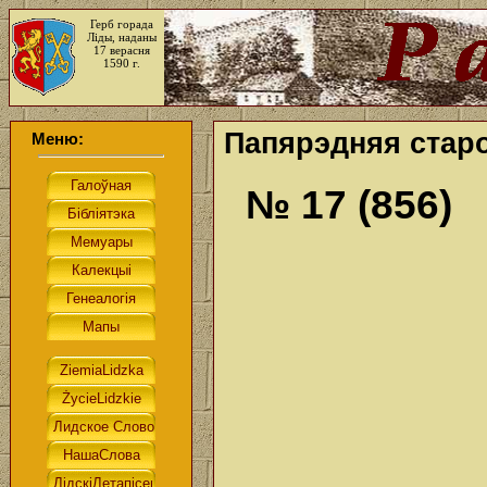
Герб горада
Ліды, наданы
17 верасня
1590 г.
Папярэдняя старо
Меню:
№ 17 (856)