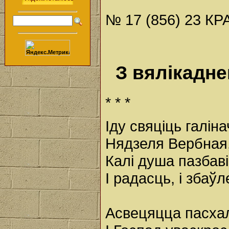
№ 17 (856) 23 КР
З вялікадне
* * *
Іду свяціць галіна
Нядзеля Вербная, 
Калі душа пазбав
І радасць, і збаў
Асвецяцца пасха