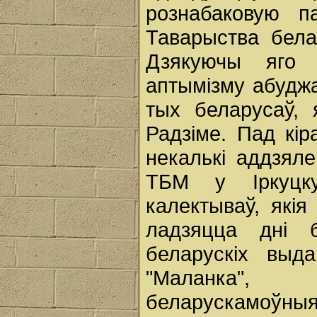
рознабаковую п
Таварыства бела
Дзякуючы яго а
аптымізму абуджа
тых беларусаў, 
Радзіме. Пад кір
некалькі аддзял
ТБМ у Іркуцку
калектываў, якія
ладзяцца дні б
беларускіх выд
"Маланка", 
беларускамоўныя