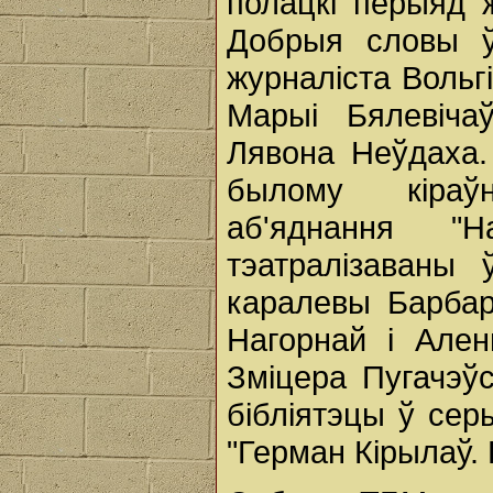
полацкі перыяд 
Добрыя словы ў 
журналіста Вольгі 
Марыі Бялевіча
Лявона Неўдаха.
былому кіраўн
аб'яднання "Н
тэатралізаваны
каралевы Барбар
Нагорнай і Ален
Зміцера Пугачэўс
бібліятэцы ў се
"Герман Кірылаў. 