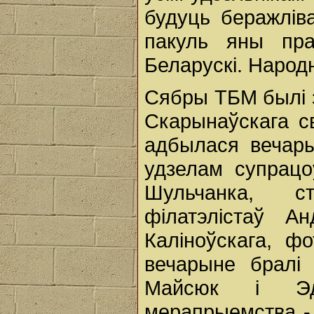
будуць беражліва
пакуль яны пра
Беларускі. Народ
Сябры ТБМ былі 
Скарынаўскага св
адбылася вечары
удзелам супрацо
Шульчанка, ст
філатэлістаў А
Каліноўскага, ф
вечарыне бралі 
Майсюк і Эд
мерапрыемства - 