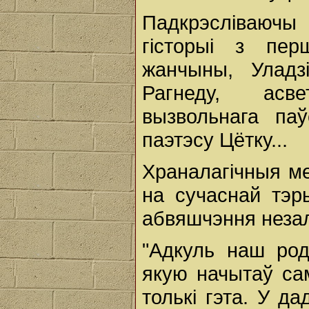
Падкрэсліваюч
гісторыі з пе
жанчыны, Уладз
Рагнеду, асве
вызвольнага па
паэтэсу Цётку...
Храналагічныя ме
на сучаснай тэр
абвяшчэння неза
"Адкуль наш род
якую начытаў са
толькі гэта. У 