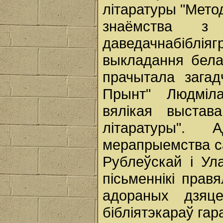
літаратуры "Метод
знаёмства з б
даведачнабібл
выкладання бела
прачытала загад
Прынт" Людміла
вялікая выстав
літаратуры". 
мерапрыемства са
Рублеўскай і Ул
пісьменнікі прав
адораных дзя
бібліятэкараў гара