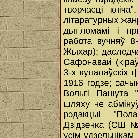
творчасці кліча
літаратурных жа
дыпломамі і пр
работа вучняў 8
Жыхар); даследч
Сафонавай (кіраў
3-х купалаўскіх 
1916 годзе; сач
Вольгі Пашута 
шляху не абміну
рэдакцыі "Пол
Дзідзенка (СШ №
усім удзельнікам 