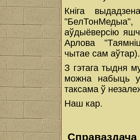
Кніга выдадзен
"БелТонМедыа",
аўдыёверсію яшчэ
Арлова "Таямні
чытае сам аўтар).
З гэтага тыдня 
можна набыць у 
таксама ў незале
Наш кар.
Справаздача