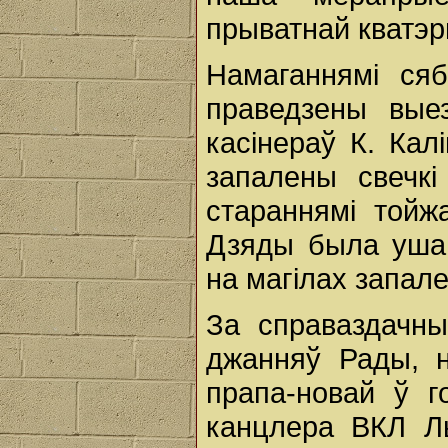
прыватнай кватэр
Намаганнямі сяб
праведзены вые
касінераў К. Кал
запалены свечкі
стараннямі тойж
Дзяды была уша
на магілах запале
За справаздачн
джанняў Рады, н
прапа-новай ў г
канцлера ВКЛ Ль