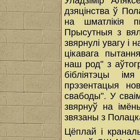
Уладзімір Алякс
дзяцінства ў Пол
на шматлікія пы
Прысутныя з вялі
звярнулі увагу і 
цікавага пытанн
наш род" з аўтог
бібліятэцы ім
прэзентацыя нов
свабоды". У сваі
звярнуў на імё
звязаны з Полацк
Цёплай і кранал