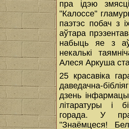
пра ідэю змясц
"Калоссе" гламу
паэтэс побач з і
аўтара прэзентав
набыць яе з аў
некалькі таямні
Алеся Аркуша ст
25 красавіка га
даведачна-бібл
дзень інфармацы
літаратуры і б
горада. У пра
"Знаёмцеся! Бе