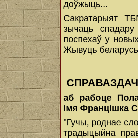
доўжыць...
Сакратарыят ТБ
зычаць спадару
поспехаў у новых
Жывуць беларусы
СПРАВАЗДА
аб рабоце Пола
імя Францішка С
"Гучы, роднае сло
традыцыйна право