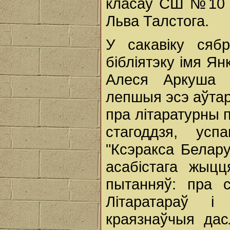
класаў СШ №10 з
Льва Талстога.
У сакавіку сяб
бібліятэку імя Ян
Алеся Аркуша "
лепшыя эсэ аўтара
пра літаратурны 
стагоддзя, ус
"Ксэракса Белару
асабістага жыц
пытанняў: пра 
Літаратараў і
краязнаўчыя дас