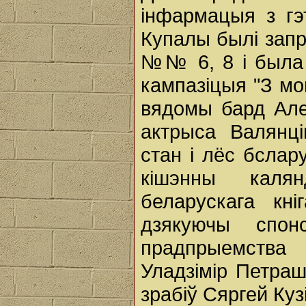
інфармацыя з гэт
Купалы былі запр
№№ 6, 8 і была 
кампазіцыя "З мо
вядомы бард Але
актрыса Валянці
стан і лёс бсла
кішэнны калян
беларускага кн
дзякуючы спонс
прадпрыемства
Уладзімір Петраш
зрабіў Сяргей Кузі