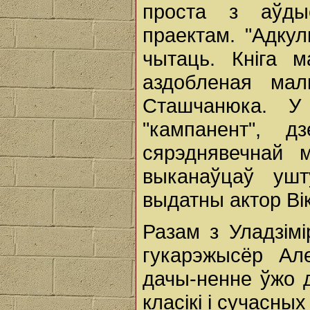
проста з аўды
праектам. "Адкул
чытаць. Кніга 
аздобленая мал
Сташчанюка. У
"кампанент", д
сярэднявечнай 
выканаўцаў уш
выдатны актор Ві
Разам з Уладзім
гукарэжысёр Ал
дачы-ненне ўжо д
класікі і сучасных