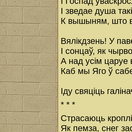
І Госпад уваскрос
І зведае душа так
К вышыням, што во
Вялікдзень! У па
І сонцаў, як чырво
А над усім царуе 
Каб мы Яго ў сабе
Іду свяціць галіна
* * *
Страсаюць кроплі
Як пемза, снег за