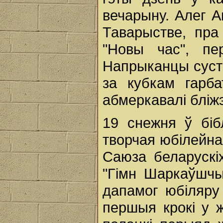
вечарыну. Алег А
Таварыстве, пра
"Новы час", пе
Напрыканцы сустр
за кубкам гарба
абмеркавалі блі
19 снежня ў біб
творчая юбілейна
Саюза беларускіх
"Гімн Шаркаўшчын
дапамог юбіляру 
першыя крокі у 