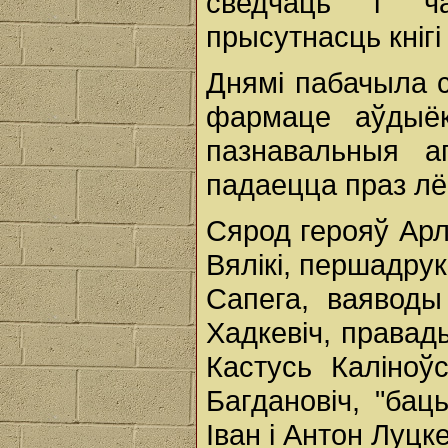
сведчаць і ч
прысутнасць кніг
Днямі пабачыла с
фармаце аўдыёк
пазнавальныя а
падаецца праз лё
Сярод герояў Арло
Вялікі, першадру
Сапега, ваяводы
Хадкевіч, права
Кастусь Каліноўс
Багдановіч, "бац
Іван і Антон Луцке