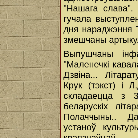
"Нашага слава".
гучала выступле
дня нараджэння Т
змешчаны артыкул
Выпушчаны інфа
"Маленечкі кавал
Дзвіна... Літара
Крук (тэкст) і Л
складаецца з 3
беларускіх літа
Полаччыны.. Да
устаноў культуры
краязнаўцаў.