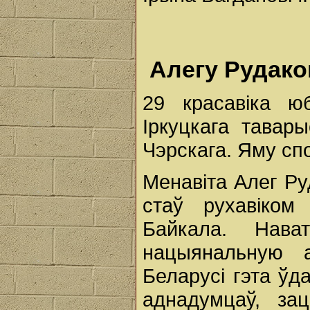
Алегу Рудаков
29 красавіка ю
Іркуцкага тавар
Чэрскага. Яму спо
Менавіта Алег Ру
стаў рухавіком
Байкала. Нав
нацыянальную 
Беларусі гэта ўд
аднадумцаў, зац