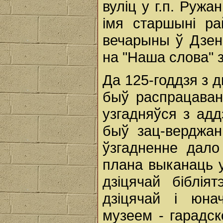
вуліц у г.п. Ружа
імя старшыні р
вечарыны ў Дзен
на "Наша слова" з
Да 125-годдзя з 
быў распрацаван
узгадняўся з адд
быў зац-верджа
ўзгадненне дал
плана выканаць у
дзіцячай біблія
дзіцячай і юна
музеем - гарадск