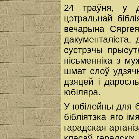
24 траўня, у д
цэтральнай бібл
вечарына Сяргея
дакументаліста, 
сустрэчы прысутн
пісьменніка з му
шмат слоў удзяч
дзяцей і даросл
юбіляра.
У юбілейны для б
бібліятэка яго ім
гарадская аргані
класаў гарадскіх