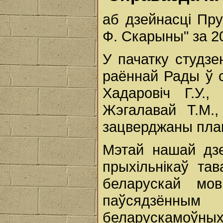
аб дзейнасці Пр
Ф. Скарыны" за 2
У пачатку студз
раённай Рады ў с
Хадаровіч Г.У.,
Жэгалавай Т.М.
зацверджаны план 
Мэтай нашай дз
прыхільнікаў та
беларускай мо
паўсядзённ
беларускамоўн