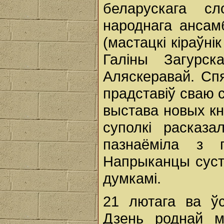
беларускага с
народнага ансам
(мастацкі кіраўн
Галіны Загурск
Аляскеравай. Спя
прадставіў сваю 
выстава новых кні
суполкі расказ
пазнаёміла з 
Напрыканцы сустр
думкамі.
21 лютага ва ў
Дзень роднай 