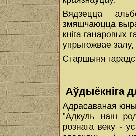
Вядзецца альб
змяшчаюцца выраз
кніга ганаровых 
упрыгожвае залу,
Старшыня гарадск
Аўдыёкніга д
Адрасаваная юным
"Адкуль наш ро
рознага веку - ус