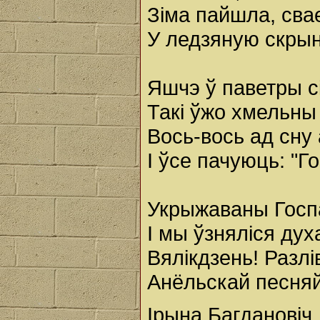
Зіма пайшла, сва
У ледзяную скры
Яшчэ ў паветры с
Такі ўжо хмельны і
Вось-вось ад сну
І ўсе пачуюць: "Го
Укрыжаваны Госп
І мы ўзняліся ду
Вялікдзень! Разл
Анёльскай песня
Ірына Багдановіч.