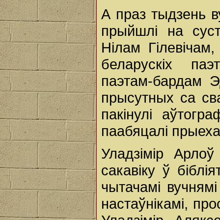
А праз тыдзень в
прыйшлі на сус
Нілам Гілевічам
беларускіх паэ
паэтам-бардам Э
прысутных са сва
пакінулі аўтогр
паабяцалі прыеха
Уладзімір Арло
сакавіку ў біблі
чытачамі вучням
настаўнікамі, про