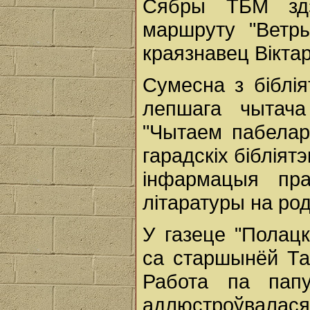
Сябры ТБМ здзе
маршруту "Ветры
краязнавец Віктар
Сумесна з біблія
лепшага чытача
"Чытаем пабелару
гарадскіх біблія
інфармацыя пр
літаратуры на ро
У газеце "Полацк
са старшынёй Та
Работа па папу
адлюстроўвалас