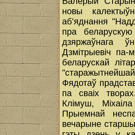
Валерый Старынс
новы калектыўн
аб'яднання "Надд
пра беларускую
дзяржаўнага ўн
Дзмітрыевіч па-
беларускай літа
"старажытнейшай,
Фядотаў прадста
па сваіх творах
Клімуш, Міхаіла
Прыемнай неспа
вечарыне старшын
гэты дзень у ка