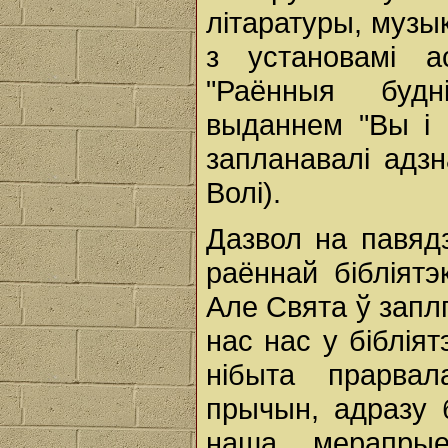
літаратуры, музы
з установамі а
"Раённыя будн
выданнем "Вы і 
запланавалі адз
Волі).
Дазвол на павядз
раённай бібліят
Але Свята ў запл
нас нас у біблія
нібыта прарва
прычын, адразу 
наша мерапрые