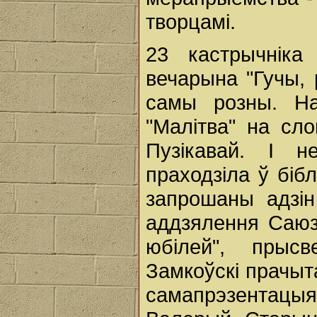
творцамі.
23 кастрычніка
вечарына "Гучы, 
самы розны. На
"Малітва" на сл
Пузікавай. I 
праходзіла ў біб
запрошаны адзін
аддзялення Саюз
юбілей", прыс
Замкоўскі прачыт
самапрэзентацыя