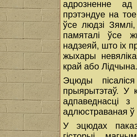
адрозненне ад
прэтэндуе на тое
ўсе людзі Зямлі,
памяталі ўсе ж
надзеяй, што іх 
жыхары невяліка
край або Лідчына
Эцюды пісаліся
прыярытэтаў. У 
адпаведнасці з
адлюстраваная ў
У эцюдах пака
гісторыі, магч