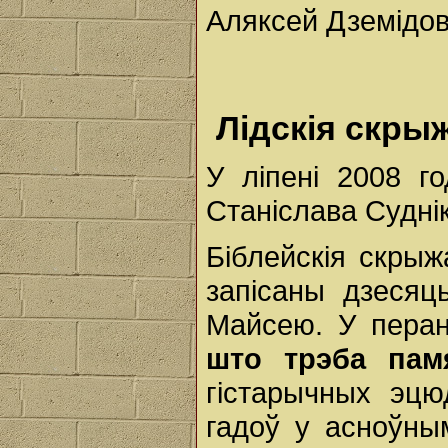
Аляксей Дземідов
Лідскія скры
У ліпені 2008 г
Станіслава Суднік
Біблейскія скрыж
запісаны дзесяц
Майсею. У пера
што трэба па
гістарычных эцю
гадоў у асноўным