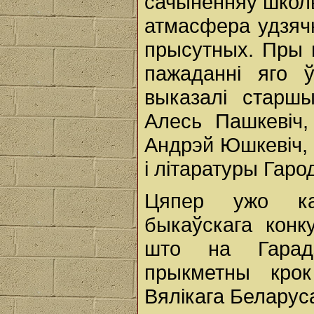
сачыненняў школь
атмасфера удзячн
прысутных. Пры 
пажаданні яго ў
выказалі старшы
Алесь Пашкевіч,
Андрэй Юшкевіч, 
і літаратуры Гарод
Цяпер ужо кан
быкаўскага конк
што на Гарад
прыкметны кро
Вялікага Беларус