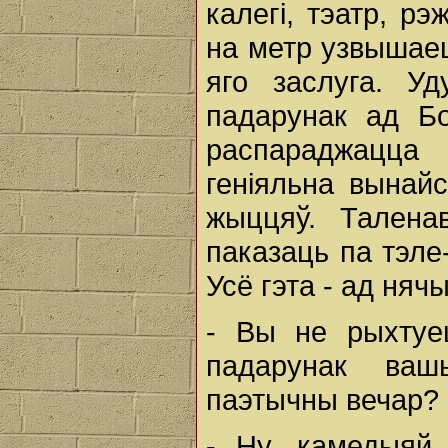
калегі, тэатр, рэ
на метр узвышаецц
яго заслуга. У
падарунак ад Б
распараджацца 
геніяльна вынайс
жыццяў. Талена
паказаць па тэле
Усё гэта - ад нячы
- Вы не рыхтуе
падарунак ваш
паэтычны вечар?
- Ну, камедыяй