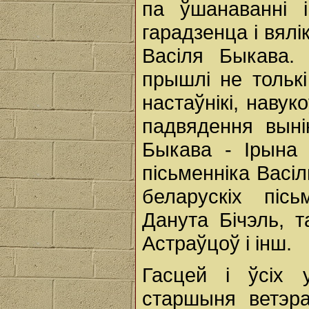
па ўшанаванні і
гарадзенца і вял
Васіля Быкава.
прышлі не толькі 
настаўнікі, навук
падвядення выні
Быкава - Ірына
пісьменніка Васі
беларускіх піс
Данута Бічэль, т
Астраўцоў і інш.
Гасцей і ўсіх 
старшыня ветэра