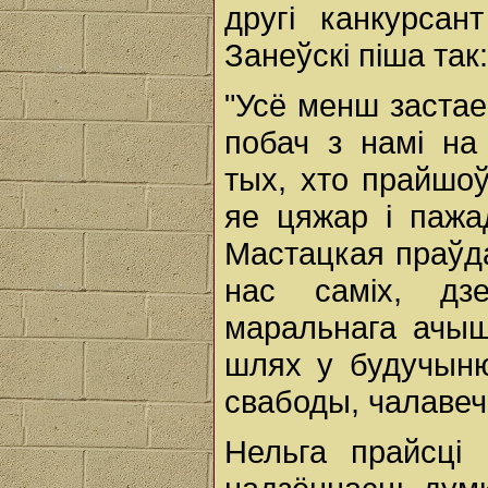
другі канкурсан
Занеўскі піша так:
"Усё менш застае
побач з намі на
тых, хто прайшо
яе цяжар і пажа
Мастацкая праўд
нас саміх, дзе
маральнага ачышч
шлях у будучыню.
свабоды, чалавеча
Нельга прайсці 