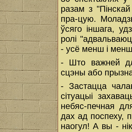
разам з "Пінскай
пра-цую. Моладз
ўсяго іншага, уд
ролі "адвальваю
- усё менш і менш
- Што важней дл
сцэны або прызна
- Застацца чала
сітуацыі захава
небяс-печная дл
дах ад поспеху, па
наогул! А вы - н