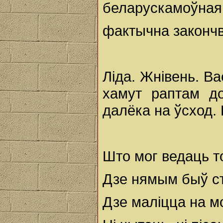
беларускамоўная 
фактычна закончв
Ліда. Жнівень. В
хамут раптам до
далёка на ўсход.
Што мог ведаць то
Дзе нямым быў ст
Дзе маліцца на мо