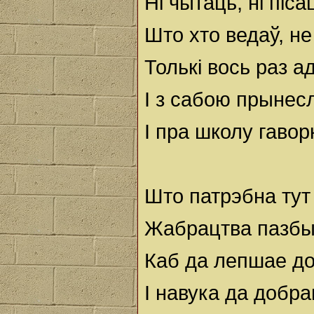
Ні чытаць, ні піса
Што хто ведаў, не
Толькі вось раз 
I з сабою прынес
I пра школу гавор
Што патрэбна тут 
Жабрацтва пазбыцц
Каб да лепшае до
I навука да добра