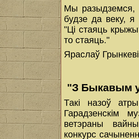
Мы разыдземся, 
будзе да веку, 
"Ці стаяць крыжы
то стаяць."
Яраслаў Грынкеві
"З Быкавым 
Такі назоў ат
Гарадзенскім м
ветэраны вайны
конкурс сачыненн