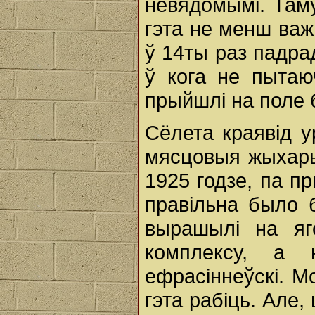
невядомымі. Там
гэта не менш важ
ў 14ты раз падрад
ў кога не пытаю
прыйшлі на поле 
Сёлета краявід у
мясцовыя жыхары
1925 годзе, па п
правільна было 
вырашылі на яг
комплексу, а 
ефрасіннеўскі. М
гэта рабіць. Але