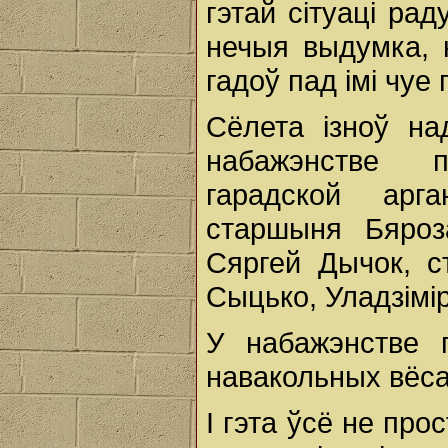
гэтай сітуаці рад
нечыя выдумка, н
гадоў пад імі чуе
Сёлета ізноў н
набажэнстве п
гарадской арг
старшыня Бяроз
Сяргей Дычок, с
Сыцько, Уладзімір
У набажэнстве 
навакольных вёсак
І гэта ўсё не про