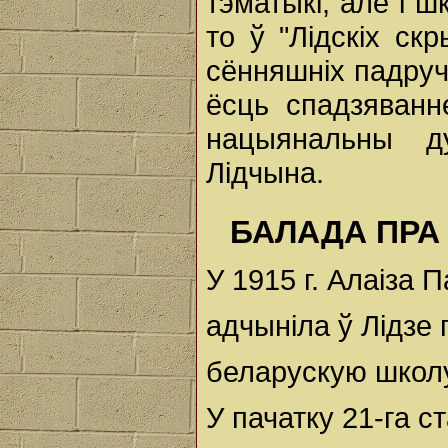
тэматыкі, але і ш
то ў "Лідскіх ск
сённяшніх падручн
ёсць спадзяванн
нацыянальны д
Лідчына.
БАЛАДА ПРА
У 1915 г. Алаіза 
адчыніла ў Лідзе
беларускую школу
У пачатку 21-га с