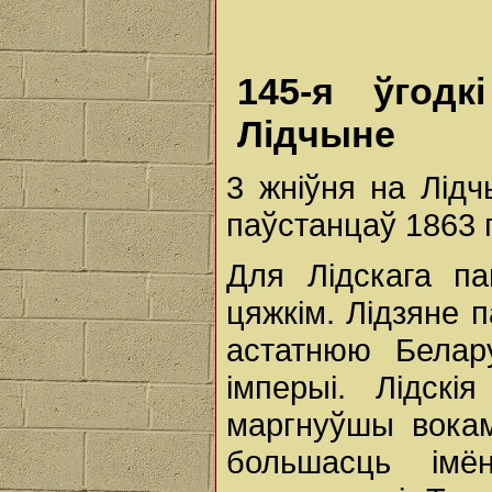
145-я ўгодк
Лідчыне
3 жніўня на Лід
паўстанцаў 1863 
Для Лідскага па
цяжкім. Лідзяне 
астатнюю Белар
імперыі. Лідск
маргнуўшы вокам
большасць імё