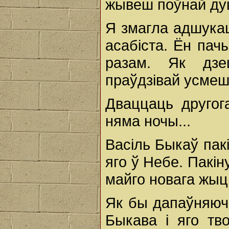
жывеш поўнай ду
Я змагла адшукац
асабіста. Ён пач
разам. Як дзец
праўдзівай усмешк
Дваццаць другога
няма ночы...
Васіль Быкаў пак
яго ў Небе. Пакін
майго новага жыц
Як бы дапаўняюч
Быкава і яго тв