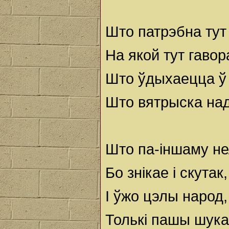
Што патрэбна тут 
На якой тут гавора
Што ўдыхаецца ў 
Што вятрыска на
Што па-іншаму не
Бо знікае і скутак
I ўжо цэлы народ
Толькі пашы шукае