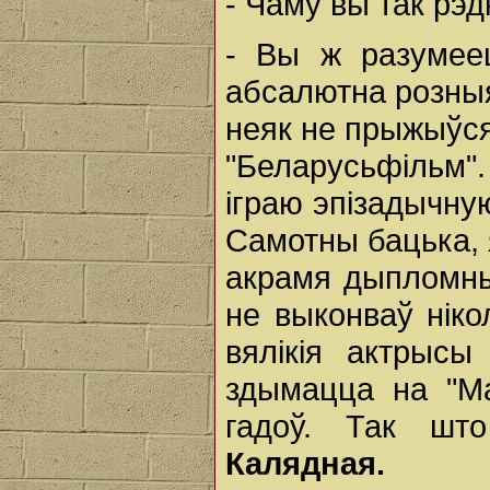
- Чаму вы так рэд
- Вы ж разумеец
абсалютна розныя 
неяк не прыжыўся
"Беларусьфільм"
іграю эпізадычну
Самотны бацька, я
акрамя дыпломных
не выконваў ніко
вялікія актрысы
здымацца на "Ма
гадоў. Так шт
Калядная.