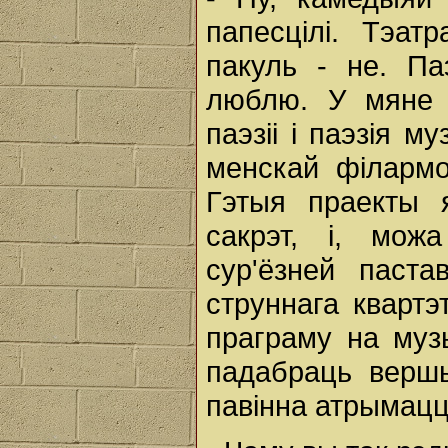
папесцілі. Тэат
пакуль - не. Па
люблю. У мяне 
паэзіі і паэзія м
менскай філармон
Гэтыя праекты 
сакрэт, і, мож
сур'ёзней паста
струннага квартэ
праграму на музы
падабраць вершы
павінна атрымацц