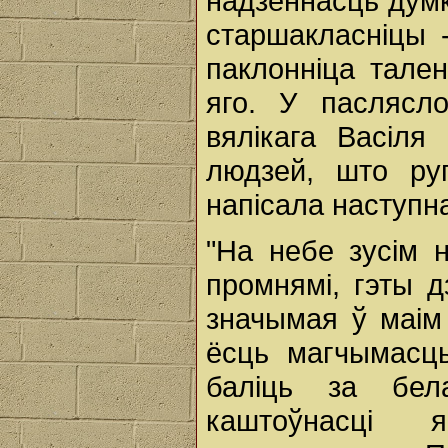
надзённасць думк
старшакласніцы 
паклонніца тале
яго. У паслясл
вялікага Васіля
людзей, што ру
напісала наступн
"На небе зусім 
промнямі, гэты д
значымая ў маім
ёсць магчымасць
баліць за бел
каштоўнасці