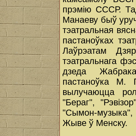
прэмію СССР. Т
Манаеву быў уру
тэатральная вясн
пастаноўках тэат
Лаўрэатам Дзя
тэатральнага фэс
дзеда Жабрака
пастаноўка М. П
вылучаюцца рол
"Бераг", "Рэвізо
"Сымон-музыка", 
Жыве ў Менску.