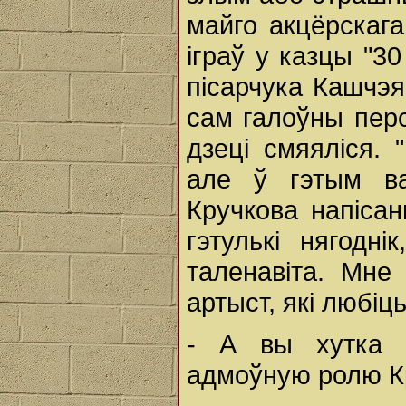
майго акцёрскага
іграў у казцы "3
пісарчука Кашчэ
сам галоўны пер
дзеці смяяліся. 
але ў гэтым ва
Кручкова напіса
гэтулькі нягодні
таленавіта. Мне
артыст, які любіц
- А вы хутка па
адмоўную ролю К