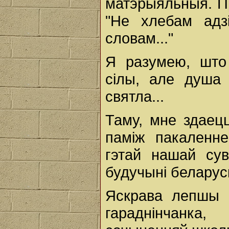
матэрыяльныя. Пр
"Не хлебам адз
словам..."
Я разумею, што
сілы, але душа 
святла...
Таму, мне здаец
паміж пакаленн
гэтай нашай сув
будучыні беларус
Яскрава лепшы 
гараднінчанка