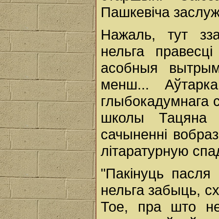
Пашкевіча заслуж
Нажаль, тут зз
нельга правесц
асобныя вытрым
менш... Аўтар
глыбокадумнага с
школы Тацяна 
сачыненні вобраз
літаратурную спа
"Пакінуць пасля
нельга забыць, с
Тое, пра што н