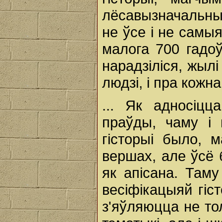
лёсавызначальны
не ўсе і не самы
малога 700 гадоў
нарадзіліся, жылі
людзі, і пра кожна
... Як адносіц
праўды, чаму і
гісторыі было, 
вершах, але ўсё 
як апісана. Там
весіфікацыяй гіст
з'яўляюцца не то