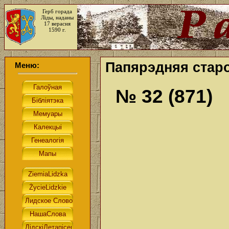
Герб горада
Ліды, наданы
17 верасня
1590 г.
Папярэдняя старо
Меню:
№ 32 (871)