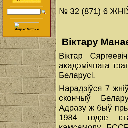
№ 32 (871) 6 ЖНІ
Віктару Манае
Віктар Сяргеев
акадэмічнага тэа
Беларусі.
Нарадзіўся 7 жні
скончыў Беларус
Адразу ж быў пры
1984 годзе ст
камсамолу БССР