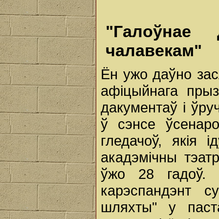
"Галоўнае
чалавекам"
Ён ужо даўно зас
афіцыйнага пры
дакументаў і ўру
ў сэнсе ўсенаро
гледачоў, якія 
акадэмічны тэат
ўжо 28 гадоў.
карэспандэнт с
шляхты" у паст