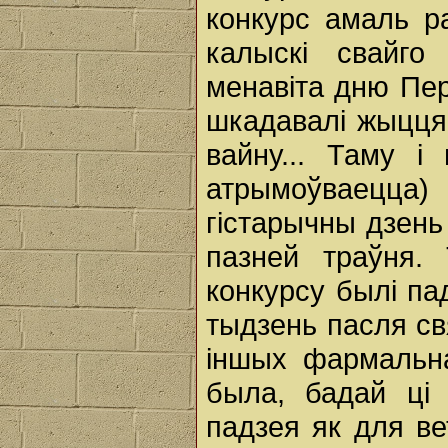
конкурс амаль р
калыскі свайг
менавіта дню Пера
шкадавалі жыцця 
вайну... Таму і
атрымоўваецца)
гістарычны дзень
пазней траўня. 
конкурсу былі па
тыдзень пасля свя
іншых фармальна
была, бадай ці 
падзея як для ве