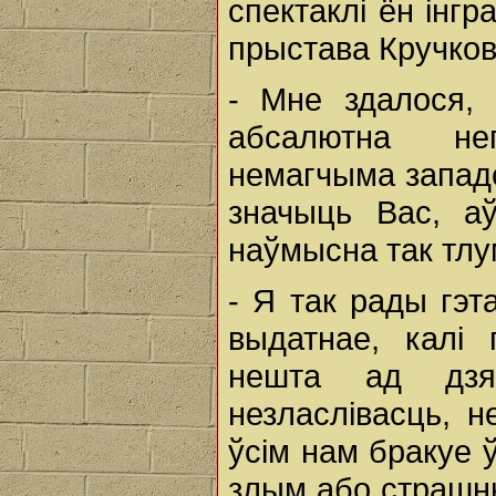
спектаклі ён інгр
прыстава Кручков
- Мне здалося,
абсалютна не
немагчыма западо
значыць Вас, аў
наўмысна так тлу
- Я так рады гэт
выдатнае, калі
нешта ад дзяц
незласлівасць, н
ўсім нам бракуе 
злым або страшны