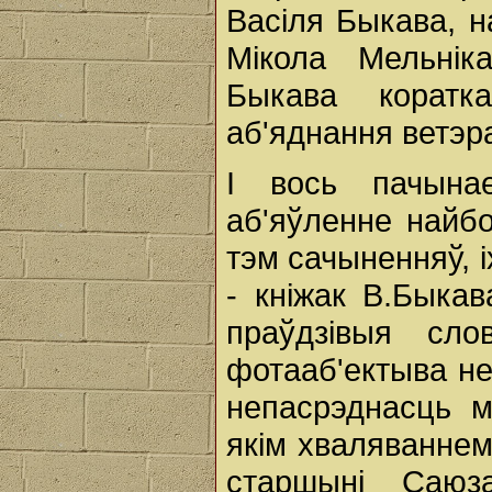
Васіля Быкава, н
Мікола Мельнік
Быкава коратк
аб'яднання ветэр
І вось пачына
аб'яўленне найб
тэм сачыненняў, і
- кніжак В.Быкав
праўдзівыя сл
фотааб'ектыва не
непасрэднасць м
якім хваляваннем
старшыні Саюза