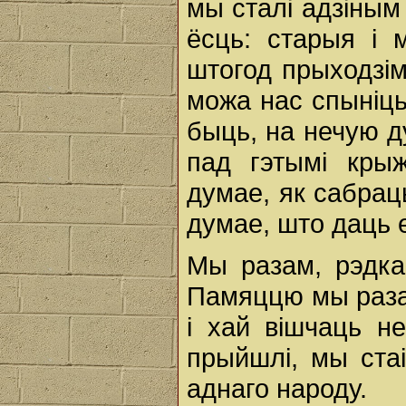
мы сталі адзіным
ёсць: старыя і 
штогод прыходзім
можа нас спыніць?
быць, на нечую д
пад гэтымі крыж
думае, як сабрац
думае, што даць е
Мы разам, рэдка
Памяццю мы разам
і хай вішчаць н
прыйшлі, мы ста
аднаго народу.