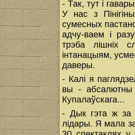
- Так, тут і гава
У нас з Пінігін
сумесных пастано
адчу-ваем і ра
трэба лішніх с
інтанацыям, усме
даверы.
- Калі я паглядз
вы - абсалютны 
Купалаўскага...
- Дык гэта ж за
лідары. Я мала за
30 спектаклях у 