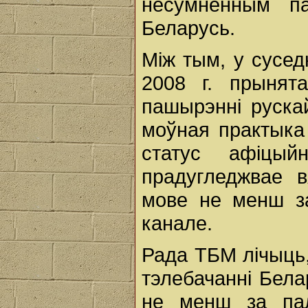
несумненным па
Беларусь.
Між тым, у суседн
2008 г. прынят
пашырэнні рускай
моўная практыка
статус афіцый
прадугледжвае 
мове не менш з
канале.
Рада ТБМ лічыць,
тэлебачанні Бела
не менш за пал