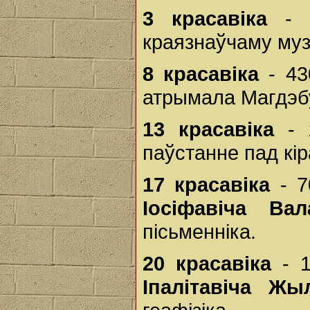
3 красавіка
- 3
краязнаўчаму му
8 красавіка
- 43
атрымала Магдэбу
13 красавіка
- 1
паўстанне пад кі
17 красавіка
- 7
Іосіфавіча Вал
пісьменніка.
20 красавіка
- 1
Іпалітавіча Жыл