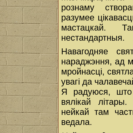
рознаму створ
разумее цікавасц
мастацкай. Т
нестандартныя.
Навагодняе свя
нараджэння, ад м
мройнасці, святла
увагі да чалавеча
Я радуюся, што
вялікай літары
нейкай там част
ведала.