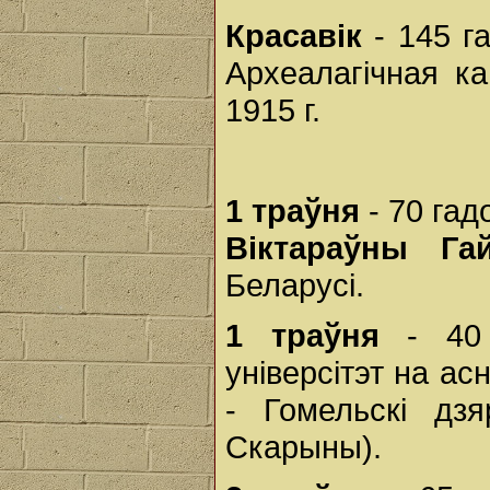
Красавік
- 145 га
Археалагічная ка
1915 г.
1 траўня
- 70 гад
Віктараўны Га
Беларусі.
1 траўня
- 40 
універсітэт на асн
- Гомельскі дзя
Скарыны).