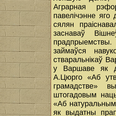
Аграрная рэфо
павелічэнне яго 
сялян праіснава
заснаваў Вішне
прадпрыемствы
займаўся наву
стваральнікаў Ва
у Варшаве як д
А.Цюрго «Аб утв
грамадстве» 
штогадовым нацы
«Аб натуральным 
як выдатны прап