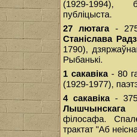
(1929-1994), 
публіцыста.
27 лютага
- 275
Станіслава Радз
1790), дзяржаўна
Рыбанькі.
1 сакавіка
- 80 г
(1929-1977), паэт
4 сакавіка
- 375
Лышчынскага
(1
філосафа. Спал
трактат "Аб неісна