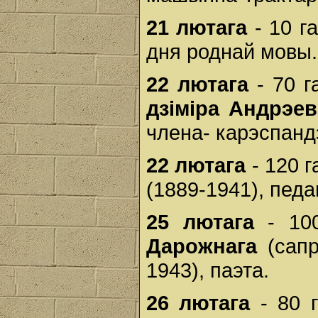
21 лютага
- 10 г
дня роднай мовы.
22 лютага
- 70 г
дзіміра Андрэев
члена- карэспанд
22 лютага
- 120 
(1889-1941), педаг
25 лютага
- 100
Дарожнага
(сапр
1943), паэта.
26 лютага
- 80 г