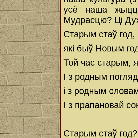
усё наша жыцц
Мудрасцю? Ці Дух
Старым стаў год,
які быў Новым го
Той час старым, я
I з родным погля
і з родным слова
I з прапановай со
Старым стаў год?