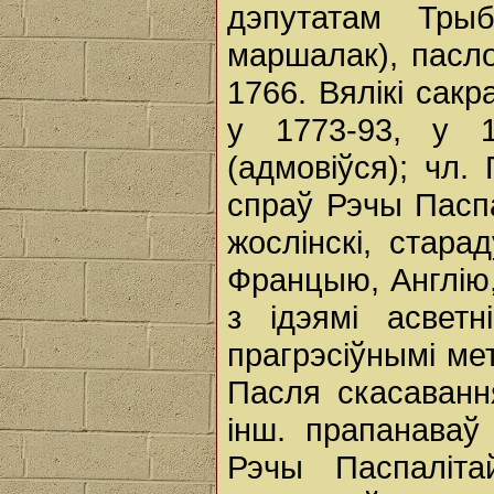
дэпутатам Тры
маршалак), пасло
1766. Вялікі сак
у 1773-93, у 
(адмовіўся); чл.
спраў Рэчы Паспа
жослінскі, стара
Францыю, Англію,
з ідэямі асветн
прагрэсіўнымі ме
Пасля скасаванн
інш. прапанава
Рэчы Паспаліт