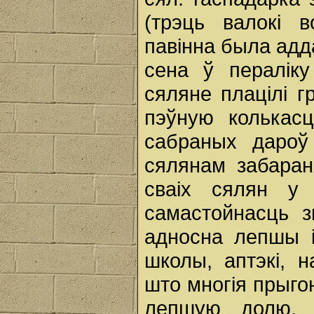
(трэць валокі 
павінна была адд
сена ў пералік
сяляне плацілі г
пэўную колькасц
сабраных дароў
сялянам забаран
сваіх сялян у 
самастойнасць 
адносна лепшы і
школы, аптэкі, 
што многія прыго
лепшую долю, у