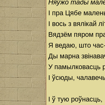
Няўжо тады мале
I пра Цябе мален
I вось з вялікай 
Вядзём пяром пра
Я ведаю, што час
Ды марна звінава
У памылковасць р
I ўсюды, чалавечы
I ў тую роўнасць,