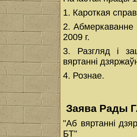
1. Кароткая справ
2. Абмеркаванне
2009 г.
3. Разгляд і з
вяртанні дзяржаў
4. Рознае.
Заява Рады Г
"Аб вяртанні дз
БТ"