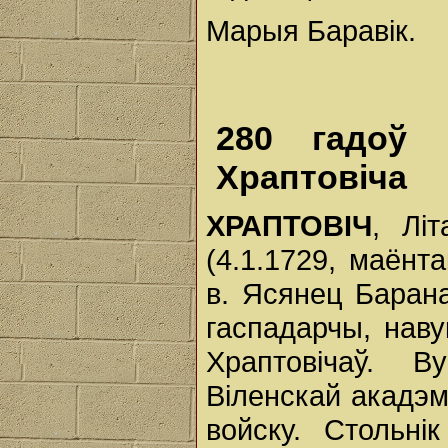
Марыя Баравік.
280 гадоў 
Храптовіча
ХРАПТОВІЧ
, Лі
(4.1.1729, маёнт
в. Ясянец Барана
гаспадарчы, наву
Храптовічаў. В
Віленскай акадэм
войску. Стольні