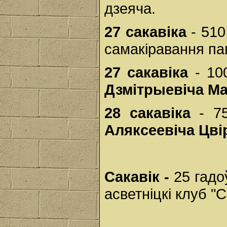
дзеяча.
27 сакавіка
- 510
самакіравання па
27 сакавіка
- 10
Дзмітрыевіча М
28 сакавіка
- 75
Аляксеевіча Цві
Сакавік -
25 гадо
асветніцкі клуб "