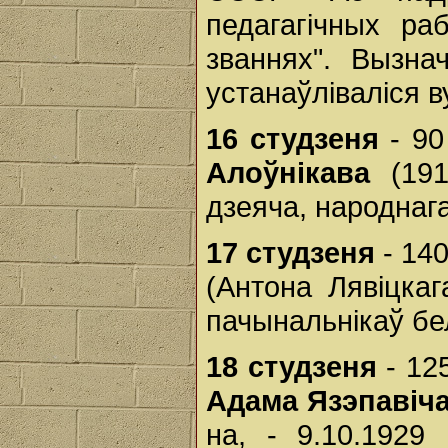
педагагічных ра
званнях". Вызна
устанаўліваліся в
16 студзеня
- 90
Алоўнікава
(1919
дзеяча, народнаг
17 студзеня
- 14
(Антона Лявіцкаг
пачынальнікаў бе
18 студзеня
- 12
Адама Язэпавіч
на, - 9.10.1929 