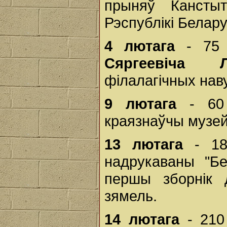
прыняў Кансты
Рэспублікі Белару
4 лютага
- 75 
Сяргеевіча Л
філалагічных наву
9 лютага
- 60 
краязнаўчы музей
13 лютага
- 185
надрукаваны "Бе
першы зборнік д
зямель.
14 лютага
- 210