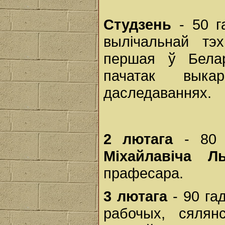
Студзень
- 50 г
вылічальнай тэ
першая ў Белар
пачатак вык
даследаваннях.
2 лютага
- 80 
Міхайлавіча Л
прафесара.
3 лютага
- 90 га
рабочых, сялянс