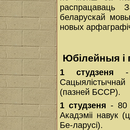
распрацаваць 
беларускай мовы
новых арфаграфіч
Юбілейныя і 
1 студзеня
- 
Сацыялістычна
(пазней БССР).
1 студзеня
- 80 
Акадэміі навук 
Бе-ларусі).