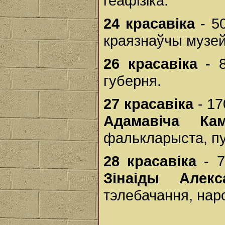
геафізіка.
24 красавіка
- 50
краязнаўчы музей
26 красавіка
- 8
губерня.
27 красавіка
- 17
Адамавіча Кам
фалькларыста, пу
28 красавіка
- 7
Зінаіды Алекс
тэлебачання, наро