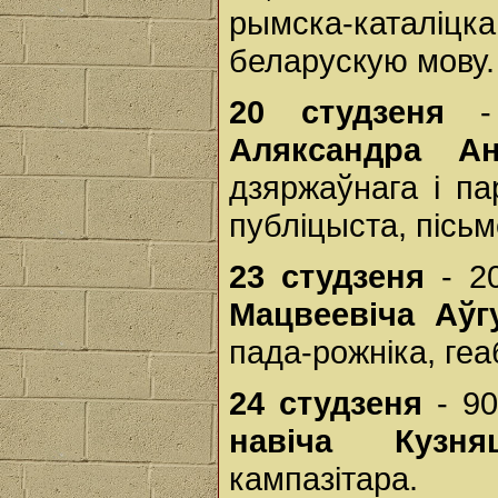
рымска-каталіцка
беларускую мову. 
20 студзеня
- 
Аляксандра Ан
дзяржаўнага і па
публіцыста, пісьм
23 студзеня
- 20
Мацвеевіча Аўгу
пада-рожніка, геа
24 студзеня
- 90
навіча Кузня
кампазітара.