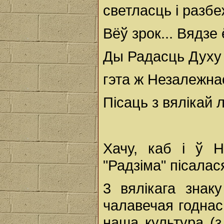
светласць і разб
Вёў зрок... Вядзе 
Ды Радасць Духу 
гэта ж Незалежна
Пісаць з вялікай 
Хачу, каб і ў Н
"Радзіма" пісалас
3 вялікага знак
чалавечая годнас
наша культура (з