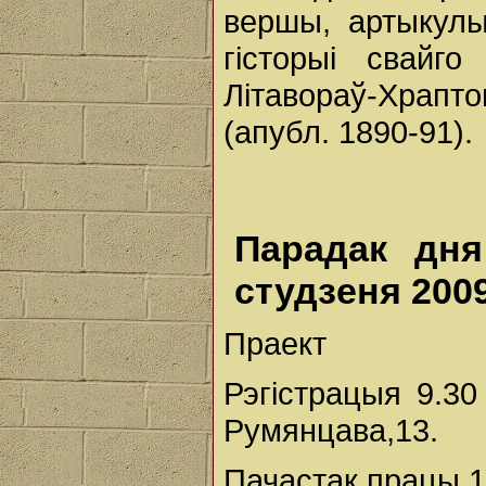
вершы, артыкулы
гісторыі свайг
Літавораў-Храпто
(апубл. 1890-91).
Парадак дн
студзеня 2009
Праект
Рэгістрацыя 9.30 
Румянцава,13.
Пачастак працы 1