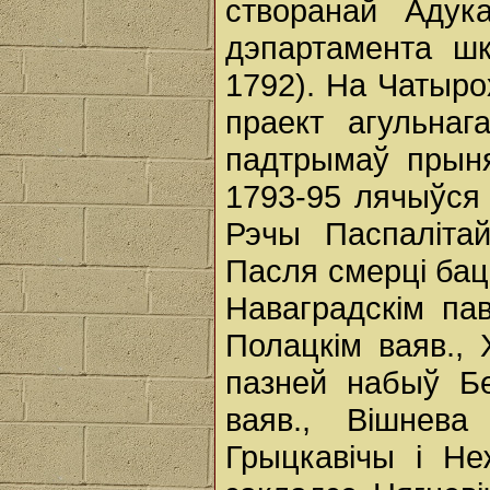
створанай Адука
дэпартамента шк
1792). На Чатыр
праект агульна
падтрымаў прыня
1793-95 лячыўся 
Рэчы Паспаліта
Пасля смерці бац
Наваградскім па
Полацкім ваяв., 
пазней набыў Бе
ваяв., Вішнев
Грыцкавічы і Н