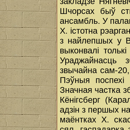
закладзе Нягневі
Шчорсах быў ст
ансамбль. У палац
X. істотна рэарга
з найлепшых у 
выконвалі толькі
Ураджайнасць 
звычайна сам-20,
Пэўныя поспехі 
Значная частка з
Кёнігсберг (Кар
адзін з першых на 
маёнтках X. ска
сял. гаспадарка