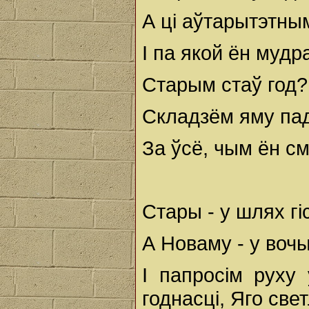
А ці аўтарытэтны
I па якой ён муд
Старым стаў год?
Складзём яму пад
За ўсё, чым ён см
Стары - у шлях гі
А Новаму - у вочы
I папросім руху
годнасці, Яго свет