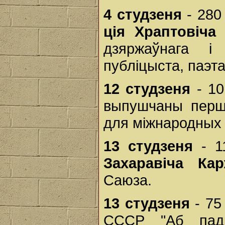
4 студзеня
- 280
ція Храптовіча
(
дзяржаўнага і
публіцыста, паэта
12 студзеня
- 10
выпушчаны перш
для міжнародных 
13 студзеня
- 1
Захаравіча Кар
Саюза.
13 студзеня
- 75
СССР "Аб падр