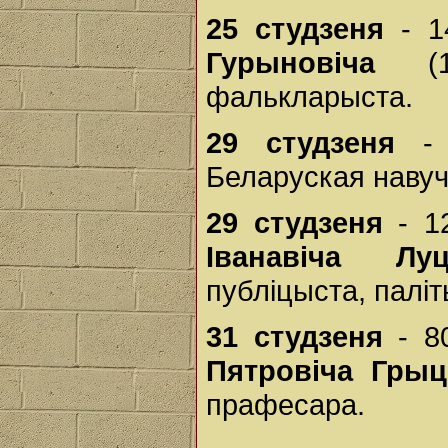
25 студзеня
- 1
Гурыновіча
(186
фалькларыста.
29 студзеня
- 
Беларуская навуч
29 студзеня
- 1
Іванавіча Луц
публіцыста, паліт
31 студзеня
- 8
Пятровіча Грыц
прафесара.