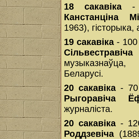
18 сакавіка
- 
Канстанціна Мі
1963), гісторыка,
19 сакавіка
- 100
Сільвестраві
музыказнаўца,
Беларусі.
20 сакавіка
- 70
Рыгоравіча Ё
журналіста.
20 сакавіка
- 12
Роддзевіча
(1889