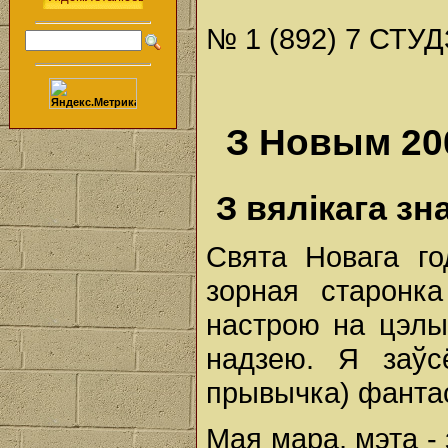
№ 1 (892) 7 СТУД
З Новым 200
З вялікага зн
Свята Новага го
зорная старонка
настрою на цэлы
надзею. Я заў
прывычка) фанта
Мая мара, мэта - 