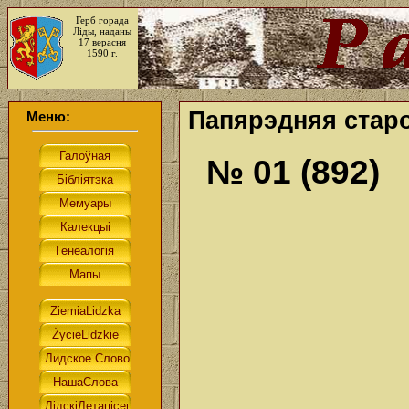
Герб горада
Ліды, наданы
17 верасня
1590 г.
Папярэдняя старо
Меню:
№ 01 (892)