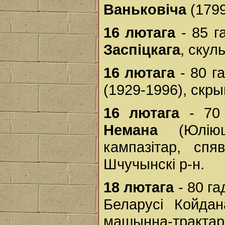
Ваньковіча
(1799
16 лютага
- 85 г
Заспіцкага
, скул
16 лютага
- 80 г
(1929-1996), скры
16 лютага
- 70 
Немана
(Юліюш
кампазітар, спя
Шчучынскі р-н.
18 лютага
- 80 га
Беларусі Койдан
машынна-трактар