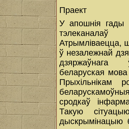
Праект
У апошнія гады 
тэлеканалаў Б
Атрымліваецца, ш
ў незалежнай дзя
дзяржаўнага ў
беларуская мова 
Прыхільнікам р
беларускамоўны
сродкаў інфарма
Такую сітуацы
дыскрымінацыю б