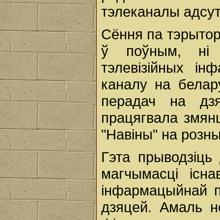
тэлеканалы адсут
Сёння па тэрытор
ў поўным, ні
тэлевізійных ін
каналу на белар
перадач на дзя
працягвала змян
"Навіны" на розн
Гэта прыводзіць
магчымасці існ
інфармацыйнай п
дзяцей. Амаль 