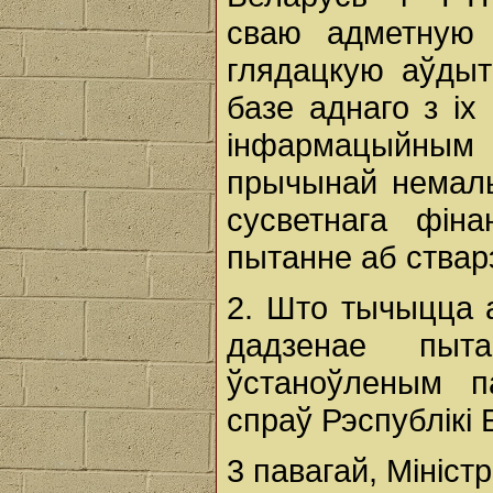
сваю адметную
глядацкую аўдыт
базе аднаго з і
інфармацыйным
прычынай немалы
сусветнага фіна
пытанне аб ствар
2. Што тычыцца а
дадзенае пыт
ўстаноўленым п
спраў Рэспублікі 
3 павагай, Міністр