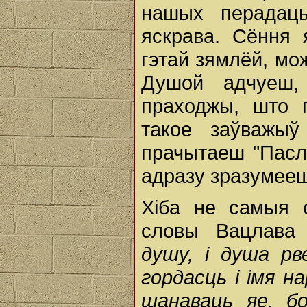
нашых перадаць
яскрава. Сёння 
гэтай зямлёй, мо
Душой адчуеш,
праходжы, што 
такое заўважыў
прачытаеш "Пасла
адразу зразумееш
Хіба не самыя 
словы Вацлава 
душу, і душа р
гордасць і імя н
шанаваць яе, б