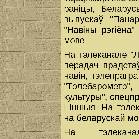
раніцы, Беларус
выпускаў "Панар
"Навіны рэгіёна
мове.
На тэлеканале "
перадач прадста
навін, тэлепрагр
"Тэлебарометр"
культуры", спецп
і іншыя. На тэле
на беларускай мов
На тэлекана