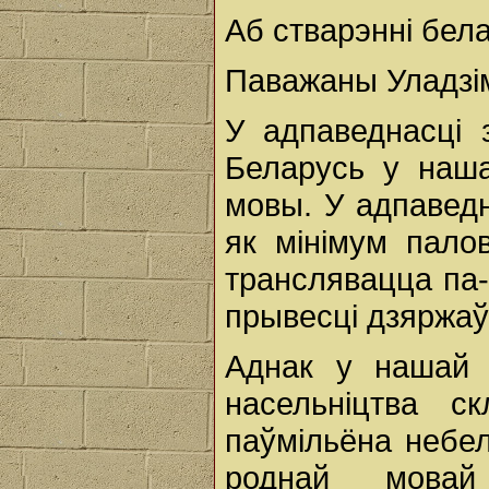
Аб стварэнні бел
Паважаны Уладзім
У адпаведнасці 
Беларусь у наша
мовы. У адпаведн
як мінімум пало
транслявацца па-
прывесці дзяржаў
Аднак у нашай 
насельніцтва 
паўмільёна небел
роднай мовай