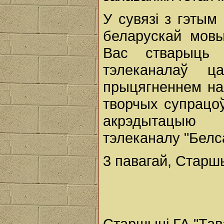
У сувязі з гэтым
беларускай мовы
Вас стварыць
тэлеканалаў ц
прыцягненнем на
творчых супрацоў
акрэдытацыю 
тэлеканалу "Белса
3 павагай, Старш
Старшыні ГА "Та