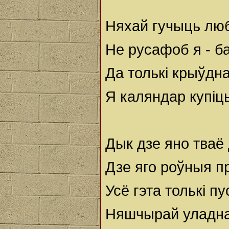
Няхай гучыць лю
Не русафоб я - б
Да толькі крыўдна
Я каляндар купіць
Дык дзе яно тваё
Дзе яго роўныя п
Усё гэта толькі п
Няшчырай уладна