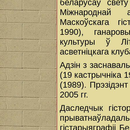
беларусаў свет
Міжнароднай а
Маскоўскага гіс
1990), ганаро
культуры ў Лі
асветніцкага клу
Адзін з заснавал
(19 кастрычніка 1
(1989). Прэзідэ
2005 гг.
Даследчык гісто
прыватнаўладальн
гістарыяграфіі Бе