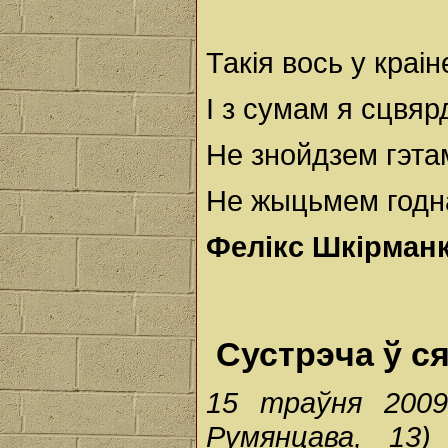
Такія вось у краі
І з сумам я сцвяр
Не знойдзем гэта
Не жыцьмем годна
Фелікс Шкірман
Сустрэча ў с
15 траўня 2009
Румянцава, 13)