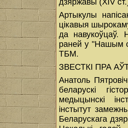
дзяржавы (XIV ст.
Артыкулы напіса
цікавыя шырокаму
да навукоўцаў. 
раней у "Нашым с
ТБМ.
ЗВЕСТКІ ПРА АЎ
Анатоль Пятровіч
беларускі гіст
медыцынскі інс
інстытут замежны
Беларускага дзярж