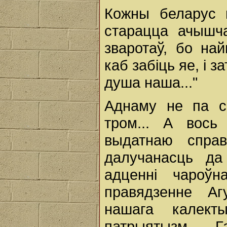
Кожны беларус 
старацца ачышч
зваротаў, бо н
каб забіць яе, і 
душа наша..."
Аднаму не па сі
тром... А вось
выдатнаю спра
далучанасць да
адценні чароў
правядзенне Аг
нашага калект
патрыятызм. Г