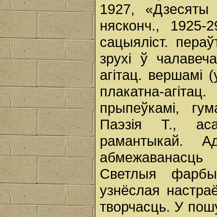
1927, «Дзесяты 
нясконч., 1925-
сацыяліст. пераў
зрухі ў чалавеч
агітац. вершамі (
плакатна-агіта
прыпеўкамі, гум
Паэзія Т., ас
рамантыкай. 
абмежаванасць 
Светлыя фарбы,
узнёслая настраё
творчасць. У пош