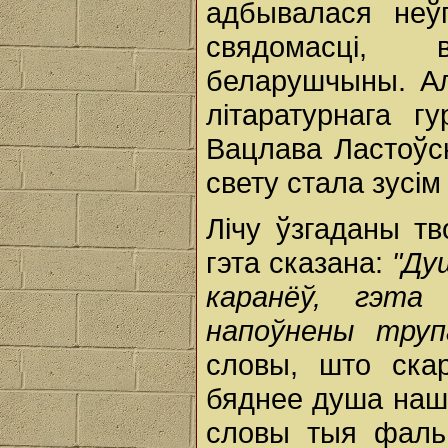
адбывалася неў
свядомасці, 
беларушчыны. Але
літаратурнага г
Вацлава Ластоўск
свету стала зусім
Лічу ўзгаданы т
гэта сказана:
"Ду
каранёў, гэта
напоўнены трупа
словы, што ска
бяднее душа наша
словы тыя фаль