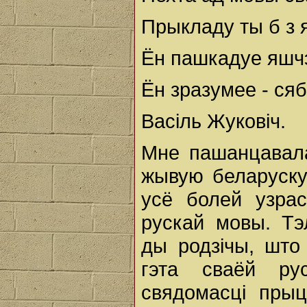
Прыкладу ты б з я
Ён пашкадуе яшчэ
Ён зразумее - сяб
Васіль Жуковіч.
Мне пашанцавал
жывую беларуску
усё болей узра
рускай мовы. Тэ
ды родзічы, што
гэта сваёй ру
свядомасці прыц