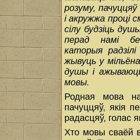
розуму, пачуццяў
і акружжа проці с
сілу будзіць ду
перад намі бе
каторыя радзілі
жывуць у мільён
душы і ажываюць
мовы.
Родная мова н
пачуццяў, якія п
радасцяў, голас яг
Хто мовы сваёй в