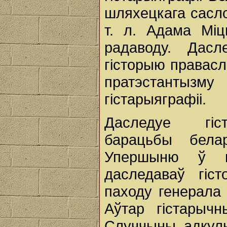
шляхецкага сасло
т. л. Адама Міцк
радаводу. Дасл
гісторыю правасла
пратэстантыз
гістарыяграфіі.
Даследуе гіст
барацьбы бела
Упершыню ў гі
даследаваў гіс
паходу генерала 
Аўтар гістарыч
Случчыны, адкуль