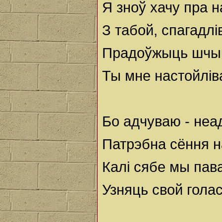
Я зноў хачу пра 
З табой, спагадлі
Прадоўжыць шчыр
Ты мне настойлів
Бо адчуваю - неа
Патрэбна сёння н
Калі сябе мы пав
Узняць свой гола