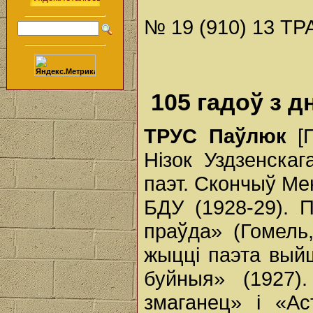
№ 19 (910) 13 ТР
105 гадоў з 
ТРУС Паўлюк
[
Нізок Уздзенскаг
паэт. Скончыў Мен
БДУ (1928-29). 
праўда» (Гомель
жыцці паэта выйш
буйныя» (1927
змаганец» і «Ас