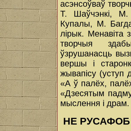
асэнсоўваў творч
Т. Шаўчэнкі, М.
Купалы, М. Багда
лірык. Менавіта 
творчыя здаб
ўзрушанасць вызн
вершы і старонк
жывапісу (уступ
«А ў палёх, палёх
«Дзесятым падмур
мыслення і драм.
НЕ РУСАФОБ Я