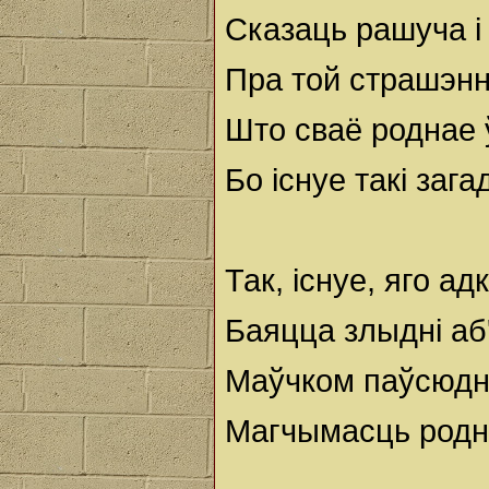
Сказаць рашуча і
Пра той страшэнн
Што сваё роднае 
Бо існуе такі зага
Так, існуе, яго ад
Баяцца злыдні аб'
Маўчком паўсюдн
Магчымасць родн