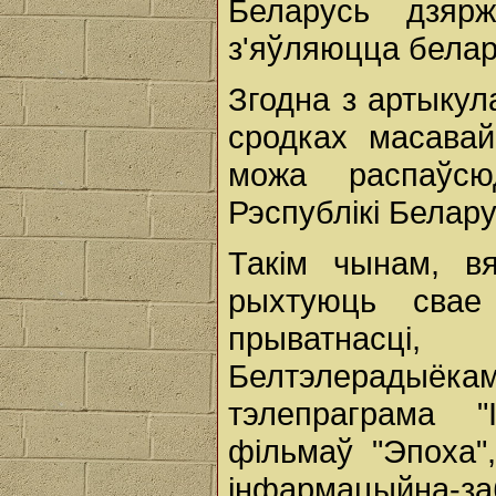
Беларусь дзяр
з'яўляюцца белар
Згодна з артыкул
сродках масава
можа распаўс
Рэспублікі Белару
Такім чынам, вя
рыхтуюць сва
прыватнасц
Белтэлерадыёкамп
тэлепраграма "
фільмаў "Эпоха",
інфармацыйна-