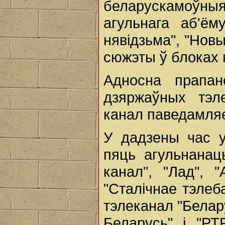
беларускамоўны
агульнага аб'ём
нявідзьма", "Нов
сюжэты ў блоках 
Адносна прапа
дзяржаўных тэл
канал паведамля
У дадзены час у
пяць агульнанац
канал", "Лад", 
"Сталічнае тэлеб
тэлеканал "Белар
Беларусь" і "РТ