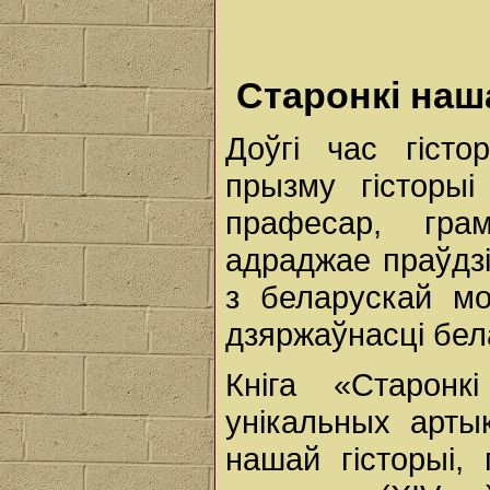
Старонкі на
Доўгі час гісто
прызму гісторыі
прафесар, гра
адраджае праўдз
з беларускай м
дзяржаўнасці бел
Кніга «Старон
унікальных арты
нашай гісторыі,