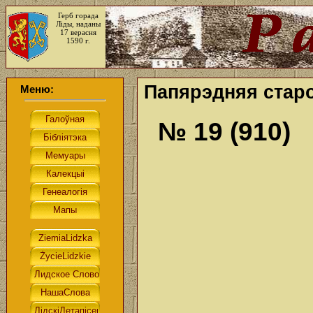
Герб горада
Ліды, наданы
17 верасня
1590 г.
Папярэдняя старо
Меню:
№ 19 (910)