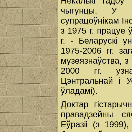
Некалькі гадоў
чыгунцы. У 1
супрацоўнікам Інс
з 1975 г. працуе 
г. - Беларускі у
1975-2006 гг. за
музеязнаўства, з
2000 гг. узна
Цэнтральнай і 
ўладамі).
Доктар гістарыч
правадзейны ся
Еўразіі (з 1999