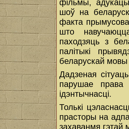
фільмы, адукацы
шоў на беларуск
факта прымусовая
што навучаюцц
паходзяць з бел
палітыкі прывя
беларускай мовы 
Дадзеная сітуац
парушае права 
ідэнтычнасці.
Толькі цэласнас
прасторы на адпа
захаванмя гэтай 