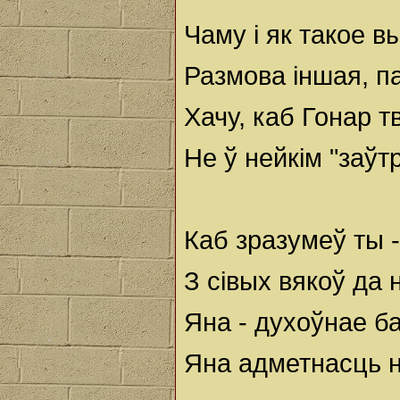
Чаму і як такое в
Размова іншая, п
Хачу, каб Гонар т
Не ў нейкім "заўтр
Каб зразумеў ты 
З сівых вякоў да 
Яна - духоўнае б
Яна адметнасць н