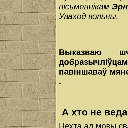
пісьменнікам
Эрн
Уваход вольны.
Выказваю
ш
добразычліўц
павіншаваў
мян
.
А хто не веда
Нехта ад мовы св