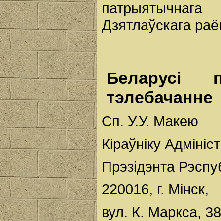
патрыятычнага
Дзятлаўскага раё
Беларусі п
тэлебачанне
Сп. У.У. Макею
Кіраўніку Адмініс
Прэзідэнта Рэспу
220016, г. Мінск,
вул. К. Маркса, 38