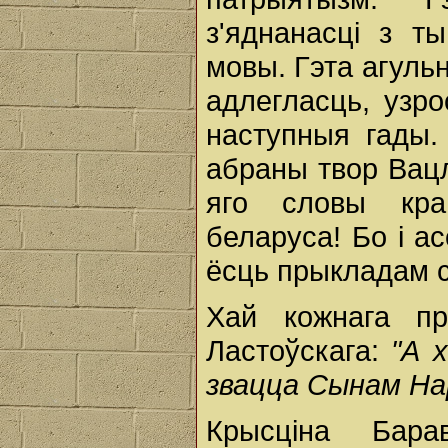
з'яднанасці з т
мовы. Гэта агуль
адлегласць, узро
наступныя гады.
абраны твор Вацл
яго словы кра
беларуса! Бо і ас
ёсць прыкладам с
Хай кожнага п
Ластоўскага:
"А 
звацца Сынам На
Крысціна Бара