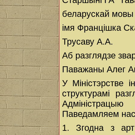
беларускай мовы
імя Францішка С
Трусаву А.А.
Аб разглядзе зва
Паважаны Алег Ан
У Міністэрстве 
структурамі раз
Адміністрацыю 
Паведамляем нас
1. Згодна з арт