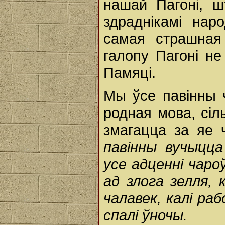
нашай Пагоні, ш
здраднікамі нар
самая страшная
галопу Пагоні н
Памяці.
Мы ўсе павінны 
родная мова, сіл
змагацца за яе 
павінны вучыцц
усе адценні чаро
ад злога зелля, 
чалавек, калі ра
спалі ўночы.