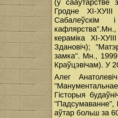
(у сааўтарстве 
Гродне ХІ-ХУІІ
Сабалеўскім і
кафлярства".Мн
кераміка ХІ-ХУІІ
Здановіч); "Мат
замка". Мн., 1999
Краўцэвічам). У 20
Алег Анатолеві
"Манументальнае 
Гісторыя будаўніч
"Падсумаванне", М
аўтар больш за 6