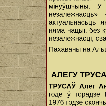
мінуўшчыны. У
незалежнасць» 
актуальнасьць я
няма нацыі, без 
незалежнасці, св
Пахаваны на Альш
АЛЕГУ ТРУСАВ
ТРУСАЎ
Алег
А
годe ў горадзе 
1976 годзе сконч