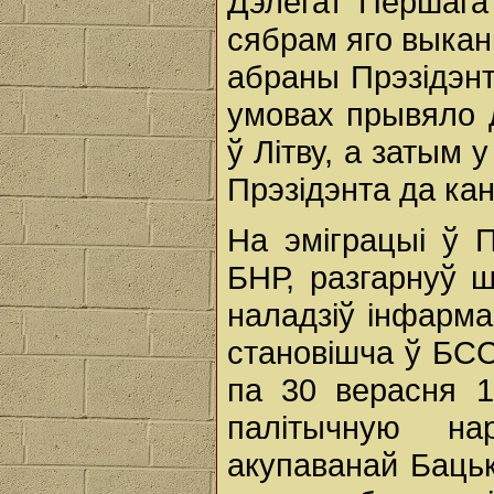
Дэлегат Першага
сябрам яго выкан
абраны Прэзідэн
умовах прывяло д
ў Літву, а затым
Прэзідэнта да ка
На эміграцыі ў 
БНР, разгарнуў 
наладзіў інфарма
становішча ў БСС
па 30 верасня 
палітычную на
акупаванай Бацьк