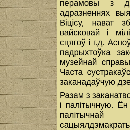
перамовы з дэ
адразненнях выя
Віцісу, нават 
вайсковай і мі
сцягоў і г.д. Ас
падрыхтоўка зак
музейнай справы
Часта сустракаў
заканадаўчую дз
Разам з заканатв
і палітычную. Ё
палітычна
сацыялдэмакра