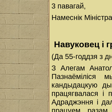
3 павагай,
Намеснік Міністра
Навуковец і 
(Да 55-годдзя з 
З Алегам Анато
Пазнаёміліся 
кандыдацкую ды
працягвалася і 
Адраджэння і да
працуем разам 