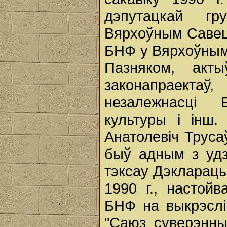
дэпутацкай г
Вярхоўным Савеце
БНФ у Вярхоўным
Пазняком, акт
законапраекта
незалежнасці 
культуры і інш
Анатолевіч Труса
быў адным з удз
тэксау Дэкларац
1990 г., настой
БНФ на выкрэслі
"Саюз суверэнны