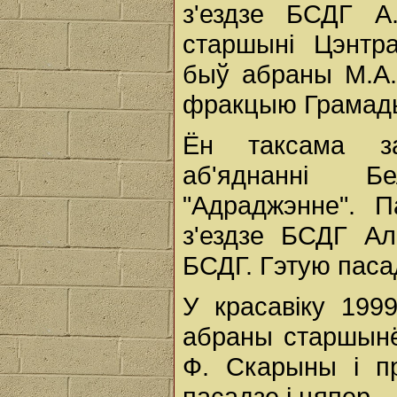
з'ездзе БСДГ А
старшыні Цэнтр
быў абраны М.А. 
фракцыю Грамады
Ён таксама за
аб'яднанні Б
"Адраджэнне". 
з'ездзе БСДГ А
БСДГ. Гэтую пасад
У красавіку 199
абраны старшынё
Ф. Скарыны і п
пасадзе і цяпер.