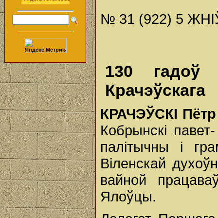
№ 31 (922) 5 ЖНІ
130 гадоў 
Крачэўскага
КРАЧЭЎСКІ
Пёт
Кобрынскі павет-
палітычны і гра
Віленскай духоўн
вайной працава
Ялоўцы.