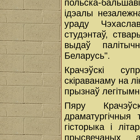
польска-бальшав
ідэалы незалежна
ураду Чэхасла
студэнтаў, ствар
выдаў палітыч
Беларусь".
Крачэўскі суп
скіраванаму на л
прызнаў легітымн
Пяру Крачэў
драматургічныя
гісторыка і літа
прысвечаных 