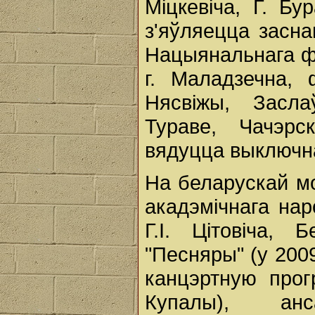
Міцкевіча, Г. Бу
з'яўляецца засна
Нацыянальнага фе
г. Маладзечна, 
Нясвіжы, Засла
Тураве, Чачэрс
вядуцца выключна
На беларускай м
акадэмічнага нар
Г.І. Цітовіча, 
"Песняры" (у 200
канцэртную прог
Купалы), анс