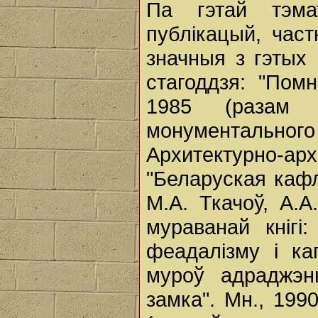
Па гэтай тэм
публікацый, час
значныя з гэтых 
стагоддзя: "Помн
1985 (разам 
монументального
Архитектурно-а
"Беларуская кафл
М.А. Ткачоў, А.А.
мураванай кнігі
феадалізму і кап
муроў адраджэнн
замка". Мн., 199