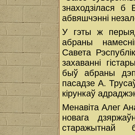
знаходзілася б
абвяшчэнні незале
У гэты ж перыяд
абраны намесні
Савета Рэспублік
захаванні гіста
быў абраны дэпу
пасадзе А. Труса
кірункаў адраджэ
Менавіта Алег Ан
новага дзяржаў
старажытнай б