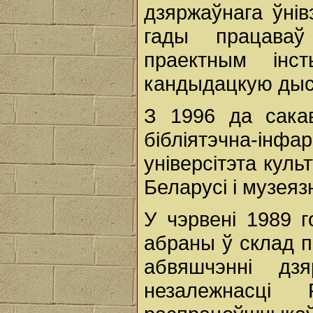
дзяржаўнага ўні
гады працаваў
праектным інс
кандыдацкую ды
З 1996 да сакав
бібліятэчна-ін
універсітэта кул
Беларусі і музеяз
У чэрвені 1989 
абраны ў склад 
абвяшчэнні дзя
незалежнасці 