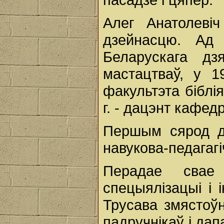
Алег Анатолевіч
дзейнасцю. Ад
Беларускага дзя
мастацтваў, у 1
факультэта біблі
г. - дацэнт кафед
Першым сярод д
навукова-педагаг
Перадае свае
спецыялізацыі і 
Трусава змястоўн
падручнікаў і да