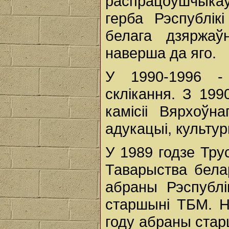
распрацоўшчык
герба Рэспублік
белага дзяржаў
наверша да яго.
У 1990-1996 -
склікання. З 199
камісіі Вярхоўн
адукацыі, культур
У 1989 годзе Тру
Таварыства бела
абраны Рэспубл
старшыні ТБМ. Н
году абраны ста