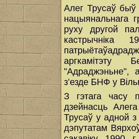
Алег Трусаў быў
нацыянальнага г
руху другой па
кастрычніка 
патрыётаўадра
аргкамітэту 
"Адраджэньне", 
з'езде БНФ у Віл
З гэтага часу 
дзейнасць Алега
Трусаў у адной з
дэпутатам Вярхоў
сакавіку 1990 