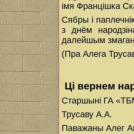
імя Францішка Ск
Сябры і паплечні
з днём народзін
далейшым змаганн
(Пра Алега Трусав
Ці вернем на
Старшыні ГА
«ТБ
Трусаву А.А.
Паважаны Алег Ан