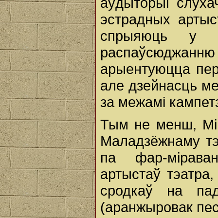
аўдыторыі слуха
эстрадных артыс
спрыяюць у д
распаўсюджанню
арыентуюцца пер
але дзейнасць ме
за межамі кампет
Тым не менш, Мі
Маладзёжнаму тэ
па фар-міраван
артыстаў тэатра
сродкаў на па
(аранжыровак пес