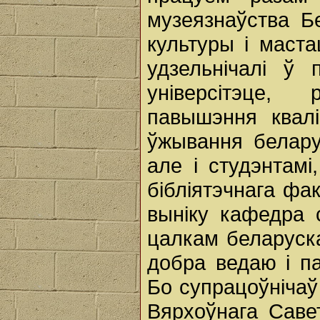
музеязнаўства Бе
культуры і маст
удзельнічалі ў
універсітэце,
павышэння квал
ўжывання белару
але і студэнтамі
бібліятэчнага фа
выніку кафедра 
цалкам беларуска
добра ведаю і п
Бо супрацоўнічаў 
Вярхоўнага Савет