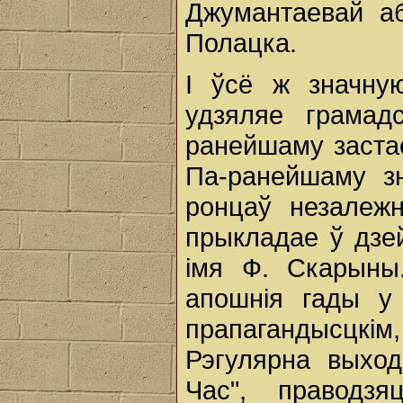
Джумантаевай аб
Полацка.
І ўсё ж значну
удзяляе грамад
ранейшаму заста
Па-ранейшаму з
ронцаў незалежн
прыкладае ў дзе
імя Ф. Скарыны
апошнія гады у 
прапагандысцкім,
Рэгулярна выход
Час", праводз