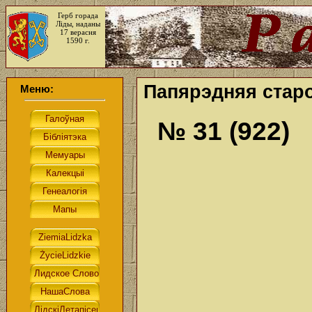
Герб горада
Ліды, наданы
17 верасня
1590 г.
Папярэдняя старо
Меню:
№ 31 (922)