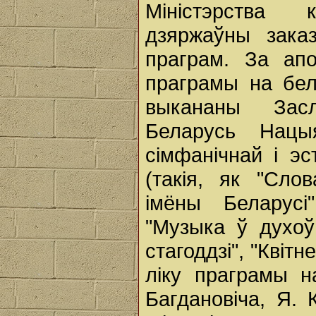
Міністэрства
дзяржаўны зака
праграм. За ап
праграмы на бел
выкананы Засл
Беларусь Нацы
сімфанічнай і эс
(такія, як "Сло
імёны Беларусі
"Музыка ў духоў
стагоддзі", "Квіт
ліку праграмы н
Багдановіча, Я. 