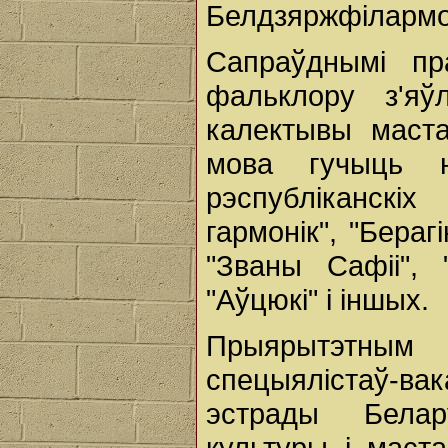
Белдзяржфілармон
Сапраўднымі пр
фальклору з'яў
калектывы маста
мова гучыць 
рэспубліканскі
гармонік", "Бераг
"Званы Сафіі", 
"Аўцюкі" і іншых.
Прыярытэтным
спецыялістаў-в
эстрады Белару
культуры і маст