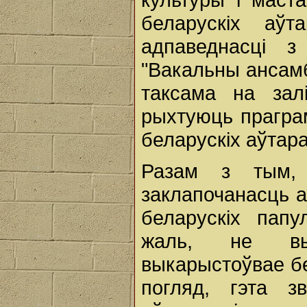
беларускіх аўт
адпаведнасці з
"Вакальны ансамб
таксама на зал
рыхтуюць прагра
беларускіх аўтара
Разам з тым, 
заклапочанасць 
беларускіх пап
жаль, не вык
выкарыстоўвае б
погляд, гэта з