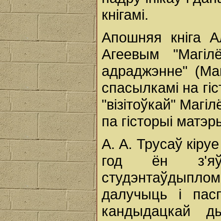
кнігамі.
Апошняя кніга А
Агеевым "Магіл
адраджэнне" (Маг
спасылкамі на гі
"візітоўкай" Магі
па гісторыі матэ
А. А. Трусаў кіру
год ён з'яўл
студэнтаўдыпломн
далучыць і пас
кандыдацкай ды