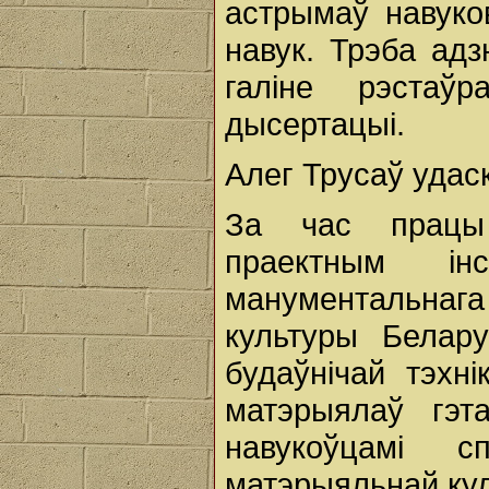
астрымаў навуко
навук. Трэба адз
галіне рэстаў
дысертацыі.
Алег Трусаў удас
За час працы
праектным ін
манументальнага
культуры Белару
будаўнічай тэхн
матэрыялаў гэт
навукоўцамі с
матэрыяльнай кул