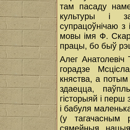
там пасаду наме
культуры і за
супрацоўнічаю з 
мовы імя Ф. Ска
працы, бо быў рэ
Алег Анатолевіч 
горадзе Мсцісл
княства, а потым
здаецца, паўп
гісторыяй і перш 
і бабуля маленьк
(у тагачасным р
сямейныя нацыя