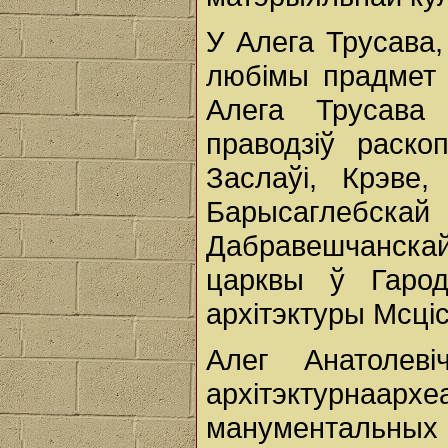
У Алега Трусава,
любімы прадмет 
Алега Трусава
праводзіў раско
Заслаўі, Крэве
Барысаглебс
Дабравешчанска
царквы ў Гарод
архітэктуры Мсцісл
Алег Анатолев
архітэктурн
манументальных п