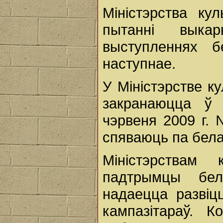
Міністэрства ку
пытанні выка
выступленнях б
наступнае.
У Міністэрстве к
закранаюцца ў 
чэрвеня 2009 г.
спяваюць па бела
Міністэрства
падтрымцы бел
надаецца развіц
кампазітараў. 