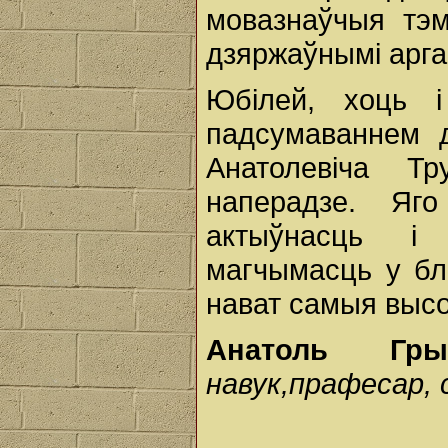
мовазнаўчыя тэм
дзяржаўнымі арга
Юбілей, хоць і
падсумаваннем д
Анатолевіча Т
наперадзе. Яг
актыўнасць і
магчымасць у бл
нават самыя высо
Анатоль Гр
навук,прафесар,