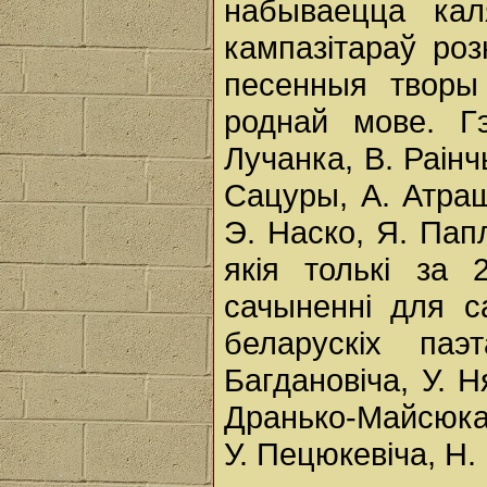
набываецца кал
кампазітараў роз
песенныя творы
роднай мове. Г
Лучанка, В. Раінч
Сацуры, А. Атраш
Э. Наско, Я. Папл
якія толькі за 
сачыненні для с
беларускіх па
Багдановіча, У. Н
Дранько-Майсюка, 
У. Пецюкевіча, Н.