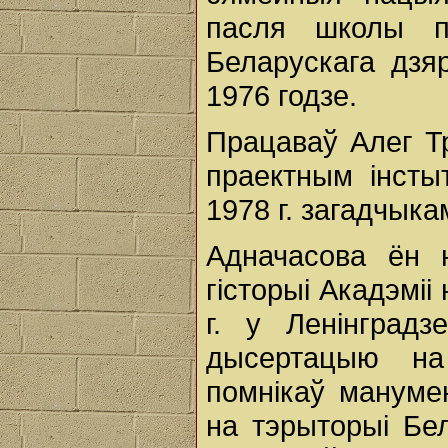
пасля школы па
Беларускага дзяр
1976 годзе.
Працаваў Алег Т
праектным інсты
1978 г. загадчыка
Адначасова ён н
гісторыі Акадэміі
г. у Ленінградз
дысертацыю на
помнікаў манумен
на тэрыторыі Бел