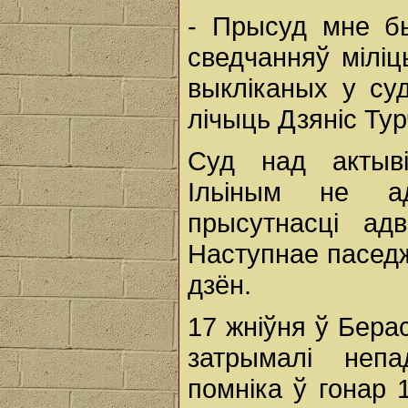
- Прысуд мне б
сведчанняў міліц
выкліканых у су
лічыць Дзяніс Тур
Суд над актыв
Ільіным не ад
прысутнасці адв
Наступнае паседж
дзён.
17 жніўня ў Берас
затрымалі неп
помніка ў гонар 