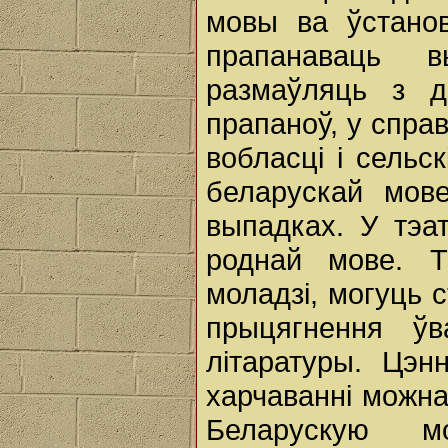
мовы ва ўстанов
прапанаваць 
размаўляць з д
прапаноў, у спра
вобласці і сельс
беларускай мов
выпадках. У тэа
роднай мове. Т
моладзі, могуць
прыцягнення ўв
літаратуры. Цэн
харчаванні можна
Беларускую м