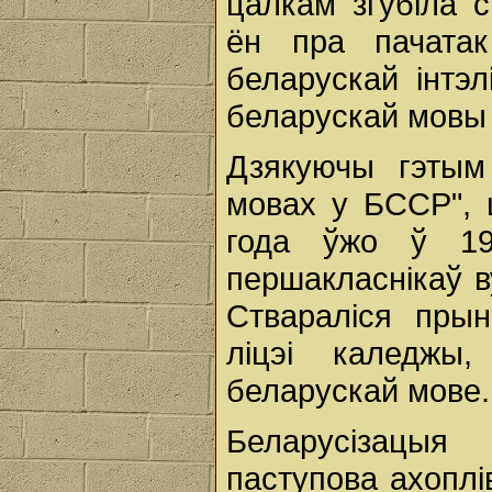
цалкам згубіла 
ён пра пачатак
беларускай інтэ
беларускай мовы і
Дзякуючы гэтым
мовах у БССР", 
года ўжо ў 19
першакласнікаў в
Ствараліся прын
ліцэі каледжы
беларускай мове.
Беларусізацыя
паступова ахоплі