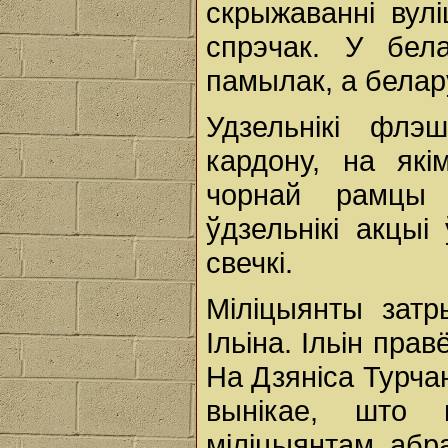
скрыжаванні вул
спрэчак. У бел
памылак, а белару
Удзельнікі флэ
кардону, на як
чорнай рамцы 
ўдзельнікі акцыі
свечкі.
Міліцыянты затр
Ільіна. Ільін пра
На Дзяніса Турча
вынікае, што 
міліцыянтам, абра