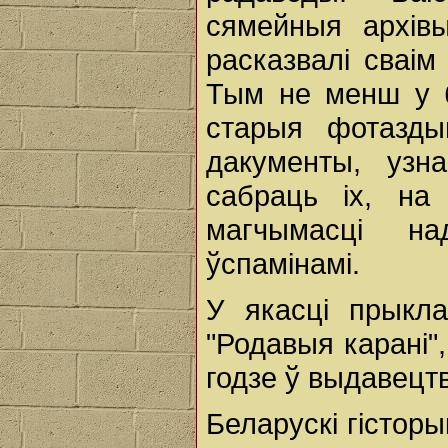
сямейныя архівы
расказвалі сваім
Тым не менш у б
старыя фотаздым
дакументы, узн
сабраць іх, на
магчымасці на
ўспамінамі.
У якасці прыкла
"Родавыя карані"
годзе ў выдавецтв
Беларускі гісторы