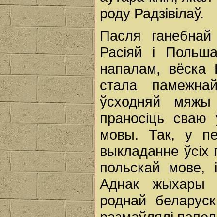
роду Радзівілаў.
Пасля ганебнай
Расіяй і Польша
напалам, вёска
стала памежна
ўсходняй мяжы
праносіць сваю 
мовы. Так, у п
выкладанне ўсіх 
польскай мове, 
Аднак жыхары 
роднай беларуск
размаўлялі папол