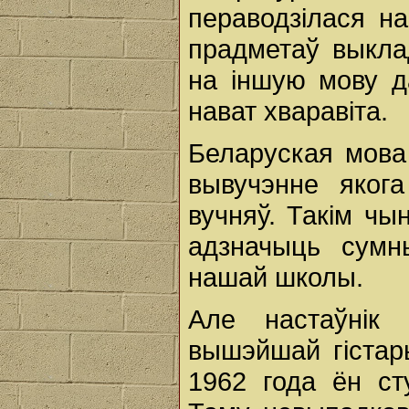
пераводзілася н
прадметаў выкла
на іншую мову д
нават хваравіта.
Беларуская мова
вывучэнне яког
вучняў. Такім чы
адзначыць сумн
нашай школы.
Але настаўнік
вышэйшай гістар
1962 года ён ст