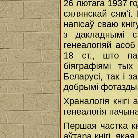
26 лютага 1937 г
сялянскай сям'і.
напісаў сваю кніг
з дакладнымі с
генеалогіяй асо
18 ст., што па
біяграфіямі ты
Беларусі, так і з
добрымі фотаздым
Храналогія кнігі 
генеалогія пачына
Першая частка кн
аўтара кнігі, якая