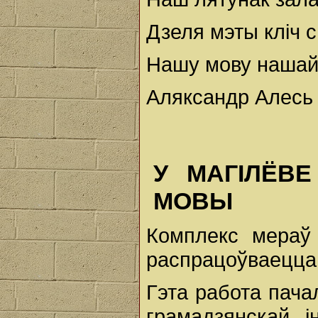
Дзеля мэты кліч с
Нашу мову нашай
Аляксандр Алесь
У МАГІЛЁВ
МОВЫ
Комплекс мераў
распрацоўваецца 
Гэта работа пача
грамадзянскай і