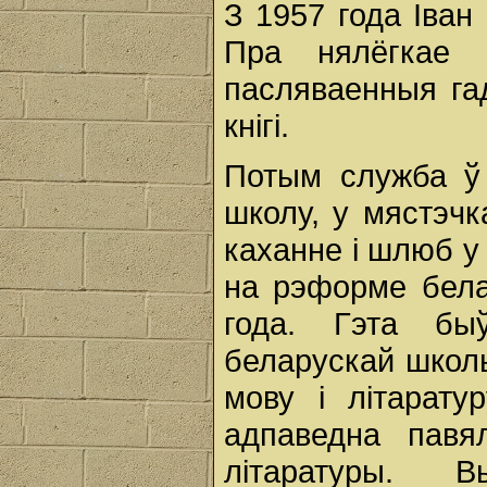
З 1957 года Іван
Пра нялёгкае 
пасляваенныя га
кнігі.
Потым служба ў 
школу, у мястэч
каханне і шлюб у
на рэформе бела
года. Гэта быў
беларускай школы
мову і літарату
адпаведна павя
літаратуры. В