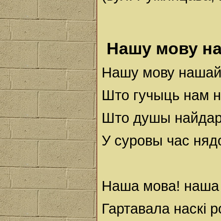
Нашу мову н
Нашу мову нашай
Што гучыць нам 
Што душы найда
У суровы час нядо
Наша мова! наша
Гартавала наскі р