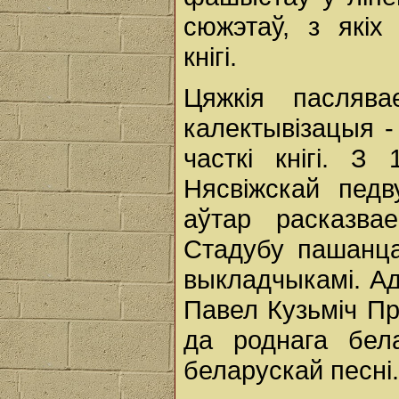
сюжэтаў, з якіх
кнігі.
Цяжкія пасляв
калектывізацыя -
часткі кнігі. З
Нясвіжскай педв
аўтар расказва
Стадубу пашанца
выкладчыкамі. Адз
Павел Кузьміч Пр
да роднага бела
беларускай песні.