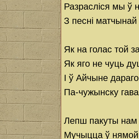
Разрасліся мы ў 
З песні матчынай 
Як на голас той з
Як яго не чуць д
І ў Айчыне дараг
Па-чужынску гава
Лепш пакуты нам 
Мучыцца ў нямой