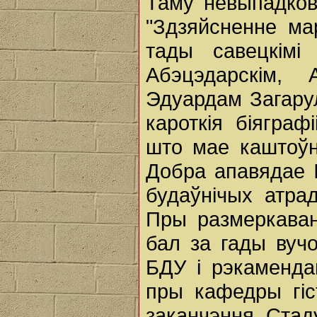
Таму невыпадков
"Здзяйсненне ма
тады савецкімі 
Абэцэдарскім,
Эдуардам Загарул
кароткія біяграф
што мае каштоўн
Добра апавядае І
будаўнічых атрад
Пры размеркаван
бал за гады вуч
БДУ і рэкаменда
пры кафедры гіс
заканчэння Стад