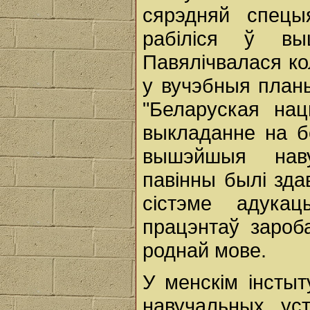
сярэдняй спецы
рабіліся ў вы
Павялічвалася ко
у вучэбныя план
"Беларуская на
выкладанне на б
вышэйшыя наву
павінны былі зда
сістэме адука
працэнтаў зароб
роднай мове.
У менскім інсты
навучальных уст