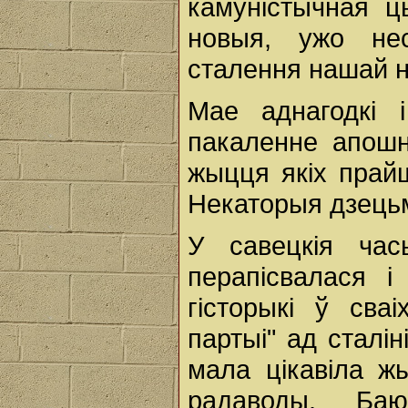
камуністычная ц
новыя, ужо не
сталення нашай 
Мае аднагодкі 
пакаленне апошн
жыцця якіх прай
Некаторыя дзецьм
У савецкія час
перапісвалася і
гісторыкі ў сва
партыі" ад сталі
мала цікавіла жы
радаводы. Баю