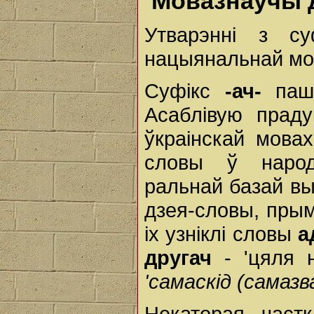
Мовазнаўчы 
Утварэнні з с
нацыянальнай мо
Суфікс
-ач-
паш
Асаблівую прад
ўкраінскай мова
словы ў народ
ральнай базай вы
дзея-словы, прымет
іх узніклі словы
а
другач
- 'цяля 
'самаскід (самазв
Некаторая част