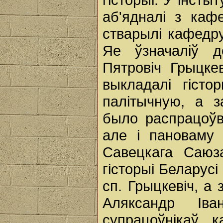
аб'ядналі з кафе
стварылі кафедру
Яе ўзначаліў д
Пятровіч Грыцке
выкладалі гіст
палітычную, а з
было распрацоўв
але і пановаму 
Савецкага Саюз
гісторыі Беларусі
сп. Грыцкевіч, а 
Аляксандр Іва
супрацоўнікаў 