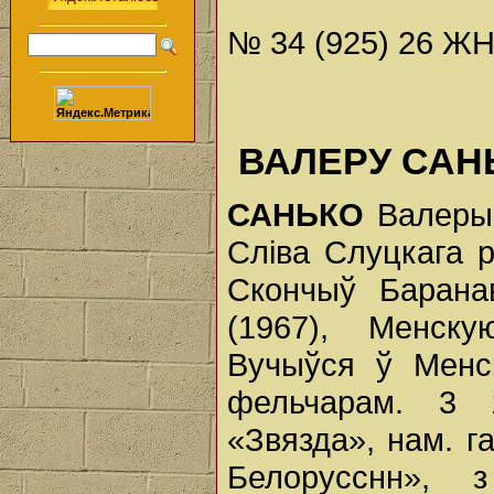
№ 34 (925) 26 ЖН
ВАЛЕРУ САНЬ
САНЬКО
Валеры 
Сліва Слуцкага р
Скончыў Барана
(1967), Менск
Вучыўся ў Менск
фельчарам. 3 
«Звязда», нам. г
Белорусснн», 