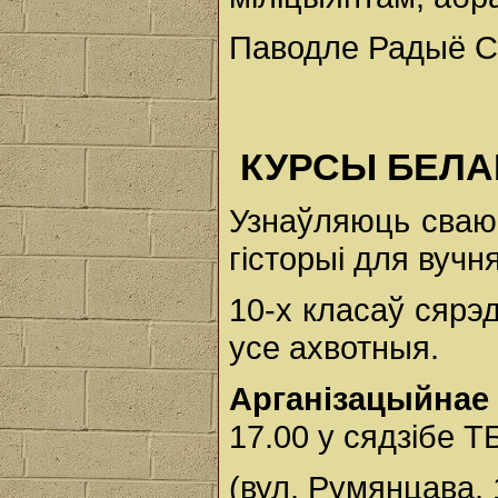
Паводле Радыё С
КУРСЫ БЕЛА
Узнаўляюць сваю
гісторыі для вучн
10-х класаў сярэ
усе ахвотныя.
Арганізацыйнае
17.00 у сядзібе 
(вул. Румянцава, 