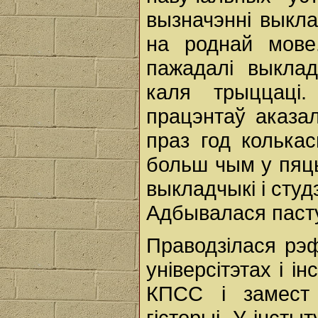
вызначэнні выкла
на роднай мове
пажадалі выкла
каля трыццаці
працэнтаў аказа
праз год колька
больш чым у пяць 
выкладчыкі і сту
Адбывалася пасту
Праводзілася рэф
універсітэтах і і
КПСС і замест 
гісторыі. У інст