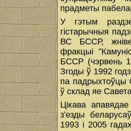
прадметы пабела
У гэтым раздз
гістарычныя падз
ВС БССР, жніве
фракцыі "Камуні
БССР (чэрвень 19
Згоды ў 1992 годз
па падрыхтоўцы 
ў склад яе Савета
Цікава апавядае
з'езды беларуса
1993 і 2005 гада