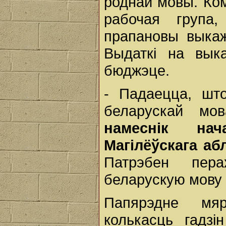
роднай мовы. Ком
рабочая група
прапановы выкаж
Выдаткі на вык
бюджэце.
- Падаецца, шт
беларускай мо
намеснік нач
Магілёўскага а
Патрэбен пер
беларускую мову 
Папярэдне мяр
колькасць гадзі