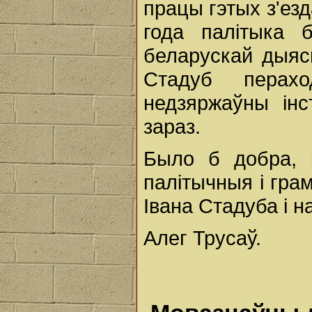
працы гэтых з'езд
года палітыка 
беларускай дыяс
Стадуб перах
недзяржаўны інс
зараз.
Было б добра, к
палітычныя і грам
Івана Стадуба і н
Алег Трусаў.