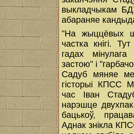
выкладчыкам БДУ
абараняе кандыд
"На жыццёвых ш
частка кнігі. Т
гадах мінулага
застою" і "гарбач
Садуб мяняе ме
гісторыі КПСС М
час Іван Стад
нарэшце двухпак
бацькоў, праца
Аднак знікла КПС