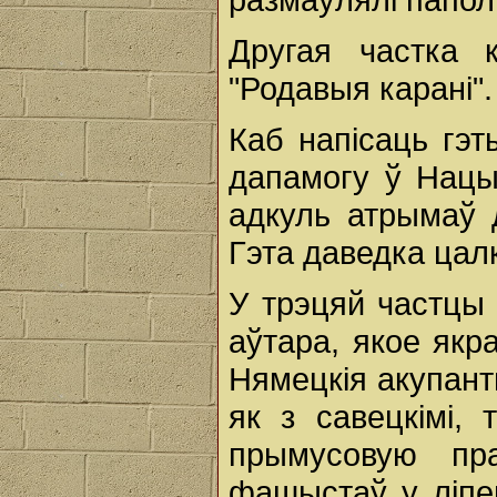
Другая частка 
"Родавыя карані".
Каб напісаць гэт
дапамогу ў Нацы
адкуль атрымаў д
Гэта даведка цалк
У трэцяй частцы 
аўтара, якое якр
Нямецкія акупант
як з савецкімі, 
прымусовую пр
фашыстаў у ліпен