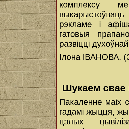
комплексу м
выкарыстоўвац
рэкламе і афіш
гатовыя прапан
развіцці духоўна
Ілона ІВАНОВА. (З
Шукаем свае 
Пакаленне маіх су
гадамі жыцця, жы
цэлых цывілі