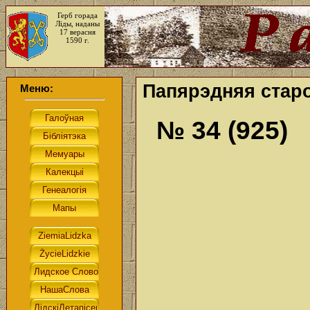
Герб горада
Ліды, наданы
17 верасня
1590 г.
Папярэдняя старо
Меню:
№ 34 (925)