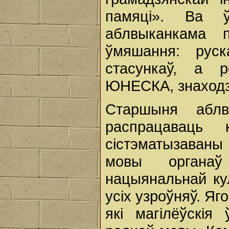
памяці». Ва ўп
аблвыканкама п
ўмяшання: рус
стасункаў, а 
ЮНЕСКА, знаходзі
Старшыня аблв
распрацаваць
сістэматызаваны
мовы органаў
нацыянальнай кул
усіх узроўняў. Яг
які магілёўскія