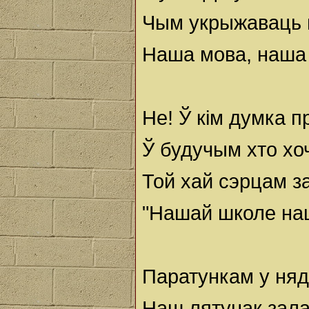
Чым укрыжаваць 
Наша мова, наша 
Не! Ў кім думка п
Ў будучым хто хо
Той хай сэрцам з
"Нашай школе наш
Паратункам у няд
Наш лятунак зала