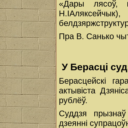
«Дары лясоў, 
Н.ІАляксейчы
белдзяржструктура
Пра В. Санько чыт
У Берасці суд
Берасцейскі гар
актывіста Дзяні
рублёў.
Суддзя прызнаў
дзеянні супрацоўн