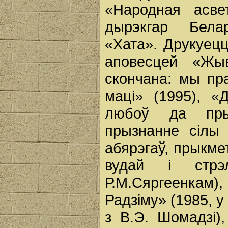
«Народная асв
дырэкгар Бела
«Хата». Друкуецц
аповесцей «Жыв
скончана: мы пр
маці» (1995), «
любоў да прыр
прызнанне сілы 
абярэгаў, прыкме
вудай і стрэл
Р.М.Сяргеенкам)
Радзіму» (1985, у
з В.Э. Шомадзі)