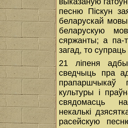
выказаную гатоў
песню Піскун за
беларускай мовы;
беларускую мо
сяржанты; а па-
загад, то супраць
21 ліпеня адбы
сведчыць пра ад
прапаршчыкаў г
культуры і праў
свядомасць н
некалькі дзясятк
расейскую песн