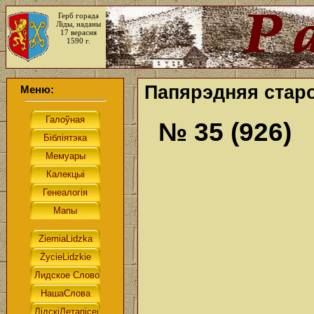
Герб горада
Ліды, наданы
17 верасня
1590 г.
Папярэдняя старо
Меню:
№ 35 (926)