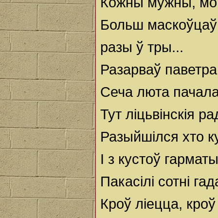
Кожны мужны, мо
Больш маскоўцаў
разы ў тры...
Разарваў паветра
Сеча люта пачала
Тут ліцьвінскія р
Разыйшілся хто к
І з кустоў гармат
Пакасілі сотні гада
Кроў ліецца, кроў 