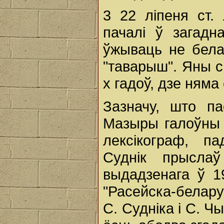
3 22 ліпеня ст.
пачалі ў загад
ўжываць не бела
"таварыш". Яны с
х гадоў, дзе ням
Зазначу, што п
Мазыры галоўны 
лексікограф, п
Суднік прыслаў
выдадзенага ў 1
"Расейска-белару
С. Судніка і С. Ч