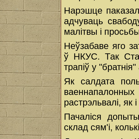
Нарэшце паказал
адчуваць свабоду
малітвы і просьбы
Неўзабаве яго з
ў НКУС. Так Ста
трапіў у "братнія"
Як салдата поль
ваеннапалонн
растрэльвалі, як і
Пачаліся допыты
склад сям'і, кольк