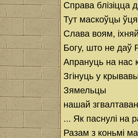
Справа блізіцца д
Тут маскоўцы ўця
Слава воям, іхняй
Богу, што не даў Р
Апрануць на нас 
Згінуць у крывав
Зямельцы
нашай згвалтаван
... Як паснулі на 
Разам з коньмі мас