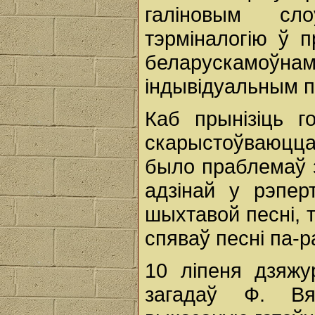
галіновым сло
тэрміналогію ў п
беларускамоўна
індывідуальным п
Каб прынізіць г
скарыстоўваюцца
было праблемаў 
адзінай у рэпер
шыхтавой песні, 
спяваў песні па-р
10 ліпеня дзяж
загадаў Ф. Вя