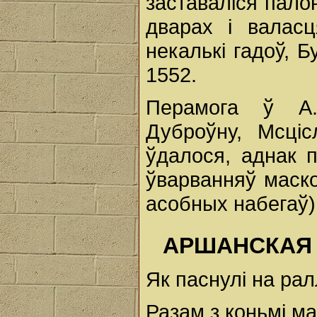
заставаліся палон
дварах і валасц
некалькі гадоў, Б
1552.
Перамога ў А.
Дуброўну, Мсці
ўдалося, аднак 
ўварванняў маско
асобных набегаў)
АРШАНСКАЯ 
Як паснулі на рал
Разам з коньмі ма