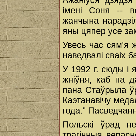
імені Соня -- в
жанчына нарадзі
яны цяпер усе зам
Увесь час сям'я 
наведвалі сваіх ба
У 1992 г. сюды і 
жніўня, каб па д
пана Стаўрыла ў
Каэтанавічу меда
года." Пасведчанн
Польскі ўрад н
трагічныя верасн