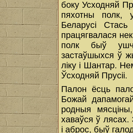
боку Усходняй Пру
пяхотны полк,
Беларусі Стась
працягвалася нека
полк быў ушчэ
застаўшыхся ў ж
ліку і Шантар. Н
Ўсходняй Прусіі.
Палон ёсць пало
Божай дапамогай
родныя мясціны,
хаваўся ў лясах.
і аброс, быў гало