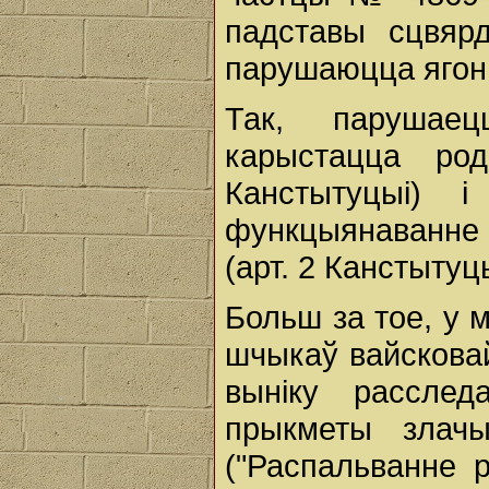
падставы сцвяр
парушаюцца ягон
Так, парушае
карыстацца ро
Канстытуцыі) і
функцыянаванне 
(арт. 2 Канстытуцы
Больш за тое, у 
шчыкаў вайсковай
выніку рассле
прыкметы злачы
("Распальванне р