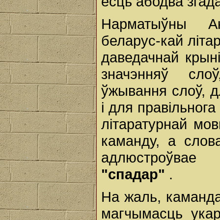
ёсць абодва згад
Нарматыўны Ак
беларус-кай літар
даведачнай крыні
значэнняў слоў
ўжывання слоў, д
і для правільног
літаратурнай мов
каманду, а слов
адлюстроўвае 
"спадар"
.
На жаль, каманда
магчымасць укар