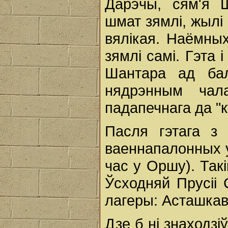
Дарэчы, сям'я 
шмат зямлі, жылі
вялікая. Наёмных
зямлі самі. Гэта
Шантара ад бал
нядрэнным чал
падапечнага да "к
Пасля гэтага з
ваеннапалонных у г
час у Оршу). Так
Ўсходняй Прусіі
лагеры: Асташкава
Дзе б ні знаходзі