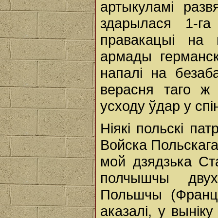
артыкуламі разв
здарылася 1-га
правакацыі на 
армады германск
напалі на беза
верасня таго ж 
усходу ўдар у спін
Ніякі польскі пат
Войска Польскага,
мой дзядзька Ст
полчышчы двух 
Польшчы (Францы
аказалі, у вынік