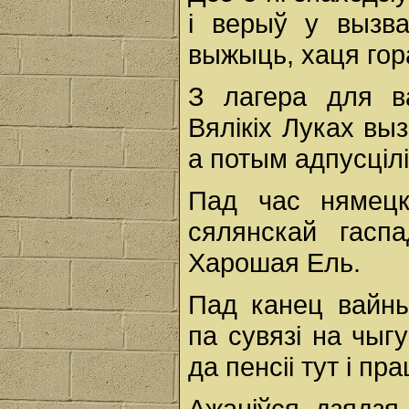
і верыў у вызв
выжыць, хаця гора
З лагера для в
Вялікіх Луках выз
а потым адпусцілі
Пад час нямецк
сялянскай гасп
Харошая Ель.
Пад канец вайн
па сувязі на чыг
да пенсіі тут і пр
Ажаніўся дзядзя