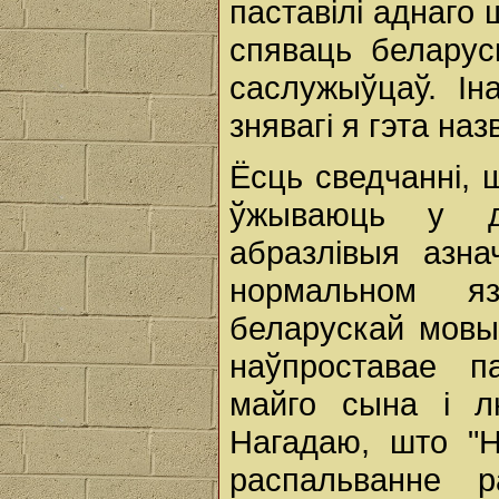
паставілі аднаго 
спяваць беларус
саслужыўцаў. Ін
знявагі я гэта наз
Ёсць сведчанні, 
ўжываюць у д
абразлівыя азна
нормальном яз
беларускай мовы
наўпроставае п
майго сына і л
Нагадаю, што "Н
распальванне р