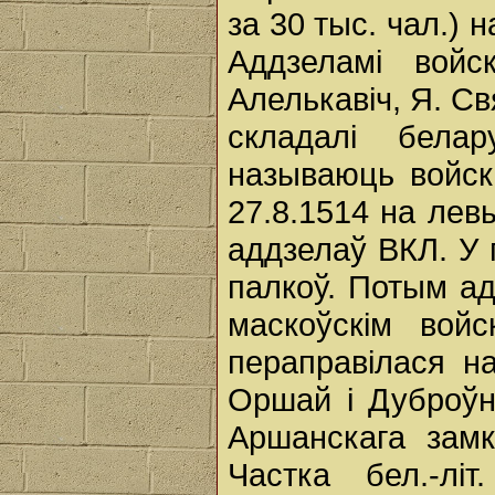
за 30 тыс. чал.) 
Аддзеламі войс
Алелькавіч, Я. Св
складалі белар
называюць войск
27.8.1514 на лев
аддзелаў ВКЛ. У г
палкоў. Потым ад
маскоўскім вой
пераправілася н
Оршай і Дуброўна
Аршанскага замк
Частка бел.-лі