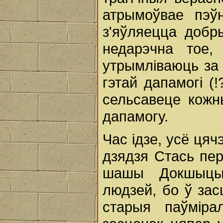
атрымоўвае пэў
з'яўляецца добр
недарэчна тое
утрымліваюць за 
гэтай дапамогі (
сельсавеце кожн
дапамогу.
Час ідзе, усё цяч
дзядзя Стась пер
шашы Докшыцы
людзей, бо ў зас
старыя паўміра