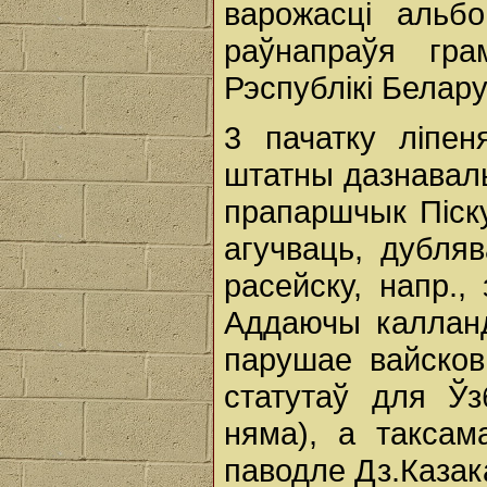
варожасці альбо
раўнапраўя гра
Рэспублікі Белару
3 пачатку ліпен
штатны дазнаваль
прапаршчык Піску
агучваць, дубля
расейску, напр.,
Аддаючы калланд
парушае вайсков
статутаў для Ўз
няма), а таксам
паводле Дз.Казак