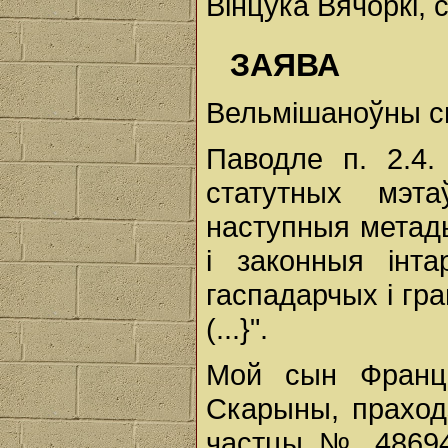
Вінцука Вячоркі,
ЗАЯВА
Вельмішаноўны с
Паводле п. 2.4
статутных мэт
наступныя метады
і законныя інт
гаспадарчых і гра
(...}".
Мой сын Франц
Скарыны, праход
частцы № 48694