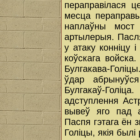
пераправілася ц
месца пераправы
наплаўны мост 
артылерыя. Пасл
у атаку конніцу 
коўскага войска.
Булгакава-Голіцы
ўдар абрынуўся
Булгакаў-Голіц
адступлення Астр
вывеў яго пад а
Паспя гэтага ён 
Голіцы, якія былі