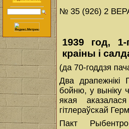
№ 35 (926) 2 ВЕР
1939 год, 1
краіны і салд
(да 70-годдзя па
Два драпежнікі 
бойню, у выніку 
якая аказалас
гітлераўскай Герм
Пакт Рыбентро