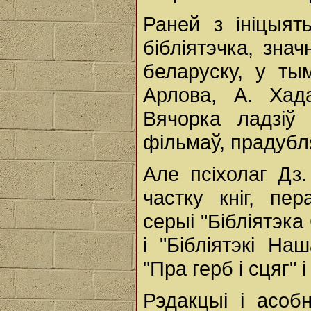
Раней з ініцыят
бібліятэчка, зна
беларуску, у ты
Арлова, А. Хада
Вячорка ладзіў
фільмаў, прадубл
Але псіхолаг Дз.
частку кніг, пе
серыі "Бібліятэк
і "Бібліятэкі На
"Пра герб і сцяг" і
Рэдакцыі і асоб