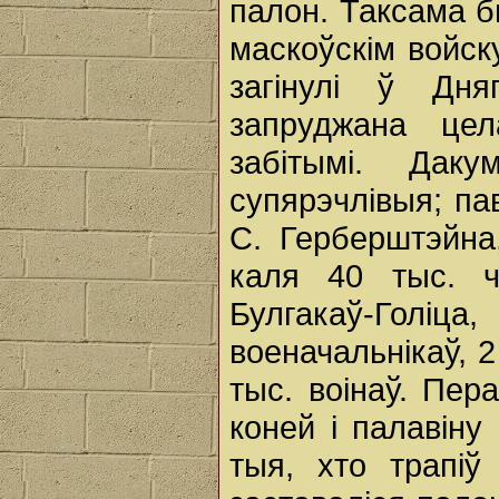
палон. Таксама б
маскоўскім войск
загінулі ў Дн
запруджана це
забітымі. Дак
супярэчлівыя; пав
С. Герберштэйна
каля 40 тыс. ч
Булгакаў-Голіца,
военачальнікаў, 2
тыс. воінаў. Пе
коней і палавіну 
тыя, хто трапіў