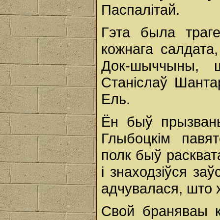
Паспалітай.
Гэта была траг
кожнага салдата,
Док-шыччыны, ш
Станіслаў Шанта
Ель.
Ён быў прызван
Глыбоцкім павя
полк быў раскват
і знаходзіўся за
адчувалася, што х
Свой браняваы к