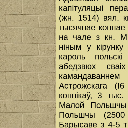
капітуляцыі пер
(жн. 1514) вял. к
тысячнае коннае 
на чале з кн. М.
ніным у кірунку
кароль польск
абедзвюх сваі
камандаванне
Астрожскага (І6
коннікаў, 3 тыс
Малой Польшчы 
Польшчы (2500 
Барысаве з 4-5 т