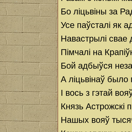
Бо ліцьвіны за Ра
Усе паўсталі як а
Навастрылі свае 
Пімчалі на Крапіў
Бой адбыўся нез
А ліцьвінаў было
І вось з гэтай во
Князь Астрожскі п
Нашых вояў тыся