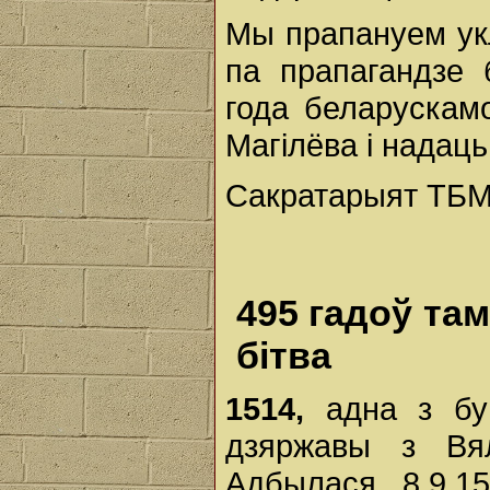
Мы прапануем ук
па прапагандзе
года беларускамо
Магілёва і надаць
Сакратарыят ТБМ,
495 гадоў та
бітва
1514,
адна з бу
дзяржавы з Вял
Адбылася 8.9.1