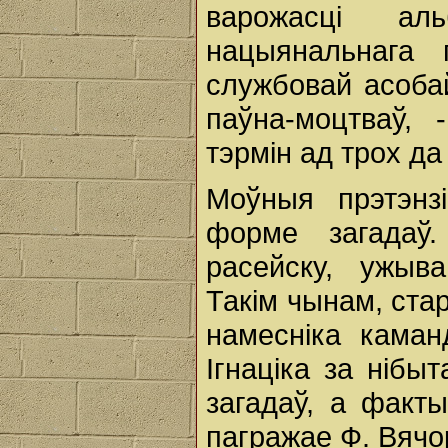
варожасці ал
нацыянальнага г
службовай асоба
паўна-моцтваў,
тэрмін ад трох да 
Моўныя прэтэнз
форме загадаў
расейску, ужыва
Такім чынам, ст
намесніка каманд
Ігнаціка за нібы
загадаў, а факт
пагражае Ф. Вяч