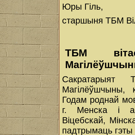
Юры Гіль,
старшыня ТБМ Ві
ТБМ віта
Магілёўшчы
Сакратарыят 
Магілёўшчыны, 
Годам роднай мо
г. Менска і аб
Віцебскай, Мінск
падтрымаць гэты 