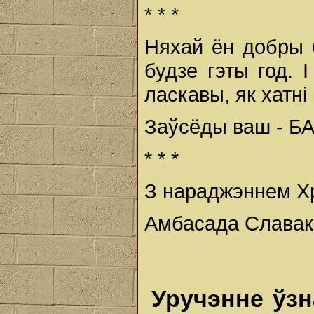
* * *
Няхай ён добры 
будзе гэты год. І
ласкавы, як хатні 
Заўсёды ваш - Б
* * *
З нараджэннем Х
Амбасада Славакіі
Уручэнне ўзн