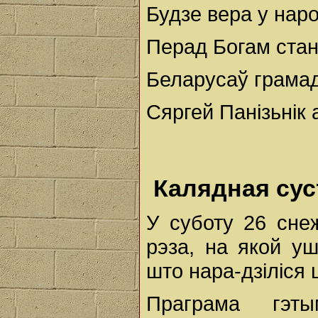
Будзе вера у наро
Перад Богам стан
Беларусаў грамад
Сяргей Панізьнік 
Калядная сус
У суботу 26 сне
рэза, на якой уш
што нара-дзіліся 
Праграма гэ