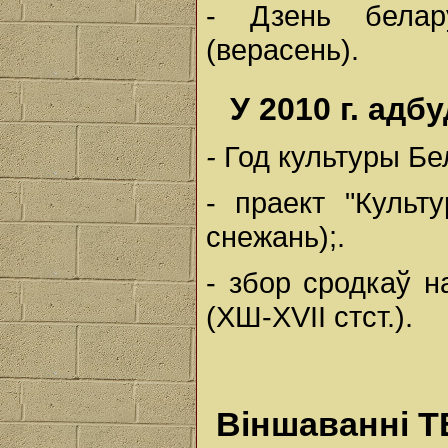
- Дзень белару
(верасень).
У 2010 г. адб
-
Год культуры Бе
- праект "Культу
снежань);.
- збор сродкаў 
(ХШ-ХVII стст.).
Віншаванні Т