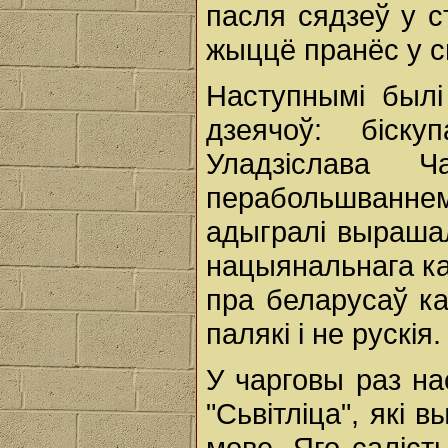
пасля сядзеў у с
жыццё пранёс у с
Наступнымі былі
дзеячоў: біск
Уладзіслава 
перабольшванне
адыгралі выраша
нацыянальнага кат
пра беларусаў ка
палякі і не рускія.
У чарговы раз на
"Сьвітліца", які 
мове. Яго саліст