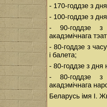
- 170-годдзе з д
- 100-годдзе з дн
- 90-годдзе з
акадэмічнага тэат
- 80-годдзе з ча
і балета;
- 80-годдзе з дня
- 80-годдзе з
акадэмічнага наро
Беларусь імя I. Ж