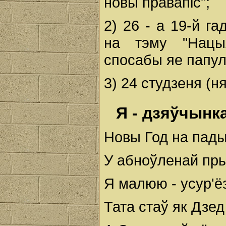
новы правапіс";
2) 26 - а 19-й г
на тэму "Нацыя
спосабы яе папул
3) 24 студзеня (
Я - дзяўчынк
Новы Год на пады
У абноўленай пр
Я малюю - усур'ёз
Тата стаў як Дзед