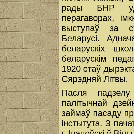
рады БНР удз
перагаворах, імк
выступаў за с
Беларусі. Адна
беларускіх шко
беларускім педа
1920 стаў дырэкт
Сярэдняй Літвы.
Пасля падзелу
палітычнай дзей
займаў пасаду пр
інстытута. З пач
г. Іваноўскі ў Вільн