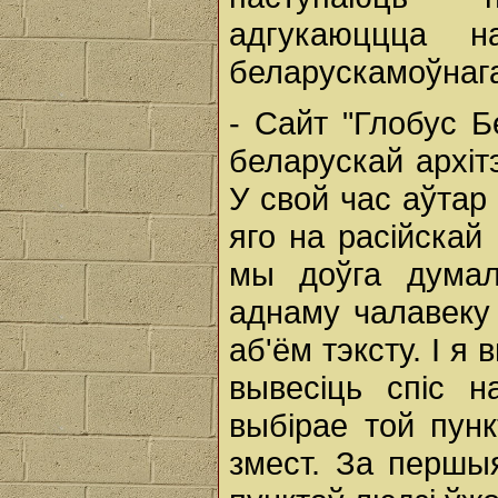
адгукаюццца н
беларускамоўнага
- Сайт "Глобус Б
беларускай архіт
У свой час аўтар
яго на расійскай
мы доўга думалі
аднаму чалавеку 
аб'ём тэксту. І 
вывесіць спіс н
выбірае той пунк
змест. За першы