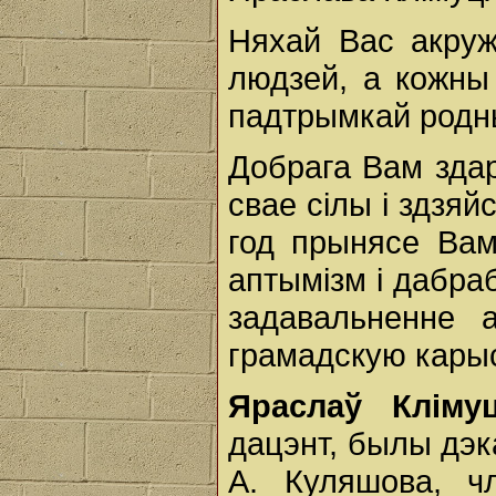
Няхай Вас акруж
людзей, а кожны
падтрымкай родны
Добрага Вам здар
свае сілы і здзя
год прынясе Ва
аптымізм і дабраб
задавальненне 
грамадскую кары
Яраслаў Клім
дацэнт, былы дэк
А. Куляшова, чл