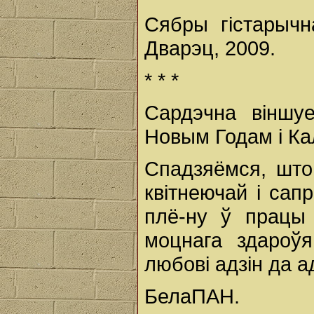
Сябры гістарычн
Дварэц, 2009.
* * *
Сардэчна віншу
Новым Годам і Ка
Спадзяёмся, што
квітнеючай і са
плё-ну ў працы 
моцнага здароў
любові адзін да а
БелаПАН.