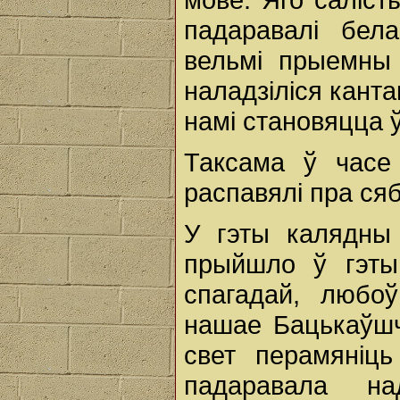
падаравалі бел
вельмі прыемны 
наладзіліся канта
намі становяцца 
Таксама ў часе
распавялі пра ся
У гэты калядны 
прыйшло ў гэты
спагадай, любоў
нашае Бацькаўшч
свет перамяніц
падаравала н