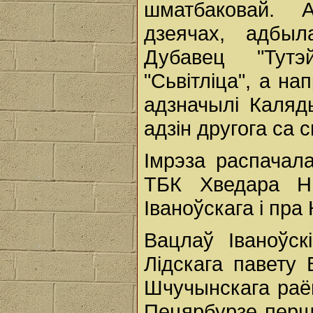
шматбаковай. 
дзеячах, адбы
Дубавец "Тутэ
"Сьвітліца", а н
адзначылі Каляды
адзін другога са с
Імрэза распачал
ТБК Хведара Ню
Іваноўскага і пр
Вацлаў Іваноўск
Лідскага павету 
Шчучынскага раён
Пецярбурзе перш