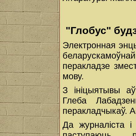
"Глобус" буд
Электронная эн
беларускамоўн
перакладзе змес
мову.
З ініцыятывы аў
Глеба Лабадзе
перакладчыкаў. А
Да журналіста і
паступаюць п