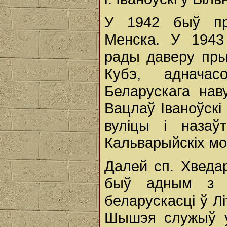
У 1942 быў пр
Менска. У 1943
рады даверу пры
Кубэ, аднача
Беларускага нав
Вацлаў Іваноўск
вуліцы і назаў
Кальварыйскіх мо
Далей сп. Хведа
быў адным з т
беларускасці ў Лі
Шышэя служыў у