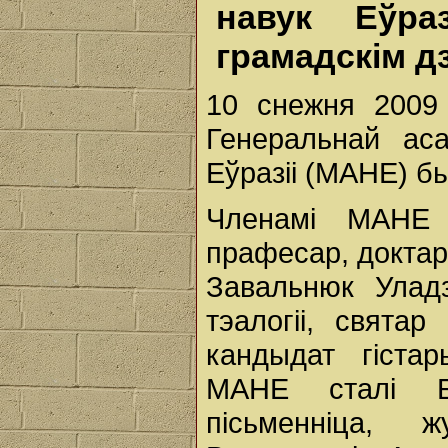
навук Еўра
грамадскім д
10 снежня 2009 
Генеральнай аса
Еўразіі (МАНЕ) б
Членамі МАНЕ с
прафесар, доктар 
Завальнюк Уладз
тэалогіі, свята
кандыдат гіста
МАНЕ сталі Б
пісьменніца, 