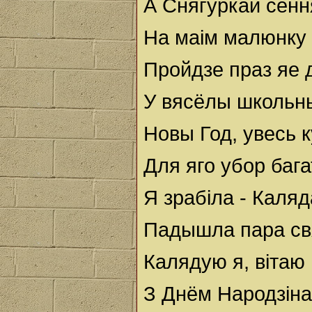
А Снягуркай сённ
На маім малюнку 
Пройдзе праз яе 
У вясёлы школьн
Новы Год, увесь 
Для яго убор баг
Я зрабіла - Каляд
Падышла пара св
Калядую я, вітаю
З Днём Народзіна