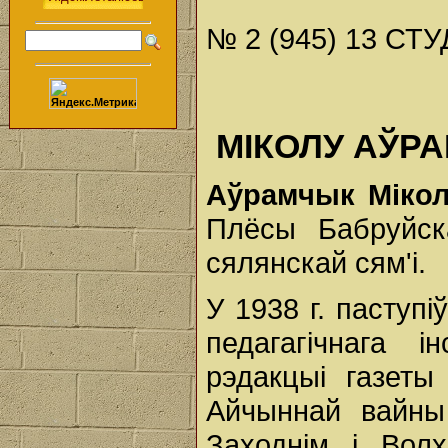
№ 2 (945) 13 СТУ
МІКОЛУ АЎРА
Аўрамчык Міко
Плёсы Бабруйск
сялянскай сям'і.
У 1938 г. паступ
педагагічнага 
рэдакцыі газеты
Айчыннай вайны
Заходнім і Вол