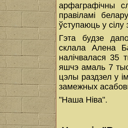
арфаграфічны сл
правіламі белару
ўступаюць у сілу 
Гэта будзе дапо
склала Алена Б
налічвалася 35 
яшчэ амаль 7 тыс
цэлы раздзел у і
замежных асабовы
"Наша Ніва".