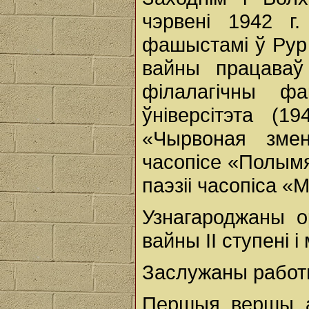
чэрвені 1942 г
фашыстамі ў Рур
вайны працаваў
філалагічны фа
ўніверсітэта (1
«Чырвоная змен
часопісе «Полымя»
паэзіі часопіса 
Узнагароджаны 
вайны II ступені і
Заслужаны работн
Першыя вершы ап