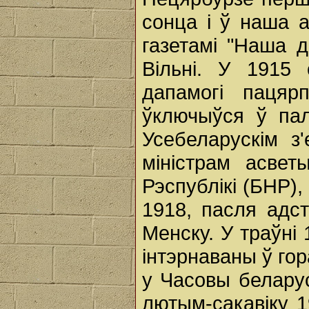
сонца і ў наша а
газетамі "Наша д
Вільні. У 1915
дапамогі паця
ўключыўся ў пал
Усебеларускім з
міністрам асве
Рэспублікі (БНР),
1918, пасля адст
Менску. У траўні
інтэрнаваны ў го
у Часовы беларус
лютым-сакавіку 