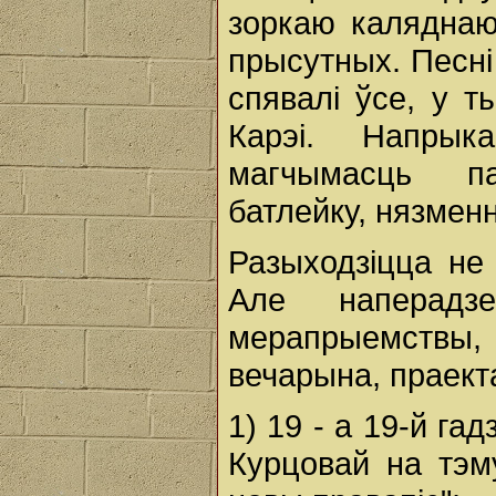
зоркаю каляднаю 
прысутных. Песні 
спявалі ўсе, у т
Карэі. Напрык
магчымасць п
батлейку, нязмен
Разыходзіцца не 
Але наперад
мерапрыемствы
вечарына, праекта
1) 19 - а 19-й га
Курцовай на тэм