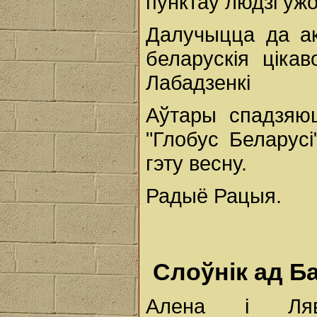
пунктаў людзі ўжо
Далучыцца да ак
беларускія ціка
Лабадзенкі
Аўтары спадзяюц
"Глобус Беларус
гэту весну.
Радыё Рацыя.
Слоўнік ад Б
Алена і Ляво