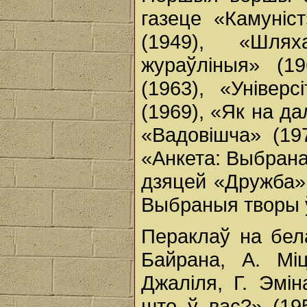
газеце «Камуніст
(1949), «Шля
жураўліныя» (1
(1963), «Універс
(1969), «Як на да
«Вадовішча» (19
«Анкета: Выбрана
дзяцей «Дружба» 
Выбраныя творы ў
Пераклаў на бел
Байрана, А. Міц
Джаліля, Г. Эмін
што ў вас?» (19