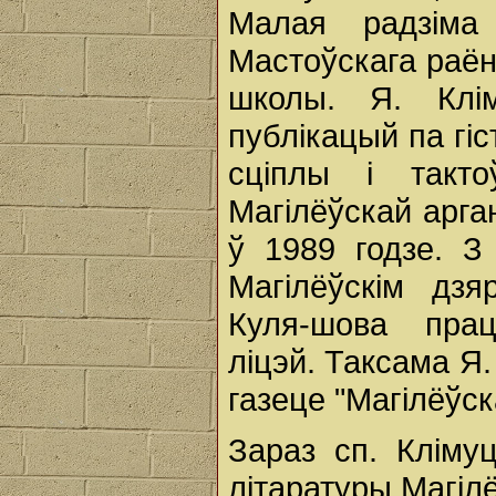
Малая радзіма
Мастоўскага раён
школы. Я. Клі
публікацый па гіс
сціплы і такт
Магілёўскай арга
ў 1989 годзе. З
Магілёўскім дзя
Куля-шова пра
ліцэй. Таксама Я.
газеце "Магілёўск
Зараз сп. Кліму
літаратуры Магі