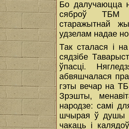
Бо далучаюцца н
сяброў ТБМ 
старажытнай жы
удзелам надае нов
Так сталася і на
сядзібе Таварыс
ўпасці. Нягл
абвяшчалася пра 
гэты вечар на ТБМ
Зрэшты, менаві
народзе: самі дл
шчырая ў душы п
чакаць і калядо