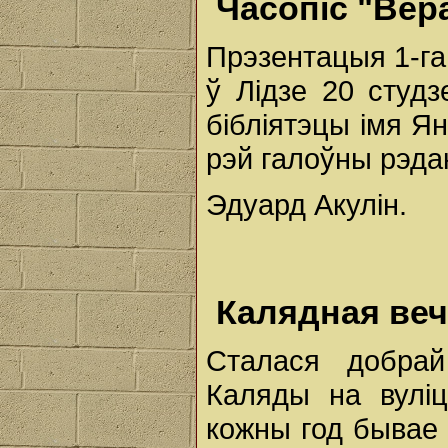
Часопіс "Вер
Прэзентацыя 1-га
ў Лідзе 20 студ
бібліятэцы імя Ян
рэй галоўны рэдак
Эдуард Акулін.
Калядная веч
Сталася добра
Каляды на вулі
кожны год бывае