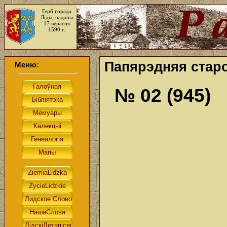
Герб горада
Ліды, наданы
17 верасня
1590 г.
Папярэдняя старо
Меню:
№ 02 (945)