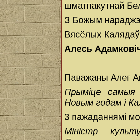
шматпакутнай Бел
З Божым нараджэ
Вясёлых Калядаў
Алесь Адамкові
Паважаны Алег Ан
Прыміце самыя 
Новым годам і Ка
3 пажаданнямі мо
Міністр культ