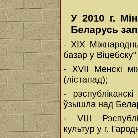
У 2010 г. Мі
Беларусь зап
- XIX Міжнародн
базар у Віцебску" 
- XVII Менскі м
(лістапад);
- рэспубліканск
ўзышла над Белару
- VШ Рэспублі
культур у г. Гарод