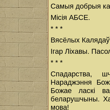
Самыя добрыя ка
Місія АБСЕ.
* * *
Вясёлых Калядаў 
Ігар Ліхавы. Пасо
* * *
Спадарства, 
Нараджэння Бож
Божае ласкі в
беларушчыны. Ха
мова!