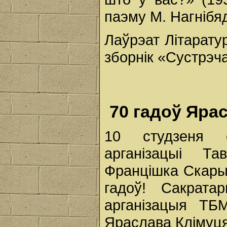
паэму М. Нагнібяд
Лаўрэат Літаратур
зборнік «Сустрэч
70 гадоў Яра
10 студзеня с
арганізацыі Т
Францішка Скары
гадоў! Сакрата
арганізацыя ТБ
Яраслава Клімуця