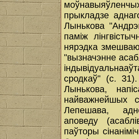
моўнавыяўленчых 
прыкладзе аднаг
Лынькова "Андрэй
паміж лінгвістыч
нярэдка змешваюц
"вызначэнне асаб
індывідуальна
сродкаў" (с. 31
Лынькова, нап
найважнейшых с
Лепешава, адн
аповеду (асаблі
паўторы сінаніміч