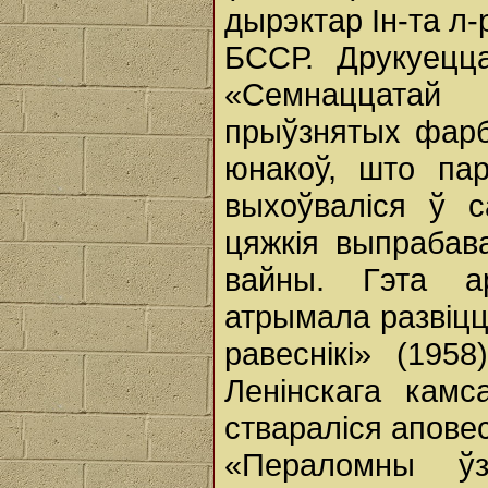
дырэктар Ін-та л-
БССР. Друкуецц
«Семнаццатай
прыўзнятых фарб
юнакоў, што пар
выхоўваліся ў с
цяжкія выпрабав
вайны. Гэта ар
атрымала развіцц
равеснікі» (195
Ленінскага камс
ствараліся апове
«Пераломны ўз