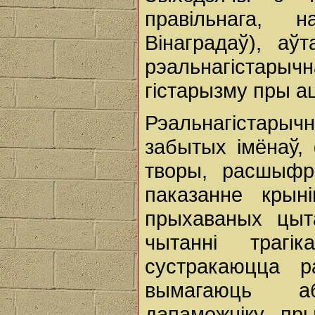
правільнага, 
Вінаградаў), а
рэальнагіста
гістарызму пры а
Рэальнагістары
забытых імёнаў, 
творы, расшыфр
паказанне крын
прыхаваных цыта
чытанні трагі
сустракаюцца р
вымагаюць аб
дапаможніку пры