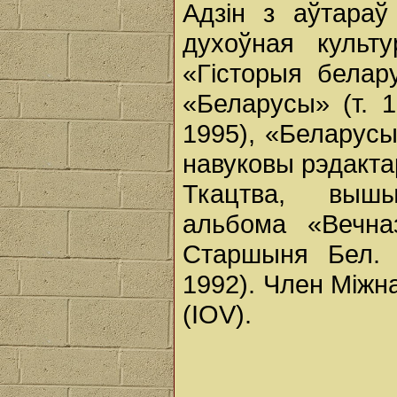
Адзін з аўтараў
духоўная культу
«Гісторыя белару
«Беларусы» (т. 
1995), «Беларусы
навуковы рэдакта
Ткацтва, вышы
альбома «Вечна
Старшыня Бел. 
1992). Член Міжна
(IOV).