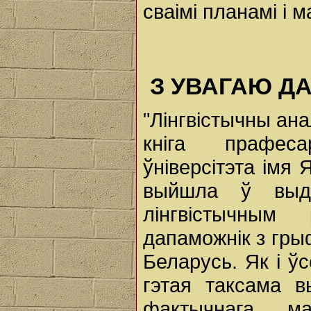
сваімі планамі і 
З УВАГАЮ Д
"Лінгвістычны ана
кніга прафеса
ўніверсітэта імя
выйшла ў выд
лінгвістычным
дапаможнік з гры
Беларусь. Як і ўсе
гэтая таксама в
фактычнага ма