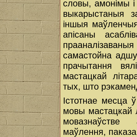
словы, амонімы і
выкарыстаныя за
іншыя маўленчыя 
апісаны асаблі
прааналізаваны
самастойна адшу
прачытання вял
мастацкай літар
тых, што рэкамен
Істотнае месца 
мовы мастацкай 
мовазнаўстве 
маўлення, паказа