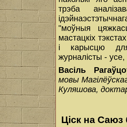
трэба аналіз
ідэйнаэстэтычн
"моўныя цяжкас
мастацкіх тэкста
і карысцю для
журналісты - усе,
Васіль Рагаўц
мовы Магілёўскаг
Куляшова, доктар
Ціск на Саюз 