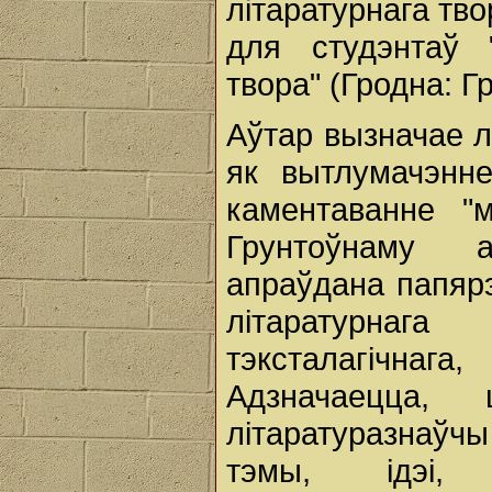
літаратурнага твор
для студэнтаў "
твора" (Гродна: Гр
Аўтар вызначае л
як вытлумачэнн
каментаванне "м
Грунтоўнаму а
апраўдана папярэ
літаратурнаг
тэксталагічнага
Адзначаецца,
літаратуразнаўчы
тэмы, ідэі, 