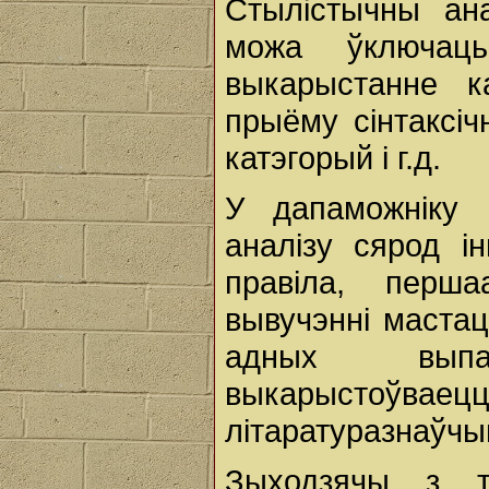
Стылістычны ана
можа ўключаць
выкарыстанне к
прыёму сінтаксіч
катэгорый і г.д.
У дапаможніку 
аналізу сярод ін
правіла, перш
вывучэнні мастацк
адных выпад
выкарыстоўваецц
літаратуразнаўчы
Зыходзячы з т