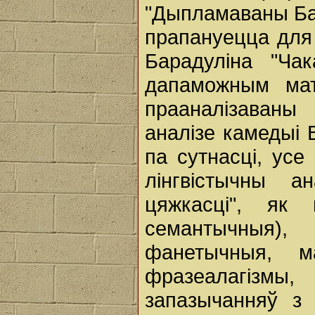
"Дыпламаваны Бар
прапануецца для
Барадуліна "Ча
дапаможным ма
прааналізаваны
аналізе камедыі 
па сутнасці, усе
лінгвістычны а
цяжкасці", як 
семантычныя
фанетычныя, ма
фразеалагіз
запазычанняў з 