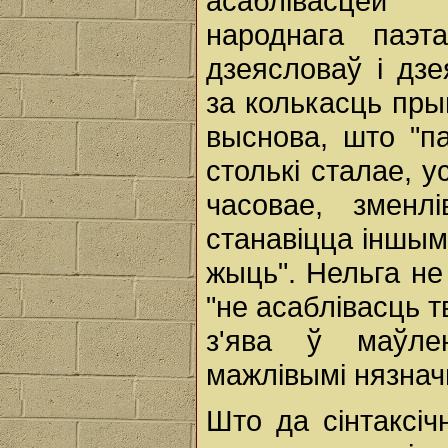
асаблівасцей 
народнага паэ
дзеясловаў і дз
за колькасць пры
выснова, што "па
столькі сталае, у
часовае, зменл
станавіцца іншымі
жыць". Нельга не
"не асаблівасць т
з'ява ў маўлен
мажлівымі нязначн
Што да сінтаксіч