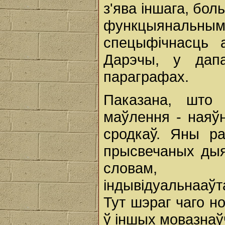
з'ява іншага, бол
функцыянальнымі
спецыфічнасць 
Дарэчы, у дап
параграфах.
Паказана, што 
маўлення - наяў
сродкаў. Яны р
прысвечаных дыя
словам, а
індывідуальнааў
Тут шэраг чаго но
ў іншых мовазнаў