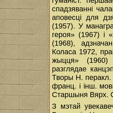
гуманіст. перша
спадзяванні чала
аповесці для дз
(1957). У манагр
героя» (1967) і 
(1968), адзнач
Коласа 1972, пра
жыцця» (1960) 
разглядае канцэ
Творы Н. перакл. н
франц. і інш. мо
Старшыня Вярх. С
З мэтай увекаве