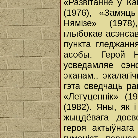
«Развітанне ў К
(1976), «Замяць
Нямізе» (1978
глыбокае асэнсав
пункта гледжанн
асобы. Герой Н
усведамляе сэн
эканам., экалагі
гэта сведчаць р
«Летуценнік» (1
(1982). Яны, як і
жыцдёвага досв
героя актыўнага