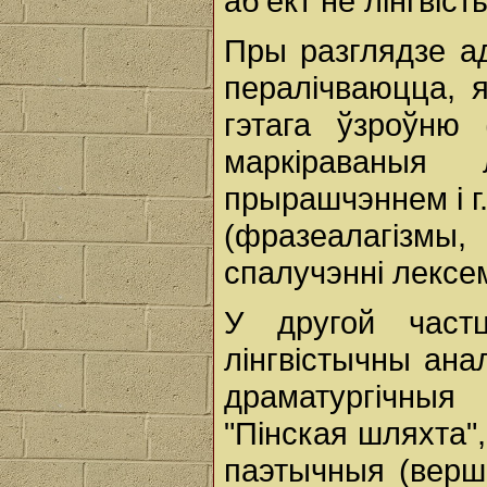
аб'ект не лінгвіст
Пры разглядзе ад
пералічваюцца, я
гэтага ўзроўню 
маркіраваныя
прырашчэннем і г.
(фразеалагіз
спалучэнні лексем
У другой част
лінгвістычны ана
драматургічныя
"Пінская шляхта",
паэтычныя (верш 