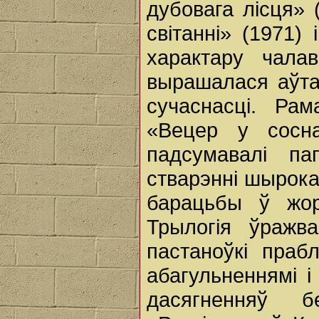
дубовага лісця» 
світанні» (1971)
характару чала
вырашалася аўта
сучаснасці. Ра
«Вецер у сосна
падсумавалі па
стварэнні шырока
барацьбы ў жор
Трылогія ўражв
пастаноўкі прабл
абагульненнямі 
дасягненняў 