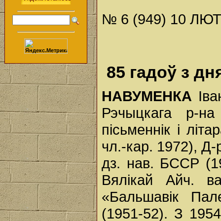
№ 6 (949) 10 ЛЮТ
85 гадоў з д
НАВУМЕНКА
Іва
Рэчыцкага р-на 
пісьменнік і літ
чл.-кар. 1972), Д-
дз. нав. БССР (1
Вялікай Айч. в
«Бальшавік Пал
(1951-52). З 195