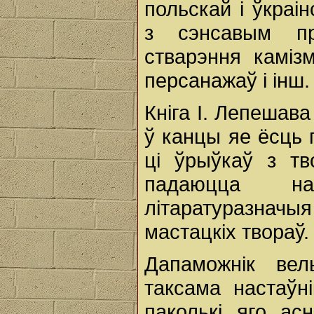
польскай і ўкраі
з сэнсавым пр
стварэння каміз
персанажаў і інш.
Кніга І. Лепешав
ў канцы яе ёсць 
ці ўрыўкаў з тв
падаюцца на
літаратуразнач
мастацкіх твораў.
Дапаможнік вел
таксама настаўн
паколькі яго ас