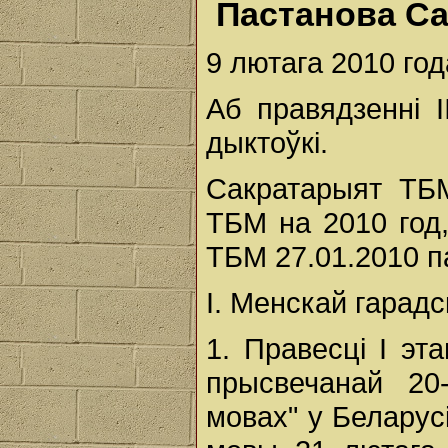
Пастанова С
9 лютага 2010 год
Аб правядзенні 
дыктоўкі.
Сакратарыят ТБ
ТБМ на 2010 год
ТБМ 27.01.2010 п
І. Менскай гарадс
1. Правесці І эт
прысвечанай 20
мовах" у Беларус