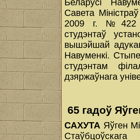
Беларусі Навум
Савета Міністраў
2009 г. №422 
студэнтаў уста
вышэйшай адукац
Навуменкі. Стып
студэнтам філа
дзяржаўнага уніве
65 гадоў Яўг
САХУТА
Яўген Мі
Стаўбцоўскага 