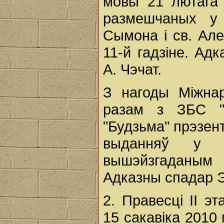
мовы 21 лютага 
размешчаных у
Сымона і св. Але
11-й гадзіне. Ад
А. Чэчат.
З нагоды Міжна
разам з ЗБС "
"Будзьма" прэзе
выданняў у п
вышэйзгаданым 
Адказны спадар Э
2. Правесці ІІ э
15 сакавіка 2010