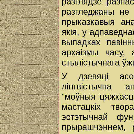
разглядзе разна
разгледжаны не 
прыказкавыя ана
якія, у адпаведн
выпадках павінн
архаізмы часу,
стылістычнага ўж
У дзевяці асо
лінгвістычна а
"моўныя цяжкасці
мастацкіх твор
эстэтычнай фу
прырашчэннем, 