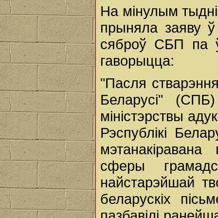
На мінулым тыдні
прыняла заяву ў 
сяброў СБП па ў
гаворыцца:
"Пасля стварэння
Беларусі" (СПБ)
міністэрствы аду
Рэспублікі Бела
мэтанакіравана
сферы грамадс
найстарэйшай тв
беларускіх пісь
пазбавілі ранейш