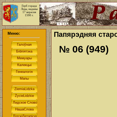
Герб горада
Ліды, наданы
17 верасня
1590 г.
Папярэдняя старо
Меню:
№ 06 (949)