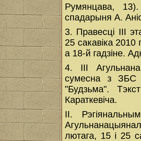
Румянцава, 13)
спадарыня А. Аніс
3. Правесці ІІІ э
25 сакавіка 2010 
а 18-й гадзіне. А
4. ІІІ Агульнан
сумесна з ЗБС 
"Будзьма". Тэкс
Караткевіча.
ІІ. Рэгіянальн
Агульнанацыяна
лютага, 15 і 25 