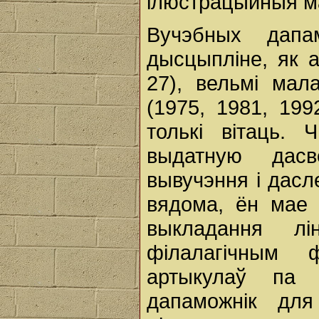
ілюстрацыйныя ма
Вучэбных дапам
дысцыпліне, як 
27), вельмі мал
(1975, 1981, 199
толькі вітаць.
выдатную дас
вывучэння і дасл
вядома, ён мае 
выкладання лі
філалагічным ф
артыкулаў па 
дапаможнік для 