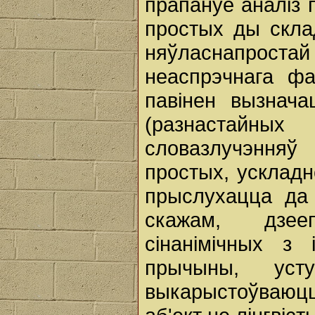
прапануе аналіз 
простых ды скла
няўласнапростай 
неаспрэчнага фа
павінен вызнача
(разнастайны
словазлучэння
простых, ускладн
прыслухацца да 
скажам, дзее
сінанімічных з
прычыны, уст
выкарыстоўваюцц