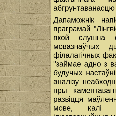
абгрунтаванасцю
Дапаможнік нап
праграмай "Лінгві
якой слушна 
мовазнаўчых д
філалагічных фак
"займае адно з в
будучых настаўні
аналізу неабходн
пры каментаванн
развіцця маўлен
мове, калі 