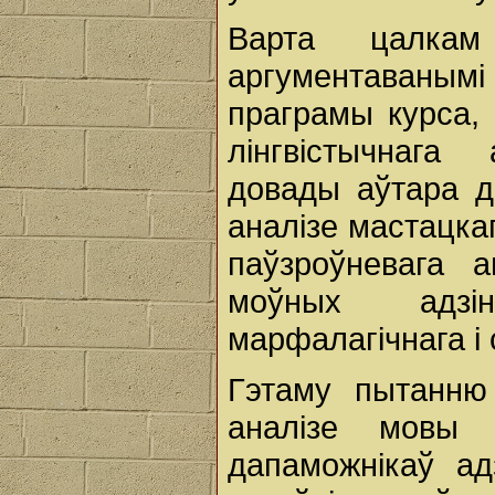
Варта цалкам
аргументаваны
праграмы курса, 
лінгвістычнага
довады аўтара д
аналізе мастацка
паўзроўневага а
моўных адзін
марфалагічнага і 
Гэтаму пытанню
аналізе мовы
дапаможнікаў а