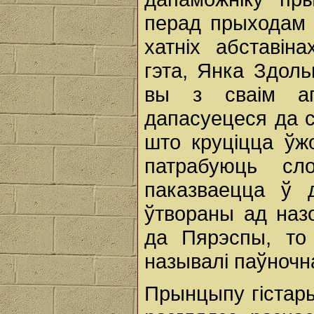
перад прыходам 
хатніх абставін
гэта, Янка Здольн
вы з сваім ап
дапасуецеся да с
што круціцца ўж
патрабуюць сл
паказваецца ў д
ўтвораны ад назо
да Пярэспы, то 
называлі паўночн
Прынцыпу гістар