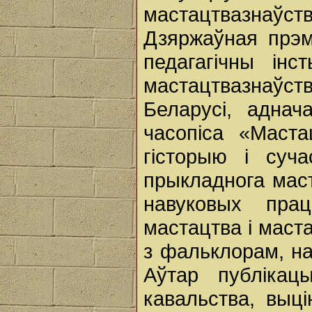
мастацтвазнаў
Дзяржаўная прэм
педагагічны інс
мастацтвазнаўст
Беларусі, аднач
часопіса «Маста
гісторыю і суч
прыкладнога маст
навуковых прац
мастацтва і маст
з фальклорам, нар
Аўтар публікац
кавальства, выцін