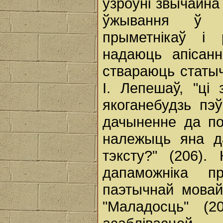
узроўні звычайна
ўжывання ў тэ
прыметнікаў і
надаюць апісанн
ствараюць статы
І. Лепешаў, "ці 
якоганебудзь пэ
дачыненне да поў
належыць яна д
тэксту?" (206)
дапаможніка п
паэтычнай мовай
"Маладосць" (