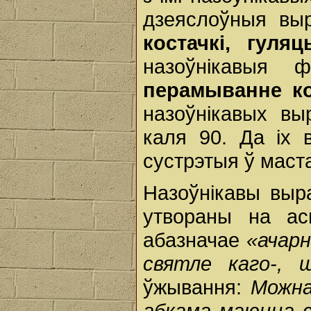
дзеяслоўныя в
костачкі, гул
назоўнікавыя 
перамыванне ко
назоўнікавых вы
каля 90. Да іх 
сустрэтыя ў маста
Назоўнікавы вы
утвораны на ас
абазначае
«ачар
святле каго-, 
ўжывання:
Можна
абкама маюцца ся