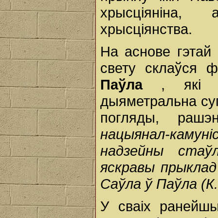
хрысціяніна, 
хрысціянства.
На аснове гэтай 
свету склаўся 
Паўла
, які 
дыяметральна су
погляды, рашэ
нацыянал-кам
надзейны стаў
яскравы прыклад
Саўла ў Паўла (К.
У сваіх ранейш