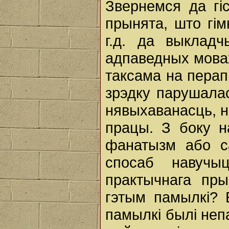
Звернемся да гі
прынята, што гімн
г.д. да выклад
адпаведных мовах
таксама на перапы
зрэдку парушалас
нявыхаванасць, не
працы. З боку н
фанатызм або с
спосаб навучы
практычнага пры
гэтым памылкі? 
памылкі былі неп