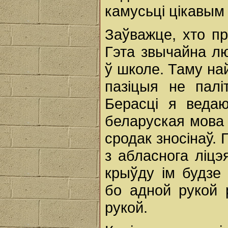
камусьці цікавым
Заўважце, хто п
Гэта звычайна л
ў школе. Таму на
пазіцыя не палі
Берасці я ведаю
беларуская мова 
сродак зносінаў.
з абласнога ліцэ
крыўду ім будзе
бо адной рукой 
рукой.