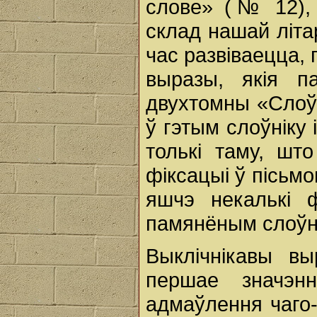
слове» (№ 12), 
склад нашай літа
час развіваецца,
выразы, якія п
двухтомны «Слоўн
ў гэтым слоўніку
толькі таму, шт
фіксацыі ў пісьм
яшчэ некалькі ф
памянёным слоўні
Выклічнікавы в
першае значэн
адмаўлення чаго-