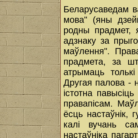
Беларусаведам в
мова" (яны дзей
родны прадмет, 
адзнаку за прыго
маўлення". Права
прадмета, за ш
атрымаць толькі
Другая палова - 
істотна павысіць
правапісам. Маўл
ёсць настаўнік, г
калі вучань с
настаўніка пагар