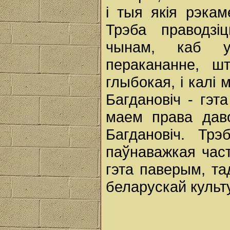
і тыя якія рэкам
Трэба праводзі
чынам, каб у
перакананне, ш
глыбокая, і калі
Багдановіч - гэт
маем права даво
Багдановіч. Тр
паўнаважкая част
гэта паверым, та
беларускай культ