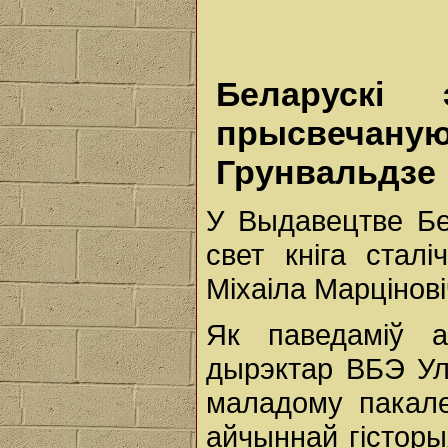
Беларускі 
прысвечану
Грунвальдзе
У Выдавецтве Бе
свет кніга стал
Міхаіла Марцінові
Як паведаміў а
дырэктар ВБЭ Ул
маладому пакале
айчыннай гісторы