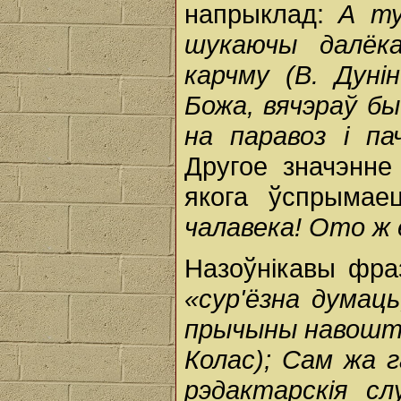
напрыклад:
А ту
шукаючы далёка
карчму (В. Дунін
Божа, вячэраў бы
на паравоз і па
Другое значэнне 
якога ўспрымае
чалавека! Ото ж 
Назоўнікавы фра
«сур'ёзна думаць
прычыны навошта 
Колас); Сам жа 
рэдактарскія сл