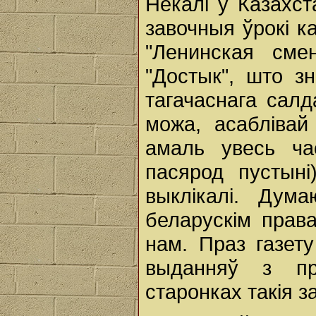
Некалі ў Казахст
завочныя ўрокі к
"Ленинская сме
"Достык", што з
тагачаснага салд
можа, асаблівай
амаль увесь ча
пасярод пустыні
выклікалі. Дума
беларускім правап
нам. Праз газет
выданняў з пр
старонках такія з