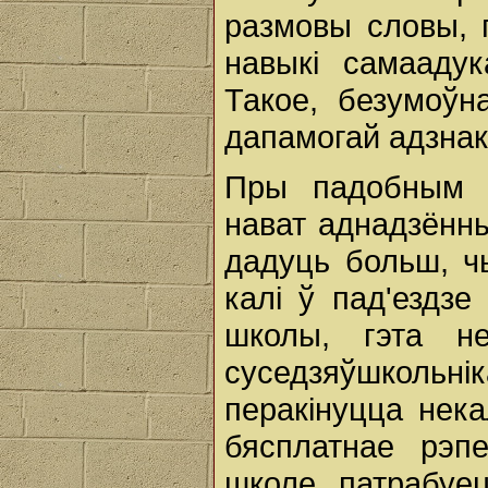
размовы словы, г
навыкі самаадук
Такое, безумоўн
дапамогай адзнак
Пры падобным 
нават аднадзённ
дадуць больш, ч
калі ў пад'ездзе
школы, гэта н
суседзяўшкольн
перакінуцца некал
бясплатнае рэпе
школе патрабуе