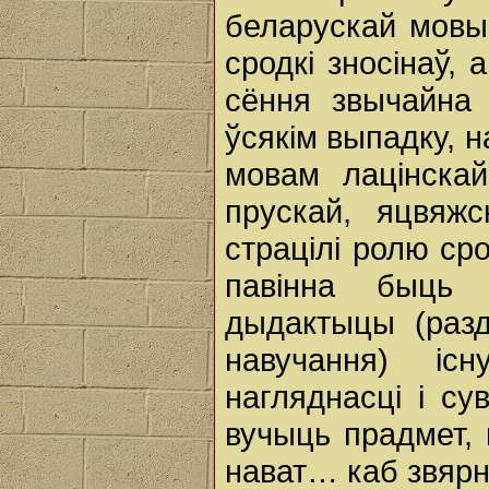
беларускай мовы
сродкі зносінаў,
сёння звычайна
ўсякім выпадку, 
мовам лацінскай
прускай, яцвяжс
страцілі ролю ср
павінна быць
дыдактыцы (разд
навучання) іс
нагляднасці і су
вучыць прадмет, 
нават… каб звярн