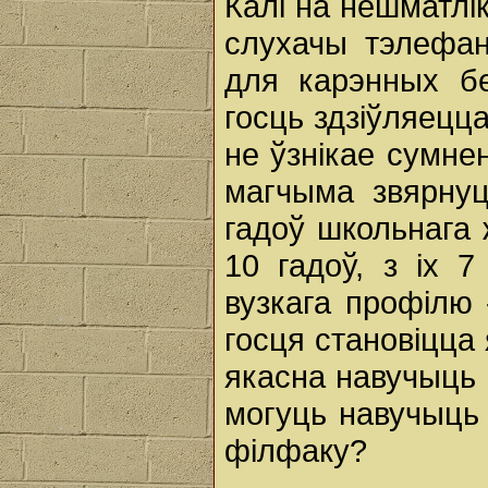
Калі на нешматл
слухачы тэлефа
для карэнных б
госць здзіўляецца
не ўзнікае сумне
магчыма звярнуц
гадоў школьнага
10 гадоў, з іх 
вузкага профілю 
госця становіцца
якасна навучыць 
могуць навучыць 
філфаку?