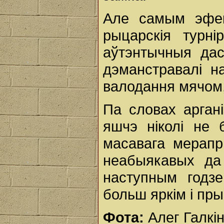
Але самым эфек
рыцарскія турні
аўтэнтычныя дас
дэманстравалі н
валодання мячом, 
Па словах арган
яшчэ ніколі не 
масавага мерапр
неабыякавых да
наступным годз
больш яркім і пр
Фота:
Алег Галкі