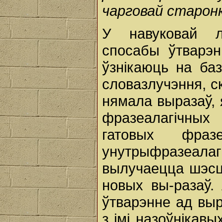
чарговай старонк
У навуковай л
спосабы ўтварэн
ўзнікаюць на ба
словазлучэння, с
нямала выразаў, 
фразеалагічных
гатовых фраз
унутрыфразеал
вылучаецца шэсц
новых вы-разаў. 
ўтварэнне ад вы
з імі назоўнікав