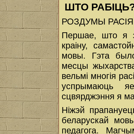
ШТО РАБІЦЬ
РОЗДУМЫ РАСІЯ
Першае, што я з
краіну, самасто
мовы. Гэта был
месцы жыхарства
вельмі многія рас
успрымаюць я
сцвярджэння я м
Ніжэй прапануе
беларускай мовы
педагога. Магч