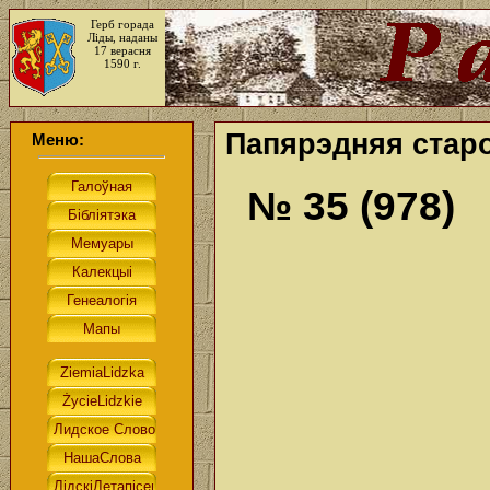
Герб горада
Ліды, наданы
17 верасня
1590 г.
Папярэдняя старо
Меню:
№ 35 (978)