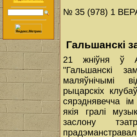
№ 35 (978) 1 ВЕР
Гальшанскі за
21 жніўня ў 
"Гальшанскі з
маляўнічымі ві
рыцарскіх клубаў
сярэднявечча ім
якія гралі муз
заслону тэат
прадэманстравал