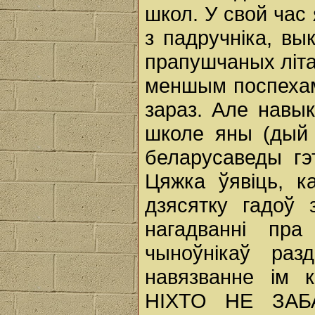
школ. У свой час
з падручніка, вы
прапушчаных літа
меншым поспехам 
зараз. Але навы
школе яны (дый 
беларусаведы гэ
Цяжка ўявіць, 
дзясятку гадоў
нагадванні пр
чыноўнікаў раз
навязванне ім к
НІХТО НЕ ЗАБА