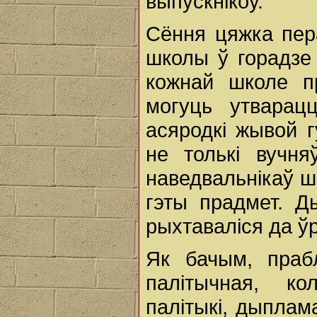
выпускнікоў.
Сёння цяжка пер
школы ў горадзе
кожнай школе п
могуць утварац
асяродкі жывой 
не толькі вучняў
наведвальнікаў ш
гэты прадмет. Ды
рыхтаваліся да ўр
Як бачым, праб
палітычная, ко
палітыкі, дыплама