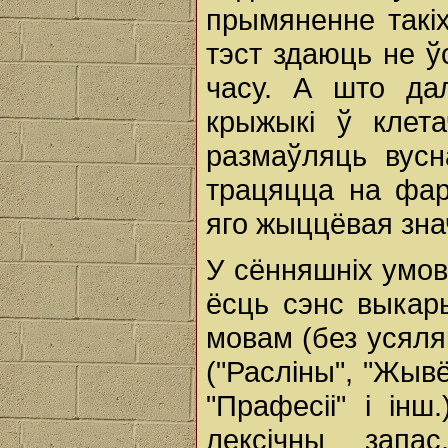
прымяненне такіх
тэст здаюць не ў
часу. А што да
крыжыкі ў клет
размаўляць вусн
трацяцца на фар
яго жыццёвая зна
У сённяшніх умо
ёсць сэнс выкар
мовам (без усяля
("Расліны", "Жыв
"Прафесіі" і ін
лексічны запас