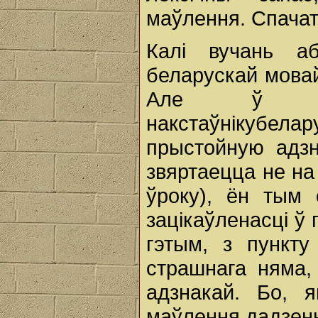
маўлення. Спачатк
Калі вучань а
беларускай мовай
Але ў яго
накстаўнікубела
прыстойную адзна
звяртаецца не на 
ўроку), ён тым
зацікаўленасці ў
гэтым, з пункту 
страшнага няма,
адзнакай. Бо, 
маўлення дадзены