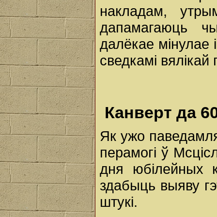
накладам, утрым
дапамагаюць ч
далёкае мінулае і
сведкамі вялікай 
Канверт да 6
Як ужо паведамля
перамогі ў Мсці
дня юбілейных к
здабыць выяву гэ
штукі.