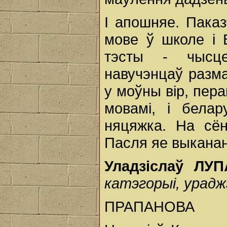
І апошняе. Пака
мове ў школе і 
тэсты - чысц
навучэнцаў разма
у моўны вір, пера
мовамі, і белар
няцяжка. На сён
Пасля яе выкана
Уладзіслаў Л
катэгорыі, ураджэ
ПРАПАНОВА