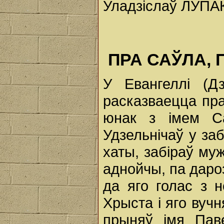
Уладзіслаў ЛУПА
ПРА САЎЛА, 
У Евангеллі (Дз
расказваецца пра
юнак з імем Са
Удзельнічаў у заб
хаты, забіраў муж
аднойчы, па даро
да яго голас з н
Хрыста і яго вуч
прыняў імя Пав