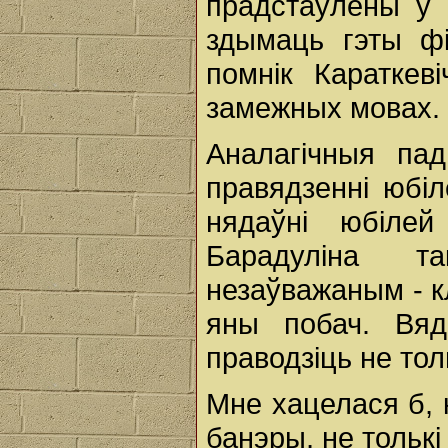
прадстаўлены ў м
здымаць гэты фі
помнік Караткев
замежных мовах.
Аналагічныя па
правядзенні юбіл
нядаўні юбіле
Барадуліна т
незаўважаным - кл
яны побач. Вя
праводзіць не тол
Мне хацелася б, к
банэры, не толькі