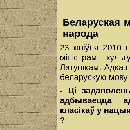
Беларуская м
народа
23 жніўня 2010 г
міністрам куль
Латушкам. Адказ 
беларускую мову
-
Ці
задаволе
адбываецца
а
класікаў
у
нацы
?