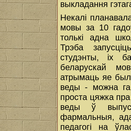
выкладання гэтаг
Некалі планавал
мовы за 10 гадо
толькі адна шко
Трэба запусціц
студэнты, іх б
беларускай мо
атрымаць яе был
веды - можна га
проста цяжка пра 
веды ў выпус
фармальныя, ад
педагогі на ўл