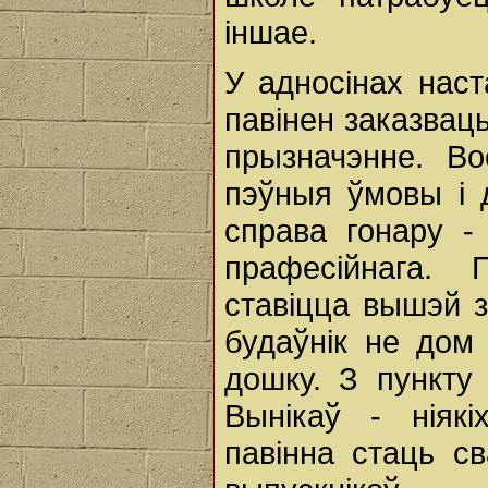
іншае.
У адносінах наст
павінен заказваць
прызначэнне. Во
пэўныя ўмовы і д
справа гонару -
прафесійнага.
ставіцца вышэй за
будаўнік не дом 
дошку. З пункту
Вынікаў - ніяк
павінна стаць с