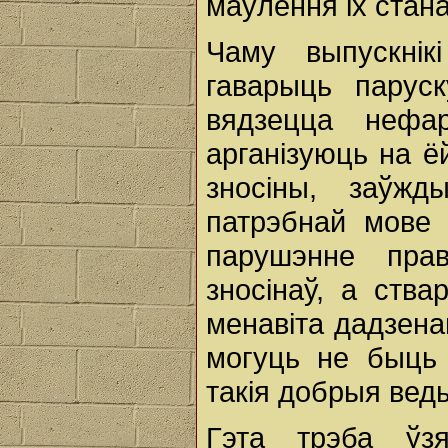
маўлення іх стан
Чаму выпускні
гаварыць парус
вядзецца нефар
арганізуюць на ё
зносіны, заўж
патрэбнай мове 
парушэнне пра
зносінаў, а ств
менавіта дадзенаг
могуць не быць 
такія добрыя вед
Гэта трэба ўз