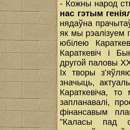
- Кожны народ ст
нас гэтым гені
нядаўна прачытаў
як мы рэалізуем 
юбілею Караткев
Караткевіч і Б
другой паловы XX 
Іх творы з'яўля
значыць, актуал
Караткевіча, то
запланавалі, про
фінансавым пла
"Каласы пад 