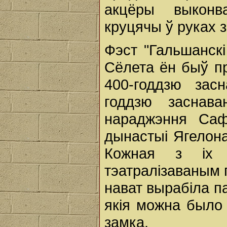
акцёры выконв
круцячы ў руках 
Фэст "Гальшанскі
Сёлета ён быў п
400-годдзю зас
годдзю заснав
нараджэння Саф
дынастыі Ягелона
Кожная з іх б
тэатралізаваным
нават вырабіла п
якія можна было
замка.