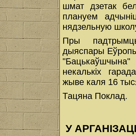
шмат дзетак бе
плануем адчыні
нядзельную школу
Пры падтрымц
дыяспары Еўропы 
"Бацькаўшчына
некалькіх гарад
жыве каля 16 тыс
Тацяна Поклад.
У АРГАНІЗА