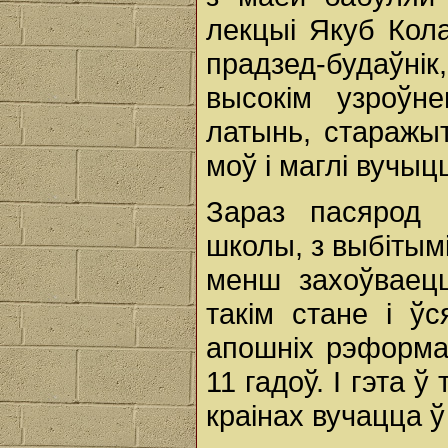
лекцыі Якуб Кола
прадзед-будаўні
высокім узроўне
латынь, старажы
моў і маглі вучыц
Зараз пасярод 
школы, з выбітымі
менш захоўваецц
такім стане і ў
апошніх рэформаў
11 гадоў. І гэта ў
краінах вучацца ў