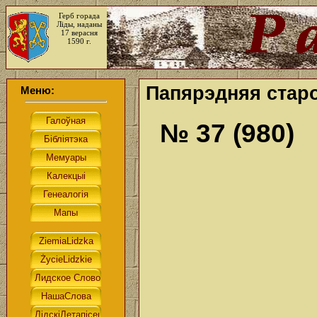
Герб горада
Ліды, наданы
17 верасня
1590 г.
Папярэдняя старо
Меню:
№ 37 (980)