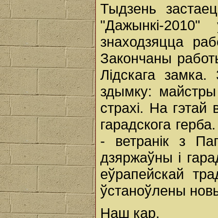
Тыдзень застае
"Дажынкі-2010
знаходзяцца раб
Закончаны работ
Лідскага замка.
здымку: майстры
страхі. На гэтай
гарадскога герба
- ветранік з Па
дзяржаўны і гара
еўрапейскай тра
ўстаноўлены новы
Наш кар.