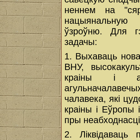
неннем на "сяр
нацыянальную 
ўзроўню. Для г
задачы:
1. Выхаваць нова
ВНУ, высокакуль
краіны і ад
агульначалавеч
чалавека, які цуд
краіны і Еўропы 
пры неабходнасці
2. Ліквідаваць 