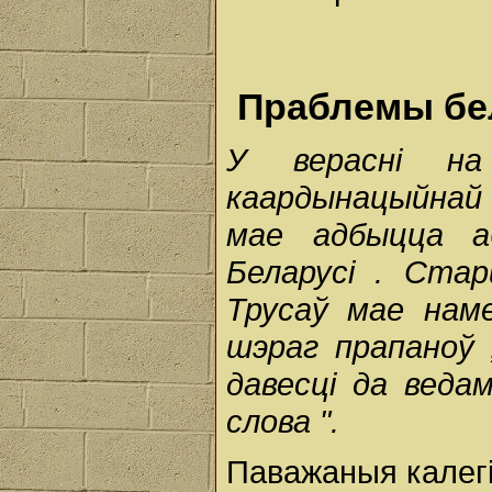
Праблемы бе
У
верасні
н
каардынацыйна
мае
адбыцца
Беларусі
.
Ста
Трусаў
мае
нам
шэраг
прапаноў
давесці
да
веда
слова
".
Паважаныя калегі