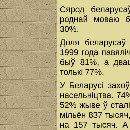
Сярод беларуса
роднай моваю б
30%.
Доля беларусаў 
1999 года павялі
быў 81%, а двац
толькі 77%.
У Беларусі захоў
насельніцтва. 74
52% жыве ў сталі
мільён 837 тысяч
на 157 тысяч. А