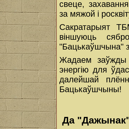
свеце, захавання
за мяжой і роскві
Сакратарыят ТБ
віншуюць сябр
"Бацькаўшчына" з
Жадаем заўжды 
энергію для ўдас
далейшай плённ
Бацькаўшчыны!
Да "Дажынак"