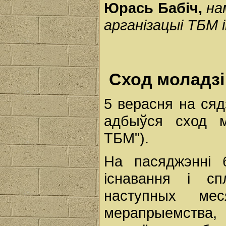
Юрась Бабіч,
на
арганізацыі ТБМ 
Сход моладз
5 верасня на сяд
адбыўся сход м
ТБМ").
На пасяджэнні 
існавання і сп
наступных мес
мерапрыемства,