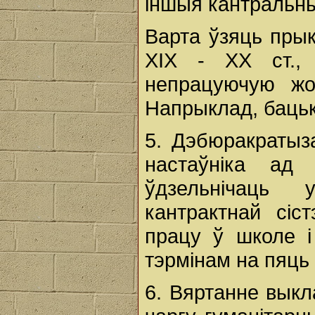
іншыя кантральны
Варта ўзяць прык
XIX - XX ст., 
непрацуючую жо
Напрыклад, бацьк
5. Дэбюракратыз
настаўніка ад
ўдзельнічаць
кантрактнай сіс
працу ў школе і
тэрмінам на пяць 
6. Вяртанне вык