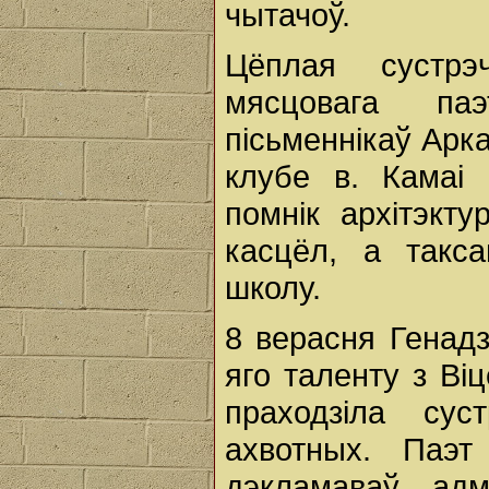
чытачоў.
Цёплая сустрэ
мясцовага па
пісьменнікаў Арк
клубе в. Камаі 
помнік архітэкту
касцёл, а такс
школу.
8 верасня Генадзя
яго таленту з Віц
праходзіла сус
ахвотных. Паэ
дэкламаваў ад