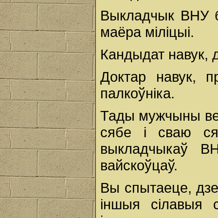
Выкладчык ВНУ бе
маёра міліцыі.
Кандыдат навук, д
Доктар навук, 
палкоўніка.
Тады мужчыны вер
сябе і сваю сям
выкладчыкаў В
вайскоўцаў.
Вы спытаеце, дзе
іншыя сілавыя с