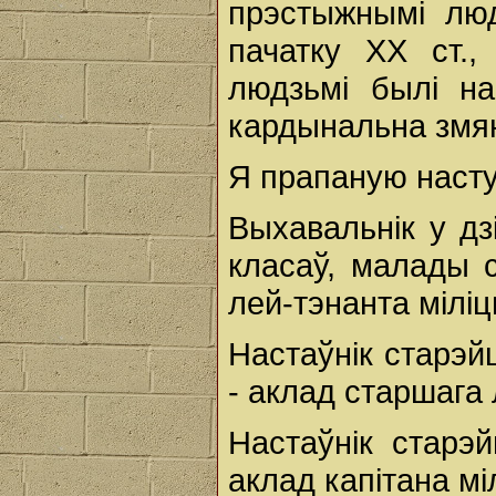
прэстыжнымі люд
пачатку ХХ ст.
людзьмі былі на
кардынальна змян
Я прапаную насту
Выхавальнік у дз
класаў, малады 
лей-тэнанта міліц
Настаўнік старэй
- аклад старшага
Настаўнік старэ
аклад капітана міл