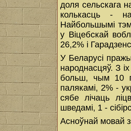
доля сельскага н
колькасць - 
Найбольшымі тэм
у Віцебскай вобл
26,2% і Гарадзенс
У Беларусі праж
народнасцяў. З і
больш, чым 10 г
палякамі, 2% - ук
сябе лічаць ліцв
шведамі, 1 - сібі
Асноўнай мовай з