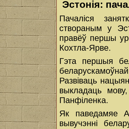
Эстонія: пача
Пачаліся заня
створаным у Эст
правёў першы уро
Кохтла-Ярве.
Гэта першыя бел
беларускамоўнай
Развіваць нацыя
выкладаць мову,
Панфіленка.
Як паведамяе А
вывучэнні бела