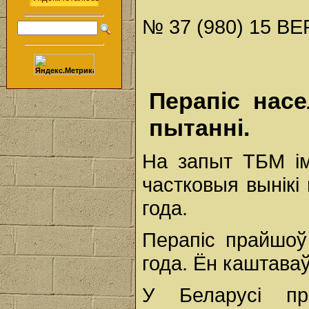
№ 37 (980) 15 ВЕ
Перапіс насе
пытанні.
На запыт ТБМ ім
частковыя вынікі
года.
Перапіс прайшоў
года. Ён каштаваў
У Беларусі пр