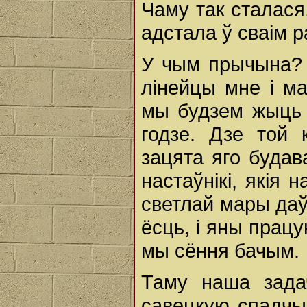
Чаму так сталася
адстала ў сваім р
У чым прычына? 
лінейцы мне і ма
мы будзем жыць п
годзе. Дзе той 
зацята яго будав
настаўнікі, якія 
светлай мары даўн
ёсць, і яны прац
мы сёння бачым.
Таму наша зада
савецкую спадчын