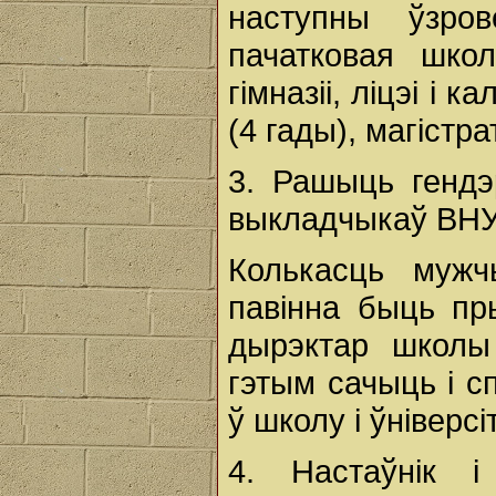
наступны ўзро
пачатковая шко
гімназіі, ліцэі і
(4 гады), магістра
3. Рашыць гендэ
выкладчыкаў ВНУ
Колькасць мужч
павінна быць пр
дырэктар школы 
гэтым сачыць і с
ў школу і ўніверсіт
4. Настаўнік 