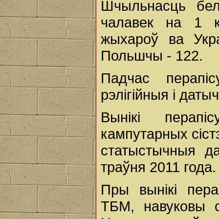
Шчыльнасць бел
чалавек на 1 к
жыхароў ва Укра
Польшчы - 122.
Падчас перапіс
рэлігійныя і дат
Вынікі перап
кампутарных сіст
статыстычныя д
траўня 2011 года.
Пры вынікі пера
ТБМ, навуковы с