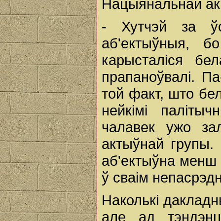
Нацыянальнай ака
- Хутчэй за ўс
аб'ектыўныя, б
карысталіся бе
прапаноўвалі. П
той факт, што бе
нейкімі палітыч
чалавек ужо за
актыўнай групы. 
аб'ектыўна менш 
ў сваім непасрэдн
Наколькі дакладн
але ад тэндэн