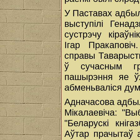
У Паставах адбыл
выступілі Генад
сустрэчу кіраўн
Ігар Пракапові
справы Таварыст
ў сучасным гр
пашырэння яе ў
абменьваліся дум
Адначасова адбыл
Мікалаевіча: "В
"Беларускі кніга
Аўтар прачытаў 