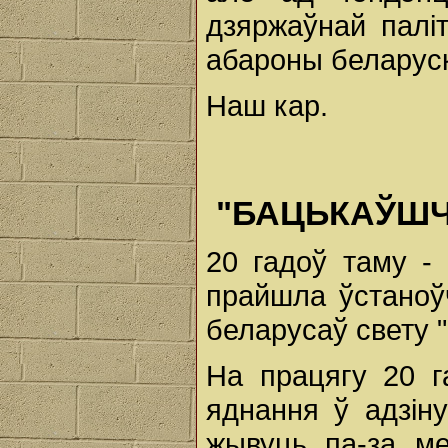
дзяржаўнай палі
абароны беларуск
Наш кар.
"БАЦЬКАЎШЧ
20 гадоў таму - 
прайшла ўстаноў
беларусаў свету 
На працягу 20 г
яднання ў адзін
жывуць па-за ме