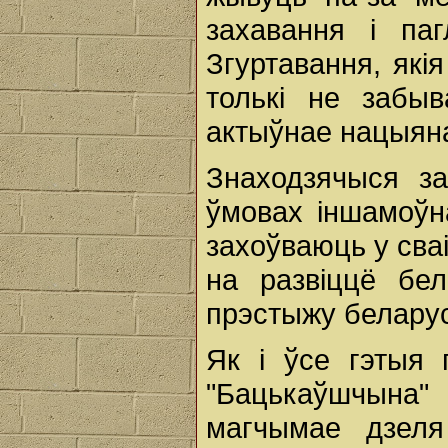
захавання і па
Згуртавання, які
толькі не забы
актыўнае нацыян
Знаходзячыся за
ўмовах іншамоўна
захоўваюць у сва
на развіццё бе
прэстыжу беларус
Як і ўсе гэтыя 
"Бацькаўшчына"
магчымае дзеля