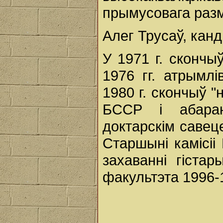
прымусовага раз
Алег Трусаў, канд
У 1971 г. скончы
1976 гг. атрымл
1980 г. скончыў 
БССР і абара
доктарскім савец
Старшыні камісіі
захаванні гіста
факультэта 1996-1