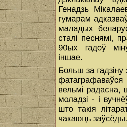
Генадзь Мікалае
гумарам адказваў
маладых беларус
сталі песнямі, 
90ых гадоў мін
іншае.
Больш за гадзіну
фатаграфаваўся 
вельмі радасна, 
моладзі - і вучнё
што такія літара
чакаюць заўсёды