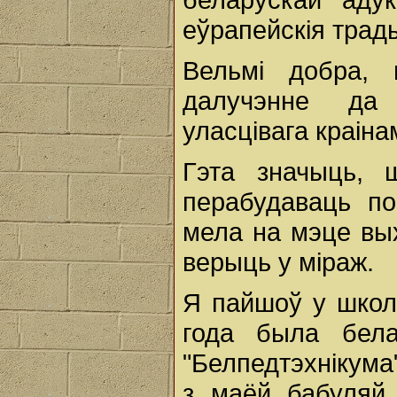
еўрапейскія трады
Вельмі добра,
далучэнне да 
уласцівага краін
Гэта значыць,
перабудаваць по
мела на мэце вых
верыць у міраж.
Я пайшоў у школу
года была бела
"Белпедтэхнікума"
з маёй бабуляй