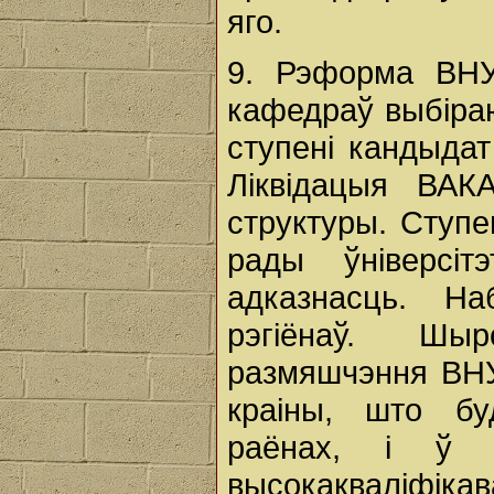
яго.
9. Рэформа ВНУ.
кафедраў выбіра
ступені кандыдат 
Ліквідацыя ВАК
структуры. Ступе
рады ўніверсі
адказнасць. Н
рэгіёнаў. Шы
размяшчэння ВНУ 
краіны, што бу
раёнах, і ў 
высокакваліфі