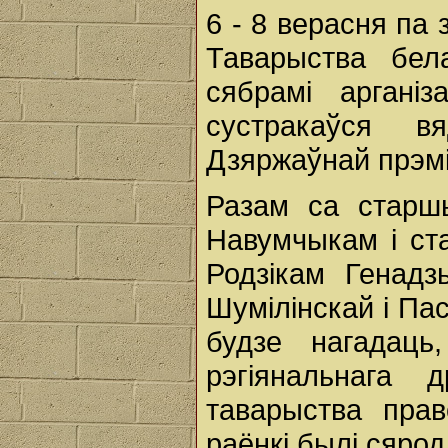
6 - 8 верасня па
Таварыства бе
сябрамі арганіз
сустракаўся в
Дзяржаўнай прэміі
Разам са старш
Навумчыкам і ста
Родзікам Генадз
Шумілінскай і Пас
будзе нагадаць
рэгіянальнага 
таварыства прав
раёнкі былі сяро