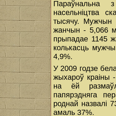
Параўнальна з
насельніцтва с
тысячу. Мужчын 
жанчын - 5,066 
прыпадае 1145 ж
колькасць мужчы
4,9%.
У 2009 годзе бел
жыхароў краіны -
на ёй размаўл
папярэдняга пе
роднай назвалі 7
амаль 37%.