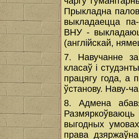
чаргу гуманітарн
Прыкладна палов
выкладаецца па-
ВНУ - выкладаюц
(англійскай, няме
7. Навучанне з
класаў і студэнт
працягу года, а
ўстанову. Наву-ч
8. Адмена абавя
Размяркоўваюць 
выгодных умовах
права дзяржаўна