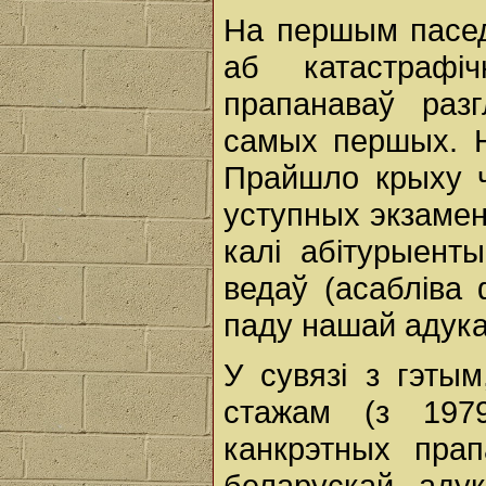
На першым пасед
аб катастраф
прапанаваў раз
самых першых. Н
Прайшло крыху ч
уступных экзамен
калі абітурыенты
ведаў (асабліва 
паду нашай адукац
У сувязі з гэты
стажам (з 1979
канкрэтных прап
беларускай адук