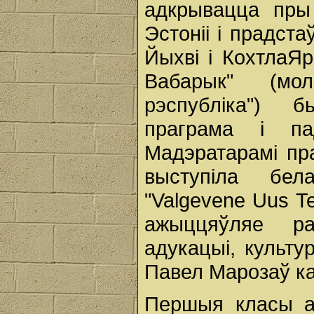
адкрывацца пры
Эстоніі і прадст
Йыхві і КохтлаЯр
Вабарык" (мол
рэспубліка") 
праграма і па
Мадэратарамі пра
выступіла бел
"Valgevene Uus T
ажыццяўляе р
адукацыі, культур
Павел Марозаў к
Першыя класы а