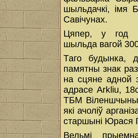
шыльдачкі, імя Б
Савічунах.
Цяпер, у год 1
шыльда вагой 300
Таго будынка, 
памятны знак ра
на сцяне адной з
адрасе Arkliu, 18
ТБМ Віленшчыны
які ачоліў арган
старшыні Юрася Г
Вельмі прыемн