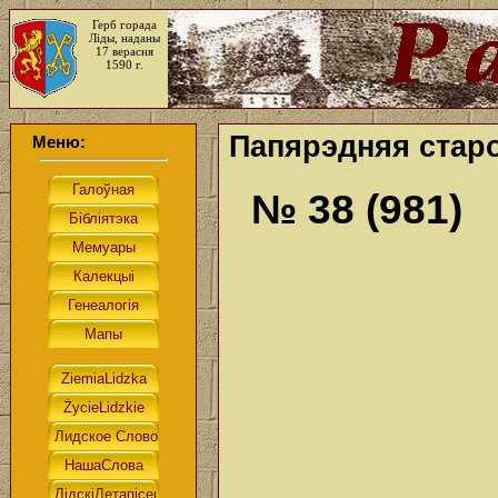
Герб горада
Ліды, наданы
17 верасня
1590 г.
Папярэдняя старо
Меню:
№ 38 (981)