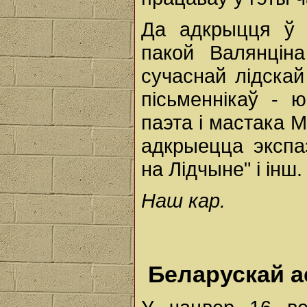
Да адкрыцця ў 
пакой Валянціна
сучаснай лідскай
пісьменнікаў - 
паэта і мастака 
адкрыецца экспа
на Лідчыне" і інш.
Наш кар.
Беларускай а