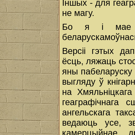
Іншых - для геагра
не магу.
Бо я і мае 
беларускамоўнасц
Версіі гэтых да
ёсць, ляжаць стос
яны пабеларуску 
выгляду ў кнігар
на Хмяльніцкага
геаграфічнага 
ангельскага такс
ведаюць усе, з
камерцыйнае, д