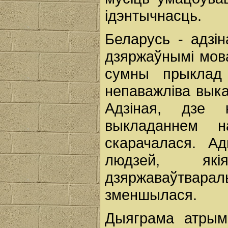
ідэнтычнасць.
Беларусь - адзін
дзяржаўнымі мова
сумны прыклад І
непаважліва выка
Адзіная, дзе 
выкладаннем 
скарачалася. Ад
людзей, як
дзяржаваўтвар
зменшылася.
Дыяграма атрым