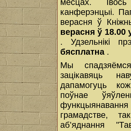
месцах. Івос
канферэнцыі. Па
верасня ў Кніж
верасня ў 18.00
. Удзельнікі пр
бясплатна
.
Мы спадзяёмс
зацікавяць на
дапамогуць кож
поўнае ўяўл
функцыянаван
грамадстве, т
аб'яднання "Т