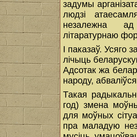
задумы арганізата
людзі атаесам
незалежна а
літаратурнаю фо
І паказаў. Усяго 
лічыць беларуску
Адсотак жа белар
народу, абваліўся
Такая радыкальн
год) змена моўн
для моўных сітуа
пра маладую нез
мусіць умацоўва