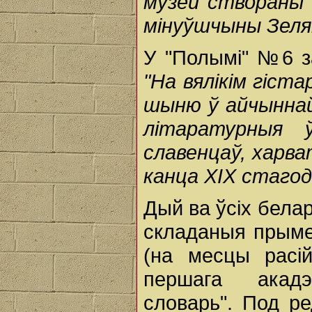
музей створаны 
мінуўшчыны Зелянк
У "Полымі" №6 за
"На вялікім гіс
шыню ў айчыннай
літаратурныя ў
славенцаў, харва
канца ХІХ стагод
Дый ва ўсіх бела
складаныя прыме
(на месцы расі
першага акадэ
словарь". Под р