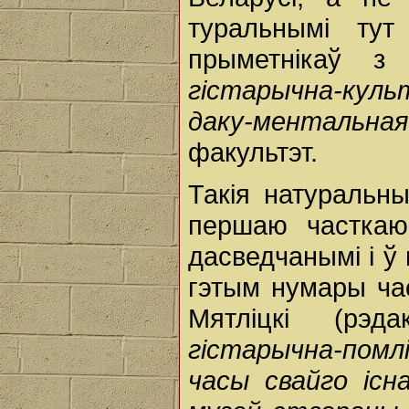
туральнымі ту
прыметнікаў 
гістарычна-ку
даку-ментальн
факультэт.
Такія натуральн
першаю частк
дасведчанымі і ў
гэтым нумары ча
Мятліцкі (рэд
гістарычна-помлі
часы свайго існ