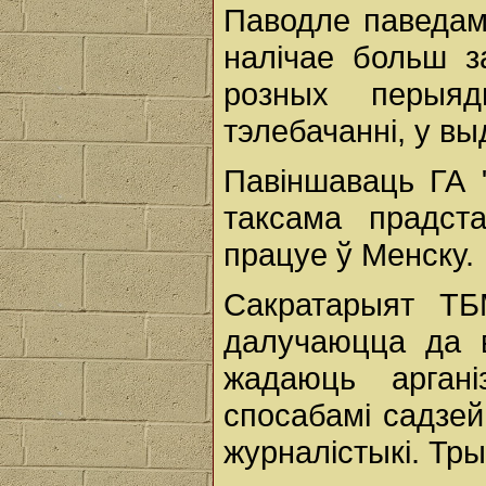
Паводле паведам
налічае больш з
розных перыя
тэлебачанні, у вы
Павіншаваць ГА 
таксама прадста
працуе ў Менску.
Сакратарыят ТБ
далучаюцца да 
жадаюць аргані
спосабамі садзей
журналістыкі. Тр