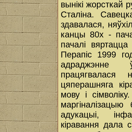
вынікі жорсткай р
Сталіна. Савецк
здавалася, няўхі
канцы 80х - пач
пачалі вяртацца
Перапіс 1999 го
адраджэнне 
працягвалася 
цяперашняга кір
мову і сімволік
маргіналізацыю
адукацыі, інф
кіравання дала 