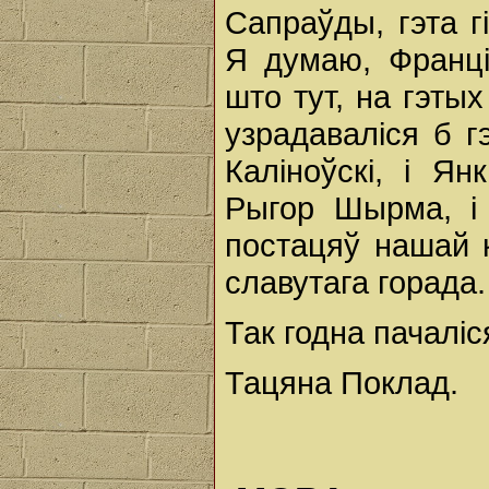
Сапраўды, гэта г
Я думаю, Франці
што тут, на гэты
узрадаваліся б г
Каліноўскі, і Ян
Рыгор Шырма, і
постацяў нашай ку
славутага горада.
Так годна пачаліс
Тацяна Поклад.