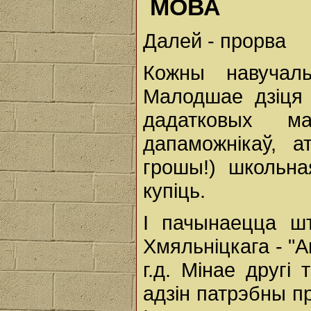
МОВА
Далей - прорва
Кожны навучал
Малодшае дзіця 
дадатковых ма
дапаможнікаў, а
грошы!) школьна
купіць.
І пачынаецца шт
Хмяльніцкага - "А
г.д. Мінае другі
адзін патрэбны п