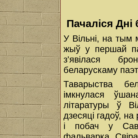
Пачаліся Дні
У Вільні, на тым
жыў у першай па
з'явілася бр
беларускаму паэту
Таварыства бе
імкнулася ўшан
літаратуры ў В
дзесяці гадоў, на
і побач у Сав
фальварка Свір