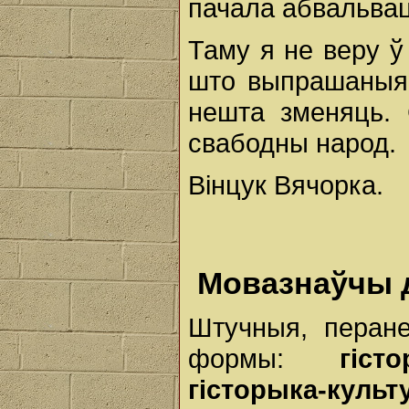
пачала абвальва
Таму я не веру ў
што выпрашаныя 
нешта зменяць. 
свабодны народ.
Вінцук Вячорка.
Мовазнаўчы 
Штучныя, перан
формы:
гіс
гісторыка-ку