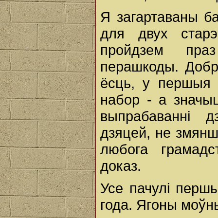
Я загартаваны ба
для двух старэ
пройдзем праз
перашкоды. Добр
ёсць, у першыя
набор - а значы
выпрабаванні д
дзяцей, не змян
любога грамадс
доказ.
Усе пачулі першы
года. Ягоны моўн