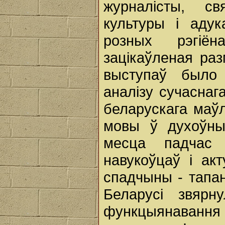
журналісты, свя
культуры і аду
розных рэгіён
зацікаўленая ра
выступаў было 
аналізу сучаснаг
беларускага маў
мовы ў духоўны
месца падчас 
навукоўцаў і ак
спадчыны - тапан
Беларусі звярн
функцыянавання