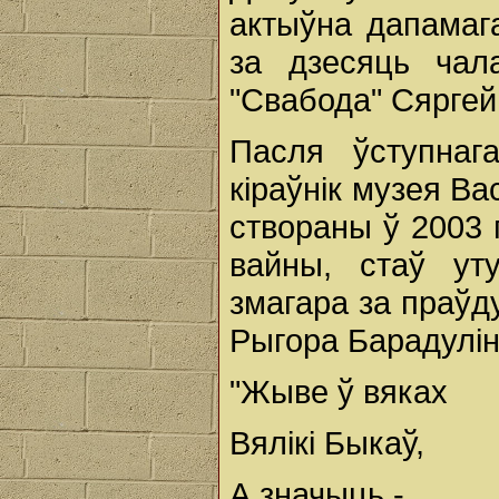
актыўна дапамаг
за дзесяць чал
"Свабода" Сяргей
Пасля ўступнаг
кіраўнік музея Ва
створаны ў 2003 
вайны, стаў уту
змагара за праўд
Рыгора Барадулін
"Жыве ў вяках
Вялікі Быкаў,
А значыць -