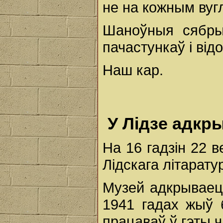
не на кожным вугл
Шаноўныя сябры,
пачастункаў і відо
Наш кар.
У Лідзе адкр
На 16 гадзін 22 
Лідскага літарату
Музей адкрываецц
1941 гадах жыў б
працаваў ў гэты ч