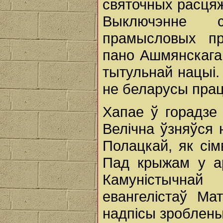
святочных расцяж
Выключэнне 
прамысловых пр
пано Ашмянскага
тытульнай нацыі.
не беларусы пра
Хапае ў горадзе 
Велічна ўзняўся
Полацкай, як сім
Пад крыжам у ар
Камуністычна
евангелістаў Ма
надпісы зроблены