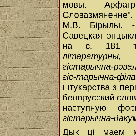
мовы. Арфагр
Словазмяненне".
М.В. Бірылы. -
Савецкая энцыкла
на с. 181 т
літаратурны,
гістарычна-рэва
гіс-тарычна-філ
штукарства з пе
белорусский слова
наступную фо
гістарычна-даку
Дык ці маем м