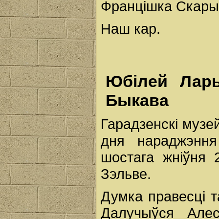
Францішка Скары
Наш кар.
Юбілей Лары
Быкава
Гарадзенскі музе
дня нараджэнн
шостага жніўня 
Зэльве.
Думка правесці т
Далучыўся Алесь