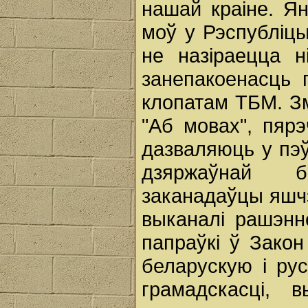
нашай краіне. Я
моў у Рэспубліц
не назіраецца н
занепакоенасць 
клопатам ТБМ. Зм
"Аб мовах", пярэ
дазваляюць у пэў
дзяржаўнай б
заканадаўцы яшч
выканалі рашэнн
папраўкі ў Закон
беларускую і ру
грамадскасці,