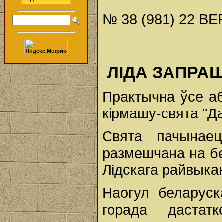
№ 38 (981) 22 ВЕ
ЛІДА ЗАПРА
Практычна ўсе аб
кірмашу-свята "Да
Свята пачынае
размешчана на б
Лідскага райвыкан
Наогул беларус
горада дастат