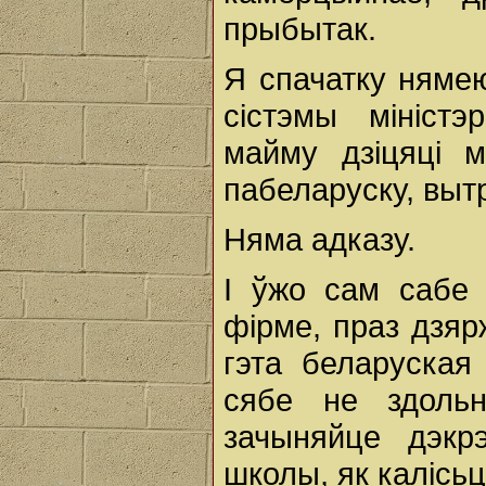
прыбытак.
Я спачатку нямею
сістэмы міністэ
майму дзіцяці 
пабеларуску, вы
Няма адказу.
І ўжо сам сабе 
фірме, праз дзяр
гэта беларуская
сябе не здоль
зачыняйце дэкрэ
школы, як калісьц