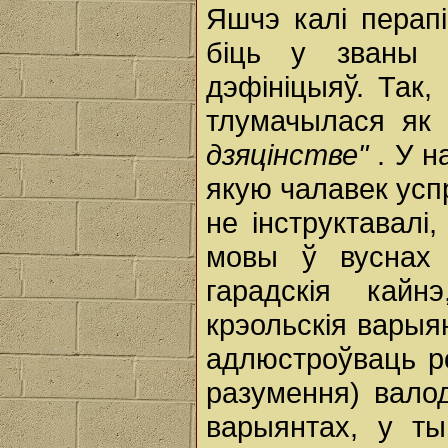
Яшчэ калі перапі
біць у званы
дэфініцыяў. Так,
тлумачылася я
дзяцінстве"
. У 
якую чалавек усп
не інструктавалі
мовы ў вуснах 
гарадскія кайн
крэольскія варыя
адлюстроўваць ро
разумення) вало
варыянтах, у ты