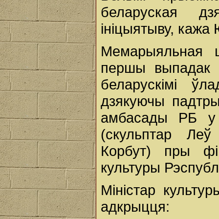
беларуская дз
ініцыятыву, кажа
Мемарыяльная ш
першы выпадак 
беларускімі ўл
дзякуючы падтры
амбасады РБ у 
(скульптар Леў 
Корбут) пры фі
культуры Рэспублі
Міністар культу
адкрыцця: