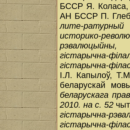
БССР Я. Коласа,
АН БССР П. Глебк
лите-ратурны
историко-ре
рэвалюцыйны,
гістарычна-філ
гістарычна-філа
І.Л. Капылоў, Т.
беларускай мов
беларускага прав
2010. на с. 52
чы
гістарычна-рэва
гістарычна-філ