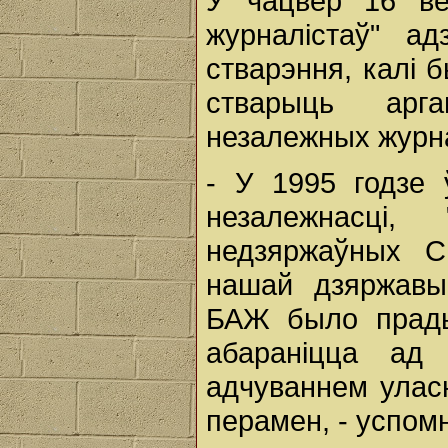
У чацвер 16 ве
журналістаў" а
стварэння, калі 
стварыць арг
незалежных журна
- У 1995 годзе 
незалежнасці,
недзяржаўных С
нашай дзяржавы
БАЖ было прадык
абараніцца ад
адчуваннем уласн
перамен, - успомн