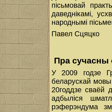
пісьмовай практ
даведнікамі, усх
народнымі пісьмен
Павел Сцяцко
Пра сучасны 
У 2009 годзе Г
беларускай мовы
20годдзе сваёй д
адбыліся шмат
рэферэндума зм