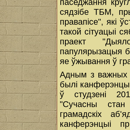
паседжання круг
сядзібе ТБМ, пр
правапісе", які ў
такой сітуацыі с
праект "Дыял
папулярызацыя б
яе ўжывання ў гр
Адным з важных 
былі канферэнцыі
ў студзені 20
"Сучасны стан
грамадскіх аб'
канферэнцыі пры