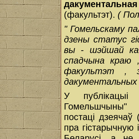
дакументальн
(факультэт).
(
По
"
Гомельскаму
па
дзены
статус
г
вы
-
шэйшай
к
спадчына
краю
факультэт
,
дакументальны
У публікацыі 
Гомельшчыны" 
постаці дзеячаў 
пра гістарычную 
Беларусі, а не 