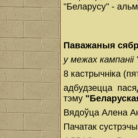
"Беларусу" - альм
Паважаныя
сяб
у
межах
кампаніі
8 кастрычніка (пя
адбудзецца пася
тэму
"Беларуска
Вядоўца Алена Ан
Пачатак сустрэчы