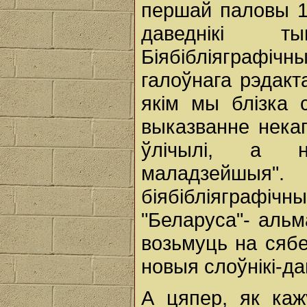
першай паловы 19
даведнікі ты
Біябібліяграфі
галоўнага рэдакт
якім мы блізка с
выказванне некаг
ўлічылі, а н
маладзейшы
біябібліяграф
"Беларуса"- аль
возьмуць на сябе
новыя слоўнікі-да
А цяпер, як кажу