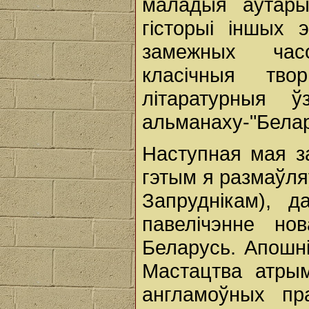
маладыя аўтары
гісторыі іншых 
замежных часо
класічныя тво
літаратурныя 
альманаху-"Белар
Наступная мая за
гэтым я размаўл
Запруднікам), д
павелічэнне но
Беларусь. Апошнім
Мастацтва атрым
англамоўных пр