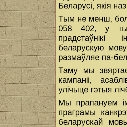
Беларусі, якія на
Тым не менш, бол
058 402, у тым
прадстаўнікі 
беларускую мову
размаўляе па-бел
Таму мы звяртае
кампаніі, асаб
улічыце гэтыя лі
Мы прапануем і
праграмы канкрэ
беларускай мов