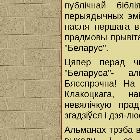
публічнай біблі
перыядычных эмі
пасля першага вы
прадмовы прывіт
"Беларус".
Цяпер перад чы
"Беларуса"- а
Бясспрэчна! На 
Клакоцкага, н
невялічкую пра
згадзіўся і дзя-лю
Альманах трэба в