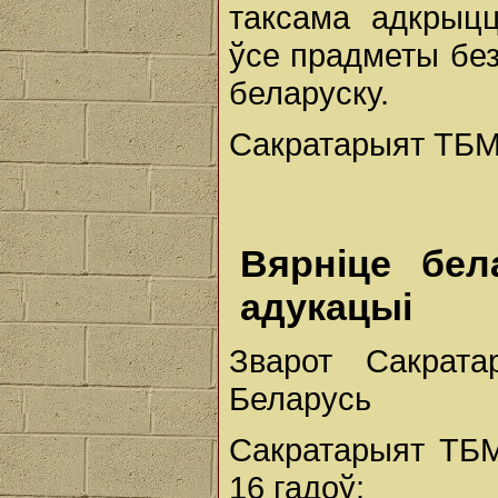
таксама адкрыцц
ўсе прадметы бе
беларуску.
Сакратарыят ТБМ 
Вярніце бел
адукацыі
Зварот Сакрат
Беларусь
Сакратарыят ТБМ
16 гадоў: