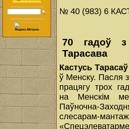
№ 40 (983) 6 КАС
70 гадоў з
Тарасава
Кастусь Тараса
ў Менску. Пасля 
працягу трох га
на Менскім ме
Паўночна-Заходн
слесарам-ма
«Спецэлеватар