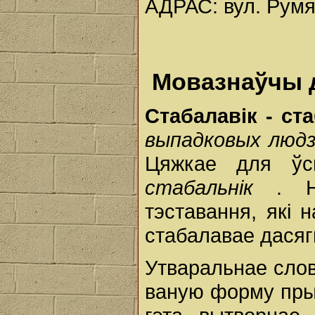
АДРАС: вул. Румя
Мовазнаўчы 
Стабалавік - ст
выпадковых людзе
Цяжкае для ўс
стабальнік
. Н
тэставання, які 
стабалавае дасяг
Утваральнае сло
ваную форму пр