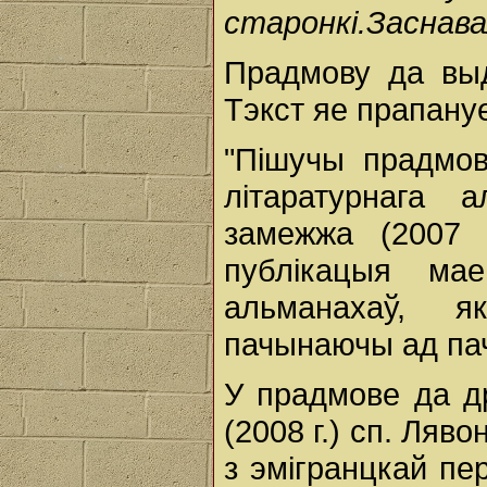
старонкі.Заснава
Прадмову да выд
Тэкст яе прапан
"Пішучы прадмов
літаратурнага а
замежжа (2007 
публікацыя ма
альманахаў, я
пачынаючы ад пач
У прадмове да д
(2008 г.) сп. Ляв
з эмігранцкай пе