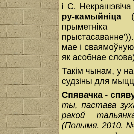
і С. Некрашэвіча
ру-камыйніца
прыметні
прыстасаванне'))
мае і сваямоўную
як асобнае слова)
Такім чынам, у н
судзіны для мыцц
Спявачка - спяв
ты, пастава зуха
ракой тальянк
(Полымя. 2010. №