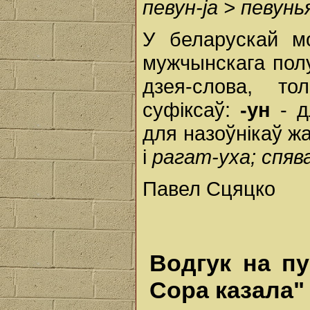
певун-jа > певун
У беларускай мо
мужчынскага пол
дзея-слова, т
суфіксаў:
-ун
- 
для назоўнікаў ж
і
рагат-уха; спяв
Павел Сцяцко
Водгук на пу
Сора казала"