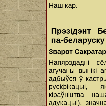
Наш кар.
Прэзідэнт Б
па-беларуску
Зварот
Сакрата
Напярэдадні сё
агучаны вынікі а
адбыўся ў кастры
русіфікацыі, 
кіраўніцтва наш
адукацыі), знач