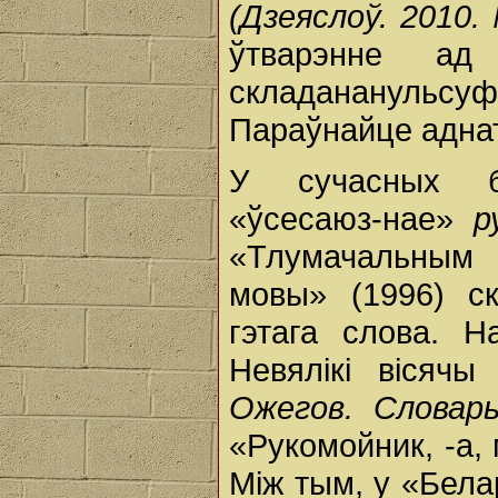
(Дзеяслоў. 2010.
ўтварэнне ад
складананульс
Параўнайце адн
У сучасных бе
«ўсесаюз-нае»
р
«Тлумачальным с
мовы» (1996) ск
гэтага слова. Н
Невялікі вісячы
Ожегов. Словарь
«Рукомойник, -а,
Між тым, у «Бела