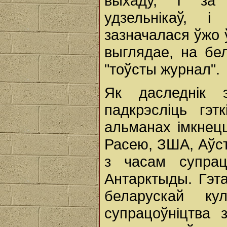
выхаду, і за 
удзельнікаў, 
зазначалася ўжо 
выглядае, на бе
"тоўсты журнал".
Як даследнік 
падкрэсліць гэт
альманах імкнец
Расею, ЗША, Аўстр
з часам супрац
Антарктыды. Гэта
беларускай к
супрацоўніцтва