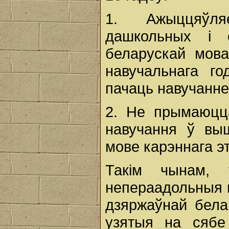
1. Ажыццяўля
дашкольных і 
беларускай мова
навучальнага го
пачаць навучанне
2. Не прымаюцц
навучання ў вы
мове карэннага эт
Такім чынам, 
непераадольныя 
дзяржаўнай бел
узятыя на сябе