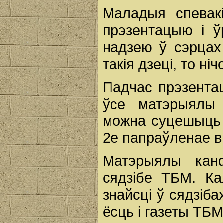
Маладыя спевак
прэзентацыю і ўр
надзею ў сэрцах
такія дзеці, то н
Падчас прэзентац
ўсе матэрыялы 
можна суцешыць 
2е папраўленае 
Матэрыялы кан
сядзібе ТБМ. К
знайсці ў сядзіб
ёсць і газеты ТБМ