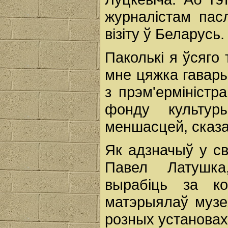
журналістам пас
візіту ў Беларусь.
Паколькі я ўсяго
мне цяжка гавары
з прэм'ерміністр
фонду культу
меншасцей, сказа
Як адзначыў у св
Павел Латушка
вырабіць за ко
матэрыялаў музея
розных установах