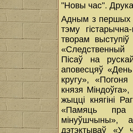
"Новы час". Друка
Адным з першых с
тэму гістарычна
творам выступіў
«Следственный 
Пісаў на руска
аповесцяў «День
кругу», «Погоня
князя Міндоўга»,
жыцці княгіні Ра
«Памяць пра 
мінуўшчыны», а
дэтэктываў «У 