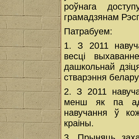
роўнага досту
грамадзянам Рэсп
Патрабуем:
1. З 2011 навуч
весці выхаван
дашкольнай дзіц
стварэння беларус
2. З 2011 навуч
менш як па ад
навучання ў ко
краіны.
3. Прыняць зах