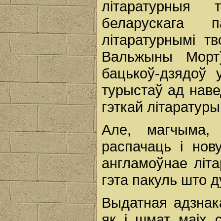
літаратурныя 
беларускага 
літаратурнымі тв
Вальжыны Морт
бацькоў-дзядоў 
турыстаў ад нав
гэткай літаратуры
Але, магчыма,
распачаць і нов
англамоўнае літа
гэта пакуль што 
Выдатная адзнака
як і шмат маіх 