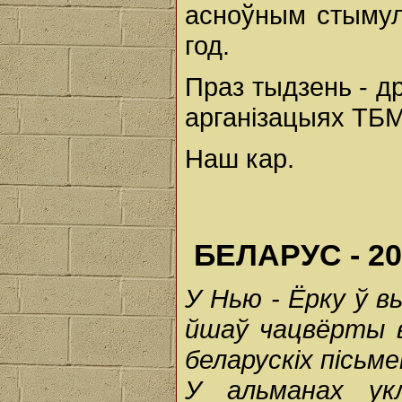
асноўным стымул
год.
Праз тыдзень - д
арганізацыях ТБМ 
Наш кар.
БЕЛАРУС - 20
У
Нью
-
Ёрку
ў
в
йшаў
чацвёрты
беларускіх
пісьме
У альманах ук