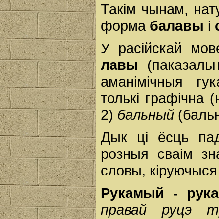
Такім чынам, на
форма
балавы
і
У расійскай мо
лавы
(паказаль
аманімічныя гу
толькі графічна (
2)
бальный
(баль
Дык ці ёсць па
розныя сваім з
словы, кіруючыс
Рукамый - рука
правай руцэ т