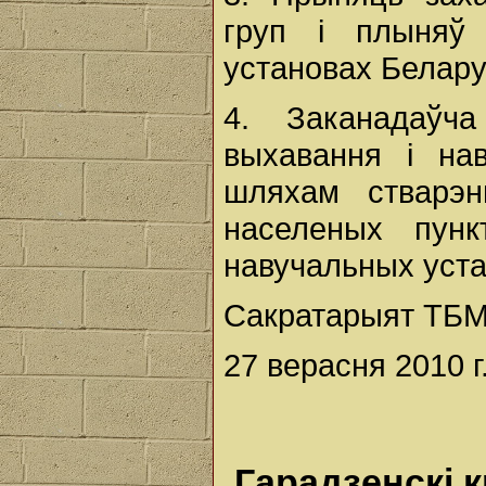
груп і плыняў
установах Белару
4. Заканадаўч
выхавання і на
шляхам стварэн
населеных пунк
навучальных уста
Сакратарыят ТБМ
27 верасня 2010 г
Гарадзенскі 