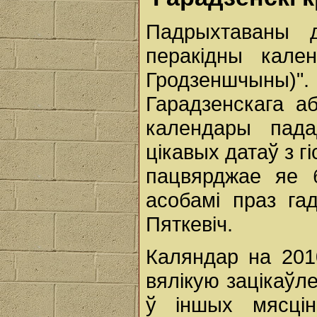
Падрыхтаваны д
перакідны кале
Гродзеншчыны)"
Гарадзенскага а
календары пад
цікавых датаў з 
пацвярджае яе б
асобамі праз гад
Пяткевіч.
Каляндар на 201
вялікую зацікаўл
ў іншых мясцін