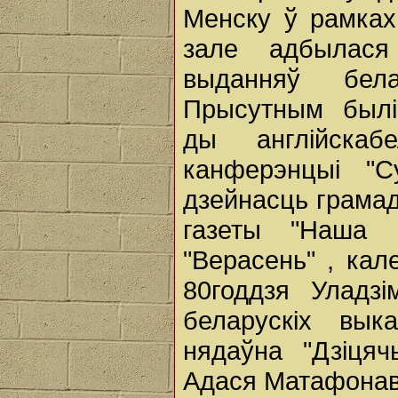
Менску ў рамках
зале адбылас
выданняў бела
Прысутным былі 
ды англійскабе
канферэнцыі "
дзейнасць грамад
газеты "Наша 
"Верасень" , кал
80годдзя Уладзі
беларускіх вык
нядаўна "Дзіця
Адася Матафонав