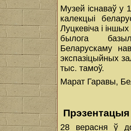
Музей існаваў у 
калекцыі белару
Луцкевіча і іншы
былога базыл
Беларускаму нав
экспазіцыйных зал
тыс. тамоў.
Марат Гаравы, Б
Прэзентацыя
28 верасня ў д