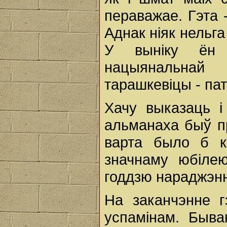
пераважае. Гэта 
Аднак ніяк нельга
У выніку ён 
нацыянальнай
тарашкевіцы - пат
Хачу выказаць і
альманаха быў п
варта было б к
значнаму юбіле
годдзю нараджэн
На заканчэнне г
успамінам. Быв