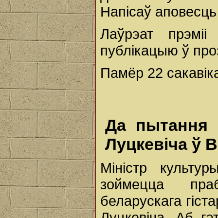
Напісаў аповесць
Лаўрэат прэмі
публікацыю ў проз
Памёр 22 сакавіка
Да пытання 
Луцкевіча ў В
Міністр культу
зоймецца пра
беларускага гіст
Луцкевіча. Аб г