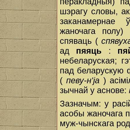
перакладныя) п
шэрагу словы, а
заканамернае 
жаночага полу)
спяваць (
спяву
ад
пяяць
:
пя
небеларуская; г
пад беларускую 
(
певу-н'jа
) асім
зычнай у аснове:
Зазначым: у рас
асобы жаночага п
муж-чынскага ро