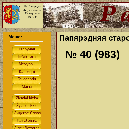
Герб горада
Ліды, наданы
17 верасня
1590 г.
Папярэдняя старо
Меню:
№ 40 (983)