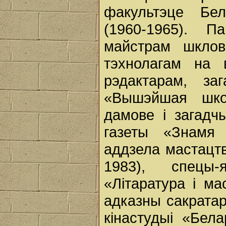
факультэце Бела
(1960-1965). П
майстрам шклов
тэхнолагам на 
рэдактарам, за
«Вышэйшая школ
дамове і загадч
газеты «Знамя 
аддзела мастацтв
1983), спецы-
«Літаратура і ма
адказны сакрата
кінастудыі «Бел