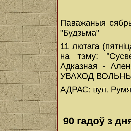
Паважаныя сябры 
"Будзьма"
11 лютага (пятні
на тэму: "Сусве
Адказная - Ален
УВАХОД ВОЛЬН
АДРАС: вул. Румя
90 гадоў з д