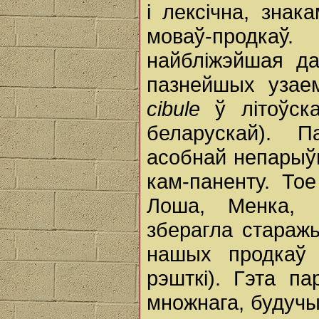
і лексічна, знак
моваў-продкаў.
найбліжэйшая да
пазнейшых узае
cibule
ў літоўска
беларускай). 
асобнай непарыў
кам-паненту. То
Лоша, Менка, 
зберагла стараж
нашых продкаў 
рэшткі). Гэта па
множнага, будучы