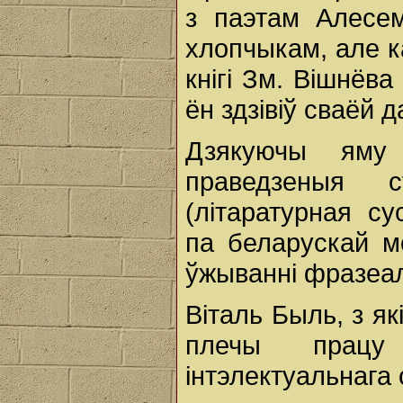
з паэтам Алесе
хлопчыкам, але к
кнігі Зм. Вішнёв
ён здзівіў сваёй
Дзякуючы яму
праведзеныя 
(літаратурная су
па беларускай м
ўжыванні фразеал
Віталь Быль, з як
плечы працу 
інтэлектуальнага 