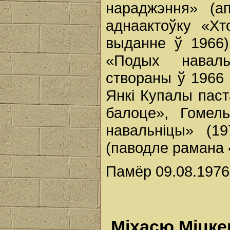
нараджэння» (ап
аднаактоўку «Х
выданне ў 1966)
«Подых наваль
створаны ў 1966 
Янкі Купалы паст
балоце», Гомел
навальніцы» (19
(паводле рамана 
Памёр 09.08.1976 
Міхасю Міцке