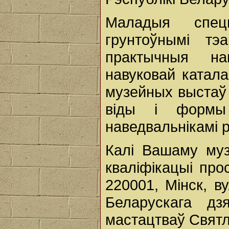
Маладыя спец
грунтоўнымі тэ
практычныя на
навуковай катала
музейных выстаў 
віды і формы 
наведвальнікамі 
Калі Вашаму му
кваліфікацыі про
220001, Мінск, в
Беларускага дзя
мастацтваў Святл