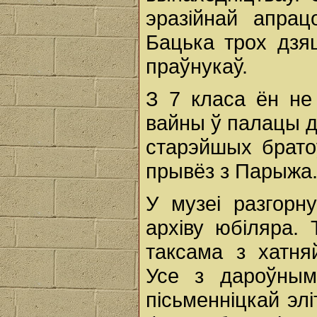
эразійнай апрац
Бацька трох дзяц
праўнукаў.
З 7 класа ён не
вайны ў палацы д
старэйшых брато
прывёз з Парыжа.
У музеі разгорн
архіву юбіляра. 
таксама з хатняй
Усе з дароўнымі
пісьменніцкай эл