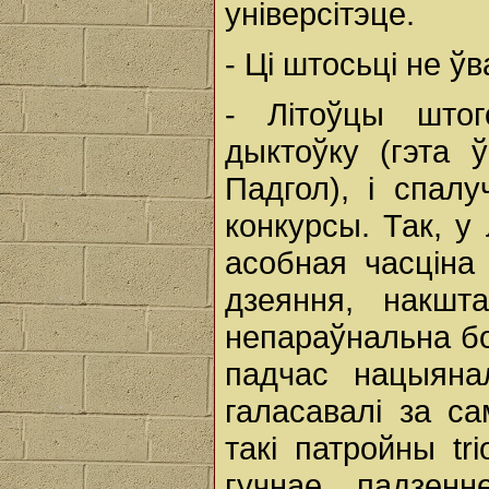
універсітэце.
- Ці штосьці не ў
- Літоўцы штог
дыктоўку (гэта 
Падгол), і спал
конкурсы. Так, у
асобная часціна 
дзеяння, накш
непараўнальна бо
падчас нацыяна
галасавалі за са
такі патройны tri
гучнае падзенн