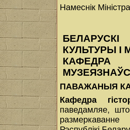
Намеснік Міністра
БЕЛАРУСКІ
КУЛЬТУРЫ I
КАФЕДРА 
МУЗЕЯЗНАЎ
ПАВАЖАНЫЯ
К
Кафедра
гіс
паведамляе, што
размеркаванне
Рэспублікі Белар