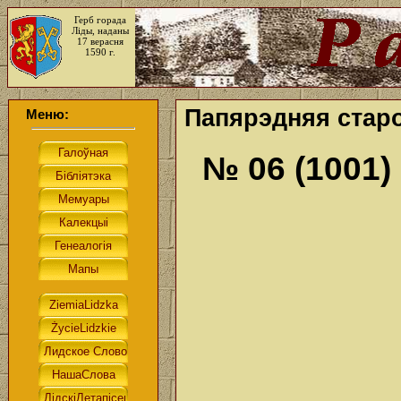
Герб горада
Ліды, наданы
17 верасня
1590 г.
Папярэдняя старо
Меню:
№ 06 (1001)