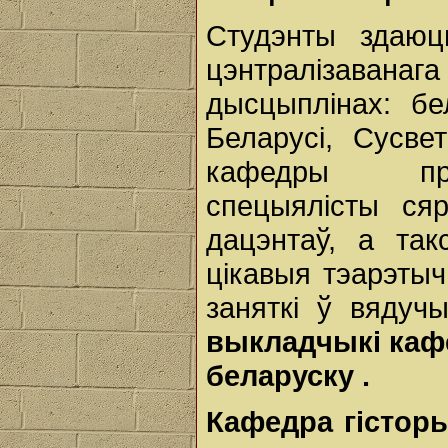
Студэнты здаю
цэнтралізава
дысцыплінах: бе
Беларусі, Сусве
кафедры пра
спецыялісты ся
дацэнтаў, а так
цікавыя тэарэты
заняткі ў вядуч
выкладчыкі
ка
беларуску
.
Кафедра
гістор