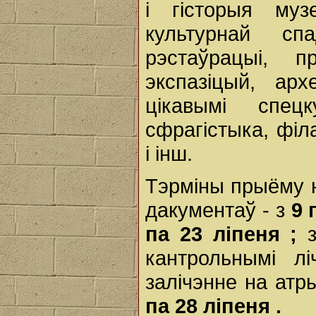
і гісторыя муз
культурнай сп
рэстаўрацыі, 
экспазіцый, арх
цікавымі спецк
сфрагістыка, філ
і інш.
Тэрміны прыёму 
дакументаў - з
9
па
23
ліпеня
;
кантрольнымі л
залічэнне на атр
па
28
ліпеня
.