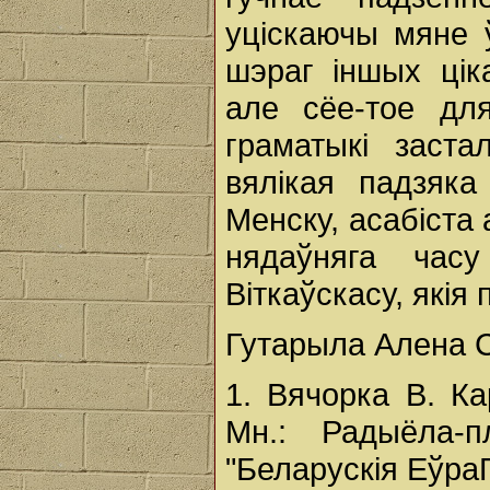
уціскаючы мяне ў
шэраг іншых цік
але сёе-тое дл
граматыкі заст
вялікая падзяка
Менску, асабіста
нядаўняга час
Віткаўскасу, якія
Гутарыла Алена С
1. Вячорка В. Ка
Мн.: Радыёла-
"Беларускія ЕўраГ