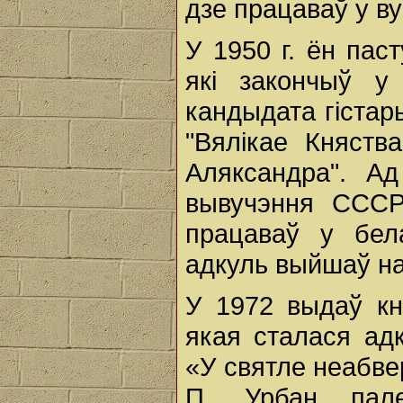
дзе працаваў у в
У 1950 г. ён паст
які закончыў у
кандыдата гістар
"Вялікае Княств
Аляксандра". А
вывучэння СССР
працаваў у бел
адкуль выйшаў на
У 1972 выдаў кн
якая сталася ад
«У святле неабве
П. Урбан пале