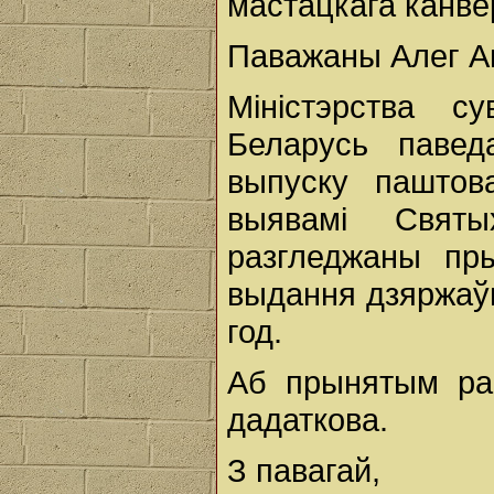
мастацкага канве
Паважаны Алег Ан
Міністэрства су
Беларусь паве
выпуску паштов
выявамі Свят
разгледжаны пр
выдання дзяржаў
год.
Аб прынятым ра
дадаткова.
З павагай,