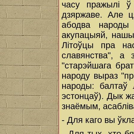
часу пражылі ў
дзяржаве. Але ц
абодва народы
акупацыяй, нашыя
Літоўцы пра на
славянства", а
"старэйшага бра
народу выраз "пр
народы: балтаў 
эстонцаў). Дык ж
знаёмым, асаблів
- Для каго вы ўкла
- Для тых, хто б