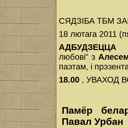
СЯДЗІБА ТБМ З
18 лютага 2011 (п
АДБУДЗЕЦЦ
любові" з
Алесе
паэтам, і прэзент
18.00
, УВАХОД
Памёр белар
Павал Урбан