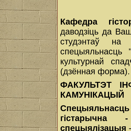
Кафедра
гіс
даводзіць да Ва
студэнтаў на
спецыяльнасць "
культурнай спа
(дзённая форма).
ФАКУЛЬТЭТ
І
КАМУНІКАЦЫЙ
Спецыяльнас
гістарычна
спецыялізацыя