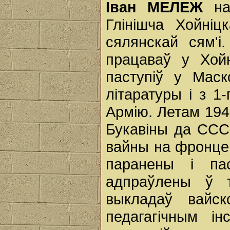
Іван
МЕЛЕЖ
н
Глінішча Хойніц
сялянскай сям'і
працаваў у Хой
паступіў у Маско
літаратуры і з 
Армію. Летам 194
Букавіны да ССС
вайны на фронце.
паранены і пас
адпраўлены ў 
выкладаў вайск
педагагічным і