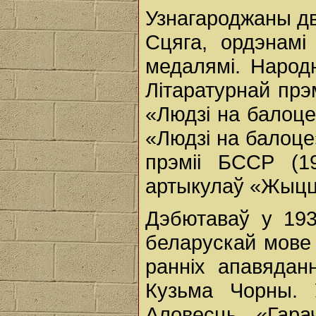
Узнагароджаны д
Сцяга, ордэнамі
медалямі. Народ
Літаратурнай прэ
«Людзі на балоце
«Людзі на балоце
прэміі БССР (1
артыкулаў «Жыцц
Дэбютаваў у 19
беларускай мове 
ранніх апавядан
Кузьма Чорны. 
Аловесць «Гара