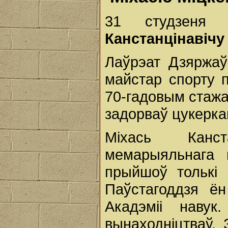
31 студзеня
Канстанцінавіч
Лаўрэат Дзяржаўн
майстар спорту 
70-гадовым стажам
задорваў цукерка
Міхась Канст
мемарыяльнага 
прыйшоў толькі 
Паўстагоддзя ён
Акадэміі навук
вынаходніцтваў. 