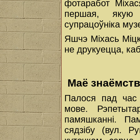
фотаработ Міхас
першая, якую
супрацоўніка муз
Яшчэ Міхась Міцк
не друкуецца, каб
Маё знаёмств
Палося пад час
мове. Рэпетыт
памяшканні. П
сядзібу (вул. Р