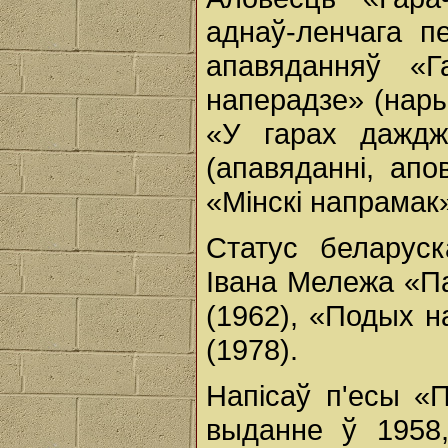
аднаў-ленчага п
апавяданняў «Г
наперадзе» (нарыс
«У гарах даждж
(апавяданні, ап
«Мінскі напрамак»
Статус беларус
Івана Мележа «Па
(1962), «Подых н
(1978).
Напісаў п'есы «
выданне ў 1958,