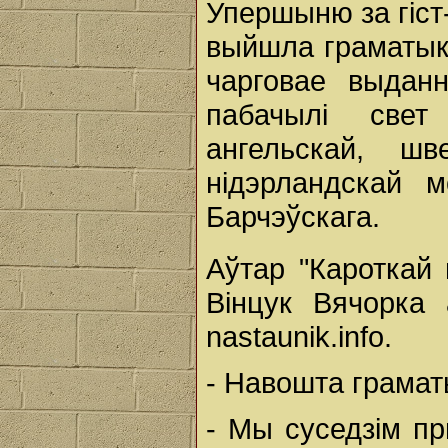
Упершыню за гіст
выйшла граматыка
чарговае выданн
пабачылі свет 
ангельскай, шв
нідэрландскай 
Барчэўскага.
Аўтар "Кароткай
Вінцук Вячорка 
nastaunik.info.
- Навошта грамат
- Мы суседзім пр