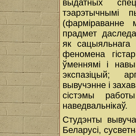
выдатных спец
тэарэтычнымі п
(фарміраванне м
прадмет даследа
як сацыяльнага 
феномена гістар
ўменнямі і навы
экспазіцый; ар
вывучэнне і заха
сістэмы работ
наведвальнікаў.
Студэнты вывуча
Беларусі, сусвет