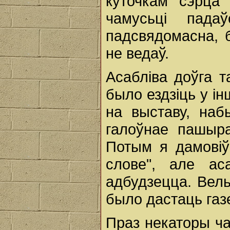
куточкам сэрца
чамусьці пада
падсвядомасна, 
не ведаў.
Асабліва доўга 
было ездзіць у і
на выставу, наб
галоўнае пашыр
Потым я дамовіў
слове", але ас
адбудзецца. Вель
было дастаць газе
Праз некаторы ча