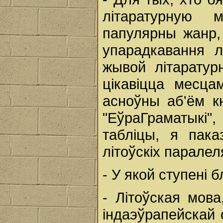
літаратурную 
папулярны жанр,
упарадкавання л
жывой літаратур
цікавіцца месц
асноўны аб'ём кн
"ЕўраГраматыкі"
табліцы, я пака
літоўскіх паралел
- У якой ступені 
- Літоўская мов
індаэўрапейскай 