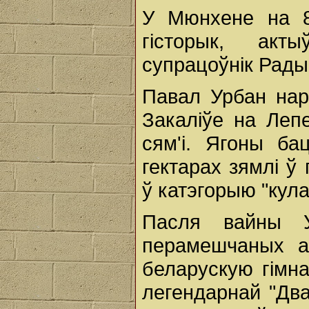
У Мюнхене на 8
гісторык, акт
супрацоўнік Рады
Павал Урбан нара
Закаліўе на Леп
сям'і. Ягоны ба
гектарах зямлі ў
ў катэгорыю "кул
Пасля вайны 
перамешчаных а
беларускую гімна
легендарнай "Два