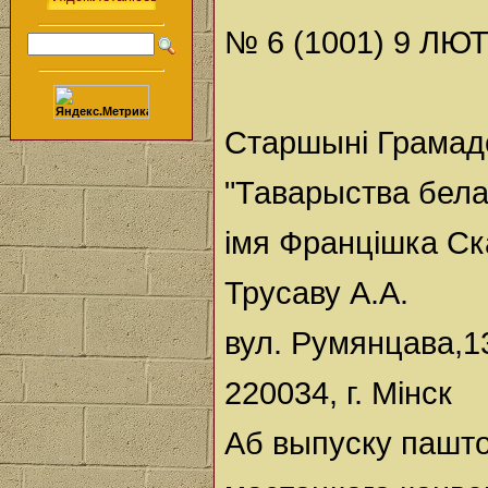
№ 6 (1001) 9 ЛЮТ
Старшыні Грамад
"Таварыства бел
імя Францішка С
Трусаву А.А.
вул. Румянцава,1
220034, г. Мінск
Аб выпуску пашто