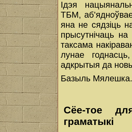
Ідэя нацыяналь
ТБМ, аб'ядноўвае
яна не сядзіць н
прысутнічаць на
таксама накірава
лунае годнасць
адкрытыя да новы
Базыль Мялешка
Сёе-тое д
граматыкі