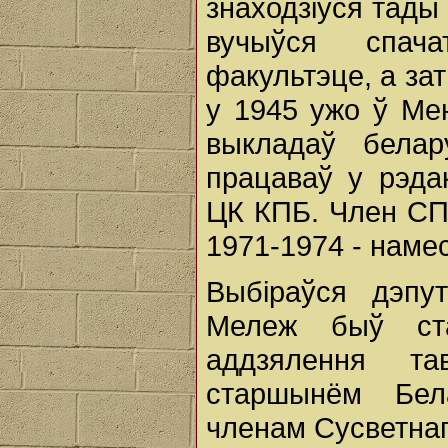
знаходзіўся тады
вучыўся спач
факультэце, а за
у 1945 ужо ў Мен
выкладаў белару
працаваў у рэда
ЦК КПБ. Член СП 
1971-1974 - наме
Выбіраўся дэпу
Мележ быў ста
аддзялення т
старшынём Бела
членам Сусветнаг