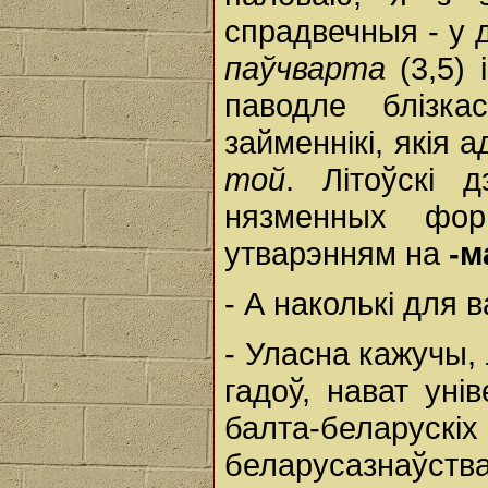
спрадвечныя - у 
паўчварта
(3,5) 
паводле блізк
займеннікі, які
той
. Літоўскі 
нязменных фор
утварэнням на
-
- А наколькі для 
- Уласна кажучы,
гадоў, нават уні
балта-беларускі
беларусазнаўс