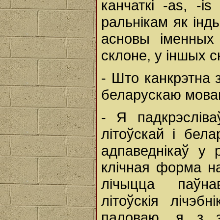
канчаткі -as, -i
ральнікам як інд
асновы іменных
склоне, у іншых 
- Што канкрэтна з
беларускаю мова
- Я падкрэслів
літоўскай і бел
адпаведнікаў у 
клічная форма н
лічыцца паўна
літоўскія лічэб
паловаю, я з 