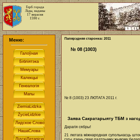
Герб горада
Ліды, наданы
17 верасня
1590 г.
Папярэдняя старонка: 2011
Меню:
№ 08 (1003)
№ 8 (1003) 23 ЛЮТАГА 2011 г.
Заява Сакратарыяту ТБМ з наг
Дарагія сябры!
21 лютага міжнародная супольнасць штог
гэты дзень сваю падтрымку жывому белар