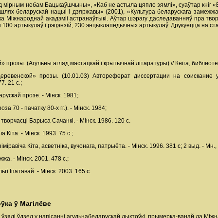
 мірным небам Бацькаўшчыны», «Каб не астыла цяпло зямлі», суаўтар кніг «Бе
шлях беларускай нацыі і дзяржавы» (2001), «Культура беларускага замежжа» і
іка Міжнароднай акадэміі астранаўтыкі. Аўтар шэрагу даследаванняў пра твор
 100 артыкулаў і рэцэнзій, 230 энцыклапедычных артыкулаў. Друкуецца на ст
прозы. (Агульны агляд мастацкай і крытычнай літаратуры) // Кніга, библиоте
еревенской» прозы. (10.01.03) Автореферат диссертации на соискание 
. 21 с.;
рускай прозе. - Мінск. 1981;
 70 - пачатку 80-х гг.). - Мінск. 1984;
орчасці Барыса Сачанкі. - Мінск. 1986. 120 с.
Кіта. - Мінск. 1993. 75 с.;
авіча Кіта, асветніка, вучонага, патрыёта. - Мінск. 1996. 381 с; 2 выд. - Мн., 
а. - Мінск. 2001. 478 с.;
і Іпатавай. - Мінск. 2003. 165 с.
ўка ў Магілёве
 ўзялі ўдзел у напісанні агульнабеларускай дыктоўкі, прымерка-ванай да Між