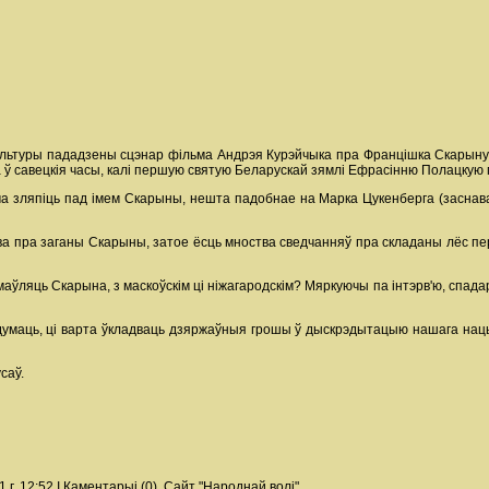
ультуры пададзены сцэнар фільма Андрэя Курэйчыка пра Францішка Скарыну, 
та ў савецкія часы, калі першую святую Беларускай зямлі Ефрасінню Полацкую 
а зляпіць пад імем Скарыны, нешта падобнае на Марка Цукенберга (заснаваль
ова пра заганы Скарыны, затое ёсць мноства сведчанняў пра складаны лёс пер
змаўляць Скарына, з маскоўскім ці ніжагародскім? Мяркуючы па інтэрв'ю, спад
падумаць, ці варта ўкладваць дзяржаўныя грошы ў дыскрэдытацыю нашага нацы
саў.
. 12:52 I Каментарыі (0). Сайт "Народнай волі".