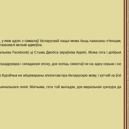
у якім адзін з сімвалаў беларускай нацыі можа быць паказаны п'яніцам,
паказвалі вельмі адмоўна.
ніка Facebook) ці Стыва Джобса (кіраўніка Аррlе). Можа гэта і добрыя
шадрукара і складаную эпоху, дзе хопіць сюжэтаў не на адну серыю і не
ар Курэйчык не абцяжараны клопатам пра беларускую мову, і хутчэй за ўсё
янальнага генія. Магчыма, гэта той выпадак, дзе маральная цэнзура да