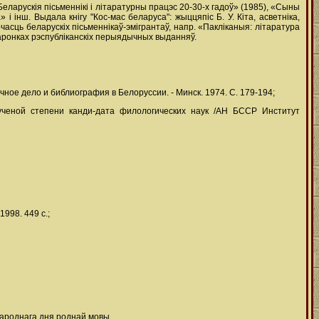
ларускія пісьменнікі і літаратурны працэс 20-30-х гадоў» (1985), «Сыны
 інш. Выдала кнігу "Кос-мас беларуса": жыццяпіс Б. У. Кіта, асветніка,
часць беларускіх пісьменнікаў-эмігрантаў, напр. «Пакліканыя: літаратура
аронках рэспубліканскіх перыядычных выданняў.
чное дело и библиография в Белоруссии. - Минск. 1974. С. 179-194;
ученой степени канди-дата филологических наук /АН БССР Институт
1998. 449 с.;
народнага дня роднай мовы.