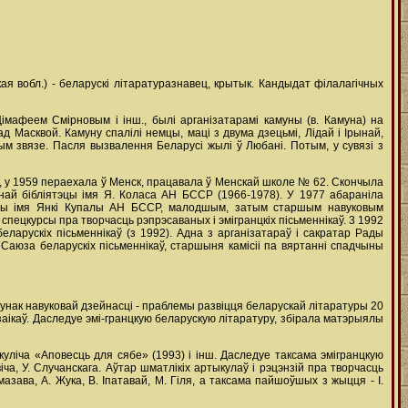
кая вобл.) - беларускі літаратуразнавец, крытык. Кандыдат філалагічных
Цімафеем Смірновым і інш., былі арганізатарамі камуны (в. Камуна) на
д Масквой. Камуну спалілі немцы, маці з двума дзецьмі, Лідай і Ірынай,
м звязе. Пасля вызвалення Беларусі жылі ў Любані. Потым, у сувязі з
, у 1959 пераехала ў Менск, працавала ў Менскай школе № 62. Скончыла
ьнай бібліятэцы імя Я. Коласа АН БССР (1966-1978). У 1977 абараніла
туры імя Янкі Купалы АН БССР, малодшым, затым старшым навуковым
спецкурсы пра творчасць рэпрэсаваных і эмігранцкіх пісьменнікаў. 3 1992
ларускіх пісьменнікаў (з 1992). Адна з арганізатараў і сакратар Рады
Саюза беларускіх пісьменнікаў, старшыня камісіі па вяртанні спадчыны
унак навуковай дзейнасці - праблемы развіцця беларускай літаратуры 20
заікаў. Даследуе эмі-гранцкую беларускую літаратуру, збірала матэрыялы
уліча «Аповесць для сябе» (1993) і інш. Даследуе таксама эмігранцкую
іча, У. Случанскага. Аўтар шматлікіх артыкулаў і рэцэнзій пра творчасць
мазава, А. Жука, В. Іпатавай, М. Гіля, а таксама пайшоўшых з жыцця - І.