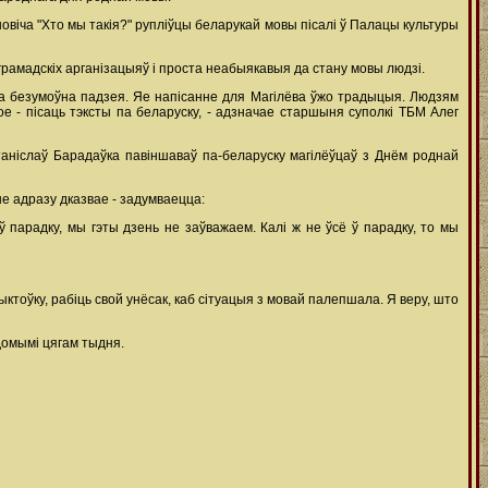
овіча "Хто мы такія?" рупліўцы беларукай мовы пісалі ў Палацы культуры
грамадскіх арганізацыяў і проста неабыякавыя да стану мовы людзі.
та безумоўна падзея. Яе напісанне для Магілёва ўжо традыцыя. Людзям
ое - пісаць тэксты па беларуску, - адзначае старшыня суполкі ТБМ Алег
аніслаў Барадаўка павіншаваў па-беларуску магілёўцаў з Днём роднай
не адразу дказвае - задумваецца:
ў парадку, мы гэты дзень не заўважаем. Калі ж не ўсё ў парадку, то мы
ктоўку, рабіць свой унёсак, каб сітуацыя з мовай палепшала. Я веру, што
ядомымі цягам тыдня.