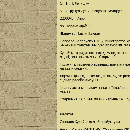
Сп. П. П. Латушку,
Міністру культуры Рэспублікі Беларусь
220004, г. Мінск,
пр. Пераможцаў, 11
Шаноўны Павел Паўлавіч!
Паводле беларускіх СМІ ў Міністэрства к
бабнікам і хапугам. Мы ўжо праходзілі гэ
Курэйчык з радасцю паведамляе, што хоч
людзі, але пры чым тут Скарына?
Нідзе ў гістарычных крыніцах няма ні сл
на адзін серыял.
Дарэчы, цікава, з якім акцэнтам будзе ра
сцэнар расейскамоўны.
Прашу звярнуць увагу на гэты "твор" і 
месца.
Старшыня ГА "ТБМ імя Ф. Скарыны" А. Тру
Дадатак.
Скорина Курейчика любит «бухнуть»
Аўтар: Мария МАЛЕВИЧ I 25 студзеня 2011 г