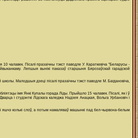
я 10 чалавек. Пісалі празаічны тэкст паводле У. Караткевіча "Беларусы -
айвыканкаму. Лепшыя вынікі паказаў старшыня Бярозаўскай гарадской
ай школы. Малодшыя дзеці пісалі празаічны тэкст паводле М. Багдановіча,
іятэцы імя Янкі Купалы горада Ліды. Прыйшло 15 чалавек. Пісалі, як і ў
Дварца і студэнткі Лідскага каледжа Надзея Анацкая, Вольга Урбановіч і
" і яшчэ колькі слоў, а потым намаляваў машынкі пад бел-чырвона-белым