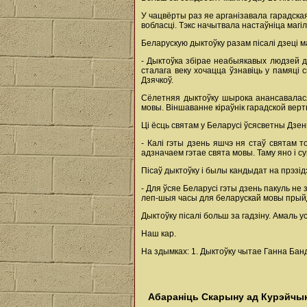
У чацвёрты раз яе арганізавала гарадская
вобласці. Тэкс начытвала настаўніца магі
Беларускую дыктоўку разам пісалі дзеці 
- Дыктоўка збірае неабыякавых людзей д
сталага веку хочацца ўзнавіць у памяці 
Дзячкоў.
Сёлетняя дыктоўку шырока анансавалася
мовы. Віншаванне кіраўнік гарадской верт
Ці ёсць святам у Беларусі ўсясветны Дзе
- Калі гэты дзень яшчэ ня стаў святам т
адзначаем гэтае свята мовы. Таму яно і с
Пісаў дыктоўку і былы кандыдат на прэзід
- Для ўсяе Беларусі гэты дзень пакуль не
леп-шыя часы для беларускай мовы прый
Дыктоўку пісалі больш за гадзіну. Амаль у
Наш кар.
На здымках: 1. Дыктоўку чытае Ганна Банд
Абараніць Скарыну ад Курэйчы