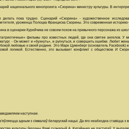
нарий национального кинопроекта «Скорина» министру культуры. В интерпр
 делать пока трудно. Сценарий «Скорина» - художественное исследован
осветителя, уроженца Полоцка Франциска Скорины. Это современная историко
ина в сценарии Курейчика не совсем похож на привычного персонажа из школ
-патриотичные» фильмы про известных людей, где они святее ангелов. У 
атург. - Он может и «бухнуть», и ругнуться, и совершить ошибки. Любит жен
убокой любовью к своей родине. Это Марк Цукенберг (основатель Facebook) и
ковой логикой. Естественно, это вызывает конфликт с обществом. И Скор
 паведамляем наступнае.
ўляецца адным з сімвалаў беларускай нацыі. Да яго неабходна ставіцца з вял
тэрства культуры ўказаны Вамі сцэнарый А. Курэйчыка не паступаў. У выпа