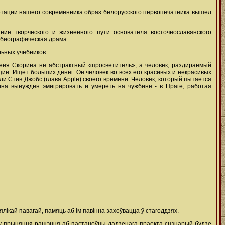
етации нашего современника образ белорусского первопечатника вышел
ие творческого и жизненного пути основателя восточнославянского
-биографическая драма.
ьных учебников.
меня Скорина не абстрактный «просветитель», а человек, раздираемый
щин. Ищет больших денег. Он человек во всех его красивых и некрасивых
ли Стив Джобс (глава Apple) своего времени. Человек, который пытается
ина вынужден эмигрировать и умереть на чужбине - в Праге, работая
ікай павагай, памяць аб ім павінна захоўвацца ў стагоддзях.
дку прыняцця рашэння аб пастаноўцы дадзенага праекта сцэнарый будзе