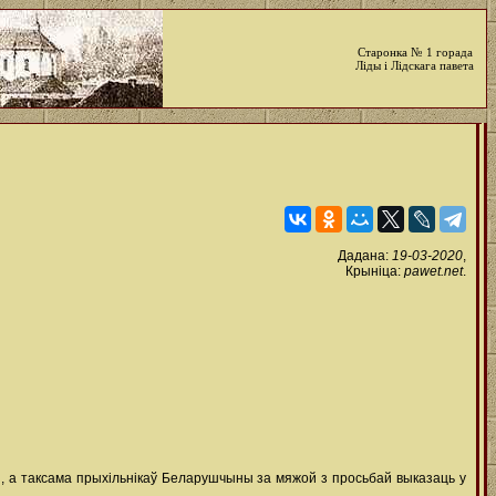
Старонка № 1 горада
Ліды і Лідскага павета
Дадана:
19-03-2020
,
Крыніца:
pawet.net
.
, а таксама прыхільнікаў Беларушчыны за мяжой з просьбай выказаць у