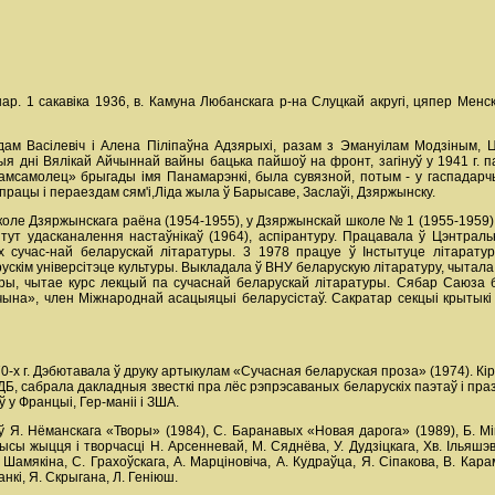
ар. 1 сакавіка 1936, в. Камуна Любанскага р-на Слуцкай акругі, цяпер Менс
Адам Васілевіч і Алена Піліпаўна Адзярыхі, разам з Эмануілам Модзіным, 
ыя дні Вялікай Айчыннай вайны бацька пайшоў на фронт, загінуў у 1941 г. па
амсамолец» брыгады імя Панамарэнкі, была сувязной, потым - у гаспадарчы
ацы і пераездам сям'і,Ліда жыла ў Барысаве, Заслаўі, Дзяржынску.
оле Дзяржынскага раёна (1954-1955), у Дзяржынскай школе № 1 (1955-1959)
ытут удасканалення настаўнікаў (1964), аспірантуру. Працавала ў Цэнтрал
 сучас-най беларускай літаратуры. 3 1978 працуе ў Інстытуце літара
ускім універсітэце культуры. Выкладала ў ВНУ беларускую літаратуру, чытала 
туры, чытае курс лекцый па сучаснай беларускай літаратуры. Сябар Саюза бе
ына», член Міжнароднай асацыяцыі беларусістаў. Сакратар секцыі крытыкі 
-х г. Дэбютавала ў друку артыкулам «Сучасная беларуская проза» (1974). Кір
ДБ, сабрала дакладныя звесткі пра лёс рэпрэсаваных беларускіх паэтаў і пра
у Францыі, Гер-маніі і ЗША.
 Я. Нёманскага «Творы» (1984), С. Баранавых «Новая дарога» (1989), Б. Мік
сы жыцця і творчасці Н. Арсенневай, М. Сяднёва, У. Дудзіцкага, Хв. Ільяшэв
 Шамякіна, С. Грахоўскага, А. Марціновіча, А. Кудраўца, Я. Сіпакова, В. Кара
анкі, Я. Скрыгана, Л. Геніюш.