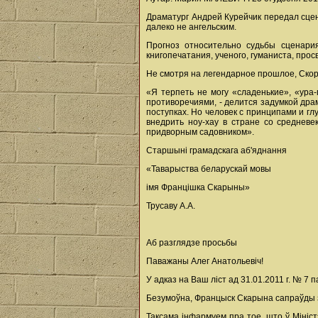
Драматург Андрей Курейчик передал сце
далеко не ангельским.
Прогноз относительно судьбы сценария
книгопечатания, ученого, гуманиста, пр
Не смотря на легендарное прошлое, Скор
«Я терпеть не могу «сладенькие», «ура
противоречиями, - делится задумкой драм
поступках. Но человек с принципами и гл
внедрить ноу-хау в стране со средневе
придворным садовником».
Старшыні грамадскага аб'яднання
«Таварыства беларускай мовы
імя Францішка Скарыны»
Трусаву А.А.
Аб разглядзе просьбы
Паважаны Алег Анатольевіч!
У адказ на Ваш ліст ад 31.01.2011 г. № 7
Безумоўна, Францыск Скарына сапраўды з'я
Таксама інфармуем пра тое, што ў Мініс