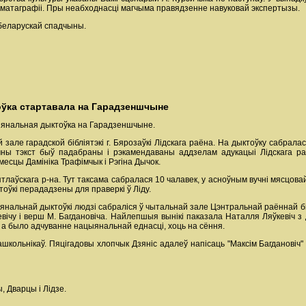
матаграфіі. Пры неабходнасці магчыма правядзенне навуковай экспертызы.
 беларускай спадчыны.
ўка стартавала на Гарадзеншчыне
ыянальная дыктоўка на Гарадзеншчыне.
але гарадской бібліятэкі г. Бярозаўкі Лідскага раёна. На дыктоўку сабралас
ічны тэкст быў падабраны і рэкамендаваны аддзелам адукацыі Лідскага р
месцы Дамініка Трафімчык і Рэгіна Дычок.
Дзятлаўскага р-на. Тут таксама сабралася 10 чалавек, у асноўным вучні мясцов
ктоўкі перададзены для праверкі ў Ліду.
нальнай дыктоўкі людзі сабраліся ў чытальнай зале Цэнтральнай раённай бібл
евічу і верш М. Багдановіча. Найлепшыя вынікі паказала Наталля Ляўкевіч з 
 а было адчуванне нацыянальнай еднасці, хоць на сёння.
дашкольнікаў. Пяцігадовы хлопчык Дзяніс адалеў напісаць "Максім Багдановіч
, Дварцы і Лідзе.