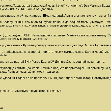
 суполка Таварыства беларускай мовы і клуб "Натхненне". Эсэ Максіма Багдан
лёўскай гімназіі №1 Ганна Бандарэнка.
малодшых класаў і пенсіянеры. Шмат моладзі. Актывісты палітычных партыяў, 
а беларушчыны. Усіх іх аб'ядноўвае пашана да роднай мовы. Дыктоўка - гэ
свае школьныя, студэнцкія гады, а малым дзецям даведацца, што ж гэта так
 ў дзяржаўных СМІ. Напярэдадні старшыня Магілёўскага гар-выканкаму Ст
ыкалі скончыў словамі "Са святам!".
нь роднай мовы? Руплівец беларушчыны, удзельнік дыктоўкі Міхась Булавацкі 
о ён абавязкова ім стане. Цяпер гэта крыху сумнае свята. Калі з мовай усё 
умнае.
энцтва ад партыі БНФ Рыгор Кастусёў. Для яго Дзень роднай мовы - свята.
 з'яўляецца святам - да жалю. Кожны з нас, хто напрыклад сёння прыйшоў на ды
дуць. Лепшыя часы абавязкова надыдуць.
се ўдзельнікі здалі яе на праверку. Вынікі, паабяцалі арганізатары, стануць в
арэнка; 2. Дыктоўку пішуць старыя і малыя.
ка