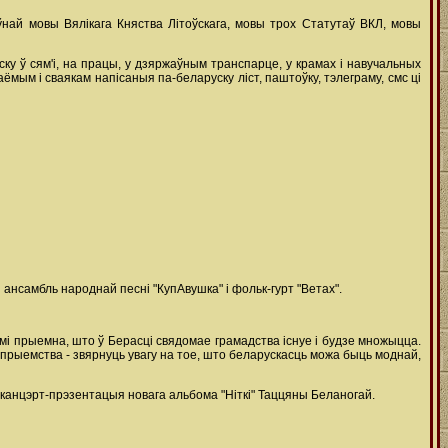
най мовы Вялікага Княства Літоўскага, мовы трох Статутаў ВКЛ, мовы
у ў сям'і, на працы, у дзяржаўным транспарце, у крамах і навучальных
ёмым і сваякам напісаныя па-беларуску ліст, паштоўку, тэлеграму, смс ці
ансамбль народнай песні "КупАвушка" і фольк-гурт "Ветах".
мі прыемна, што ў Берасці свядомае грамадства існуе і будзе множыцца.
рапрыемства - звярнуць увагу на тое, што беларускасць можа быць моднай,
 канцэрт-прэзентацыя новага альбома "Ніткі" Таццяны Беланогай.