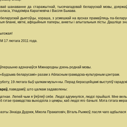
 сваё шанаванне да старажытнай, тысячагадовай беларускай мовы, дзяржаў
оласа, Уладзіміра Караткевіча і Васіля Быкава.
ебеларускай дыктоўцы, хораша, з усмешкай на вуснах прамаўляць па-беларуск
я бланкі, квіткі, афіцыйныя паперы, анкеты і апытальныя лісты. Дашліце зна
рыгожая!
 17 лютага 2011 года.
сці ўпершыню адзначаўся Міжнародны дзень роднай мовы.
я «Будзьма беларусамі» разам з Абласным грамадска-культурным цэнтрам.
уботу, 19 лютага быў цалкам музыч-ны. Перад берасцейцамі выступіў гарадскі 
араў,
паведаміў, што цалкам задаволены:
нае. Лепей чым я ўяўляў сябе. Людзі адгукнуліся, людзі прыйшлі. Мне вель
каб гэтае грамадства выходзіла з цемры, каб людзі яго бачылі. Мэта гэтага ме
паэты Зінаіда Дудзюк, Мікола Пракаповіч, Віталь Рыжкоў, пасля чаго адбылася