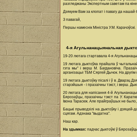
разгледжаны Экспертным саветам па кіне
Дзякуем Вам за клопат і павагу да нашай
З павагай,
Першы намеснік Міністра У.М. Карачэўскі.
4-я Агульнанацыянальная дыкто
19-20 лютага стартавала 4-я Агульнанац
19 лютага дыктоўка прайшла ў чытальнай з
гэта мы" і верш М. Багдановіча. Праза
арганізацыі ТБМ Сяргей Дычок. На другім 
19 лютага дыктоўку пісалі і ў в. Дварэц 
старэйшыя - і празаічны тэкст, і верш. Ды
20 лютага для напісання 4-й Агульнанацыя
Бярозаўцы, празаічны тэкст па У. Каратк
Івона Тарасюк. Але прайграўшых не было,
Бацькі прыводзілі на дыктоўку і дзяцей-
сцягам. Адзнака "выдатна".
Наш кар.
На здымках:
падчас дыктоўкі ў Бярозаўцы