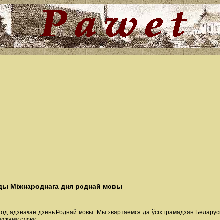
оды Міжнароднага дня роднай мовы
од адзначае дзень Роднай мовы. Мы звяртаемся да ўсіх грамадзян Беларусі
ускаму слову.