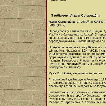
З юбілеем, Лідзія Сымонаўна
Лідзія
Сымонаўна
(Сямёнаўна)
САВІК
(н
навук (1977).
Нарадзілася ў сялянскай сям'і. Бацькі 
Мар'інскім балоце над р. Арэсай. У перш
знаходзілася ў партызанскім атрадзе «К
пераводам айчыма Сымона Шыкунова па пр
Працавала піянерважатай у Вязанскай шк
філалагічны факультэт БДУ (1962), Інст
кандыдацкую дысертацыю па праблемах
супрацоўнікам, адначасова з 1982 у Белар
- дацэнт Беларускага ўніверсітэта куль
Згуртавання беларусаў свету «Бацькаўшч
беларускіх пісьменнікаў.
Муж - М. П. Савік, навуковец-кібернетык.
Літаратурнай дзейнасцю займаецца з 1970
ст. Атрымала дазвол на працу ў архівах К
пра жыццё і дзейнасць вядомых беларусаў 
Выдала творы рэпрэсаваных пісьменнікаў
беларускую літаратуру. Апублікавала нары
сучасных аўтараў В. Быкава, Я. Брыля, І.
Мележа, У. Караткевіча, А. Асіпенкі, Б. Сач