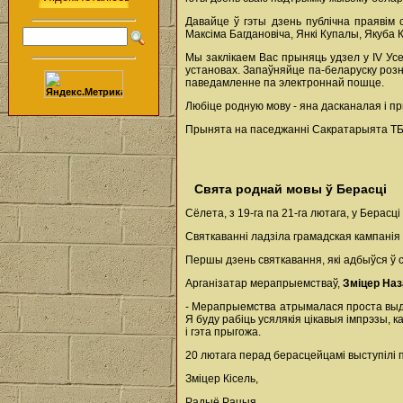
Давайце ў гэты дзень публічна праявім
Максіма Багдановіча, Янкі Купалы, Якуба К
Мы заклікаем Вас прыняць удзел у IV Ус
установах. Запаўняйце па-беларуску розны
паведамленне па электроннай пошце.
Любіце родную мову - яна дасканалая і п
Прынята на паседжанні Сакратарыята ТБМ
Свята роднай мовы ў Берасці
Сёлета, з 19-га па 21-га лютага, у Бера
Святкаванні ладзіла грамадская кампані
Першы дзень святкавання, які адбыўся ў с
Арганізатар мерапрыемстваў,
Зміцер Наз
- Мерапрыемства атрымалася проста выдат
Я буду рабіць усялякія цікавыя імпрэзы, 
і гэта прыгожа.
20 лютага перад берасцейцамі выступілі 
Зміцер Кісель,
Радыё Рацыя