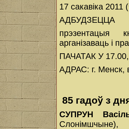
17 сакавіка 2011 
АДБУДЗЕЦЦА
прэзентацыя к
арганізаваць і пр
ПАЧАТАК У 17.0
АДРАС: г. Менск, 
85 гадоў з д
СУПРУН Васіл
Слонімшчыне), 