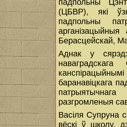
падпольны Цэнт
(ЦБВР), які ў
падпольны па
арганізацыйныя 
Берасцейскай, Ма
Аднак у сярэд
наваградскага
канспірацыйным
баранавіцкага па
патрыятычнаг
разгромленыя сав
Васіля Супруна с
вёскі ў школу, д