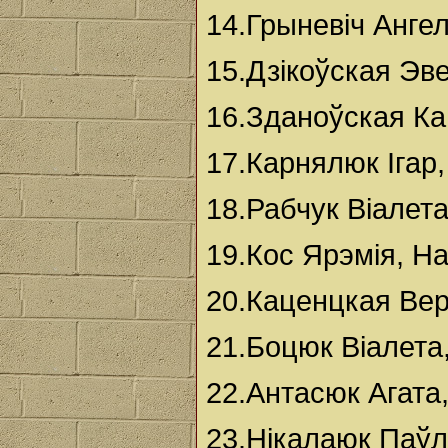
14.Грыневіч Ангел
15.Дзікоўская Эве
16.Зданоўская К
17.Карнялюк Ігар
18.Рабчук Віалета
19.Кос Ярэмія, Н
20.Каценцкая Вер
21.Боцюк Віалета,
22.Антасюк Агата
23.Нікалаюк Паўл