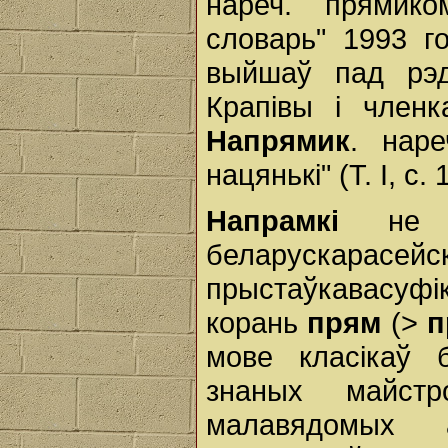
нареч. прямико
словарь" 1993 г
выйшаў пад рэд
Крапівы і член
Напрямик
. наре
нацянькі" (Т. І, с. 
Напрамкі
не ш
беларускарасей
прыстаўкавасуфік
корань
прям
(>
п
мове класікаў 
знаных майст
малавядомых а