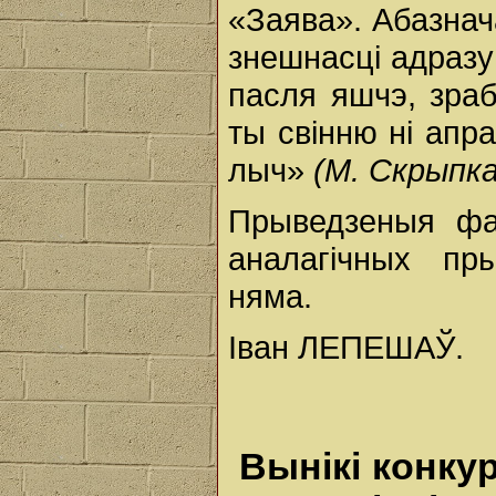
«Заява». Абазнач
знешнасці адразу 
пасля яшчэ, зраб
ты свінню ні апра
лыч»
(М. Скрыпка
Прыведзеныя фак
аналагічных пр
няма.
Іван ЛЕПЕШАЎ.
Вынікі конку