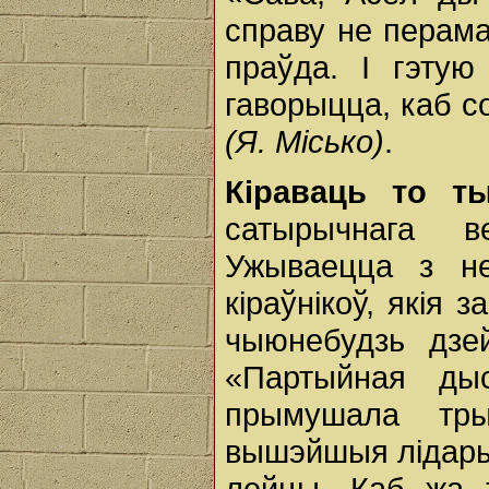
справу не перам
праўда. І гэту
гаворыцца, каб с
(Я. Місько)
.
Кіраваць то ты
сатырычнага 
Ужываецца з не
кіраўнікоў, якія 
чыюнебудзь дзей
«Партыйная дыс
прымушала тр
вышэйшыя лідары,
лейцы. Каб жа т