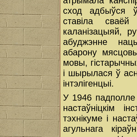
атрымала канспі
сход адбыўся ў
ставіла сваёй
каланізацыяй, р
абуджэнне нацы
абарону мясцовы
мовы, гістарычны
і шырылася ў асн
інтэлігенцыі.
У 1946 падполле
настаўніцкім ін
тэхнікуме і наст
агульнага кіраў