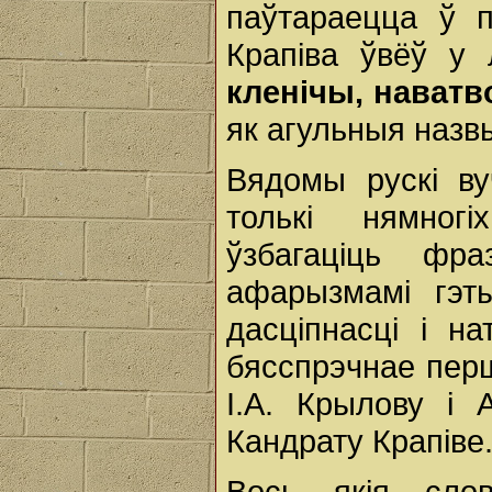
паўтараецца ў п
Крапіва ўвёў у 
кленічы, наватв
як агульныя наз
Вядомы рускі ву
толькі нямног
ўзбагаціць фр
афарызмамі гэты
дасціпнасці і н
бясспрэчнае пер
І.А. Крылову і 
Кандрату Крапіве
Вось якія слов