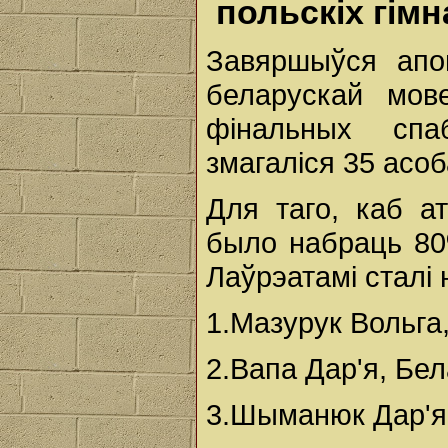
польскіх гімн
Завяршыўся апо
беларускай мов
фінальных спа
змагаліся 35 асоб
Для таго, каб а
было набраць 80%
Лаўрэатамі сталі 
1.Мазурук Вольга
2.Вапа Дар'я, Бел
3.Шыманюк Дар'я