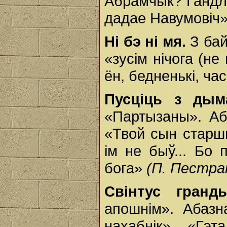
Абрамчык? Гандля
дадае Навумовіч
Ні бэ ні мя.
З бай
«зусім нічога (не
ён, бедненькі, час
Пусціць з дым
«Партызаны». Аб
«Твой сын старш
ім не быў... Бо
бога»
(П. Пестра
Свінтус гранды
апошнім». Абазн
нахабнік». «Гэ