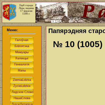
Герб горада
Ліды, наданы
17 верасня
1590 г.
Папярэдняя старо
Меню:
№ 10 (1005)