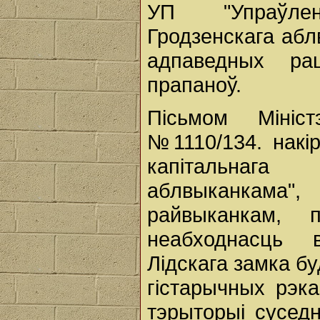
УП "Упраўлен
Гродзенскага абл
адпаведных ра
прапаноў.
Пісьмом Мініс
№1110/134. накі
капітальнаг
аблвыканкама
райвыканкам, 
неабходнасць 
Лідскага замка бу
гістарычных рэк
тэрыторыі суседні