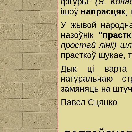
фігуры"
(Я. Колас
ішоў
напрасцяк
,
У жывой народн
назоўнік
"прастк
простай лініі) шл
прасткоў шукае, 
Дык ці варта
натуральнаю ст
замяняць на штуч
Павел Сцяцко