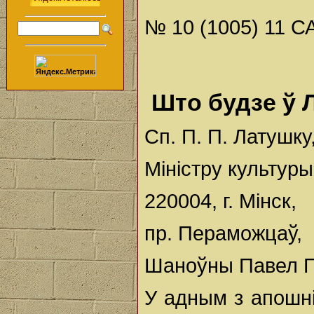
№ 10 (1005) 11 СА
Што будзе ў 
Сп. П. П. Латушку
Міністру культуры
220004, г. Мінск,
пр. Пераможцаў,
Шаноўны Павел П
У адным з апошні