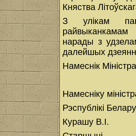
Княства Літоўскаг
З улікам пап
райвыканкамам
нарады з удзела
далейшых дзеяння
Намеснік Міністр
Намесніку міністр
Рэспублікі Белар
Курашу В.І.
Старшыні