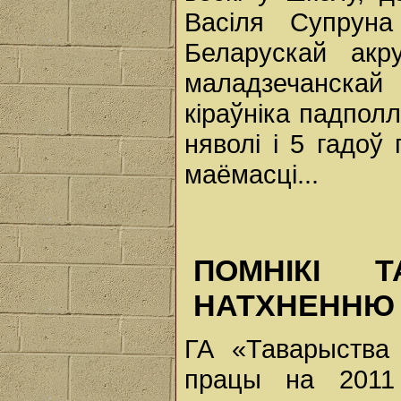
Васіля Супрун
Беларускай акр
маладзечанскай 
кіраўніка падполл
няволі і 5 гадоў
маёмасці...
ПОМНІКІ Т
НАТХНЕННЮ
ГА «Таварыства
працы на 2011 