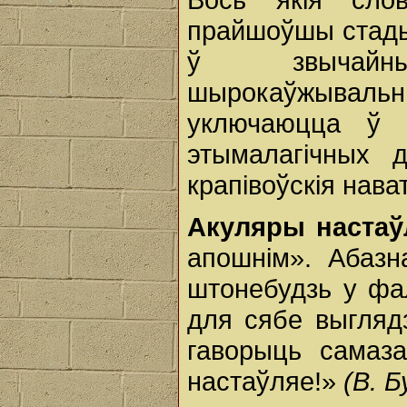
прайшоўшы стады
ў звычайны
шырокаўжывал
уключаюцца ў н
этымалагічных 
крапівоўскія нава
Акуляры настаў
апошнім». Абазн
штонебудзь у ф
для сябе выгляд
гаворыць самаза
настаўляе!»
(В. Б