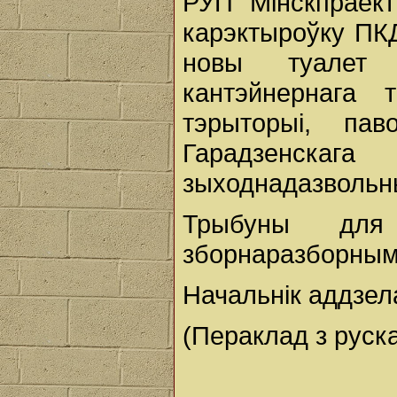
РУП "Мінскпраект
карэктыроўку ПК
новы туалет 
кантэйнернага 
тэрыторыі, па
Гарадзенскаг
зыходнадазвольн
Трыбуны для 
зборнаразборнымі
Начальнік аддзел
(Пераклад з руска