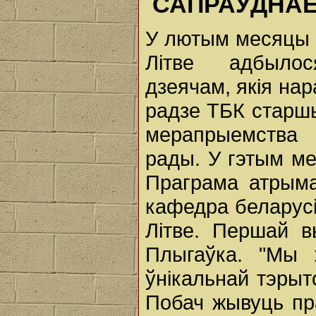
САПРАЎДНАЕ
У лютым месяцы 
Літве адбыло
дзеячам, якія на
радзе ТБК старш
мерапрыемства 
рады. У гэтым м
Праграма атрыма
кафедра беларусі
Літве. Першай в
Плыгаўка. "Мы 
ўнікальнай тэрыт
Побач жывуць пр