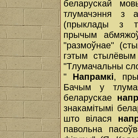
беларускай мов
тлумачэння з 
(прыклады з т
прычым абмяжоў
"размоўнае" (с
гэтым стылёвым 
"Тлумачальны сло
"
Напрамкі
, пры
Бачым у тлумач
беларускае
напр
знакамітымі бела
што вілася
напр
павольна пасоў