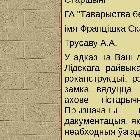
ГА "Таварыства 
імя Францішка С
Трусаву А.А.
У адказ на Ваш л
Лідскага райвы
рэканструкцыі, р
замка вядуцца 
ахове гістарыч
Прызначаны н
дакументацыя, як
неабходныя ўзгад