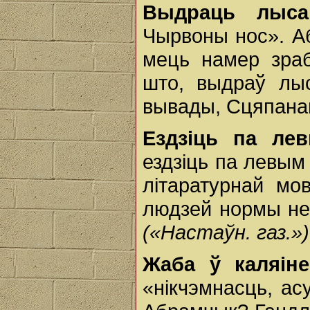
Выдраць лыса
Чырвоны нос». Аб
мець намер зраб
што, выдраў лы
вывады, Сцяпанав
Ездзіць па лев
ездзіць па левы
літаратурнай мо
людзей нормы не
(«Настаўн. газ.»)
Жаба ў каляіне
«нікчэмнасць, ас