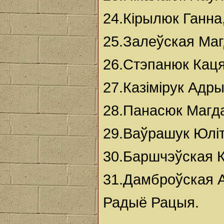
24.Кірылюк Ганна
25.Залеўская Маг
26.Стэпанюк Кац
27.Казімірук Адр
28.Панасюк Магда
29.Ваўрашук Юліт
30.Баршчэўская 
31.Дамброўская А
Радыё Рацыя.