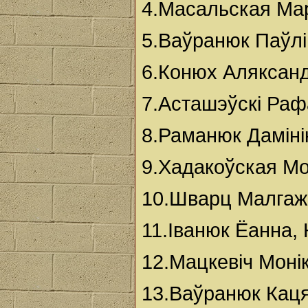
4.Масальская Мар
5.Ваўранюк Паўлі
6.Конюх Аляксанд
7.Асташэўскі Ра
8.Раманюк Даміні
9.Хадакоўская Мо
10.Шварц Малгаж
11.Іванюк Ёанна,
12.Мацкевіч Моні
13.Ваўранюк Каця