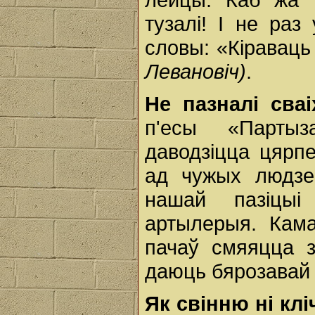
тузалі! І не ра
словы: «Кіраваць 
Левановіч)
.
Не пазналі сва
п'есы «Парты
даводзіцца цярп
ад чужых людзе
нашай пазіцыі
артылерыя. Кама
пачаў смяяцца з
даюць бярозава
Як свінню ні кл