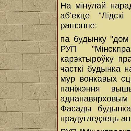
На мінулай нарад
аб'екце "Лідск
рашэнне:
па будынку "дом
РУП "Мінскпр
карэктыроўку пр
часткі будынка 
мур вонкавых сц
паніжэння выш
аднапавярховы
Фасады будынк
прадугледзець ан