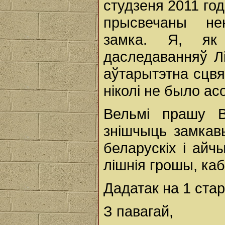
студзеня 2011 го
прысвечаны нен
замка. Я, як 
даследаванняў Лі
аўтарытэтна сцвя
ніколі не было а
Вельмі прашу В
знішчыць замкавы
беларускіх і айч
лішнія грошы, каб
Дадатак на 1 ста
З павагай,