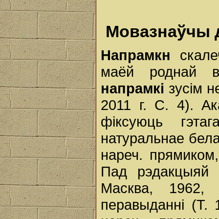
Мовазнаўчы 
Напрамкн
скале
маёй роднай в
напрамкі
зусім н
2011 г. С. 4). А
фіксуюць гэта
натуральнае бел
нареч. прямиком,
Пад рэдакцыяй 
Масква, 1962,
перавыданні (Т. 