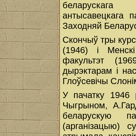
беларускага
антысавецкага п
Заходняй Беларусі
Скончыў тры курс
(1946) і Менскі
факультэт (19
дырэктарам і нас
Глоўсевічы Слоні
У пачатку 1946 
Чыгрыном, А.Гар
беларускую п
(арганізацыю) с