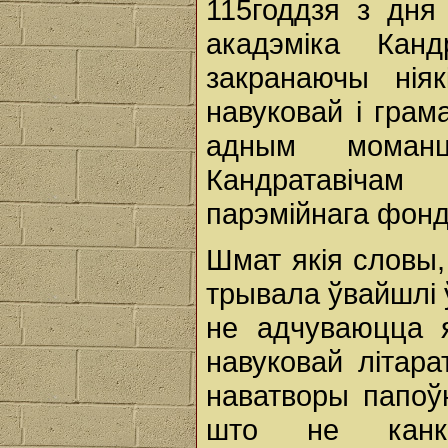
115годдзя з дня
акадэміка Кан
закранаючы ніяк
навуковай і грам
адным моманц
Кандратавічам
парэмійнага фонд
Шмат якія словы,
трывала ўвайшлі 
не адчуваюцца я
навуковай літара
наватворы папоўн
што не канкр