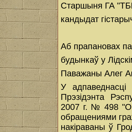
Старшыня ГА "ТБ
кандыдат гістары
Аб прапановах па
будынкаў у Лідскі
Паважаны Алег Ан
У адпаведнасці
Прэзідэнта Рэсп
2007 г. № 498 "
обращениями гра
накіраваны ў Гро