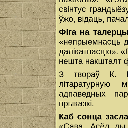
свінтус грандыёз
ўжо, відаць, пач
Фіга на талерцы
«непрыемнасць дл
далікатнасцю». «Г
нешта накшталт ф
З твораў К. К
літаратурную 
адпаведных пар
прыказкі.
Каб сонца засла
«Сава, Асёл ды