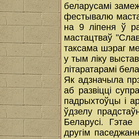
беларусамі замеж
фестывалю маста
на 9 ліпеня ў 
мастацтваў "Слав
таксама шэраг м
у тым ліку выста
літаратарамі бел
Як адзначыла пр
аб развіцці супр
падрыхтоўцы і а
ўдзелу прадстаў
Беларусі. Гэтае
другім паседжан