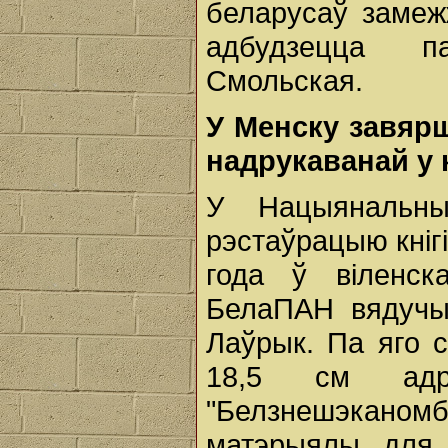
беларусаў замеж
адбудзецца п
Смольская.
У Менску завярш
надрукаванай у 
У Нацыянальны
рэстаўрацыю кніг
года ў віленск
БелаПАН вядучы
Лаўрык. Па яго 
18,5 см адр
"Белзнешэкано
матэрыялы для 