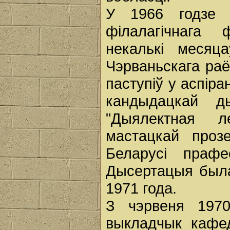
У 1966 годзе 
філалагічнага
некалькі месяц
Чэрваньскага раё
паступіў у аспір
кандыдацкай д
"Дыялектная л
мастацкай проз
Беларусі праф
Дысертацыя была
1971 года.
З чэрвеня 197
выкладчык кафе