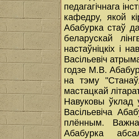
педагагічнага інс
кафедру, якой кі
Абабурка стаў дац
беларускай лінг
настаўніцкіх і н
Васільевіч атрым
годзе М.В. Абабу
на тэму "Станаў
мастацкай літара
Навуковы ўклад 
Васільевіча Абаб
плённым. Важн
Абабурка абс