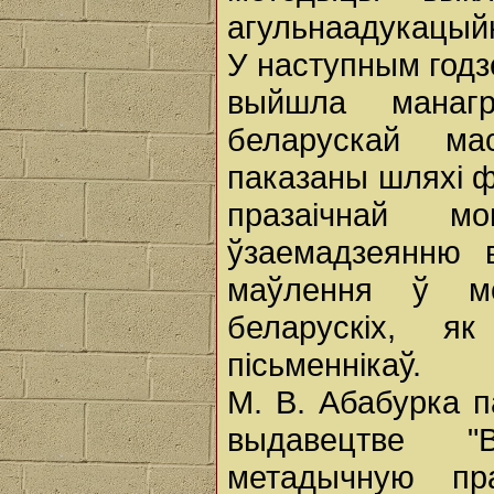
агульнаадукацый
У наступным годз
выйшла манагр
беларускай ма
паказаны шляхі 
празаічнай м
ўзаемадзеянню в
маўлення ў мов
беларускіх, я
пісьменнікаў.
М. В. Абабурка п
выдавецтве "
метадычную пр