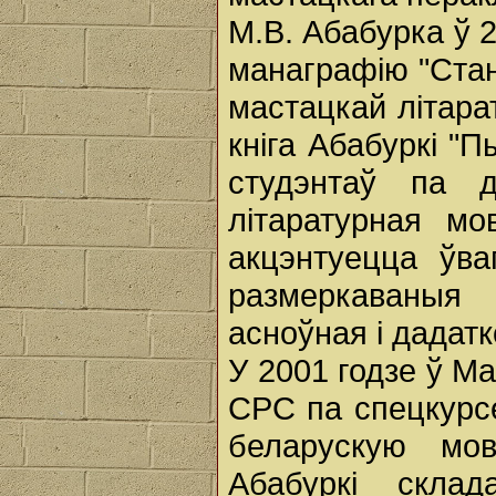
М.В. Абабурка ў 
манаграфію "Стан
мастацкай літара
кніга Абабуркі "П
студэнтаў па д
літаратурная мо
акцэнтуецца ўва
размеркаваныя
асноўная і дадатк
У 2001 годзе ў М
СРС па спецкурс
беларускую мо
Абабуркі скла