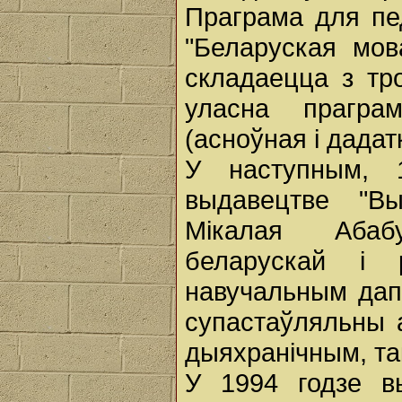
Праграма для пед
"Беларуская мов
складаецца з тро
уласна прагра
(асноўная і дадат
У наступным, 
выдавецтве "В
Мікалая Абаб
беларускай і 
навучальным дап
супастаўляльны а
дыяхранічным, так
У 1994 годзе в