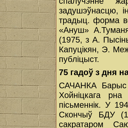
спалучэнне жа
задушэўнасцю, ін
традыц. форма в
«Ануш» А.Туманя
(1975, з А. Пысі
Капуцікян, Э. Меж
публіцыст.
75 гадоў з дня 
САЧАНКА Барыс І
Хойніцкага рна 
пісьменнік. У 19
Скончыў БДУ (1
сакратаром Са