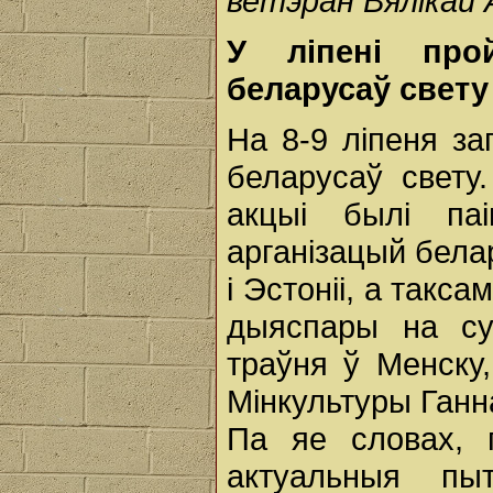
ветэран Вялікай 
У ліпені про
беларусаў свету
На 8-9 ліпеня з
беларусаў свету
акцыі былі паі
арганізацый белар
і Эстоніі, а такс
дыяспары на су
траўня ў Менску
Мінкультуры Ганн
Па яе словах, 
актуальныя пыт