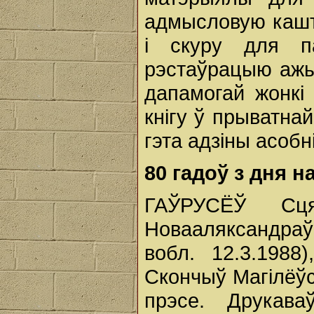
адмысловую кашт
і скуру для п
рэстаўрацыю ажы
дапамогай жонкі 
кнігу ў прыватна
гэта адзіны асобні
80 гадоў з дня 
ГАЎРУСЁЎ Сця
Новааляксандра
вобл. 12.3.1988
Скончыў Магілёўс
прэсе. Друкава