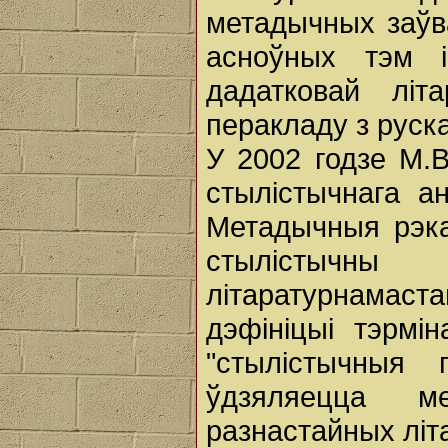
метадычных заўв
асноўных тэм і
дадатковай літ
перакладу з руск
У 2002 годзе М.
стылістычнага ан
Метадычныя рэка
стылістычн
літаратурнамаст
дэфініцыі тэрміна
"стылістычныя 
ўдзяляецца ме
разнастайных літ