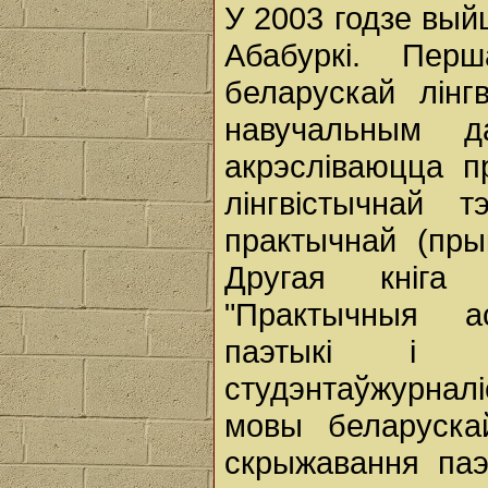
У 2003 годзе выйш
Абабуркі. Пер
беларускай лінгв
навучальным д
акрэсліваюцца п
лінгвістычнай т
практычнай (пры
Другая кніга
"Практычныя а
паэтыкі і т
студэнтаўжурнал
мовы беларуска
скрыжавання паэт