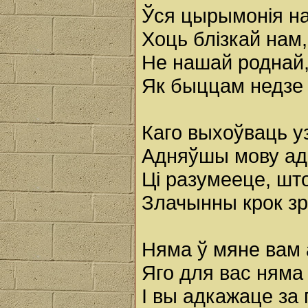
Ўся цырымонія на
Хоць блізкай нам,
Не нашай роднай,
Як быццам недзе 
Каго выхоўваць уз
Адняўшы мову ад
Ці разумееце, шт
Злачынны крок зр
Няма ў мяне вам 
Яго для вас няма 
І вы адкажаце за 