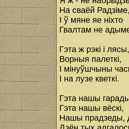
Я ж - не набрыдзь
На сваёй Радзіме
І ў мяне яе ніхто
Гвалтам не адыме
Гэта ж рэкі і лясы
Ворныя палеткі,
І мінуўшчыны час
І на лузе кветкі.
Гэта нашы гарады
Гэта нашы вёскі,
Нашы прадзеды, 
Дзён тых адгалоск