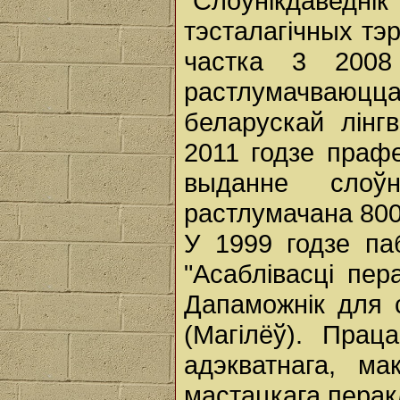
"Слоўнікдавед
тэсталагічных тэр
частка 3 2008
растлумачваюц
беларускай лінгв
2011 годзе праф
выданне слоў
растлумачана 800
У 1999 годзе па
"Асаблівасці пер
Дапаможнік для с
(Магілёў). Пра
адэкватнага, ма
мастацкага перак