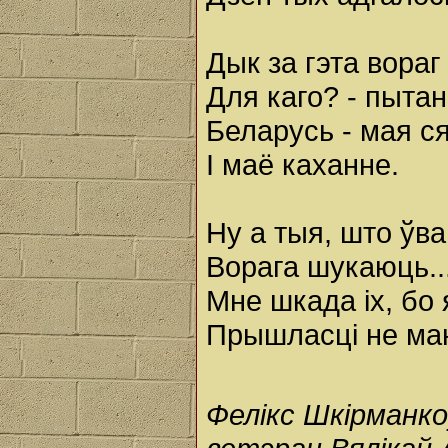
Дык за гэта вораг
Для каго? - пытан
Беларусь - мая ся
І маё каханне.
Ну а тыя, што ўв
Ворага шукаюць..
Мне шкада іх, бо
Прышласці не ма
Фелікс Шкірманко