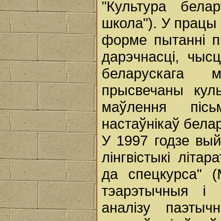
"Культура бела
школа"). У працы
форме пытанні пр
дарэчнасці, чысц
беларускага 
прысвечаны куль
маўлення пісьм
настаўнікаў белар
У 1997 годзе вый
лінгвістыкі літа
да спецкурса" (
тэарэтычныя і 
аналізу паэтыч