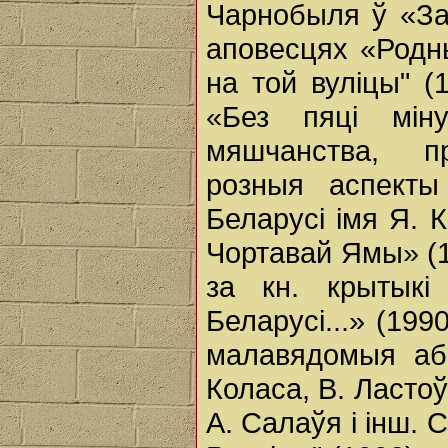
Чарнобыля ў «Зап
аповесцях «Родны
на той вуліцы" (
«Без пяці мін
мяшчанства, пр
розныя аспекты
Беларусі імя Я. 
Чортавай Ямы» (19
за кн. крытыкі
Беларусі...» (199
малавядомыя аб
Коласа, В. Ластоў
А. Салаўя і інш. С