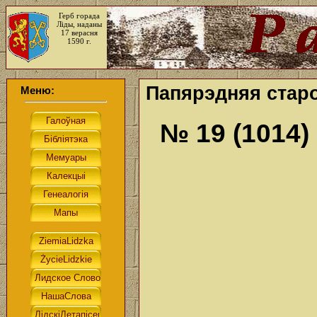
Герб горада
Ліды, наданы
17 верасня
1590 г.
Папярэдняя старо
Меню:
№ 19 (1014)