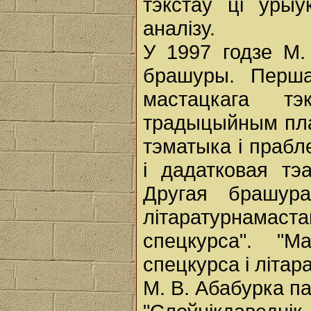
тэкстаў ці ўрыў
аналізу.
У 1997 годзе М.
брашуры. Перша
мастацкага тэ
традыцыйным пла
тэматыка і прабл
і дадатковая тэ
Другая брашура
літаратурнама
спецкурса". "М
спецкурса і літар
М. В. Абабурка п