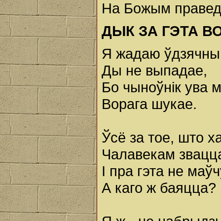
На Божым правед
ДЫК ЗА ГЭТА В
Я жадаю ўдзячны
Ды не выпадае,
Бо чыноўнік ува 
Ворага шукае.
Ўсё за тое, што х
Чалавекам звацц
І пра гэта не маўч
А каго ж баяцца?