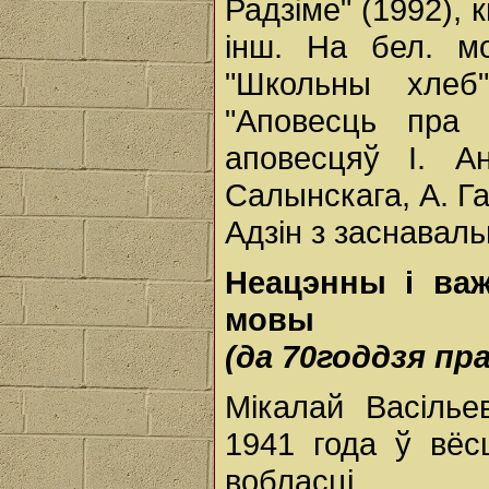
Радзіме" (1992), к
інш. На бел. м
"Школьны хлеб
"Аповесць пра 
аповесцяў І. А
Салынскага, А. Гал
Адзін з заснаваль
Неацэнны і важ
мовы
(да 70годдзя пр
Мікалай Васілье
1941 года ў вё
вобласці.