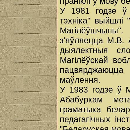
праніклі ў мову б
У 1981 годзе ў
тэхніка" выйшлі
Магілёўшчыны"
з'яўляецца М.В. 
дыялектныя сл
Магілёўскай воб
пацвярджаюцца
маўлення.
У 1983 годзе ў 
Абабуркам мет
граматыка белар
педагагічных ін
"Беларуская мова 