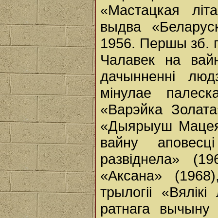
«Мастацкая літ
выдва «Беларус
1956. Першы зб. 
Чалавек на вай
дачынненні люд
мінулае палес
«Варэйка Золата»
«Дыярыуш Мацея 
вайну аповесц
развіднела» (1
«Аксана» (1968
трылогіі «Вялікі
ратнага вычыну