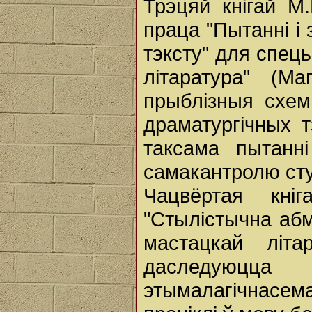
Трэцяй кнігай М
праца "Пытанні і 
тэксту" для спец
літаратура" (М
прыблізныя схем
драматургічных тэ
таксама пытанні
самакантролю сту
Чацвёртая кні
"Стылістычна аб
мастацкай літа
даследуюц
этымалагічнасем