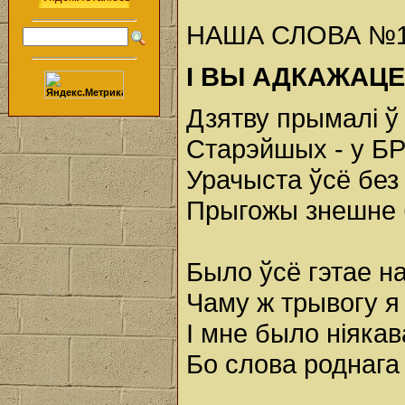
НАША СЛОВА №19 (
І ВЫ АДКАЖАЦЕ
Дзятву прымалі ў
Старэйшых - у Б
Урачыста ўсё без
Прыгожы знешне 
Было ўсё гэтае на
Чаму ж трывогу я 
І мне было ніякав
Бо слова роднага 