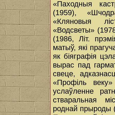
«Паходныя каст
(1959), «Шчодр
«Кляновыя ліс
«Водсветы» (1978
(1986, Літ. прэ
матыў, які прагуч
як біяграфія цэл
вырас пад гармат
свеце, адказнас
«Профіль веку»
услаўленне рат
стваральная мі
роднай прыроды (