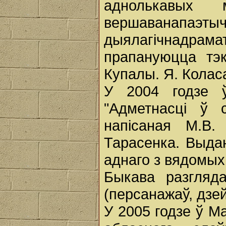
аднолькавых
вершаванапаэт
дыялагічнадрама
прапануюцца тэ
Купалы. Я. Коласа
У 2004 годзе 
"Адметнасці ў 
напісаная М.В.
Тарасенка. Выда
аднаго з вядомых 
Быкава разгляд
(персанажаў, дзе
У 2005 годзе ў М