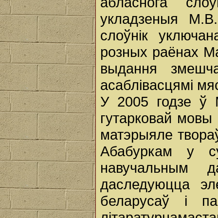
абласнога сло
укладзеныя М.В
слоўнік уключан
розных раёнах Ма
выдання змешч
асаблівасцямі мя
У 2005 годзе ў 
гутарковай мовы 
матэрыяле твораў
Абабуркам у с
навучальным д
даследуюцца эл
беларусаў і па
літаратурнамаста