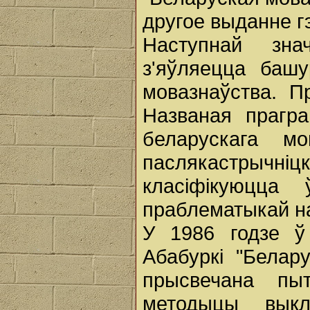
другое выданне г
Наступнай зна
з'яўляецца башу
мовазнаўства. Пр
Названая прагр
беларускага мо
паслякастрыч
класіфікуюцца
праблематыкай на
У 1986 годзе ў
Абабуркі "Белару
прысвечана пыт
методыцы выкл