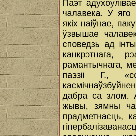
Паэт адухоўлівае
чалавека. У яго
якіх наіўнае, пак
ўзвышае чалаве
споведзь ад інт
канкрэтнага, 
рамантычнага, м
паэзіі Г., «
касмічнаўзбуйне
дабра са злом. 
жывы, зямны чал
прадметнасць, к
гіпербалізаван