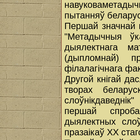
навуковаметадыч
пытанняў беларус
Першай значнай 
"Метадычныя ўк
дыялектнага ма
(дыпломнай) п
філалагічнага фак
Другой кнігай да
творах беларуск
слоўнікдаведнік
першай спроба
дыялектных слоў
празаікаў ХХ стаг