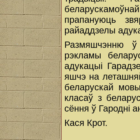
беларускамоўн
прапануюць звя
райаддзелы адука
Размяшчэнню ў 
рэкламы белару
адукацыі Гарадзе
яшчэ на леташняй
беларускай мовы
класаў з белару
сёння ў Гародні а
Кася Крот.