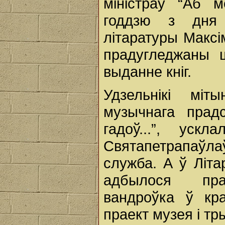
міністраў “Аб 
годдзю з дня 
літаратуры Максі
прадугледжаны 
выданне кніг.
Удзельнікі міт
музычнага прад
гадоў...”, уск
Святапетрапаўла
служба. А ў Літа
адбылося прад
вандроўка ў кр
праект музея і тр