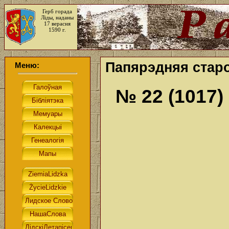
Герб горада
Ліды, наданы
17 верасня
1590 г.
Папярэдняя старо
Меню:
№ 22 (1017)