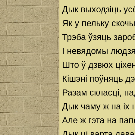
Дык выходзіць ус
Як у пельку скочы
Трэба ўзяць заро
I невядомы людзя
Што ў дзвюх ціхен
Кішэні поўняць д
Разам скласці, па
Дык чаму ж на іх
Але ж гэта на пап
Дык ці варта дав