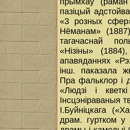
прымхаў (раман 
пазіцый адстойва
«3 розных сфер»
Нёманам» (1887
тагачаснай пол
«Нізіны» (1884)
апавяданнях «Рэ
інш. паказала ж
Пра фальклор і 
«Людзі і кветк
Інсцэніраваныя т
І.Буйніцкага («Х
драм. гуртком у
драмы і камедыі (