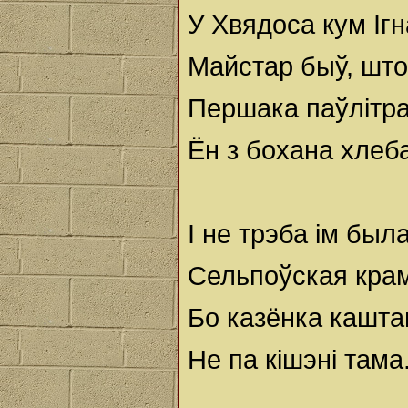
У Хвядоса кум Ігн
Майстар быў, што
Першака паўлітра
Ён з бохана хлеба
I не трэба ім был
Сельпоўская кра
Бо казёнка кашта
Не па кішэні тама