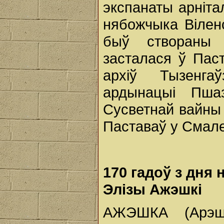
экспанаты арніта
нябожчыка Віленс
быў створаны а
засталася ў Пас
архіў Тызенга
ардынацыі Пша
Сусветнай вайны 
Паставаў у Смал
170 гадоў з дня
Элізы Ажэшкі
АЖЭШКА (Арэшк