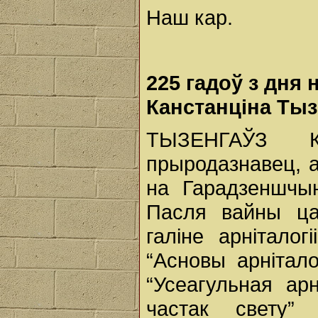
Наш кар.
225 гадоў з дня
Канстанціна Тыз
ТЫЗЕНГАЎЗ Канс
прыродазнавец, а
на Гарадзеншчы
Пасля вайны ца
галіне арнітало
“Асновы арнітало
“Усеагульная арн
частак свету” 