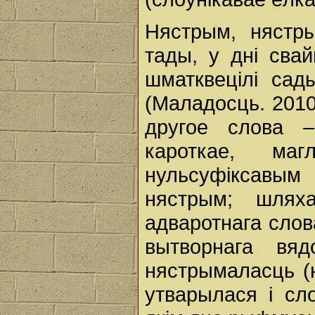
Нястрым, нястры
тады, у дні свай
шматквецілі сад
(Маладосць. 2010
другое слова 
кароткае, ма
нульсуфіксавы
нястрым; шлях
адваротнага слов
вытворнага вя
нястрымаласць (
утварылася і сло