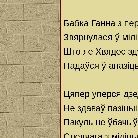
Бабка Ганна з пе
Звярнулася ў міл
Што яе Хвядос зд
Падаўся ў апазіц
Цяпер упёрся дзе
Не здаваў пазіцыі
Пакуль не ўбачыў
Следчага з міліцы