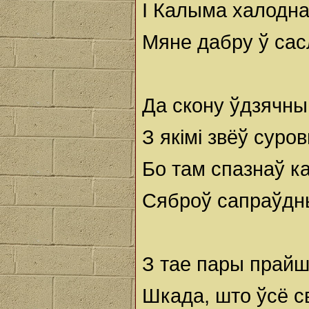
I Калыма халодн
Мяне дабру ў сас
Да скону ўдзячны
З якімі звёў суро
Бо там спазнаў к
Сяброў сапраўдны
З тае пары прайш
Шкада, што ўсё 