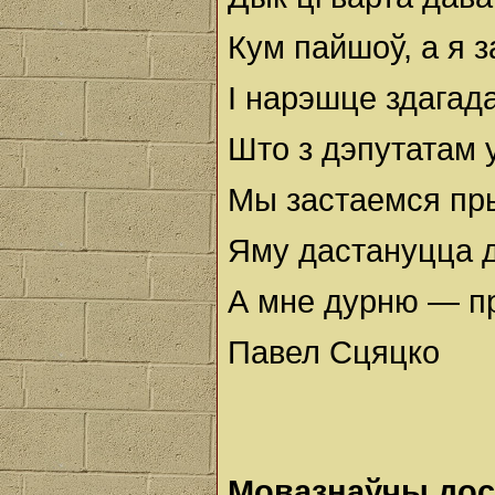
Кум пайшоў, а я 
I нарэшце здагад
Што з дэпутатам 
Мы застаемся пры
Яму дастануцца 
А мне дурню — пр
Павел Сцяцко
Мовазнаўчы до