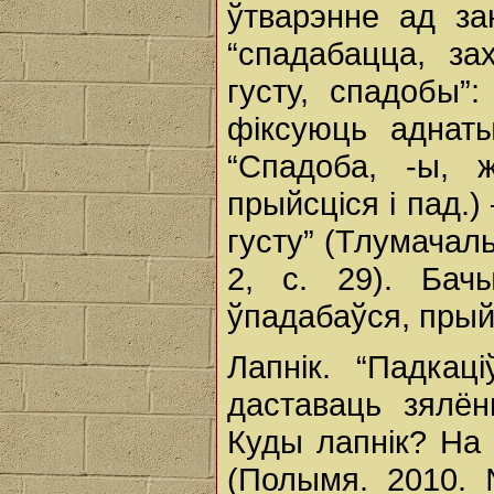
ўтварэнне ад за
“спадабацца, за
густу, спадобы”
фіксуюць аднаты
“Спадоба, -ы, 
прыйсціся і пад.
густу” (Тлумачаль
2, с. 29). Бач
ўпадабаўся, прый
Лапнік. “Падкаці
даставаць зялён
Куды лапнік? На 
(Полымя. 2010. 