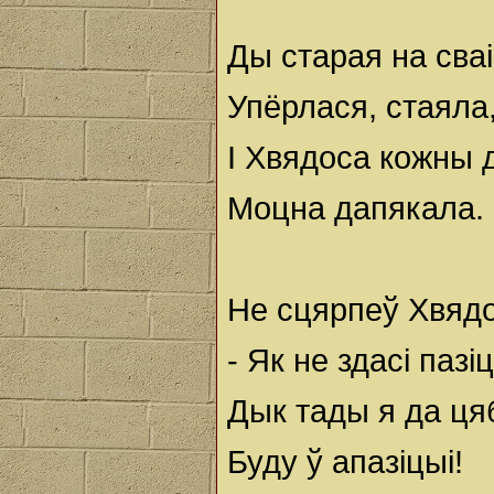
Ды старая на сва
Упёрлася, стаяла
I Хвядоса кожны 
Моцна дапякала.
Не сцярпеў Хвядо
- Як не здасі пазіц
Дык тады я да ця
Буду ў апазіцыі!