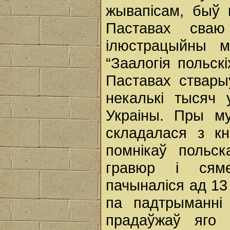
жывапісам, быў 
Паставах сваю
ілюстрацыйны м
“Заалогія польск
Паставах ствары
некалькі тысяч 
Украіны. Пры му
складалася з кні
помнікаў польск
гравюр і сяме
пачыналіся ад 13
па падтрыманні 
прадаўжаў яго 