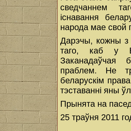
сведчаннем та
існавання бела
народа мае свой 
Дарэчы, кожны з
таго, каб у В
Заканадаўчая 
праблем. Не т
беларускім права
тэставанні яны ўл
Прынята на пасе
25 траўня 2011 го