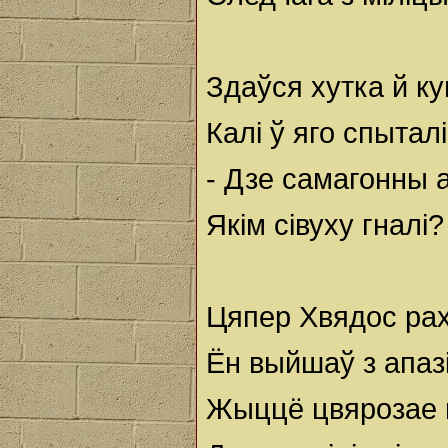
Здаўся хутка й кум
Калі ў яго спыталі
- Дзе самагонны а
Якім сівуху гналі?
Цяпер Хвядос ра
Ён выйшаў з апазі
Жыццё цвярозае 