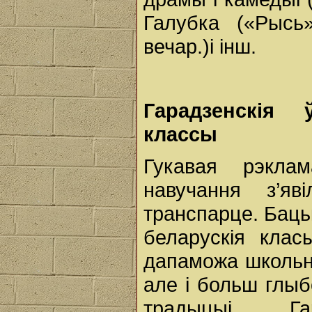
Галубка («Рысь
вечар.)і інш.
Гарадзенскія
классы
Гукавая рэкла
навучання з’яв
транспарце. Баць
беларускія кла
дапаможа школьні
але і больш глыб
традыцыі. Г