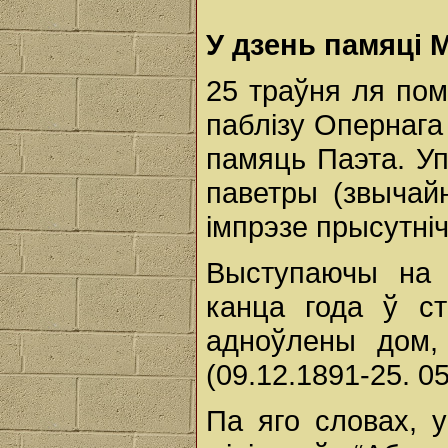
У дзень памяці 
25 траўня ля пом
паблізу Опернага
памяць Паэта. У
паветры (звычай
імпрэзе прысутні
Выступаючы на м
канца года ў ст
адноўлены дом, 
(09.12.1891-25. 0
Па яго словах, 