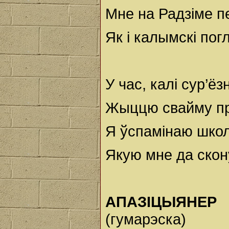
Мне на Радзіме п
Як і калымскі пог
У час, калі сур’ё
Жыццю свайму пр
Я ўспамінаю шко
Якую мне да скон
АПАЗІЦЫЯНЕР
(гумарэска)