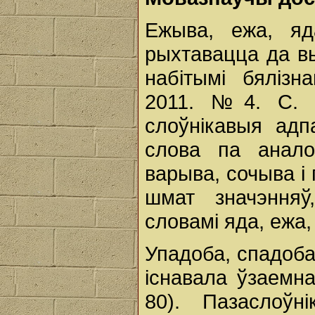
Ежыва, ежа, яд
рыхтавацца да вы
набітымі бялізн
2011. №4. С. 1
слоўнікавыя адпа
слова па анало
варыва, сочыва і
шмат значэнняў
словамі яда, ежа,
Упадоба, спадоба
існавала ўзаемн
80). Пазаслоўн