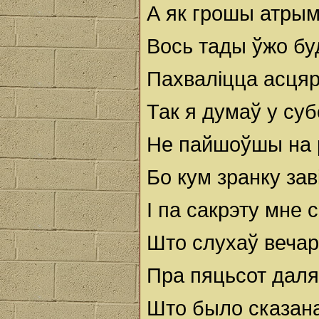
А як грошы атры
Вось тады ўжо бу
Пахваліцца асця
Так я думаў у суб
Не пайшоўшы на 
Бо кум зранку зав
I па сакрэту мне с
Што слухаў вечар
Пра пяцьсот даля
Што было сказан