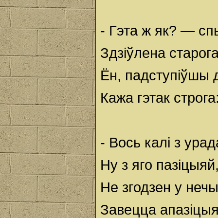
- Гэта ж як? — с
Здзіўлена старога
Ён, падступіўшы д
Кажа гэтак строга
- Вось калі з урад
Ну з яго пазіцыяй
Не згодзен у нечы
Завецца апазіцыя