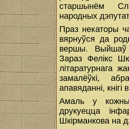
старшынём Сла
народных дэпутат
Праз некаторы ч
вярнуўся да род
вершы. Выйшаў 
Зараз Фелікс Шк
літаратурнага ж
замалёўкі, абр
апавяданні, кнігі
Амаль у кожны
друкуецца інфа
Шкірманкова на 