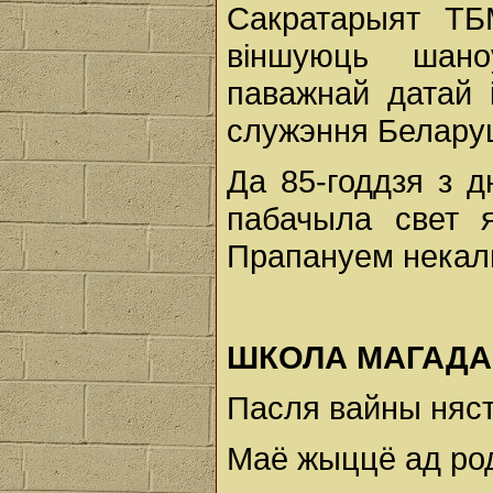
Сакратарыят ТБ
віншуюць шано
паважнай датай і
служэння Белару
Да 85-годдзя з 
пабачыла свет яг
Прапануем некальк
ШКОЛА МАГАД
Пасля вайны няс
Маё жыццё ад род