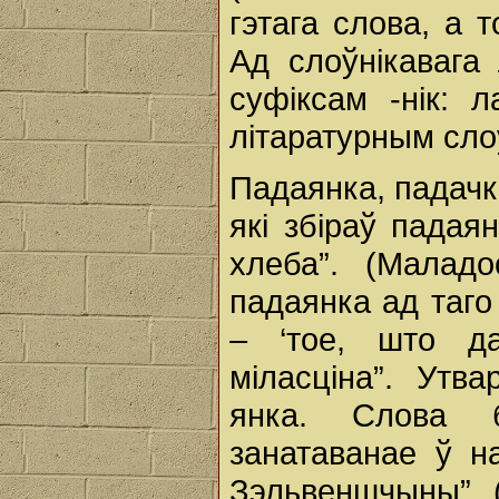
гэтага слова, а т
Ад слоўнікавага
суфіксам -нік: 
літаратурным слоў
Падаянка, падачк
які збіраў падая
хлеба”. (Малад
падаянка ад таго
– ‘тое, што д
міласціна”. Утва
янка. Слова 
занатаванае ў н
Зэльвеншчыны” (