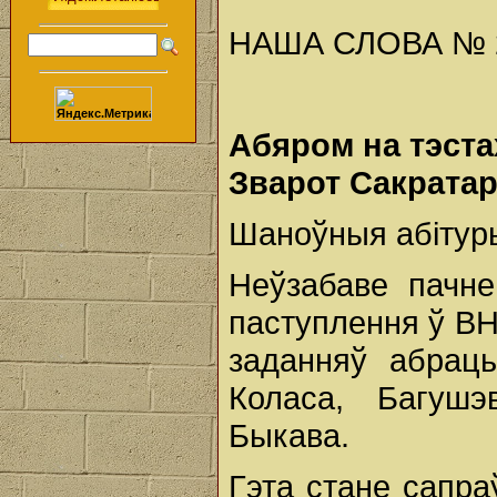
НАША СЛОВА № 22 
Абяром на тэста
Зварот Сакрата
Шаноўныя абітурые
Неўзабаве пачне
паступлення ў В
заданняў абрац
Коласа, Багушэв
Быкава.
Гэта стане сапр