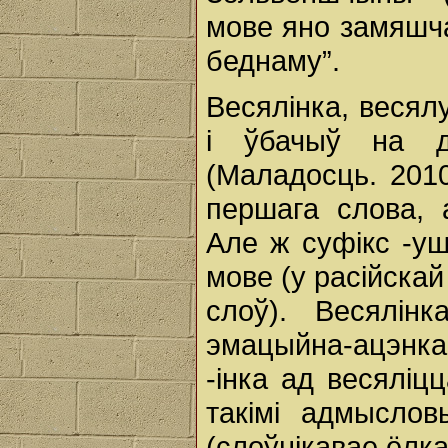
мове яно замяшча
беднаму”.
Весялінка, весял
і ўбачыў на д
(Маладосць. 2010
першага слова, 
Але ж суфікс -у
мове (у расійскай
слоў). Весялін
эмацыйна-ацэнк
-інка ад весяліц
такімі адмыслов
(слоўнікавае ёлка)