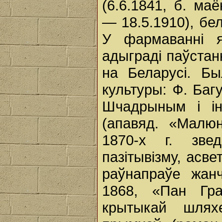
(6.6.1841, б. ма
— 18.5.1910), бе
У фармаванні 
адыграді паўстанн
на Беларусі. Бы
культуры: Ф. Баг
Шчадрыным і ін
(апавяд. «Малюн
1870-х г. зве
пазітывізму, асв
раўнапраўе жан
1868, «Пан Гра
крытыкай шлях