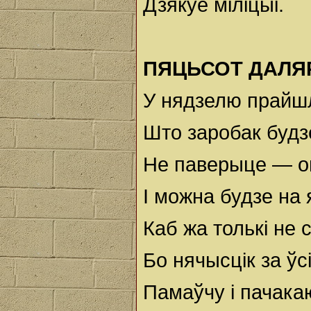
Дзякуе міліцыі.
ПЯЦЬСОТ ДАЛЯ
У нядзелю прайшл
Што заробак будз
Не паверыце — о
I можна будзе на я
Каб жа толькі не 
Бо нячысцік за ўс
Памаўчу і пачака