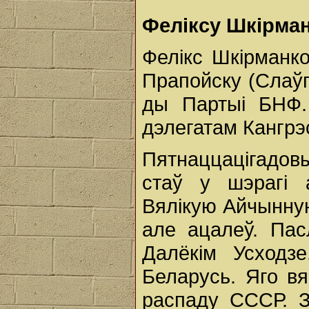
Феліксу Шкірман
Фелікс Шкірманко
Прапойску (Слаўг
ды Партыі БНФ.
дэлегатам Кангрэ
Пятнаццацігадо
стаў у шэрагі
Вялікую Айчынну
але ацалеў. Пас
Далёкім Усходз
Беларусь. Яго вя
распаду СССР. З