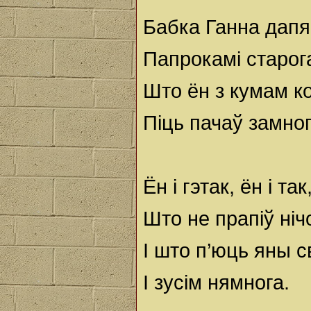
Бабка Ганна дапя
Папрокамі старог
Што ён з кумам к
Піць пачаў замног
Ён і гэтак, ён і так
Што не прапіў ніч
I што п’юць яны 
I зусім нямнога.