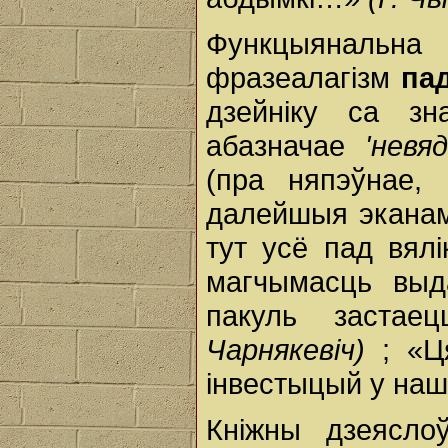
Функцыянальн
фразеалагізм
па
дзейніку са зн
абазначае
'невя
(пра няпэўнае,
далейшыя эканам
тут усё пад вял
магчымасць выд
пакуль заста
Чарнякевіч)
; «Ц
інвестыцый у наш
Кніжны дзеясло