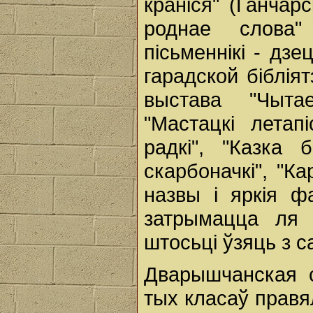
краніся" (Ганчарс
роднае слова" 
пісьменнікі - дзе
гарадской біблі
выстава "Чыта
"Мастацкі летап
радкі", "Казка 
скарбоначкі", "Ка
назвы і яркія 
затрымацца ля 
штосьці ўзяць з с
Дварышчанская с
тых класаў правя