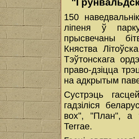
"Грунвальдск
150 наведвальні
ліпеня ў парк
прысвечаны біт
Княства Літоўск
Тэўтонскага орд
право-дзіцца трэ
на адкрытым пав
Сустрэць гасцей
гадзіліся белару
вох", "План", а
Terrae.