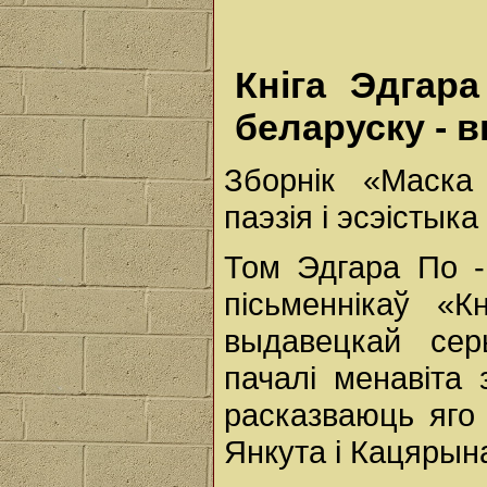
Кніга Эдгар
беларуску - 
Зборнік «Маска
паэзія і эсэістыка
Том Эдгара По -
пісьменнікаў «К
выдавецкай сер
пачалі менавіта
расказваюць яго
Янкута і Кацярын