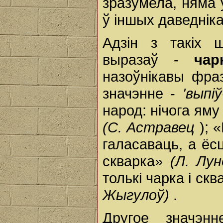
зразумела, няма 
ў іншых даведніка
Адзін з такіх 
выразаў -
ча
назоўнікавы фра
значэнне -
'выпі
народ: нічога яму
(С. Астравец
); 
галасаваць, а ёсц
скварка»
(Л. Лу
толькі чарка і ск
Жыгулоў)
.
Другое значэ