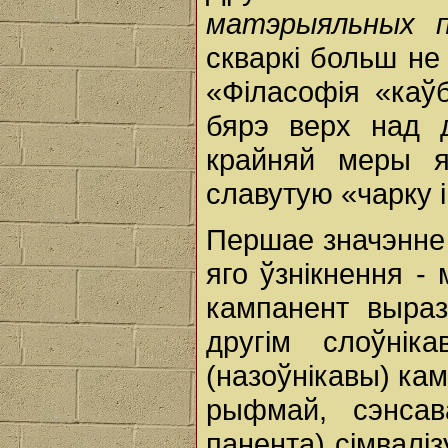
матэрыяльных 
скваркі больш н
«Філасофія «каўба
бярэ верх над
крайняй меры я
славутую «чарку 
Першае значэнне
яго ўзнікнення -
кампанент выраз
другім слоўні
(назоўнікавы) ка
рыфмай, сэнсав
панента) сімвалі