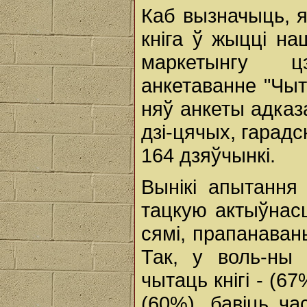
Каб вызначыць, 
кніга ў жыцці на
маркетынгу цэ
анкетаванне "Чыт
няў анкеты адказа
дзі-цячых, гарадск
164 дзяўчынкі.
Вынікі апытання
тацкую актыўнас
сямі, прапанаван
Так, у воль-ны 
чытаць кнігі - (6
(60%), бавіць ча