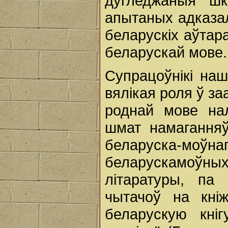
дугледжаныя шк
апытаных адказал
беларускіх аўтара
беларускай мове.
Супрацоўнікі на
вялікая роля ў за
роднай мове на
шмат намагання
беларуска-моўн
беларускамоў
літаратуры, па
чытачоў на кні
беларускую кні