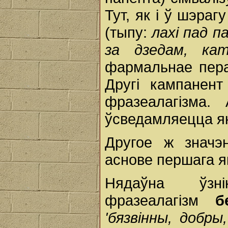
Тут, як і ў шэра
(тыпу:
лахі пад па
за дзедам, к
фармальнае пера
Другі кампанен
фразеалагізма.
ўсведамляецца як
Другое ж значэ
аснове першага я
Нядаўна ўзн
фразеалагізм
б
'бязвінны, добр