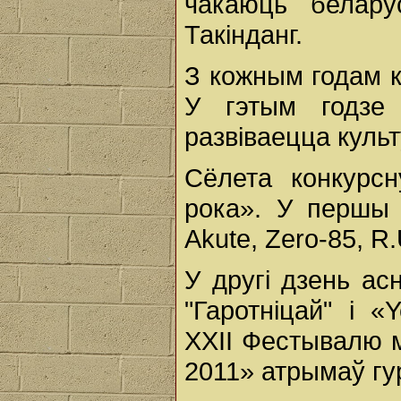
чакаюць белару
Такінданг.
З кожным годам к
У гэтым годзе 
развіваецца культ
Сёлета конкурс
рока». У першы д
Akute, Zero-85, R.
У другі дзень ас
"Гаротніцай" і «
XXII Фестывалю 
2011» атрымаў гур