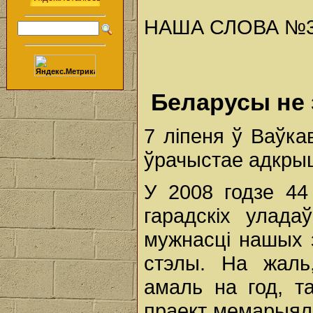
НАША СЛОВА №30 (
Беларусы не
7 ліпеня ў Ваўк
ўрачыстае адкрыц
У 2008 годзе 44
гарадскіх улад
мужнасці нашых
стэлы. На жаль
амаль на год, т
праект мемарыяль