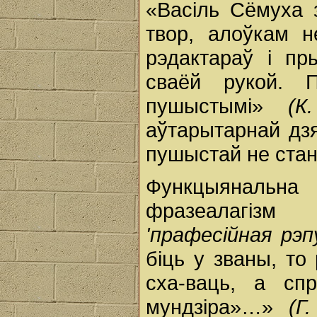
«Васіль Сёмуха 
твор, алоўкам н
рэдактараў і пр
сваёй рукой. 
пушыстымі»
(К
аўтарытарнай дзя
пушыстай не ста
Функцыянальн
фразеалагіз
'прафесійная рэ
біць у званы, т
сха-ваць, а сп
мундзіра»…»
(Г