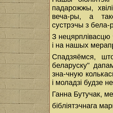
падарожжы, хвілі
веча-ры, а та
сустрэчы з бела-р
З нецярплівасцю 
і на нашых мерап
Спадзяёмся, шт
беларуску" дапа
зна-чную колька
і моладзі будзе н
Ганна Бутучак, м
бібліятэчнага ма