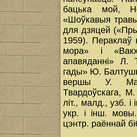
бацька мой, Н
«Шоўкавыя травы
для дзяцей («Пры
1959). Пераклаў
мора» і «Вакхі
апавяданні» Л. 
гады» Ю. Балтушы
вершы У. Мая
Твардоўскага, М
літ., малд., узб. 
укр. і інш. мов
цэнтр. раённай бі