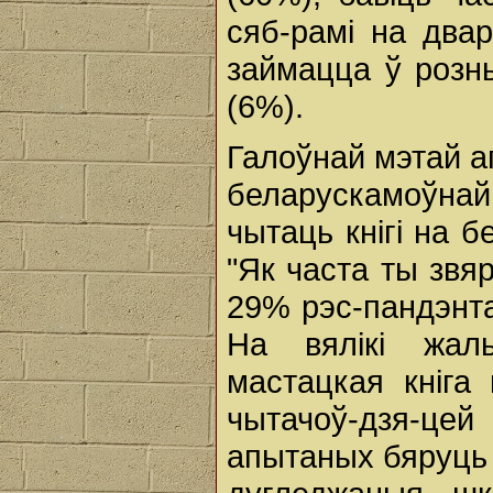
сяб-рамі на двар
займацца ў розны
(6%).
Галоўнай мэтай а
беларускамоўнай
чытаць кнігі на 
"Як часта ты звя
29% рэс-пандэнта
На вялікі жаль
мастацкая кніга
чытачоў-дзя-ц
апытаных бяруць у