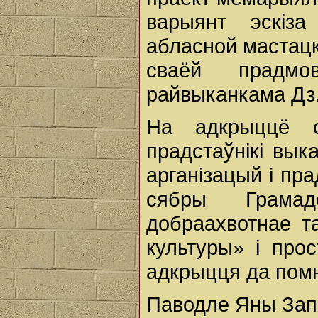
варыянт эскіз
абласной мастацк
сваёй прадмо
райвыканкама Дз.
На адкрыццё с
прадстаўнікі вык
арганізацый і пра
сябры Грамад
добраахвотнае та
культуры» і про
адкрыцця да помні
Паводле Яны Зап