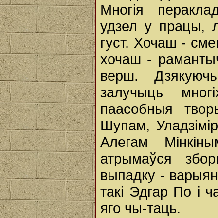
Многія перакла
удзел у працы, л
густ. Хочаш - см
хочаш - раманты
верш. Дзякуючы
залучыць многі
паасобныя твор
Шупам, Уладзім
Алегам Мінкін
атрымаўся збор
выпадку - варыян
такі Эдгар По і 
яго чы-таць.