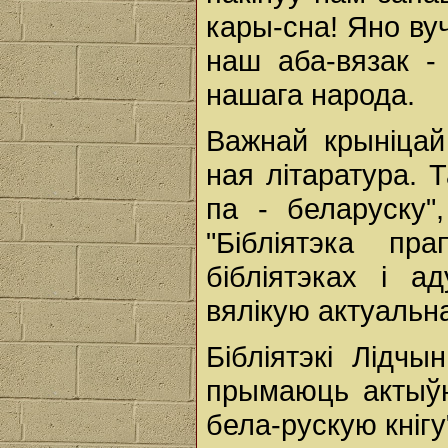
кары-сна! Яно вуч
наш аба-вязак -
нашага народа.
Важнай крыніцай
ная літаратура. 
па - беларуску",
"Бібліятэка пр
бібліятэках і а
вялікую актуальн
Бібліятэкі Лідчы
прымаюць актыўн
бела-рускую кнігу