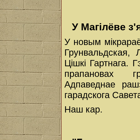
У Магілёве з
У новым мікрараё
Грунвальдская, 
Цішкі Гартнага. 
прапановах гр
Адпаведнае раш
гарадскога Савета
Наш кар.