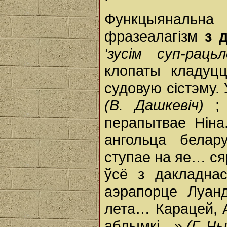
Функцыянальн
фразеалагізм
з 
'зусім суп-рац
клопаты кладуц
судовую сістэму.
(В. Дашкевіч)
;
перапытвае Ніна
ангольца белар
ступае на яе… ся
ўсё з дакладна
аэрапорце Луан
лета… Карацей, 
абдымкі…»
(Г. Ч