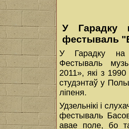
У Гарадку 
фестываль "
У Гарадку на 
Фестываль музы
2011», які з 199
студэнтаў у Поль
ліпеня.
Удзельнікі і слу
фестываль Басов
авае поле, бо 