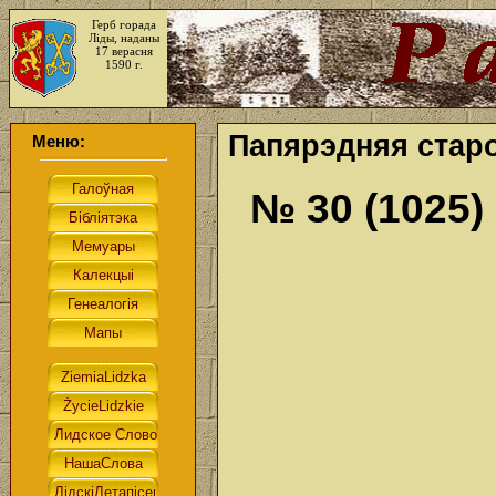
Герб горада
Ліды, наданы
17 верасня
1590 г.
Папярэдняя старо
Меню:
№ 30 (1025)