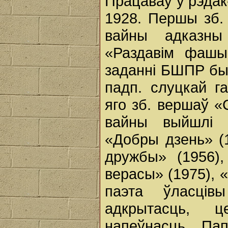
Працаваў у рэдак-
1928. Першы зб.
вайны адказны 
«Раздавім фашы
заданні БШПР бы
падп. слуцкай г
яго зб. вершаў «
вайны выйшлі з
«Добры дзень» (1
дружбы» (1956),
верасы» (1975), 
паэта ўласців
адкрытасць, 
напеўнасць. Па