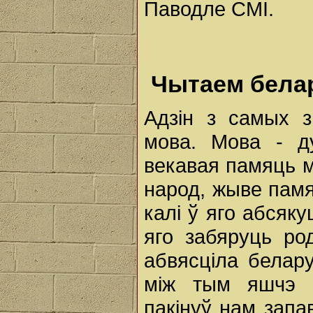
Паводле СМІ.
Чытаем белар
Адзін з самых з
мова. Мова - д
векавая памяць м
народ, жыве памя
калі ў яго абсяку
яго забяруць р
абвясціла белар
між тым яшчэ 
пакінуў нам запа