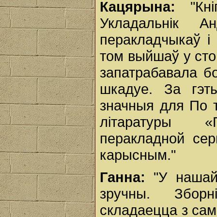
Кацярына:
"Кн
Укладальнік А
перакладчыкаў і
том выйшаў у сто
запатрабавала бо
шкадуе. За гэт
значныя для По т
літаратуры «П
перакладной сер
карысным."
Ганна:
"У нашай
зручны. Збор
складаецца з сам