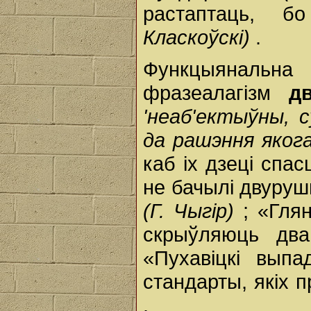
растаптаць, б
Класкоўскі)
.
Функцыянальн
фразеалагізм
д
'неаб'ектыўны, 
да рашэння яког
каб іх дзеці спас
не бачылі двуруш
(Г. Чыгір)
; «Гля
скрыўляюць дв
«Пухавіцкі вып
стандарты, якіх
.