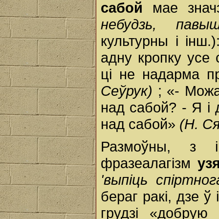
сабой
мае зна
небудзь, пав
культурны і інш.
адну кропку усе
ці не надарма 
Сеўрук)
; «- Мож
над сабой? - Я і
над сабой»
(Н. С
Размоўны, з і
фразеалагізм
уз
'выпіць спіртно
бераг ракі, дзе ў
грудзі «добрую