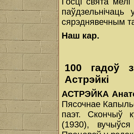
Госці свята мелі
паўдзельнічаць 
сярэднявечным т
Наш кар.
100 гадоў 
Астрэйкі
АСТРЭЙКА Ана
Пясочнае Капыльск
паэт. Скончыў 
(1930), вучыўся