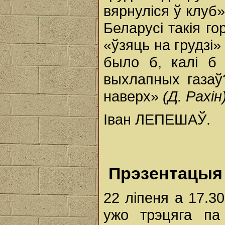
вярнуліся ў клуб
Беларусі такія го
«ўзяць на грудзі»
было б, калі б 
выхлапных газаў
наверх»
(Д. Рахін)
Іван ЛЕПЕШАЎ.
Прэзентацыя
22 ліпеня а 17.3
ужо трэцяга па 