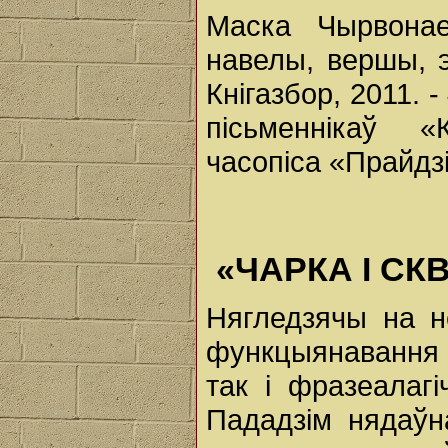
Маска Чырвона
навелы, вершы, э
Кнігазбор, 2011. -
пісьменнікаў «К
часопіса «Прайдзі
«ЧАРКА І СК
Нягледзячы на н
функцыянавання 
так і фразеалаг
Пададзім нядаўн