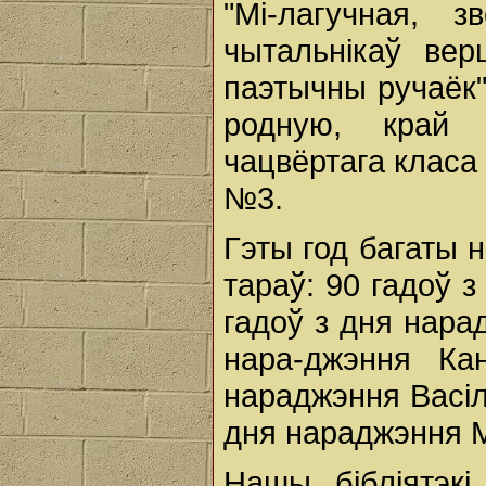
"Мі-лагучная, 
чытальнікаў вер
паэтычны ручаёк"
родную, край 
чацвёртага класа
№3.
Гэты год багаты н
тараў: 90 гадоў 
гадоў з дня нарад
нара-джэння Ка
нараджэння Васіля
дня нараджэння Ма
Нашы бібліятэкі