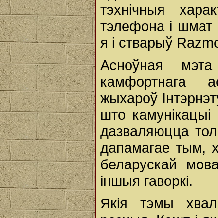
тэхнічныя хара
тэлефона і шмат 
я і стварыў Razmo
Асноўная мэта
камфортнага а
жыхароў Інтэрнэт
што камунікацыі 
дазваляюцца тол
дапамагае тым, 
беларускай мова
іншыя гаворкі.
Якія тэмы хва