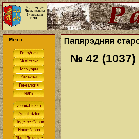
Герб горада
Ліды, наданы
17 верасня
1590 г.
Папярэдняя старо
Меню:
№ 42 (1037)