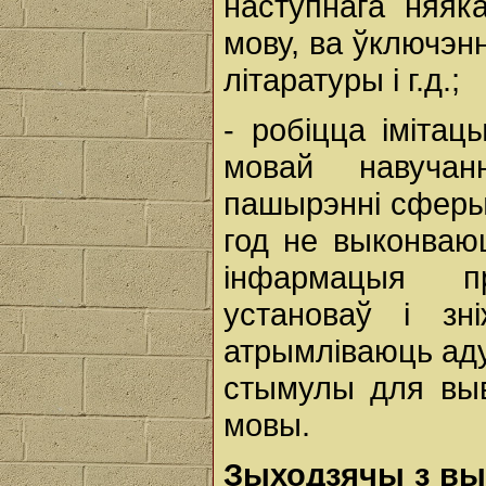
наступнага няяк
мову, ва ўключэнн
літаратуры і г.д.;
- робіцца імітац
мовай навуча
пашырэнні сферы
год не выконваю
інфармацыя п
установаў і зн
атрымліваюць ад
стымулы для выв
мовы.
Зыходзячы з вы