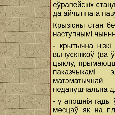
еўрапейскіх стан
да айчыннага нав
Крызісны стан б
наступнымі чыннн
- крытычна нізкі
выпускнікоў (ва ў
цыклу, прымаюцц
паказчыкамі 
матэматычнай
недапушчальна дл
- у апошнія гады
месцаў як на пл