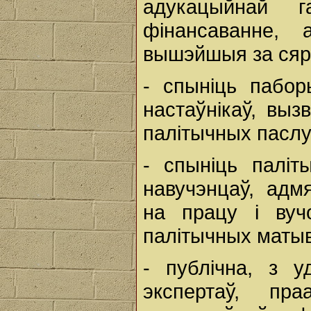
адукацыйнай г
фінансаванне, 
вышэйшыя за сярэ
- спыніць пабо
настаўнікаў, выз
палітычных паслу
- спыніць паліт
навучэнцаў, адм
на працу і вуч
палітычных матыв
- публічна, з у
экспертаў, пр