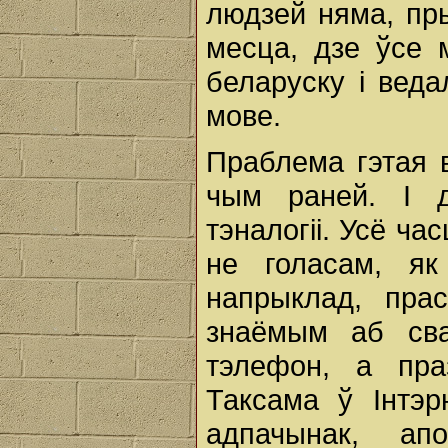
людзей няма, пр
месца, дзе ўсе м
беларуску і веда
мове.
Праблема гэтая 
чым раней. І 
тэналогіі. Усё ч
не голасам, як
напрыклад, пра
знаёмым аб св
тэлефон, а пра
Таксама ў Інтэ
адпачынак, ап