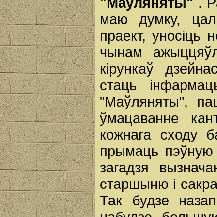
"Маўляняты"
. 
маю думку, цал
праект, уносіць н
чынам ажыццяўл
кірункаў дзейна
стаць інфарма
"Маўляняты", па
ўмацаванне кан
кожнага сходу б
прымаць пэўную 
загадзя вызнача
старшыню і сакра
Так будзе назап
набудзе большую