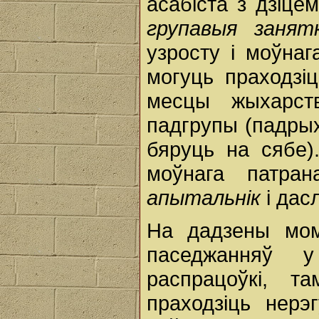
асабіста з дзіцем
групавыя занят
узросту і моўнаг
могуць праходзі
месцы жыхарст
падгрупы (падрых
бяруць на сябе)
моўнага патран
апытальнік
і дас
На дадзены мом
паседжанняў 
распрацоўкі, т
праходзіць нерэ