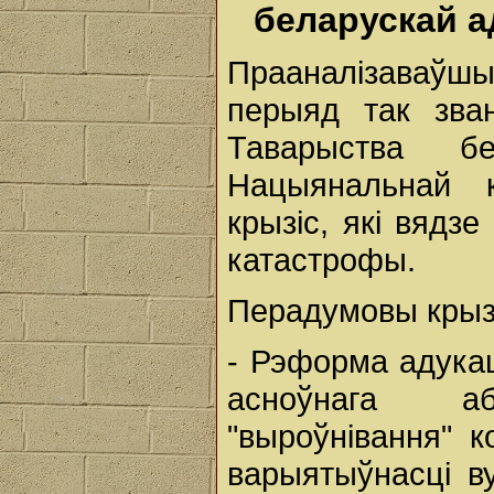
беларускай а
Прааналізаваўш
перыяд так зва
Таварыства б
Нацыянальнай к
крызіс, які вядз
катастрофы.
Перадумовы крыз
- Рэформа адукац
асноўнага а
"выроўнівання" к
варыятыўнасці в