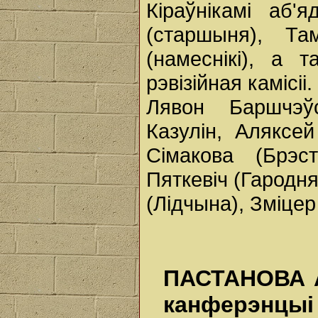
Кіраўнікамі аб
(старшыня), Т
(намеснікі), а 
рэвізійная камісі
Лявон Баршчэўс
Казулін, Аляксей
Сімакова (Брэс
Пяткевіч (Гародня
(Лідчына), Зміцер
ПАСТАНОВА А
канферэнц