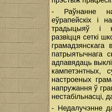
- Раўнанне н
еўрапейскіх і н
традыцыяў і н
развіцця сеткі ш
грамадзянскага 
патрыятычнага с
адпавядаць выклі
кампетэнтных, 
настроеных грам
напружання ў гра
нестабільнасці, д
- Недалучэнне д