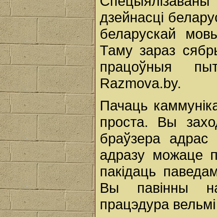
Спецыялізава
дзейнасці беларус
беларускай мов
Таму зараз сябр
працоўныя пы
Razmova.by.
Пачаць каммунік
проста. Вы захо
браўзера адрас
адразу можаце п
пакідаць паведа
Вы павінны на
працэдура вельмі 