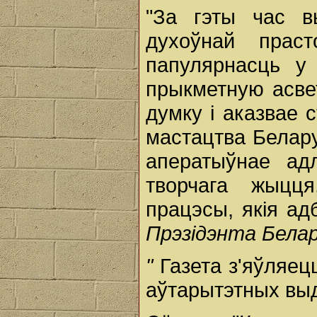
"За гэты час в
духоўнай прас
папулярнасць у
прыкметную асве
думку i аказвае 
мастацтва Белару
аператыўнае ад
творчага жыцця
працэсы, якiя ад
Прэзідэнта Белару
"
Газета з'яўляец
аўтарытэтных выд