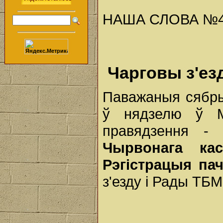
НАША СЛОВА №42 (
Чарговы з'ез
Паважаныя сябр
ў нядзелю ў 
правядзення 
Чырвонага к
Рэгістрацыя па
з'езду і Рады ТБМ