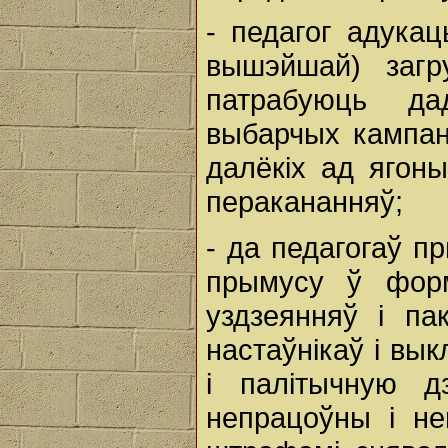
- педагог адука
вышэйшай) загр
патрабуюць д
выбарчых кампан
далёкіх ад ягоны
перакананняў;
- да педагогаў п
прымусу ў форм
уздзеянняў і па
настаўнікаў і вы
і палітычную д
непрацоўны і не