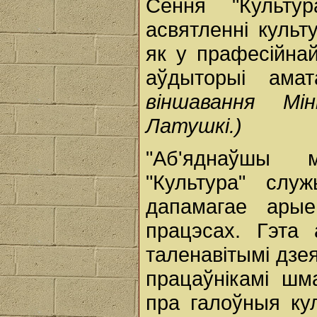
Сёння "Культ
асвятленні культ
як у прафесійнай
аўдыторыі ама
віншавання М
Латушкі.)
"Аб'яднаўшы м
"Культура" слу
дапамагае арые
працэсах. Гэта 
таленавітымі дзея
працаўнікамі шма
пра галоўныя ку