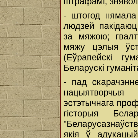
штрафамі, зняво
- штогод нямала
людзей пакідаюц
за мяжою; гвал
мяжу цэлыя ўст
(Еўрапейскі гум
Беларускі гуманіт
- пад скарачэнн
нацыятворчыя
эстэтычнага проф
гісторыя Бела
"Беларусазнаўства
якія ў адукацы