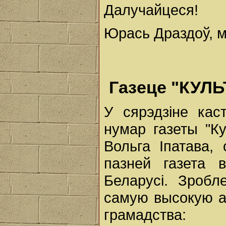
Далучайцеся!
Юрась Драздоў, м
Газеце "КУЛЬ
У сярэдзіне ка
нумар газеты "К
Вольга Іпатава,
пазней газета 
Беларусі. Зробл
самую высокую ацэ
грамадства: