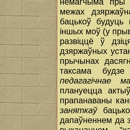
немагчыма пры 
межах дзяржаўн
бацькоў будуць
іншых моў (у пры
развіццё ў дзіц
дзяржаўных устан
прычынах дасяг
таксама будз
педагагічнае 
плануецца актыў
прапанаваны ка
заняткаў
бацьк
дапаўненнем да з
выкананнем "х