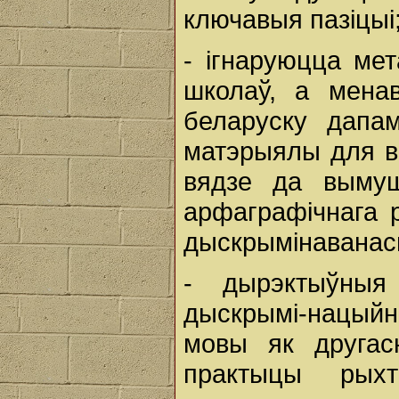
ключавыя пазіцыі
- ігнаруюцца ме
школаў, а мена
беларуску дапам
матэрыялы для вы
вядзе да вымуш
арфаграфічнага 
дыскрымінаванасц
- дырэктыўныя
дыскрымі-нацыйн
мовы як другас
практыцы рыхт