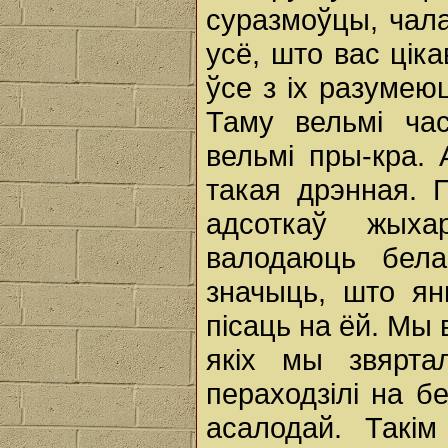
суразмоўцы, чала
усё, што вас ціка
ўсе з іх разумею
Таму вельмі ча
вельмі пры-кра.
такая дрэнная. 
адсоткаў жыха
валодаюць бела
значыць, што ян
пісаць на ёй. Мы 
якіх мы звярта
пераходзілі на б
асалодай. Такі