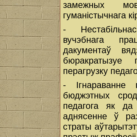
замежных мов
гуманістычнага кі
- Нестабільна
вучэбнага пр
дакументаў вя
бюракратызуе 
перагрузку педаго
- Ігнараванне 
бюджэтных сро
педагога як да 
аднясенне ў ра
страты аўтарытэт
прэстыж прафесіі