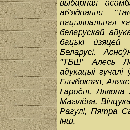
выбарная асамб
аб'яднання "Т
нацыянальная к
беларускай адука
бацькі дзяцей
Беларусі. Асно
"ТБШ" Алесь Л
адукацыі гучалі
Глыбокага, Алякс
Гародні, Лявона
Магілёва, Вінцук
Рагулі, Пятра Са
інш.