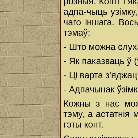
розныя. Кошт і як
адпа-чыць узімку,
чаго іншага. Вос
тэмаў:
- Што можна слух
- Як паказваць ў 
- Ці варта з'яджа
- Адпачынак ўзімк
Кожны з нас мож
тэму, а астатнія
гэты конт.