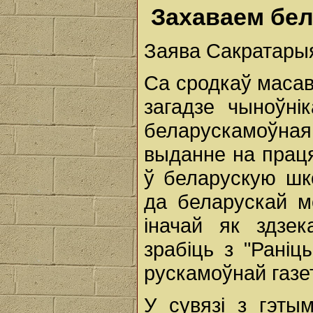
Захаваем бел
Заява Сакратары
Са сродкаў масав
загадзе чыноўні
беларускамоўна
выданне на праця
ў беларускую шк
да беларускай м
іначай як здзе
зрабіць з "Рані
рускамоўнай газе
У сувязі з гэты