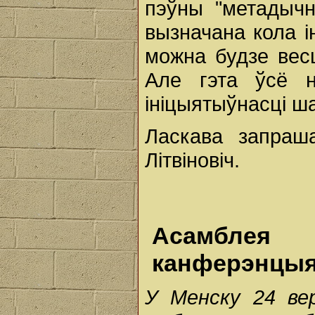
пэўны "метадыч
вызначана кола і
можна будзе весц
Але гэта ўсё 
ініцыятыўнасці ш
Ласкава запраш
Літвіновіч.
Асамблея
канферэнцы
У Менску 24 ве