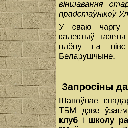
віншавання ста
прадстаўнікоў Ула
У сваю чаргу 
калектыў газеты
плёну на ніве
Беларушчыне.
Запросіны д
Шаноўнае спада
ТБМ дзве ўзаем
клуб
і
школу ра