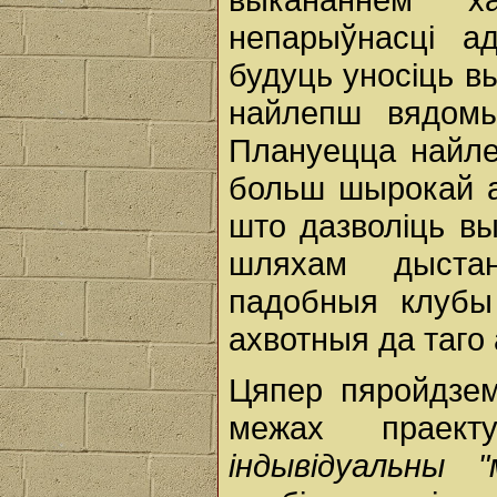
непарыўнасці ад
будуць уносіць в
найлепш вядомы
Плануецца найлеп
больш шырокай а
што дазволіць вы
шляхам дыстан
падобныя клубы
ахвотныя да таго
Цяпер пяройдзе
межах праект
індывідуальны