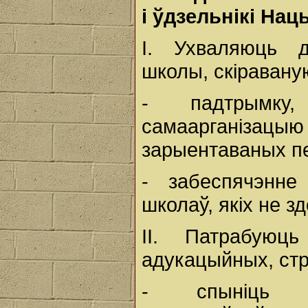
і ўдзельнікі На
І. Ухваляюць д
школы, скіравану
- падтрымку,
самаарганіз
зарыентаваных пе
- забеспячэнне
школаў, якіх не 
ІІ. Патрабую
адукацыйных, стр
- спыніць м