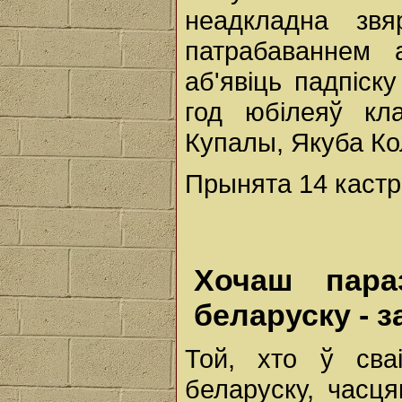
неадкладна зв
патрабаваннем 
аб'явіць падпіск
год юбілеяў кла
Купалы, Якуба Ко
Прынята 14 кастры
Хочаш пара
беларуску - 
Той, хто ў сва
беларуску, часц