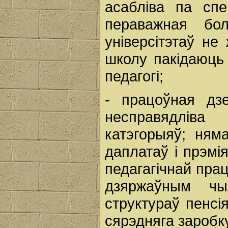
асабліва па спе
пераважная бол
універсітэтаў не
школу пакідаюць
педагогі;
- працоўная дз
несправядлів
катэгорыяў; няма
даплатаў і прэмі
педагагічнай прац
дзяржаўным чы
структураў пенсі
сярэдняга заробку