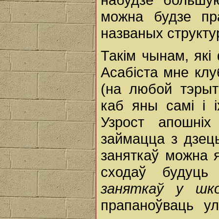
можна будзе пр
названых структу
Такім чынам, які
Асабіста мне кл
(на любой тэрыт
каб яны самі і і
Узрост апошні
займацца з дзец
заняткаў можна 
сходаў будуць
заняткаў у шк
прапаноўваць у