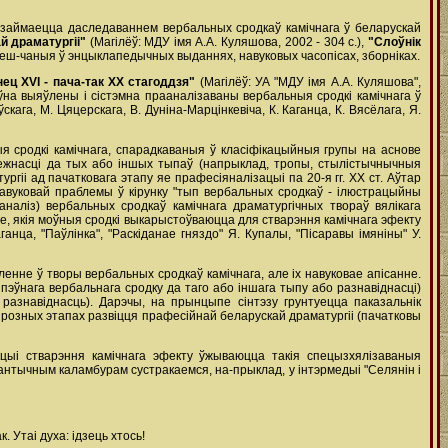
а займаецца даследаваннем вербальных сродкаў камічнага ў беларускай
й драматургіі"
(Магілёў: МДУ імя А.А. Куляшова, 2002 - 304 с.),
"Слоўнік
 змеш-чаныя ў энцыклапедычных выданнях, навуковых часопісах, зборніках.
нец ХVІ - пача-так ХХ стагоддзя"
(Магілёў: УА "МДУ імя А.А. Куляшова",
ўна выяўлены і сістэмна прааналізаваны вербальныя сродкі камічнага ў
кага, М. Цяцерскага, В. Дуніна-Марцінкевіча, К. Каганца, К. Вясёлага, Я.
ыя сродкі камічнага, спарадкаваныя ў класіфікацыйныя групы на аснове
лежнасці да тых або іншых тыпаў (напрыклад, тропы, стылістычнычныя
ргіі ад пачатковага этапу яе прафесіяналізацыі па 20-я гг. ХХ ст. Аўтар
авуковай праблемы ў кірунку "тып вербальных сродкаў - ілюстрацыйны
наліз) вербальных сродкаў камічнага драматургічных твораў вялікага
нне, якія моўныя сродкі выкарыстоўваюцца для стварэння камічнага эфекту
анца, "Паўлінка", "Раскіданае гняздо" Я. Купалы, "Пісаравы імяніны" У.
енне ў творы вербальных сродкаў камічнага, але іх навуковае апісанне.
 пэўнага вербальнага сродку да таго або іншага тыпу або разнавіднасці)
разнавіднасць). Дарэчы, на прынцыпе сінтэзу грунтуецца паказальнік
а розных этапах развіцця прафесійнай беларускай драматургіі (пачатковы
кцыі стварэння камічнага эфекту ўжываюцца такія спецызхялізаваныя
антычным каламбурам сустракаемся, на-прыклад, у інтэрмедыі "Селянін і
. Утаі духа: ідзець хтось!