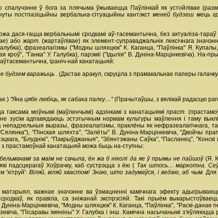
 спалучэнне ў бога за плячыма ўжываецца Паўлінкай як устойлівае (раз
орнуты постпазіцыйны вербальна-сітуацыйны кантэкст
меней будзеш мець г
ожа дася-гацца вербальнымі сродкамі аў-тасемантычна, без актуаліза-тараў (
нае) або
жарт.
(жартаўлівае) як элемент-суправаджальнік лексічнага значэн
 Галубка), фразеалагізмы ("Модны шляхцюк" К. Каганца, "Паўлінка" Я. Купалы
ная кроў", "Ганка" У. Галубка), парэміі ("Ідылія" В. Дуніна-Марцінкевіча). Н
 аўтасемантычна, іраніч-най канатацыяй:
це будзем варажыць
. (Дастае аракул, скруціла з прамакальнае паперы галачку 
ае.)
"Яна цябе любіць, як сабака палку…"
(Прачытаўшы, з вялікай радасцю раг
а таксама моўнымі (маўленчымі) адзінкамі з канатацыямі
праст.
(прастамо
ы не зусім адпавядаюць эстэтычным нормам культуры маўлення і таму выклі
 непадзельныя выразы, фразеалагізмы, праклёны як нефразеалагічнага, так і
"Сялянка"), "Пінская шляхта", "Залёты" В. Дуніна-Марцінкевіча, "Двойчы прап
эцкага, "Блуднікі", "Пакрыўджаныя", "Збянтэжаны Саўка", "Пасланец", "Конскі 
а з прастамоўнай канатацыяй можа быць на-ступны:
бельмачамі за маім не сачыла, ён жа б ніколі да яе ў прымы не пайшоў
(Я. 
, які падсцерагаў Хоўрачку, каб сустрэцца з ёю (
Так штось… маркотна. Сеў
 'хітруй':
Віляй, віляй хвастом! Знаю, што задумаўся, і ведаю, аб чым.
Для
атэрыял, важнае значэнне ва ўзмацненні камічнага эфекту адыгрываюць і
одкаў, як правіла, са зніжанай экспрэсіяй. Такі прыём выкарыстоўваецца
. Дуніна-Марцінкевіча, "Модны шляхцюк" К. Каганца, "Паўлінка", "Раскі-данае г
зевіча, "Пісаравы імяніны" У. Галубка і інш. Камічна насычанымі з'яўляюцца