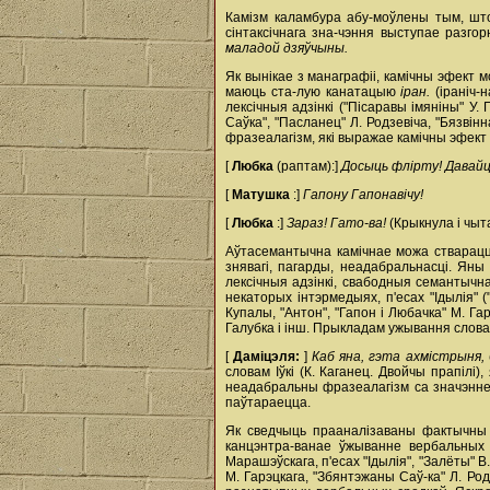
Камізм каламбура абу-моўлены тым, што
сінтаксічнага зна-чэння выступае разг
маладой дзяўчыны.
Як вынікае з манаграфіі, камічны эфект м
маюць ста-лую канатацыю
іран.
(іраніч-
лексічныя адзінкі ("Пісаравы імяніны" У.
Саўка", "Пасланец" Л. Родзевіча, "Бязвін
фразеалагізм, які выражае камічны эфект
[
Любка
(раптам):]
Досыць флірту! Давай
[
Матушка
:]
Гапону Гапонавічу!
[
Любка
:]
Зараз! Гато-ва!
(Крыкнула і чыт
Аўтасемантычна камічнае можа стварацц
знявагі, пагарды, неадабральнасці. Ян
лексічныя адзінкі, свабодныя семантычна
некаторых інтэрмедыях, п'есах "Ідылія" (
Купалы, "Антон", "Гапон і Любачка" М. Гар
Галубка і інш. Прыкладам ужывання слов
[
Даміцэля:
]
Каб яна, гэта ахмістрыня, 
словам Іўкі (К. Каганец. Двойчы прапілі)
неадабральны фразеалагізм са значэннем
паўтараецца.
Як сведчыць прааналізаваны фактычны м
канцэнтра-ванае ўжыванне вербальных ср
Марашэўскага, п'есах "Ідылія", "Залёты" В
М. Гарэцкага, "Збянтэжаны Саў-ка" Л. Род