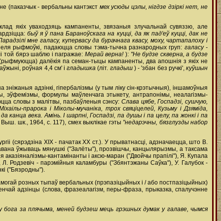
не (паказчык - вербальны кантэкст
мех усюды цэлы, нігдзе дзіркі нет, не
 склад якіх уваходзяць кампаненты, звязаныя злучальнай сувяззю, але
ардзіцца:
быў я ў пана Бараноўскага на куцці, да як пад'еў куцці, дак не
Парадзілі мне галасу, купервасу да бурачнага квасу, моху, чартапалоху і
 дзеля рыфмоўкі, падаюцца словы тэма-тычна разнародных груп:
галасу -
лі той бярэ шаблю і пагражае:
Мерай верна!
):
"Не будзе скверна, а будзе
(рыфмуюцца) далёкія па семан-тыцы кампаненты, два апошнія з якіх не
даўжыні, роўная 4,4 см' і
гладышка
(літ.
гладыш
) - 'збан без ручкі',
куўшын
ніжаныя адзінкі, гіпербалізмы (у тым ліку сін-крэтычныя), іншамоўныя
змы, эўфемізмы, формулы маўленчага этыкету, антрапонімы, неалагізмы-
юцца словы з малітвы, пазбаўленыя сэнсу:
Слава цябе, Госпадзі, сушчую,
іхаілы-прарока і Міколы-мучаніка, трох свяціцелей, Кузьму і Дзяміда,
да канца века. Амінь. І шарпні, Госпадзі, па душы і па целу, па жонкі і па
Выш. шк., 1964, с. 117), смех выклікае гэты
"недарэчны, бязглузды набор
і (сярэдзіна ХІХ - пачатак ХХ ст.). У прыватнасці, адзначаецца, што В.
авана ўжываць мянушкі ("Залёты"), прозвішчы, канцылярызмы, а таксама
я аказіяналізмы-кантамінанты і аксю-маран ("Двойчы прапілі"), Я. Купала
), Л. Родзевіч - парэмійныя каламбуры ("Збянтэжаны Саўка"), У. Галубок -
кі ("Бязродны").
могай розных тыпаў вербальных (прэпазіцыйных і / або постпазіцыйных)
ленчай адзінцы (слова, фразеалагізм, перы-фраза, прыказка, спалучэнне
 у бога за плячыма, меней будзеш мець грэшных думак у галаве, чымся