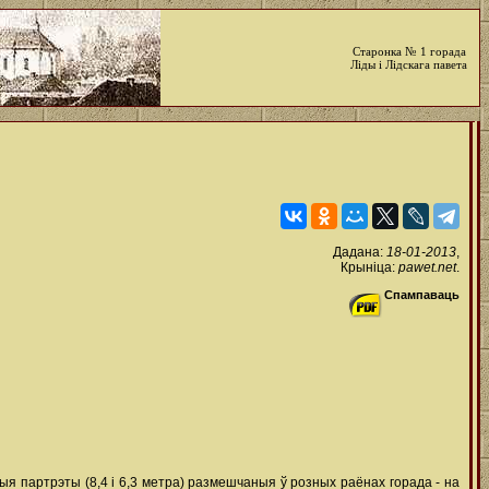
Старонка № 1 горада
Ліды і Лідскага павета
Дадана:
18-01-2013
,
Крыніца:
pawet.net
.
Спампаваць
ыя партрэты (8,4 і 6,3 метра) размешчаныя ў розных раёнах горада - на