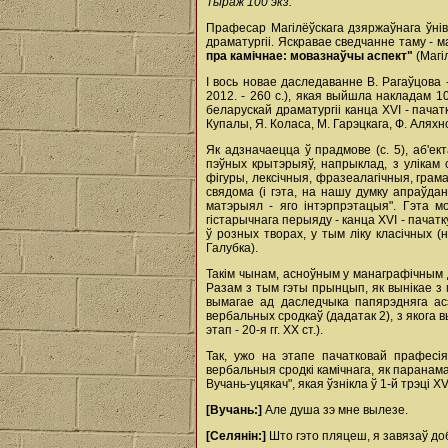
Тыраж 100 экз.
Прафесар Магілёўскага дзяржаўнага ўнів
драматургіі. Яскравае сведчанне таму -
пра камічнае: мовазнаўчы аспект"
(Магі
І вось новае даследаванне В. Рагаўцова
2012. - 260 с.), якая выйшла накладам 
беларускай драматургіі канца ХVІ - пачат
Купалы, Я. Коласа, М. Гарэцкага, Ф. Аляхнов
Як адзначаецца ў прадмове (с. 5), аб'е
пэўных крытэрыяў, напрыклад, з улікам
фігуры, лексічныя, фразеалагічныя, грама
свядома (і гэта, на нашу думку апраўд
матэрыял - яго інтэрпрэтацыя". Гэта м
гістарычнага перыяду - канца ХVІ - пачат
ў розных творах, у тым ліку класічных (
Галубка).
Такім чынам, асноўным у манаграфічным д
Разам з тым гэты прынцып, як вынікае з 
вымагае ад даследчыка папярэдняга асэ
вербальных сродкаў (дадатак 2), з якога 
этап - 20-я гг. ХХ ст.).
Так, ужо на этапе пачатковай прафесія
вербальныя сродкі камічнага, як паранам
Вучань-уцякач", якая ўзнікла ў 1-й трэці ХV
[Вучань:]
Але душа зэ мне вылезе.
[Селянін:]
Што гэто пляцеш, я завязаў добр