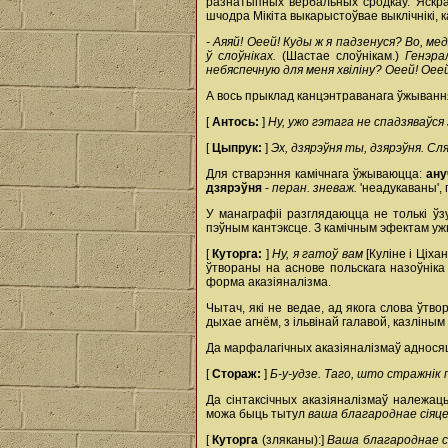
разнатыпных вербальных сродкаў. Яскра
шчодра Мікіта выкарыстоўвае выклічнікі, 
- Аяяй! Оеей! Куды ж я падзенуся? Во, м
ў слоўніках.
(Шастае слоўнікам.)
Генэра
небяспечную для меня хвіліну? Оеей! Оее
А вось прыклад канцэнтраванага ўжыванн
[
Антось:
]
Ну, ужо гэтага не спадзяваўся 
[
Цыпрук:
]
Эх, дзярэўня ты, дзярэўня. С
Для стварэння камічнага ўжываюцца:
ан
дзярэўня
-
перан. зневаж.
'неадукаваны',
У манаграфіі разглядаюцца не толькі ўзу
пэўным кантэксце. З камічным эфектам уж
[
Куторга:
]
Ну, я гатоў вам
[Куліне і Ціха
ўтвораны на аснове польскага назоўнік
форма аказіяналізма.
Чытач, які не ведае, ад якога слова ўтв
дыхае агнём, з ільвінай галавой, казліным 
Да марфалагічных аказіяналізмаў адносяц
[
Стораж:
]
Б-у-удзе. Таго, што стражнік 
Да сінтаксічных аказіяналізмаў належац
можа быць тытул
ваша благароднае сіяц
[
Куторга
(зляканы):]
Ваша благароднае с