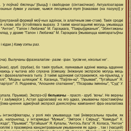
м.
'у поўнай бяспецы'
[быць]) і свабоднае (сінтаксічнае). Актуалізатарам
рэшных думак у галаве, чымся песцячыся тут
[паказвае (на пазуху)]
у
унутранай формай моў-ных адзінак, іх алагічным зме-стам). Такія сродкі
ня слова або ўстойлівага выразу. З такімі канатацыямі могуць ужывацца
, "Антон", "Гапон і Любачка" М. Гарэцкага, "Пакрыўджаныя", "Збянтэжаны
а-прыклад, у драме "Гапон і Любачка" М. Гарэцкага ўжываецца кампаратыўны
і кідае.)
Каму гэты раз.
оча). Вылучаны фразеалагізм -
разм.- іран.
'зусім не, ніколькі не'
.
ўнае),
груб.
(грубае), бо такія грубыя, лаянкавыя адзінкі маюць адценне
каюць у чытача або слухача ўсмешку. Зніжаную экспрэсію могуць мець
 фразеалагічнага тыпу. З такімі адзінкамі сустракаемся, на-прыклад, у
ілі", "Модны шляхцюк" К. Каганца, "Паўлін-ка", "Прымакі", "Тутэйшыя" Я.
партрэт" Л. Родзевіча, "Апошняе спатканне", "Пісаравы імяніны", "Суд" У.
Купала. Прымакі). Экспрэ-сіў
бельмачы
-
праст.- груб.
'вочы'. Не верачы
 і задумаўся
), Астап адрэагаваў на яго адказ, ужываючы прастамоўны
 ўзма-цнення адмоўнай экспрэсіі дзеяслоўны кампанент фра-зеалагізма
нтэнсіфікатары, у ролі якіх ужываецца такі ўніверсальны прыём, як
, напрыклад, у інтэрмедыі "Мужык", "Змітрок і Свірыд", "Камедыі" К.
няздо", "Прымакі", "Тутэйшыя" Я. Купалы, "Антось Лата" Я. Коласа, "Антон"
 рэплікі з празмерна канцэнтраваным ужываннем як адна- , так і (часцей)