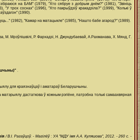
Я збіраюся на БАМ" (1979), "Хто сябруе з добрым днём?" (1981), "Звініць
3), "У трох соснах" (1996), "Хто пакрыўдзіў кракадзіла?" (1999), "Колькі ў
наўздагон" (1990).
жнуць..." (1982), "Камар на матацыкле" (1985), "Нашто бабе агарод?" (1989).
, М. Мрэўлішвілі, Р. Фархадзі, Н. Джундубаевай, А.Рахманава, Х. Мянд, Г.
еншчыны)"
.
рыялу для краязнаўцаў і аматараў Беларушчыны.
а матэрыялу дастаткова ў кожным рэгіёне, патрэбна толькі самаахвярная
фія
/ В.І. Рагаўцоў. - Магілёў : УА "МДУ імя А.А. Куляшова", 2012. - 260 с. -