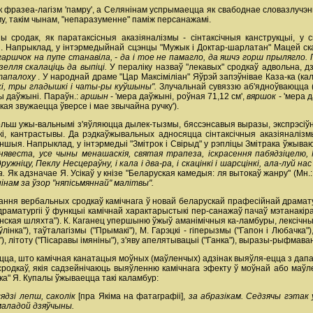
 фразеа-лагізм 'памру', а Селянінам успрымаецца як свабоднае словазлучэн
зму, такім чынам, "непаразуменне" паміж персанажамі.
ы сродак, як паратаксісныя аказіяналізмы - сінтаксічныя канструкцыі, у
. Напрыклад, у інтэрмедыйнай сцэнцы "Мужык і Доктар-шарлатан" Мацей ск
 гаршчок на пупе станавіла, - да і тое не памагло, да яшчэ горш прылягло. 
зелля скалаціць да выпіці.
У пераліку назваў "лекавых" сродкаў адвольна,
ртапалоху
. У народнай драме "Цар Максіміліан" Яўрэй запэўнівае Каза-ка (ка
і, тры гладышкі і чаты-ры куўшыны".
Злучальнай сувяззю аб'ядноўваюцца 
ы даўжыні. Параўн.:
аршын
- 'мера даўжыні, роўная 71,12 см',
вяршок
- 'мера 
 якая звужаецца ўверсе і мае звычайна ручку').
ьш ужы-вальнымі з'яўляюцца дылек-тызмы, бяссэнсавыя выразы, экспрэсіўна з
нікі, кантрастывы. Да рэдкаўжывальных адносяцца сінтаксічныя аказіяналі
шыя. Напрыклад, у інтэрмедыі "Змітрок і Свірыд" у рэпліцы Змітрака ўжыва
нявеста, усе чыны менашаскія, святая трапеза, іскрасення пабядзіцелю, М
жніцу, Пеклу Несцераўну, і кала і два-ра, і скацінкі і шарсцінкі, ала-луй нас 
а.
Як адзначае Я. Усікаў у кнізе "Беларуская камедыя: ля вытокаў жанру" (Мн.: 
нінам за ўзор "няпісьмяннай" малітвы".
ння вербальных сродкаў камічнага ў новай беларускай прафесійнай драматургі
драматургіі ў функцыі камічнай характарыстыкі пер-санажаў пачаў мэтанакір
Пінская шляхта"). К. Каганец упершыню ўжыў аманімічныя ка-ламбуры, лексічны
лінка"), таўталагізмы ("Прымакі"), М. Гарэцкі - гіперызмы ("Гапон і Любачка"
 літоту ("Пісаравы імяніны"), з'яву апелятывацыі ("Ганка"), выразы-рыфмаван
цца, што камічная канатацыя моўных (маўленчых) адзінак выяўля-ецца з дапа
 сродкаў, якія садзейнічаюць выяўленню камічнага эфекту ў моўнай або маў
нка" Я. Купалы ўжываецца такі каламбур:
ядзі лепш, саколік
[пра Якіма на фатаграфіі],
за абразікам. Седзячы гэтак
маладой дзяўчыны.