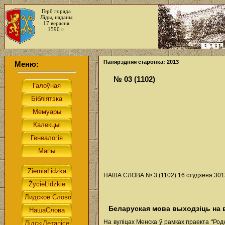
Герб горада
Ліды, наданы
17 верасня
1590 г.
Папярэдняя старонка: 2013
Меню:
№ 03 (1102)
НАША СЛОВА № 3 (1102) 16 студзеня 3013
Беларуская мова выходзіць на 
На вуліцах Менска ў рамках праекта "Род