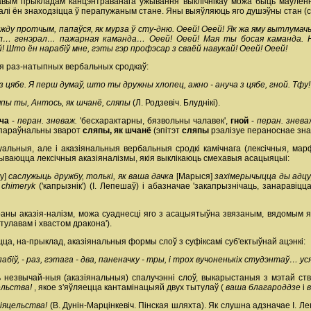
вым прыкладам канцэнтраванага ўжывання выклічнікаў можа быць маўленне 
калі ён знаходзіцца ў перапужаным стане. Яны выяўляюць яго душэўны стан (сп
еджду протчым, папаўся, як мурза ў сту-дню. Оеей! Оеей! Як жа яму вытлум
л… генэрал… пажарная каманда… Оеей! Оеей! Мая ты босая каманда. Ням
й! Што ён нарабіў мне, гэты гэр профэсар з сваёй навукай! Оеей! Оеей!
я раз-натыпных вербальных сродкаў:
з цябе. Я перш думаў, што ты дружны хлопец, ажно - ануча з цябе, гной. Тфу!
ляпы ты, Антось, як шчанё, сляпы
(Л. Родзевіч. Блуднікі).
уча
-
перан. зневаж.
'бесхарактарны, бязвольны чалавек',
гной
-
перан. знева
 параўнальны зварот
сляпы, як шчанё
(эпітэт
сляпы
рэалізуе пераноснае зна
альныя, але і аказіянальныя вербальныя сродкі камічнага (лексічныя, марф
ываюцца лексічныя аказіяналізмы, якія выклікаюць смехавыя асацыяцыі:
ну]
саслужыць дружбу, толькі, як ваша дачка
[Марыся]
захімерычыцца ды адц
а
chimeryk
('капрызнік') (І. Лепешаў) і абазначае 'закапрызнічаць, занараві
ораны аказія-налізм, можа суаднесці яго з асацыятыўна звязаным, вядомым 
тулавам і хвастом дракона').
ца, на-прыклад, аказіянальныя формы слоў з суфіксамі суб'ектыўнай ацэнкі:
пабіў, - раз, гэтага - два, паненачку - тры, і трох вучоненькіх студэнтаў… 
ь незвычай-ныя (аказіянальныя) спалучэнні слоў, выкарыстаныя з мэтай ст
ельства!
, якое з'яўляецца кантамінацыяй двух тытулаў (
ваша благароддзе
і
іяцельства!
(В. Дунін-Марцінкевіч. Пінская шляхта). Як слушна адзначае І. Л