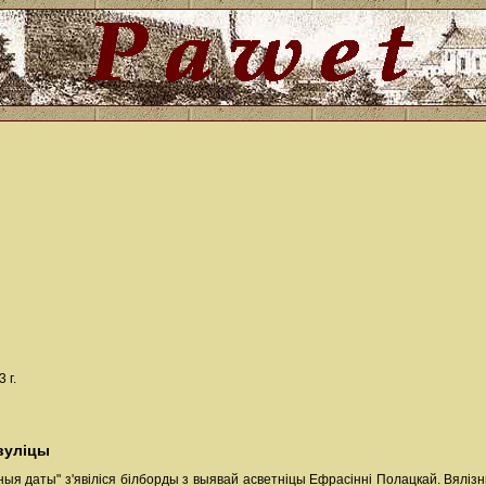
 г.
вуліцы
ныя даты" з'явіліся білборды з выявай асветніцы Ефрасінні Полацкай. Вялізн