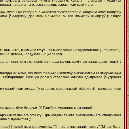
"шчырага беларуса" Мікіты Зноска (Я. Купала. "Тутэйшыя"). Асабліва
олах) і, апрача таго, высту-паюць выразнікам камічнага:
ачыць, што я не генэрал, а калежскі рэгістратар? Пашукаю яшчэ ратунку
а ў слоўніку. Дзе той Спічыні? Які яго нячысцік выкруціў у гэтую
ж.
'абы-што', выклічнік
тфу!
- як выказванне незадаволенасці, прыкрасці,
чэнне 'цёмны, неадукаваны' (чалавек).
алагічныя, сінтаксічныя), якія рэалізуюць камічную канатацыю толькі ў
ураецца ад мяне, то што тагды?
Дзеяслоў-аказіяналізм
захімерычыцца
цца, заўпарціцца'. Важную ролю ў стварэнні камізму адыгрывае ўнутраная
яму назоўнікам
хімера
('у старажытнагрэчаскай міфало-гіі - пачвара, якая
усяго шэсць душ-душачак
(У. Галубок. Апошняе спатканне).
варэння камічнага эфекту. Прыкладам такога аказіянальнага спалучэння
ваша сіяцельства
):
епешаў ў вучэб-ным дапаможніку "Лінгвістычны аналіз тэксту" (Мінск: Выш.