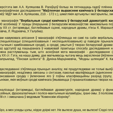
ерсітэта імя А.А. Куляшова В. Рагаўцоў больш як пятнаццаць гадоў плённ
 манаграфічнае даследаванне
"Маўленчае выражэнне камічнага ў беларуска
лёў: МДУ імя А.А. Куляшова, 210. - 172 с.), шматлікія артыкулы і матэрыялы,
 - манаграфія
"Вербальныя сродкі камічнага ў беларускай драматургіі: ка
100 асобнікаў. У працы ўпершыню ў беларускім мовазнаўстве максімальна по
ку ХХ ст. (інтэрмедыі, батлейкавыя сцэнкі, народныя драмы, п'есы К. Марашэўс
іча, Л. Родзевіча, У. Галубка).
ктам навуковага апісання ў манаграфіі з'яўляюцца не самі па сабе вербальн
 спецыялізацыі (спецыялізаваныя / неспецыялізаваныя) ці паводле прына
тычныя і камбінаваныя сродкі), а сродкі, ужытыя ў творах беларускай драмату
ана) адступіў ад пашыранага ў навуковай практыцы спосабу даследавання н
ожна растлумачыць тым, што асноўная мэта манаграфіі - даследаванне (а
ку ХХ ст. Гэта, на нашу думку, дае магчымасць чытачу мець акрэсленае ўяўле
напрыклад, "Пінская шляхта" В. Дуніна-Марцінкевіча, "Модны шляхцюк" К. Каг
аследаванні з'яўляецца прынцып аналізу, які прадугледжвае не толькі выяўл
манаграфіі, неад'емна звязаны з сінтэзам, паколькі кваліфікацыя (аднясенне
нсавання сродку і ўключэнне яго ў пэўны класіфікацыйны разрад (групу, 
вынікае, якія моўныя сродкі камічнага ўжываюцца ў прааналізаваных творах н
налізацыі (інтэрмедыі, батлейкавая драматургія, народная драма) у фун
азійныя, фразеалагічныя і полісе-мантычныя каламбуры, ірані-змы. З полісем
ІІІ ст. і змешчана ў вядомым "Ковенскім зборніку":
э, а мех усюды цэлы, нігдзе дзіркі нет. Не вылезе душа, не вылезе! Сядзі гэтак