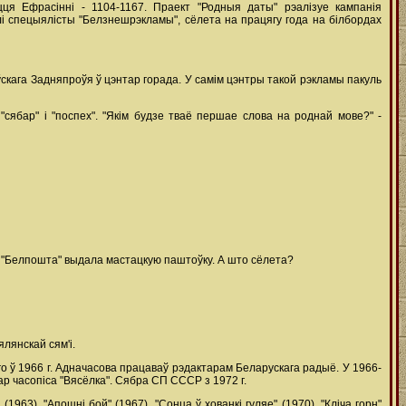
ця Ефрасінні - 1104-1167. Праект "Родныя даты" рэалізуе кампанія
лі спецыялісты "Белзнешрэкламы", сёлета на працягу года на білбордах
ёўскага Задняпроўя ў цэнтар горада. У самім цэнтры такой рэкламы пакуль
ябар" і "поспех". "Якім будзе тваё першае слова на роднай мове?" -
зеі "Белпошта" выдала мастацкую паштоўку. А што сёлета?
лянскай сям'і.
яго ў 1966 г. Адначасова працаваў рэдактарам Беларускага радыё. У 1966-
тар часопіса "Вясёлка". Сябра СП СССР з 1972 г.
963), "Апошні бой" (1967), "Сонца ў хованкі гуляе" (1970), "Кліча горн"