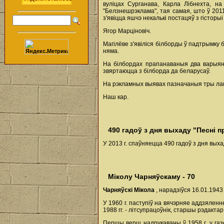
вуліцах Сурганава, Карла Лібнехта, н
"Белзнешрэклама", тая самая, што ў 201
з'явіцца яшчэ некалькі постацяў з гісторыі
Ягор Марціновіч.
Магілёве з'явіліся білборды ў падтрымку 
няма.
На білбордах прапанаваныя два варыянт
звяртаюцца з білборда да беларусаў.
На рэкламных выявах пазначаныя тры лагат
Наш кар.
490 гадоў з дня выхаду "Песні п
У 2013 г. спаўняецца 490 гадоў з дня вых
Міколу Чарняўскаму - 70
Чарняўскі Мікола
, нарадзіўся 16.01.194
У 1960 г. паступіў на вячэрняе аддзяленн
1988 гг. - літсупрацоўнік, старшы рэдакта
Першы верш надрукаваны ў 1958 г. у газец