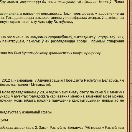
учковым, звяртаецца да яго з тытулам, які ніколі не існаваў: "Ваша
азіянальнага наймення персанажаў. Такія перыфразы, у адрозненне ад
ічна. Гэта дасягаецца выкарыстаннем у перыфразах экспрэсіўна зніжаных
рапную характарыстыку Адольфу Быкоўскаму:
на разлічана на навуковых супрацоўнікаў, выкладчыкаў і студэнтаў ВНУ,
 пачаткоўцам, паколькі ў ёй разглядаюцца сродкі і прыёмы стварэння
та імя Янкі Купалы,доктар філалагічных навук, прафесар.
12 г., накіраваны ў Адміністрацыю Прэзідэнта Рэспублікі Беларусь, які
Беларусь (далей - Мінгандлю).
ове правядзеннем у 2014 годзе Чэмпіянату свету па хакеі ў г. Менску і
ўнасці ў аб'ектах грамадскага харчавання меню на замежнай мове можна,
беларускай мовы нібыта пацягне парушэнне канстытуцыйнай нормы аб яе
канадаўства ў азначанай сферы:
русь).
амадскага жыцця
(арт. 2, Закон Рэспублікі Беларусь "Аб мовах у Рэспубліцы