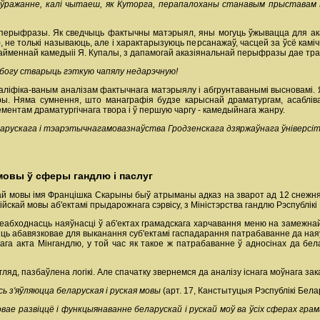
 ўражанне, калі чытаеш, як Куторга, перапалоханы станавым прыставам Кр
 і перыфразы. Як сведчыць фактычны матэрыял, яны могуць ўжывацца для ак
), не толькі называюць, але і характарызуюць персанажаў, часцей за ўсё кам
найменнай камедыіі Я. Купалы, з дапамогай аказіянальнай перыфразы дае т
ж богу стварыць гэткую чапялу недарэчную!
ліфіка-ваным аналізам фактычнага матэрыялу і абгрунтаванымі высновамі. Я
уры. Няма сумнення, што манаграфія будзе карыснай драматургам, асабліва
ментам драматургічнага твора і ў першую чаргу - камедыйнага жанру.
рускага і тэарэтычнагамовазнаўства Гродзенскага дзяржаўнага ўніверсітэ
овы ў сферы гандлю і паслуг
ай мовы імя Францішка Скарыны быў атрыманы адказ на зварот ад 12 снежня 20
скай мовы аб'ектамі прыдарожнага сэрвісу, з Міністэрства гандлю Рэспублікі 
еабходнасць наяўнасці ў аб'ектах грамадскага харчавання меню на замежнай м
ць абавязковае для выканання суб'ектамі гаспадарання патрабаванне да ная
нага акта Мінгандлю, у той час як такое ж патрабаванне ў адносінах да 
яд, пазбаўлена логікі. Але спачатку звернемся да аналізу існага моўнага за
ь з'яўляюцца беларуская і руская мовы
(арт. 17, Канстытуцыя Рэспублікі Бела
овае развiццё i функцыянаванне беларускай i рускай моў ва ўсiх сферах гр