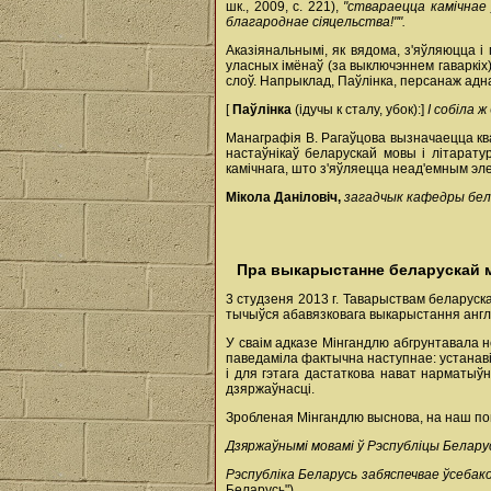
шк., 2009, с. 221),
"ствараецца камічнае
благароднае сіяцельства!"".
Аказіянальнымі, як вядома, з'яўляюцца
уласных імёнаў (за выключэннем гаваркіх
слоў. Напрыклад, Паўлінка, персанаж ад
[
Паўлінка
(ідучы к сталу, убок):]
І собіла 
Манаграфія В. Рагаўцова вызначаецца ква
настаўнікаў беларускай мовы і літарат
камічнага, што з'яўляецца неад'емным эле
Мікола Даніловіч,
загадчык кафедры бела
Пра выкарыстанне беларускай м
3 студзеня 2013 г. Таварыствам беларуск
тычыўся абавязковага выкарыстання англій
У сваім адказе Мінгандлю абгрунтавала н
паведаміла фактычна наступнае: устанаві
і для гэтага дастаткова нават нарматыў
дзяржаўнасці.
Зробленая Мінгандлю выснова, на наш погл
Дзяржаўнымі мовамі ў Рэспубліцы Беларус
Рэспублiка Беларусь забяспечвае ўсебак
Беларусь").