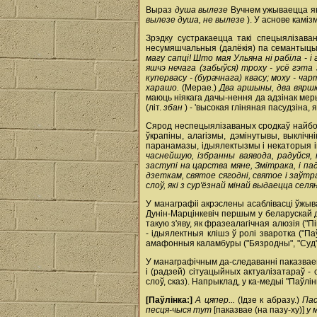
Выраз
душа вылезе
Вучнем ужываецца як
вылезе душа, не вылезе
). У аснове камі
Зрэдку сустракаецца такі спецыялізаван
несумяшчальныя (далёкія) па семантыцы
магу сапці! Што мая Ульяна ні рабіла - і
яшчэ нечага (забыўся) троху - усё гэта 
купервасу - (бурачнага) квасу; моху - ча
харашо.
(Мерае.)
Два аршыны, два вяршк
маюць ніякага дачы-нення да адзінак мер
(літ.
збан
) - 'высокая гліняная пасудзіна,
Сярод неспецыялізаваных сродкаў найбол
ўкрапіны, алагізмы, дэмінутывы, выкліч
паранамазы, ідыялектызмы і некаторыя ін
часнейшую, ізбранны ваявода, радуйся, 
заступі на царства мяне, Змітрака, і падру
дзеткам, святое сягодні, святое і заўтр
слоў, які з сур'ёзнай мінай выдаецца селя
У манаграфіі акрэслены асаблівасці ўжыва
Дунін-Марцінкевіч першым у беларускай 
такую з'яву, як фразеалагічная алюзія ("
- ідыялектныя клішэ ў ролі зваротка ("Паў
амафонныя каламбуры ("Бязродны", "Суд"),
У манаграфічным да-следаванні паказвае
і (радзей) сітуацыйных актуалізатараў -
слоў, сказ). Напрыклад, у ка-медыі "Паўлі
[Паўлінка:]
А цяпер...
(Ідзе к абразу.)
Пас
песця-чыся тут
[паказвае (на пазу-ху)]
у 