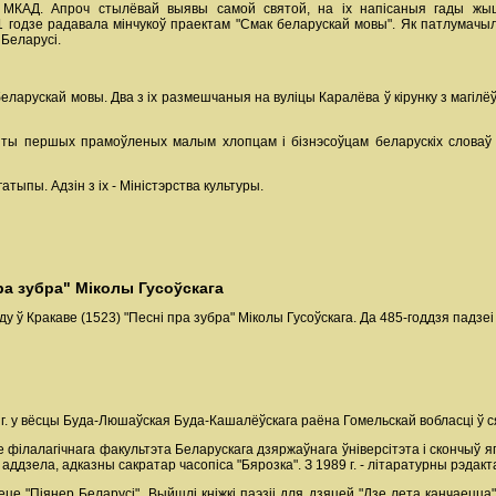
а МКАД. Апроч стылёвай выявы самой святой, на іх напісаныя гады жыц
1 годзе радавала мінчукоў праектам "Смак беларускай мовы". Як патлумачы
 Беларусі.
беларускай мовы. Два з іх размешчаныя на вуліцы Каралёва ў кірунку з магіл
ы першых прамоўленых малым хлопцам і бізнэсоўцам беларускіх словаў "с
ыпы. Адзін з іх - Міністэрства культуры.
ра зубра" Міколы Гусоўскага
аду ў Кракаве (1523) "Песні пра зубра" Міколы Гусоўскага. Да 485-годдзя пад
3 г. у вёсцы Буда-Люшаўская Буда-Кашалёўскага раёна Гомельскай вобласці ў ся
е філалагічнага факультэта Беларускага дзяржаўнага ўніверсітэта і скончыў 
р аддзела, адказны сакратар часопіса "Бярозка". З 1989 г. - літаратурны рэдак
е "Піянер Беларусі". Выйшлі кніжкі паэзіі для дзяцей "Дзе лета канчаецца" (1