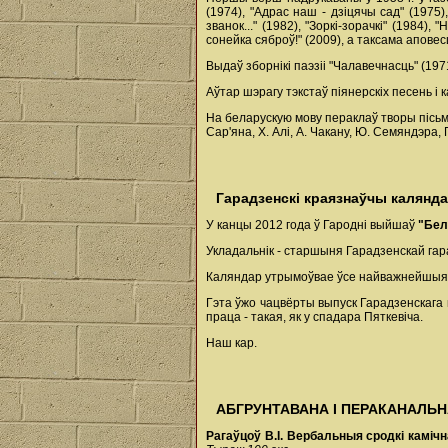
(1974), "Адрас наш - дзіцячы сад" (1975)
званок..." (1982), "Зоркі-зорачкі" (1984),
сонейка сяброў!" (2009), а таксама аповесц
Выдаў зборнікі паэзіі "Чалавечнасць" (1971)
Аўтар шэрагу тэкстаў піянерскіх песень і к
На беларускую мову пераклаў творы пісьме
Сар'яна, Х. Алі, А. Чакану, Ю. Семяндэра, П
Гарадзенскі краязнаўчы калянд
У канцы 2012 года ў Гародні выйшаў
"Бел
Укладальнік - старшыня Гарадзенскай га
Каляндар утрымоўвае ўсе найважнейшыя д
Гэта ўжо чацвёрты выпуск Гарадзенскага 
праца - такая, як у спадара Пяткевіча.
Наш кар.
АБГРУНТАВАНА І ПЕРАКАНАЛЬ
Рагаўцоў В.І. Вербальныя сродкі камічн