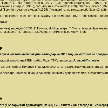
, "Парад" (1976), "Залатая ніва" (1977), "Дзе пяцёркі прадаюцца?" (1978), "
 "Навечна з сонцам" (1986), "Аб чым пяе крынічка" (1989), "Лёкса ў люксе" (199
і "Бегунок пачынае думаць" (1965) і "Акадэмія ... на колах, альбо За вясёлкай 
, "Трывога" (1988) і сатыры і гумару "Казёл-моднік" (1978), "І не косяць, і не 
антат.
ннікаў народаў СССР - Г. Гуляма, М. Міршакара, Т. Уметаліева, А. Тактамушава
. Глазавога, П. Рабра, А. Юшчанкі, В. Юхімовіча, В. Маругі і інш.
ар
арускі настольны перакідны каляндар на 2013 год (на матэрыяле Гродз
радской арганізацыі ТБМ, сябар Рады ТБМ, прафесар
Аляксей Пяткевіч
.
аты з гісторыі Беларусі і Гарадзеншчыны, а таксама масу фактычнага матэ
календара. Нажаль, ні адна вобласць ініцыятыву не падхапіла, а краязнаўчаг
НА
ага ў беларускай драматургіі: канец ХVІ - пачатак ХХ стагоддзя: манагра