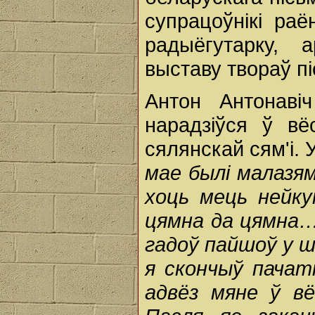
супрацоўнікі раё
радыёгутарку, а
выставу твораў п
Антон Антонавіч
нарадзіўся ў в
сялянскай сям'і. 
мае былі малазям
хоць мець нейку
цямна да цямна…
гадоў пайшоў у шк
я скончыў пачат
адвёз мяне ў вё