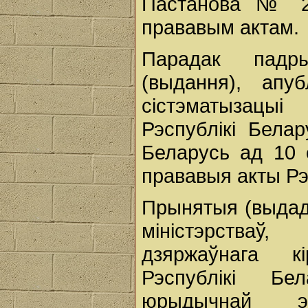
Пастанова № 26
прававым актам.
Парадак падры
(выдання), апуб
сістэматызацы
Рэспублікі Бела
Беларусь ад 10 
прававыя акты Рэ
Прынятыя (выдад
міністэрстваў,
дзяржаўнага к
Рэспублікі Бе
юрыдычнай эк