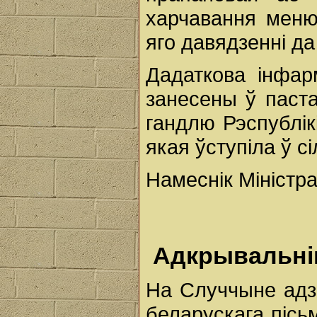
харчавання меню
яго давядзенні да
Дадаткова інфар
занесены ў паст
гандлю Рэспублік
якая ўступіла ў сі
Намеснік Міністра
Адкрывальні
На Случчыне адз
беларускага пісь