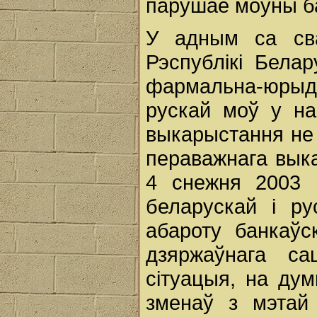
парушае моўны б
У адным са св
Рэспублікі Бела
фармальна-юры
рускай моў у на
выкарыстання не
пераважнага вык
4 снежня 2003 
беларускай і р
абароту банкаўс
дзяржаўнага са
сітуацыя, на ду
зменаў з мэтай