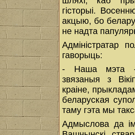
шляхі, каб пр
гісторыі. Восенн
акцыю, бо белару
не надта папуляр
Адміністратар п
гаворыць:
- Наша мэта -
звязаныя з Вік
краіне, прыкладам
беларуская супол
таму гэта мы так
Адмыслова да і
Вашчынскі ства