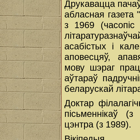
Друкавацца пачаў
абласная газета "
з 1969 (часопіс
літаратуразнаў
асабістых і кал
аповесцяў, апа
мову шэраг прац
аўтараў падручн
беларускай літар
Доктар філалагі
пісьменнікаў (
цэнтра (з 1989).
Вікіпедыя.