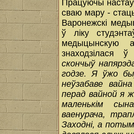
Працуючы настаў
сваю мару - стаць
Варонежскі медыц
ў ліку студэнта
медыцынскую а
знаходзілася ў
скончыў напярэд
годзе. Я ўжо бы
неўзабаве вайн
перад вайной я ж
маленькім сын
ваенурача, тра
Заходні, а потым 