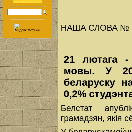
НАША СЛОВА № 8 (
21 лютага -
мовы. У 20
беларуску н
0,2% студэнт
Белстат апублі
грамадзян, якія 
У беларускамоўны