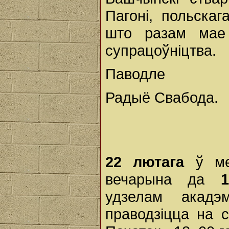
Пагоні, польска
што разам мае 
супрацоўніцтва.
Паводле
Радыё Свабода.
22 лютага
ў ме
вечарына да
удзелам акадэм
праводзіцца на 