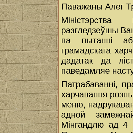
Паважаны Алег Т
Міністэрства
разгледзеўшы Ваш
па пытанні аб
грамадскага хар
дадатак да ліс
паведамляе наст
Патрабаванні, пр
харчавання розны
меню, надрукаван
адной замежна
Мінгандлю ад 4 