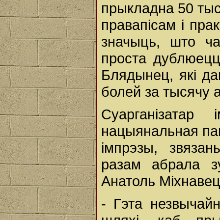
прыкладна 50 тыс
правапісам і пра
значыць, што ча
проста дублюецц
Блядынец, які да
болей за тысячу 
Суарганізатар
нацыянальная пам
імпрэзы, звязан
разам абрала з
Анатоль Міхнавец
- Гэта незвычай