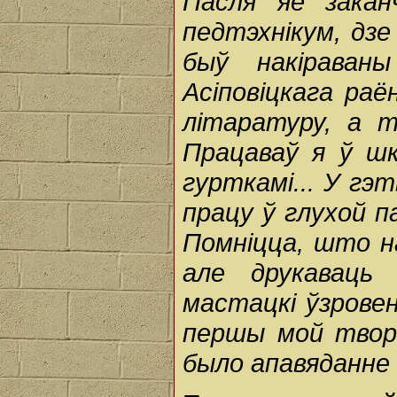
Пасля яе закан
педтэхнікум, дзе
быў накіраван
Асіповіцкага раё
літаратуру, а т
Працаваў я ў шк
гурткамі... У гэ
працу ў глухой п
Помніцца, што на
але друкаваць
мастацкі ўзровен
першы мой твор, 
было апавяданне "