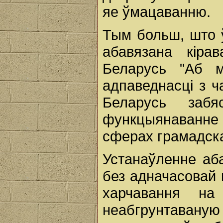
яе ўмацаванню.
Тым больш, што ў
абавязана кіра
Беларусь "Аб м
адпаведнасці з ч
Беларусь забя
функцыянаванне
сферах грамадск
Устанаўленне аб
без адначасовай 
харчавання на
неабгрунтаван