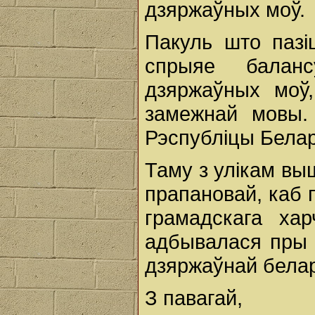
дзяржаўных моў.
Пакуль што пазі
спрыяе балан
дзяржаўных моў
замежнай мовы.
Рэспубліцы Белар
Таму з улікам вы
прапановай, каб 
грамадскага ха
адбывалася пры 
дзяржаўнай белар
З павагай,