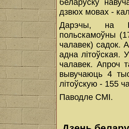
беларуску навуч
дзвюх мовах - кал
Дарэчы, на Г
польскамоўны (17
чалавек) садок. А
адна літоўская. 
чалавек. Апроч 
вывучаюць 4 тыс
літоўскую - 155 ч
Паводле СМІ.
Дзень белару