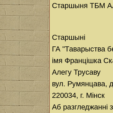
Старшыня ТБМ Ал
Старшыні
ГА "Таварыства 
імя Францішка С
Алегу Трусаву
вул. Румянцава, д
220034, г. Мінск
Аб разгледжанні 