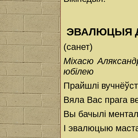
ЭВАЛЮЦЫЯ 
(санет)
Міхасю Аляксанд
юбілею
Прайшлі вучнёўств
Вяла Вас прага в
Вы бачылі мента
І эвалюцыю маст