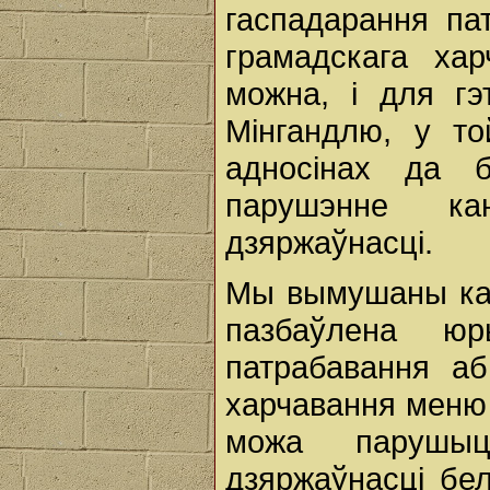
гаспадарання па
грамадскага ха
можна, і для гэ
Мінгандлю, у т
адносінах да 
парушэнне к
дзяржаўнасці.
Мы вымушаны кан
пазбаўлена юр
патрабавання аб
харчавання меню 
можа парушы
дзяржаўнасці бе