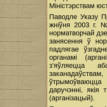
Міністэрствам юс
Паводле Указу Пр
жніўня 2003 г. 
норматворчай дзей
занясення ў нор
падлягае ўзгадн
органамі (арган
з'яўляецца а
заканадаўствам
ўтрымоўваюцца 
даручэнні, якія
(арганізацый).