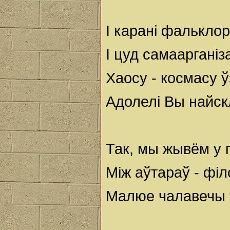
І карані фалькло
І цуд самаарганіз
Хаосу - космасу 
Адолелі Вы найс
Так, мы жывём у 
Між аўтараў - філ
Малюе чалавечы т