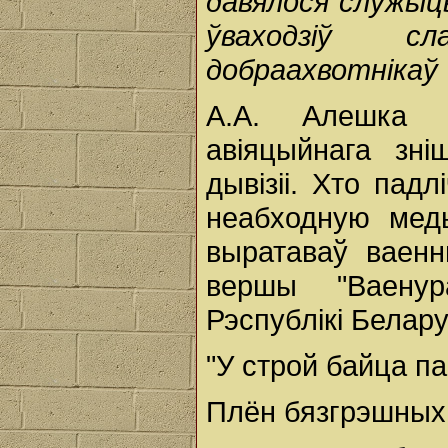
давялося служыць
ўваходзіў сл
добраахвотнікаў 
А.А. Алешка 
авіяцыйнага зні
дывізіі. Хто падл
неабходную мед
выратаваў ваенн
вершы "Ваенур
Рэспублікі Белар
"У строй байца па
Плён бязгрэшных