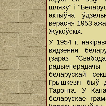
шляху" і "Белару
актыўна ўдзел
верасня 1953 ажа
Жукоўскіх.
У 1954 г. накіра
вядзення белар
(зараз "Свабод
радыёперадачы
беларускай сек
Грышкевіч быў д
Таронта. У Кан
беларускае грам