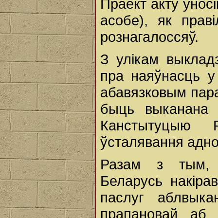
Праект акту ўнос
асобе), як прав
рознагалоссяў.
З улікам выклад
пра наяўнасць у
абавязковым пар
быць выканана 
Канстытуцыю 
ўсталявання адно
Разам з тым, М
Беларусь накіра
паслуг аблвыка
прапановай аб 