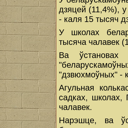
дзяцей (11,4%), у
- каля 15 тысяч д
У школах бела
тысяча чалавек (
Ва ўстановах 
"беларускамоў
"дзвюхмоўных" - к
Агульная колька
садках, школах, 
чалавек.
Нарэшце, ва ў