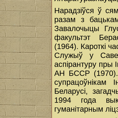
Нарадзіўся ў сям
разам з бацькам
Завалочыцы Глус
факультэт Берас
(1964). Кароткі ч
Служыў у Савец
аспірантуру пры 
АН БССР (1970)
супрацоўнікам 
Беларусі, загад
1994 года вык
гуманітарным ліцэ