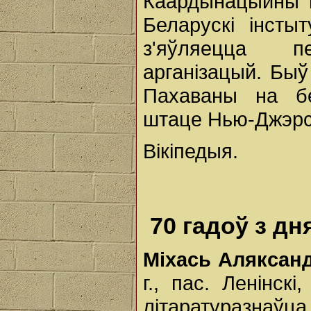
Каардынацыйны к
Беларускі інсты
з'яўляецца 
арганізацый. Быў
Пахаваны на бе
штаце Нью-Джэрс
Вікіпедыя.
70 гадоў з д
Міхась Аляксан
г., пас. Ленінскі
літаратуразнаўца,