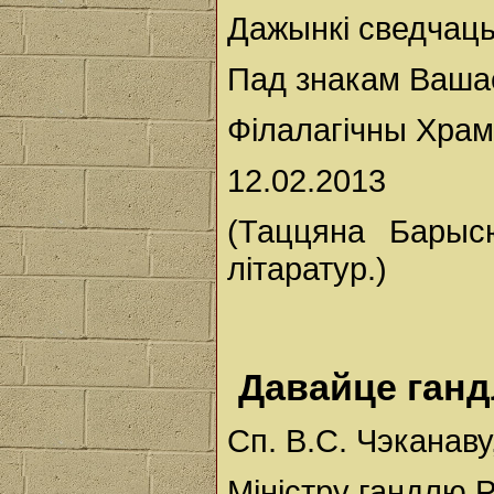
Дажынкі сведчаць
Пад знакам Ваша
Філалагічны Храм
12.02.2013
(Таццяна Барыс
літаратур.)
Давайце ганд
Сп. В.С. Чэканаву
Міністру гандлю Р