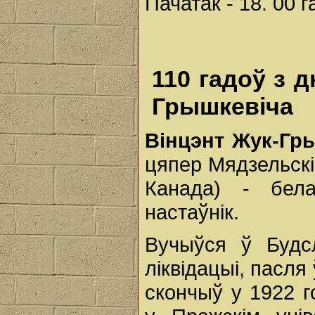
Пачатак - 18. 00 г
110 гадоў з 
Грышкевіча
Вінцэнт Жук-Гр
цяпер Мядзельскі 
Канада) - бела
настаўнік.
Вучыўся ў Будсл
ліквідацыі, пасля
скончыў у 1922 