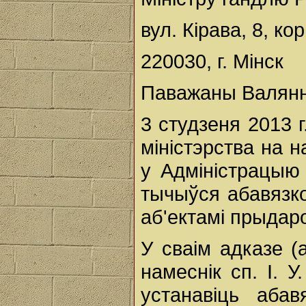
вул. Кірава, 8, кор
220030, г. Мінск
Паважаны Валянні
3 студзеня 2013 
міністэрства на 
у Адміністрацыю 
тычыўся абавязк
аб'ектамі прыдаро
У сваім адказе (
намеснік сп. I. 
устанавіць абав