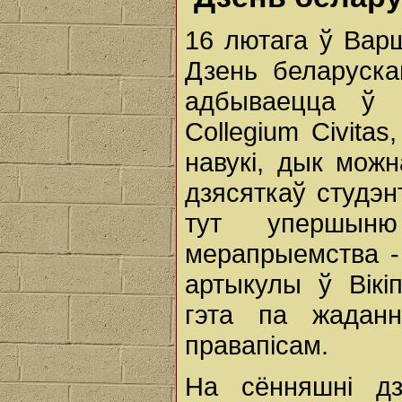
16 лютага ў Вар
Дзень беларуска
адбываецца ў 
Collegium Civita
навукі, дык мож
дзясяткаў студэ
тут упершыню
мерапрыемства - 
артыкулы ў Вікі
гэта па жадан
правапісам.
На сённяшні дз