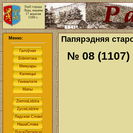
Герб горада
Ліды, наданы
17 верасня
1590 г.
Папярэдняя старо
Меню:
№ 08 (1107)