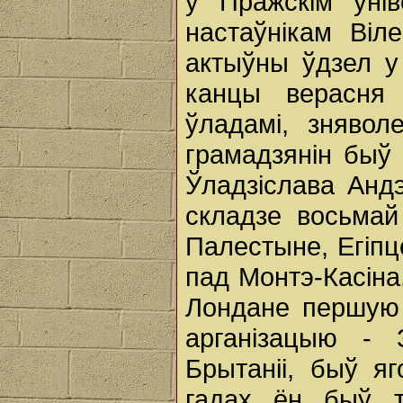
у Пражскім унів
настаўнікам Віл
актыўны ўдзел у
канцы верасня
ўладамі, знявол
грамадзянін быў 
Ўладзіслава Анд
складзе восьмай
Палестыне, Егіпце
пад Монтэ-Касіна.
Лондане першую 
арганізацыю - 
Брытаніі, быў 
гадах ён быў т