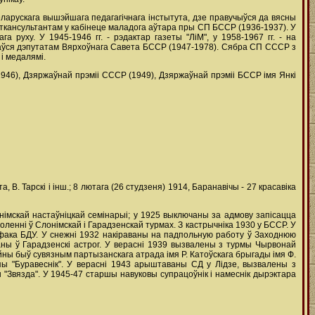
 Беларускага вышэйшага педагагічнага інстытута, дзе правучыўся да вясны
іткансультантам у кабінеце маладога аўтара пры СП БССР (1936-1937). У
а руху. У 1945-1946 гг. - рэдактар газеты "ЛіМ", у 1958-1967 гг. - на
біраўся дэпутатам Вярхоўнага Савета БССР (1947-1978). Сябра СП СССР з
і медалямі.
946), Дзяржаўнай прэміі СССР (1949), Дзяржаўнай прэміі БССР імя Янкі
 В. Тарскі і інш.; 8 лютага (26 студзеня) 1914, Баранавічы - 27 красавіка
німскай настаўніцкай семінарыі; у 1925 выключаны за адмову запісацца
оленні ў Слонімскай і Гарадзенскай турмах. З кастрычніка 1930 у БССР. У
ітфака БДУ. У снежні 1932 накіраваны на падпольную работу ў Заходнюю
ны ў Гарадзенскі астрог. У верасні 1939 вызвалены з турмы Чырвонай
йны быў сувязным партызанскага атрада імя Р. Катоўскага брыгады імя Ф.
упы "Буравеснік". У верасні 1943 арыштаваны СД у Лідзе, вызвалены з
 "Звязда". У 1945-47 старшы навуковы супрацоўнік і намеснік дырэктара