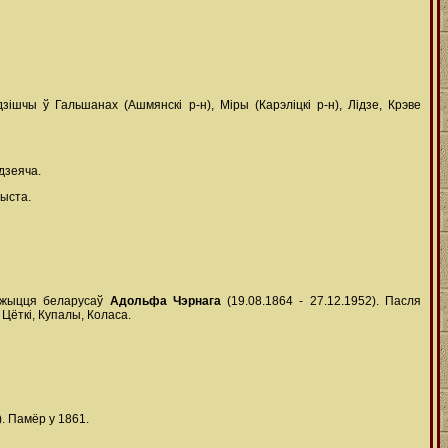
дзішчы ў Гальшанах (Ашмянскі р-н), Міры (Карэліцкі р-н), Лідзе, Крэве
 дзеяча.
рыста.
га жыцця беларусаў
Адольфа Чэрнага
(19.08.1864 - 27.12.1952). Пасля
 Цёткі, Купалы, Коласа.
). Памёр у 1861.