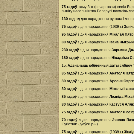
75 гадоў
таму 3-я (нечарговая) сесія В
выніку насельніцтва Беларусі павялічылас
130 год
ад дня нараджэння рускага і чэшс
75 гадоў
з дня нараджэння (1939 г.)
Зьні
95 гадоў
з дня нараджэння
Мікалая Пятр
80 гадоў
з дня нараджэння
Івана Чыгры
230 гадоў
з дня нараджэння
Зарыяна Да
180 гадоў
з дня нараджэння
Нікадзіма С
15.
Адзначыць юбілейныя даты сяброў
85 гадоў
з дня нараджэння
Анатоля Пятр
80 гадоў
з дня нараджэння
Арсеня Сярге
80 гадоў
з дня нараджэння
Міколы Івана
85 гадоў
з дня нараджэння
Леаніда Міха
80 гадоў
з дня нараджэння
Кастуся Аляк
75 гадоў
з дня нараджэння
Анатоля Іосі
70 гадоў
з дня нараджэння
Зянона Паз
Суботнікі (Іўеўскі р-н).
75 гадоў
з дня нараджэння (1939 г.)
Зіна