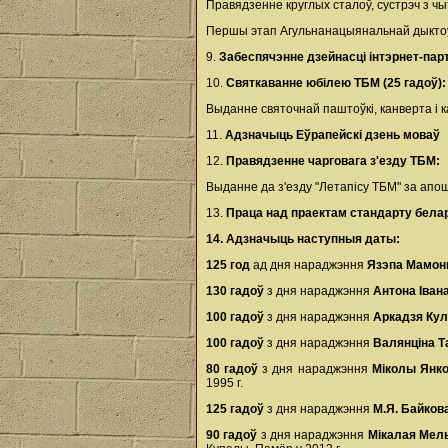
Правядзенне круглых сталоў, сустрэч з чыт
Першы этап Агульнанацыянальнай дыктоўкі - 
9.
Забеспячэнне дзейнасці інтэрнет-па
10.
Святкаванне юбілею ТБМ (25 гадоў):
Выданне святочнай паштоўкі, канверта і 
11.
Адзначыць Еўрапейскі дзень моваў
12.
Правядзенне чарговага з'езду ТБМ:
Выданне да з'езду "Летапісу ТБМ" за апош
13.
Праца над праектам стандарту бела
14. Адзначыць наступныя даты:
125 год
ад дня нараджэння
Язэпа Мамон
130 гадоў
з дня нараджэння
Антона Іван
100 гадоў
з дня нараджэння
Аркадзя Ку
100 гадоў
з дня нараджэння
Валянціна 
80 гадоў
з дня нараджэння
Міколы Янк
1995 г.
125 гадоў
з дня нараджэння
М.Я. Байков
90 гадоў
з дня нараджэння
Мікалая Мел