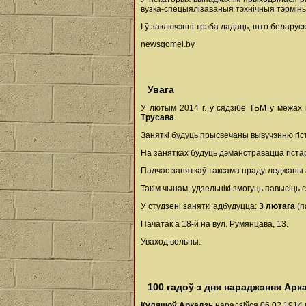
вузка-спецыялізаваныя тэхнічныя тэрміны
І ў заключэнні трэба дадаць, што беларуск
newsgomel.by
Увага
У лютым 2014 г. у сядзібе ТБМ у межах 
Трусава
.
Заняткі будуць прысвечаны вывучэнню гістор
На занятках будуць дэманстравацца гіста
Падчас заняткаў таксама прадугледжаны а
Такім чынам, удзельнікі змогуць павысіць 
У студзені заняткі адбудуцца:
3 лютага
(п
Пачатак а 18-й на вул. Румянцава, 13.
Уваход вольны.
100 гадоў з дня нараджэння Ар
Куляшоў Аркадзь
нарадзіўся 06.02.1914 