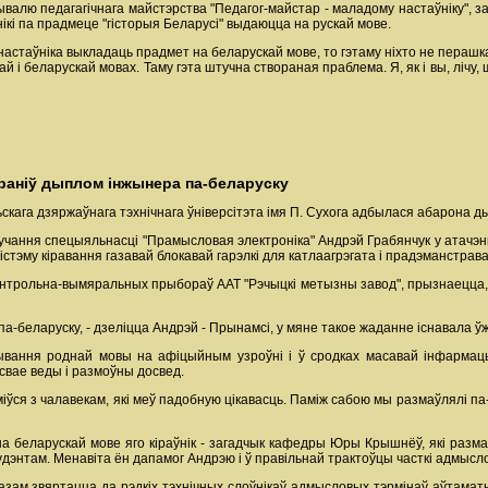
ывалю педагагічнага майстэрства "Педагог-майстар - маладому настаўніку", за
ікі па прадмеце "гісторыя Беларусі" выдаюцца на рускай мове.
ў настаўніка выкладаць прадмет на беларускай мове, то гэтаму ніхто не перашк
скай і беларускай мовах. Таму гэта штучна створаная праблема. Я, як і вы, ліч
раніў дыплом інжынера па-беларуску
кага дзяржаўнага тэхнічнага ўніверсітэта імя П. Сухога адбылася абарона д
чання спецыяльнасці "Прамысловая электроніка" Андрэй Грабянчук у атачэнн
істэму кіравання газавай блокавай гарэлкі для катлаагрэгата і прадэманстра
кантрольна-вымяральных прыбораў ААТ "Рэчыцкі метызны завод", прызнаецца,
 па-беларуску, - дзеліцца Андрэй - Прынамсі, у мяне такое жаданне існавала ў
вання роднай мовы на афіцыйным узроўні і ў сродках масавай інфармацы
свае веды і размоўны досвед.
міўся з чалавекам, які меў падобную цікавасць. Паміж сабою мы размаўлялі п
беларускай мове яго кіраўнік - загадчык кафедры Юры Крышнёў, які размаўл
дэнтам. Менавіта ён дапамог Андрэю і ў правільнай трактоўцы часткі адмысло
зам звяртацца да рэдкіх тэхнічных слоўнікаў адмысловых тэрмінаў аўтаматы