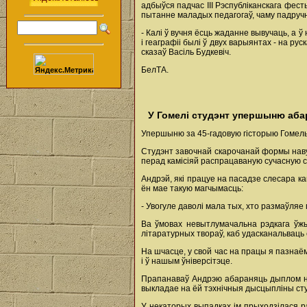
адбыўся падчас III Рэспубліканскага фест
пытанне маладых педагогаў, чаму падручн
- Калі ў вучня ёсць жаданне вывучаць, а 
і геаграфіі былі ў двух варыянтах - на ру
сказаў Васіль Будкевіч.
БелТА.
У Гомелі студэнт упершыню аба
Упершыню за 45-гадовую гісторыю Гомельс
Студэнт завочнай скарочанай формы наву
перад камісіяй распрацаваную сучасную с
Андрэй, які працуе на пасадзе слесара 
ён мае такую магчымасць:
- Увогуле даволі мала тых, хто размаўляе
Ва ўмовах невытлумачальна рэдкага ўжы
літаратурных твораў, каб удасканальваць 
На шчасце, у свой час на працы я пазнаё
і ў нашым ўніверсітэце.
Прапанаваў Андрэю абараняць дыплом на 
выкладае на ёй тэхнічныя дысцыпліны сту
У некаторых выпадках ім прыходзілася ра