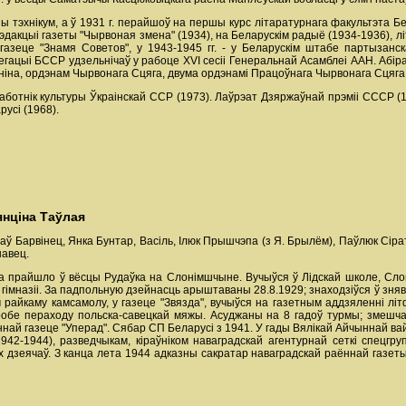
ічны тэхнікум, а ў 1931 г. перайшоў на першы курс літаратурнага факультэта
эдакцыі газеты "Чырвоная змена" (1934), на Беларускім радыё (1934-1936), л
азеце "Знамя Советов", у 1943-1945 гг. - у Беларускім штабе партызанскаг
элегацыі БССР удзельнічаў у рабоце XVI сесіі Генеральнай Асамблеі ААН. А
ніна, ордэнам Чырвонага Сцяга, двума ордэнамі Працоўнага Чырвонага Сцяга 
ботнік культуры Ўкраінскай ССР (1973). Лаўрэат Дзяржаўнай прэміі СССР (1
русі (1968).
янціна Таўлая
лаў Барвінец, Янка Бунтар, Васіль, Ілюк Прышчэпа (з Я. Брылём), Паўлюк Сірата,
навец.
ства прайшло ў вёсцы Рудаўка на Слонімшчыне. Вучыўся ў Лідскай школе, Сло
гімназіі. За падпольную дзейнасць арыштаваны 28.8.1929; знаходзіўся ў зняв
 райкаму камсамолу, у газеце "Звязда", вучыўся на газетным аддзяленні л
обе пераходу польска-савецкай мяжы. Асуджаны на 8 гадоў турмы; змешча
ннай газеце "Уперад". Сябар СП Беларусі з 1941. У гады Вялікай Айчыннай ва
942-1944), разведчыкам, кіраўніком наваградскай агентурнай сеткі спецгр
х дзеячаў. З канца лета 1944 адказны сакратар наваградскай раённай газеты