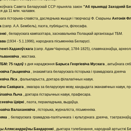
ярхоўнага Савета Беларускай ССР прыняла закон
"Аб прыняцці Заходняй Бе
я да 11 млн. чалавек.
кага гісторыка-славіста, даследчыка жыцця і творчасці Ф. Скарыны
Антонія Ф
ча
(сапр. А.А. Бембель), паэта, публіцыста, філосафа.
энкі
, беларускага кампазітара, заснавальніка Полацкай арганізацыі ТБМ.
нава
(1934 - 5.1.1996), народнага пісьменніка Беларусі.
ленгі-Хадакоўскага
(сапр. Адам Чарноцкі, 1784-1825), славяназнаўца, археол
ільвановіча
, мастака.
 ТБМ:
75 гадоў
з дня нараджэння
Барыса Георгіевіча Мускага
, актыўнага ся
овіча Грыцкевіча
, знакамітага беларускага гісторыка і грамадскага дзеяча
евіча Ліса
, фалькларыста, доктара філалагічных навук.
віча Савіцкага
, змагара за беларускую мову, кандыдата эканамічных навук, п
йлавіча Лыча
, доктара гістарычных навук, прафесара.
сеевіча Цвіркі
, паэта, перакладчыка, выдаўца.
фавіча Валахановіча
, гісторыка, журналіста, пісьменніка.
няка
, беларускага грамадска-палітычнага і культурнага дзеяча, тэатразнаў
іды Аляксандраўны Бандарэнкі
, дыктара тэлебачання, народнай артысткі Бе