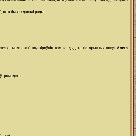
", што бывае даволі рэдка.
дзеях і малюнках" пад кіраўніцтвам кандыдата гістарычных навук
Алега
ў грамадстве.
ўнікаў.