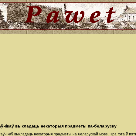
таўнікаў выкладаць некаторыя прадметы па-беларуску
таўнікаў выкладаць некаторыя прадметы на беларускай мове. Пра гэта ў пятні