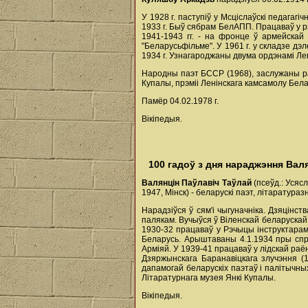
У 1928 г. паступіў у Мсціслаўскі педагаг
1933 г. Быў сябрам БелАПП. Працаваў у р
1941-1943 гг. - на фронце ў армейскай г
"Беларусьфільме". У 1961 г. у складзе д
1934 г. Узнагароджаны двума ордэнамі Ле
Народны паэт БССР (1968), заслужаны ра
Купалы, прэміі Ленінскага камсамолу Бела
Памёр 04.02.1978 г.
Вікіпедыя.
100 гадоў з дня нараджэння Вал
Валянцін Паўлавіч Таўлай
(псеўд.: Усяс
1947, Мінск) - беларускі паэт, літаратураз
Нарадзіўся ў сям'і чыгуначніка. Дзяцін
палякам. Вучыўся ў Віленскай беларускай 
1930-32 працаваў у Рэчыцы інструктарам
Беларусь. Арыштаваны 4.1.1934 пры спр
Арміяй. У 1939-41 працаваў у лідскай раё
Дзяржынскага Баранавіцкага злучэння (1
дапамогай беларускіх паэтаў і палітычны
Літаратурнага музея Янкі Купалы.
Вікіпедыя.