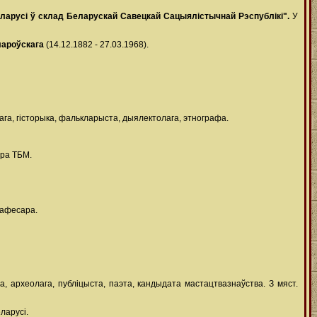
ларусі ў склад Беларускай Савецкай Сацыялістычнай Рэспублікі".
У
лароўскага
(14.12.1882 - 27.03.1968).
ага, гісторыка, фалькларыста, дыялектолага, этнографа.
бра ТБМ.
рафесара.
ца, археолага, публіцыста, паэта, кандыдата мастацтвазнаўства. З мяст.
ларусі.