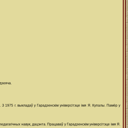
 дзеяча.
 З 1975 г. выкладаў у Гарадзенскім універсітэце імя Я. Купалы. Памёр у
едагагічных навук, дацэнта. Працаваў у Гарадзенскім універсітэце імя Я.