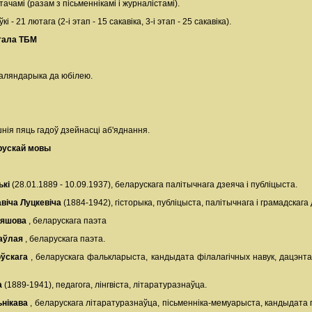
ачамі (разам з пісьменнікамі і журналістамі).
21 лютага (2-і этап - 15 сакавіка, 3-і этап - 25 сакавіка).
ртала ТБМ
каляндарыка да юбілею.
нія пяць гадоў дзейнасці аб'яднання.
рускай мовы
ькі
(28.01.1889 - 10.09.1937), беларускага палітычнага дзеяча і публіцыста.
авіча Луцкевіча
(1884-1942), гісторыка, публіцыста, палітычнага і грамадскага
ляшова
, беларускага паэта
Таўлая
, беларускага паэта.
оўскага
, беларускага фалькларыста, кандыдата філалагічных навук, дацэнта.
а
(1889-1941), педагога, лінгвіста, літаратуразнаўца.
ьнікава
, беларускага літаратуразнаўца, пісьменніка-мемуарыста, кандыдата п