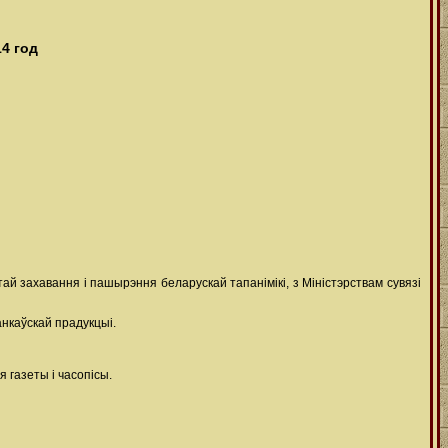
4 год
ай захавання і пашырэння беларускай тапанімікі, з Міністэрствам сувязі
анкаўскай прадукцыі.
я газеты і часопісы.