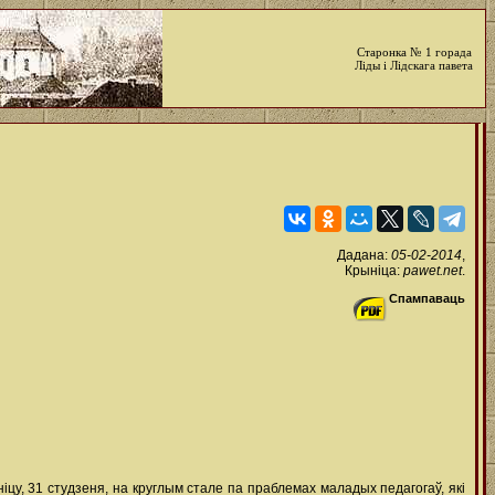
Старонка № 1 горада
Ліды і Лідскага павета
Дадана:
05-02-2014
,
Крыніца:
pawet.net
.
Спампаваць
цу, 31 студзеня, на круглым стале па праблемах маладых педагогаў, які