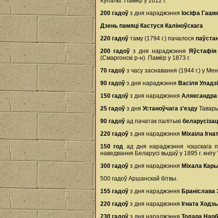
Купалы. Памёр у 2012 г.
200 гадоў
з дня нараджэння
Іосіфа Гашк
Дзень памяці Кастуся Каліноўскага
220 гадоў
таму (1794 г.) пачалося
паўстан
200 гадоў
з дня нараджэння
Яўстафія
(Смаргонскі р-н). Памёр у 1873 г.
70 гадоў
з часу заснавання (1944 г.) у Ме
90 гадоў
з дня нараджэння
Васіля Уладз
150 гадоў
з дня нараджэння
Аляксандра 
25 гадоў
з дня
Устаноўчага з'езду
Тавары
90 гадоў
ад пачатак палітыкі
беларусізац
220 гадоў
з дня нараджэння
Міхаіла Ігна
150 год
ад дня нараджэння чэшскага пі
наведвання Беларусі выдаў у 1895 г. кнігу
300 гадоў
з дня нараджэння
Міхала Кар
500 гадоў Аршанскай бітвы.
155 гадоў
з дня нараджэння
Браніслава
220 гадоў
з дня нараджэння
Ігната Ходзь
230 гадоў
з дня нараджэння
Тодара Нар