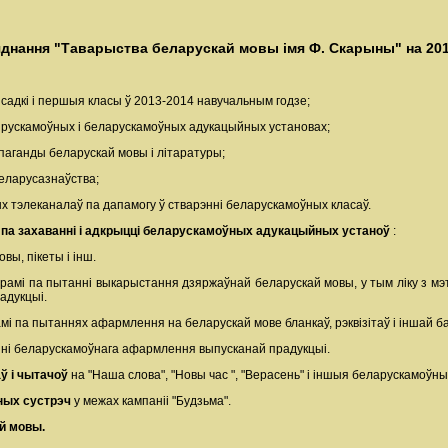
яднання "Таварыства беларускай мовы імя Ф. Скарыны" на 201
ыя садкі і першыя класы ў 2013-2014 навучальным годзе;
а ў рускамоўных і беларускамоўных адукацыйных установах;
рапаганды беларускай мовы і літаратуры;
беларусазнаўства;
х тэлеканалаў па дапамогу ў стварэнні беларускамоўных класаў.
М па захаванні і адкрыцці беларускамоўных адукацыйных устаноў
:
вы, пікеты і інш.
рамі па пытанні выкарыстання дзяржаўнай беларускай мовы, у тым ліку з мэт
адукцыі.
амі па пытаннях афармлення на беларускай мове бланкаў, рэквізітаў і іншай б
нні беларускамоўнага афармлення выпусканай прадукцыі.
ў і чытачоў
на "Наша слова", "Новы час ", "Верасень" і іншыя беларускамоўны
рных сустрэч
у межах кампаніі "Будзьма".
й мовы.