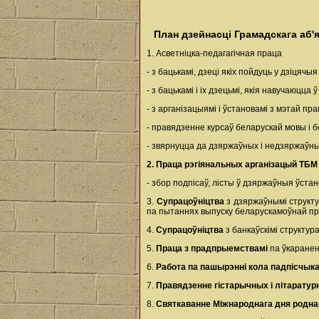
План дзейнасці Грамадскага аб'
1. Асветніцка-педагагічная праца
- з бацькамі, дзеці якіх пойдуць у дзіцяч
- з бацькамі і іх дзецьмі, якія навучаюцц
- з арганізацыямі і ўстановамі з мэтай п
- правядзенне курсаў беларускай мовы і 
- звярнуцца да дзяржаўных і недзяржаўны
2. Праца рэгіянальных арганізацый ТБ
- збор подпісаў, лісты ў дзяржаўныя ўстано
3.
Супрацоўніцтва
з дзяржаўнымі структу
па пытаннях выпуску беларускамоўнай пр
4.
Супрацоўніцтва
з банкаўскімі структур
5.
Праца з прадпрыемствамі
па ўкаране
6.
Работа па пашырэнні кола падпісчыка
7.
Правядзенне гістарычных і літарату
8.
Святкаванне Міжнароднага дня родна