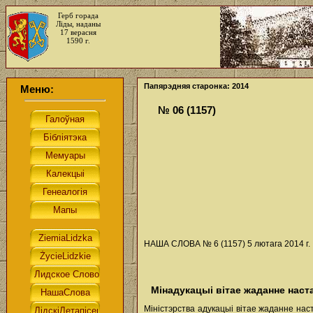
Герб горада
Ліды, наданы
17 верасня
1590 г.
Папярэдняя старонка: 2014
Меню:
№ 06 (1157)
НАША СЛОВА № 6 (1157) 5 лютага 2014 г.
Мінадукацыі вітае жаданне нас
Міністэрства адукацыі вітае жаданне нас