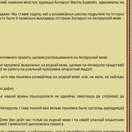
явіў намеснік міністра адукацыі Беларусі Васіль Будкевіч, адказваючы на
аджае. Мы ставім задачу, каб у рускамоўных школах падручнікі па гісторыі
у, што было б правільна выкладаць гісторыю Беларусі на беларускай мове, -
ыпломнага праекту, цалкам распрацаванага на беларускай мове.
і чарцяжоў, выкананых на роднай мове, цалкам па-беларуску прадставіў
ваў яе работу на рэальнай праграмна-апаратнай мадэлі.
 што яму прыемна размаўляць на роднай мове, але, на жаль, не заўсёды
жо даўно.
і нашай краіны прыходзілася не аднойчы звяртацца да слоўнікаў, да
а-беларуску. І таму пазней мне вельмі прыемна было сустрэць аднадумцаў
яе ўжо доўгі час толькі на роднай мове і па сваёй уласнай ініцыятыве
вай тэрміналогіі дыпломнага праекту.
кі і электронікі, з той прычыны, што ў звычайных слоўніках адпаведныя