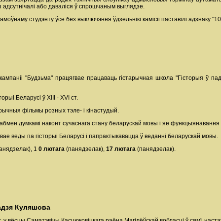
 адсутнічалі або даваліся ў спрошчаным выглядзе.
амоўнаму студэнту ўсе без выключэння ўдзельнікі камісіі паставілі адзнаку "10
кампаніі "Будзьма" працягвае працаваць гістарычная школа "Гісторыя ў па
ыі Беларусі ў ХІІІ - ХVI ст.
рычныя фільмы розных тэле- і кінастудый.
бмен думкамі наконт сучаснага стану беларускай мовы і яе функцыянавання 
свае веды па гісторыі Беларусі і папрактыкавацца ў веданні беларускай мовы.
анядзелак), 1
0 лютага
(панядзелак),
17 лютага
(панядзелак).
кадзя Куляшова
г. у вёсцы Саматэвічы Касцюковіцкага раёна Магілёўскай вобласці ў сям'і наста