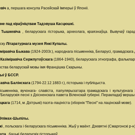
евіч
а, першага консула Расейскай Імперыі ў Японіі.
не пад кіраўніцтвам Тадэвуша Касцюшкі.
 Тышкевіча
, беларускага гісторыка, археолага, краязнаўца. Вывучаў гара
нску
Літаратурнага музея Янкі Купалы.
іміравіча Быкава
(1924-2003г.), народнага пісьменніка, Беларусі, грамадскага
Казіміравіча Сержпутоўскага
(1864-1940), беларускага этнографа, фалькла
ства беларускай мовы імя Францішка Скарыны.
ыі ў БССР.
тавіча Балінскага
(1794-22.12.1883 г.), гісторыка і публіцыста.
сьменніка, вучонага- славіста, папулярызатара грамадскага і культурна
 "Беларускія песні з Дзісненскага павета Віленскай губерні. Перакладаў вершы
ыцкага
(1714, м. Дзітрыкі) паэта-лацініста (зборнік "Песні" на лацінскай мове).
 Эпімах-Шыпілы.
кі
, польскага і беларускага пісьменніка. Жыў у маёнт. Дзевятні (Смаргонскі р-н
бута
, бацькі беларускіх гісторыкаў.