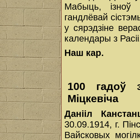
Мабыць, ізноў 
гандлёвай сістэм
у сярэдзіне вера
календары з Расіі
Наш кар.
100 гадоў 
Міцкевіча
Данііл Канста
30.09.1914, г. Пін
Вайсковых могіл