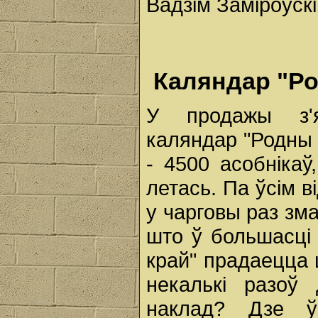
Вадзім Заміроўскі
Каляндар "Ро
У продажы з'я
каляндар "Родны 
- 4500 асобніка
летась. Па ўсім в
у чарговы раз зма
што ў большасці
край" прадаецца 
некалькі разоў
наклад? Дзе ўз