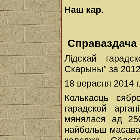
Наш кар.
Справаздача
Лідскай гарадс
Скарыны" за 2012
18 верасня 2014 г.
Колькасць сябро
гарадской арга
мянялася ад 25
найбольш масавая