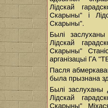
Лідскай гарадс
Скарыны" і Лід
Скарыны".
Былі заслуханы
Лідскай гарадс
Скарыны" Стані
арганізацыі ГА "
Пасля абмеркава
была прызнана з
Былі заслуханы д
Лідскай гарадс
Скарыны" Міхася