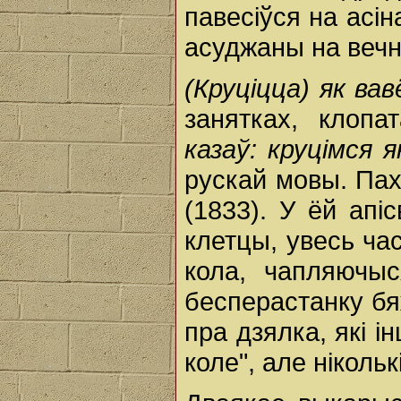
павесіўся на асін
асуджаны на веч
(Круціцца) як ва
занятках, клопа
казаў: круцімся 
рускай мовы. Пахо
(1833). У ёй апі
клетцы, увесь ча
кола, чапляючыс
бесперастанку бя
пра дзялка, які і
коле", але ніколь