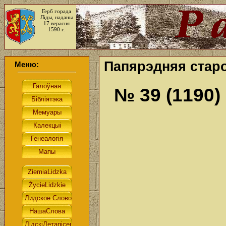
Герб горада
Ліды, наданы
17 верасня
1590 г.
Папярэдняя старо
Меню:
№ 39 (1190)