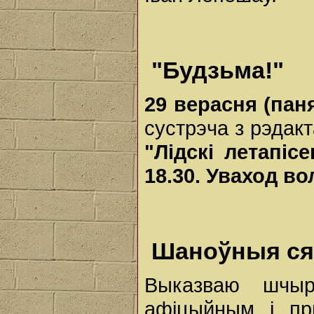
"Будзьма!"
29 верасня (пан
сустрэча з рэдак
"Лідскі летапіс
18.30. Уваход в
Шаноўныя ся
Выказваю шчыр
афіцыйным і пр