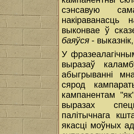
сэнсавую сам
накіраванасць 
выконвае ў сказ
баяўся
- выказнік
У фразеалагічны
выразаў каламб
абыгрыванні мна
сярод кампарат
кампанентам "як
выразах спец
палітычнага кшт
якасці моўных ад