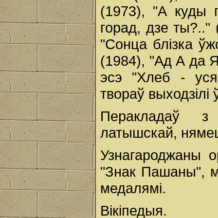
(1973), "А куды 
горад, дзе ты?.." 
"Сонца блізка ўж
(1984), "Ад А да 
эсэ "Хлеб - уся
твораў выходзілі 
Перакладаў з 
латышскай, нямецк
Узнагароджаны о
"Знак Пашаны", м
медалямі.
Вікіпедыя.