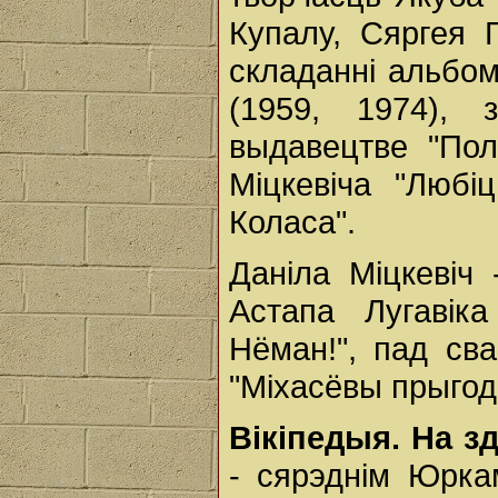
Купалу, Сяргея 
складанні альбом
(1959, 1974),
выдавецтве "Пол
Міцкевіча "Любі
Коласа".
Даніла Міцкевіч 
Астапа Лугавік
Нёман!", пад св
"Міхасёвы прыгод
Вікіпедыя. На 
- сярэднім Юрк