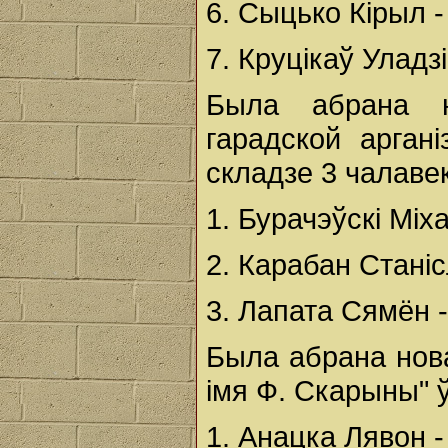
6. Сыцько Кірыл -
7. Круцікаў Уладз
Была абрана но
гарадской арган
складзе 3 чалавек
1. Бурачэўскі Міха
2. Карабан Станісл
3. Лапата Сямён - 
Была абрана нова
імя Ф. Скарыны" ў
1. Анацка Лявон -