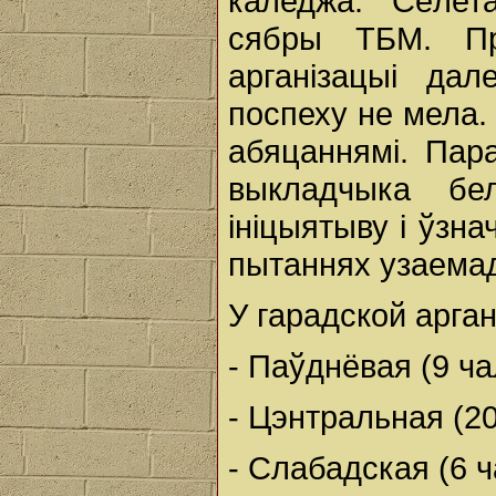
каледжа. Сёлет
сябры ТБМ. Пр
арганізацыі да
поспеху не мела. 
абяцаннямі. Пар
выкладчыка бе
ініцыятыву і ўзн
пытаннях узаемад
У гарадской арган
- Паўднёвая (9 чал
- Цэнтральная (20
- Слабадская (6 ч