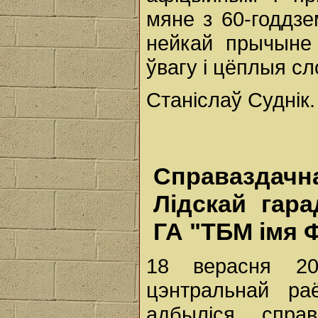
мяне з 60-годдзе
нейкай прычыне 
ўвагу і цёплыя сл
Станіслаў Суднік.
Справаздач
Лідскай гара
ГА "ТБМ імя 
18 верасня 20
цэнтральнай ра
адбыліся спра