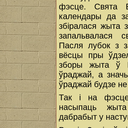
фэсце. Свята 
календары да з
збіралася жыта з
запальвалася с
Пасля лубок з з
вёсцы пры ўдзе
зборы жыта ў Б
ўраджай, а знач
ўраджай будзе не
Так і на фэсц
насыпаць жыт
дабрабыт у насту