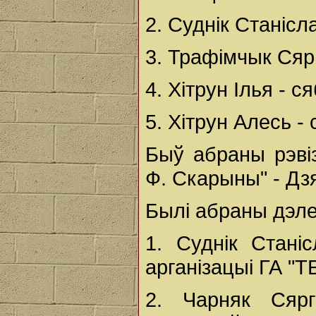
2. Суднік Станісла
3. Трафімчык Сярг
4. Хітрун Ілья - ся
5. Хітрун Алесь -
Быў абраны рэвіз
Ф. Скарыны" - Дз
Былі абраны дэле
1. Суднік Стані
арганізацыі ГА "Т
2. Чарняк Сярг