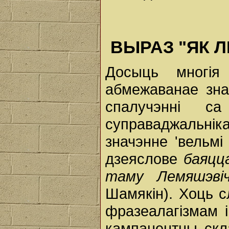
ВЫРАЗ "ЯК Л
Досыць многія
абмежаванае зна
спалучэнні са
суправаджальніка
значэнне 'вельмі
дзеяслове
баяц
таму Лемяшэві
Шамякін). Хоць с
фразеалагізмам і
кампанентны скл