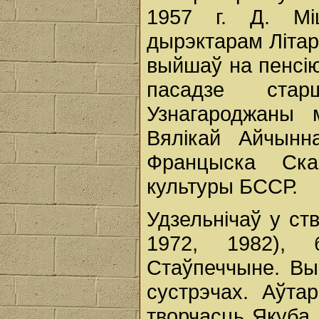
1957 г. Д. Мі
дырэктарам Літар
выйшаў на пенсію
пасадзе старш
Узнагароджаны
Вялікай Айчынн
Францыска Ска
культуры БССР.
Удзельнічаў у ст
1972, 1982), 
Стаўпеччыне. Вы
сустрэчах. Аўта
творчасць Якуба 