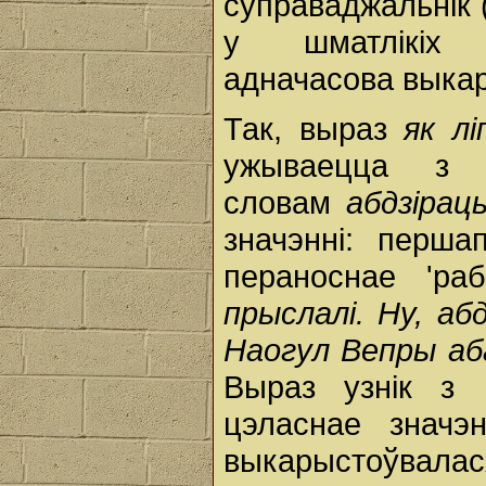
суправаджальнік 
у шматлікіх 
адначасова выкар
Так, выраз
як л
ужываецца з а
словам
абдзірац
значэнні: першап
пераноснае 'ра
прыслалі. Ну, аб
Наогул Вепры аб
Выраз узнік з 
цэласнае значэ
выкарыстоўвалас