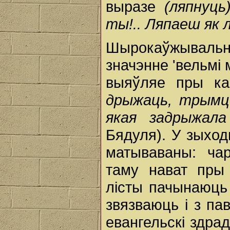
выразе
(ляпнуц
ты!.. Ляпаеш як
Шырокаўжывал
значэнне 'вельмі 
выяўляе пры ка
дрыжаць, трым
якая задрыжал
Бядуля). У зыхо
матываваны: чар
таму нават пры
лісты пачынаюць
звязваюць і з па
евангельскі здра