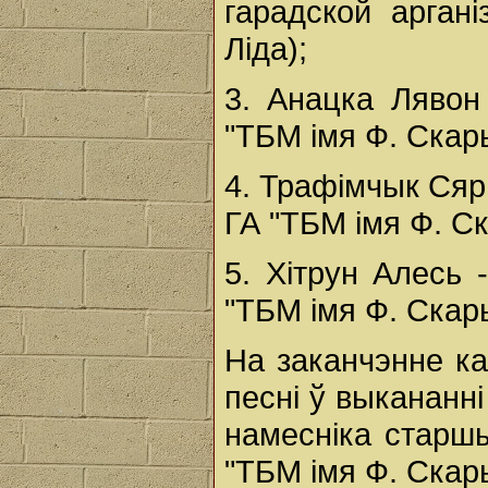
гарадской арган
Ліда);
3. Анацка Лявон
"ТБМ імя Ф. Скары
4. Трафімчык Сярг
ГА "ТБМ імя Ф. Ск
5. Хітрун Алесь 
"ТБМ імя Ф. Скары
На заканчэнне к
песні ў выкананні
намесніка старшы
"ТБМ імя Ф. Скар