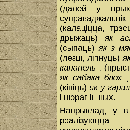
(далей у прык
суправаджальнік
(калаціцца, трэс
дрыжаць)
як а
(сыпаць)
як з м
(лезці, ліпнуць)
я
канапель
, (прыс
як сабака блох
(кіпіць)
як у гар
і шэраг іншых.
Напрыклад, у 
рэалізуюцца