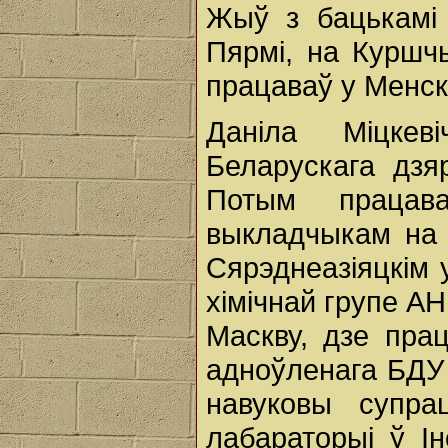
Жыў з бацькамі 
Пярмі, на Куршч
працаваў у Менск
Даніла Міцкев
Беларускага дзяр
Потым працав
выкладчыкам на 
Сярэднеазіяцкім у
хімічнай групе АН
Маскву, дзе пра
адноўленага БДУ 
навуковы супрац
лабараторыі ў Ін