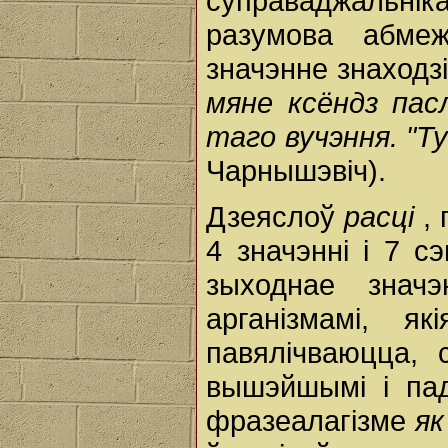
суправаджальні
разумова абме
значэнне знаходз
мяне ксёндз пас
таго вучэння. "Ту
Чарнышэвіч).
Дзеяслоў
расці
,
4 значэнні і 7 с
зыходнае значэ
арганізмамі, я
павялічваюцца, 
вышэйшымі і па
фразеалагізме
як