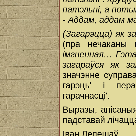
патэльні, а поты
- Аддам, аддам м
(Загарэцца) як з
(пра нечаканы 
імгненная… Гэта
загараўся як з
значэнне суправа
гарэць' і пер
гарачнасці'.
Выразы, апісаныя
падставай лічацц
Іван Лепешаў.