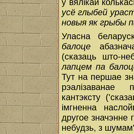
ў вялікай колькас
усё глыбей урас
новыя як грыбы 
Уласна белару
балоце
абазнач
(сказаць што-не
лапцем па балоц
Тут на першае зн
рэалізаванае п
кантэксту ('сказ
імгненна наслой
другое значэнне 
небудзь, з шумам'