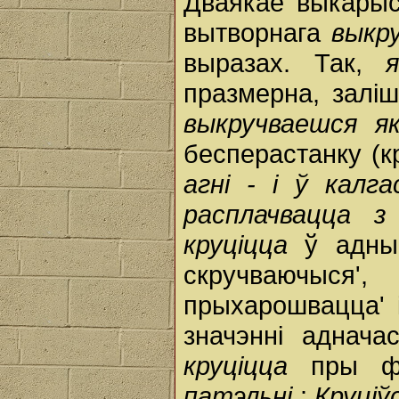
Дваякае выкарыс
вытворнага
выкр
выразах. Так,
празмерна, залі
выкручваешся я
бесперастанку (к
агні - і ў калга
расплачвацца 
круціцца
ў адны
скручваючыся',
прыхарошвацца' 
значэнні аднача
круціцца
пры ф
патэльні
:
Круціў