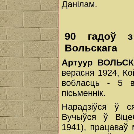
Данілам.
90 гадоў з
Вольскага
Артуур ВОЛЬС
верасня 1924, К
вобласць - 5 в
пісьменнік.
Нарадзіўся ў ся
Вучыўся ў Віце
1941), працаваў 