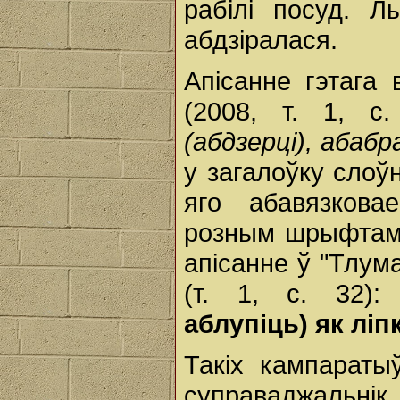
рабілі посуд. Л
абдзіралася.
Апісанне гэтага 
(2008, т. 1, с
(абдзерці), абабр
у загалоўку слоў
яго абавязкова
розным шрыфтам.
апісанне ў "Тлум
(т. 1, с. 32)
аблупіць) як ліп
Такіх кампараты
суправаджальні