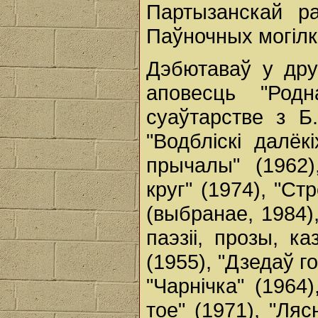
Партызанскай р
Паўночных могілк
Дэбютаваў у дру
аповесць "Род
суаўтарстве з Б.
"Водбліскі далёкі
прычалы" (1962)
круг" (1974), "Ст
(выбранае, 1984),
паэзіі, прозы, к
(1955), "Дзедаў г
"Чарнічка" (1964)
тое" (1971), "Ля