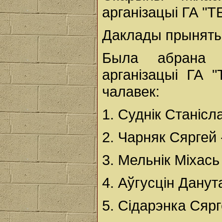
арганізацыі ГА "
Даклады прыняты
Была абрана 
арганізацыі ГА 
чалавек:
1. Суднік Станісл
2. Чарняк Сяргей 
3. Мельнік Міхась
4. Аўгусцін Данут
5. Сідарэнка Сярг