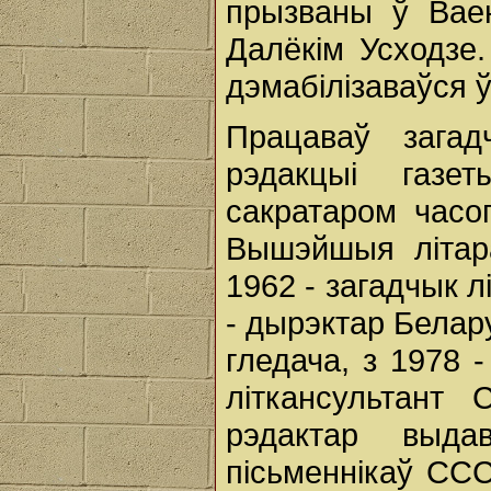
прызваны ў Вае
Далёкім Усходзе.
дэмабілізаваўся ў
Працаваў зага
рэдакцыі газе
сакратаром часоп
Вышэйшыя літар
1962 - загадчык л
- дырэктар Белар
гледача, з 1978 
літкансультант
рэдактар выда
пісьменнікаў СС