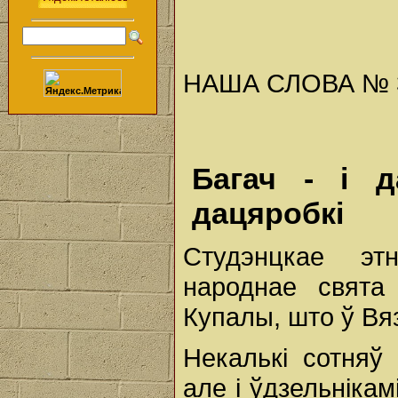
НАША СЛОВА № 39 
Багач - і д
дацяробкі
Студэнцкае этн
народнае свята
Купалы, што ў Вя
Некалькі сотняў 
але і ўдзельніка