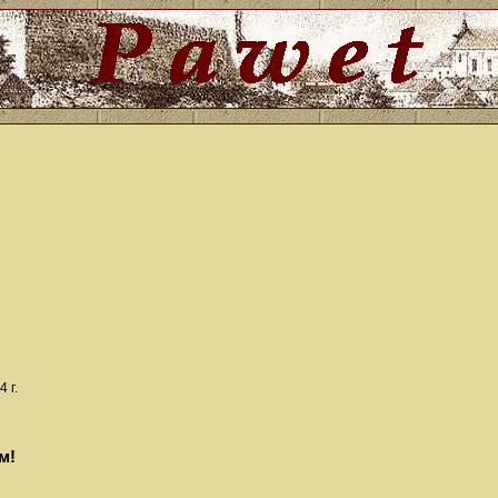
 г.
м!