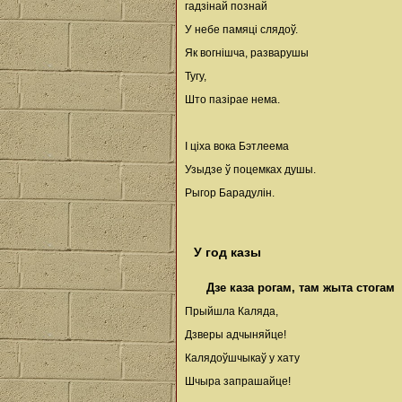
гадзінай познай
У небе памяці слядоў.
Як вогнішча, разварушы
Тугу,
Што пазірае нема.
I ціха вока Бэтлеема
Узыдзе ў поцемках душы.
Рыгор Барадулін.
У год казы
Дзе каза рогам, там жыта стогам
Прыйшла Каляда,
Дзверы адчыняйце!
Калядоўшчыкаў у хату
Шчыра запрашайце!