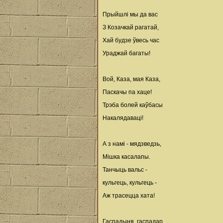
Прыйшлі мы да вас
З Козачкай рагатай,
Хай будзе ўвесь час
Ураджай багаты!
Вой, Каза, мая Каза,
Паскачы па хаце!
Трэба болей каўбасы
Накалядаваці!
А з намі - мядзведзь,
Мішка касалапы.
Танчыць вальс -
кульгець, кульгець -
Аж трасецца хата!
Гаспадыня, гаспадар,