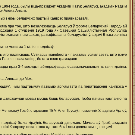
994 года, былы віца-прэзідэнт Акадэміі Навук Беларусі, акадэмік Радзім
у Алена Анісім.
ых і нібы беларускіх партый Кангрэс праігнаравалі.
зняка пра тое, што незалежнасць Беларусі ў форме Беларускай Народнай
верджана 1 студзеня 1919 года як Савецкая Сацыялістычная Рэспубліка
кім эканамічным саюзе, ратыфікаваны беларускімі ўладамі 9 кастрычніка
 не менш за 1 міліён подпісаў:
 яго падпісваць. Сутнасць маніфеста - паказаць усяму свету, што існуе
а Расея нас захапіць, бо гэта воля грамадзян.
рацца праз 3-4 месяцы і абмяркоўваць лёсавызначальныя пытанні краіны.
на, Аляксандр Мех,
радаў", чым падтрымаў пазіцыю аргкамітэта па ператварэнні Кангрэса ў
най дзяржаўнай мовай мусіць быць беларуская. Трэба пачаць кампанію па
у Мечыслаў Грыб, старшыня ТБМ Алег Трусаў, пісьменнік Уладзімір Арлоў,
падпісаў былы кіраўнік Беларускай дзяржавы Мечыслаў Грыб, акадэмік
ьнікі Кангрэсу, незалежна ад таго былі яны дэлегатамі ці гасцямі.
зе адкрыты збор подпісаў пад Маніфестам у Інтэрнэце.