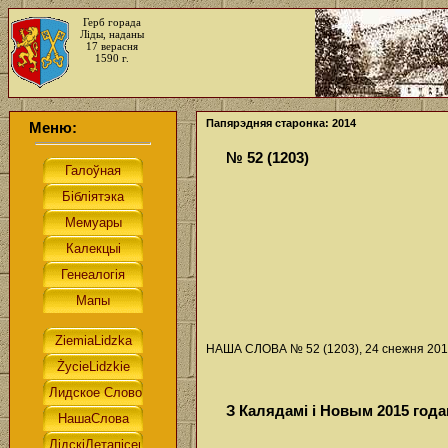
Герб горада
Ліды, наданы
17 верасня
1590 г.
Папярэдняя старонка: 2014
Меню:
№ 52 (1203)
НАША СЛОВА № 52 (1203), 24 снежня 2014
З Калядамі і Новым 2015 года