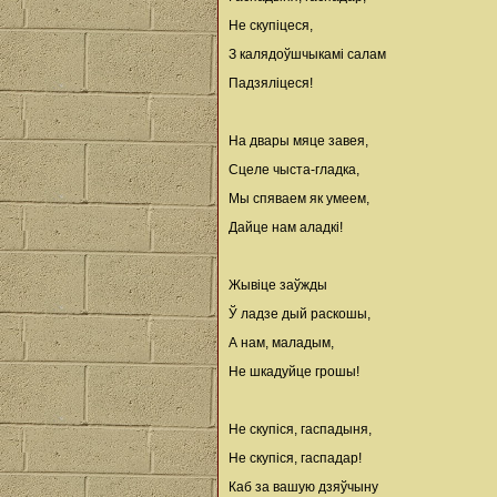
Не скупіцеся,
З калядоўшчыкамі салам
Падзяліцеся!
На двары мяце завея,
Сцеле чыста-гладка,
Мы спяваем як умеем,
Дайце нам аладкі!
Жывіце заўжды
Ў ладзе дый раскошы,
А нам, маладым,
Не шкадуйце грошы!
Не скупіся, гаспадыня,
Не скупіся, гаспадар!
Каб за вашую дзяўчыну