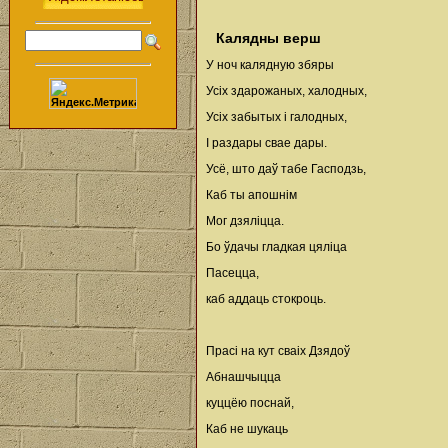
Калядны верш
У ноч калядную збяры
Усіх здарожаных, халодных,
Усіх забытых і галодных,
I раздары свае дары.
Усё, што даў табе Гасподзь,
Каб ты апошнім
Мог дзяліцца.
Бо ўдачы гладкая цяліца
Пасецца,
каб аддаць стокроць.
Прасі на кут сваіх Дзядоў
Абнашчыцца
куццёю поснай,
Каб не шукаць