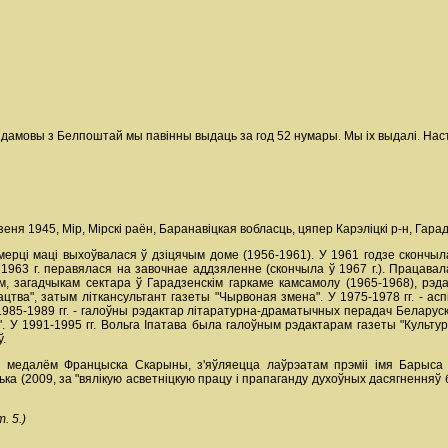
 дамовы з Белпоштай мы павінны выдаць за год 52 нумары. Мы іх выдалі. Нас
дзеня 1945, Мір, Мірскі раён, Баранавіцкая вобласць, цяпер Карэліцкі р-н, Гара
смерці маці выхоўвалася ў дзіцячым доме (1956-1961). У 1961 годзе скончы
У 1963 г. перавялася на завочнае аддзяленне (скончыла ў 1967 г.). Працава
ам, загадчыкам сектара ў Гарадзенскім гаркаме камсамолу (1965-1968), рэд
тацтва", затым літкансультант газеты "Чырвоная змена". У 1975-1978 гг. - а
1985-1989 гг. - галоўны рэдактар літаратурна-драматычных перадач Беларуска
. У 1991-1995 гг. Вольга Іпатава была галоўным рэдактарам газеты "Культура
.
 медалём Францыска Скарыны, з'яўляецца лаўрэатам прэміі імя Барыса К
нька (2009, за "вялікую асветніцкую працу і прапаганду духоўных дасягненняў 
. 5.)