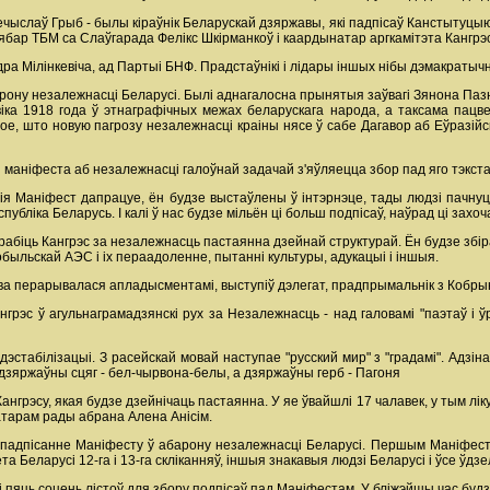
ыслаў Грыб - былы кіраўнік Беларускай дзяржавы, які падпісаў Канстытуцыю 1
 сябар ТБМ са Слаўгарада Фелікс Шкірманкоў і каардынатар аргкамітэта Кангрэс
дра Мілінкевіча, ад Партыі БНФ. Прадстаўнікі і лідары іншых нібы дэмакратычн
рону незалежнасці Беларусі. Былі аднагалосна прынятыя заўвагі Зянона Па
віка 1918 года ў этнаграфічных межах беларускага народа, а таксама пац
е, што новую пагрозу незалежнасці краіны нясе ў сабе Дагавор аб Еўразійс
маніфеста аб незалежнасці галоўнай задачай з'яўляецца збор пад яго тэкстам
сія Маніфест дапрацуе, ён будзе выстаўлены ў інтэрнэце, тады людзі пачнуць
бліка Беларусь. І калі ў нас будзе мільён ці больш подпісаў, наўрад ці захоч
абіць Кангрэс за незалежнасць пастаянна дзейнай структурай. Ён будзе збі
быльскай АЭС і іх пераадоленне, пытанні культуры, адукацыі і іншыя.
а перарывалася апладысментамі, выступіў дэлегат, прадпрымальнік з Кобры
рэс ў агульнаграмадзянскі рух за Незалежнасць - над галовамі "паэтаў і ў
эстабілізацыі. З расейскай мовай наступае "русский мир" з "градамі". Адзі
зяржаўны сцяг - бел-чырвона-белы, а дзяржаўны герб - Пагоня
грэсу, якая будзе дзейнічаць пастаянна. У яе ўвайшлі 17 чалавек, у тым лік
натарам рады абрана Алена Анісім.
 падпісанне Маніфесту ў абарону незалежнасці Беларусі. Першым Маніфест 
а Беларусі 12-га і 13-га скліканняў, іншыя знакавыя людзі Беларусі і ўсе ўдзел
і пяць соцень лістоў для збору подпісаў пад Маніфестам. У бліжэйшы час буд