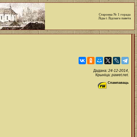
Старонка № 1 горада
Ліды і Лідскага павета
Дадана:
24-12-2014
,
Крыніца:
pawet.net
.
Спампаваць