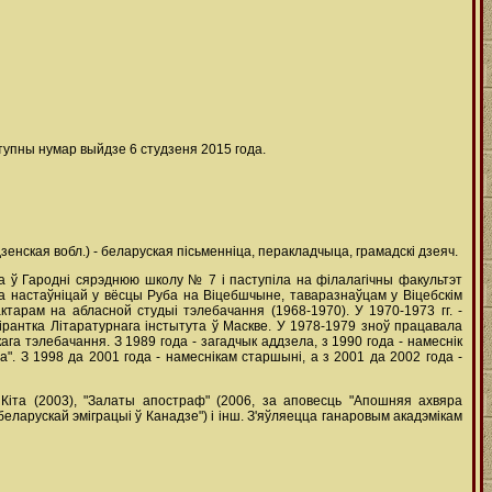
тупны нумар выйдзе 6 студзеня 2015 года.
дзенская вобл.) - беларуская пісьменніца, перакладчыца, грамадскі дзеяч.
ла ў Гародні сярэднюю школу № 7 і паступіла на філалагічны факультэт
ла настаўніцай у вёсцы Руба на Віцебшчыне, таваразнаўцам у Віцебскім
актарам на абласной студыі тэлебачання (1968-1970). У 1970-1973 гг. -
спірантка Літаратурнага інстытута ў Маскве. У 1978-1979 зноў працавала
га тэлебачання. З 1989 года - загадчык аддзела, з 1990 года - намеснік
". З 1998 да 2001 года - намеснікам старшыні, а з 2001 да 2002 года -
іта (2003), "Залаты апостраф" (2006, за аповесць "Апошняя ахвяра
беларускай эміграцыі ў Канадзе") і інш. З'яўляецца ганаровым акадэмікам