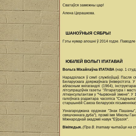
Сватаўся замежны цар!
Алена Церашкова.
ШАНОЎНЫЯ СЯБРЫ!
Гэты нумар апошні ў 2014 годзе. Паводле
ЮБІЛЕЙ ВОЛЬГІ ІПАТАВАЙ
Вольга Міхайлаўна ІПАТАВА
(нар. 1 сту
Нарадзілася ў сям'і службоўцаў. Пасля 
Беларускага дзяржаўнага ўніверсітэта. 
абласным кнігагандлі (1964), інструктар
літсупрацоўнік газеты "Літаратура і мас
літкансультантам у "Чырвонай змене". У 
галоўнага рэдактара часопіса "Спадчына"
старшынёй Саюза беларускіх пісьменнікаў
Узнагароджана ордэнам "Знак Пашаны",
свяшчэннага дуба"), прэміі імя Міколы Га
Міжнароднай акадэміі навук "Еўразія".
Вікіпедыя.
(Пра В. Іпатаву чытайце на ст