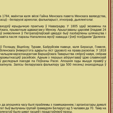
ка 1784, маёнтак каля вёскі Гайна Менскага павета Менскага ваяводства,
асці) - беларускі археолаг, фалькларыст, этнограф, дыялектолаг.
раходзіў юрыдычную практыку ў Наваградку. У 1805 здаў экзамены па
кага, прыватным адвакатам у Менску. Арыштаваны царскімі ўладамі 24
аў зняволення ў Петрапаўлаўскай цвердзі быў пазбаўлены шляхецтва і
навіта пасля паразы Напалеона мусіў хавацца і ўзяў псеўданім "Даленга-
ў Полацку, Віцебску, Тураве, Бабруйскім павеце, каля Берасця, Гомеля,
іленскага ўніверсітэта адкрыты ліст (дазвол) на права раскопак. У 1818
 чальцом-карэспандэнтам Варшаўскага Таварыства сяброў навук, сябрам
старажытнасцяў расейскіх. Адным з першых абгрунтаваў ідэю славянскай
аў даследчыя паездкі па Поўначы Расеі. Апошнія гады жыцця правёў у
загінула. Запісы беларускага фальклору (да 500 песень) знаходзяцца ў
о да апошняга часу былі праблемы з памяшканнем, і арганізатары думалі
гат быў вылучаны групай грамадзян Беларусі ад 5 чалавек да 70. Таму на
дэлегатаў было шмат гасцей і прадстаўнікоў прэсы.