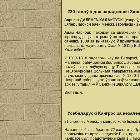
230 гадоў з дня нараджэння Зар
Зарыян ДАЛЕНГА-ХАДАКОЎСКІ
(сапраўд
цяпер Лагойскі раён Менскай вобласці - 1
Адам Чарноцкі паходзіў са шляхецкай с
юрыспрудэнцыі і атрымаў патэнт на пра
сакавіка 1809 за выказаную ў прыватны
накіраваны жаўнерам у Омск. У 1811 у Баб
Хадакоўскі".
У 1813-1818 падарожнічаў па Беларусі, П
Магілёва, рабіў запісы фальклору, абрад
выдаў сваю галоўную працу "Пра славянш
Пецярбургскага Вольнага таварыства ама
агульнасці ў дагістарычны час. У 1820
Цвярской губерні, дзе ўладкаваўся экан
архіве, у тым ліку ў Санкт-Пецярбургу. Да
Вікіпедыя.
Усебеларускі Кангрэс за незале
21 снежня ў Менску ў кангрэс-холе бізнэс
На кангрэс былі абраныя 72 дэлегаты. Пр
праводзіць кангрэс на сдязібе БНФ, праз 
Кангрэсе былі прадстаўлены каля 1,5 тыся