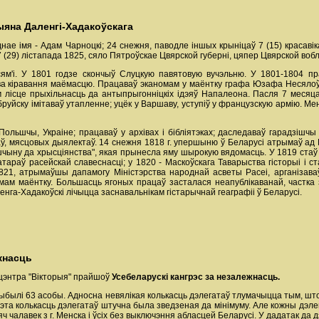
ыяна Даленгі-Хадакоўскага
нае імя - Адам Чарноцкі; 24 снежня, паводле іншых крыніцаў 7 (15) красаві
7 (29) лістапада 1825, сяло Пятроўскае Цвярской губерні, цяпер Цвярской вобл
ям'і. У 1801 годзе скончыў Слуцкую павятовую вучэльню. У 1801-1804 п
ва кіравання маёмасцю. Працаваў эканомам у маёнтку графа Юзафа Несялоўс
м лісце прыхільнасць да антыпрыгонніцкіх ідэяў Напалеона. Пасля 7 месяц
руйску імітаваў утапленне; уцёк у Варшаву, уступіў у французскую армію. Ме
ольшчы, Украіне; працаваў у архівах і бібліятэках; даследаваў гарадзішчы 
аў, мясцовых дыялектаў. 14 снежня 1818 г. упершыню ў Беларусі атрымаў ад В
чыну да хрысціянства", якая прынесла яму шырокую вядомасць. У 1819 стаў
тараў расейскай славеснасці; у 1820 - Маскоўскага Таварыства гісторыі і 
-1821, атрымаўшы дапамогу Міністэрства народнай асветы Расеі, арганізав
омам маёнтку. Большасць ягоных працаў засталася неапублікаванай, частка 
ленга-Хадакоўскі лічыцца заснавальнікам гістарычнай геаграфіі ў Беларусі.
жнасць
-цэнтра "Вікторыя" прайшоў
Усебеларускі кангрэс за незалежнасць.
ыбылі 63 асобы. Адносна невялікая колькасць дэлегатаў тлумачыцца тым, шт
гэта колькасць дэлегатаў штучна была зведзеная да мінімуму. Але кожны дэле
ч чалавек з г. Менска і ўсіх без выключэння абласцей Беларусі. У дадатак да 