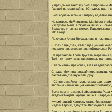
У прэзідыюм Кангрэсу былі запрошаны Меч
Гарэцкі, ветэран вайны, 90-гадовы паэт і
Былі агучаны вітанні Кангрэсу ад Аляксан
На кангрэсе быў прыняты Маніфест у аба
Рэспублікі была аб'яўлена яшчэ 25 сака
Беларусь у тых жа межах. Пацверджана то
2014 года.
Па словах Алега Трусава, пасля прыняцця 
- Праз пяць дзён, калі рэдакцыйная камі
незалежная, суверэнная, нейтральная Рэспу
Па прапанове Алега Трусава, вырашана зр
Такія, як наступствы катастрофы на Чарно
З палымянай прамовай, якая неаднаразов
Спадар Мех прапанаваў ператварыць Канг
пастаянна дзейную пляцоўку:
- Сёння расейская мова стала фактарам д
вяртанні нашых нацыянальных сімвалаў: д
Была прынята заява і сфармавана Рада Кан
акадэмік Радзім Гарэцкі і іншыя. Каарды
Кульмінацыяй Кангрэсу стала ўрачыстае
Радзім Гарэцкі, дэпутаты Вярхоўнага Савет
Дэлегаты разабралі і развезлі па Беларус