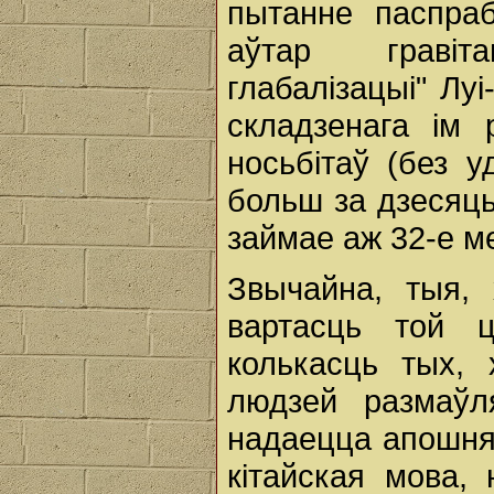
пытанне паспраб
аўтар гравіт
глабалізацыі" Лу
складзенага ім
носьбітаў (без у
больш за дзесяць
займае аж 32-е ме
Звычайна, тыя,
вартасць той 
колькасць тых,
людзей размаўл
надаецца апошня
кітайская мова,