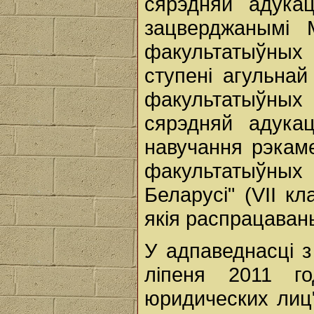
сярэдняй адука
зацверджанымі М
факультатыўных
ступені агульнай
факультатыўных
сярэдняй адука
навучання рэкам
факультатыўных
Беларусі" (VII кл
якія распрацаван
У адпаведнасці з
ліпеня 2011 г
юридических лиц