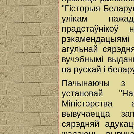
"Гісторыя Беларус
улікам пажад
прадстаўнікоў 
рэкамендацыямі
агульнай сярэдн
вучэбнымі выданн
на рускай і белар
Пачынаючы з 2
установай "На
Міністэрства 
вывучаецца зап
сярэдняй адукац
жадаюць вывуча