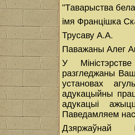
"Таварыства бел
імя Францішка С
Трусаву А.А.
Паважаны Алег Ан
У Міністэрств
разгледжаны Ваш
установах агул
адукацыйны працэ
адукацыі ажыц
Паведамляем нас
Дзяржаўнай 