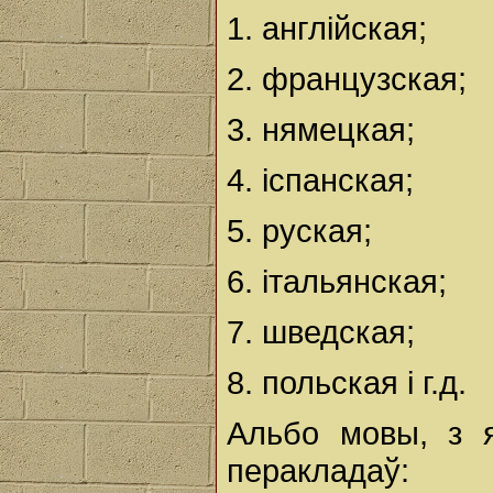
1. англійская;
2. французская;
3. нямецкая;
4. іспанская;
5. руская;
6. італьянская;
7. шведская;
8. польская і г.д.
Альбо мовы, з я
перакладаў: