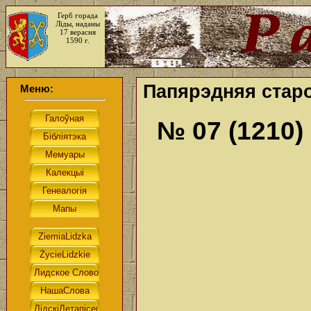
Герб горада
Ліды, наданы
17 верасня
1590 г.
Папярэдняя старо
Меню:
№ 07 (1210)