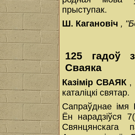
прыступак.
Ш. Кагановіч
, "
125 гадоў з
Сваяка
Казімір СВАЯК
,
каталіцкі святар.
Сапраўднае імя К
Ён нарадзіўся 7
Свянцянскага п