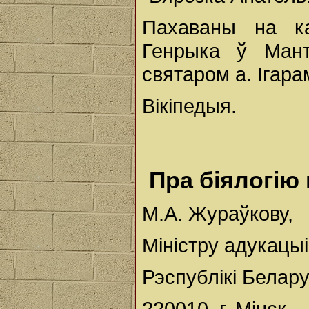
Пахаваны на ка
Генрыка ў Манты
святаром а. Ігара
Вікіпедыя.
Пра біялогію 
М.А. Жураўкову,
Міністру адукацыі
Рэспублікі Белару
220010, г. Мінск,