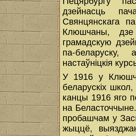
Пецярбургу па
дзейнасць па
Свянцянскага па
Клюшчаны, дзе
грамадскую дзей
па-беларуску, 
настаўніцкія курс
У 1916 у Клюшч
беларускіх школ, 
канцы 1916 яго п
на Беласточчыне.
пробашчам у Засв
жыццё, выязджа