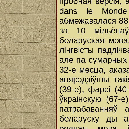
пробная версія, 
dans le Mond
абмежавалася 88 
за 10 мільёнаў
беларуская мова
лінгвісты падлічв
але па сумарных
32-е месца, аказ
апярэдзіўшы такі
(39-е), фарсі (40
ўкраінскую (67-е
патрабаванняў 
беларуску ды а
родная мова ў