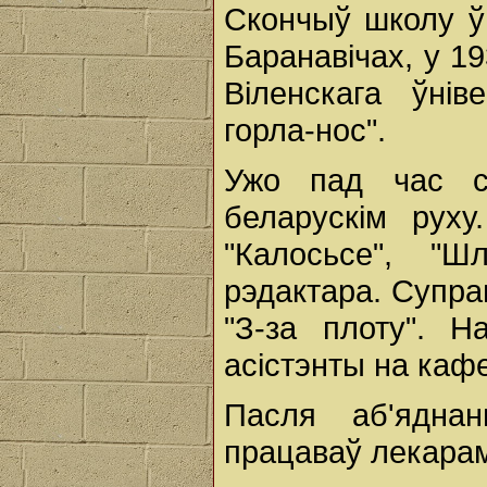
Скончыў школу ў
Баранавічах, у 1
Віленскага ўнів
горла-нос".
Ужо пад час ст
беларускім руху
"Калосьсе", "Ш
рэдактара. Супра
"З-за плоту". 
асістэнты на кафе
Пасля аб'ядна
працаваў лекарам