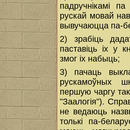
падручнікамі па
рускай мовай нав
вывучаюцца па-бел
2) зрабіць дада
паставіць іх у 
змог іх набыць;
3) пачаць выкл
рускамоўных шк
першую чаргу такі
"Заалогія"). Спр
не ведаюць назв
толькі па-белар