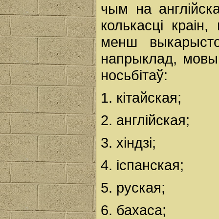
чым на англійск
колькасці краін,
менш выкарысто
напрыклад, мовы
носьбітаў:
1. кітайская;
2. англійская;
3. хіндзі;
4. іспанская;
5. руская;
6. бахаса;