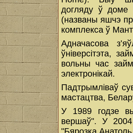
догляду ў доме 
(названы яшчэ пр
комплекса ў Ман
Адначасова з'я
ўніверсітэта, за
вольны час займ
электронікай.
Падтрымліваў сув
мастацтва, Белар
У 1989 годзе вы
вершаў". У 2004
"Бярозка Анатоль