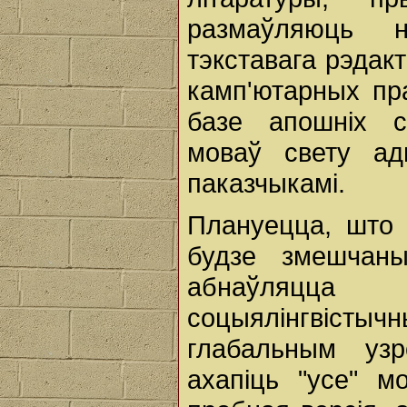
размаўляюць 
тэкставага рэдакт
камп'ютарных пр
базе апошніх с
моваў свету ад
паказчыкамі.
Плануецца, што 
будзе змешчаны
абнаўляцца
соцыялінгвісты
глабальным узр
ахапіць "усе" м