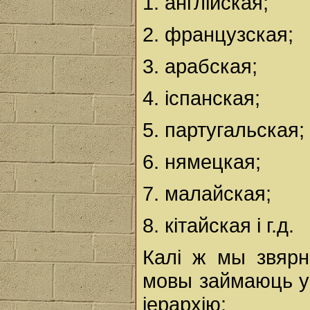
1. англійская;
2. французская;
3. арабская;
4. іспанская;
5. партугальская;
6. нямецкая;
7. малайская;
8. кітайская і г.д.
Калі ж мы звярн
мовы займаюць у
іерархію: