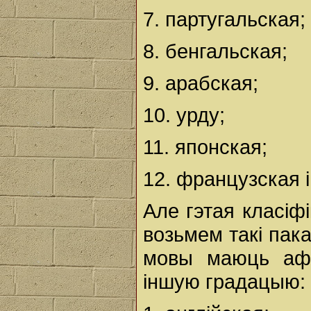
7. партугальская;
8. бенгальская;
9. арабская;
10. урду;
11. японская;
12. французская і 
Але гэтая класіф
возьмем такі пака
мовы маюць афі
іншую градацыю: