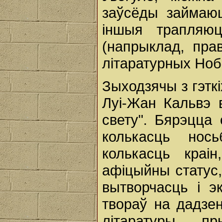
заўсёды займаюц
іншыя трапляюц
(напрыклад, прав
літаратурных Ноб
Зыходзячы з гэткі
Луі-Жан Кальвэ в
свету". Бярэцца 
колькасць нось
колькасць кра
афіцыйны статус,
вытворчасць і э
твораў на дадзе
літаратуры, п