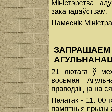
Міністэрства ад
заканадаўствам.
Намеснік Міністра
ЗАПРА
АГУЛЬНАНА
21 лютага ў меж
восьмая Агульн
праводзіцца на ся
Пачатак - 11. 00 
памятныя прызы 