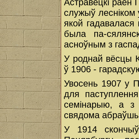
Астравецкі раён 
служыў лесніком у
якой гадавалася 
была па-сялянс
асноўным з гаспад
У роднай вёсцы К
ў 1906 - гарадск
Увосень 1907 у 
для паступлення
семінарыю, а з
свядома абраўшы 
У 1914 скончы