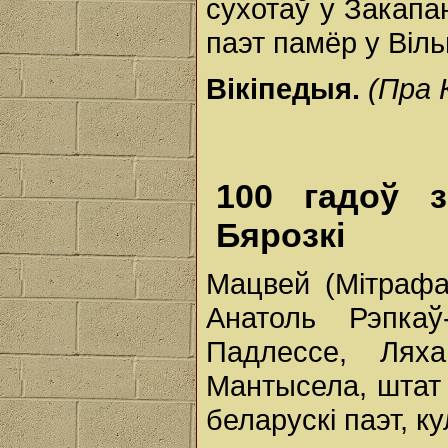
сухотаў у Закапа
паэт памёр у Віль
Вікіпедыя.
(Пра 
100 гадоў 
Бярозкі
Мацвей (Мітрафа
Анатоль Рэпка
Падлессе, Лях
Мантысела, штат
беларускі паэт, к