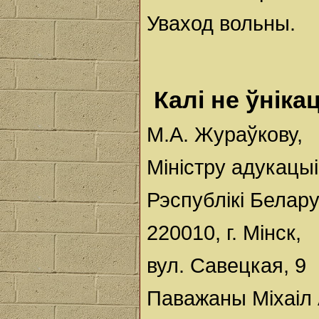
Уваход вольны.
Калі не ўніка
М.А. Жураўкову,
Міністру адукацыі
Рэспублікі Белару
220010, г. Мінск,
вул. Савецкая, 9
Паважаны Міхаіл 