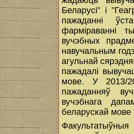
Беларусі" і "Геа
пажаданні ўст
фарміраванні т
вучэбных прадме
навучальным годз
агульнай сярэдня
пажадалі вывуча
мове. У 2013/2
пажаданняў ву
вучэбнага дапа
беларускай мове 
Факультатыўныя