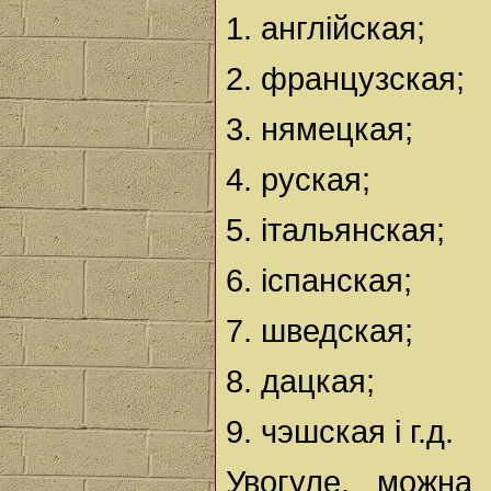
1. англійская;
2. французская;
3. нямецкая;
4. руская;
5. італьянская;
6. іспанская;
7. шведская;
8. дацкая;
9. чэшская і г.д.
Увогуле, можна