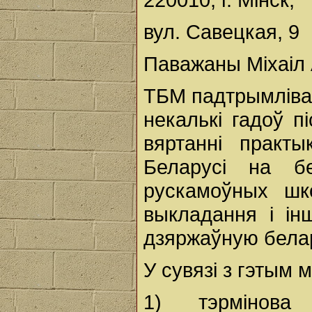
вул. Савецкая, 9
Паважаны Міхаіл 
ТБМ падтрымліва
некалькі гадоў п
вяртанні практы
Беларусі на б
рускамоўных шк
выкладання і і
дзяржаўную бела
У сувязі з гэтым 
1) тэрмінова 