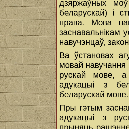
дзяржаўных моў
беларускай) і с
права. Мова на
заснавальнікам у
навучэнцаў, зако
Ва ўстановах аг
мовай навучання
рускай мове, а
адукацыі з бе
беларускай мове.
Пры гэтым засна
адукацыі з ру
прыняць рашэнне