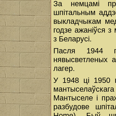
За немцамі пр
шпітальным аддз
выкладчыкам ме
годзе ажаніўся з
з Беларусі.
Пасля 1944 
нявысветленых а
лагер.
У 1948 ці 1950 
мантыселаўскага 
Мантыселе і пра
разбудове шпіта
Home). Быў шм