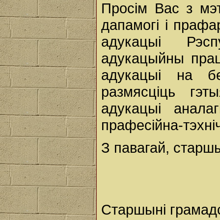
Просім Вас з мэ
дапамогі і прафа
адукацыі Рэсп
адукацыйны працэ
адукацыі на б
размясціць гэт
адукацыі анала
прафесійна-тэхні
З павагай, старш
Старшыні грамадс