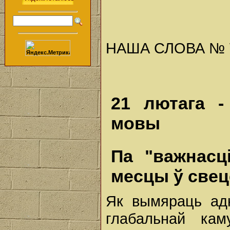
НАША СЛОВА № 7 (
21 лютага -
мовы
Па "важнасц
месцы ў свец
Як вымяраць ад
глабальнай кам