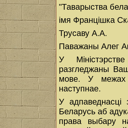
"Таварыства бел
імя Францішка С
Трусаву А.А.
Паважаны Алег Ан
У Міністэрств
разгледжаны Ваш
мове. У межах
наступнае.
У адпаведнасці 
Беларусь аб адук
права выбару н