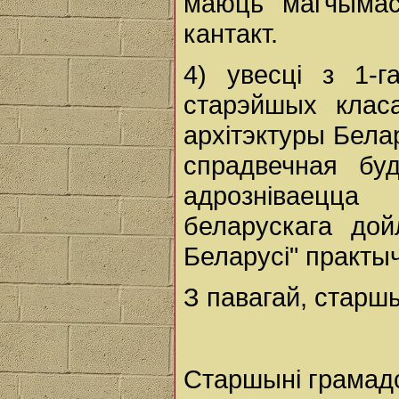
маюць магчымас
кантакт.
4) увесці з 1-г
старэйшых клас
архітэктуры Белар
спрадвечная буд
адрозніваецца
беларускага дой
Беларусі" практы
З павагай, старш
Старшыні грамадс