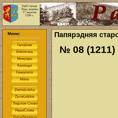
Герб горада
Ліды, наданы
17 верасня
1590 г.
Папярэдняя старо
Меню:
№ 08 (1211)