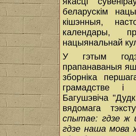
якасці сувенір
беларускім нац
кішэнныя, нас
календары, п
нацыянальнай ку
У гэтым годз
прапанаваныя яш
зборніка перша
грамадстве і 
Багушэвіча "Дудк
вядомага тэкс
спытае: гдзе ж 
гдзе наша мова ж