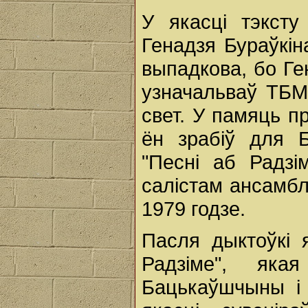
У якасці тэкст
Генадзя Бураўкін
выпадкова, бо Ге
узначальваў ТБМ
свет. У памяць пр
ён зрабіў для Б
"Песні аб Радз
салістам ансамбл
1979 годзе.
Пасля дыктоўкі 
Радзіме", як
Бацькаўшчыны і 