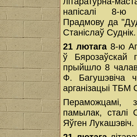
літаратурна-мас
напісалі 8-ю 
Прадмову да "Дуд
Станіслаў Суднік.
21 лютага
8-ю А
ў Бярозаўскай г
прыйшло 8 чалав
Ф. Багушэвіча 
арганізацыі ТБМ С
Пераможцамі, 
памылак, сталі 
Яўген Лукашэвіч.
21 лютага
літар