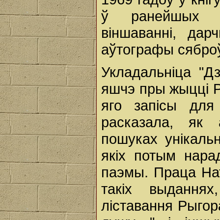
ў ранейшых зб
віншаванні, дар
аўтографы сяброў
Укладальніца "Д
яшчэ пры жыцці Р
яго запісы для
расказала, як 
пошуках унікаль
якіх потым нара
паэмы. Праца На
такіх выданнях
ліставання Рыгор