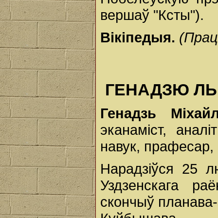
вершаў "Ксты").
Вікіпедыя.
(Прац
ГЕНАДЗЮ ЛЫЧ
Генадзь Міха
эканаміст, аналі
навук, прафесар,
Нарадзіўся 25 л
Уздзенскага ра
скончыў планава-