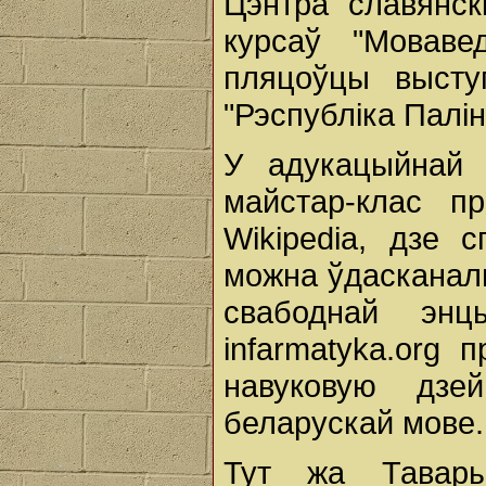
Цэнтра славянск
курсаў "Моваве
пляцоўцы выступ
"Рэспубліка Палін
У адукацыйнай 
майстар-клас п
Wikipedia, дзе 
можна ўдасканал
свабоднай энцы
infarmatyka.org 
навуковую дзе
беларускай мове.
Тут жа Тавары