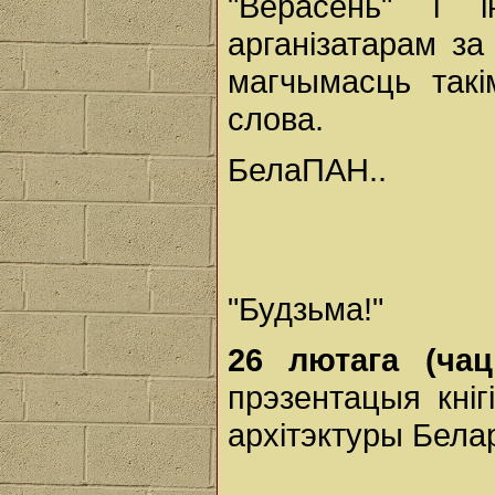
"Верасень" і 
арганізатарам за
магчымасць так
слова.
БелаПАН..
"Будзьма!"
26 лютага (ча
прэзентацыя кніг
архітэктуры Белар