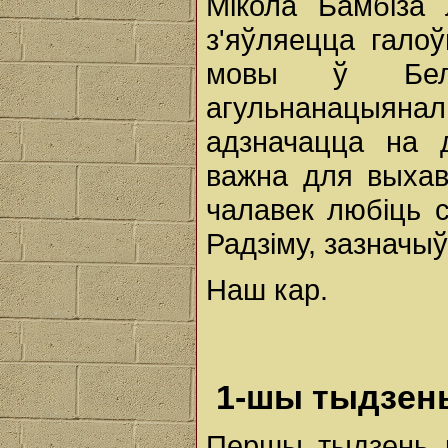
Мікола Бамбіза 
з'яўляецца гало
мовы ў Бела
агульнанацыяна
адзначацца на д
важна для выхав
чалавек любіць 
Радзіму, зазначыў
Наш кар.
1-шы тыдзен
Першы тыдзень 