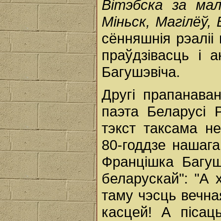
Вітэбска за мал
Міньск, Магілёў, 
сённяшнія рэаліі
праўдзівасць і 
Багушэвіча.
Другі прапанава
паэта Беларусі Р
тэкст таксама н
80-годдзе нашага
Францішка Багуш
беларускай": "А 
таму чэсць вечна
касцей! А пісац