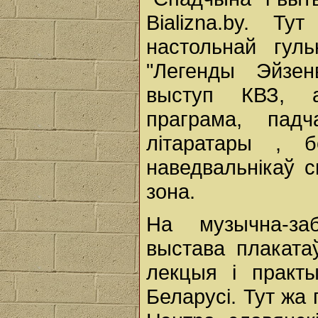
Bializna.by. Т
настольнай гуль
"Легенды Эйзенв
выступ КВЗ, а
праграма, падч
літаратары , б
наведвальнікаў 
зона.
На музычна-за
выстава плаката
лекцыя і практ
Беларусі. Тут жа