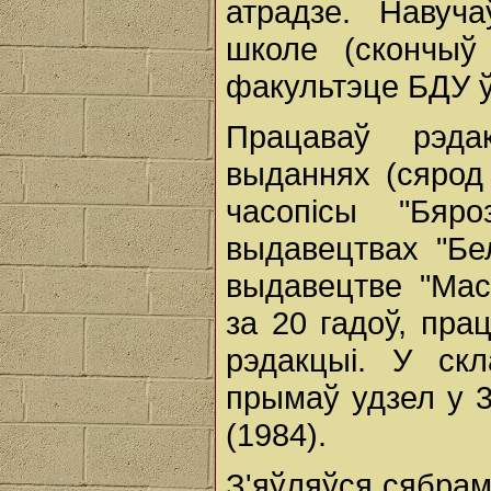
атрадзе. Навуч
школе (скончыў
факультэце БДУ ў
Працаваў рэд
выданнях (сярод 
часопісы "Бяр
выдавецтвах "Бел
выдавецтве "Мас
за 20 гадоў, пра
рэдакцыі. У ск
прымаў удзел у 3
(1984).
З'яўляўся сябра