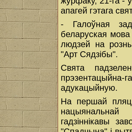
журфаку, 21-га - 
апагей гэтага свят
- Галоўная за
беларуская мова 
людзей на розныя
"Арт Сядзібы".
Свята падзел
прэзентацыйна-г
адукацыйную.
На першай пляц
нацыянальнай
гадзіннікавы зав
"Спадчына" і выт