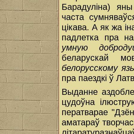
Барадуліна) яны
часта сумняваўс
цікава. А як жа іна
падлетка пра н
умную доброд
беларускай 
белорусскому яз
пра паездкі ў Латв
Выданне аздобле
цудоўна ілюстру
ператварае "Дзённ
аматараў творчас
літаратуразнаўцаў