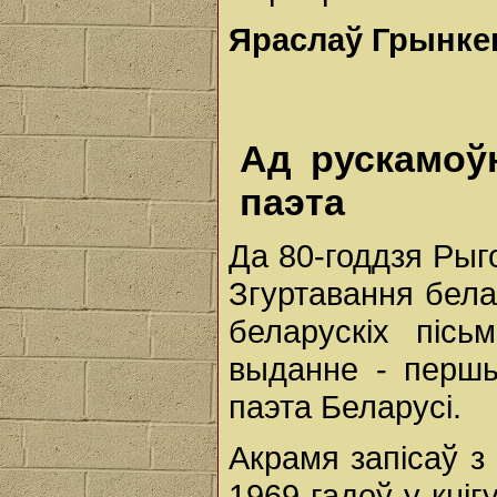
Яраслаў Грынкев
Ад рускамоўн
паэта
Да 80-годдзя Рыг
Згуртавання бела
беларускіх пісь
выданне - першы
паэта Беларусі.
Акрамя запісаў з 
1969 гадоў у кніг