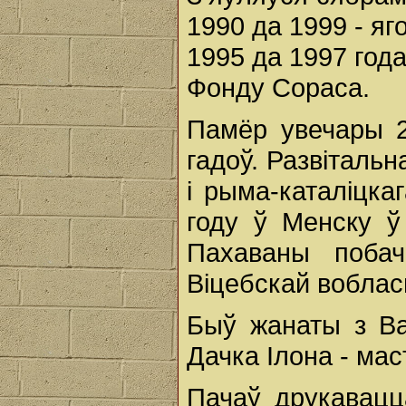
1990 да 1999 - яг
1995 да 1997 год
Фонду Сораса.
Памёр увечары 2
гадоў. Развітальн
і рыма-каталіцка
году ў Менску 
Пахаваны поба
Віцебскай вобласц
Быў жанаты з Ва
Дачка Ілона - мас
Пачаў друкавацц