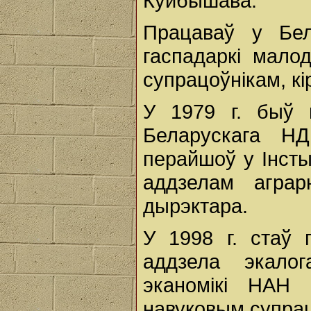
Куйбышава.
Працаваў у Бел
гаспадаркі мал
супрацоўнікам, к
У 1979 г. быў 
Беларускага НД
перайшоў у Інсты
аддзелам агра
дырэктара.
У 1998 г. стаў 
аддзела экалог
эканомікі НАН 
навуковым супрац