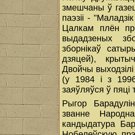
змешчаны ў газе
паэзіі - "Маладзі
Цалкам плён пр
выдадзеных збо
зборнікаў сатыр
дзяцей), крыты
Двойчы выходзілі
(у 1984 і з 199
заяўляўся ў пяці
Рыгор Барадулі
званне Народн
кандыдатура Бар
Нобелеўскую прэм