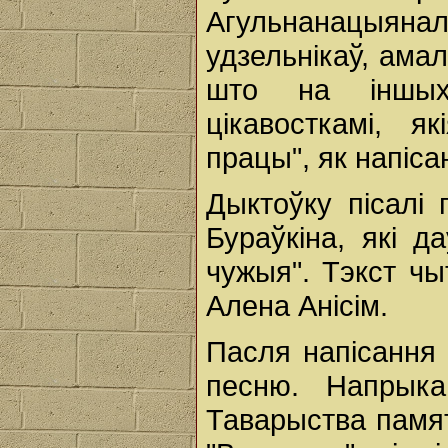
Агульнанацыянал
удзельнікаў, ама
што на іншых
цікавосткамі, я
працы", як напіса
Дыктоўку пісалі
Бураўкіна, які д
чужыя". Тэкст ч
Алена Анісім.
Пасля напісання 
песню. Напрык
Таварыства памят