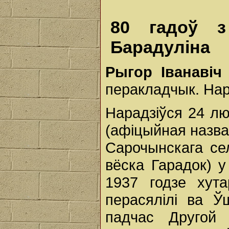
80 гадоў з
Барадуліна
Рыгор Іванаві
перакладчык. Нар
Нарадзіўся 24 лю
(афіцыйная назва 
Сарочынскага се
вёска Гарадок) у
1937 годзе хута
перасялілі ва Ў
падчас Другой 