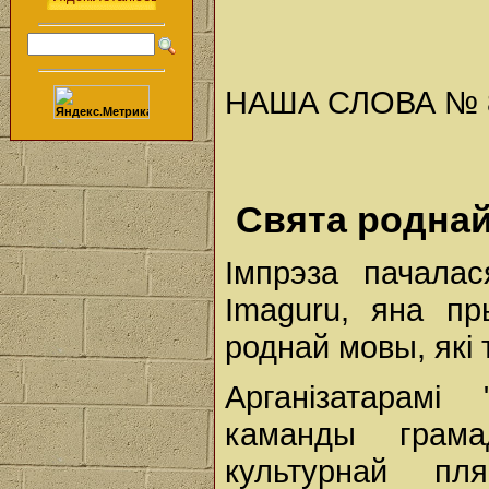
НАША СЛОВА № 8 (
Свята роднай
Імпрэза пачалас
Imaguru, яна п
роднай мовы, які
Арганізатарамі
каманды грама
культурнай пл