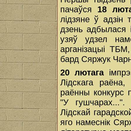
пачаўся
18 лют
лідзяне ў адзін 
дзень адбылася і
узяў удзел нам
арганізацыі ТБМ
бард Сяржук Чарн
20 лютага
імпр
Лідскага раёна
раённы конкурс 
"У гушчарах...
Лідскай гарадско
яго намеснік Сяр