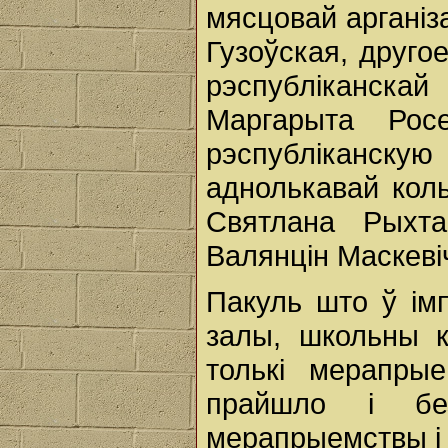
мясцовай арганіз
Гузоўская, друг
рэспубліканска
Маргарыта Рос
рэспубліканску
аднолькавай кол
Святлана Рыхта
Валянцін Маскеві
Пакуль што ў ім
залы, школьны к
толькі мерапр
прайшло і б
мерапрыемствы і 