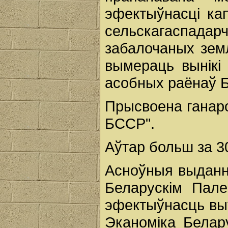
эфектыўнасці ка
сельскагаспада
забалочаных земл
вымераць вынікі
асобных раёнаў Б
Прысвоена ганаро
БССР".
Аўтар больш за 3
Асноўныя выданн
Беларускім Пале
эфектыўнасць выт
Эканоміка Белару