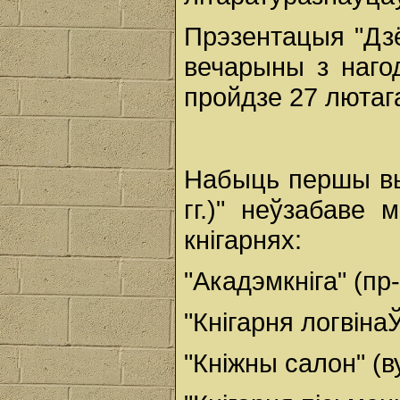
Прэзентацыя "Дзё
вечарыны з наго
пройдзе 27 лютаг
Набыць першы вып
гг.)" неўзабаве
кнігарнях:
"Акадэмкніга" (пр
"Кнігарня логвіна
"Кніжны салон" (ву