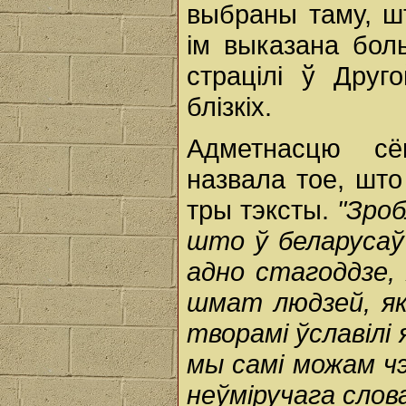
выбраны таму, шт
ім выказана боль
страцілі ў Друг
блізкіх.
Адметнасцю сё
назвала тое, што
тры тэксты.
"Зроб
што ў беларусаў
адно стагоддзе,
шмат людзей, які
творамі ўславілі 
мы самі можам чэ
неўміручага слов