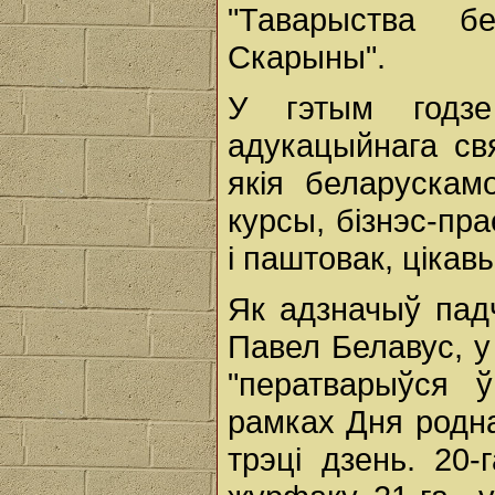
"Таварыства б
Скарыны".
У гэтым годзе
адукацыйнага св
якія беларускам
курсы, бізнэс-пр
і паштовак, ціка
Як адзначыў падч
Павел Белавус, у
"ператварыўся 
рамках Дня родн
трэці дзень. 20-