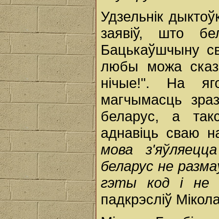
Удзельнік дыктоўк
заявіў, што б
Бацькаўшчыну св
любы можа сказ
нічые!". На я
магчымасць зра
беларус, а так
аднавіць сваю 
мова з'яўляецц
беларус не разма
гэты код і не 
падкрэсліў Мікола