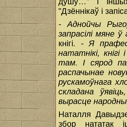
душу…" і іншы
"Дзённікаў і запіс
- Аднойчы Рыгор
запрасілі мяне ў
кнігі.
- Я прафес
нататнікі, кнігі 
там. І сярод па
распачынае нову
рускамоўнага хло
складана ўявіц
вырасце народны 
Наталля Давыдзе
збор нататак 