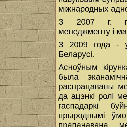
міжнародных аднос
З 2007 г. п
менеджменту і ма
З 2009 года - 
Беларусі.
Асноўным кірунк
была эканамічн
распрацаваны ме
да ацэнкі ролі м
гаспадаркі бу
прыроднымі ўмо
прапанавана м