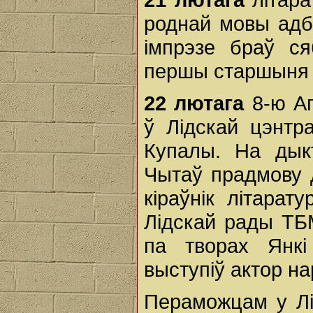
роднай мовы адб
імпрэзе браў с
першы старшыня Л
22 лютага
8-ю А
ў Лідскай цэнтр
Купалы. На дык
Чытаў прадмову д
кіраўнік літарат
Лідскай рады ТБ
па творах Янкі
выступіў актор на
Пераможцам у Лі