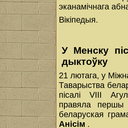
эканамічнага абна
Вікіпедыя.
У Менску пі
дыктоўку
21 лютага, у Між
Таварыства бела
пісалі VIII Аг
правяла першы 
беларуская грам
Анісім
.