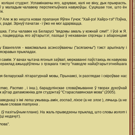
 колішні студэнт. Успамінаючы яго, адчуваю, калі не віну, дык прыкраспь.
чыў у маладым чалавеку перспектыўнага навукоўцы. Суцяшае тое, што ён
к.
 Але ж во нешта новае прапануе Яўген Гучок: "Хай-рэ! Хайрэ-тэ!" Пэўна,
 радкі. Зірнуў пачатак - і ўжо не мог адарвацца.
а. Гэты чалавек на Беларусі "вядомы амаль у кожнай сям'і". I ўсё ж Я.
іць, пацвердзіць яго аўтарытэт, пазіцыі ў нехаванан спрэчцы з абаронцамі
 Евангелля - максімальна асэнсоўваючы ("асягаючы") тэкст арыгіналу і
 яскравых прыкладах.
 самім. У вачах чытача ягоныя заўвагі, меркаванні паўстаюць як навукова
 пераклад ажыццёўлены з грэцкага тэксту "паводле найаўтарытэтнейшага
ля беларускай літаратурнай мовы, Прынамсі, іх разглядае і скіроўвае нас
ство, Раство
, і інш.), барадулінскае словаўжыванне ў творах духоўнай
 як аўтар дапаможніка для студэнтаў "Стараславянская мова" (2005).
паведнаці з імі лепш ужываць
амін, госпад, ліхое
(а не
злое
),
лячыць
(а не
імым словам
татухна
.
ча (ў пазітыўным плане). На жаль прыведзены прыклад, што словы
волот
і
(ці недачут).
лова".