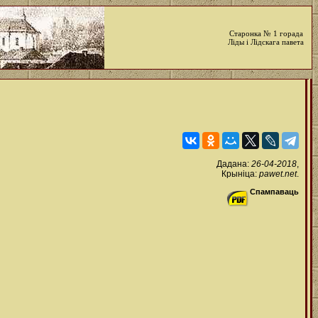
Старонка № 1 горада
Ліды і Лідскага павета
Дадана:
26-04-2018
,
Крыніца:
pawet.net
.
Спампаваць