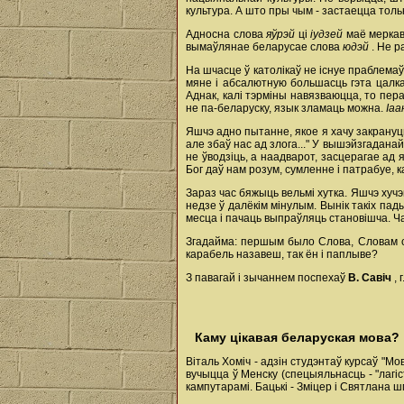
культура. А што пры чым - застаецца толь
Адносна слова
яўрэй
ці
іудзей
маё меркав
вымаўлянае беларусае слова
юдэй
. Не 
На шчасце ў католікаў не існуе праблема
мяне і абсалютную большасць гэта цалкам
Аднак, калі тэрміны навязваюцца, то пер
не па-беларуску, язык зламаць можна.
Іа
Яшчэ адно пытанне, якое я хачу закрануць, 
але збаў нас ад злога..." У вышэйзгаданай
не ўводзіць, а наадварот, засцерагае ад 
Бог даў нам розум, сумленне і патрабуе, каб
Зараз час бяжыць вельмі хутка. Яшчэ хучэ
недзе ў далёкім мінулым. Вынік такіх па
месца і пачаць выпраўляць становішча. Ча
Згадайма: першым было Слова, Словам ст
карабель назавеш, так ён і паплыве?
З павагай і зычаннем поспехаў
В. Савіч
, 
Каму цікавая беларуская мова?
Віталь Хоміч - адзін студэнтаў курсаў "М
вучыцца ў Менску (спецыяльнасць - "лагі
кампутарамі. Бацькі - Зміцер і Святлана ш