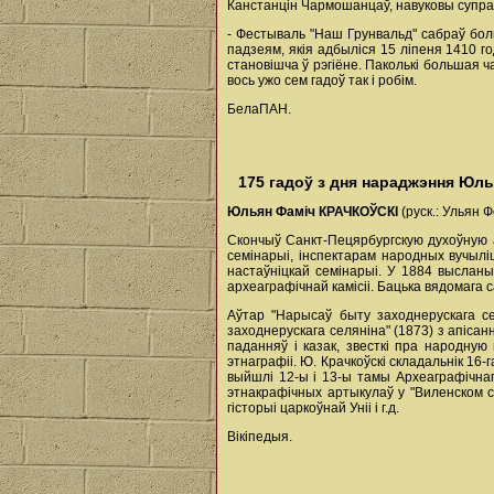
Канстанцін Чармошанцаў, навуковы супрац
- Фестываль "Наш Грунвальд" сабраў боль
падзеям, якія адбыліся 15 ліпеня 1410 г
становішча ў рэгіёне. Паколькі большая ч
вось ужо сем гадоў так і робім.
БелаПАН.
175 гадоў з дня нараджэння Юль
Юльян Фаміч КРАЧКОЎСКІ
(руск.: Ульян 
Скончыў Санкт-Пецярбургскую духоўную а
семінарыі, інспектарам народных вучыліш
настаўніцкай семінарыі. У 1884 высланы
археаграфічнай камісіі. Бацька вядомага с
Аўтар "Нарысаў быту заходнерускага се
заходнерускага селяніна" (1873) з апіса
паданняў і казак, звесткі пра народну
этнаграфіі. Ю. Крачкоўскі складальнік 16-
выйшлі 12-ы і 13-ы тамы Археаграфічнага
этнакрафічных артыкулаў у "Виленском с
гісторыі царкоўнай Уніі і г.д.
Вікіпедыя.