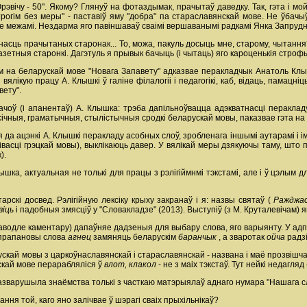
рэвічу - 50". Якому? Глянуў на фотаздымак, прачытаў даведку. Так, гэта і мой
трогім без меры" - паставіў яму "добра" па стараславянскай мове. Не ўба
яе межамі. Нездарма яго павіншаваў сваімі вершаванымі радкамі Янка Запрудні
асць прачытаных старонак... То, можа, пакуль досыць мне, старому, чытання?
азетныя старонкі. Дагэтуль я прывык бачыць (і чытаць) яго кароценькія строфы,
м на беларускай мове "Новага Запавету" адказвае перакладчык Анатоль Клышк
вялікую працу А. Клышкі ў галіне філалогіі і педагогікі, каб, відаць, памацн
ету".
ачоў (і апанентаў) А. Клышка: трэба дапільноўвацца адэкватнасці перакладу
чныя, граматычныя, стылістычныя сродкі беларускай мовы, паказвае гэта на
да ацэнкі А. Клышкі перакладу асобных слоў, зробленага іншымі аутарамі і ім
івасці грэцкай мовы), выклікаюць давер. У вялікай меры дзякуючы таму, што
).
ка, актуальная не толькі для працы з рэлігіймнмі тэкстамі, але і ў цэлым д
рскі досвед. Рэлігійную лексіку крыху закранаў і я: назвы святаў (
Ражджа
віць
і падобныя змясціў у "Словакладзе" (2013). Выступіў (з М. Круталевічам)
 паводле каментару) дапаўняе дадзеныя для выбару слова, яго варыянту. У ад
і прапановы слова
агнец
замяняць беларускім
баранчык
, а зваротак
ойча
радз
ускай мовы з царкоўнаславянскай і стараславянскай - названа і маё прозвіш
скай мове перарабляліся ў
влот, клакол
- не з маіх тэкстаў. Тут нейкі недагляд 
і разварушыла знаёмства толькі з часткаю матэрыялаў аднаго нумара "Нашага с
ння той, каго яно залічвае ў шэрагі сваіх прыхільнікаў?