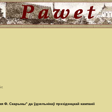
г.
я Ф. Скарыны" да ўдзельнікаў прэзідэнцкай кампаніі