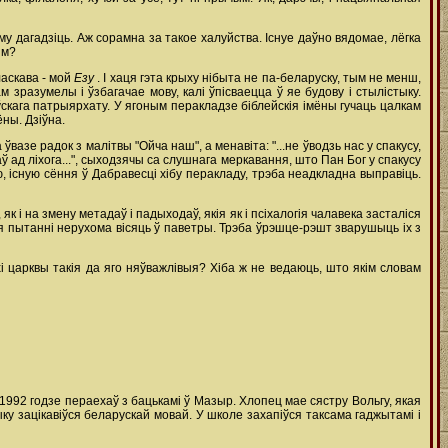
у дагадзіць. Аж сорамна за такое халуйства. Існуе даўно вядомае, лёгка
ым?
ласкава - мой
Езу
. I хаця гэта крыху нібыта не па-беларуску, тым не менш,
зразумелы і ўзбагачае мову, калі ўпісваецца ў яе будову і стылістыку.
скага патрыярхату. У ягоным перакладзе біблейскія імёны гучаць цалкам
ёны. Дзіўна.
ўвазе радок з малітвы "Ойча наш", а менавіта: "...не ўводзь нас у спакусу,
аў ад ліхога...", сыходзячы са слушнага меркавання, што Пан Бог у спакусу
ю, існую сёння ў Дабравесці хібу перакладу, трэба неадкладна выправіць.
 і на змену метадаў і падыходаў, якія як і псіхалогія чалавека засталіся
я пытанні нерухома вісяць ў паветры. Трэба ўрэшце-рэшт зварушыць іх з
 царквы такія да яго няўважлівыя? Хіба ж не ведаюць, што якім словам
 1992 годзе пераехаў з бацькамі ў Мазыр. Хлопец мае сястру Вольгу, якая
ку зацікавіўся беларускай мовай. У школе захапіўся таксама гаджытамі і