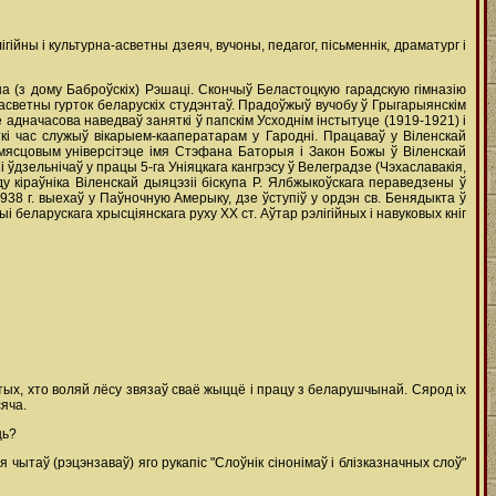
ігійны і культурна-асветны дзеяч, вучоны, педагог, пiсьменнiк, драматург і
анна (з дому Баброўскiх) Рэшацi. Скончыў Беластоцкую гарадскую гiмназiю
-асветны гурток беларускіх студэнтаў. Прадоўжыў вучобу ў Грыгарыянскім
е адначасова наведваў заняткі ў папскім Усходнім інстытуце (1919-1921) і
кi час служыў вiкарыем-кааператарам у Гародні. Працаваў у Віленскай
 мясцовым універсітэце імя Стэфана Баторыя і Закон Божы ў Віленскай
ўдзельнiчаў у працы 5-га Унiяцкага кангрэсу ў Велеградзе (Чэхаславакiя,
у кіраўніка Віленскай дыяцэзіі біскупа Р. Ялбжыкоўскага пераведзены ў
38 г. выехаў у Паўночную Амерыку, дзе ўступіў у ордэн св. Бенядыкта ў
і беларускага хрысціянскага руху XX ст. Аўтар рэлігійных і навуковых кніг
ць тых, хто воляй лёсу звязаў сваё жыццё і працу з беларушчынай. Сярод іх
яча.
ць?
 чытаў (рэцэнзаваў) яго рукапіс "Слоўнік сінонімаў і блізказначных слоў"