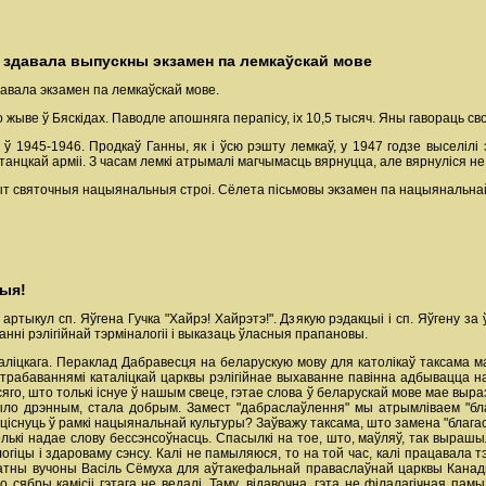
ая здавала выпускны экзамен па лемкаўскай мове
авала экзамен па лемкаўскай мове.
то жыве ў Бяскідах. Паводле апошняга перапісу, іх 10,5 тысяч. Яны гавораць 
ў 1945-1946. Продкаў Ганны, як і ўсю рэшту лемкаў, у 1947 годзе выселілі 
анцкай арміі. З часам лемкі атрымалі магчымасць вярнуцца, але вярнуліся не 
т святочныя нацыянальныя строі. Сёлета пісьмовы экзамен па нацыянальнай 
ыя!
ртыкул сп. Яўгена Гучка "Хайрэ! Хайрэтэ!". Дзякую рэдакцыі і сп. Яўгену з
нні рэлігійнай тэрміналогіі і выказаць ўласныя прапановы.
ліцкага. Пераклад Дабравесця на беларускую мову для католікаў таксама ма
рабаваннямі каталіцкай царквы рэлігійнае выхаванне павінна адбывацца на гр
ўсяго, што толькі існуе ў нашым свеце, гэтае слова ў беларускай мове мае выр
Было дрэнным, стала добрым. Замест "дабраслаўлення" мы атрымліваем "бла
ўціснуць ў рамкі нацыянальнай культуры? Заўважу таксама, што замена "блага
лькі надае слову бессэнсоўнасць. Спасылкі на тое, што, маўляў, так вырашыл
 логіцы і здароваму сэнсу. Калі не памыляюся, то на той час, калі працавала 
датны вучоны Васіль Сёмуха для аўтакефальнай праваслаўнай царквы Канады, 
ябры камісіі гэтага не ведалі. Таму, відавочна, гэта не філалагічная памыл