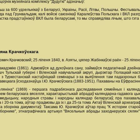
оўнік музейнага комплексу "Дудуткі" адзначыў:
ш за 600 удзельнікаў з Беларусі, Украіны, Расіі, Літвы, Польшчы. Фестыва
ода пад Грунвальдам, калі войскі саюзнікаў Каралеўства Польскага і ВКЛ раз
астка прадстаўнікоў ВКЛ была беларусамі, то мы справядліва лічым, што гэта
яна Крачкоўскага
Фомич Крачковский; 25 ліпеня 1840, в. Азяты, цяпер Жабінкаўскі раён - 25 ліпе
кадэмію (1861). Адмовіўся ад духоўнага сану, займаўся педагагічнай дзей
ч Тульскай губерні і Віленскай навучальнай акругі, дырэктар Полацкай наста
 з Туркестанскай настаўніцкай семінарыі з-за выяўлення там падазроных б
авецкага ўсходазнаўца І.Ю. Крачкоўскага (1883-1951). Пахаваны на Еўфрасіннеў
ляніна" (1869) - першага падрабязнага даследавання сямейных і калянд
ннем беларускага вяселля, характарыстыкай абрадаў каляндарна-гадавога цы
ю медыцыну, народныя стравы і народны каляндар беларусаў, пра пахава
га і 20-га тома, аўтар прадмовы да іх і да 25-га тома Актаў Віленскай археагр
 зборніка дакументаў. Таксама Ю. Крачкоўскі аўтар прац "К истории старой 
борнике", этнаграфічнага артыкул "Вясельныя абрады заходнерускіх сялян" (