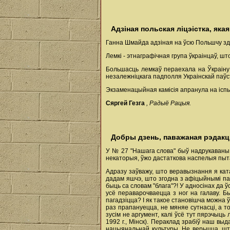
Адзіная польская ліцэістка, як
Ганна Шмайда адзіная на ўсю Польшчу зд
Лемкі - этнаграфічная група ўкраінцаў, ш
Большасць лемкаў пераехала на Ўкраіну 
незалежніцкага падполля Украінскай паўст
Экзаменацыйная камісія апранула на іспы
Сяргей Гезга
, Радыё Рацыя.
Добры дзень, паважаная рэдакц
У № 27 "Нашага слова" быў надрукаваны а
некаторыя, ўжо дастаткова наспелыя пыта
Адразу заўважу, што веравызнання я ката
дадам яшчэ, што згодна з афіцыйнымі пат
быць са словам "блага"?! У адносінах да 
усё пераварочваецца з ног на галаву. 
пагадзіцца? I як такое становішча можна 
раз прапануецца, не мяняе сутнасці, а то
зусім не аргумент, калі ўсё тут пярэчыць
1992 г., Мінск). Пераклад зрабіў наш вы
нацыянальнай культуры. Не верыцца, што с