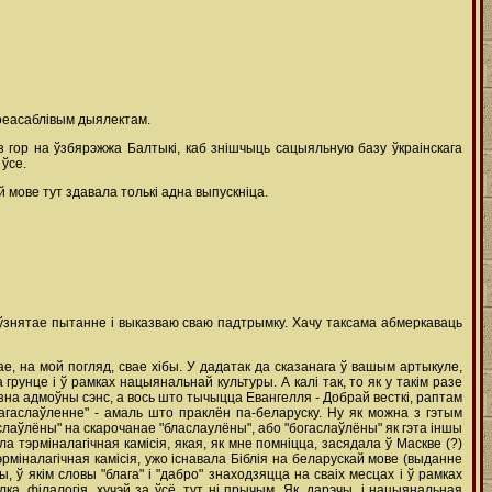
своеасаблівым дыялектам.
з гор на ўзбярэжжа Балтыкі, каб знішчыць сацыяльную базу ўкраінскага
ўсе.
мове тут здавала толькі адна выпускніца.
а ўзнятае пытанне і выказваю сваю падтрымку. Хачу таксама абмеркаваць
е, на мой погляд, свае хібы. У дадатак да сказанага ў вашым артыкуле,
унце і ў рамках нацыянальнай культуры. А калі так, то як у такім разе
азна адмоўны сэнс, а вось што тычыцца Евангелля - Добрай весткі, раптам
гаслаўленне" - амаль што праклён па-беларуску. Ну як можна з гэтым
слаўлёны" на скарочанае "бласлаулёны", або "богаслаўлёны" як гэта іншы
а тэрміналагічная камісія, якая, як мне помніцца, засядала ў Маскве (?)
тэрміналагічная камісія, ужо існавала Біблія на беларускай мове (выданне
ў якім словы "блага" і "дабро" знаходзяцца на сваіх месцах і ў рамках
ка, філалогія, хучэй за ўсё, тут ні прычым. Як, дарэчы, і нацыянальная