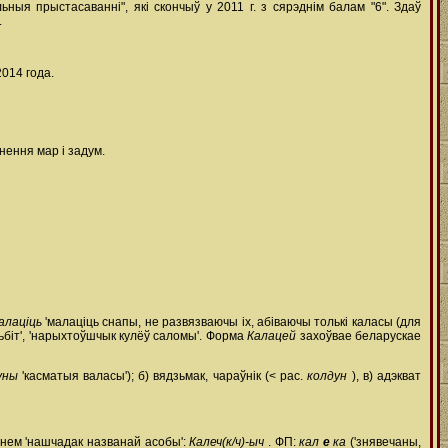
ыя прыстасаванні", які скончыў у 2011 г. з сярэднім балам "6". Здаў
.
014 года.
нення мар і задум.
алаціць
'малаціць снапы, не развязваючы іх, абіваючы толькі каласы (для
ьбіт', 'нарыхтоўшчык кулёў саломы'. Форма
Калацей
захоўвае беларускае
уны
'касматыя валасы'); б) вядзьмак, чараўнік (< рас.
колдун
), в) адэкват
ннем 'нашчадак названай асобы':
Калеч(к/ч)-ыч
. ФП:
кал
е
ка
('знявечаны,