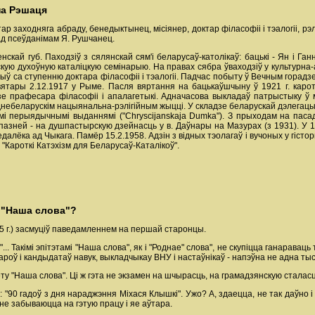
па Рэшаця
тар заходняга абраду, бенедыктынец, місіянер, доктар філасофіі і тэалогіі, рэл
ад псеўданiмам Я. Рушчанец.
енскай губ. Паходзіў з сялянскай сям'і беларусаў-католікаў: бацькi - Ян i Г
нскую духоўную каталіцкую семінарыю. На правах сябра ўваходзіў у культурна
нчыў са ступенню доктара філасофіі і тэалогіі. Падчас побыту ў Вечным горадз
ятары 2.12.1917 у Рыме. Пасля вяртання на бацькаўшчыну ў 1921 г. карот
зе прафесара філасофіі і апалагетыкі. Адначасова выкладаў патрыстыку ў
днебеларускім нацыянальна-рэлігійным жыцці. У складзе беларускай дэлегацыi 
кімі перыядычнымі выданнямі ("Chryscijanskaja Dumka"). З прыходам на пасад
азней - на душпастырскую дзейнасць у в. Даўнары на Мазурах (з 1931). У 19
далёка ад Чыкага. Памёр 15.2.1958. Адзін з відных тэолагаў і вучоных у гісторы
 "Кароткі Катэхізм для Беларусаў-Каталікоў".
 "Наша слова"?
5 г.) засмуціў паведамленнем на першай старонцы.
... Такімі эпітэтамі "Наша слова", як і "Роднае" слова", не скупіцца ганарава
роў і кандыдатаў навук, выкладчыкау ВНУ і настаўнікаў - напэўна не адна тыс
газету "Наша слова". Ці ж гэта не экзамен на шчырасць, на грамадзянскую сталас
"90 гадоў з дня нараджэння Міхася Клышкі". Ужо? А, здаецца, не так даўно і я
 не забываюцца на гэтую працу і яе аўтара.