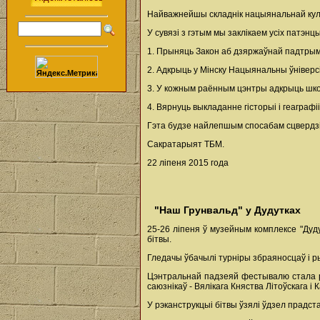
Найважнейшы складнік нацыянальнай куль
У сувязі з гэтым мы заклікаем усіх патэ
1. Прыняць Закон аб дзяржаўнай падтры
2. Адкрыць у Мінску Нацыянальны ўніверс
3. У кожным раённым цэнтры адкрыць школ
4. Вярнуць выкладанне гісторыі і геаграфіі
Гэта будзе найлепшым спосабам сцвердзіц
Сакратарыят ТБМ.
22 ліпеня 2015 года
"Наш Грунвальд" у Дудутках
25-26 ліпеня ў музейным комплексе "Дуд
бітвы.
Гледачы ўбачылі турніры збраяносцаў і ры
Цэнтральнай падзеяй фестывалю стала рэ
саюзнікаў - Вялікага Княства Літоўскага і
У рэканструкцыі бітвы ўзялі ўдзел прадста