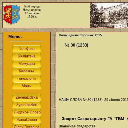
Герб горада
Ліды, наданы
17 верасня
1590 г.
Папярэдняя старонка: 2015
Меню:
№ 30 (1233)
НАША СЛОВА № 30 (1233), 29 ліпеня 2015 
Зварот Сакратарыяту ГА "ТБМ ім
Шаноўнае спадарства!