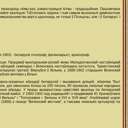
ль праходзіць сёмы раз, рэканструкцыя бітвы - традыцыйная. Прысвечана
грамілі кааліцыю Тэўтонскага ордэна і тым самым вызначылі дамінантнае
 мерапрыемства варта адзначаць не толькі ў Польшчы, але і ў Беларусі. І
ня 1903) - беларускі этнограф, фалькларыст, археограф.
насцю. Працаваў выкладчыкам рускай мовы Маладзечанскай настаўніцкай
ўніцкай семінарыі і Віленскага настаўніцкага інстытута, Туркестанскай
еларускіх гурткоў. Вярнуўся ў Вільню, у 1888-1902 старшыня Віленскай
скіх могілках у Вільні.
арна-аграрных абрадаў беларусаў і выхавання дзяцей, зборніка "Быт
кла, дзе змешчана больш за 200 песень, 90 прыказак, некалькі народных
льныя абрады. У працы выкарыстаны шматлікія крыніцы па беларускай
афічнай камісіі. У 1900-1902 пад рэдакцыяй і з прадмовамі Ю. Крачкоўскага
Вильны" і "Топография г. Вильны в XVI и XVII века". Апублікаваў шэраг
1868) у газеце "Виленский вестник", а таксама некалькіх артыкулаў па