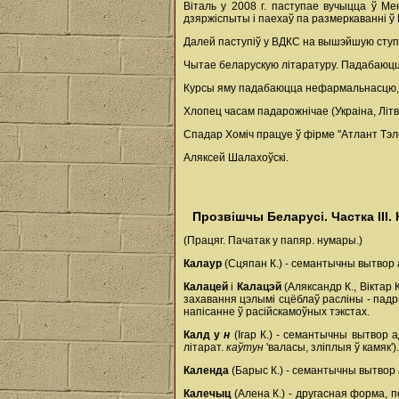
Віталь у 2008 г. паступае вучыцца ў Ме
дзяржіспыты і паехаў па размеркаванні ў
Далей паступіў у ВДКС на вышэйшую ступ
Чытае беларускую літаратуру. Падабаюцца 
Курсы яму падабаюцца нефармальнасцю, в
Хлопец часам падарожнічае (Украіна, Літв
Спадар Хоміч працуе ў фірме "Атлант Тэл
Аляксей Шалахоўскі.
Прозвішчы Беларусі. Частка III
(Працяг. Пачатак у папяр. нумары.)
Калаур
(Сцяпан К.) - семантычны вытвор а
Калацей
і
Калацэй
(Аляксандр К., Віктар
захавання цэлымі сцёблаў расліны - падр
напісанне ў расійскамоўных тэкстах.
Калд
у
н
(Ігар К.) - семантычны вытвор
літарат.
каўтун
'валасы, зліплыя ў камяк').
Календа
(Барыс К.) - семантычны вытвор
Калечыц
(Алена К.) - другасная форма,