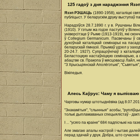
125 гадоў з дня нараджэння Язэ
Язэп РЭШАЦЬ
(1890-1958), каталіцкі свя
публіцыст. У беларускiм друку выступаў п
Нарадзіўся 28.7.1890 г. у в. Рушчаны Віл
(1910). У гэтым жа годзе паступіў у Віле
універсітэце ў Рыме (1913-1919), які ско
ў Collegium Germanicum. Пасвечаны ў св
духоўнай каталіцкай семінарыі на пасад
беларускай гімназіі. Прымаў удзел у захо
20-24.7. 1927). Супрацоўнічаў з каталіц
Беластоцкую настаўніцкую семінарыю, а п
абацтве св. Пракопа ў мясцовасцi Лайл, не
"З Хрысьціянскай Аполёгэтыкі", "Сьвятыя",
Вікіпедыя.
Алесь Каўрус: Чаму я выпісваю
Чарговы нумар штотыднёвіка (ад 8.07.201
"Знакамітыя", "слынныя" асобы, "рупліўцы"
толькі дыпламаваных спецыялістаў - дакта
I ... "усяго па краіне" 684 падпісчыкі на 
Але змагаю апалы настрой і чытаю далей: 
перад здачай у друк. Добра, што сучаснікі