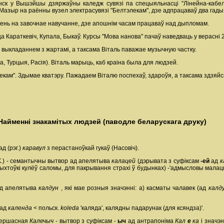
нск у Вышэйшы дзяржаўны каледж сувязі па спецыяльнасці "Лінейна-кабельн
 Мазыр на раённы вузел электрасувязі "Белтэлекам", дзе адпрацаваў два гады
ень на завочнае навучанне, дзе апошнім часам працаваў над дыпломам.
Караткевіч, Купала, Быкаў. Курсы "Мова нанова" пачаў наведваць у верасні 2
ыкладаннем з жартамі, а таксама Віталь паважае музычную частку.
а, Турцыя, Расія). Віталь марыць, каб краіна была для людзей.
екам". Здымае кватэру. Пажадаем Віталю поспехаў, здароўя, а таксама здзяйс
. Найменні знакамітых людзей (паводле беларускага друку)
д (рэг.)
каравул
з перастаноўкай гукаў (Насовіч).
 К.) - семантычны вытвор ад апелятыва
калацей
(дэрывата з суфіксам
-ей
ад
к
ыхтоўкі кулёў саломы, для пакрывання страхі ў будынках) -'адмысловы малац
 ад апелятыва
калдун
, які мае розныя значэнні: а) касматы чалавек (ад
калд
 ад
календа
< польск.
kolеda
'каляда', калядны падарунак (для ксяндза)'.
 першасная
Калечыч
- вытвор з суфіксам -
ыч
ад антрапоніма
Кал
е
ка
і значэ