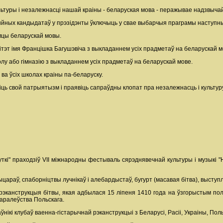
туры і незалежнасці нашай краіны - беларуская мова - перажывае надзвыча
нцыйных кандыдатаў у прэзідэнты ўключыць у свае выбарчыя праграмы наступн
мцы беларускай мовы.
ітэт імя Францішка Багушэвіча з выкладаннем усіх прадметаў на беларускай м
у або гімназію з выкладаннем усіх прадметаў на беларускай мове.
 ва ўсіх школах краіны па-беларуску.
ь свой патрыятызм і праявіць сапраўдны клопат пра незалежнасць і культуру
уткі" праходзіў VII міжнародны фестываль сярэднявечнай культуры і музыкі 
цараў, спаборніцтвы лучнікаў і алебардыстаў, бугурт (масавая бітва), выступ
канструкцыя бітвы, якая адбылася 15 ліпеня 1410 года на ўзгорыстым полі 
 Каралеўства Польскага.
ўнікі клубаў ваенна-гістарычнай рэканструкцыі з Беларусі, Расіі, Украіны, По