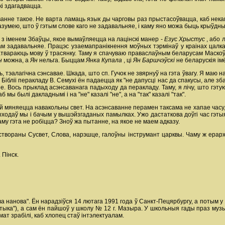
кі здагадвацца.
анне такое. Не варта ламаць язык ды чарговы раз прыстасоўвацца, каб некам
разумею, што ў гэтым слове каго не задавальняе, і каму яно можа быць крыўдн
ў з іменем Збаўцы, якое вымаўляецца на лацінскі манер -
Езус Хрыстус
, або 
 задавальняе. Працэс узаемапранікнення моўных тэрмінаў у краінах цалкам 
атвараюць мову ў трасянку. Таму я спачуваю праваслаўным беларусам Маскоў
ан
можна, а
Ян
нельга. Быццам
Янка Купала
, ці
Ян Баршчэўскі
не беларускія ім
тэалагічна сэнсавае. Шкада, што сп. Гучок не звярнуў на гэта ўвагу. Я маю на 
 Бібліі перакладу В. Семухі ён падаецца як "не дапусці нас да спакусы, але зб
яе. Вось прыклад асэнсаванага падыходу да перакладу. Таму, я лічу, што гэту
 мы былі дакладнымі і на "не" казалі "не", а на "так" казалі "так".
й мяняецца навакольны свет. На асэнсаванне перамен таксама не хапае часу, як
дыходаў мы і бачым у вышэйзгаданых памылках. Ужо дастаткова доўгі час гэты
му гэта не робіцца? Зноў жа пытанне, на якое не маем адказу.
вораны Сусвет, Слова, нарэшце, галоўны інструмант царквы. Чаму ж ерархі
г. Пінск.
ова нанова". Ён нарадзіўся 14 лютага 1991 года ў Санкт-Пецярбургу, а потым у
стыка"), а сам ён пайшоў у школу № 12 г. Мазыра. У школьныя гады праз музы
мат зрабілі, каб хлопец стаў інтэлектуалам.