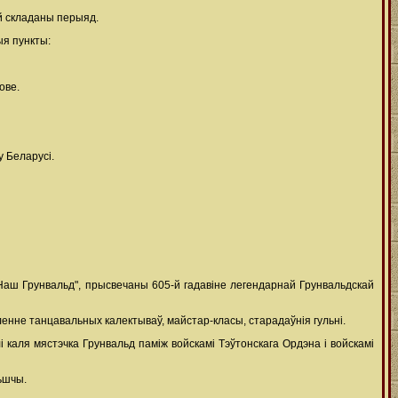
й складаны перыяд.
ыя пункты:
ове.
 Беларусі.
"Наш Грунвальд", прысвечаны 605-й гадавіне легендарнай Грунвальдскай
ленне танцавальных калектываў, майстар-класы, старадаўнія гульні.
каля мястэчка Грунвальд паміж войскамі Тэўтонскага Ордэна і войскамі
льшчы.