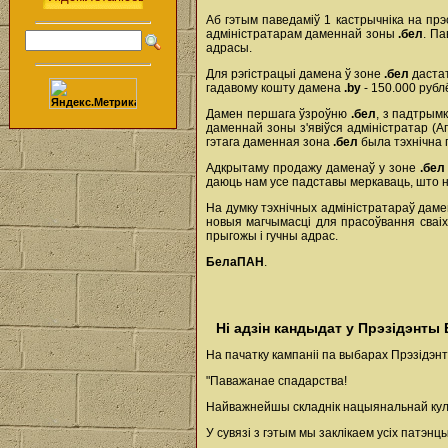
Аб гэтым паведаміў 1 кастрычніка на пр
адміністратарам даменнай зоны
.бел
. П
адрасы.
Для рэгістрацыі дамена ў зоне
.бел
дастат
гадавому кошту дамена
.by
- 150.000 рубл
Дамен першага ўзроўню
.бел
, з падтрым
даменнай зоны з'явіўся адміністратар (А
гэтага даменная зона
.бел
была тэхнічна г
Адкрытаму продажу даменаў у зоне
.бел
даюць нам усе падставы меркаваць, што 
На думку тэхнічных адміністратараў дам
новыя магчымасці для прасоўвання сваіх
прыгожы і гучны адрас.
БелаПАН
.
Ні адзін кандыдат у Прэзідэнты
На пачатку кампаніі па выбарах Прэзідэн
"Паважанае спадарства!
Найважнейшы складнік нацыянальнай куль
У сувязі з гэтым мы заклікаем усіх патэ