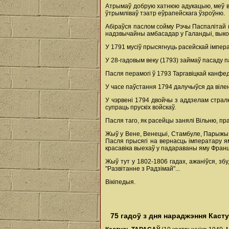
Атрымаў добрую хатнюю адукацыю, меў вы
ўтрымліваў тэатр еўрапейскага ўзроўню.
Абіраўся паслом сойму Рэчы Паспалітай (1
надзвычайны амбасадар у Галандыі, выко
У 1791 мусіў прысягнуць расейскай імпера
У 28-гадовым веку (1793) займаў пасаду па
Пасля перамогі ў 1793 Таргавіцкай канфе
У часе паўстання 1794 далучыўся да вілен
У чэрвені 1794 двойчы з аддзелам стралк
супраць прускіх войскаў.
Пасля таго, як расейцы занялі Вільню, пр
Жыў у Вене, Венецыі, Стамбуле, Парыжы. 
Пасля прысягі на вернасць імператару ям
красавіка выехаў у падараваны яму Франц
Жыў тут у 1802-1806 гадах, ажаніўся, збу
"Развітанне з Радзімай"...
Вікіпедыя.
75 гадоў з дня нараджэння Каст