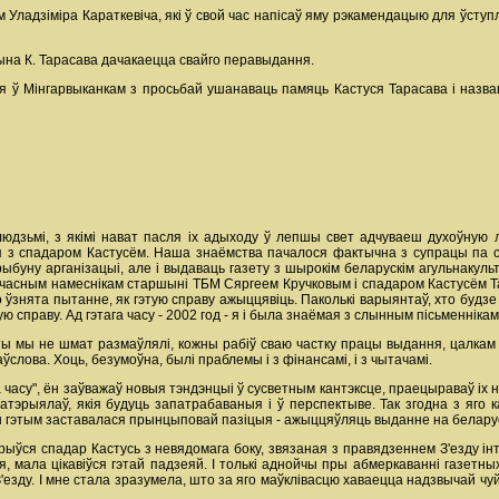
 Уладзіміра Караткевіча, які ў свой час напісаў яму рэкамендацыю для ўступ
ына К. Тарасава дачакаецца свайго перавыдання.
я ў Мінгарвыканкам з просьбай ушанаваць памяць Кастуся Тарасава і назвац
юдзьмі, з якімі нават пасля іх адыходу ў лепшы свет адчуваеш духоўную л
я з спадаром Кастусём. Наша знаёмства пачалося фактычна з супрацы па ст
трыбуну арганізацыі, але і выдаваць газету з шырокім беларускім агульнаку
ачасным намеснікам старшыні ТБМ Сяргеем Кручковым і спадаром Кастусём Тар
ўзнята пытанне, як гэтую справу ажыццявіць. Паколькі варыянтаў, хто будзе
ю справу. Ад гэтага часу - 2002 год - я і была знаёмая з слынным пісьменнікам
ты мы не шмат размаўлялі, кожны рабіў сваю частку працы выдання, цалкам
ўслова. Хоць, безумоўна, былі праблемы і з фінансамі, і з чытачамі.
 часу", ён заўважаў новыя тэндэнцыі ў сусветным кантэксце, праецыраваў іх 
тэрыялаў, якія будуць запатрабаваныя і ў перспектыве. Так згодна з яго 
ы гэтым заставалася прынцыповай пазіцыя - ажыццяўляць выданне на белару
рыўся спадар Кастусь з невядомага боку, звязаная з правядзеннем З'езду ін
, мала цікавіўся гэтай падзеяй. І толькі аднойчы пры абмеркаванні газетных 
езду. І мне стала зразумела, што за яго маўклівасцю хаваецца надзвычай чуй