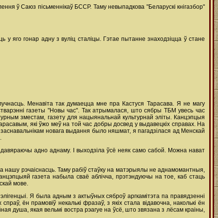
лення ў Саюз пісьменнікаў БССР. Таму невыпадкова "Беларускі кнігазбор"
ь у яго гонар адну з вуліц сталіцы. Гэтае пытанне знаходзіцца ў стане
учнасць. Менавіта так думаецца мне пра Кастуся Тарасава. Я не магу
варэнні газеты "Новы час". Так атрымалася, што сябры ТБМ увесь час
льтурным зместам, газету для нацыянальнай культурнай эліты. Канцэпцыя
асавым, які ўжо меў на той час добры досвед у выдавецкіх справах. На
 заснавальнікам новага выдання было няшмат, я пагадзілася ад Менскай
.
 давяраючы адно аднаму. І выходзіла ўсё неяк само сабой. Можна нават
на нашу рэчаіснасць. Таму рабіў стаўку на матэрыялы не аднамомантныя,
канцэпцыяй газета набыла сваё аблічча, прэтэндуючы на тое, каб стаць
скай мове.
тэлігенцыі. Я была адным з актыўных сяброў аргкамітэта па правядзенні
спраў, ён прамовіў некалькі фразаў, з якіх стала відавочна, наколькі ён
ная душа, якая вельмі востра рэагуе на ўсё, што звязана з лёсам краіны,