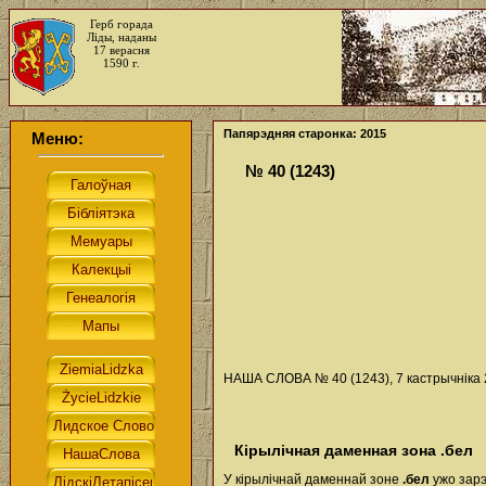
Герб горада
Ліды, наданы
17 верасня
1590 г.
Папярэдняя старонка: 2015
Меню:
№ 40 (1243)
НАША СЛОВА № 40 (1243), 7 кастрычніка 2
Кірылічная даменная зона .бел
У кірылічнай даменнай зоне
.бел
ужо зарэ