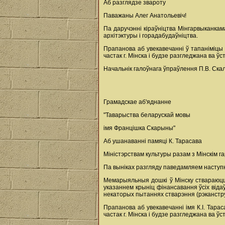
Аб разглядзе звароту
Паважаны Алег Анатольевіч!
Па даручэнні кіраўніцтва Мінгарвыканкам
архітэктуры і горадабудаўніцтва.
Прапанова аб увекавечанні ў тапаніміцы 
частак г. Мінска і будзе разгледжана ва ў
Начальнік галоўнага ўпраўлення П.В. Ска
Грамадскае аб'яднанне
"Таварыства беларускай мовы
імя Францішка Скарыны"
Аб ушанаванні памяці К. Тарасава
Міністэрствам культуры разам з Мінскім г
Па выніках разгляду паведамляем наступ
Мемарыяльныя дошкі ў Мінску ствараюцца
указаннем крыніц фінансавання ўсіх віда
некаторых пытаннях стварэння (рэканстру
Прапанова аб увекавечанні імя К.І. Тара
частак г. Мінска і будзе разгледжана ва ў