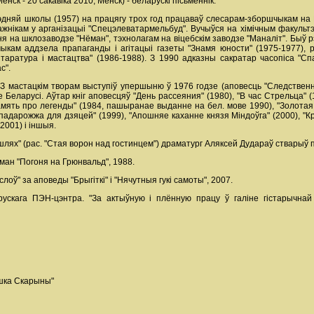
енск - 20 сакавіка 2010, Менск) - беларускі пісьменнік.
рэдняй школы (1957) на працягу трох год працаваў слесарам-зборшчыкам на
жнікам у арганізацыі "Спецэлеватармельбуд". Вучыўся на хімічным факультэц
я на шклозаводзе "Нёман", тэхнолагам на віцебскім заводзе "Маналіт". Быў 
чыкам аддзела прапаганды і агітацыі газеты "Знамя юности" (1975-1977), 
аратура і мастацтва" (1986-1988). З 1990 адказны сакратар часопіса "Сп
с".
. З мастацкім творам выступіў упершыню ў 1976 годзе (аповесць "Следственны
Беларусі. Аўтар кніг аповесцяў "День рассеяния" (1980), "В час Стрельца" (1
мять про легенды" (1984, пашыранае выданне на бел. мове 1990), "Золотая го
падарожжа для дзяцей" (1999), "Апошняе каханне князя Міндоўга" (2000), "Кры
2001) і іншыя.
лях" (рас. "Стая ворон над гостинцем") драматург Аляксей Дудараў стварыў п'е
ан "Погоня на Грюнвальд", 1988.
оў" за аповеды "Брыгіткі" і "Нячутныя гукі самоты", 2007.
рускага ПЭН-цэнтра. "За актыўную і плённую працу ў галіне гістарычна
ішка Скарыны"