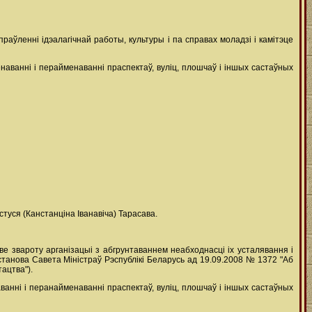
аўленні ідэалагічнай работы, культуры і па справах моладзі і камітэце
наванні і перайменаванні праспектаў, вуліц, плошчаў і іншых састаўных
туся (Канстанціна Іванавіча) Тарасава.
 звароту арганізацыі з абгрунтаваннем неабходнасці іх усталявання і
астанова Савета Міністраў Рэспублікі Беларусь ад 19.09.2008 № 1372 "Аб
ацтва").
ванні і перанайменаванні праспектаў, вуліц, плошчаў і іншых састаўных