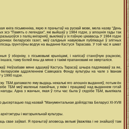
ая кніга пісьменніка, якую я прачытаў на рускай мове, мела назву "День
х эсэ "Память о легендах", які выйшаў у 1984 годзе, у апошнія гады так
разышоўся з паліц кнігарняў, выклікаў у іх пэўную цікавасць У 1984 годзе
нках беларускіх газет, меў салідныя навуковыя публікацыі ў элітных
пісаць грунтоўны водгук на выданне Кастуся Тарасава. У той час я шмат
ыя ў зборніку, з пісьмовымі крыніцамі, і напісаў станоўчую рэцэнзію,
іншага, таму болей яны да мяне з такімі прапановамі не звярталіся.
каў. Неўзабаве мяне адшукаў Кастусь Тарасаў, шчыра падзякаваў за яе,
 з беларускім аддзяленнем Савецкага Фонду культуры на чале з Іванам
 у 1990 годзе.
уску. ТБМ дапамагло яму выдаць некалькі яго апошніх выданняў, потым ён
ібе ТБМ меў маленькі пакойчык, у якім і працаваў над выданнем гэтай
ай нагоды. Адна з жанчын, якая ў гэты час была ў сядзібе ТБМ, выклікала
ую дысертацыю пад назвай "Манументальнае дойлідства Беларусі ХІ-ХVІІІ
 архітэктуры і матэрыяльнай культуры.
ць свае заўвагі. Я прачытаў аповесць вельмі ўважліва і не знайшоў там