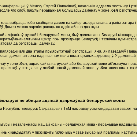
эс-канферэнцыі ў Менску Сяргей Павалішаў, начальнік аддзела хостынгу і рэ
аводле яго слоў, пакуль пераважная большасць даменаў у зоне
.бел
рэгіструец
кова выбраць любы свабодны дамен на сайце акрэдытаванага рэгістратара і а
ёў. Дамен можна зарэгістраваць на адзін або на два гады.
кай алфавітаў рускай і беларускай мовы, быў дэлегаваны Беларусі міжнарод
ператыўна-аналітычны цэнтр пры прэзідэнце Беларусі) і тэхнічны адміністрат
атовая да рэгістрацыі даменаў.
папярэднічалі два этапы прыярытэтнай рэгістрацыі, якія, як паведаміў Павалі
новая даменная зона паднясе нам яшчэ шмат цікавых адкрыццяў. У даменнай
енаў у зоне
.бел
, адрас сайта на рускай або беларускай мове аб'ектыўна прас
 праектаў у сетцы: як у любой новай даменнай зоне, у
.бел
яшчэ шмат сваб
 Беларусі не абяцае адзінай дзяржаўнай беларускай мовы
та Рэспублікі Беларусь Сакратарыят ТБМ накіраваў усім кандыдатам зварот на
туры і незалежнасці нашай краіны - беларуская мова - перажывае надзвыча
нцыйных кандыдатаў у прэзідэнты ўключыць у свае выбарчыя праграмы наступн