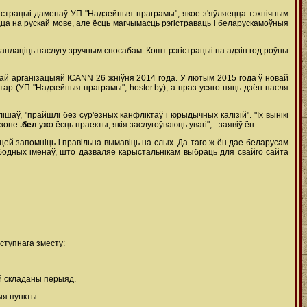
гістрацыі даменаў УП "Надзейныя праграмы", якое з'яўляецца тэхнічным
ца на рускай мове, але ёсць магчымасць рэгістраваць і беларускамоўныя
плаціць паслугу зручным спосабам. Кошт рэгістрацыі на адзін год роўны
най арганізацыяй ICANN 26 жніўня 2014 года. У лютым 2015 года ў новай
ар (УП "Надзейныя праграмы", hoster.by), а праз усяго пяць дзён пасля
шаў, "прайшлі без сур'ёзных канфліктаў і юрыдычных калізій". "Іх вынікі
 зоне
.бел
ужо ёсць праекты, якія заслугоўваюць увагі", - заявіў ён.
цей запомніць і правільна вымавіць на слых. Да таго ж ён дае беларусам
одных імёнаў, што дазваляе карыстальнікам выбраць для свайго сайта
ступнага зместу:
й складаны перыяд.
ыя пункты: