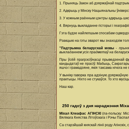
1. Прыняць Закон аб дзяржаўнай падтры
2. Адкрыць у Мінску Нацыянальны ўніверс
3. У кожным раённым цэнтры адкрыць школ
4. Вярнуць выкладанне гісторыі і геаграфіі
Гэта будзе найлепшым спосабам сцвердзіц
Рэакцыю на гэты зварот мы знаходзім толь
"Падтрымка беларускай мовы
- прын
выкладаннем усіх прадметаў на беларуск
Пры ўсёй прагрэсіўнасці прыведзенай ф
кандыдатаў не прасіў. Мабыць, Сакратары
яшчэ і грамадзяне, якія таксама нічога не п
У выніку гаворка пра адзіную дзяржаўную
практыцы. Ніхто не стукаўся. То хто мусіц
Наш кар.
250 гадоў з дня нараджэння Міх
Міхал Клеафас АГІНСКІ
(па-польску: Mic
Вялікага Княства Літоўскага і Рэчы Паспал
Са старэйшай княскай лініі роду Агінскіх,