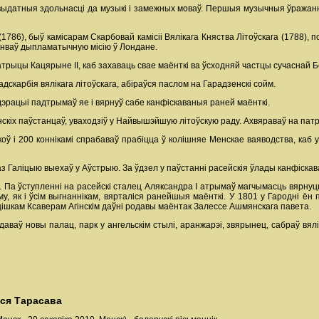
датныя здольнасці да музыкі і замежных моваў. Першыя музычныя ўражанні 
786), быў камісарам Скарбовай камісіі Вялікага Княства Літоўскага (1788), п
нваў дыпламатычную місію ў Лондане.
трыцы Кацярыне II, каб захаваць свае маёнткі ва ўсходняй частцы сучаснай Б
дскарбія вялікага літоўскага, абіраўся паслом на Гарадзенскі сойм.
дэрацыі падтрымаў яе і вярнуў сабе канфіскаваныя раней маёнткі.
скіх паўстанцаў, уваходзіў у Найвышэйшую літоўскую раду. Ахвяраваў на патр
оў і 200 коннікамі спрабаваў прабіцца ў колішняе Менскае ваяводства, каб у
аз Галіцыю выехаў у Аўстрыю. За ўдзел у паўстанні расейскія ўлады канфіскав
Па ўступленні на расейскі сталец Аляксандра I атрымаў магчымасць вярнуцц
у, як і ўсім выгнаннікам, вярталіся ранейшыя маёнткі. У 1801 у Гародні ён
ішкам Ксаверам Агінскім даўні родавы маёнтак Залессе Ашмянскага павета.
даваў новы палац, парк у ангельскім стылі, аранжарэі, звярынец, сабраў вялік
уся Тарасава