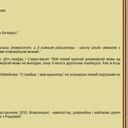
ове.
 Беларусі."
льны ўніверсітэт, а ў кожным райцэнтры - школу альбо гімназію з
ма дзяржаўнымі мовамі."
. Што праўда, і Сакратарыят ТБМ ніякай адзінай дзяржаўнай мовы ад
ржаўнай мовы не выпадае, хаця б нешта другаснае паабяцалі. Але ж ёсць
іблейскае: "Стукайце, і вам адчыняць" не атрымала ніякай падтрымкі на
 кастрычніка 1833, Фларэнцыя) - кампазітар, дзяржаўны і вайсковы дзеяч
е з Радзімай".