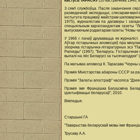
Кастусь ТАРАСАЎ
(10 кастрычніка 1940, М
З сям'і службоўца. Пасля заканчэння ся
разведачнай экспедыцыі, слесарам-манта
інстытута працаваў майстрам шкловарэнн
1975), журналістам па дагаворы і загад
спецыяльным карэспандэнтам газеты "Літ
выпускаючым рэдактарам газеты "Новы ча
У 1966 г. пачаў друкавацца як журналіст
Аўтар гістарычных аповесцяў пра мінулае 
зборніка гістарычна-літаратурных эсэ "Па
Рагнеды" (1997), "Беларусь: Гістарычнае 
выпалі на лёс Беларусі за тысячагоддзе" (
Па матывах аповесці К. Тарасава "Чорны ш
Прэмія Міністэрства абароны СССР за рам
Прэмія "Залаты апостраф" часопіса "Дзеясл
Прэмія імя Францішка Багушэвіча Бела
ідэнтыфікацыі беларусаў", 2010.
Вікіпедыя.
Старшыні ГА
"Таварыства беларускай мовы імя Франц
Трусаву А.А.