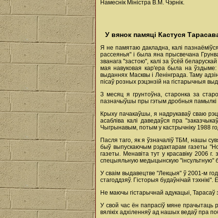
Намеснік Міністра В.М. Чэрнік.
У вянок памяці Кастуся Тарасав
Я не памятаю дакладна, калі пазнаёміўся
рассеянья" і была яна прысвечана Грунва
званага "застою", калі за ўсёй беларускай
мая навуковая кар'ера была на ўздыме:
выданнях Масквы і Ленінграда. Таму адзі
пісаў розных рэцэнзій на гістарычныя выда
З месяц я грунтоўна, старонка за старо
пазначыўшы пры гэтым дробныя памылкі і н
Крыху пачакаўшы, я надрукаваў сваю рэц
асабліва калі даведаўся пра "заказчыка
Чыгрынавым, потым у кастрычніку 1988 год
Пасля таго, як я ўзначаліў ТБМ, нашы су
быў выпускаючым рэдактарам газеты "Нов
газеты. Менавіта тут у красавіку 2006 г.
спецыяльную медыцынскую "інсультную" бры
У сваім выдавецтве "Лекцыя" ў 2001-м го
стагоддзяў. Гісторыя будаўнічай тэхнікі". Ё
Не маючы гістарычнай адукацыі, Тарасаў з
У свой час ён папрасіў мяне прачытаць р
вялікіх адхіленняў ад нашых ведаў пра поб