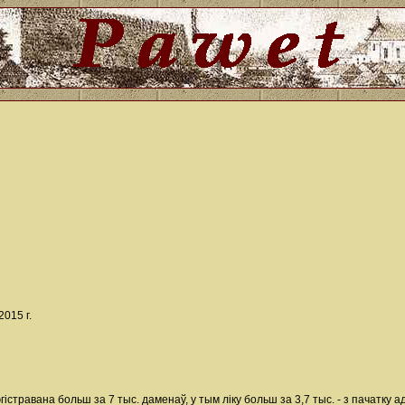
015 г.
гістравана больш за 7 тыс. даменаў, у тым ліку больш за 3,7 тыс. - з пачатку 