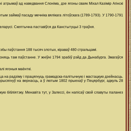
атрымаў ад наведвання Слоніма, дзе ягоны сваяк Міхал Казімір Агінскі
отым займаў пасаду мечніка вялікага літоўскага (1789-1793). У 1790-1791
еларусі. Скептычна паставіўся да Канстытуцыі 3 траўня.
эбы паўстання 188 тысяч злотых, кіраваў 480 стральцамі.
зняць там паўстанне. У жніўні 1794 зрабіў рэйд да Дынабурга. Змагаўся
алі ягоныя маёнткі.
а на радзіму і працягнуць грамадска-палітычную і мастацкую дзейнасць.
 прысягнуў на вернасць, а ў лютым 1802 прыехаў у Пецярбург, адкуль 28
ую бібліятэку. Менавіта тут, у Залессі, ён напісаў свой славуты паланез