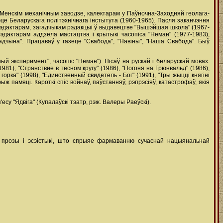
 Менскім механічным заводзе, калектарам у Паўночна-Заходняй геолага-
е Беларускага політэхнічнага інстытута (1960-1965). Пасля заканчэння
рэдактарам, загадчыкам рэдакцыі ў выдавецтве "Вышэйшая школа" (1967-
рэдактарам аддзела мастацтва і крытыкі часопіса "Неман" (1977-1983),
адчына". Працаваў у газеце "Свабода", "Навіны", "Наша Свабода". Быў
й эксперимент", часопіс "Неман"). Пісаў на рускай і беларускай мовах.
981), "Странствие в тесном кругу" (1986), "Погоня на Грюнвальд" (1986),
рка" (1998), "Единственный свидетель - Бог" (1991), "Тры жыцці княгіні
ж памяці. Кароткі спіс войнаў, паўстанняў, рэпрэсіяў, катастрофаў, якія
су "Ядвіга" (Купалаўскі тэатр, рэж. Валеры Раеўскі).
й прозы і эсэістыкі, што спрыяе фармаванню сучаснай нацыянальнай