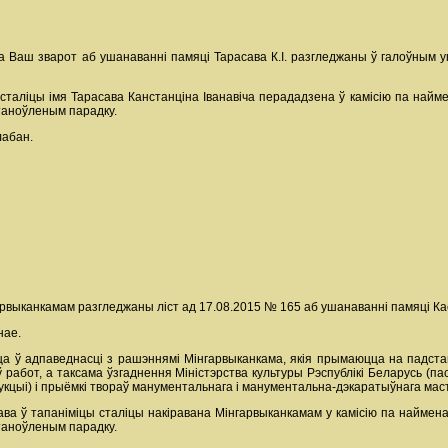
а Ваш зварот аб ушанаванні памяці Тарасава К.І. разгледжаны ў галоўным упр
сталіцы імя Тарасава Канстанціна Іванавіча перададзена ў камісію па найме
станоўленым парадку.
лабан.
арвыканкамам разгледжаны ліст ад 17.08.2015 № 165 аб ушанаванні памяці Кас
нае.
 ў адпаведнасці з рашэннямі Мінгарвыканкама, якія прымаюцца на падставе
ў работ, а таксама ўзгаднення Міністэрства культуры Рэспублікі Беларусь (п
кцыі) і прыёмкі твораў манументальнага і манументальна-дэкаратыўнага маст
сава ў тапаніміцы сталіцы накіравана Мінгарвыканкамам у камісію па наймена
станоўленым парадку.