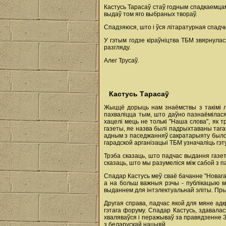
Кастусь Тарасаў стаў годным спадкаемцам
выдаў том яго выбраных твораў.
Спадзяюся, што і ўся літаратурная спадч
У гэтым годзе кіраўніцтва ТБМ звярнулас
разгляду.
Алег Трусаў.
Кастусь Тарасаў
Жыццё дорыць нам знаёмствы з такімі л
пахваліцца тым, што даўно пазнаёмілас
хацелі мець не толькі "Наша слова", як 
газеты, яе назва былі падрыхтаваны таг
адным з паседжанняў сакратарыяту было 
гарадской арганізацыі ТБМ узначаліць гэту
Трэба сказаць, што падчас выдання газе
сказаць, што мы разумеліся між сабой з па
Спадар Кастусь меў сваё бачанне "Новага
а на больш важныя рэчы - публікацыю ма
выданнем для інтэлектуальнай эліты. Пр
Другая справа, падчас якой для мяне адк
гэтага форуму. Спадар Кастусь, здавалася
хваляваўся і перажываў за правядзенне З'
з беларускай нацыяй.