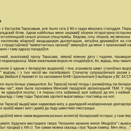
а
 з Кастусём Тарасавым, але было гэта ў 80-х гадах мінулага стагоддзя. Перш
льдскай бітве. Аднак найбольш мяне зацікавіў зборнік літаратурна-гістрычны
 інтэлігенцыяй сачылі розныя спецслужбы. Вядома, гэты зборнік, які імгненна 
 паспяхова абараніў кандыдацкую дысертацыю, актыўна друкаваўся на старо
н з прадстаўнікоў "кампетэнтных органаў" звярнуўся да мяне з прапановай на
нні і таму адразу пагадзіўся.
нкай, аналізаваў прозу Тарасава, звяраў кожную дату і падзею, прыведзен
едакладнасці. Маім заказчыкам водгук не спадабаўся, бо, відаць, яны чакалі 
энзію ў адным з беларускіх выданняў, і яна атрымала шмат станоўчых водгу
ў" водгуку, і з тых часоў мы пасябравалі. Спачатку супрацоўнічалі разам
а ўвайшлі ў Аркамітэт па заснаванні БНФ і ўдзельнічалі ў выбарах у ВС БССР
вязі яшчэ больш узмацніліся, Бо Тарасаў пачаў пісаць і размаўляць па-белар
ы час", якая была заснавана Менскай гарадской арганізацыяй ТБМ. У сядз
 з ім здарыўся інсульт, і я першы гэта заўважыў, калі зайшоў да яго з нейк
гаду, і таму тады Тарасава здолелі выратаваць і паставіць на ногі.
дзе Тарасаў выдаў маю навуковую кнігу, а дакладней неабароненую доктарск
н зрабіў макет кнігі і давёў да ладу шматлікія ілюстрацыі.
дзіўляў мяне сваім веданнем розных аспектаў беларускай гісторыі, у тым ліку
укапіс будучага мастацкага твора "Апошняе каханне князя Міндоўга" і выказа
ыт продкаў у ХІІІ ст. Тое самае можна сказаць і пра "Крыж памяці. Меч лёсу…"