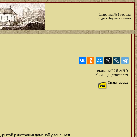
Старонка № 1 горада
Ліды і Лідскага павета
Дадана:
06-10-2015
,
Крыніца:
pawet.net
.
Спампаваць
адкрытай рэгістрацыі даменаў у зоне
.бел
.