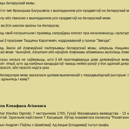
мцы беларускай мовы.
ітэт імя Францішка Багушэвіча з выкладаннем усіх прадметаў на беларускай м
у або гімназію з выкладаннем усіх прадметаў на беларускай мове.
 ва ўсіх школах краіны па-беларуску.
ь свой патрыятызм і праявіць сапраўдны клопат пра незалежнасць і культуру
кі ў праграме Таццяны Караткевіч, надрукаванай у газеце "Звязда":
яць Закон аб дзяржаўнай падтрымцы беларускай мовы, адкрыць Нацыяна
ай мове. Чыноўнік, дэпутат або кіраўнік дзяржавы абавязаны валодаць дзвю
разы нельга не заўважыць, што ў ёй праглядваюцца дзве дзяржаўныя мовы
ят лічыў, што ад наяўных кандыдатаў чакаць нейкіх рухаў у бок адзінай дзя
расілі, або прасілі надта ціха.
 беларускую мову аказалася цалкам выключанай з перадвыбарчай рыторыкі. І б
ь адчыняць і каму?
ала Клеафаса Агінскага
hal Kleofas Oginski; 7 кастрычніка 1765, Гузаў Мазавецкага ваяводства - 15
ітай. Удзельнік паўстання Т. Касцюшкі. Аўтар знакамітага паланэзу "Развітанн
 сын Андрэя і Паўлы з Шамбэкаў. Ад бацькі ўспадкаваў тытул графа.