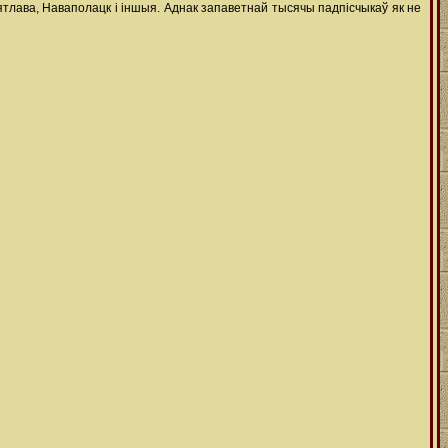
ятлава, Наваполацк і іншыя. Аднак запаветнай тысячы падпісчыкаў як не