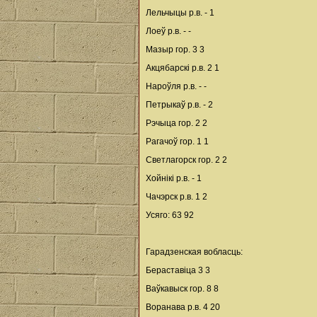
Лельчыцы р.в. - 1
Лоеў р.в. - -
Мазыр гор. 3 3
Акцябарскі р.в. 2 1
Нароўля р.в. - -
Петрыкаў р.в. - 2
Рэчыца гор. 2 2
Рагачоў гор. 1 1
Светлагорск гор. 2 2
Хойнікі р.в. - 1
Чачэрск р.в. 1 2
Усяго: 63 92
Гарадзенская вобласць:
Бераставіца 3 3
Ваўкавыск гор. 8 8
Воранава р.в. 4 20