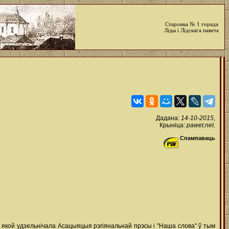
Старонка № 1 горада
Ліды і Лідскага павета
Дадана:
14-10-2015
,
Крыніца:
pawet.net
.
Спампаваць
 у якой удзельнічала Асацыяцыя рэгіянальнай прэсы і "Наша слова" ў тым