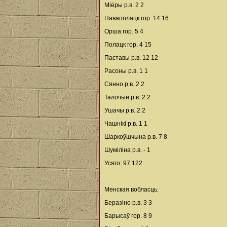
Міёры р.в. 2 2
Наваполацк гор. 14 16
Орша гор. 5 4
Полацк гор. 4 15
Паставы р.в. 12 12
Расоны р.в. 1 1
Сянно р.в. 2 2
Талочын р.в. 2 2
Ушачы р.в. 2 2
Чашнікі р.в. 1 1
Шаркоўшчына р.в. 7 8
Шуміліна р.в. - 1
Усяго: 97 122
Менская вобласць:
Беразіно р.в. 3 3
Барысаў гор. 8 9