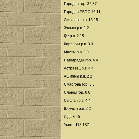
Гародня гор. 32 37
Гародня РВПС 16 11
Дзятлава р.в. 13 15
Зэльва р.в. 1 2
Іўе р.в. 2 15
Карэлічы р.в. 3 3
Масты р.в. 3 3
Наваградак гор. 4 4
Астравец р.в. 4 4
Ашмяны р.в. 2 2
Смаргонь гор. 3 3
Слонім гор. 6 6
Свіслач р.в. 4 4
Шчучын р.в. 2 2
Ліда 8 45
Усяго: 118 187