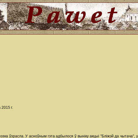
2015 г.
рэзка ўзрасла. У асноўным гэта адбылося ў выніку акцыі "Бліжэй да чытача",