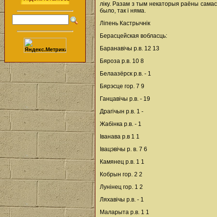
ліку. Разам з тым некаторыя раёны самас
было, так і няма.
Ліпень Кастрычнік
Берасцейская вобласць:
Баранавічы р.в. 12 13
Бяроза р.в. 10 8
Белаазёрск р.в. - 1
Бярэсце гор. 7 9
Ганцавічы р.в. - 19
Драгічын р.в. 1 -
Жабінка р.в. - 1
Іванава р.в 1 1
Івацэвічы р. в. 7 6
Камянец р.в. 1 1
Кобрын гор. 2 2
Лунінец гор. 1 2
Ляхавічы р.в. - 1
Маларыта р.в. 1 1