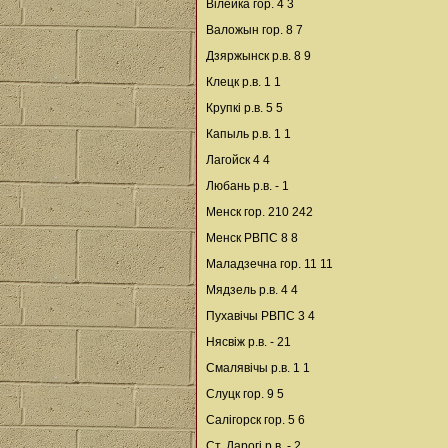
Вілейка гор. 4 3
Валожын гор. 8 7
Дзяржынск р.в. 8 9
Клецк р.в. 1 1
Крупкі р.в. 5 5
Капыль р.в. 1 1
Лагойск 4 4
Любань р.в. - 1
Менск гор. 210 242
Менск РВПС 8 8
Маладзечна гор. 11 11
Мядзель р.в. 4 4
Пухавічы РВПС 3 4
Нясвіж р.в. - 21
Смалявічы р.в. 1 1
Слуцк гор. 9 5
Салігорск гор. 5 6
Ст. Дарогі р.в. - 2