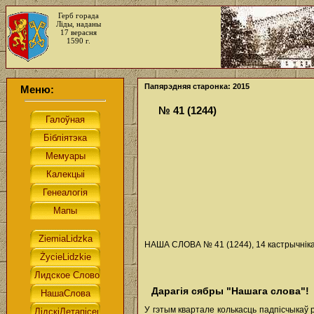
Герб горада
Ліды, наданы
17 верасня
1590 г.
Папярэдняя старонка: 2015
Меню:
№ 41 (1244)
НАША СЛОВА № 41 (1244), 14 кастрычніка 
Дарагія сябры "Нашага слова"!
У гэтым квартале колькасць падпісчыкаў 