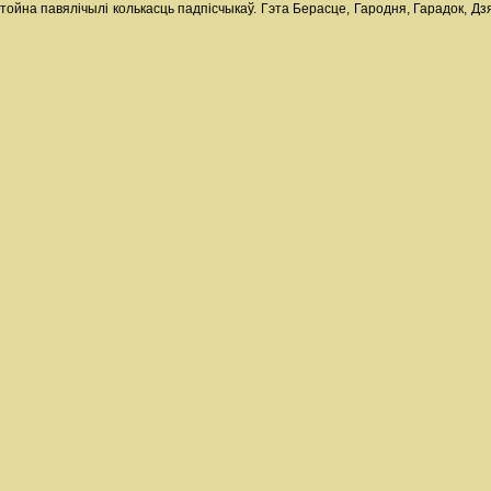
тойна павялічылі колькасць падпісчыкаў. Гэта Берасце, Гародня, Гарадок, Дз