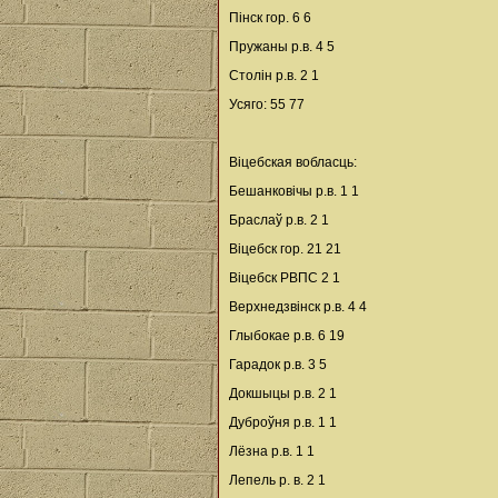
Пінск гор. 6 6
Пружаны р.в. 4 5
Столін р.в. 2 1
Усяго: 55 77
Віцебская вобласць:
Бешанковічы р.в. 1 1
Браслаў р.в. 2 1
Віцебск гор. 21 21
Віцебск РВПС 2 1
Верхнедзвінск р.в. 4 4
Глыбокае р.в. 6 19
Гарадок р.в. 3 5
Докшыцы р.в. 2 1
Дуброўня р.в. 1 1
Лёзна р.в. 1 1
Лепель р. в. 2 1