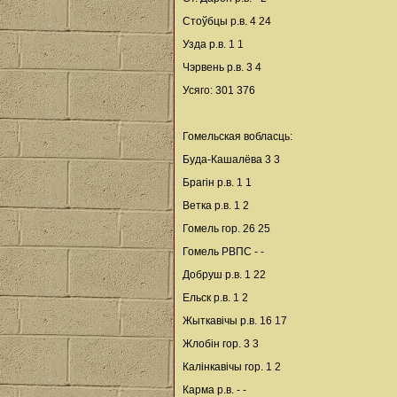
Стоўбцы р.в. 4 24
Узда р.в. 1 1
Чэрвень р.в. 3 4
Усяго: 301 376
Гомельская вобласць:
Буда-Кашалёва 3 3
Брагін р.в. 1 1
Ветка р.в. 1 2
Гомель гор. 26 25
Гомель РВПС - -
Добруш р.в. 1 22
Ельск р.в. 1 2
Жыткавічы р.в. 16 17
Жлобін гор. 3 3
Калінкавічы гор. 1 2
Карма р.в. - -