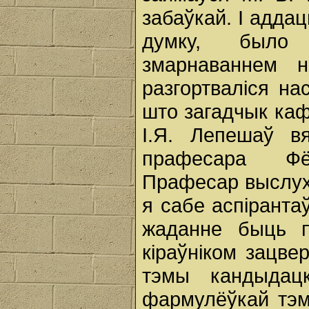
забаўкай. І аддац
думку, было
змарнаваннем н
разгортваліся н
што загадчык каф
І.Я. Лепешаў в
прафесара Фё
Прафесар выслуха
я сабе аспіранта
жаданне быць п
кіраўніком зацве
тэмы кандыдац
фармулёўкай тэм