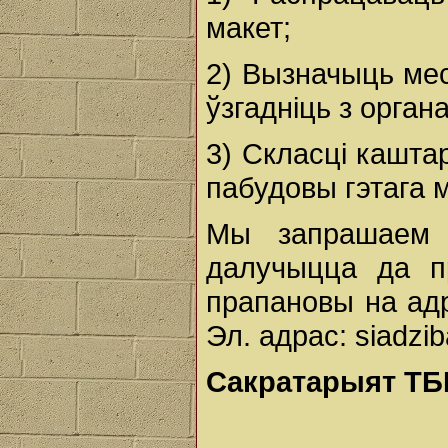
макет;
2) Вызначыць мес
ўзгадніць з орган
3) Скласці кашта
пабудовы гэтага 
Мы запрашаем 
далучыцца да п
прапановы на адр
Эл. адрас: siadzi
Сакратарыят ТБ