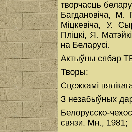
творчасць белару
Багдановіча, М. 
Міцкевіча, У. Сы
Пліцкі, Я. Матэйк
на Беларусі.
Актыўны сябар ТБ
Творы:
Сцежкамі вялікага
З незабыўных даро
Белорусско-чех
связи. Мн., 1981;