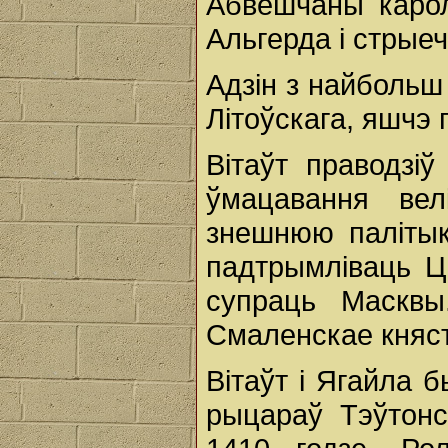
Абвешчаны карол
Альгерда і стрые
Адзін з найбольш
Літоўскага, яшчэ 
Вітаўт праводзіў
ўмацавання вел
знешнюю палітык
падтрымліваць Цв
супраць Маскв
Смаленскае княст
Вітаўт і Ягайла б
рыцараў Тэўтонс