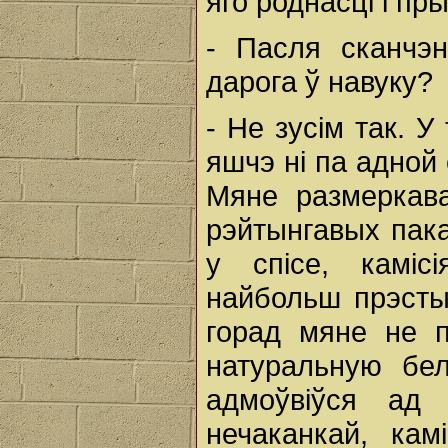
яго роднасці і пр
- Пасля сканчэ
дарога ў навуку?
- Не зусім так. У
яшчэ ні па адной
Мяне размеркава
рэйтынгавых пак
у спісе, каміс
найбольш прэсты
горад мяне не п
натуральную бел
адмоўвіўся ад 
нечаканкай, ка