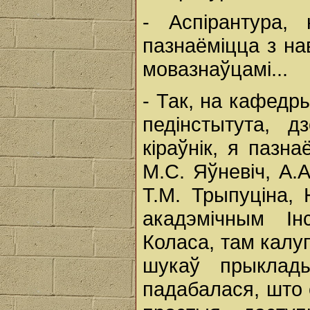
- Аспірантура,
пазнаёміцца з на
мовазнаўцамі...
- Так, на кафедр
педінстытута, 
кіраўнік, я пазна
М.С. Яўневіч, А.А
Т.М. Трыпуціна, 
акадэмічным Ін
Коласа, там калу
шукаў прыклад
падабалася, што с