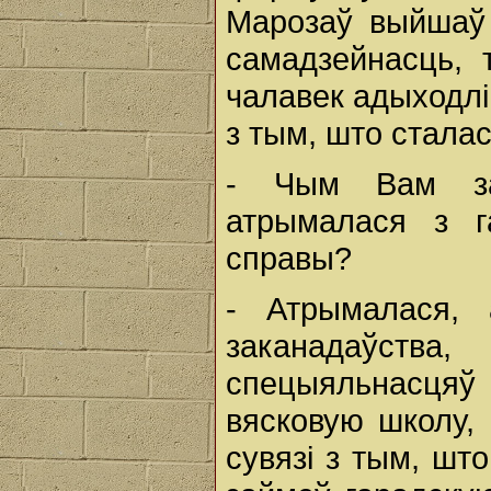
Марозаў выйшаў 
самадзейнасць, 
чалавек адыходлі
з тым, што сталас
- Чым Вам зап
атрымалася з г
справы?
- Атрымалася, 
заканадаўства
спецыяльнасцяў
вясковую школу,
сувязі з тым, шт