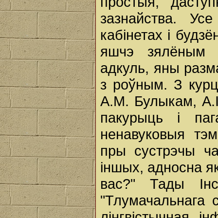
простыя, дасту
зазнайства. Ус
кабінетах і будзё
яшчэ зялёным а
адкуль, яны разм
з роўным. З курц
А.М. Булыкам, А
пакурыць і па
ненавуковыя тэм
пры сустрэчы ча
іншых, адносна як
вас?" Тады Ін
"Тлумачальнага 
лінгвістычная і