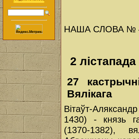
НАША СЛОВА № 43 
2 лістапада
27 кастрычн
Вялікага
Вітаўт-Аляксандр
1430) - князь га
(1370-1382), вя