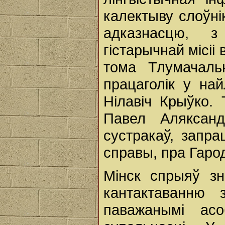
калектыву слоўні
адказнасцю, з
гістарычнай місіі
тома Тлумачальн
працаголік у на
Нілавіч Крыўко.
Павел Аляксанд
сустракаў, запра
справы, пра Гаро
Мінск спрыяў зн
кантактаванню 
паважанымі асо