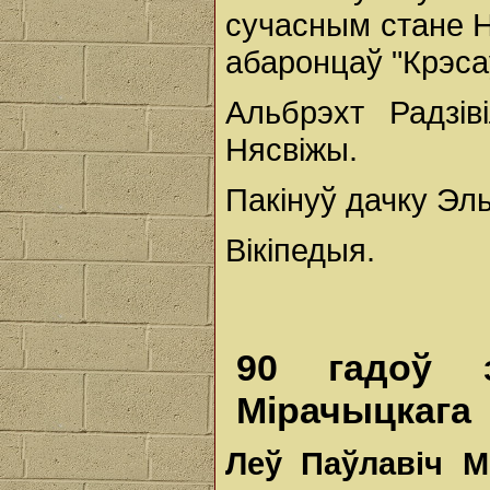
сучасным стане Н
абаронцаў "Крэсаў
Альбрэхт Радзі
Нясвіжы.
Пакінуў дачку Э
Вікіпедыя.
90 гадоў 
Мірачыцкага
Леў Паўлавіч М