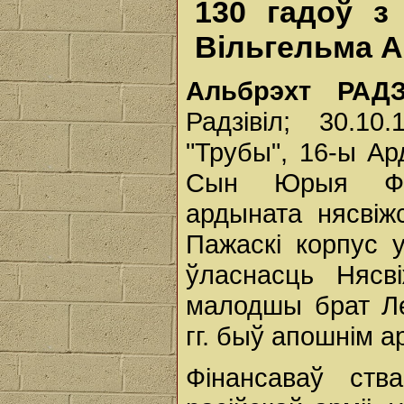
130 гадоў з
Вільгельма А
Альбрэхт РАДЗ
Радзівіл; 30.10
"Трубы", 16-ы Ар
Сын Юрыя Фрыд
ардыната нясвіжс
Пажаскі корпус 
ўласнасць Нясв
малодшы брат Ле
гг. быў апошнім а
Фінансаваў ств