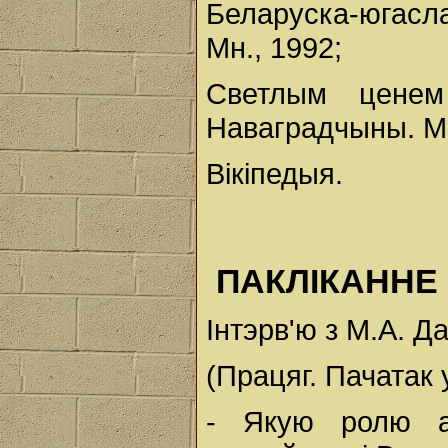
Беларуска-югасла
Мн., 1992;
Светлым ценем
Наваградчыны. Мн
Вікіпедыя.
ПАКЛІКАННЕ
Інтэрв'ю з М.А. Д
(Працяг. Пачатак 
- Якую ролю а