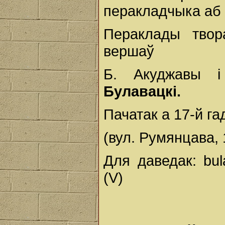
перакладчыка аб 
Пераклады твор
вершаў
Б. Акуджавы і
Булавацкі.
Пачатак а 17-й га
(вул. Румянцава, 1
Для даведак: bu
(V)