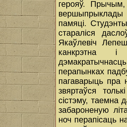
герояў. Прычым,
вершыпрыклады 
памяці. Студэнты
стараліся дасло
Якаўлевіч Лепеш
канкрэтна і
дэмакратычнасць,
перапынках падбу
пагаварыць пра н
звяртаўся тольк
сістэму, таемна 
забароненую літ
ноч перапісаць 