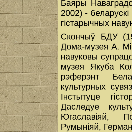
Баяры Наваградск
2002) - беларускі
гістарычных навук
Скончыў БДУ (19
Дома-музея А. Мі
навуковы супрацо
музея Якуба Ко
рэферэнт Бел
культурных сувя
Iнстытуце гіст
Даследуе культ
Югаславіяй, П
Румыніяй, Герман