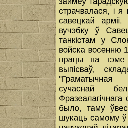
займеў гарадскую
страчвалася, і я
савецкай арміі
вучэбку ў Саве
танкістам у Сло
войска восенню 1
працы па тэме 
выпісваў, скла
"Граматычная 
сучаснай бел
Фразеалагічнага 
было, таму ўве
шукаць самому ў 
навуковай літар