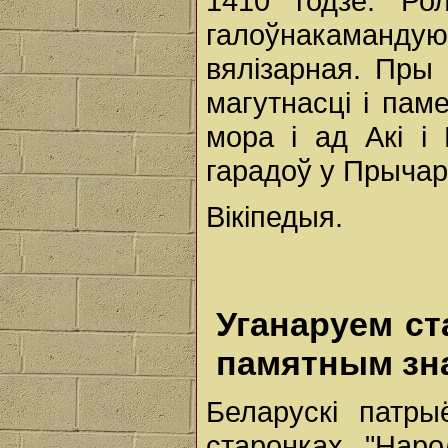
1410 годзе. Ро
галоўнакаманду
вялізарная. Пры
магутнасці і пам
мора і ад Акі і
гарадоў у Прычар
Вікіпедыя.
Уганаруем с
памятным зн
Беларускі патр
старонках "Наро