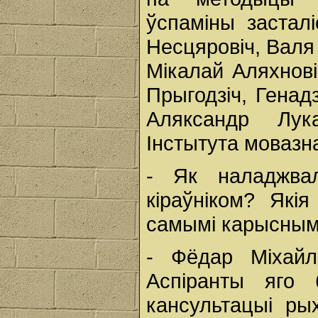
ўспаміны засталі
Несцяровіч, Валя
Мікалай Аляхнові
Прыгодзіч, Генад
Аляксандр Лук
Інстытута мовазн
- Як наладжва
кіраўніком? Які
самымі карысным
- Фёдар Міхайла
Аспіранты яго
кансультацыі ры