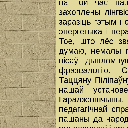
на той час па
захоплены лінгві
заразіць гэтым і 
энергетыка і пер
Тое, што лёс зв
думаю, немалы п
пісаў дыпломну
фразеалогію. 
Таццяну Піліпаўн
нашай установ
Гарадзеншчыны
педагагічнай спр
пашаны да народ