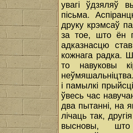
увагі ўдзяляў в
пісьма. Аспіран
друку крэмсаў па
за тое, што ён 
адказнасцю став
кожнага радка. Ш
то навуковы кі
неўмяшальніцтва
і памылкі прыйсц
ўвесь час навуча
два пытанні, на 
лічаць так, другі
высновы, што