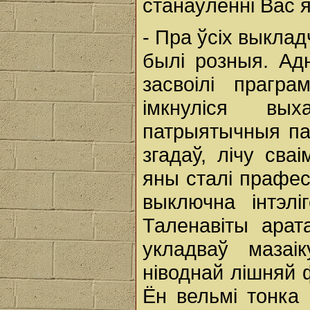
станаўленні Вас я
- Пра ўсіх выкла
былі розныя. Ад
засвоілі прагра
імкнуліся вых
патрыятычныя пач
згадаў, лічу сва
яны сталі прафес
выключна інтэлі
Таленавіты арат
укладваў мазаі
ніводнай лішняй 
Ён вельмі тонка 