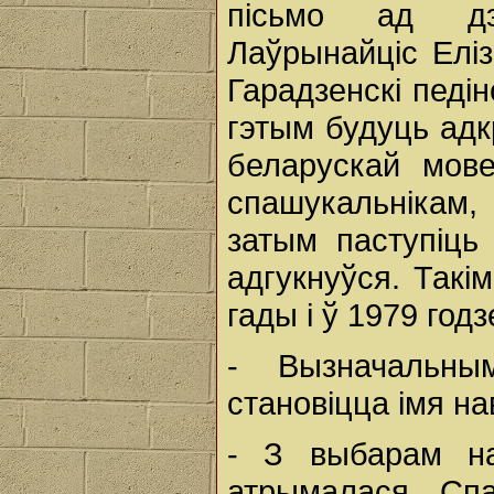
пісьмо ад дэк
Лаўрынайціс Еліз
Гарадзенскі педінс
гэтым будуць адк
беларускай мове
спашукальнікам,
затым паступіць
адгукнуўся. Такі
гады і ў 1979 год
- Вызначальны
становіцца імя на
- З выбарам нав
атрымалася. Спа