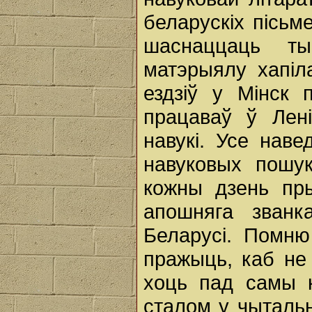
беларускіх пісьм
шаснаццаць ты
матэрыялу хапіл
ездзіў у Мінск 
працаваў ў Лені
навукі. Усе наве
навуковых пошук
кожны дзень пр
апошняга званк
Беларусі. Помню
пражыць, каб не 
хоць пад самы к
сталом у чытальн