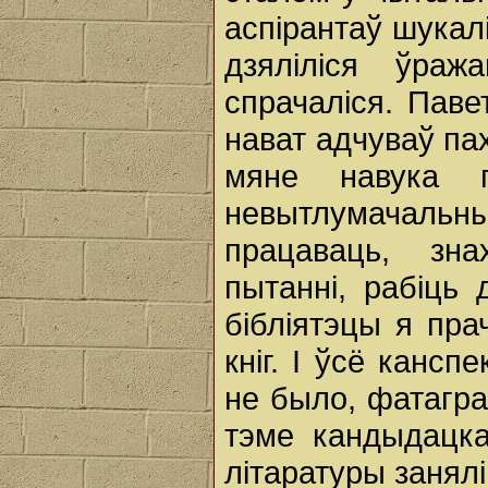
аспірантаў шукалі
дзяліліся ўраж
спрачаліся. Паве
нават адчуваў пах
мяне навука п
невытлумачаль
працаваць, зн
пытанні, рабіць 
бібліятэцы я пра
кніг. І ўсё кансп
не было, фатагра
тэме кандыдацка
літаратуры занял