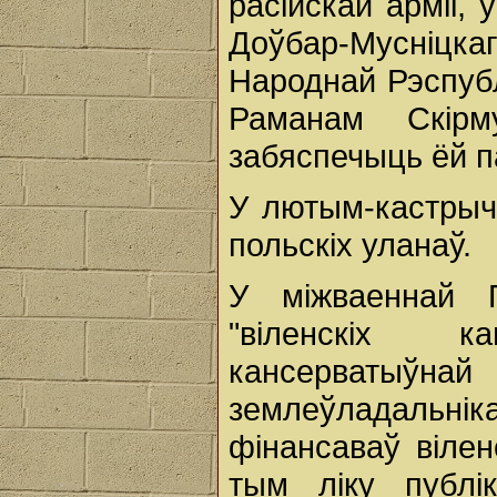
расійскай арміі, 
Доўбар-Мусніцк
Народнай Рэспублі
Раманам Скір
забяспечыць ёй п
У лютым-кастрычн
польскіх уланаў.
У міжваеннай 
"віленскіх к
кансерватыўнай 
землеўладальні
фінансаваў вілен
тым ліку публі