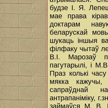
будзе І. Я. Лепе
мае права кірав
доктарам нав
беларускай мовы
шукаць іншыя ва
філфаку чытаў ле
В.І. Марозаў 
пагутарылі, і М.
Праз колькі часу
мякка кажучы,
сапраўднай н
антрапаніміку, г.
займаўся М. В. 