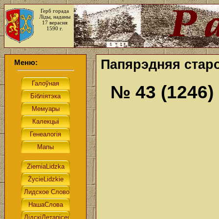
Герб горада
Ліды, наданы
17 верасня
1590 г.
Папярэдняя старо
Меню:
№ 43 (1246)