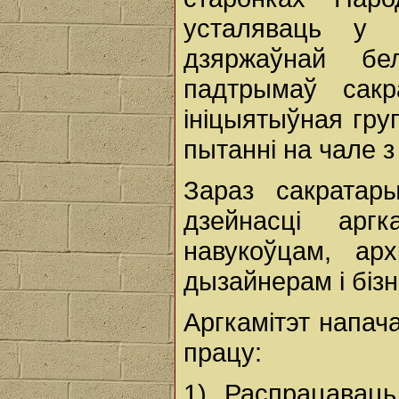
усталяваць у
дзяржаўнай бе
падтрымаў сак
ініцыятыўная гру
пытанні на чале 
Зараз сакрата
дзейнасці аргк
навукоўцам, арх
дызайнерам і біз
Аргкамітэт напач
працу:
1) Распрацаваць