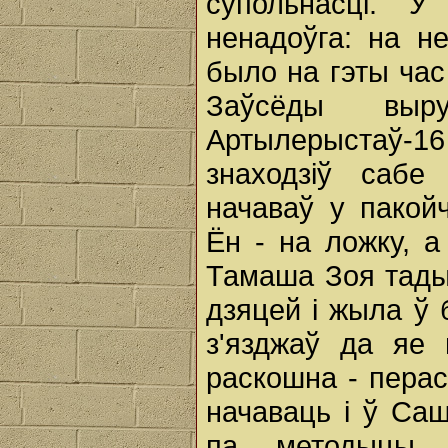
супольнасці. У
ненадоўга: на не
было на гэты час 
Заўсёды выр
Артылерыстаў-16
знаходзіў сабе
начаваў у пакой
Ён - на ложку, 
Тамаша Зоя тады
дзяцей і жыла ў 
з'язджаў да яе
раскошна - перас
начаваць і ў Саш
па методыцы в