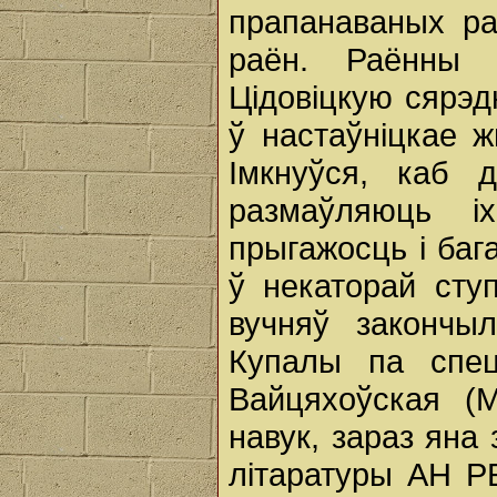
прапанаваных раё
раён. Раённы 
Цідовіцкую сярэд
ў настаўніцкае 
Імкнуўся, каб 
размаўляюць і
прыгажосць і баг
ў некаторай сту
вучняў закончыл
Купалы па спецы
Вайцяхоўская (
навук, зараз яна
літаратуры АН Р