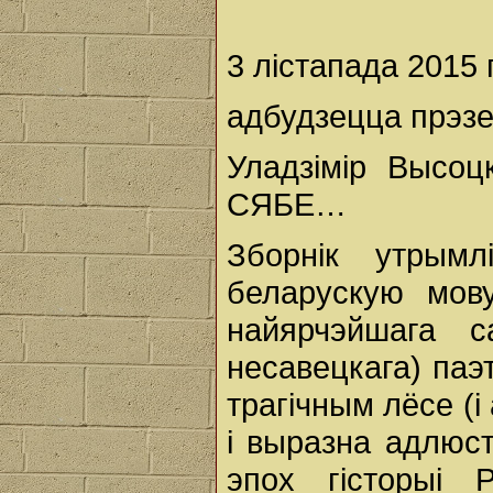
3 лістапада 2015 г
адбудзецца прэзе
Уладзімір Выс
СЯБЕ…
Зборнік утрым
беларускую мову
найярчэйшага с
несавецкага) паэ
трагічным лёсе (і
і выразна адлюс
эпох гісторыі 