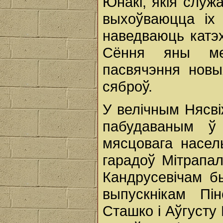
Юнакі, якія слу
выхоўваюцца іх 
наведваюць катэх
Сёння яны ме
пасвячэння новы
сяброў.
У велічным Нясв
пабудаваным ў 
мясцовага насель
гарадоў Мітрапа
Кандрусевічам б
выпускнікам Пі
Сташко і Аўгусту