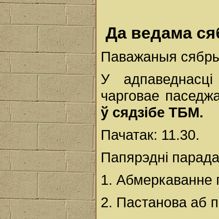
Да ведама с
Паважаныя сябр
У адпаведнасц
чарговае паседж
ў сядзібе ТБМ.
Пачатак: 11.30.
Папярэдні парада
1. Абмеркаванне 
2. Пастанова аб 