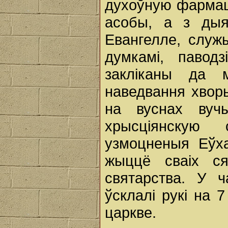
духоўную фармац
асобы, а з дыя
Евангелле, служ
думкамі, павод
закліканы да 
наведвання хвор
на вуснах вуч
хрысціянскую
узмоцненыя Еўх
жыццё сваіх с
святарства. У 
ўсклалі рукі на 7
царкве.