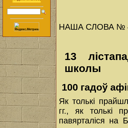
НАША СЛОВА № 45 
13 лістап
школы
100 гадоў аф
Як толькі прайшл
гг., як толькі 
павярталіся на Б