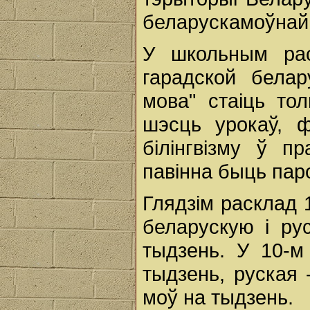
беларускамоўнай 
У школьным рас
гарадской бела
мова" стаіць тол
шэсць урокаў, ф
білінгвізму ў п
павінна быць пар
Глядзім расклад 
беларускую і р
тыдзень. У 10-м
тыдзень, руская 
моў на тыдзень.