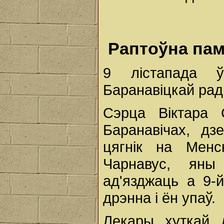
Раптоўна па
9 лістапада 
Баранавіцкай ра
Сэрца Віктара
Баранавічах, д
цягнік на Менс
Чарнавус, ян
ад'язджаць а 9-й
дрэнна і ён упаў.
Лекары хуткай д