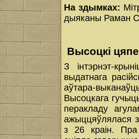
На здымках:
Мітр
дыяканы Раман Ст
Высоцкі цяпе
З інтэрнэт-кры
выдатнага расійс
аўтара-выканаўц
Высоцкага гучыць
перакладу агул
ажыццяўлялася з
з 26 краін. Пра