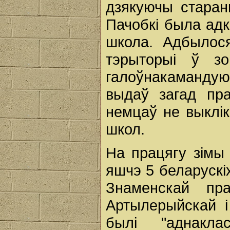
дзякуючы старанн
Пачобкі была ад
школа. Адбылос
тэрыторыі ў зо
галоўнакаманду
выдаў загад пр
немцаў не выклі
школ.
На працягу зімы 
яшчэ 5 беларускі
Знаменскай пр
Артылерыйскай і
былі "аднакла