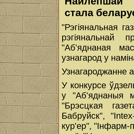
Найлепшай р
стала белар
"Рэгіянальная га
рэгіянальнай п
"Аб'яднаная ма
узнагарод у намін
Узнагароджанне а
У конкурсе ўдзел
у "Аб'яднаныя м
"Брэсцкая газет
Бабруйск", "Intex
кур'ер", "Інфарм-п