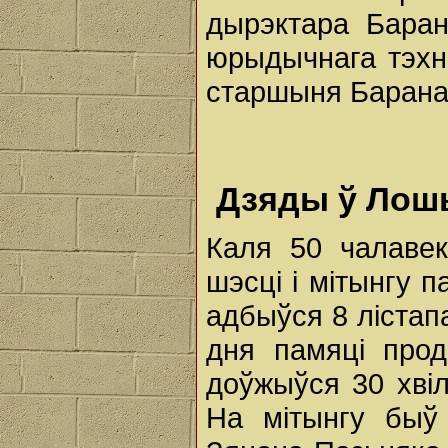
дырэктара Баран
юрыдычнага тэхні
старшыня Барана
Дзяды ў Ло
Каля 50 чалаве
шэсці і мітынгу п
адбыўся 8 лістап
дня памяці прод
доўжыўся 30 хвіл
На мітынгу быў