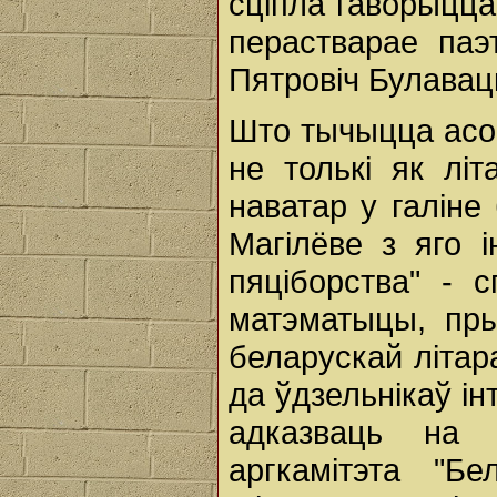
сціпла гаворыцца
перастварае паэ
Пятровіч Булавацк
Што тычыцца асо
не толькі як літ
наватар у галіне
Магілёве з яго 
пяціборства" - 
матэматыцы, прыр
беларускай літар
да ўдзельнікаў ін
адказваць на 
аргкамітэта "Бе