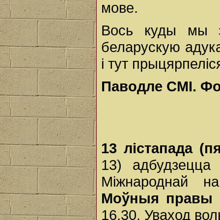
мове.
Вось куды мы з
беларускую адука
і тут прыцярпеліс
Паводле СМІ.
Фот
13 лістапада (пя
13) адбудзецца
Міжнароднай на
Моўныя правы і
16.30. Уваход вол