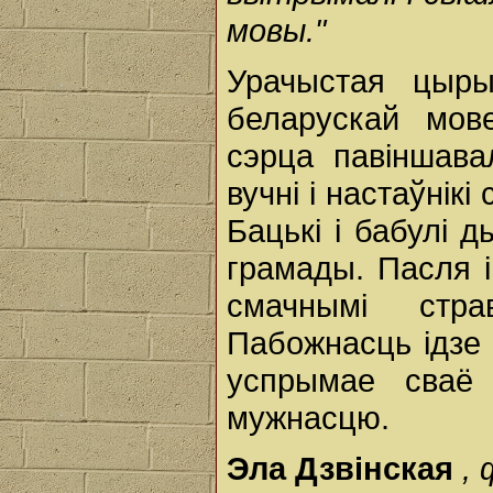
мовы."
Урачыстая цыры
беларускай мов
сэрца павіншавал
вучні і настаўнік
Бацькі і бабулі 
грамады. Пасля і
смачнымі стра
Пабожнасць ідзе 
успрымае сваё 
мужнасцю.
Эла Дзвінская
,