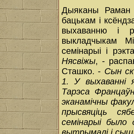
Дыяканы Раман 
бацькам і ксёндза
выхаванню і р
выкладчыкам Мі
семінарыі і рэк
Нясвіжы
, - расп
Сташко. -
Сын ск
1. У выхаванні 
Тарэса Францаў
эканамічны факу
прысвяціць ся
семінарыі было 
вытрымалі і сыш