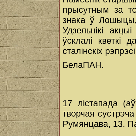
прысутным за т
знака ў Лошыцы,
Удзельнікі акцы
ўсклалі кветкі 
сталінскіх рэпрэсі
БелаПАН.
17 лістапада (а
творчая сустрэча 
Румянцава, 13. П