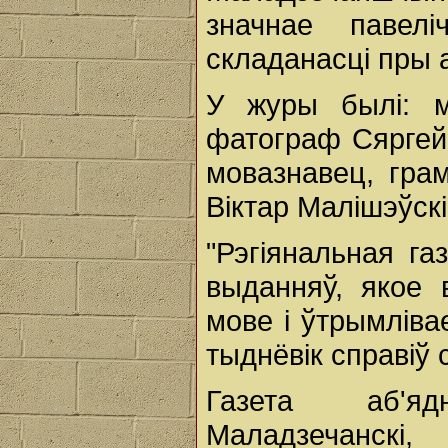
значнае павел
складанасці пры а
У журы былі: м
фатограф Сяргей 
мовазнавец, грам
Віктар Малішэўскі
"Рэгіянальная га
выданняў, якое 
мове і ўтрымліва
тыднёвік справіў 
Газета аб'яд
Маладзечанскі, 