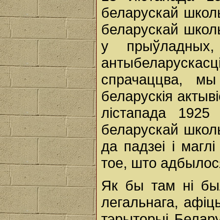
беларускай школы
беларускай школы
у прыўладных,
антыбеларускас
спрачаццва, м
беларускія актыв
лістапада 1925
беларускай школ
да падзеі і магл
тое, што адбылос
Як бы там ні бы
легальнага, афіц
тэрыторыі Белару