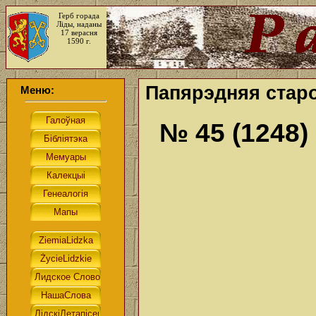
Герб горада
Ліды, наданы
17 верасня
1590 г.
Папярэдняя старо
Меню:
№ 45 (1248)