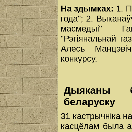
На здымках:
1. П
года"; 2. Выкана
масмедыі" Га
"Рэгіянальнай га
Алесь Манцэві
конкурсу.
Дыяканы б
беларуску
31 кастрычніка на
касцёлам была ар