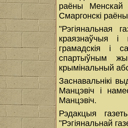
раёны Менскай в
Смаргонскі раёны
"Рэгіянальная г
краязнаўчыя і 
грамадскія і 
спартыўным жы
крымінальный аб
Заснавальнікі вы
Манцэвіч і наме
Манцэвіч.
Рэдакцыя газет
"Рэгіянальнай газ