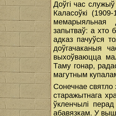
Доўгі час служыў
Каласоўкі (1909
мемарыяльная 
запытваў: а хто 
адказ пачуўся то
доўгачаканыя ча
выхоўваюцца мал
Таму гонар, рада
магутным купала
Сонечнае святло 
старажытнага хра
ўкленчылі перад
абавязкам. У вышы