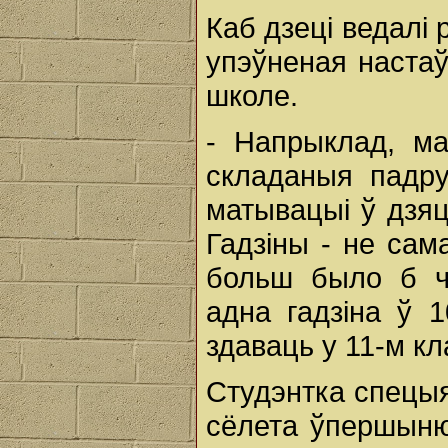
Каб дзеці ведалі 
упэўненая настаў
школе.
- Напрыклад, ма
складаныя падру
матывацыі ў дзяц
Гадзіны - не сам
больш было б ча
адна гадзіна ў 
здаваць у 11-м кл
Студэнтка спецыя
сёлета ўпершыню 