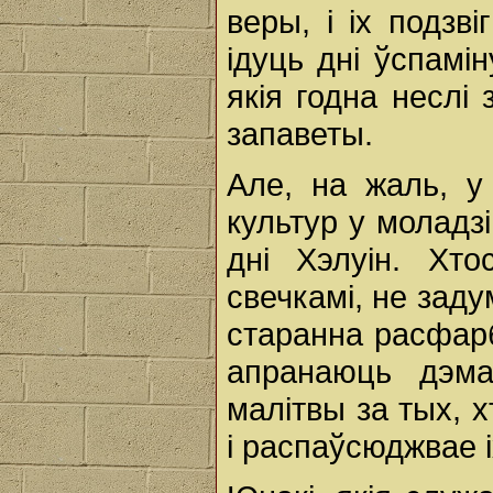
веры, і іх подзв
ідуць дні ўспамі
якія годна неслі
запаветы.
Але, на жаль, у
культур у моладзі
дні Хэлуін. Хто
свечкамі, не зад
старанна расфар
апранаюць дэма
малітвы за тых, 
і распаўсюджвае і