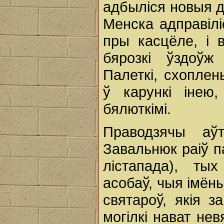
адбыліся новыя д
Менска адправілі
пры касцёле, і в
бярозкі ўздоў
Палеткі, схоплен
ў карункі інею,
бялюткімі.
Праводзячы аўт
Завальнюк раіў п
лістапада), ты
асобаў, чыя імён
святароў, якія з
могілкі нават не