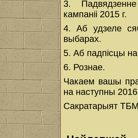
3. Падвядзенне
кампаніі 2015 г.
4. Аб удзеле с
выбарах.
5. Аб падпісцы на
6. Рознае.
Чакаем вашы пра
на наступны 2016 
Сакратарыят ТБМ