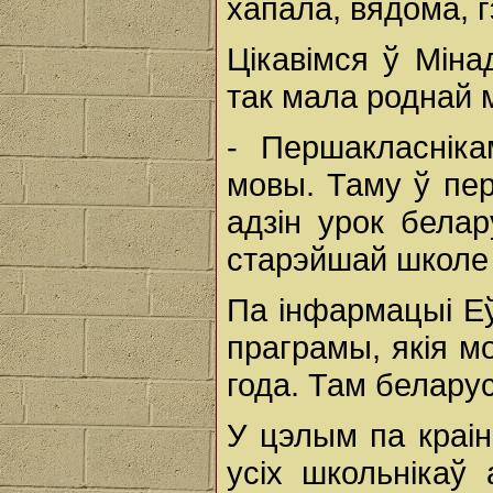
хапала, вядома, г
Цікавімся ў Міна
так мала роднай 
- Першакласнік
мовы. Таму ў пер
адзін урок белар
старэйшай школе
Па інфармацыі Е
праграмы, якія м
года. Там белару
У цэлым па краін
усіх школьнікаў