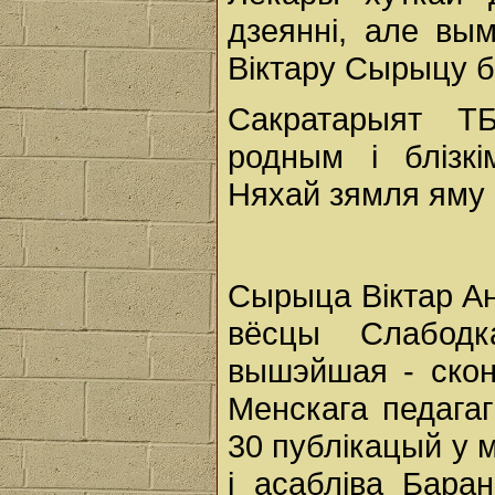
дзеянні, але вы
Віктару Сырыцу б
Сакратарыят Т
родным і блізкі
Няхай зямля яму б
Сырыца Віктар Ант
вёсцы Слабодк
вышэйшая - скон
Менскага педагаг
30 публікацый у м
і асабліва Бара