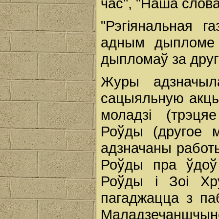
час", "Наша слова
"Рэгіянальная г
адным дыпломе 
дыпломаў за друг
Журы адзначыл
сацыяльную акцы
моладзі (трэця
Роўды (другое м
адзначаны работы
Роўды пра ўдоў 
Роўды і Зоі Хр
пагаджацца з па
Маладзечаншчыне