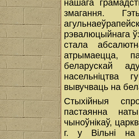
нашага грамадст
змагання. Г
агульнаеўрап
рэвалюцыйнага ў
стала абсалют
атрымаецца, 
беларускай а
насельніцтва г
вывучваць на бел
Стыхійныя спр
пастаянна нат
чыноўнікаў, царкв
г. у Вільні на 