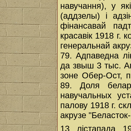
навучання), у я
(аддзелы) і адз
фінансавай пад
красавік 1918 г. 
генеральнай акру
79. Адпаведна лі
да звыш 3 тыс. А
зоне Обер-Ост, п
89. Доля белар
навучальных ус
палову 1918 г. ск
акрузе "Беласток
13 лістапада 1