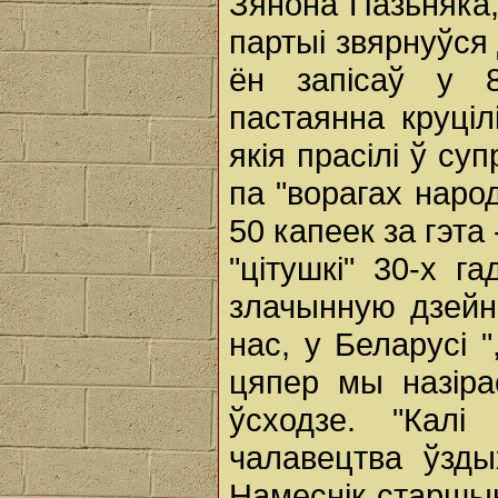
Зянона Пазьняка, 
партыі звярнуўся
ён запісаў у 8
пастаянна круці
якія прасілі ў с
па "ворагах народ
50 капеек за гэта
"цітушкі" 30-х г
злачынную дзейнас
нас, у Беларусі "
цяпер мы назіра
ўсходзе. "Калі
чалавецтва ўзды
Намеснік старшын