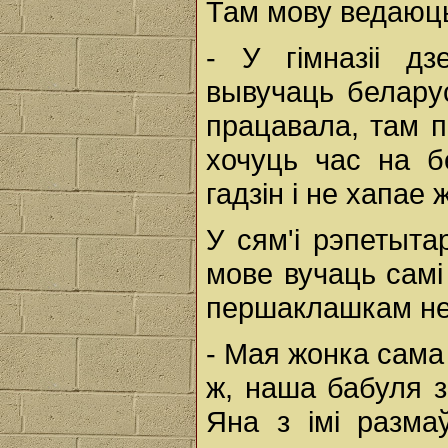
Там мову ведаюць
- У гімназіі д
вывучаць белару
працавала, там 
хочуць час на б
гадзін і не хапае
У сям'і рэпетыта
мове вучаць самі
першаклашкам не
- Мая жонка сама 
ж, наша бабуля з
Яна з імі разма