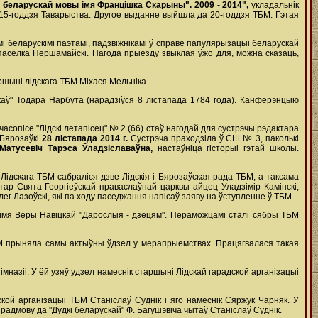
а беларускай мовы імя Францішка Скарыны". 2009 - 2014",
укладальнік
15-годдзя Таварыства. Другое выданне выйшла да 20-годдзя ТБМ. Гэтая
і беларускімі паэтамі, падзвіжнікамі ў справе папулярызацыі беларускай
 пасёлка Першамайскі. Нагода прыезду звыклая ўжо для, можна сказаць,
ршыні лідскага ТБМ Міхася Мельніка.
каў" Тодара Нарбута (нарадзіўся 8 лістапада 1784 года). Канферэнцыю
часопісе "Лідскі летапісец" № 2 (66) стаў нагодай для сустрэчы рэдактара
 Бярозаўкі
28 лістапада 2014 г.
Сустрэча праходзіла ў СШ № 3, паколькі
Матусевіч Тарэса Ўладзіславаўна,
настаўніца гісторыі гэтай школы.
Лідскага ТБМ сабраліся дзве Лідскія і Бярозаўская рада ТБМ, а таксама
ар Свята-Георгіеўскай праваслаўнай царквы айцец Уладзімір Камінскі,
лег Лазоўскі, які па ходу паседжання напісаў заяву на ўступленне ў ТБМ.
 імя Веры Навіцкай "Дарослыя - дзецям". Пераможцамі сталі сябры ТБМ
БМ прыняла самы актыўны ўдзел у мерапрыемствах. Працягвалася такая
імназіі. У ёй узяў удзел намеснік старшыні Лідскай гарадской арганізацыі
ой арганізацыі ТБМ Станіслаў Суднік і яго намеснік Сяржук Чарняк. У
адмову да "Дудкі беларускай" Ф. Багушэвіча чытаў Станіслаў Суднік.