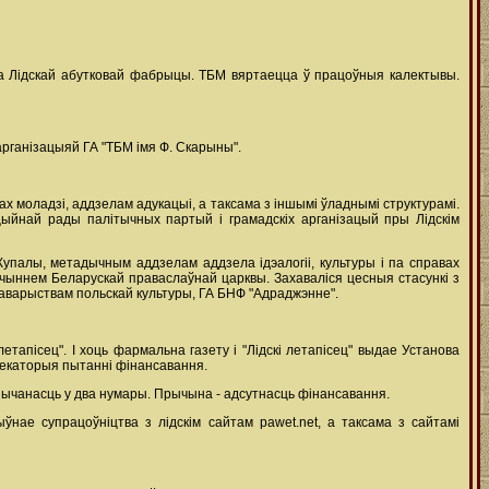
на Лідскай абутковай фабрыцы. ТБМ вяртаецца ў працоўныя калектывы.
арганізацыяй ГА "ТБМ імя Ф. Скарыны".
ах моладзі, аддзелам адукацыі, а таксама з іншымі ўладнымі структурамі.
цыйнай рады палітычных партый і грамадскіх арганізацый пры Лідскім
упалы, метадычным аддзелам аддзела ідэалогіі, культуры і па справах
рачыннем Беларускай праваслаўнай царквы. Захаваліся цесныя стасункі з
 Таварыствам польскай культуры, ГА БНФ "Адраджэнне".
тапісец". І хоць фармальна газету і "Лідскі летапісец" выдае Установа
некаторыя пытанні фінансавання.
азычанасць у два нумары. Прычына - адсутнасць фінансавання.
ыўнае супрацоўніцтва з лідскім сайтам pawet.net, а таксама з сайтамі