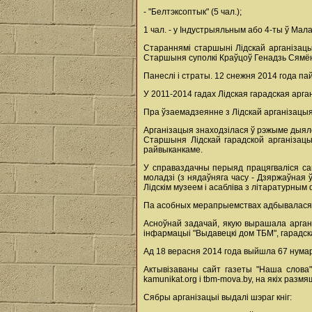
- "Белтэксоптык" (5 чал.);
1 чал. - у Індустрыяльным або 4-ты ў Ма
Стараннямі старшыні Лідскай арганізац
Старшыня суполкі Краўцоў Генадзь Сямён
Панеслі і страты. 12 снежня 2014 года п
У 2011-2014 гадах Лідская гарадская арг
Пра ўзаемадзеянне з Лідскай арганізацыяй
Арганізацыя знаходзілася ў рэжыме дыялог
Старшыня Лідскай гарадской арганізацы
райвыканкаме.
У справаздачны перыяд працягваліся сам
моладзі (з нядаўняга часу - Дзяржаўная 
Лідскім музеем і асабліва з літаратурны
Па асобных мерапрыемствах адбывалася с
Асноўнай задачай, якую вырашала арганіз
інфармацыі "Выдавецкі дом ТБМ", гарадск
Ад 18 верасня 2014 года выйшла 67 нумар
Актывізаваны сайт газеты "Наша слова" 
kamunikat.org i tbm-mova.by, на якіх раз
Сябры арганізацыі выдалі шэраг кніг: