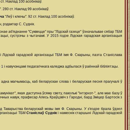
 ст. Наклад 100 асобнікаў.
 280 ст. Наклад 99 асобнікаў.
іча
"Леў і ключы". 92 ст. Наклад 100 асобнікаў.
 рэдактар С. Суднік.
урнае аб'яднанне "Суквецце" пры "Лідскай газеце" ўзначальвае сябар ТБМ
ацыі, сустрэчы з чытачамі. У 2015 годзе Лідская гарадская арганізацыя
 Лідскай гарадской арганізацыі ТБМ імя Ф. Скарыны, паэта Станіслава
 1 і навучэнцамі педагагічнага каледжа адбылася ў раённай бібліятэцы.
 адна магчымасць, каб беларускае слова і беларуская песня прагучалі ў
унікат", якая даступна ўсяму свету, паколькі "інтэрнэт-", але мае базу ў
ычных навук, прафесар Алесь Краўцэвіч з Гародні, бард Зміцер Бартосік з
зд Таварыства беларускай мовы імя Ф. Скарыны. У з'ездзе брала ўдзел
арганізацыі ТБМ
Станіслаў Суднік
і намеснік старшыні Лідскай гарадской