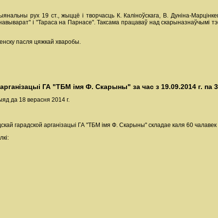
нальны рух 19 ст., жыццё і творчасць К. Каліноўскага, В. Дуніна-Марцінкеві
авыварат" і "Тараса на Парнасе". Таксама працаваў над скарыназнаўчымі тэма
Менску пасля цяжкай хваробы.
ганізацыі ГА "ТБМ імя Ф. Скарыны" за час з 19.09.2014 г. па 31
яд да 18 верасня 2014 г.
Лідскай гарадской арганізацыі ГА "ТБМ імя Ф. Скарыны" складае каля 60 чалавек
лкі: