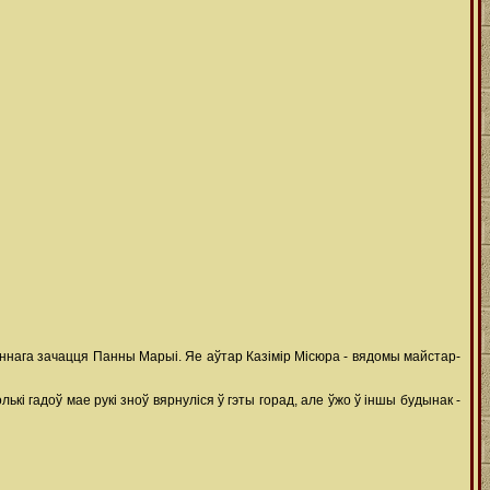
аннага зачацця Панны Марыі. Яе аўтар Казімір Місюра - вядомы майстар-
ькі гадоў мае рукі зноў вярнуліся ў гэты горад, але ўжо ў іншы будынак -