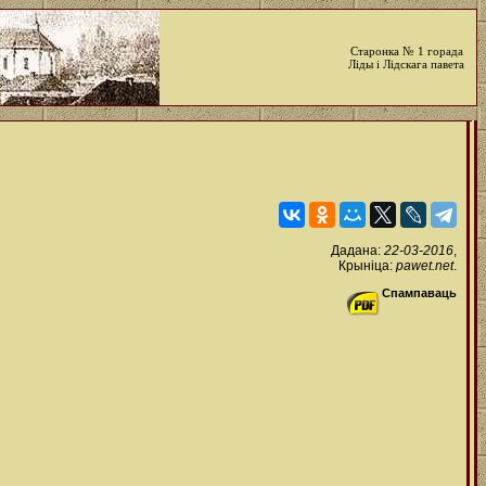
Старонка № 1 горада
Ліды і Лідскага павета
Дадана:
22-03-2016
,
Крыніца:
pawet.net
.
Спампаваць