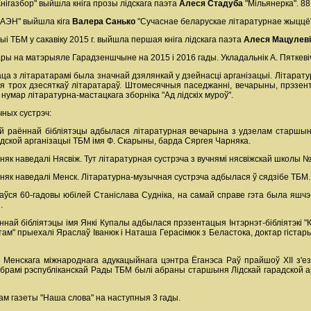
"Кнігазбор" выйшла кніга прозы лідскага паэта
Алеся Стадуба
"Мільянерка". 88
"МАЭН" выйшла кіга
Валера Санько
"Сучаснае беларускае літаратурнае жыццё".
ыі ТБМ у сакавіку 2015 г. выйшла першая кніга лідскага паэта
Алеся Мацулев
ы на матэрыяле Гарадзеншчыне на 2015 і 2016 гады. Укладальнік А. Пяткевіч,
аца з літаратарамі была значнай дзялянкай у дзейнасці арганізацыі. Літарат
ля трох дзесяткаў літаратараў. Штомесячныя паседжанні, вечарыны, прэзент
умар літаратурна-мастацкага зборніка "Ад лідскіх муроў".
ных сустрэч:
ай раённай бібліятэцы адбылася літаратурная вечарына з удзелам старшыні
адской арганізацыі ТБМ імя Ф. Скарыны, барда Сяргея Чарняка.
няк наведалі Нясвіж. Тут літаратурная сустрэча з вучнямі нясвіжскай школы №
рняк наведалі Менск. Літаратурна-музычная сустрэча адбылася ў сядзібе ТБМ.
аўся 60-гадовы юбілей Станіслава Судніка, на самай справе гэта была яшчэ
.
най бібліятэцы імя Янкі Купалы адбылася прэзентацыя Інтэрнэт-бібліятэкі "Кам
там" прыехалі Яраслаў Іванюк і Наташа Герасімюк з Беластока, доктар гістар
 Менскага міжнароднага адукацыйнага цэнтра Ёганэса Раў прайшоў ХІІ з'е
ябрамі рэспубліканскай Рады ТБМ былі абраны старшыня Лідскай гарадской 
м газеты "Наша слова" на наступныя 3 гады.