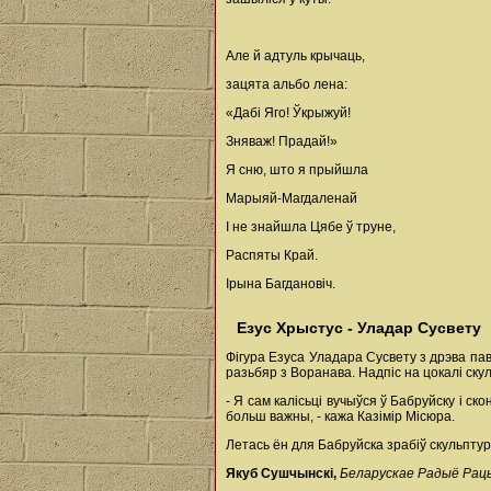
Але й адтуль крычаць,
зацята альбо лена:
«Дабі Яго! Ўкрыжуй!
Зняваж! Прадай!»
Я сню, што я прыйшла
Марыяй-Магдаленай
І не знайшла Цябе ў труне,
Распяты Край.
Ірына Багдановіч.
Езус Хрыстус - Уладар Сусвету
Фігура Езуса Уладара Сусвету з дрэва па
разьбяр з Воранава. Надпіс на цокалі ск
- Я сам калісьці вучыўся ў Бабруйску і с
больш важны, - кажа Казімір Місюра.
Летась ён для Бабруйска зрабіў скульпту
Якуб Сушчынскі,
Беларускае Радыё Рац