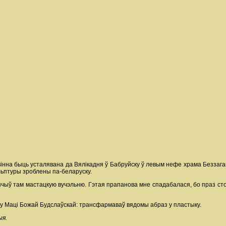
вінна быць усталявана да Вялікадня ў Бабруйску ў левым нефе храма Беззаг
ульптуры зроблены па-беларуску.
кончыў там мастацкую вучэльню. Гэтая прапанова мне спадабалася, бо праз стол
ру Маці Божай Будслаўскай: трансфармаваў вядомы абраз у пластыку.
ыя.