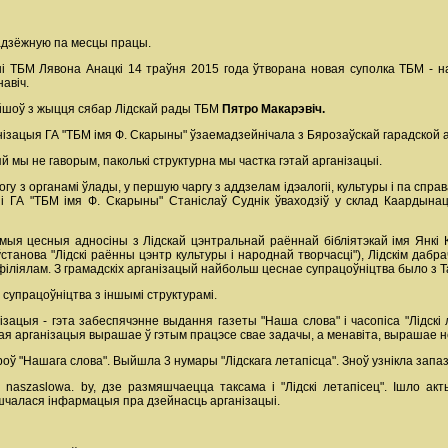
ладзёжную па месцы працы.
ыі ТБМ Лявона Анацкі 14 траўня 2015 года ўтворана новая суполка ТБМ - 
авіч.
айшоў з жыцця сябар Лідскай рады ТБМ
Пятро Макарэвіч.
анізацыя ГА "ТБМ імя Ф. Скарыны" ўзаемадзейнічала з Бярозаўскай гарадской 
 мы не гаворым, паколькі структурна мы частка гэтай арганізацыі.
у з органамі ўлады, у першую чаргу з аддзелам ідэалогіі, культуры і па справ
і ГА "ТБМ імя Ф. Скарыны" Станіслаў Суднік ўваходзіў у склад Каардына
ыя цесныя адносіны з Лідскай цэнтральнай раённай бібліятэкай імя Янкі К
ўстанова "Лідскі раённы цэнтр культуры і народнай творчасці"), Лідскім даб
м філіялам. З грамадскіх арганізацый найбольш цеснае супрацоўніцтва было з
упрацоўніцтва з іншымі структурамі.
ацыя - гэта забеспячэнне выдання газеты "Наша слова" і часопіса "Лідскі ле
ая арганізацыя вырашае ў гэтым працэсе свае задачы, а менавіта, вырашае 
оў "Нашага слова". Выйшла 3 нумары "Лідскага летапісца". Зноў узнікла зап
naszaslowa. by, дзе размяшчаецца таксама і "Лідскі летапісец". Ішло акт
мяшчалася інфармацыя пра дзейнасць арганізацыі.