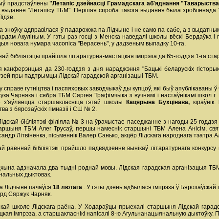
 быў прадстаўлены
"Летапіс дзейнасці Грамадскага аб'яднання "Таварыств
е выданне "Летапісу ТБМ". Першая спроба такога выдання была зробленада 
Лідзе.
 зноўку адправілася ў падарожжа па Лідчыне і не само па сабе, а з выдатным
ардам Акуліным. У гэты раз госці з Менска наведалі школы вёскі Бердаўка і
цыя новага нумара часопіса "Верасень", у дадзеным выпадку 10-га.
най бібліятэцы прайшла літаратурна-мастацкая імпрэза да 65-годдзя 1-га ста
я канферэнцыя да 230-годдзя з дня нараджэння "Бацькі беларускіх гісторы
музей пры падтрымцы Лідскай гарадской арганізацыі ТБМ.
 справе гутніцтва і паспяховых заводчыкаў ды купцоў, які быў апублікаваны ў 
ука Чарняка і сябра ТБМ Сяргея Трафімчыка з вучнямі і настаўнікамі школ г.
 з'яўляецца старшакласніца гэтай школы
Кацярына Бухцінава,
кіраўнік:
а з бярозаўскіх гімназіі і СШ № 2.
ідскай бібліятэкі-філіяла № 3 на ўрачыстае паседжанне з нагоды 25-годдзя 
таршыня ТБМ Алег Трусаў, першы намеснік старшыні ТБМ Алена Анісім, свят
сандр Літвіненка, пісьменнік Валер Санько, акцёр Лідскага народнага тэатра А
й раённай бібліятэкі прайшло падвядзенне вынікаў літаратурнага конкурсу
дчына адзначала два тыдні роднай мовы. Лідская гарадская арганізацыя Т
нальных дыктовак.
а Лідчыне пачаўся
18 лютага
. У гэты дзень адбылася імпрэза ў Бярозаўскай г
ард Сяржук Чарняк.
кай школе Лідскага раёна. У Ходараўцы прыехалі старшыня Лідскай гарадск
ая імпрэза, а старшакласнікі напісалі 8-ю Агульнанацыянальную дыктоўку. Пр