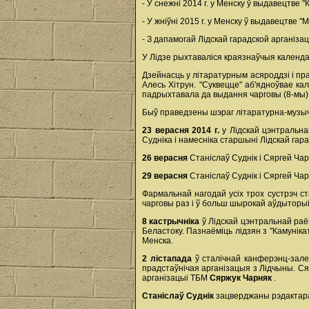
- У снежні 2014 г. у Менску ў выдавецтве 
- У жніўні 2015 г. у Менску ў выдавецтве 
- З дапамогай Лідскай гарадской арганізац
У Лідзе рыхтаваліся краязнаўчыя календар
Дзейнасць у літаратурным асяроддзі і пр
Алесь Хітрун. "Суквецце" аб'ядноўвае ка
падрыхтавала да выдання чарговы (8-мы) н
Быў праведзены шэраг літаратурна-музыч
23 верасня 2014 г.
у Лідскай цэнтральн
Судніка і намесніка старшыні Лідскай гар
26 верасня
Станіслаў Суднік і Сяргей Чар
29 верасня
Станіслаў Суднік і Сяргей Ча
Фармальнай нагодай усіх трох сустрэч ст
чарговы раз і ў больш шырокай аўдыторыі
8 кастрычніка
ў Лідскай цэнтральнай раён
Беластоку. Пазнаёміць лідзян з "Камуніка
Менска.
2 лістапада
ў сталічнай канферэнц-зале
прадстаўнічая арганізацыя з Лідчыны. С
арганізацыі ТБМ
Сяржук Чарняк
.
Станіслаў Суднік
зацверджаны рэдактара