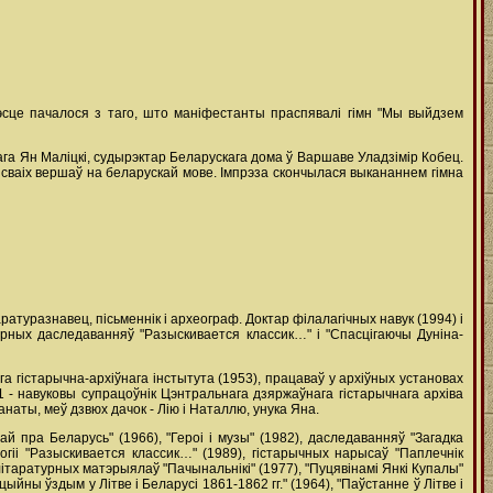
эсце пачалося з таго, што маніфестанты праспявалі гімн "Мы выйдзем
ага Ян Маліцкі, судырэктар Беларускага дома ў Варшаве Уладзімір Кобец.
 сваіх вершаў на беларускай мове. Імпрэза скончылася выкананнем гімна
аратуразнавец, пісьменнік і археограф. Доктар філалагічных навук (1994) і
турных даследаванняў "Разыскивается классик…" і "Спасцігаючы Дуніна-
га гістарычна-архіўнага інстытута (1953), працаваў у архіўных установах
1 - навуковы супрацоўнік Цэнтральнага дзяржаўнага гістарычнага архіва
наты, меў дзвюх дачок - Лію і Наталлю, унука Яна.
й пра Беларусь" (1966), "Героі і музы" (1982), даследаванняў "Загадка
логіі "Разыскивается классик…" (1989), гістарычных нарысаў "Паплечнік
літаратурных матэрыялаў "Пачынальнікі" (1977), "Пуцявінамі Янкі Купалы"
ыйны ўздым у Літве і Беларусі 1861-1862 гг." (1964), "Паўстанне ў Літве і