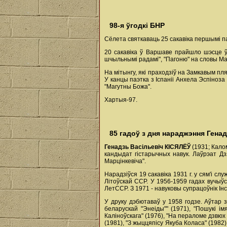
98-я ўгодкі БНР
Сёлета святкаваць 25 сакавіка першымі 
20 сакавіка ў Варшаве прайшло шэсце ў
шчыльнымі радамі", "Пагоню" на словы Мак
На мітынгу, які праходзіў на Замкавым пл
У канцы паэтка з Іспаніі Анхела Эспіноз
"Магутны Божа".
Хартыя-97.
85 гадоў з дня нараджэння Генад
Генадзь Васільевіч КІСЯЛЁЎ
(1931; Кало
кандыдат гістарычных навук. Лаўрэат Дз
Марцінкевіча".
Нарадзіўся 19 сакавіка 1931 г. у сям'і с
Літоўскай ССР. У 1956-1959 гадах вучыўс
ЛетССР. З 1971 - навуковы супрацоўнік Ін
У друку дэбютаваў у 1958 годзе. Аўтар з
беларускай "Энеіды"" (1971), "Пошукі ім
Каліноўскага" (1976), "На пераломе дзвюх
(1981), "З жыццяпісу Якуба Коласа" (1982)