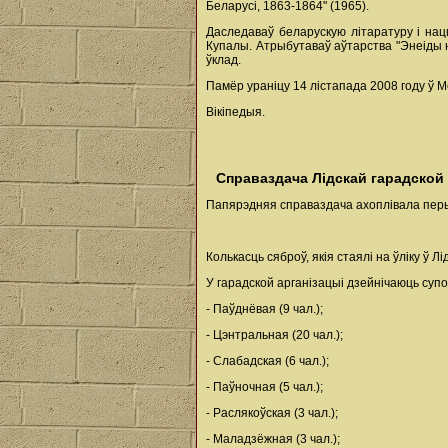
Беларусі, 1863-1864" (1965).
Даследаваў беларускую літаратуру і нацыя
Купалы. Атрыбутаваў аўтарства "Энеіды н
ўклад.
Памёр ураніцу 14 лістапада 2008 году ў 
Вікіпедыя.
Справаздача Лідскай гарадской ар
Папярэдняя справаздача ахоплівала перы
Колькасць сяброў, якія стаялі на ўліку ў 
У гарадской арганізацыі дзейнічаюць супо
- Паўднёвая (9 чал.);
- Цэнтральная (20 чал.);
- Слабадская (6 чал.);
- Паўночная (5 чал.);
- Раслякоўская (3 чал.);
- Маладзёжная (3 чал.);