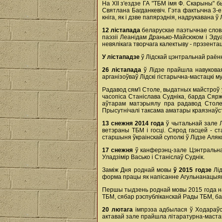
На ХІІ з'ездзе ГА "ТБМ імя Ф. Скарыны"
Святлана Багданкевіч. Гэта фактычна 3-
кніга, як і дзве папярэднія, надрукавана ў 
12 лістапада
беларускае паэтычнае слова
паэзіі Леанідам Дранько-Майсюком і Эду
невялікага творчага калектыву - прэзента
У лістападзе
ў Лідскай цэнтральнай раён
26 лістапада
ў Лідзе прайшла навукова
арганізоўваў Лідскі гістарычна-мастацкі 
Радавод сям'і Столе, выдатных майстроў у
часопіса Станіслава Судніка, барда Сярж
аўтарам матэрыялу пра радавод Столе
Прысутнічалі таксама аматары краязнаўств
13 снежня 2014 года
ў чытальнай зале Л
ветэраны ТБМ і госці. Сярод гасцей - с
старшыня ўкраінскай суполкі ў Лідзе Аляк
17 снежня
ў канферэнц-зале Цэнтральна
Уладзімір Васько і Станіслаў Суднік.
Заміж Дня роднай мовы
ў 2015 годзе
Лі
форма працы як напісанне Агульнанацыя
Першы тыдзень роднай мовы 2015 года н
ТБМ, сябар рэспубліканскай Рады ТБМ, б
20 лютага
імпрэза адбылася ў Ходараўс
актавай зале прайшла літаратурна-мастацк