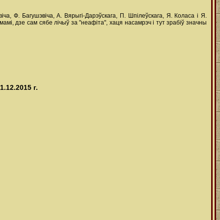
ча, Ф. Багушэвіча, А. Вярыгі-Дарэўскага, П. Шпілеўскага, Я. Коласа і Я.
мі, дзе сам сябе лічыў за "неафіта", хаця насамрэч і тут зрабіў значны
.12.2015 г.