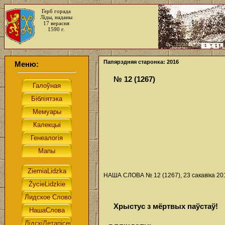
Герб горада
Ліды, наданы
17 верасня
1590 г.
Папярэдняя старонка: 2016
Меню:
№ 12 (1267)
НАША СЛОВА № 12 (1267), 23 сакавіка 201
Хрыстус з мёртвых паўстаў!