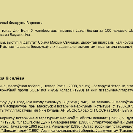
пачалі беларусы Варшавы.
 гонар Дня Волі. У маніфестацыі прынялі ўдзел больш за 100 чалавек. Ш
сіма Багдановіча...
яцы, выступілі дэпутат Сойма Марцін Свянціцкі, дырэктар праграмы Каліноўск
а Руіс павіншавала беларусаў з іх нацыянальным святам і прачытала некалькі
зя Кісялёва
мна, Маскоўская вобласць, цяпер Расія - 2008, Менск) - беларускі гісторык, літ
яржаўнай прэміі БССР імя Якуба Коласа (1990) за кнігі гістарычна-літара
лужбоўцаў. Сярэднюю школу скончыў у Віцебску (1948). Па заканчэнні Маскоўска
я ў аспірантуры пры Маскоўскім гістарычна-архіўным інстытуце. У 1960-197
стытуту літаратуры імя Янкі Купалы АН БССР. Сябар СП СССР (з 1964). Быў жа
борнікаў гістарычна-літаратурных нарысаў "Сейбіты вечнага" (1963), "З дума
я" (1978), "Спасцігаючы Дуніна-Марцінкевіча" (1988), літаратуразнаўчай ды
 эпох: Паўстанне 1863 года на Міншчыне" (1990). Аўтар зборнікаў гістарычна-
, "Шляхам гадоў" (1990). Адзін са складальнікаў зборнікаў дакументаў "Рэвалюц