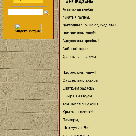
ВЯЛІКДЗЕНЬ
Асвечанай вярбы
пукатыя галіны,
Дакладны знак на адыход зімы.
Час роспачы мінуў!
Адпушчаны правіны!
Анёльскі хор пяе
ўрачыстыя псалмы.
Час роспачы мінуў!
Саўдзельнікі ахвяры,
Святкуем радасць
шчыра, без нуды.
Такі шчаслівы дзень!
Хрыстос васкрос!
Пачвары,
Што мучылі Яго,
зашыліся ў куты.