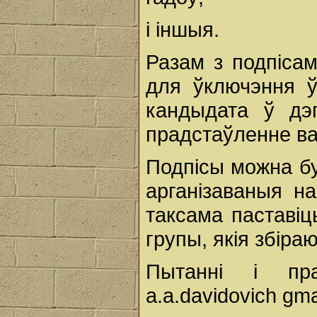
і іншыя.
Разам з подпіса
для ўключэння 
кандыдата ў дэ
прадстаўленне ва
Подпісы можна буд
арганізаваныя н
таксама паставіц
групы, якія збіра
Пытанні і пр
a.a.davidovich gm