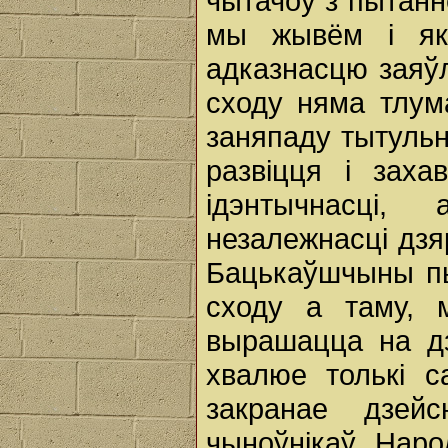
чытачоў з пытанне
мы жывём і як
адказнасцю заяў
сходу няма тлум
заняпаду тытульн
развіцця і заха
ідэнтычнасці,
незалежнасці дз
Бацькаўшчыны пы
сходу а таму, 
вырашацца на дз
хвалюе толькі с
закранае дзей
чыноўнікаў. Наро