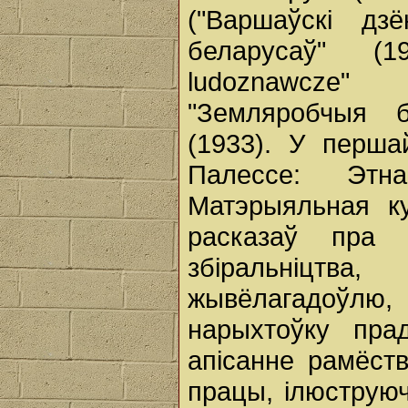
("Варшаўскі дз
беларусаў" (1
ludoznawcze"
"Земляробчыя 
(1933). У перша
Палессе: Этн
Матэрыяльная ку
расказаў пра 
збіральніцтва
жывёлагадоўлю
нарыхтоўку пра
апісанне рамёст
працы, ілюструю