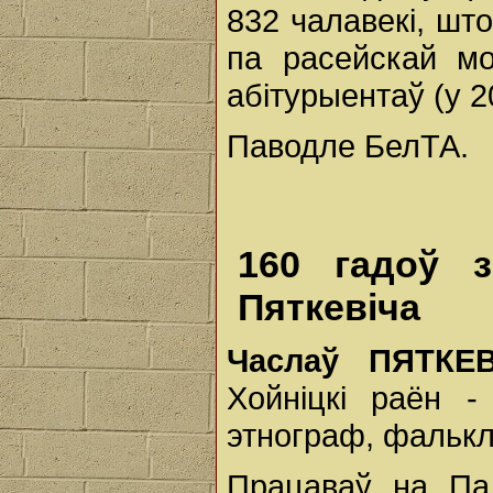
832 чалавекі, шт
па расейскай мо
абітурыентаў (у 2
Паводле БелТА.
160 гадоў 
Пяткевіча
Часлаў ПЯТК
Хойніцкі раён -
этнограф, фалькл
Працаваў на Па