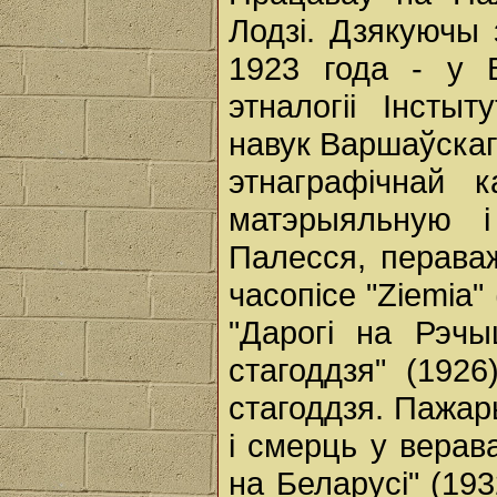
Лодзі. Дзякуючы 
1923 года - у 
этналогіі Інстыт
навук Варшаўскага
этнаграфічнай 
матэрыяльную і
Палесся, пераважн
часопісе "Ziemia"
"Дарогі на Рэчы
стагоддзя" (1926
стагоддзя. Пажары
і смерць у верав
на Беларусі" (193