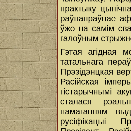
практыку цынічн
раўнапраўнае аф
ўжо на самім св
галоўным стрыжне
Гэтая агідная 
татальнага пераў
Прэзідэнцкая вер
Расійская імпер
гістарычнымі аку
сталася рэал
намаганням выд
русіфікацыі П