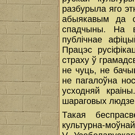
разбурыла яго эт
абыякавым да с
спадчыны. На в
публічнае афіц
Працэс русіфіка
страху ў грамадс
не чуць, не бачы
не пагалоўна но
усходняй краін
шараговых людзе
Такая беспрасв
культурна-моўна