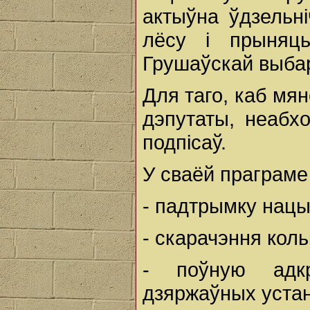
актыўна ўдзельн
лёсу і прыняц
Грушаўскай выбар
Для таго, каб мян
дэпутаты, неабх
подпісаў.
У сваёй праграме
- падтрымку нацы
- скарачэння коль
- поўную адк
дзяржаўных устан