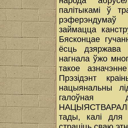
народа абрусе
палітыкамі ў тр
рэферэндумаў
займацца канстр
Бясконцае гучан
ёсць дзяржава 
нагнала ўжо мног
такое азначэнне
Прэзідэнт кра
нацыянальны лід
галоўная 
НАЦЫЯСТВАРАЛЬН
тады, калі для
страціць сваю эт