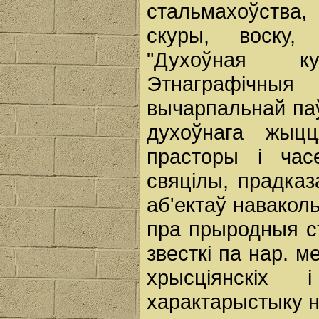
стальмахоўства,
скуры, воску,
"Духоўная к
Этнаграфічныя
вычарпальнай па
духоўнага жыц
прасторы і ча
свяцілы, прадказ
аб'ектаў навакол
пра прыродныя ст
звесткі па нар. 
хрысціянскіх 
характарыстыку на