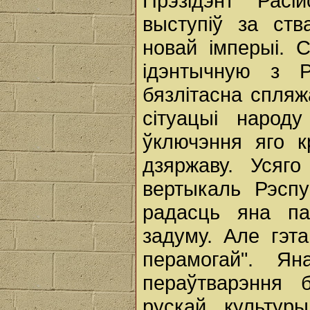
Прэзідэнт Расі
выступіў за ств
новай імперыі. 
ідэнтычную з Р
бязлітасна спляж
сітуацыі народ
ўключэння яго к
дзяржаву. Усяго
вертыкаль Рэспу
радасць яна п
задуму. Але гэт
перамогай". Я
пераўтварэння 
рускай культур