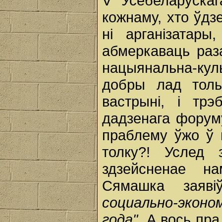
V Усебеларуска
кожнаму, хто ўдз
ні арганізатары
абмеркаваць раз
нацыянальна-ку
добры лад толь
вастрыні, і тр
дадзенага форум
праблему ўжо ў 
толку?! Услед 
здзейсненае нам
Сямашка заяв
социально-эконо
года".
А вось пр