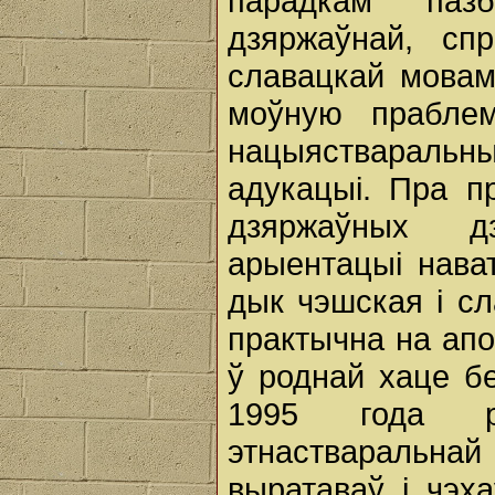
парадкам паз
дзяржаўнай, сп
славацкай мовам
моўную прабле
нацыястваральн
адукацыі. Пра п
дзяржаўных д
арыентацыі нават
дык чэшская і сл
практычна на апо
ў роднай хаце б
1995 года р
этнаствараль
выратаваў і чэха