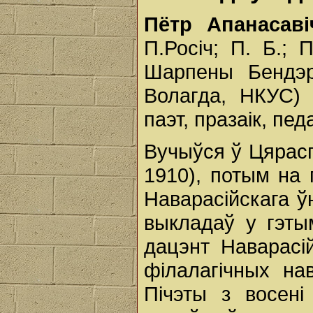
Пётр Апанасав
П.Росіч; П. Б.; П
Шарпены Бендэр
Волагда, НКУС) -
паэт, празаік, педа
Вучыўся ў Цярас
1910), потым на 
Наварасійскага ўн
выкладаў у гэты
дацэнт Наварасій
філалагічных на
Пічэты з восен