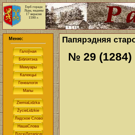
Герб горада
Ліды, наданы
17 верасня
1590 г.
Папярэдняя старо
Меню:
№ 29 (1284)