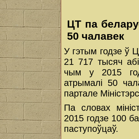
ЦТ па белару
50 чалавек
У гэтым годзе ў 
21 717 тысяч аб
чым у 2015 го
атрымалі 50 чал
партале Міністэрс
Па словах мініс
2015 годзе 100 б
паступоўцаў.