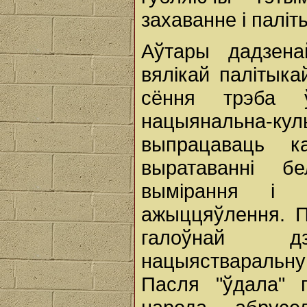
захаванне і паліт
Аўтары дадзена
вялікай палітыка
сёння трэба ў
нацыянальна-куль
выпрацаваць к
выратаванні б
вымірання і 
ажыццяўлення. Пр
галоўнай д
нацыястваральну
Пасля "ўдала" 