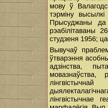
мову ў Валагодс
тэрміну высылкі
Прысуджаны да
рэабілітаваны 2
студзеня 1956; ц
Вывучаў прабле
ўтварэння асобны
адзінства, пыт
мовазнаўства, 
лінгвістычна
дыялекталагічна
лінгвістычнае г
марфалёгія. Вып.