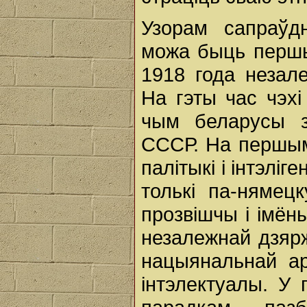
Узорам сапраўд
можа быць першы 
1918 года незал
На гэты час чэхі
чым беларусы з
СССР. На першым 
палітыкі і інтэлі
толькі па-нямецк
прозвішчы і імён
незалежнай дзярж
нацыянальнай ар
інтэлектуалы. У