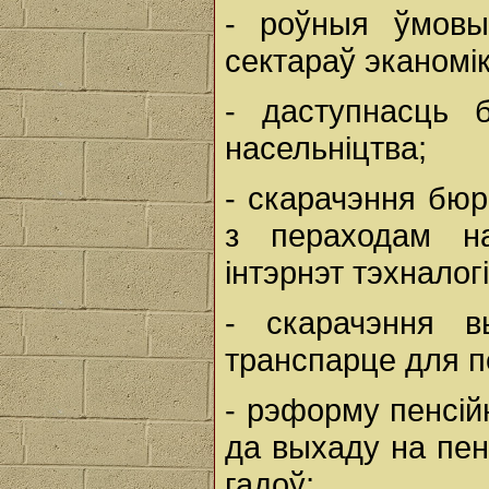
- роўныя ўмовы
сектараў эканомік
- даступнасць б
насельніцтва;
- скарачэння бюр
з пераходам н
інтэрнэт тэхналогі
- скарачэння в
транспарце для пе
- рэформу пенсій
да выхаду на пен
гадоў;