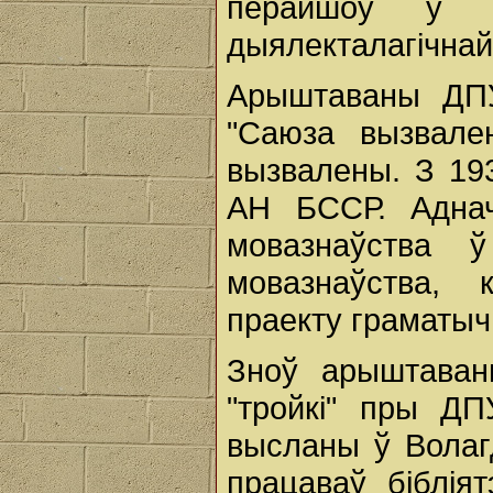
перайшоў у І
дыялекталагічнай 
Арыштаваны ДП
"Саюза вызвале
вызвалены. З 19
АН БССР. Аднач
мовазнаўства 
мовазнаўства,
праекту граматыч
Зноў арыштаван
"тройкі" пры Д
высланы ў Волаг
працаваў біблія