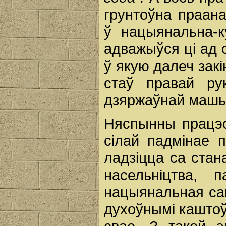
грунтоўна праана
ў нацыянальна-к
адважыўся ці ад 
ў якую далеч закі
стаў правай ру
дзяржаўнай маш
Няспынны працэс
сілай падмінае 
ладзіцца са стан
насельніцтва, 
нацыянальная са
духоўнымі каштоў