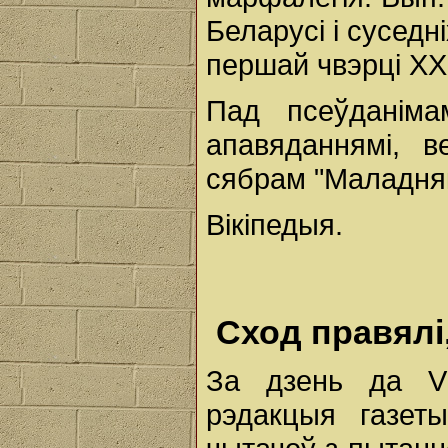
Беларусі і суседн
першай чвэрці XX 
Пад псеўданім
апавяданнямі, в
сябрам "Маладня
Вікіпедыя.
Сход правялі,
За дзень да V 
рэдакцыя газет