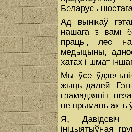
Беларусь шостага
Ад вынікаў гэт
нашага з вамі б
працы, лёс на
медыцыны, аднос
хатах і шмат інша
Мы ўсе ўдзельнік
жыць далей. Гэт
грамадзянін, нез
не прымаць актыў
Я, Давідовіч 
ініцыятыўная гр