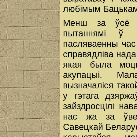
любімым Бацькам 
Менш за ўсё з
пытаннямі ў 
пасляваенны час
справядліва нада
якая была моц
акупацыі. Ма
вызначаліся так
у гэтага дзярж
зайздросцілі на
нас жа за ўве
Савецкай Беларусі