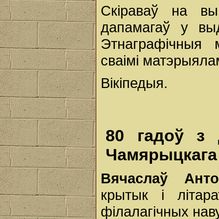
Скіраваў на вы
дапамагаў у выд
Этнаграфічныя м
сваімі матэрыялам
Вікіпедыя.
80 гадоў з 
Чамярыцкага
Вячаслаў Ант
крытык і літара
філалагічных наву