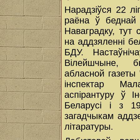
Нарадзіўся 22 лі
раёна ў беднай 
Наваградку, тут
на аддзяленні бе
БДУ. Настаўні
Вілейшчыне, б
абласной газеты 
інспектар Мал
аспірантуру ў І
Беларусі і з 1
загадчыкам аддз
літаратуры.