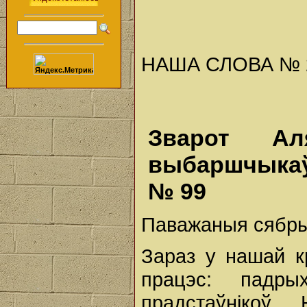
НАША СЛОВА № 29 
Зварот Ал
выбаршчыкаў 
№ 99
Паважаныя сябры
Зараз у нашай к
працэс: падр
прадстаўнікоў 