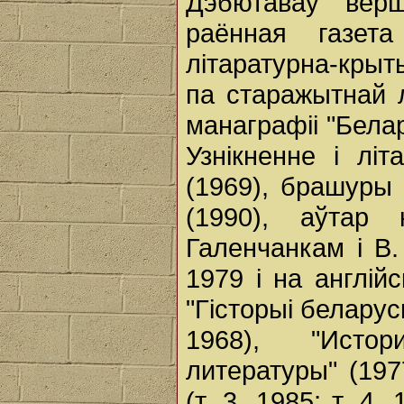
Дэбютаваў верш
раённая газета
літаратурна-кры
па старажытнай л
манаграфіі "Белар
Узнікненне і лі
(1969), брашуры 
(1990), аўтар 
Галенчанкам і В
1979 і на англій
"Гісторыі беларус
1968), "Истор
литературы" (197
(т. 3, 1985; т. 4