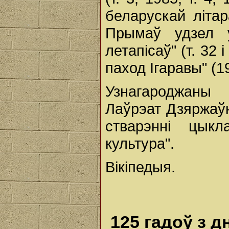
беларускай літа
Прымаў удзел у
летапісаў" (т. 32 
паход Ігаравы" (1
Узнагароджан
Лаўрэат Дзяржаўн
стварэнні цык
культура".
Вікіпедыя.
125 гадоў з 