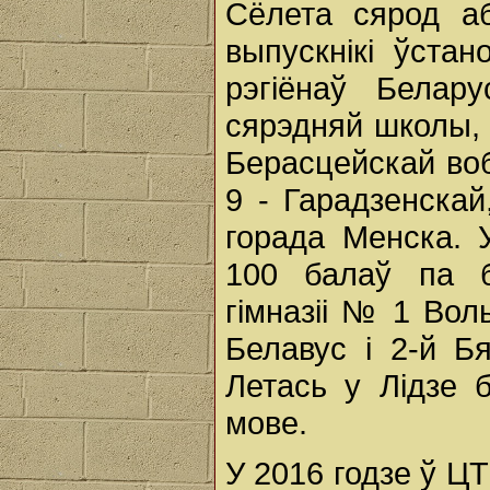
Сёлета сярод а
выпускнікі ўста
рэгіёнаў Белару
сярэдняй школы, 21
Берасцейскай вобл
9 - Гарадзенскай
горада Менска. 
100 балаў па б
гімназіі № 1 Вол
Белавус і 2-й Б
Летась у Лідзе 
мове.
У 2016 годзе ў Ц