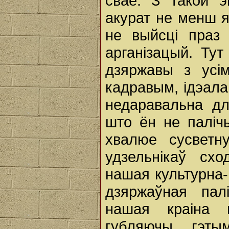
свае. З такой э
акурат не менш я
не выйсці праз 
арганізацый. Ту
дзяржавы з усім
кадравым, ідэала
недаравальна дл
што ён не паліч
хвалюе сусветн
удзельнікаў сх
нашая культурна
дзяржаўная пал
нашая краіна 
губляючы гэт