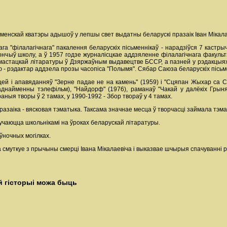
 менскай кватэры адышоў у лепшы свет выдатны беларускі празаік Іван Мікала
ага "філалагічнага" пакалення беларускіх пісьменнікаў - нарадзіўся 7 каст
ончыў школу, а ў 1957 годзе журналісцкае аддзяленне філалагічнага факул
 мастацкай літаратуры ў Дзяржаўным выдавецтве БССР, а пазней у рэдакцыях
сію - рэдактар аддзела прозы часопіса "Полымя". Сябар Саюза беларускіх пісьме
сцей і апавяданняў "Зерне падае не на камень" (1959) і "Сцяпан Жыхар са Сц
днайменны тэлефільм), "Найдорф" (1976), раманаў "Чакай у далёкіх Грынях
аныя творы ў 2 тамах, у 1990-1992 - Збор твораў у 4 тамах.
азаіка - вясковая тэматыка. Таксама значнае месца ў творчасці займала тэма
вучаюцца школьнікамі на ўроках беларускай літаратуры.
ўночных могілках.
а смуткуе з прычыны смерці Івана Мікалаевіча і выказвае шчырыя спачуванні ро
 гісторыі можа быць