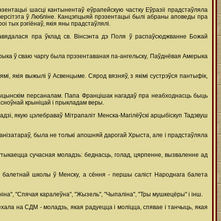
эзентацыі шасці кантынентаў еўрапейскую частку Еўразіі прадстаўляла
ніверсітэта ў Любліне. Канцэпцыяй прэзентацыі былі абраны аповеды пра
і тых рэгіёнаў, якія яны прадстаўлялі.
павядалася пра ўклад св. Вінсэнта дэ Поля ў распаўсюджванне Божай
рыка ў сваю чаргу была прэзентаваная па-ангельску, Паўднёвая Амерыка
і, якія выжылі ў Асвенцыме. Сярод вязняў, з якімі сустрэўся пантыфік,
медыцынскім персаналам. Папа Францішак нагадаў пра неабходнасць быць
 асноўнай крыніцай і прыкладам веры.
адзі, якую цэлебраваў Мітрапаліт Менска-Магілёўскі арцыбіскуп Тадэвуш
анізатараў, была не толькі апошняй дарогай Хрыста, але і прадстаўляла
утыкаецца сучасная моладзь: беднасць, голад, цярпенне, вызваленне ад
 балетнай школы ў Менску, а сёння - першы саліст Народнага балета
іна", "Спячая каралеўна", "Жызель", "Чыпаліна", "Тры мушкецёры" і інш.
ала на СДМ - моладзь, якая радуецца і моліцца, спявае і танчыць, якая