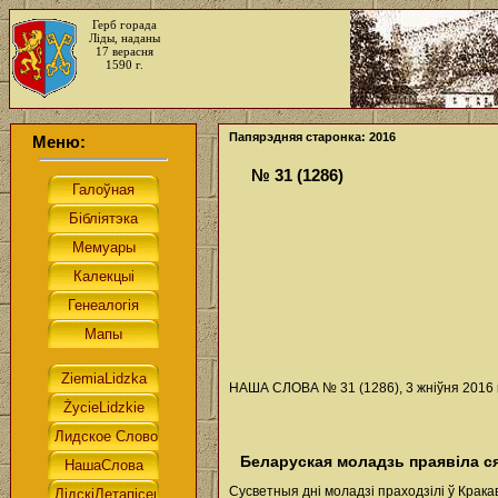
Герб горада
Ліды, наданы
17 верасня
1590 г.
Папярэдняя старонка: 2016
Меню:
№ 31 (1286)
НАША СЛОВА № 31 (1286), 3 жніўня 2016 г
Беларуская моладзь праявіла с
Сусветныя дні моладзі праходзілі ў Кракаве