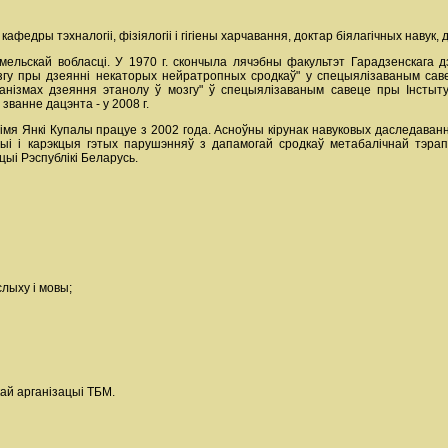
афедры тэхналогіі, фізіялогіі і гігіены харчавання, доктар біялагічных навук,
Гомельскай вобласці. У 1970 г. скончыла лячэбны факультэт Гарадзенскага
у пры дзеянні некаторых нейратропных сродкаў" у спецыялізаваным савец
нізмах дзеяння этанолу ў мозгу" ў спецыялізаваным савеце пры Інстыту
званне дацэнта - у 2008 г.
імя Янкі Купалы працуе з 2002 года. Асноўны кірунак навуковых даследаванн
ыі і карэкцыя гэтых парушэнняў з дапамогай сродкаў метабалічнай тэрап
ыі Рэспублікі Беларусь.
слыху і мовы;
ай арганізацыі ТБМ.