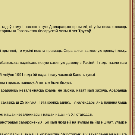
 гадоў таму і навошта тую Дэкларацыю прымалі, ці усім незалежнасць
, Старшыня Таварыства беларускай мовы
Алег Трусаў
.
 прынялі, то мусілі нешта прымаць. Спрачаліся за кожную кропку і коску.
 абавязкова падпісаць новую саюзную дамову з Расіяй. І тады назло нам
 жніўня 1991 года ёй надалі вагу часовай Канстытуцыі.
ва і працэс пайшоў. А потым былі Віскулі.
 абараніць незалежнасць краіны не зможа, нават калі захоча. Абараніць
акавіка ці 25 жніўня. Гэта кропка адліку, і ў календары яна павінна быць
і нашай незалежнасці і нашай нацыі - у ХІІ стагоддзі.
эманстрацыі забароненыя. Бо калі людзей на вуліцы выйдзе шмат, уладзе
 вакол пальца, як наша кіраўніцтва. Як гісторык, я ў захапленні ад нашага