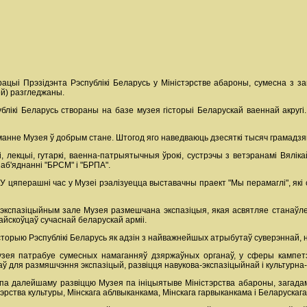
рацыі Прэзідэнта Рэспублікі Беларусь у Міністэрстве абароны, сумесна з 
ей) разгледжаны.
лікі Беларусь створаны на базе музея гісторыі Беларускай ваеннай акругі.
анне Музея ў добрым стане. Штогод яго наведваюць дзесяткі тысяч грамадзя
і, лекцыі, гутаркі, ваенна-патрыятычныя ўрокі, сустрэчы з ветэранамі Вял
 аб'яднанні "БРСМ" і "БРПА".
 цяперашні час у Музеі рэалізуецца выставачны праект "Мы перамаглі", які с
экспазіцыйным зале Музея размешчана экспазіцыя, якая асвятляе станаўлен
айскоўцаў сучаснай беларускай арміі.
сторыю Рэспублікі Беларусь як адзін з найважнейшых атрыбутаў суверэннай,
узея патрабуе сумесных намаганняў дзяржаўных органаў, у сферы кампет
ў для размяшчэння экспазіцый, развіцця навукова-экспазіцыйнай і культурна
па далейшаму развіццю Музея па ініцыятыве Міністэрства абароны, загадам
тэрства культуры, Мінскага аблвыканкама, Мінскага гарвыканкама і Беларускаг