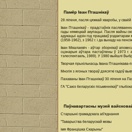
Памёр Іван Пташнікаў
28 ліпеня, пасля цяжкай хваробы, у сваёй
Іван Пташнікаў - прадстаўнік пасляваенн
гады нямецкай акупацыі. Пасля вайны ск
адукацыі адзін год працаваў рэдактарам
(1958-1962), з 1962 г. і да выхаду на пен
Іван Мікалаевіч - аўтар зборнікаў апове
сцэнарыя аўтара пастаўлены ў 1973 г. а
тэлеспектакль, 1989). У 1980 выйшлі Выбр
Творчая прыхільнасць Івана Пташнікава-пр
Многія з ягоных твораў дзясяткі гадоў вы
Пахаваны Іван Пташнікаў 30 ліпеня на Па
ГА "Саюз беларускіх пісьменнікаў" глыбок
Паўнавартасны музей вайсковай
Старшыні грамадскага аб'яднання
"Таварыства беларускай мовы
імя Францішка Скарыны"