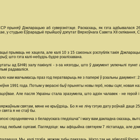
СР прыняў Дэкларацыю аб суверэнітэце. Расказаць, як гэта адбывалася 26
жае, у студыю Еўрарадыё прыйшоў дэпутат Вярхоўнага Савета ХІІ склікання
ацыі прымаць не хацела, але калі 10 з 15 саюзных рэспублік такія Дэкларацыі
рыў, што гэта калі-небудзь будзе рэалізавана.
утаты ад БНФ) залу пакінулі - з-за нязгоды, што ў дакумент уключылі пункт
льмі радаваліся.
ло нам магчымасць праз год ператварыць яе з паперкі ў рэальны дакумент: 25
ніўня 1991 года. Потым у верасні быў прыняты новы герб, новы сцяг, новая наз
ацоўвае. Але пасля Украіны стала зразумела, што адзін чалавек - не герой і
яржаўным святам, мяне не крыўдзіць. Бо я не лічу гэтую дату роўнай даце 25 с
 свята я не стаў бы.
похі сярэднявечча з беларускага гледзішча" і магу вам дакладна сказаць, выток
 пад любымі сцягамі. Паглядзіце: мы афіцыйна святкуем 7 лістапада, але д
му падаецца. Мы, калі трэба, можам зубы паказаць. Ніхто так не абводзіў Расію