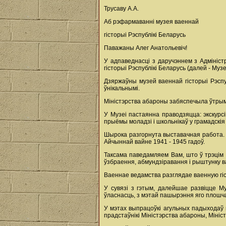
Трусаву А.А.
Аб рэфармаванні музея ваеннай
гісторыі Рэспублікі Беларусь
Паважаны Алег Анатольевіч!
У адпаведнасці з даручэннем з Адмініст
гісторыі Рэспублікі Беларусь (далей - Муз
Дзяржаўны музей ваеннай гісторыі Рэспуб
ўнікальнымі.
Міністэрства абароны забяспечыла ўтрым
У Музеі пастаянна праводзяцца: экскурсі
прыёмы моладзі і школьнікаў у грамадскія
Шырока разгорнута выставачная работа. У
Айчыннай вайне 1941 - 1945 гадоў.
Таксама паведамляем Вам, што ў трэцім 
ўзбраення, абмундзіравання і рыштунку в
Ваеннае ведамства разглядае ваенную гі
У сувязі з гэтым, далейшае развіцце М
ўласнасць, з мэтай пашырэння яго плошча
У мэтах выпрацоўкі агульных падыходаў 
прадстаўнікі Міністэрства абароны, Мініс