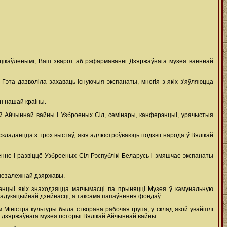
зацікаўленымі, Ваш зварот аб рэфармаванні Дзяржаўнага музея ваеннай
 Гэта дазволіла захаваць існуючыя экспанаты, многія з якіх з'яўляюцца
н нашай краіны.
ікай Айчыннай вайны і Узброеных Сіл, семінары, канферэнцыі, урачыстыя
кладаецца з трох выстаў, якія адлюстроўваюць подзвіг народа ў Вялікай
не і развіццё Узброеных Сіл Рэспублікі Беларусь і змяшчае экспанаты
 незалежнай дзяржавы.
энцыі якіх знаходзяцца магчымасці па прыняцці Музея ў камунальную
-адукацыйнай дзейнасці, а таксама папаўнення фондаў.
 Міністра культуры была створана рабочая група, у склад якой увайшлі
а дзяржаўнага музея гісторыі Вялікай Айчыннай вайны.