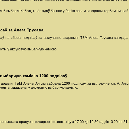
і б выбралі Кебіча, то ён здаў бы нас у Расію разам са сцягам, гербам і мовай
саў за Алега Трусава
ў па зборы подпісаў за вылучэнне старшыні ТБМ Алега Трусава кандыдат
нты ў акруговую выбарчую камісію.
 выбарчую камісію 1200 подпісаў
старшыні ТБМ Алены Анісім сабрала 1200 подпісаў за вылучэнне сп. А. Ані
ументы здадзены ў акруговую выбарчую камісію.
жная выстава працуе шточацвер і штопятніцу з 17.00 да 19.30 гадзін. З 29 па 31