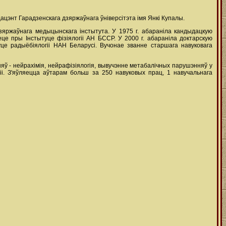
 дацэнт Гарадзенскага дзяржаўнага ўніверсітэта імя Янкі Купалы.
 дзяржаўнага медыцынскага інстытута. У 1975 г. абараніла кандыдацкую
е пры Інстытуце фізіялогіі АН БССР. У 2000 г. абараніла доктарскую
це радыёбіялогіі НАН Беларусі. Вучонае званне старшага навуковага
яў - нейрахімія, нейрафізіялогія, вывучэнне метабалічных парушэнняў у
іі. З'яўляецца аўтарам больш за 250 навуковых прац, 1 навучальнага