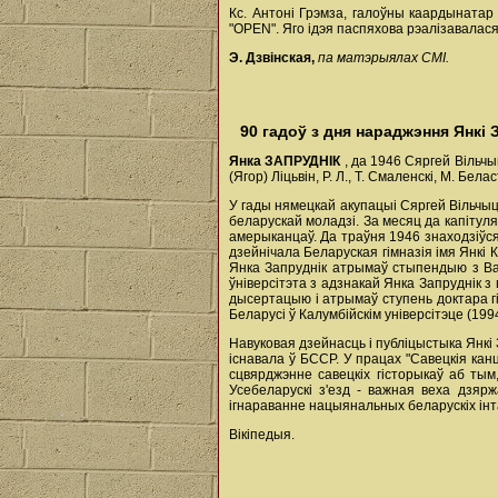
Кс. Антоні Грэмза, галоўны каардынатар
"OPEN". Яго ідэя паспяхова рэалізавалася
Э. Дзвінская,
па матэрыялах СМІ.
90 гадоў з дня нараджэння Янкі 
Янка ЗАПРУДНІК
, да 1946 Сяргей Вільчыц
(Ягор) Ліцьвін, Р. Л., Т. Смаленскі, М. Бел
У гады нямецкай акупацыі Сяргей Вільчыцк
беларускай моладзі. За месяц да капітул
амерыканцаў. Да траўня 1946 знаходзіўс
дзейнічала Беларуская гімназія імя Янкі 
Янка Запруднік атрымаў стыпендыю з Ват
ўніверсітэта з адзнакай Янка Запруднік з
дысертацыю і атрымаў ступень доктара гіс
Беларусі ў Калумбійскім універсітэце (1994
Навуковая дзейнасць і публіцыстыка Янкі 
існавала ў БССР. У працах "Савецкія канцэ
сцвярджэнне савецкіх гісторыкаў аб ты
Усебеларускі з'езд - важная веха дзяр
ігнараванне нацыянальных беларускіх інт
Вікіпедыя.