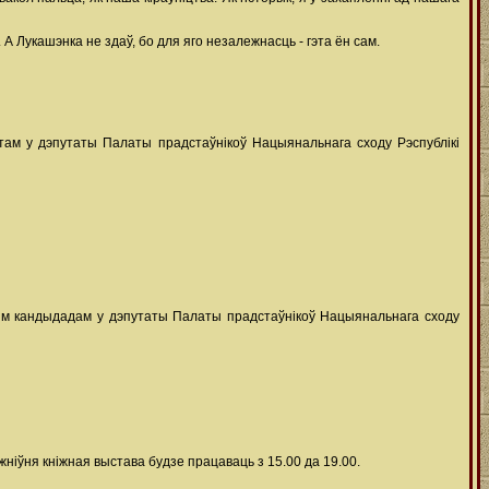
. А Лукашэнка не здаў, бо для яго незалежнасць - гэта ён сам.
ам у дэпутаты Палаты прадстаўнікоў Нацыянальнага сходу Рэспублікі
сім кандыдадам у дэпутаты Палаты прадстаўнікоў Нацыянальнага сходу
 жніўня кніжная выстава будзе працаваць з 15.00 да 19.00.