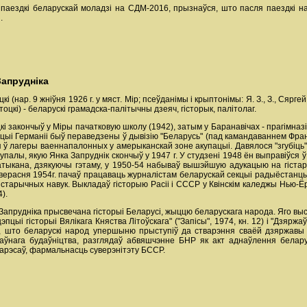
 паездкі беларускай моладзі на СДМ-2016, прызнаўся, што пасля паездкі на
.
Запрудніка
кі (нар. 9 жніўня 1926 г. у мяст. Мір; псеўданімы і крыптонімы: Я. З., З., Сяргей
астоцкі) - беларускі грамадска-палітычны дзеяч, гісторык, палітолаг.
і закончыў у Міры пачатковую школу (1942), затым у Баранавічах - прагімназ
яцыі Германіі быў пераведзены ў дывізію "Беларусь" (пад камандаваннем Фр
я ў лагеры ваеннапалонных у амерыканскай зоне акупацыі. Давялося "згубіць
Купалы, якую Янка Запруднік скончыў у 1947 г. У студзені 1948 ён выправіўся
ыкана, дзякуючы гэтаму, у 1950-54 набываў вышэйшую адукацыю на гістары
 верасня 1954г. пачаў працаваць журналістам беларускай секцыі радыёстанцыі
тарычных навук. Выкладаў гісторыю Расіі і СССР у Квінскім каледжы Нью-Ёркс
).
Запрудніка прысвечана гісторыі Беларусі, жыццю беларускага народа. Яго выс
пцыі гісторыі Вялікага Княства Літоўскага" ("Запісы", 1974, кн. 12) і "Дзяржа
м, што беларускі народ упершыню прыступіў да стварэння сваёй дзяржавы 
жаўнага будаўніцтва, разглядаў абвяшчэнне БНР як акт аднаўлення бела
арэсаў, фармальнасць суверэнітэту БССР.