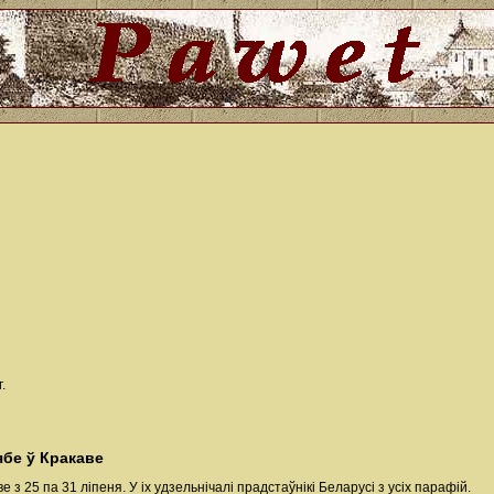
.
ябе ў Кракаве
 з 25 па 31 ліпеня. У іх удзельнічалі прадстаўнікі Беларусі з усіх парафій.