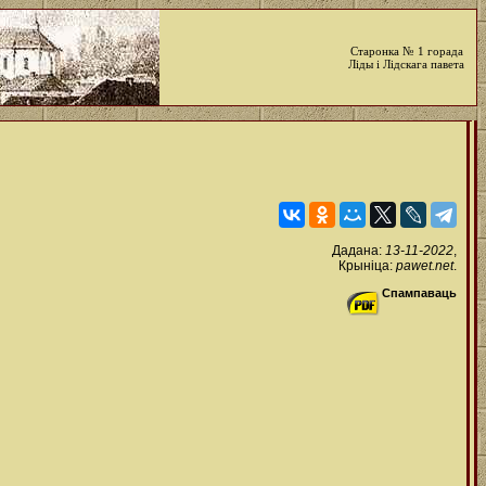
Старонка № 1 горада
Ліды і Лідскага павета
Дадана:
13-11-2022
,
Крыніца:
pawet.net
.
Спампаваць