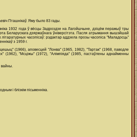
евіч Пташнікаў. Яму было 83 гады.
рычніка 1932 года ў вёсцы Задроздзе на Лагойшчыне, дзіцём перажыў тры
ьтэта Беларускага дзяржаўнага ўніверсітэта. Пасля атрымання вышэйшай
 літаратурных часопісаў: рэдактар аддзела прозы часопіса "Маладосць"
ннікаў з 1959 г.
ешыц" (1966), аповесцей "Лонва" (1965, 1982), "Тартак" (1968, паводле
" (1962), "Мсціжы" (1972), "Алімпіяда" (1985, пастаўлены аднайменны
 вайны.
дным і блізкім пісьменніка.