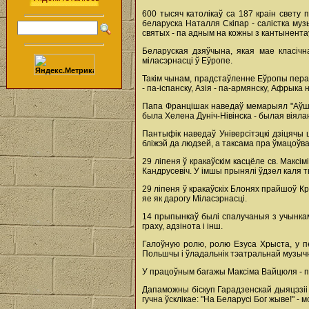
600 тысяч католікаў cа 187 краін свету
беларуска Наталля Скіпар - салістка муз
святых - па адным на кожны з кантынента
Беларуская дзяўчына, якая мае класічн
міласэрнасці ў Еўропе.
Такім чынам, прадстаўленне Еўропы пера
- па-іспанску, Азія - па-армянску, Афрыка 
Папа Францішак наведаў мемарыял "Аўшвіц
была Хелена Дуніч-Нівінска - былая віяла
Пантыфік наведаў Універсітэцкі дзіцячы
бліжэй да людзей, а таксама пра ўмацоўва
29 ліпеня ў кракаўскім касцёле св. Макс
Кандрусевіч. У імшы прынялі ўдзел каля т
29 ліпеня ў кракаўскіх Блонях прайшоў К
яе як дарогу Міласэрнасці.
14 прыпынкаў былі спалучаныя з учынкам
граху, адзінота і інш.
Галоўную ролю, ролю Езуса Хрыста, у п
Польшчы і ўладальнік тэатральнай музыч
У працоўным багажы Максіма Вайцюля - пар
Дапаможны біскуп Гарадзенскай дыяцэзіі 
гучна ўсклікае: "На Беларусі Бог жыве!" -