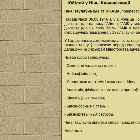
Юбілей у Ніны Кануннікавай
Ніна Паўлаўна КАНУННІКАВА,
прафесар к
Нарадзілася 06.08.1946 г. у г. Рэчыца 
дысертацыю на тэму "Абмен ГАМК у мозг
дысертацыю на тэму "Роль ГАМК у меха
супрацоўніка прысвоена ў 1987 г., вучонае 
У Гарадзенскім дзяржаўным універсітэце 
тканцы мозгу ў працэсах нерадэгенерац
дапаможніка з грыфам Міністэрства адукац
Чытае курсы і спецкурсы:
- Фізіялогія чалавека і жывёл;
- Нейрафізіялогія;
- Узроставая анатомія і школьная гігіена;
- Анатомія, фізіялогія і паталогія органаў 
- Біяактыўныя рэчывы;
- Біясенсорные сістэмы;
- Біяэнэргетычныя рэсурсы.
Ніна Паўлаўна актыўны сябар Гарадзенск
Вікіпедыя.