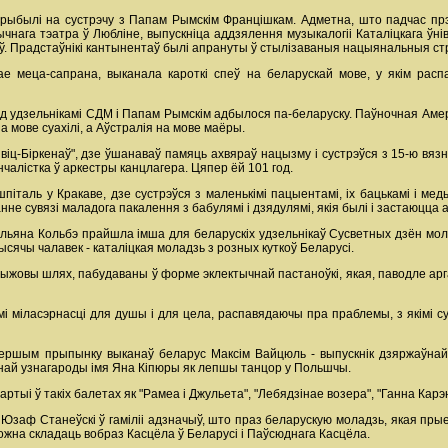
 прыбылі на сустрэчу з Папам Рымскім Францішкам. Адметна, што падчас пр
ычнага тэатра ў Любліне, выпускніца аддзялення музыкалогіі Каталіцкага ў
ў. Прадстаўнікі кантынентаў былі апрануты ў стылізаваныя нацыянальныя стро
ае меца-сапрана, выканала кароткі спеў на беларускай мове, у якім рас
д удзельнікамі СДМ і Папам Рымскім адбылося па-беларуску. Паўночная Аме
на мове суахілі, а Аўстралія на мове маёры.
-Біркенаў", дзе ўшанаваў памяць ахвяраў нацызму і сустрэўся з 15-ю вязням
нчалістка ў аркестры канцлагера. Цяпер ёй 101 год.
 шпіталь у Кракаве, дзе сустрэўся з маленькімі пацыентамі, іх бацькамі і 
нне сувязі маладога пакалення з бабулямі і дзядулямі, якія былі і застаюцца
імільяна Кольбэ прайшла імша для беларускіх удзельнікаў Сусветных дзён мол
ысячы чалавек - каталіцкая моладзь з розных куткоў Беларусі.
рыжовы шлях, пабудаваны ў форме эклектычнай пастаноўкі, якая, паводле арг
і міласэрнасці для душы і для цела, распавядаючы пра праблемы, з якімі с
ершым прыпынку выканаў беларус Максім Вайцюль - выпускнік дзяржаўнай
най узнагароды імя Яна Кіпюры як лепшы танцор у Польшчы.
тыі ў такіх балетах як "Рамеа і Джульета", "Лебядзінае возера", "Ганна Карэн
Юзаф Станеўскі ў гаміліі адзначыў, што праз беларускую моладзь, якая прыех
 можна складаць вобраз Касцёла ў Беларусі і Паўсюднага Касцёла.