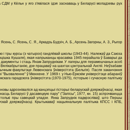
 СДМ у Кёльн у яго з'явілася ідэя заснаваць у Беларусі моладзевы рух
 Ясень, С. Ясень, С. Я., Аркадзь Будзіч, А. Б., Арсень Загорны, А. З., Рыгор
ію і тры курсы (з чатырох) гандлёвай школы (1943-44). Належаў да Саюза
анцішка Кушаля), якая напрыканцы красавіка 1945 перайшла ў Баварыі да
" дакументы і стаць Янам Запруднікам. У лагеры для перамешчаных асоб
 ў Вялікабрытанію, дзе працаваў на шахтах цэнтральнай Англіі. Неўзабаве
чным факультэце Лювенскага ўніверсітэта (Бельгія). Пасля заканчэння
 "Вызваленне" ў Мюнхене. У 1969 г. у Нью-Ёркскім універсітэце абараніў
кага гарадскога ўніверсітэта (1970-1975), гісторыю і сучасную палітыку
новы адрозніваліся ад канцэпцыі гісторыі беларускай дзяржаўнасці, якая
ўнасць Беларусі ў дасавецкую пару" ("Запісы", 1977, кн. 15) аспрэчваецца
толькі пры савецкай уладзе. Янка Запруднік падкрэсліваў, што Першы
рускай дзяржаўнасці. Крытыкаваў нацыянальную палітыка КПСС і КПБ,