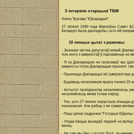
З інтэрвію старшыні ТБМ
Алега Трусава "Еўрарадыё"
27 ліпеня 1990 года Вярхоўны Савет БС
Беларусі была даспадобы і што ёй пагра
10 лепшых цытат з размовы:
- Значная частка дэпутатаў ніякай Дэклар
Але ніхто з камуністаў ў парламенце не ве
- Я за Дэкларацыю не галасаваў: мы (дэп
камуністы гэтую Дэкларацыю прынялі. І ве
- Прыняцце Дэкларацыі аб суверэнітэце да
- Будаваць незалежную краіну пачалі 25 ж
- Інстытут прэзідэнцтва незалежнасць ум
незалежнасць можа толькі народ.
- Тое, што 27 ліпеня перастала лічыцца дз
пазначаная. Але рабіць з яе самае вялікае
- Пішу цяпер падручнік "Гісторыя Еўропы э
- Улада баіцца выхадаў людзей на вуліцу
канец.
- Не такі мы ўжо і сатэліт Расіі, як нека