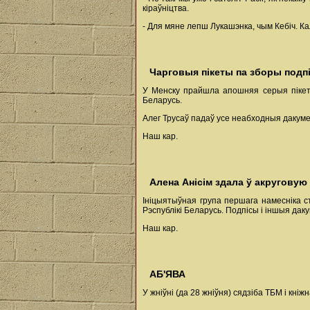
кіраўніцтва.
- Для мяне лепш Лукашэнка, чым Кебіч. Кал
Чарговыя пікеты па зборы подпі
У Менску прайшла апошняя серыя пікета
Беларусь.
Алег Трусаў падаў усе неабходныя дакуме
Наш кар.
Алена Анісім здала ў акруговую
Ініцыятыўная група першага намесніка 
Рэспублікі Беларусь. Подпісы і іншыя дак
Наш кар.
АБ'ЯВА
У жніўні (да 28 жніўня) сядзіба ТБМ і кні