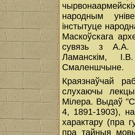
чырвонаармейскі
народным унів
інстытуце народн
Маскоўскага архе
сувязь з А.А. 
Ламанскім, І.
Смаленшчыне.
Краязнаўчай раб
слухаючы лекцыі
Мілера. Выдаў "См
4, 1891-1903), н
характару (пра г
пра тайныя мовы