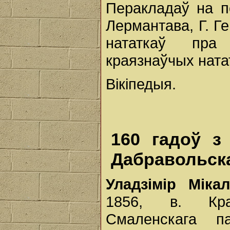
Перакладаў на п
Лермантава, Г. Ге
нататкаў пра 
краязнаўчых ната
Вікіпедыя.
160 гадоў з
Дабравольск
Уладзімір Мік
1856, в. Кра
Смаленскага п