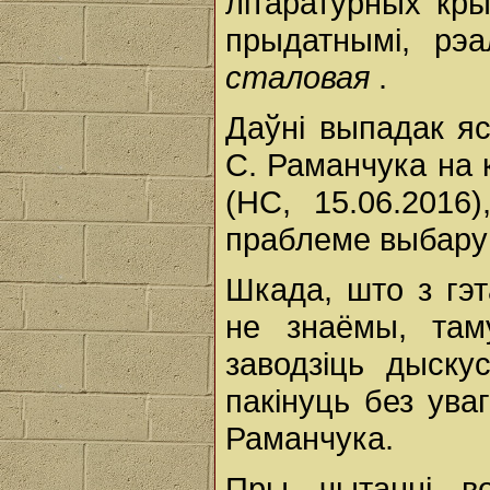
літаратурных кры
прыдатнымі, рэ
сталовая
.
Даўні выпадак яс
С. Раманчука на 
(НС, 15.06.2016
праблеме выбару 
Шкада, што з гэт
не знаёмы, там
заводзіць дыску
пакінуць без ува
Раманчука.
Пры чытанні в