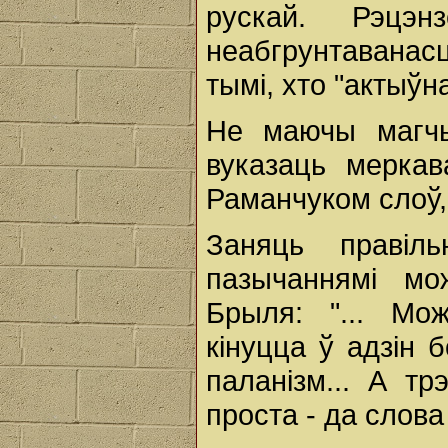
рускай. Рэцэн
неабгрунтавана
тымі, хто "актыў
Не маючы магчы
вуказаць меркав
Раманчуком слоў,
Заняць правіл
пазычаннямі мо
Брыля: "... Мо
кінуцца ў адзін б
паланізм... А тр
проста - да слова