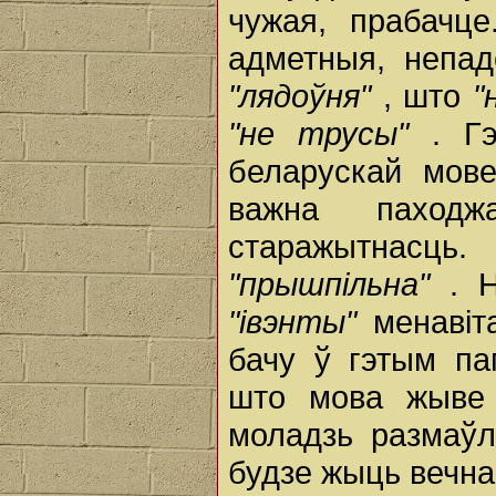
чужая, прабачц
адметныя, непад
"лядоўня"
, што
"
"не трусы"
. Г
беларускай мове
важна паход
старажытнасць.
"прышпільна"
. 
"івэнты"
менавіт
бачу ў гэтым па
што мова жыве 
моладзь размаўл
будзе жыць вечна