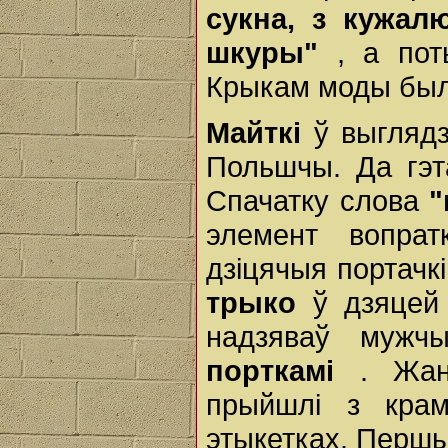
сукна, з кужалю
шкуры"
, а по
Крыкам моды былі
Майткі
ў выглядз
Польшчы. Да гэт
Спачатку слова
"
элемент вопрат
дзіцячыя портачкі
трыко
ў дзяцей
надзяваў мужч
порткамі
. Жа
прыйшлі з кра
этыкетках. Перш