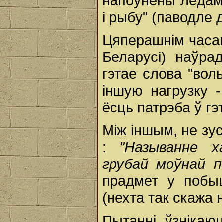
напоўнены лёдам 
і рыбу" (паводле 
Цяперашнім часам
Беларусі) наўра
гэтае слова "вол
іншую нагрузку -
ёсць патрэба ў г
Між іншым, не зу
:
"Называнне ха
грубай моўнай 
прадмет у побы
(нехта так скажа
Пытанні ўзнікаю