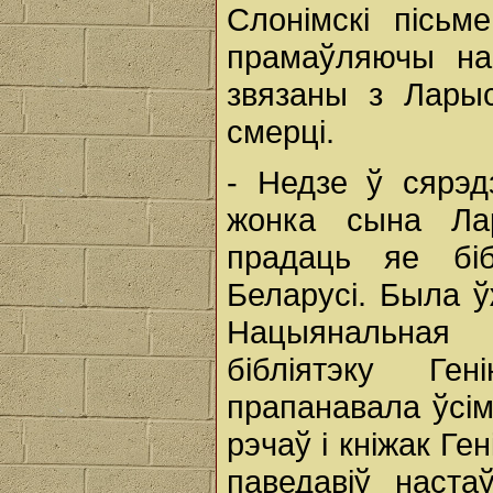
Слонімскі пісьм
прамаўляючы на 
звязаны з Лары
смерці.
- Недзе ў сярэд
жонка сына Ла
прадаць яе біб
Беларусі. Была 
Нацыянальная 
бібліятэку Г
прапанавала ўсім
рэчаў і кніжак Ге
паведавіў наста