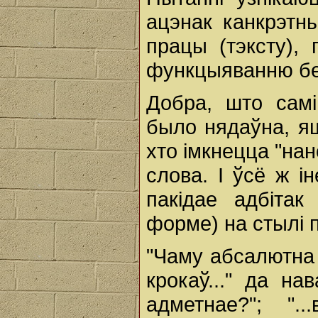
ацэнак канкрэтн
працы (тэксту),
функцыяванню бе
Добра, што сам
было нядаўна, яш
хто імкнецца "на
слова. І ўсё ж і
пакідае адбітак
форме) на стылі п
"Чаму абсалютна
крокаў..." да н
адметнае?"; "