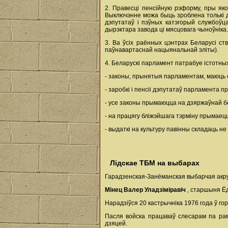
2. Правесці пенсійную рэформу, пры як
Выключэнне можа быць зроблена толькі дл
дэпутатаў і пэўных катэгорый службоўца
дырэктара завода ці мясцовага чыноўніка.
3. Ва ўсіх раённых цэнтрах Беларусі ст
паўнавартаснай нацыянальнай эліты).
4. Беларускі парламент патрабуе істотны
- законы, прынятыя парламентам, маюць с
- заробкі і пенсіі дэпутатаў парламента п
- усе законы прымаюцца на дзяржаўнай б
- на працягу бліжэйшага тэрміну прымае
- выдаткі на культуру павінны складаць н
Лідскае ТБМ на выбарах
Гарадзенская-Занёманская выбарчая акр
Мінец Валер Уладзіміравіч
, старшыня Ёд
Нарадзіўся 20 кастрычніка 1976 года ў го
Пасля войска працаваў слесарам па рамо
дзяцей.