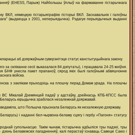
аванняў (EHESS, Парыж) Найбольшы ўплыў на фармаванне гістарычнага
ку ВКЛ, нямецкую гістарыяграфію гісторыі ВКЛ. Заснавальнік і галоўны
ўскага" (выдаецца з 2001, неперыядычна). Рэдагуе перыядычныя выданні
экларацыі аб дзяржаўным суверэнітэце статус канстытуцыйнага закону.
 за скліканне сесіі выказалася 84 дэпутаты), і працавала 24-25 жніўня.
ыя БНФ унесла пакет прапаноў, сярод якіх былі галоўнымі абвяшчэнне
аснага войска.
енска з заклікам прыходзіць на плошчу перад Домам урада. На плошчы
я ВС Мікалай Дземянцей падаў у адстаўку, дзейнасць КПБ-КПСС была
 Беларусь юрыдычна зрабілася незалежнай дзяржавай.
 паведаміла, што Польшча прызнала Беларусь як незалежную дзяржаву.
Беларусь) і наданні бел-чырвона-беламу сцягу і гербу «Пагоня» статусу
ароднай супольнасцю. Такім чынам, гістарычна адбыліся тры падзеі, тры
- дзень Белавежскіх пагадненняў, калі перастаў існаваць Савецкі Саюз і