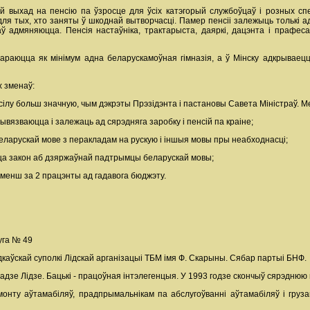
ой выхад на пенсію па ўзросце для ўсіх катэгорый службоўцаў і розных с
я тых, хто заняты ў шкоднай вытворчасці. Памер пенсіі залежыць толькі ад в
ў адмяняюцца. Пенсія настаўніка, трактарыста, даяркі, дацэнта і прафеса
вараюцца як мінімум адна беларускамоўная гімназія, а ў Мінску адкрываец
х зменаў:
ілу больш значную, чым дэкрэты Прэзідэнта і пастановы Савета Міністраў. 
рывязваюцца і залежаць ад сярэдняга заробку і пенсій па краіне;
еларускай мове з перакладам на рускую і іншыя мовы пры неабходнасці;
цца закон аб дзяржаўнай падтрымцы беларускай мовы;
е менш за 2 працэнты ад гадавога бюджэту.
уга № 49
каўскай суполкі Лідскай арганізацыі ТБМ імя Ф. Скарыны. Сябар партыі БНФ.
радзе Лідзе. Бацькі - працоўная інтэлегенцыя. У 1993 годзе скончыў сярэдню
нту аўтамабіляў, прадпрымальнікам па абслугоўванні аўтамабіляў і груза