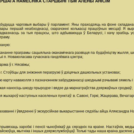
РШАГА НАМЕСНІКА СТАРШЫНІ ТБМ АЛЕНЫ АНІСІМ
адбудуцца чарговыя выбары ў парламент. Яны праходзяць на фоне складанай э
вары першай неабходнасці, скарачэнні колькасці працоўных месцаў. Я вы
адказнасць за тыя працэсы, што адбываюцца ў Беларусі, і хачу зрабіць 
граму.
паную:
кананне праграмы сацыяльна-эканамічнага развіцця па будаўніцтву жылля, шко
і п. Новаколасава сучаснага гандлёвага цэнтра;
ома ў г. Нясвіжы;
ў г. Стоўбцы для зніжэння перагрузкі ў дзіцячых дашкольных установах;
ую карту наваколля з пазначэннем забруджанасці шкоднымі рэчывамі зямель і 
кая наносіць шкоду прыродзе і вядзе да марнатраўства дзяржаўных сродкаў;
я жыхароў наступных населеных пунктаў: в. Савоні, Горкі, Жацерава, Вечатар
ахаванні і ўвядзенні ў экскурсійнае выкарыстанне сядзібы айца Аляксандра Н
прывязаць заробкі і пенсіі чыноўнікаў да сярэдніх па краіне. Настаўнік, ме
айскоўца, мытніка і іншых дзяржслужбоўцаў. Толькі тады наша краіна дасягне