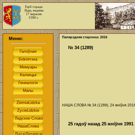
Герб горада
Ліды, наданы
17 верасня
1590 г.
Папярэдняя старонка: 2016
Меню:
№ 34 (1289)
НАША СЛОВА № 34 (1289), 24 жніўня 2016 
25 гадоў назад 25 жніўня 199