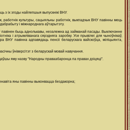
ь з іх згоды найлепшыя выпускнікі ВНУ.
дык, работнік культуры, сацыяльны работнік, выкпадчык ВНУ павінны мець
 дабрабыту і міжнароднага аўтарытэту.
таў павінен быць аднолькавы, незалежна ад займанай пасады. Выключэнне
тніка і атрымліванага сярэдняга заробку. Усе прывілеі для чыноўнікаў,
ра ВНУ павінна адпавядаць пенсіі беларускага вайскоўца, міліцыянта,
асічны ўніверсітэт з беларускай мовай навучання.
надаўшы яму назву "Народны праваабаронца па правах дзіцяці".
Менавіта яны павінны выконвацца бездакорна;