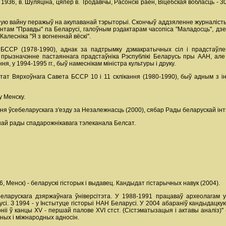
 1936, в. Шуляціна, цяпер в. Тродавічы, Расонскі раён, Віцебская вобласць -
ную вайну перажыў на акупаванай тэрыторыі. Скончыў аддзяленне журналістыкі
энтам "Правды" па Беларусі, галоўным рэдактарам часопіса "Маладосць", дзе 
Калесніка "Я з вогненнай вёскі".
БССР (1978-1990), аднак за падтрымку дэмакратычных сіл і прадстаўл
рызначэнне пастаяннага прадстаўніка Рэспублікі Беларусь пры ААН, але 
я, у 1994-1995 гг., быў намеснікам міністра культуры і друку.
т Вярхоўнага Савета БССР 10 і 11 склікання (1980-1990), быў адным з іні
у Менску.
 ўсебеларускага з'езду за Незалежнасць (2000), сябар Рады беларускай інтэ
ьнай рады спадарожнікавага тэлеканала Белсат.
6, Менск) - беларускі гісторык і выдавец. Кандыдат гістарычных навук (2004).
еларускага дзяржаўнага ўніверсітэта. У 1988-1991 працаваў археолагам 
усі. З 1994 - у Інстытуце гісторыі НАН Беларусі. У 2004 абараніў кандыдац
оніі ў канцы XV - першай палове XVI стст. (Сістэматызацыя і актавы аналіз)" 
ных і міжнародных адносін.