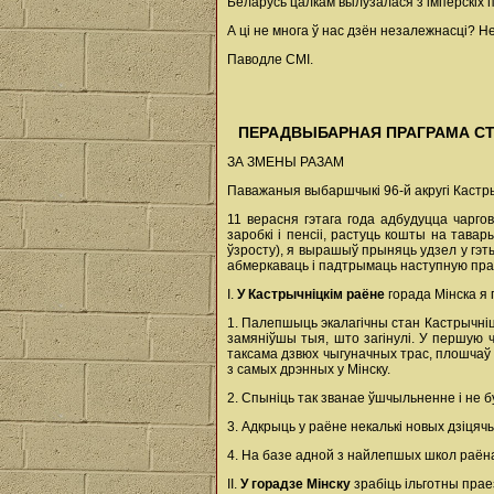
Беларусь цалкам вылузалася з імперскіх п
А ці не многа ў нас дзён незалежнасці? Не
Паводле СМІ.
ПЕРАДВЫБАРНАЯ ПРАГРАМА СТ
ЗА ЗМЕНЫ РАЗАМ
Паважаныя выбаршчыкі 96-й акругі Кастры
11 верасня гэтага года адбудуцца чарго
заробкі і пенсіі, растуць кошты на тав
ўзросту), я вырашыў прыняць удзел у гэ
абмеркаваць і падтрымаць наступную пра
I.
У Кастрычніцкім раёне
горада Мінска я
1. Палепшыць экалагічны стан Кастрычніц
замяніўшы тыя, што загінулі. У першую ч
таксама дзвюх чыгуначных трас, плошчаў 
з самых дрэнных у Мінску.
2. Спыніць так званае ўшчыльненне і не 
3. Адкрыць у раёне некалькі новых дзіцячы
4. На базе адной з найлепшых школ раёна
II.
У горадзе Мінску
зрабіць ільготны прае