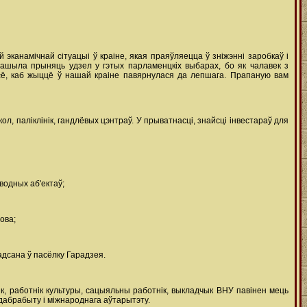
канамічнай сітуацыі ў краіне, якая праяўляецца ў зніжэнні заробкаў і
рашыла прыняць удзел у гэтых парламенцкіх выбарах, бо як чалавек з
усё, каб жыццё ў нашай краіне павярнулася да лепшага. Прапаную вам
л, паліклінік, гандлёвых цэнтраў. У прыватнасці, знайсці інвестараў для
водных аб'ектаў;
ова;
адсана ў пасёлку Гарадзея.
дык, работнік культуры, сацыяльны работнік, выкладчык ВНУ павінен мець
 дабрабыту і міжнароднага аўтарытэту.