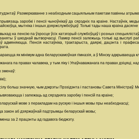
студэнтаў. Размеркаванне з неабходным сацыяльным пакетам павінны атрымац
прывязаць заробкі і пенсіі чыноўнікаў да сярэдніх па краіне. Настаўнік, ме
айскоўца, мытніка і іншых дзяржслужбоўцаў. Толькі тады наша краіна дасягне
 выхад на пенсію па ўзросце ўсіх катэгорый службоўцаў і розных спецыяліс
заняты ў шкоднай вытворчасці. Памер пенсіі залежыць толькі ад выслугі рабо
ў адмяняюцца. Пенсія настаўніка, трактарыста, даяркі, дацэнта і прафеса
рата.
раецца як мінімум адна беларускамоўная гімназія, а ў Мінску адкрываецца кл
жанага па правах чалавека, у тым ліку і Упаўнаважанага па правах дзіцяці, 
х зменаў:
кі);
ілу больш значную, чым дэкрэты Прэзідэнта і пастановы Савета Міністраў. 
рывязваюцца і запежаць ад сярэдняга заробку і пенсій па краіне;
еларускай мове з перакладам на рускую і іншыя мовы пры неабходнасці;
цца закон аб дзяржаўнай падтрымцы беларускай мовы;
е менш за 2 працэнты ад гадавога бюджэту.