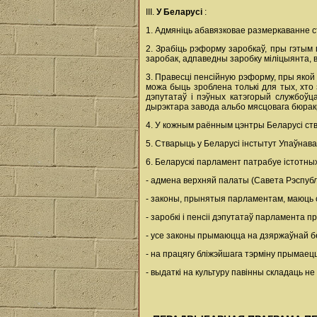
III.
У Беларусі
:
1. Адмяніць абавязковае размеркаванне 
2. Зрабіць рэформу заробкаў, пры гэтым 
заробак, адпаведны заробку міліцыянта, в
3. Правесці пенсійную рэформу, пры якой
можа быць зроблена толькі для тых, хто 
дэпутатаў і пэўных катэгорый службоўца
дырэктара завода альбо мясцовага бюрак
4. У кожным раённым цэнтры Беларусі ства
5. Стварыць у Беларусі інстытут Упаўнава
6. Беларускі парламент патрабуе істотны
- адмена верхняй палаты (Савета Рэспублі
- законы, прынятыя парламентам, маюць с
- заробкі і пенсіі дэпутатаў парламента п
- усе законы прымаюцца на дзяржаўнай б
- на працягу бліжэйшага тэрміну прымае
- выдаткі на культуру павінны складаць н