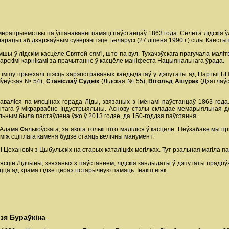
ерапрыемствы па ўшанаванні памяці паўстанцаў 1863 года. Сёлета лідскія ўла
кларацыі аб дзяржаўным суверэнітэце Беларусі (27 ліпеня 1990 г.) сілы Кансты
шы ў лідскім касцёле Святой сям'і, што па вул. Тухачэўскага прагучала малі
царскімі карнікамі за прачытанне ў касцёле маніфеста Нацыянальнага ўрада.
імшу прыехалі шэсць зарэгістраваных кандыдатаў у дэпутаты ад Партыі БН
Іўеўская № 54),
Станіслаў Суднік
(Лідская № 55),
Вітольд Ашурак
(Дзятлаўс
валіся па мясцінах горада Ліды, звязаных з імёнамі паўстанцаў 1863 год
нтага ў мікрарваёне Індустрыяльны. Аснову стэлы складае мемарыяльная до
льным была пастаўлена ўжо ў 2013 годзе, да 150-годдзя паўстання.
Адама Фалькоўскага, за якога толькі што маліліся ў касцёле. Неўзабаве мы п
заміж сціплага каменя будзе стаяць велічны манумент.
і Цехановіч з Цыбульскіх на старых каталіцкіх могілках. Тут рэальная магіла 
сцін Лідчыны, звязаных з паўстаннем, лідскія кандыдаты ў дэпутаты прадоўжа
а ад храма і ідзе цераз гістарычную памяць. Інакш ніяк.
зя Бураўкіна