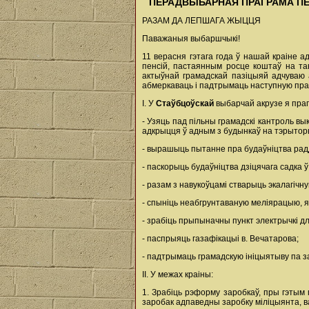
ПЕРАДВЫБАРНАЯ ПРАГРАМА ПЕ
РАЗАМ ДА ЛЕПШАГА ЖЫЦЦЯ
Паважаныя выбаршчыкі!
11 верасня гэтага года ў нашай краіне 
пенсій, пастаянным росце коштаў на та
актыўнай грамадскай пазіцыяй адчуваю 
абмеркаваць і падтрымаць наступную пра
І. У
Стаўбцоўскай
выбарчай акрузе я пра
- Узяць пад пільны грамадскі кантроль вы
адкрыцця ў адным з будынкаў на тэрыторы
- вырашыць пытанне пра будаўніцтва радд
- паскорыць будаўніцтва дзіцячага садка 
- разам з навукоўцамі стварыць экалагічн
- спыніць неабгрунтаваную меліярацыю, я
- зрабіць прыпыначны пункт электрычкі дл
- паспрыяць газафікацыі в. Вечатарова;
- падтрымаць грамадскую ініцыятыву па з
ІІ. У межах краіны:
1. Зрабіць рэформу заробкаў, пры гэтым 
заробак адпаведны заробку міліцыянта, в