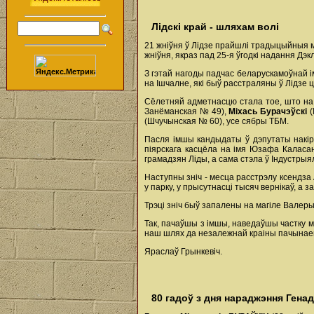
Лідскі край - шляхам волі
21 жніўня ў Лідзе прайшлі традыцыйныя м
жніўня, якраз пад 25-я ўгодкі надання Дэ
З гэтай нагоды падчас беларускамоўнай ім
на Ішчалне, які быў расстраляны ў Лідзе 
Сёлетняй адметнасцю стала тое, што на 
Занёманская № 49),
Міхась Бурачэўскі
(
(Шчучынская № 60), усе сябры ТБМ.
Пасля імшы кандыдаты ў дэпутаты накіра
піярскага касцёла на імя Юзафа Каласа
грамадзян Ліды, а сама стэла ў Індустрыя
Наступны зніч - месца расстрэлу ксендза 
у парку, у прысутнасці тысяч вернікаў, а 
Трэці зніч быў запалены на магіле Валеры
Так, пачаўшы з імшы, наведаўшы частку мя
наш шлях да незалежнай краіны пачынаецц
Яраслаў Грынкевіч.
80 гадоў з дня нараджэння Генад