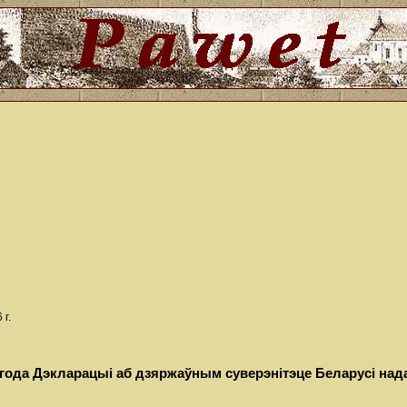
г.
1 года Дэкларацыі аб дзяржаўным суверэнітэце Беларусі над