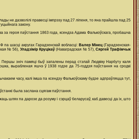
ды не дазволілі правесці імпрэзу пад 27 ліпеня, то яна прайшла пад 25
туцыйнага закону.
тва за героя паўстання 1863 года, ксендза Адама Фалькоўскага, пробашча
Ф па шасці акругах Гарадзенскай вобласці:
Валер Мінец
(Гарадзенская-
кая № 56),
Уладзімір Круцікаў
(Наваградская № 57),
Сяргей Трафімчык
а. Першы зніч памяці быў запалены перад стэлай Людвіку Нарбуту каля
шка, вырабленая яшчэ ў 1938 годзе да 75-годдзя паўстання на сродкі
рычакаем часу, калі імша па ксендзу Фалькоўскаму будзе адпраўляцца тут,
паўстанкі была заслана сцягам паўстання.
ць шлях па дарозе да розуму і сэрцаў беларусаў, каб давесці да іх, што