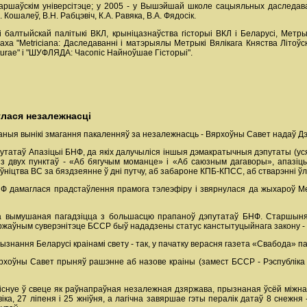
Варшаўскім універсітэце; у 2005 - у Вышэйшай школе сацыяльных даслед
 Кошалеў, В.Н. Рабцэвіч, К.А. Равяка, В.А. Фядосік.
і балтыйскай палітыкі ВКЛ, крыніцазнаўства гісторыі ВКЛ і Беларусі, Метры
аха "Metriciana: Даследаванні і матэрыялы Метрыкі Вялікага Княства Літо
turae" і "ШУФЛЯДА: Часопіс Найноўшае Гісторыі".
глася незалежнасці
аныя вынікі змагання пакаленняў за незалежнасць - Вярхоўны Савет надаў Д
татаў Апазіцыі БНФ, да якіх далучыліся іншыя дэмакратычныя дэпутаты (усяго
з двух пунктаў - «Аб бягучым моманце» і «Аб саюзным дагаворы», апазіц
ўніцтва ВС за бяздзеянне ў дні путчу, аб забароне КПБ-КПСС, аб стварэнні ўл
БНФ дамаглася прадстаўлення прамога тэлеэфіру і звярнулася да жыхароў М
ла вымушаная пагадзіцца з большасцю прапаноў дэпутатаў БНФ. Старшын
ржаўным суверэнітэце БССР быў нададзены статус канстытуцыйнага закону -
рызнання Беларусі краінамі свету - так, у пачатку верасня газета «Свабода»
Вярхоўны Савет прыняў рашэнне аб назове краіны (замест БССР - Рэспубліка 
ь існуе ў свеце як раўнапраўная незалежная дзяржава, прызнаная ўсёй міжн
ка, 27 ліпеня і 25 жніўня, а лагічна завяршае гэты пералік датаў 8 снежня 