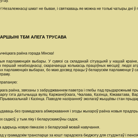
утаў.
! Незалежнасці шмат не бывае, і святкаваць яе можна не толькі чатыры дні ў го
АРШЫНІ ТБМ АЛЕГА ТРУСАВА
чніцкага раёна горада Мінска!
выя парламенцкія выбары. У сувязі са складанай сітуацыяй у нашай краіне
ары першай неабходнасці, скарачаецца колькасць працоўных месцаў, людзі 
тых парламенцкіх выбарах, бо маю досвед працы ў беларускім парламенце ў 
граму.
 прапаную:
кага раёна, звязаны з забруджваннем паветра і глебы пад прыдарожнымі пры
аргу гэта датычыцца вуліц Каржанеўскага, Чкалава, Казінца, Кіжаватава, Ва
Прывакзальнай і Казінца. Паводле назіранняў эколагаў жыццёвы стан прыдаро
будаваць без грамадскага абмеркавання і згоды жыхароў раёна новыя прадпры
х садкоў, у тым ліку і беларускамоўны садок.
 адкрыць новую гімназію з беларускай мовай навучання.
зд у грамадскім транспарце за кошт гарадскога бюджэту для студэнтаў і пенсі