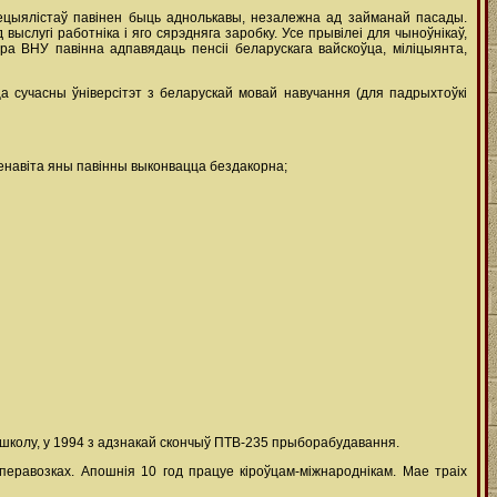
пецыялістаў павінен быць аднолькавы, незалежна ад займанай пасады.
ыслугі работніка і яго сярэдняга заробку. Усе прывілеі для чыноўнікаў,
ра ВНУ павінна адпавядаць пенсіі беларускага вайскоўца, міліцыянта,
ца сучасны ўніверсітэт з беларускай мовай навучання (для падрыхтоўкі
Менавіта яны павінны выконвацца бездакорна;
ю школу, у 1994 з адзнакай скончыў ПТВ-235 прыборабудавання.
перавозках. Апошнія 10 год працуе кіроўцам-міжнароднікам. Мае траіх