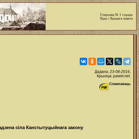
Старонка № 1 горада
Ліды і Лідскага павета
Дадана:
23-08-2016
,
Крыніца:
pawet.net
.
Спампаваць
адзена сіла Канстытуцыйнага закону