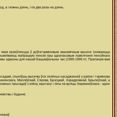
д, а і кожны дзень, і па два разы на дзень.
, якая праяўляецца ў доўгатэрміновым эканамічным крызісе (зніжаюцца
атрымліваюць жабрацкую пенсію пры адначасовым павелічэнні пенсійнага
самы адказны для нашай Бацькаўшчыны час (1990-1996 гг). Прапаную вам
садамі, спыніўшы высечку ўсіх зялёных насаджэнняў у раёне і тэрмінова
ранянскага, Магілёўскай, Сярова, Брэсцкай, Аэрадромнай, Брылеўскай, а
жных прысадаў з клёну, каштану і ліпы па вуліцы Каржанеўскага - адзін
емствы і будынкі.
янераў.