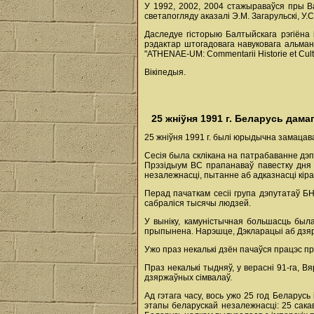
У 1992, 2002, 2004 стажыраваўся пры 
светапогляду аказалі Э.М. Загарульскі, У.С.
Даследуе гісторыю Балтыйскага рэгіёна 
рэдактар штогадовага навуковага альман
"ATHENAE-UM: Commentarii Historiе et Cul
Вікіпедыя.
25 жніўня 1991 г. Беларусь дама
25 жніўня 1991 г. былі юрыдычна замацав
Сесія была склікана на патрабаванне дэпу
Прэзідыум ВС прапанаваў павестку дня 
незалежнасці, пытанне аб адказнасці кіра
Перад пачаткам сесіі група дэпутатаў 
сабраліся тысячы людзей.
У выніку, камуністычная большасць бы
прыпынена. Нарэшце, Дэкларацыі аб дзя
Ужо праз некалькі дзён пачаўся працэс п
Праз некалькі тыдняў, у верасні 91-га, 
дзяржаўных сімвалаў.
Ад гэтага часу, вось ужо 25 год Беларус
этапы беларускай незалежнасці: 25 сакаві