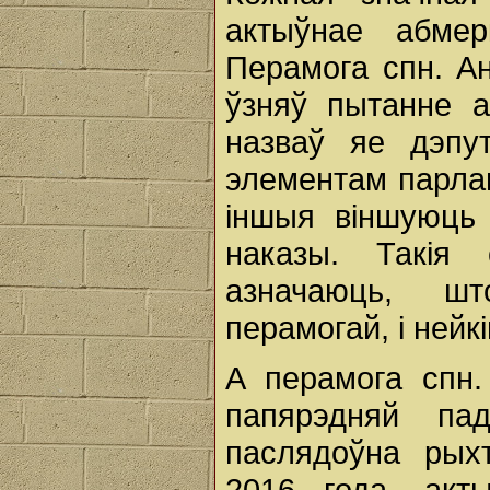
актыўнае абмер
Перамога спн. Ан
ўзняў пытанне а
назваў яе дэпу
элементам парлам
іншыя віншуюць 
наказы. Такія 
азначаюць, ш
перамогай, і нейк
А перамога спн.
папярэдняй пад
паслядоўна рых
2016 года, акт