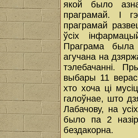
якой было азн
праграмай. І г
праграмай развеш
ўсіх інфармац
Праграма была 
агучана на дзярж
тэлебачанні. Пр
выбары 11 верас
хто хоча ці мус
галоўнае, што д
Лабачову, на усі
было па 2 назір
бездакорна.