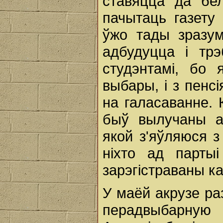
ставяцца да бе
пачытаць газету
ўжо тады зразу
адбудуцца і тр
студэнтамі, бо
выбары, і з пенс
на галасаванне. 
быў вылучаны а
якой з'яўляюся 
ніхто ад парты
зарэгістраваны к
У маёй акрузе ра
перадвыбарную 