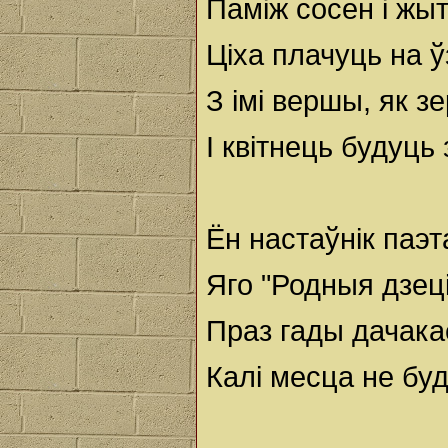
Паміж сосен і жы
Ціха плачуць на ў
З імі вершы, як з
І квітнець будуць
Ён настаўнік паэт
Яго "Родныя дзеці
Праз гады дачака
Калі месца не буд