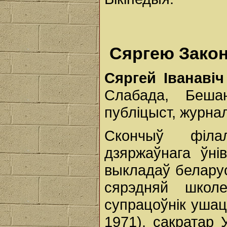
Сяргею Законн
Сяргей Іванав
Слабада, Бешан
публіцыст, журнал
Скончыў філал
дзяржаўнага ўнів
выкладаў беларус
сярэдняй школ
супрацоўнік ушац
1971), сакратар