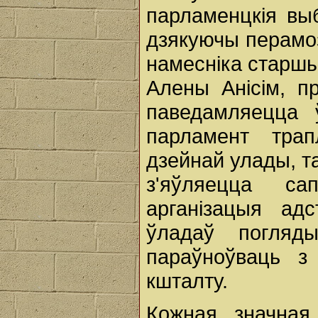
парламенцкія выб
дзякуючы перамо
намесніка старшы
Алены Анісім, п
паведамляецца 
парламент трап
дзейнай улады, т
з'яўляецца с
арганізацыя ад
ўладаў погляд
параўноўваць з
кшталту.
Кожная значная