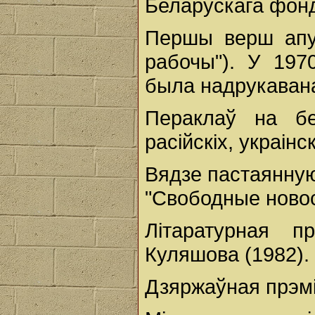
Беларускага фонд
Першы верш апубл
рабочы"). У 197
была надрукавана
Пераклаў на б
расійскіх, украінск
Вядзе пастаянную
"Свободные новос
Літаратурная 
Куляшова (1982).
Дзяржаўная прэмі