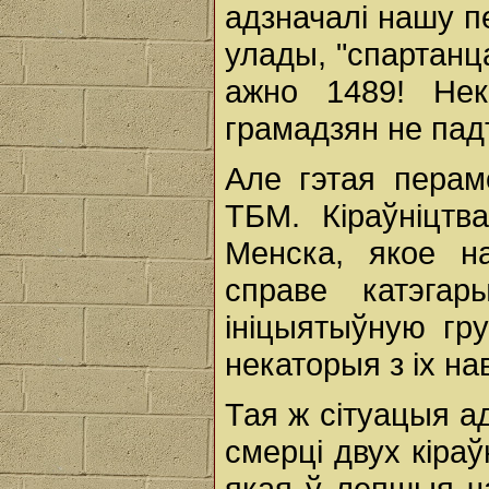
адзначалі нашу пе
улады, "спартанца
ажно 1489! Нек
грамадзян не па
Але гэтая перам
ТБМ. Кіраўніцтв
Менска, якое н
справе катэга
ініцыятыўную гр
некаторыя з іх на
Тая ж сітуацыя ад
смерці двух кіра
якая ў лепшыя ч