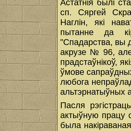
Астатнія былі ст
сп. Сяргей Скра
Наглін, які нав
пытанне да кі
"Спадарства, вы 
акрузе № 96, але
прадстаўнікоў, як
ўмове сапраўдны
любога непраўлад
альтэрнатыўных а
Пасля рэгістрац
актыўную працу 
была накіравана