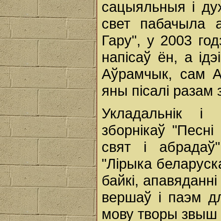
сацыяльныя і дух
свет пабачыла 
Гару", у 2003 год
напісаў ён, а ід
Аўрамчык, сам А
яны пісалі разам 
Укладальнік і
зборнікаў "Песні
свят і абрадаў"
"Лірыка беларуска
байкі, апавяданні
вершаў і паэм д
мову творы звыш 4