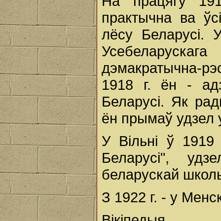
На працягу 191
практычна ва ўс
лёсу Беларусі. У
Усебеларускага
дэмакратычна-рэ
1918 г. ён - адз
Беларусі. Як ра
ён прымаў удзел у
У Вільні ў 1919
Беларусі", удз
беларускай школ
З 1922 г. - у Менск
Вікіпедыя.