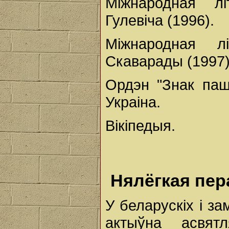
Міжнародная лі
Гулевіча (1996).
Міжнародная л
Скаварады (1997)
Ордэн "Знак паша
Украіна.
Вікіпедыя.
Нялёгкая пер
У беларускіх і з
актыўна асвят