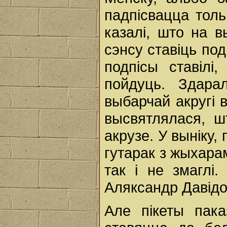
падпісвацца толь
казалі, што на 
сэнсу ставіць подп
подпісы ставілі
пойдуць. Здара
выбарчай акругі 
высвятлялася, ш
акрузе. У выніку,
гутарак з жыхара
так і не змаглі
Аляксандр Давідо
Але пікеты пака