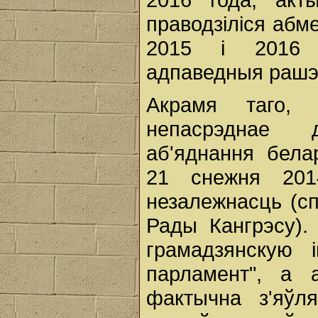
праводзіліся абм
2015 і 2016 
адпаведныя рашэ
Акрамя таго,
непасрэднае 
аб'яднання белар
21 снежня 201
незалежнасць (сп
Рады Кангрэсу).
грамадзянскую 
парламент", а 
фактычна з'яўл