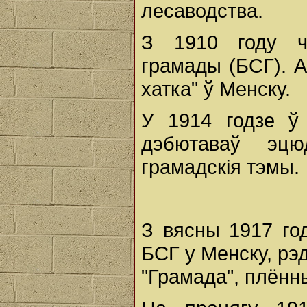
лесаводства.
З 1910 году ч
грамады (БСГ). А
хатка" ў Менску.
У 1914 годзе ў 
дэбютаваў эцю
грамадскія тэмы.
З вясны 1917 год
БСГ у Менску, рэд
"Грамада", плённ