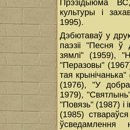
Прэзідыюма ВС,
культуры і заха
1995).
Дэбютаваў у друк
паэзіі "Песня ў 
зямлі" (1959), "
"Перазовы" (1967)
тая крынічанька" 
(1976), "У добра
1979), "Святлынь"
"Повязь" (1987) і
(1985) ствараўся
ўсведамлення 