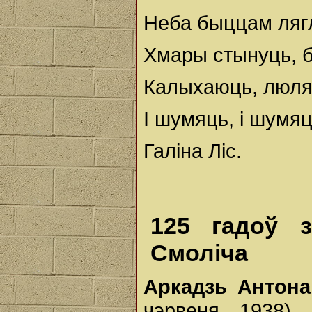
Неба быццам ляг
Хмары стынуць, 
Калыхаюць, люля
І шумяць, і шумя
Галіна Ліс.
125 гадоў 
Смоліча
Аркадзь Антон
чэрвеня 1938) 