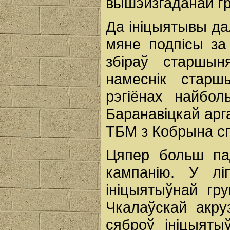
вышэйзгаданай гр
Да ініцыятывы да
мяне подпісы за
збіраў старшын
намеснік старш
рэгіёнах найбол
Баранавіцкай арг
ТБМ з Кобрына сп
Цяпер больш па
кампанію. У лі
ініцыятыўнай гр
Чкалаўскай акру
сяброў ініцыят