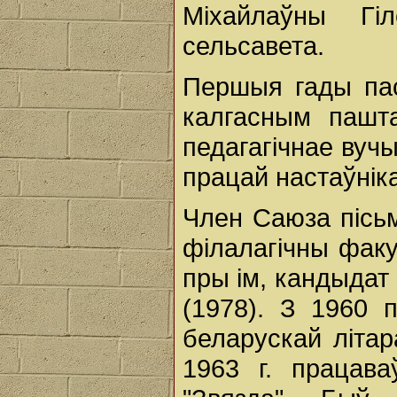
Міхайлаўны Гі
сельсавета.
Першыя гады пас
калгасным пашт
педагагічнае вуч
працай настаўнік
Член Саюза пісь
філалагічны факу
пры ім, кандыдат
(1978). З 1960 
беларускай літар
1963 г. працава