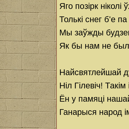
Яго позірк ніколі
Толькі снег б'е п
Мы заўжды будзем
Як бы нам не был
Найсвятлейшай ду
Ніл Гілевіч! Такім
Ён у памяці нашай
Ганарыся народ ім