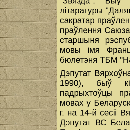
"Звязда". Быў
літаратуры "Даля
сакратар праўлен
праўлення Саюза 
старшыня рэспуб
мовы імя Франц
бюлетэня ТБМ "Н
Дэпутат Вярхоўна
1990), быў к
падрыхтоўцы пр
мовах у Беларуск
г. на 14-й сесіі 
Дэпутат ВС Белар