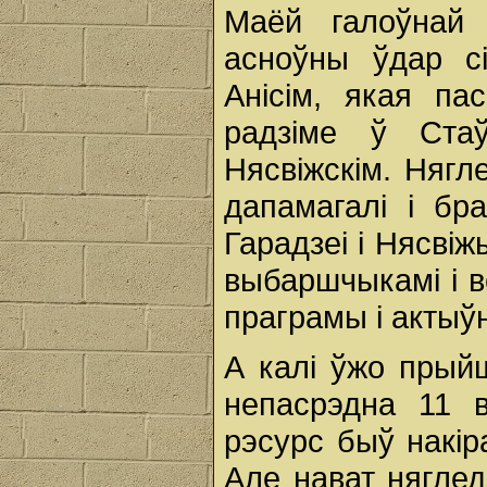
Маёй галоўнай
асноўны ўдар сі
Анісім, якая па
радзіме ў Ста
Нясвіжскім. Нягл
дапамагалі і бр
Гарадзеі і Нясвіж
выбаршчыкамі і в
праграмы і актыў
А калі ўжо прыйш
непасрэдна 11 в
рэсурс быў накір
Але нават няглед