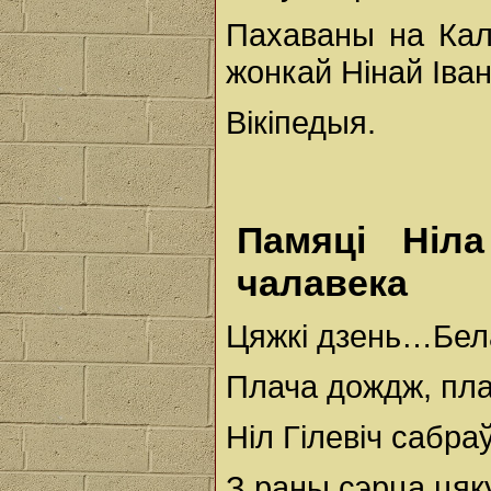
Пахаваны на Кал
жонкай Нінай Іва
Вікіпедыя.
Памяці Ніла
чалавека
Цяжкі дзень…Бел
Плача дождж, пл
Ніл Гілевіч сабра
З раны сэрца ця