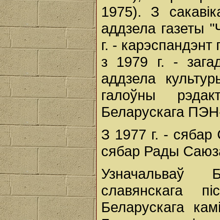
1975). З сакавік
аддзела газеты "
г. - карэспандэнт 
з 1979 г. - заг
аддзела культур
галоўны рэдак
Беларускага ПЭН-
З 1977 г. - сябар
сябар Рады Саюза
Узначальваў 
славянскага пі
Беларускага кам