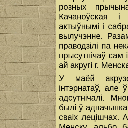
розных прычын
Качаноўская і
актыўнымі і сабр
вылучэнне. Раза
праводзілі па нек
прысутнічаў сам 
ай акругі г. Менск
У маёй акруз
інтэрнатаў, але 
адсутнічалі. Мн
былі ў адпачынка
сваіх лецішчах. А
Менску, альбо ба