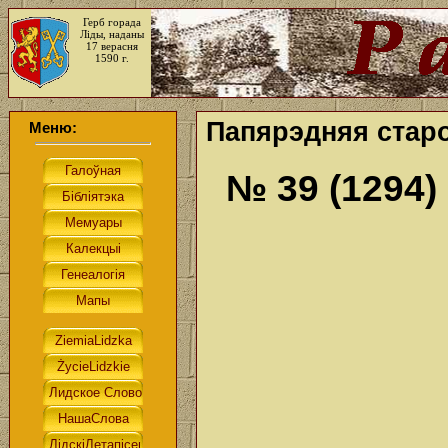
Герб горада
Ліды, наданы
17 верасня
1590 г.
Папярэдняя старо
Меню:
№ 39 (1294)