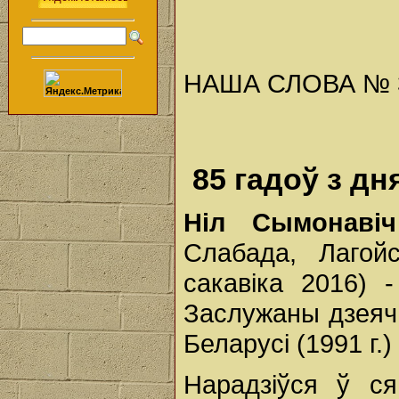
НАША СЛОВА № 39 
85 гадоў з дн
Ніл Сымонаві
Слабада, Лагой
сакавіка 2016) -
Заслужаны дзеяч 
Беларусі (1991 г.)
Нарадзіўся ў с