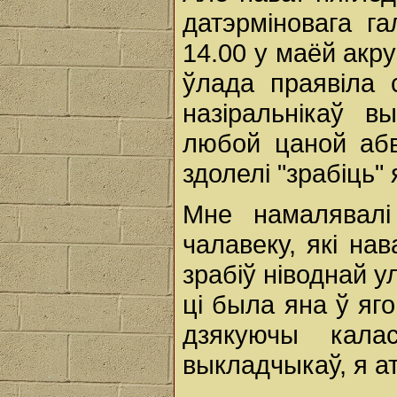
датэрміновага г
14.00 у маёй акр
ўлада праявіла 
назіральнікаў в
любой цаной абв
здолелі "зрабіць" 
Мне намалявалі
чалавеку, які нав
зрабіў ніводнай у
ці была яна ў яго
дзякуючы кала
выкладчыкаў, я а