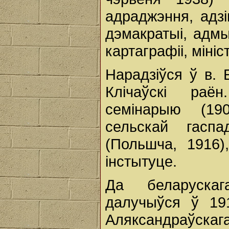
адраджэння, адз
дэмакратыі, адмыс
картаграфіі, міні
Нарадзіўся ў в. 
Клічаўскі ра
семінарыю (190
сельскай гасп
(Польшча, 1916)
інстытуце.
Да беларуска
далучыўся ў 19
Аляксандраўскаг