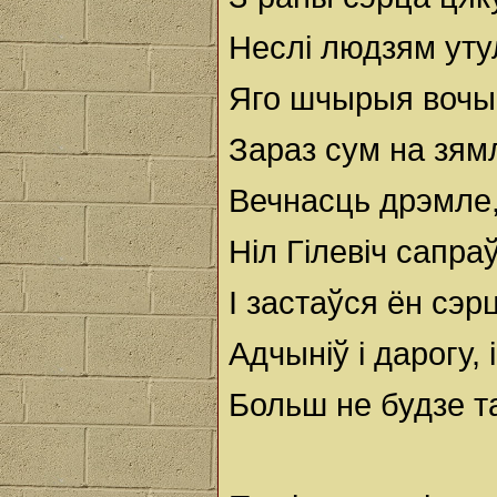
Неслі людзям уту
Яго шчырыя вочы
Зараз сум на зямл
Вечнасць дрэмле,
Ніл Гілевіч сапра
І застаўся ён сэр
Адчыніў і дарогу, 
Больш не будзе та