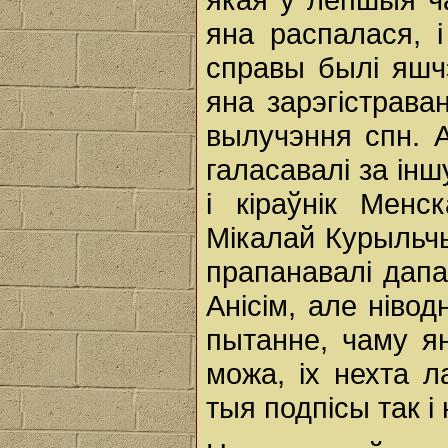
яна распалася, і
справы былі яшч
яна зарэгістрава
вылучэння спн. А
галасавалі за ін
і кіраўнік Менс
Мікалай Курыльч
прапанавалі дапа
Анісім, але нівод
пытанне, чаму я
можа, іх нехта л
тыя подпісы так і