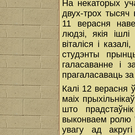
На некаторых уча
двух-трох тысяч 
11 верасня наве
людзі, якія ішлі
віталіся і казал
студэнты прынц
галасаванне і з
прагаласаваць за
Калі 12 верасня ў
маіх прыхільнікаў
што прадстаўн
выконваем ролю "
увагу ад акругі