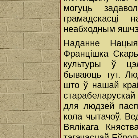
могуць задаво
грамадскасці
неабходным яшчэ 
Наданне Нацыя
Францішка Скары
культуры ў цэ
бываюць тут. Лю
што ў нашай краі
старабеларускай
для людзей пасп
кола чытачоў. Ве
Вялікага Княст
тагачаснай Еўроп