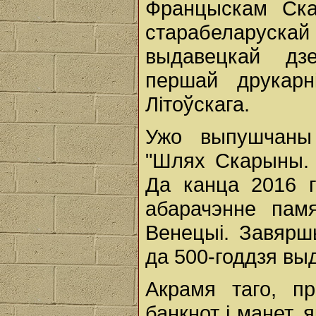
Францыскам Ска
старабеларускай
выдавецкай дзе
першай друкарн
Літоўскага.
Ужо выпушчаны
"Шлях Скарыны. 
Да канца 2016 г
абарачэнне пам
Венецыі. Завярш
да 500-годдзя выд
Акрамя таго, п
банкнот і манет,