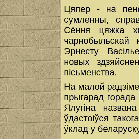
Цяпер - на пен
сумленны, справ
Сёння цяжка х
чарнобыльскай 
Эрнесту Васіль
новых здзяйсне
пісьменства.
На малой радзіме
прыгарад горада 
Ялугіна названа
ўдастоіўся таког
ўклад у беларуску