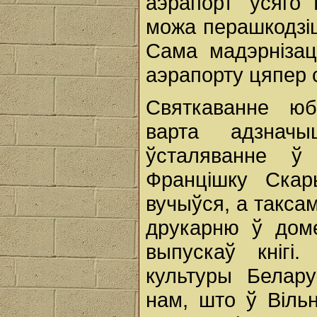
аэрапорт" усяго
можа перашкодзіц
Сама мадэрнізац
аэрапорту цяпер 
Святкаванне юб
варта адзнач
ўсталяванне ў
Францішку Скар
вучыўся, а таксам
друкарню ў доме
выпускаў кнігі
культуры Белару
нам, што ў Віль