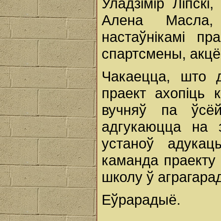
Уладзімір Ліпскі
Алена Масла,
настаўнікамі пр
спартсмены, акцё
Чакаецца, што д
праект ахопіць 
вучняў па ўсёй
адгукаюцца на 
устаноў адукац
каманда праекту
школу ў аграгара
Еўрарадыё.