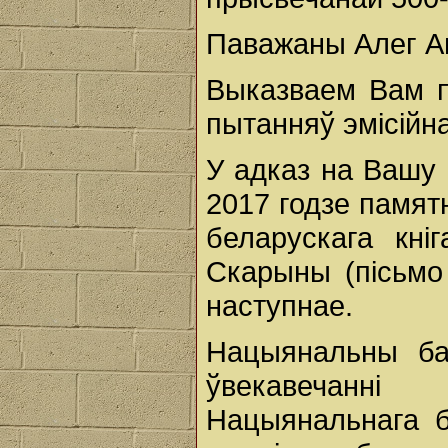
Паважаны Алег Ан
Выказваем Вам п
пытанняў эмісійн
У адказ на Вашу 
2017 годзе памят
беларускага кні
Скарыны (пісьмо
наступнае.
Нацыянальны ба
ўвекавечанн
Нацыянальнага 