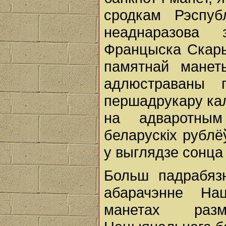
сродкам Рэспуб
неаднаразова
Францыска Скары
памятнай манет
адлюстраваны п
першадрукару кал
на адваротны
беларускіх рублё
у выглядзе сонца
Больш падрабяз
абарачэнне На
манетах разм