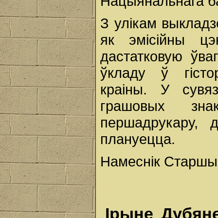
Нацыянальнага ба
З улікам выклад
як эмісійны цэ
дастатковую ўва
ўкладу ў гісто
краіны. У сувя
грашовых зна
першадрукару, 
плануецца.
Намеснік Старшын
Ірыне Дубяне