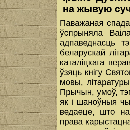
на жывую су
Паважаная спадар
ўспрыняла Ваіл
адпаведнасць тэ
беларускай літар
каталіцкага вера
ўзяць кнігу Свят
мовы, літаратуры
Прычын, умоў, тэ
як і шаноўныя чы
ведаеце, што на
права карыстацна