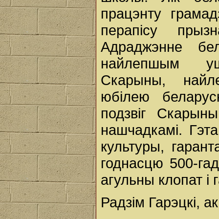
працэнту грамад
перапісу прыз
Адраджэнне бе
найлепшым уш
Скарыны, найл
юбілею беларуск
подзвіг Скарын
нашчадкамі. Гэт
культуры, гарант
годнасцю 500-гад
агульны клопат і 
Радзім Гарэцкі, а