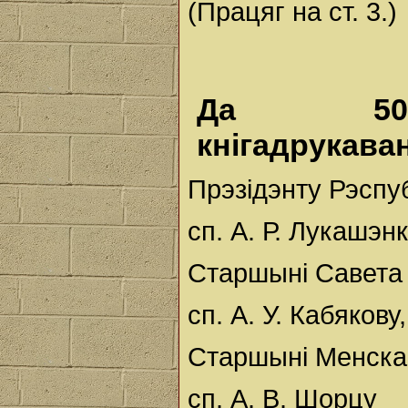
(Працяг на ст. 3.)
Да 500-
кнігадрукава
Прэзідэнту Рэспу
сп. А. Р. Лукашэнк
Старшыні Савета 
сп. А. У. Кабякову,
Старшыні Менска
сп. А. В. Шорцу