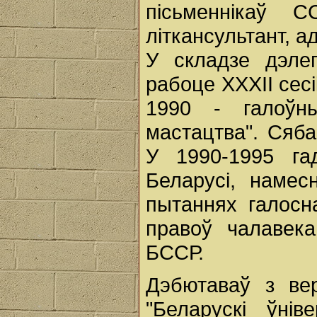
пісьменнікаў 
літкансультант, 
У складзе дэле
рабоце XXXII сес
1990 - галоўны
мастацтва". Сяба
У 1990-1995 га
Беларусі, намес
пытаннях галосн
правоў чалавека
БССР.
Дэбютаваў з вер
"Беларускі ўнів