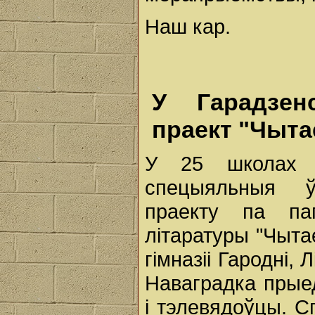
Наш кар.
У Гарадзен
праект "Чыта
У 25 школах Г
спецыяльныя ў
праекту па па
літаратуры "Чыта
гімназіі Гародні,
Наваградка прыед
і тэлевядоўцы. 