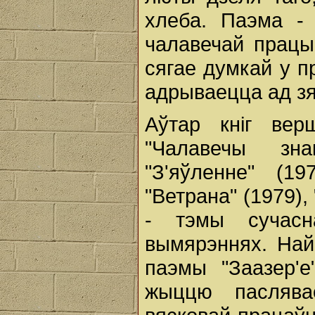
хлеба. Паэма - 
чалавечай працы
сягае думкай у п
адрываецца ад зя
Аўтар кніг вер
"Чалавечы зна
"З'яўленне" (1
"Ветрана" (1979),
- тэмы сучас
вымярэннях. Най
паэмы "Заазер'е
жыццю паслява