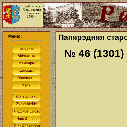
Герб горада
Ліды, наданы
17 верасня
1590 г.
Папярэдняя старо
Меню:
№ 46 (1301)