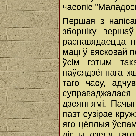
часопіс "Маладосц
Першая з напіса
зборніку вершаў
распавядаецца п
маці ў вясковай 
ўсім гэтым так
паўсядзённага ж
таго часу, адчу
суправаджалас
дзеяннямі. Пачы
паэт сузірае круж
яго цёплыя ўспам
лісты дзеля таго