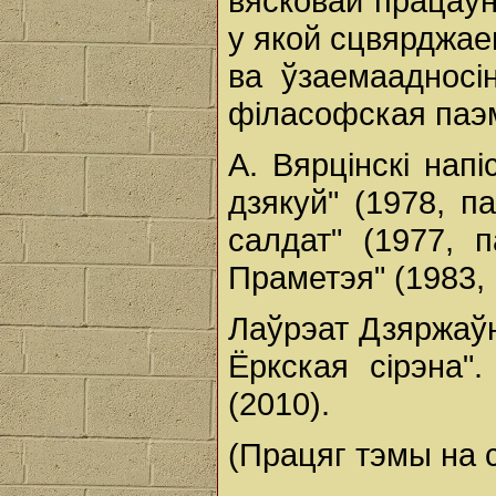
вясковай працаўн
у якой сцвярджае
ва ўзаемаадносі
філасофская паэма 
А. Вярцінскі напі
дзякуй" (1978, п
салдат" (1977, 
Праметэя" (1983, 
Лаўрэат Дзяржаўн
Ёркская сірэна"
(2010).
(Працяг тэмы на ст