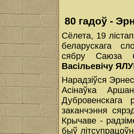
80 гадоў - Эр
Сёлета, 19 ліста
беларускага сл
сябру Саюза б
Васільевічу ЯЛУ
Нарадзіўся Эрнест
Асінаўка Арша
Дубровенскага 
заканчэння сярэ
Крычаве - радзіме
быў літсупрацоўн