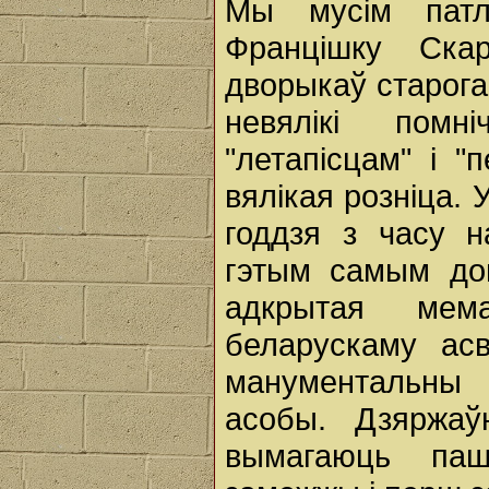
Мы мусім патл
Францішку Ска
дворыкаў старога
невялікі помн
"летапісцам" і "
вялікая розніца. 
годдзя з часу 
гэтым самым до
адкрытая мем
беларускаму ас
манументальны 
асобы. Дзяржаў
вымагаюць паш