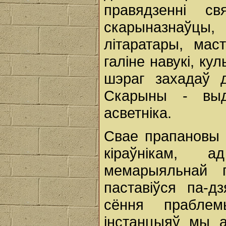
правядзенні с
скарыназнаўцы
літаратары, ма
галіне навукі, к
шэраг захадаў 
Скарыны - выда
асветніка.
Свае прапановы 
кіраўнікам, 
мемарыяльнай 
паставіўся па-д
сёння прабле
інстанцыяў мы а