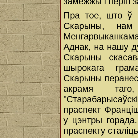
замежжы і перш за
Пра тое, што ў 
Скарыны, нам 
Менгарвыканкама 
Аднак, на нашу д
Скарыны скасав
шырокага грам
Скарыны перанесл
акрамя таго
"Старабарысаўск
праспект Франці
у цэнтры горада.
праспекту сталіц