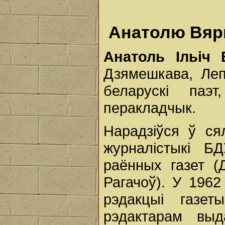
Анатолю Вярц
Анатоль Ільіч 
Дзямешкава, Леп
беларускі паэт
перакладчык.
Нарадзіўся ў ся
журналістыкі Б
раённых газет (
Рагачоў). У 1962
рэдакцыі газет
рэдактарам выд