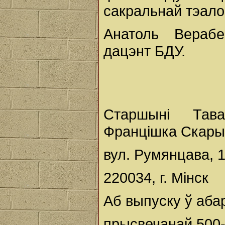
сакральнай тэалог
Анатоль Верабе
дацэнт БДУ.
Старшыні Тав
Францішка Скары
вул. Румянцава, 1
220034, г. Мінск
Аб выпуску ў аба
прысвечанай 500-