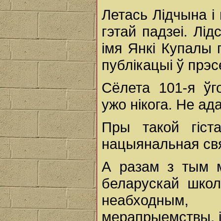
Летась Лідчына і
гэтай падзеі. Лі
імя Янкі Купалы 
публікацыі ў прэсе
Сёлета 101-я ўг
ужо нікога. Не ада
Пры такой гіст
нацыянальная св
А разам з тым 
беларускай шко
неабходным,
мерапрыемствы, і