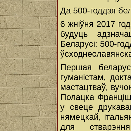
Да 500-годдзя бел
6 жніўня 2017 год
будуць адзнача
Беларусі: 500-год
ўсходнеславянска
Першая беларус
гуманістам, докт
мастацтваў, вуч
Полацка Франціш
у свеце друкава
нямецкай, італья
для стварэнн