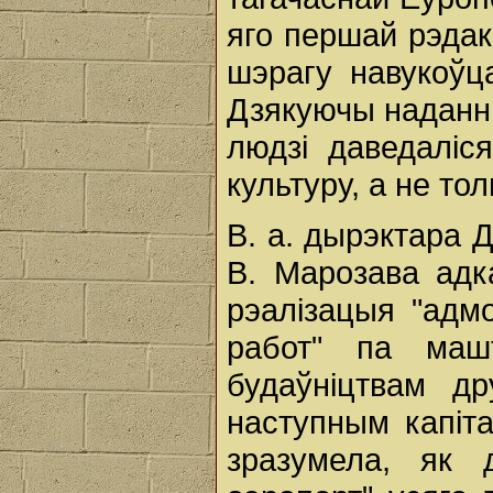
яго першай рэдак
шэрагу навукоўц
Дзякуючы наданн
людзі даведалі
культуру, а не то
В. а. дырэктара 
В. Марозава адк
рэалізацыя "адм
работ" па машт
будаўніцтвам др
наступным капіт
зразумела, як