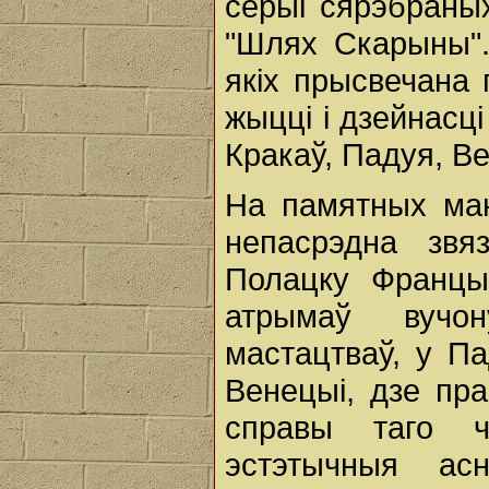
серыі сярэбраны
"Шлях Скарыны".
якіх прысвечана 
жыцці і дзейнасц
Кракаў, Падуя, Ве
На памятных ман
непасрэдна звя
Полацку Францы
атрымаў вучо
мастацтваў, у П
Венецыі, дзе пр
справы таго ч
эстэтычныя ас