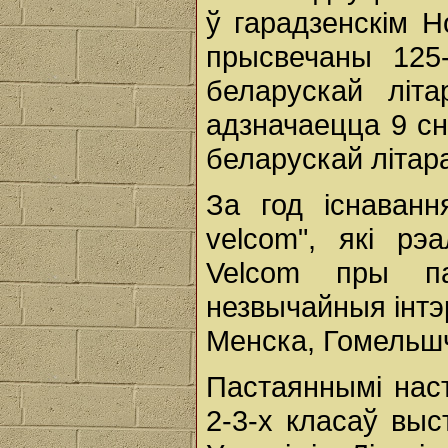
ў гарадзенскім Н
прысвечаны 125
беларускай літа
адзначаецца 9 сн
беларускай літар
За год існаванн
velcom", які рэ
Velcom пры па
незвычайныя інтэ
Менска, Гомельш
Пастаяннымі наст
2-3-х класаў выс