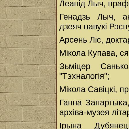
Леанід Лыч, праф
Генадзь Лыч, а
дзеяч навукі Рэсп
Арсень Ліс, докта
Мікола Купава, с
Зьміцер Саньк
"Тэхналогія";
Мікола Савіцкі, п
Ганна Запартыка
архіва-музея літа
Ірына Дубянец