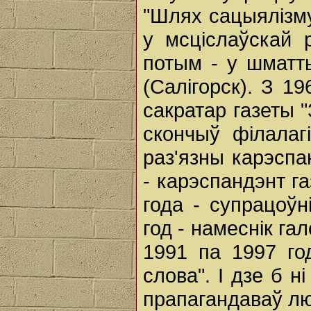
"Шлях сацыялізму
у мсціслаўскай 
потым - у шматт
(Салігорск). З 1
сакратар газеты 
скончыў філалаг
раз'язны карэспа
- карэспандэнт га
года - супрацоўн
год - намеснік га
1991 па 1997 го
слова". І дзе б н
прапагандаваў л