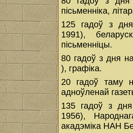
80 гадоў з дн
пісьменніка, літа
125 гадоў з дн
1991), беларуск
пісьменніцы.
80 гадоў з дня 
), графіка.
20 гадоў таму 
адноўленай газет
135 гадоў з дн
1956), Народнаг
акадэміка НАН Бе