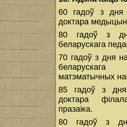
60 гадоў з дн
доктара медыцынс
80 гадоў з д
беларускага педаг
70 гадоў з дня 
беларускага 
матэматычных на
85 гадоў з дн
доктара філала
празаіка.
80 гадоў з д