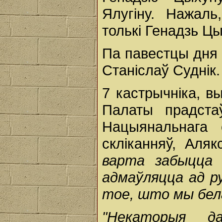
Ялугіну. Нажаль
толькі Генадзь Цы
Па павестцы дня 
Станіслаў Суднік.
7 кастрычніка, в
Палаты прадстаў
Нацыянальнага 
скліканняў, Аля
варта
забыцц
адмаўляцца
ад
р
тое,
што
мы
бе
"Некаторыя
д