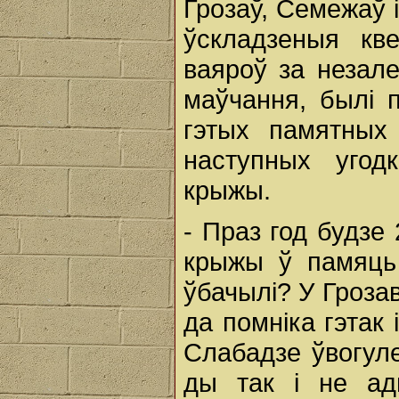
Грозаў, Семежаў 
ўскладзеныя кв
ваяроў за незале
маўчання, былі 
гэтых памятных
наступных угод
крыжы.
- Праз год будзе 
крыжы ў памяць 
ўбачылі? У Гроза
да помніка гэтак
Слабадзе ўвогуле
ды так і не ад