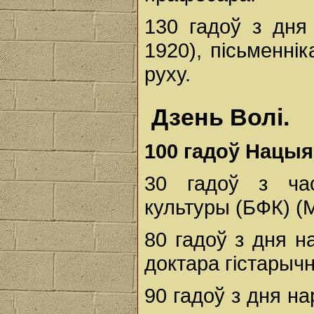
130 гадоў з дн
1920), пісьменні
руху.
Дзень Волі.
100
гадоў
Нацыя
30 гадоў з ча
культуры (БФК) (М
80 гадоў з дня 
доктара гістарычн
90 гадоў з дня н