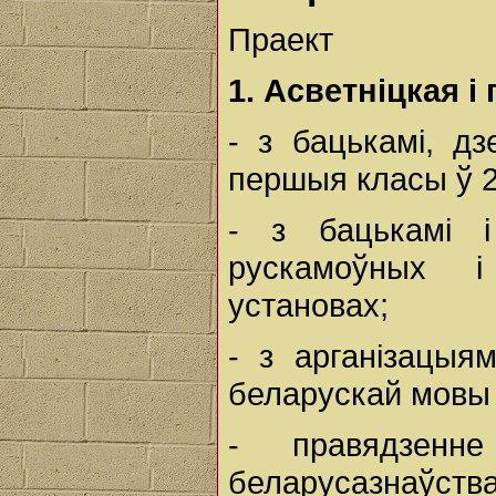
Праект
1.
Асветніцкая
і
- з бацькамі, дз
першыя класы ў 2
- з бацькамі і
рускамоўных і
установах;
- з арганізацыя
беларускай мовы 
- правядзенн
беларусазнаўства