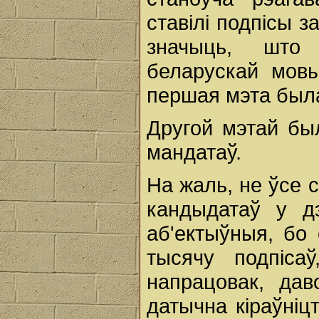
ставілі подпісы 
значыць, што 
беларускай мовы
першая мэта был
Другой мэтай бы
мандатаў.
На жаль, не ўсе с
кандыдатаў у д
аб'ектыўныя, бо 
тысячу подпіса
напрацовак, дав
датычна кіраўніц