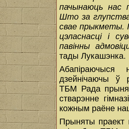
пачынаюць
нас
Што
за
глупств
свае
прыкметы.
цэласнасці
і
сув
павінны
адмові
тады Лукашэнка.
Абапіраючыся 
дзейнічаючы ў 
ТБМ Рада прынял
стварэнне гімна
кожным раёне наш
Прыняты праект 