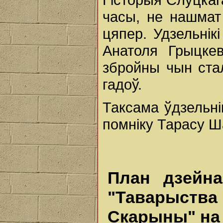
часы, не нашмат
цяпер. Удзельнікі
Анатоля Грыцкев
збройны чын ста
гадоў.
Таксама ўдзельнік
помніку Тарасу Ш
План дзейна
"Таварыств
Скарыны" на 