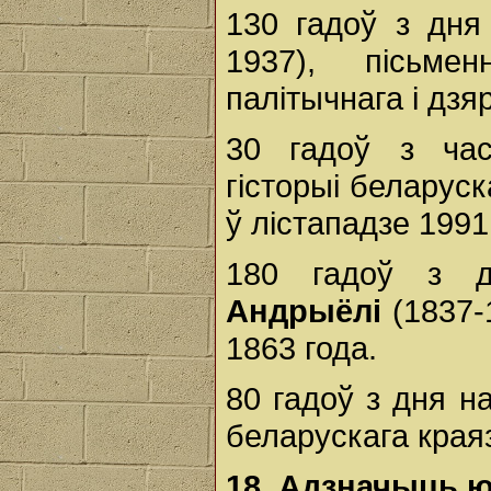
130 гадоў з дн
1937), пісьме
палітычнага і дз
30 гадоў з час
гісторыі беларус
ў лістападзе 1991 
180 гадоў з 
Андрыёлі
(1837-
1863 года.
80 гадоў з дня 
беларускага краяз
18.
Адзначыць
ю