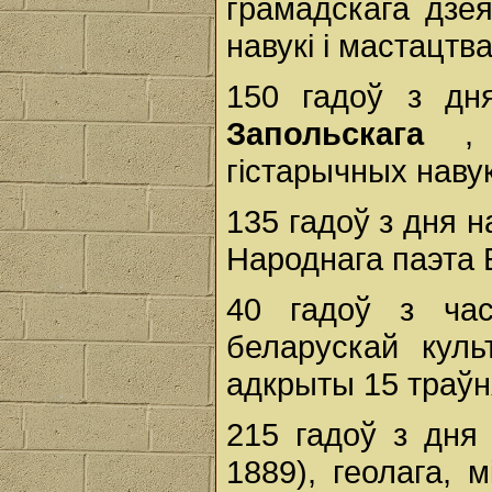
грамадскага дзея
навукі і мастацтв
150 гадоў з д
Запольскага
,
гістарычных наву
135 гадоў з дня 
Народнага паэта 
40 гадоў з час
беларускай кул
адкрыты 15 траўня
215 гадоў з дн
1889), геолага, 