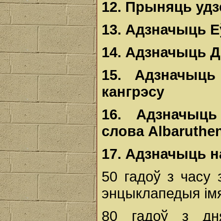
12.
Прыняць
уд
13.
Адзначыць
Е
14.
Адзначыць
Д
15.
Адзначыц
кангрэсу
16.
Адзначы
слова
Albaruthe
17.
Адзначыць
н
50 гадоў з часу
энцыклапедыя імя 
80 гадоў з д