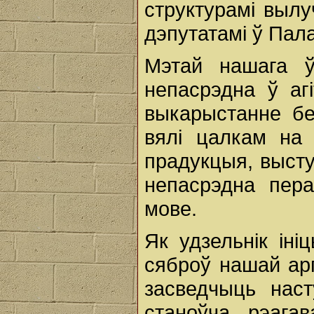
структурамі выл
дэпутатамі ў Пала
Мэтай нашага ў
непасрэдна ў аг
выкарыстанне б
вялі цалкам на
прадукцыя, выступ
непасрэдна пер
мове.
Як удзельнік ін
сяброў нашай арга
засведчыць наст
станоўча рэага