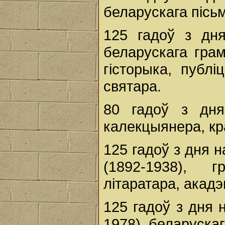
беларускага пісьм
125 гадоў з дн
беларускага грам
гісторыка, публі
святара.
80 гадоў з дн
калекцыянера, кр
125 гадоў з дня 
(1892-1938), г
літаратара, акадэ
125 гадоў з дня
1978), беларускаг