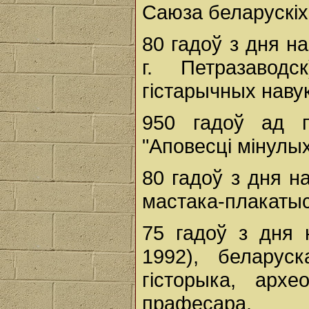
Саюза беларускіх 
80 гадоў з дня 
г. Петразаводск
гістарычных навук
950 гадоў ад 
"Аповесці мінулых
80 гадоў з дня 
мастака-плакатыс
75 гадоў з дня
1992), беларуск
гісторыка, архе
прафесара.