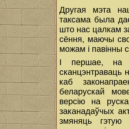
Другая мэта на
таксама была да
што нас цалкам з
сёння, маючы сво
можам і павінны 
І першае, на
сканцэнтраваць н
каб законапра
беларускай мов
версію на руск
заканадаўчых акт
змяняць гэтую