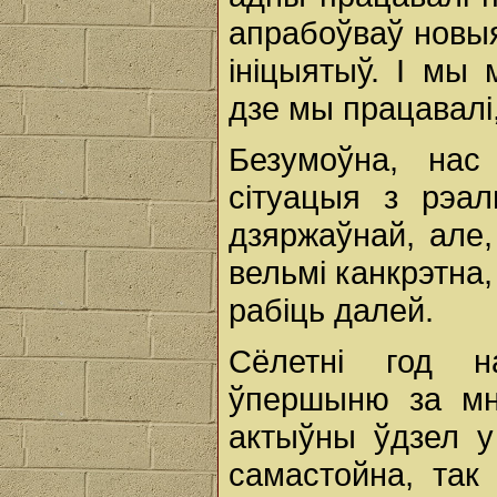
апрабоўваў новы
ініцыятыў. І мы
дзе мы працавалі
Безумоўна, нас
сітуацыя з рэа
дзяржаўнай, але,
вельмі канкрэтна
рабіць далей.
Сёлетні год 
ўпершыню за мн
актыўны ўдзел у
самастойна, так