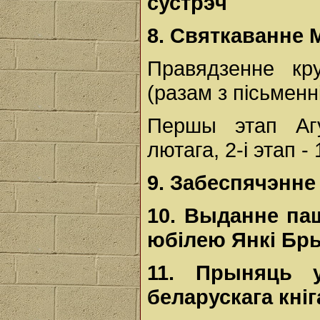
сустрэч
8.
Святкаванне
Правядзенне кр
(разам з пісьменні
Першы этап Агу
лютага, 2-і этап - 
9.
Забеспячэнн
10.
Выданне
па
юбілею
Янкі
Бр
11.
Прыняць
беларускага
кні