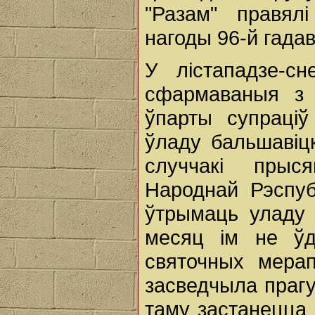
"Разам" правя
нагоды 96-й гада
У лістападзе-сн
сфармаваныя з 
ўпарты супраціў
ўладу бальшавіц
случчакі прыс
Народнай Рэспуб
ўтрымаць уладу
месяц ім не ўда
святочных мера
засведчыла прагу
таму застанецца