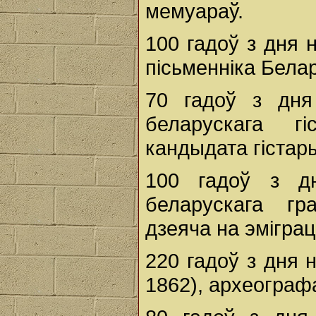
мемуараў.
100 гадоў з дня
пісьменніка Белар
70 гадоў з дн
беларускага гіс
кандыдата гістары
100 гадоў з д
беларускага гра
дзеяча на эміграц
220 гадоў з дня 
1862), археографа