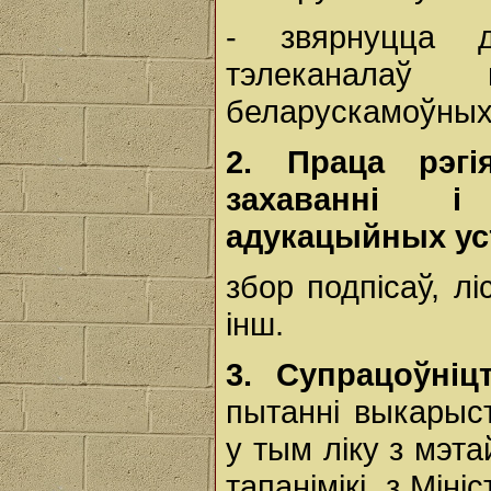
- звярнуцца 
тэлеканалаў
беларускамоўных
2.
Праца
рэг
захаванні
адукацыйных
у
збор подпісаў, л
інш.
3.
Супрацоўні
пытанні выкарыс
у тым ліку з мэт
тапанімікі, з Мін