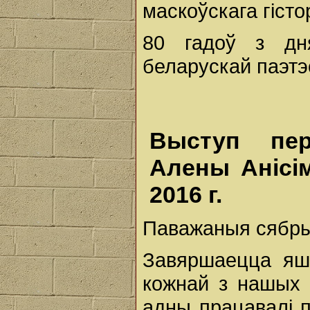
маскоўскага гісто
80 гадоў з д
беларускай паэтэ
Выступ пер
Алены Анісі
2016 г.
Паважаныя сябры
Завяршаецца яшч
кожнай з нашых 
адны працавалі п