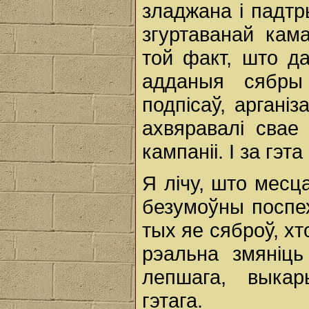
зладжана і падтр
згуртаванай кам
той факт, што д
адданыя сябры
подпісаў, арганіз
ахвяравалі свае
кампаніі. І за гэт
Я лічу, што месц
безумоўны поспех
тых яе сяброў, хт
рэальна змяніц
лепшага, выка
гэтага.