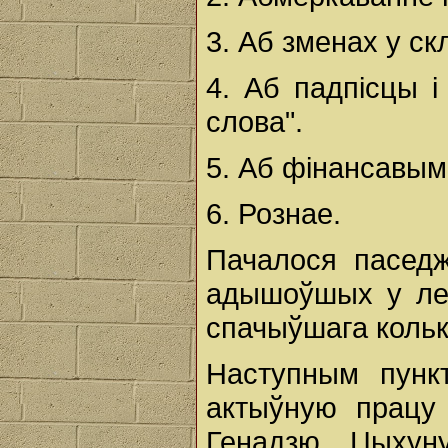
3. Аб зменах у с
4. Аб падпісцы 
слова".
5. Аб фінансавым
6. Рознае.
Пачалося паседж
адышоўшых у леп
спачыўшага кольк
Наступным пунк
актыўную працу 
Генадзю Цыхуну