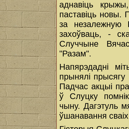
аднавіць крыжы
паставіць новы. 
за незалежную 
захоўваць, - ск
Случчыне Вячас
"Разам".
Напярэдадні міт
прынялі прысягу 
Падчас акцыі пра
ў Слуцку помнік
чыну. Дагэтуль м
ўшанавання сваіх
Гісторыя Слуцкаг