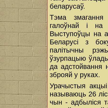
беларусаў.
Тэма змагання
галоўнай і на 
Выступоўцы на а
Беларусі з бок
палітычны рэж
ўзурпацыю ўлады,
да адстойвання н
зброяй у руках.
Урачыстыя акцыі
называюць 26 ліс
чын - адбыліся 