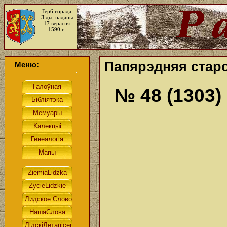
Герб горада
Ліды, наданы
17 верасня
1590 г.
Папярэдняя старо
Меню:
№ 48 (1303)