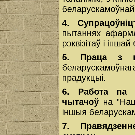
беларускамоўнай 
4.
Супрацоўні
пытаннях афармл
рэквізітаў і інша
5.
Праца
з
беларускамоў
прадукцыі.
6.
Работа
п
чытачоў
на "Наш
іншыя беларускам
7.
Правядзе