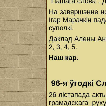
"Нашага слова". Д
На завяршэнне но
Ігар Марачкін па
суполкі.
Даклад Алены Ані
2, 3, 4, 5.
Наш
кар.
96-я ўгодкі 
26 лістапада акт
грамадскага руху