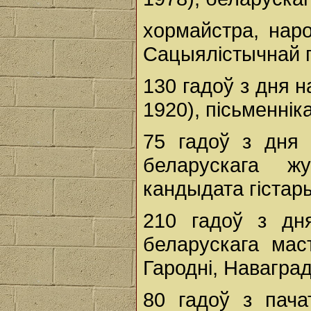
хормайстра, нар
Сацыялістычнай 
130 гадоў з дня 
1920), пісьменнік
75 гадоў з дня
беларускага жур
кандыдата гістар
210 гадоў з д
беларускага маст
Гародні, Наваградк
80 гадоў з пача