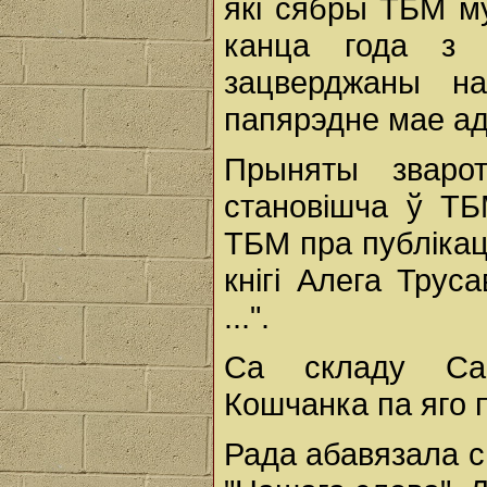
які сябры ТБМ му
канца года з 
зацверджаны н
папярэдне мае ад
Прыняты зваро
становішча ў ТБ
ТБМ пра публікац
кнігі Алега Трус
...".
Са складу Сак
Кошчанка па яго 
Рада абавязала св