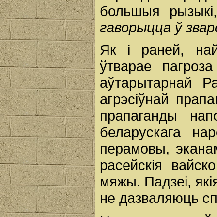
большыя рызыкі
гаворыцца ў звар
Як і раней, на
ўтварае пагроз
аўтарытарнай Ра
агрэсіўнай прап
прапаганды нап
беларускага нар
перамовы, эканам
расейскія вайск
мяжы. Падзеі, які
не дазваляюць сп