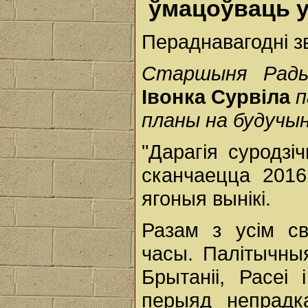
ўмацоўваць 
Пераднавагодні з
Старшыня Рады 
Івонка Сурвіла
п
планы на будучы
"Дарагія суродзі
сканчаецца 2016
ягоныя вынікі.
Разам з усім с
часы. Палітычныя
Брытаніі, Расеі
перыяд непрадка