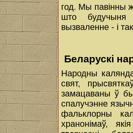
год. Мы павінны ж
што будучыня 
вызваленне - і так
Беларускі на
Народны калянда
свят, прысвятка
замацаваны ў бы
спалучэнне язычні
фальклорны ка
хранонімаў, як