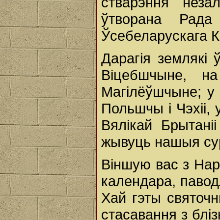
стварэння неза
ўтворана Рад
Ўсебеларускага К
Дарагія землякі 
Віцебшчыне, н
Магілёўшчыне; у 
Польшчы і Чэхіі, 
Вялікай Брытаніі
жывуць нашыя су
Віншую вас з На
календара, павод
Хай гэты святоч
стасавання з бліз