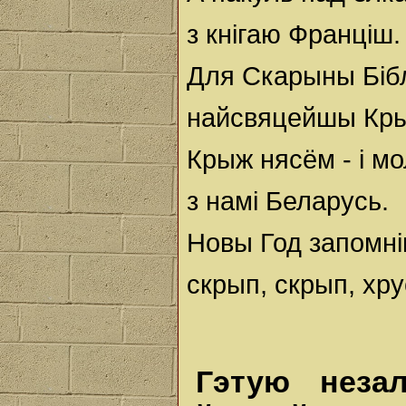
з кнігаю Франціш.
Для Скарыны Бібл
найсвяцейшы Кр
Крыж нясём - і мо
з намі Беларусь.
Новы Год запомні
скрып, скрып, хру
Гэтую неза