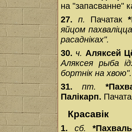
на "запасванне" к
27.
п.
Пачатак
яйцом пахваліцц
расадніках".
30.
ч.
Аляксей 
Аляксея рыба ід
бортнік на хвою".
31.
пт.
*Пах
Палікарп.
Пачата
Красавік
1.
сб.
*Пахвал