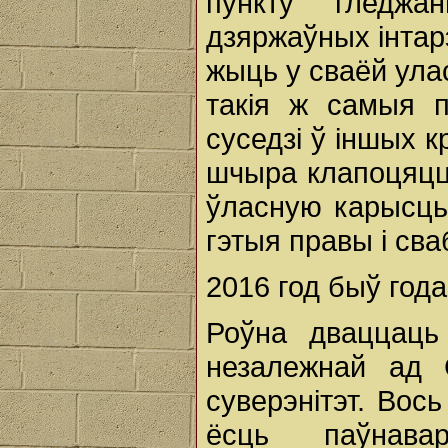
пункту гледжа
дзяржаўных інтарэ
жыць у сваёй ула
такія ж самыя 
суседзі ў іншых к
шчыра клапоцяцц
ўласную карысць
гэтыя правы і сва
2016 год быў года
Роўна дваццаць
незалежнай ад 
суверэнітэт. Вос
ёсць паўнава