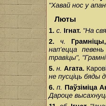
"Хавай нос у апа
Люты
1.
с.
Ігнат.
"На св
2.
ч.
Грамніцы
нап'ецца певен
травіцы", "Грамніц
5.
н.
Агата.
Каров
не пусціць бяды 
6.
п.
Паўзіміца А
Дароце высахнуць