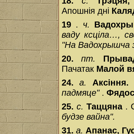
18.
с.
Трэцяя
Апошнія дні
Кал
19
.
ч.
Вадохры
ваду ксціла…, св
"На Вадохрышча з
20.
пт.
Прыв
Пачатак
Малой в
24.
а.
Аксіння
падмяце"
.
Фядос
25.
с.
Таццяна
. 
будзе вайна".
31.
а.
Апанас, Гу