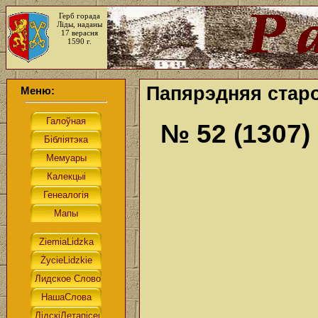
Герб горада
Ліды, наданы
17 верасня
1590 г.
Папярэдняя старо
Меню:
№ 52 (1307)