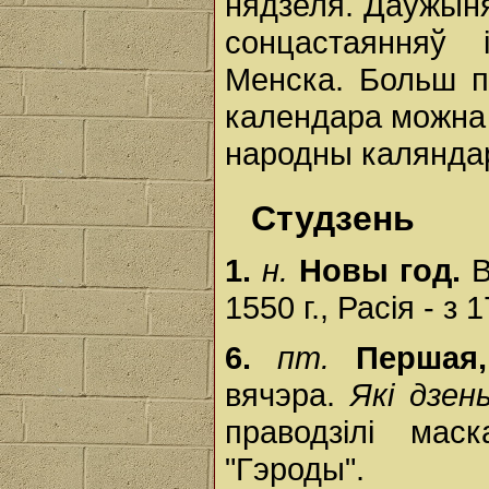
нядзеля. Даўжыня
сонцастаянняў
Менска. Больш п
календара можна 
народны каляндар"
Студзень
1.
н.
Новы год.
В
1550 г., Расія - з 
6.
пт.
Першая
вячэра.
Які дзен
праводзілі мас
"Гэроды".