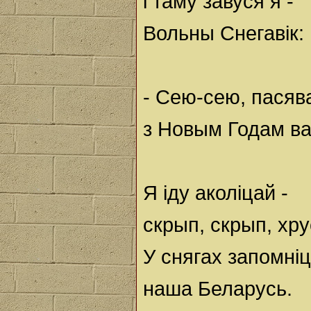
і таму завуся я -
Вольны Снегавік:
- Сею-сею, пасяв
з Новым Годам ва
Я іду аколіцай -
скрып, скрып, хр
У снягах запомні
наша Беларусь.