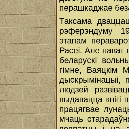
перашкаджае беза
Таксама двацца
рэферэндуму 19
этапам пераварот
Расеі. Але нават
беларускі вольн
гімне, Ваяцкім 
дыскрымінацыі, п
людзей развіва
выдавацца кнігі 
працягвае лунац
мчаць старадаўн
вопратцы і на а