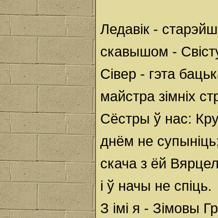
Ледавік - старэйш
скавышом - Свіст
Сівер - гэта баць
майстра зімніх ст
Сёстры ў нас: Кру
днём не супыніць
скача з ёй Вярцел
і ў начы не спіць.
З імі я - Зімовы Г