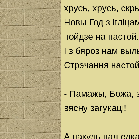
хрусь, хрусь, ск
Новы Год з ігліцам
пойдзе на пастой.
І з бяроз нам вы
Стрэчання настой
- Памажы, Божа, з
вясну загукаці!
А пакуль пад елк