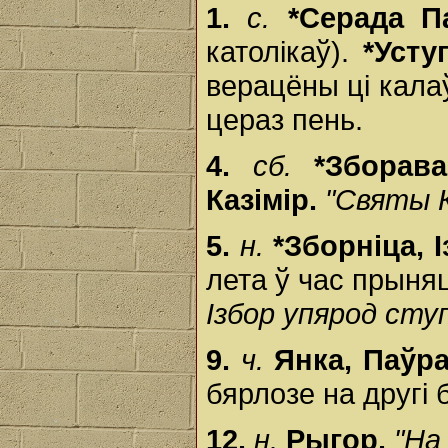
1.
с.
*Серада 
католікаў).
*Усту
верацёны ці калаў
цераз пень.
4.
сб.
*Зборав
Казімір.
"Святы К
5.
н.
*Зборніца, 
лета ў час прыня
Ізбор упярод сту
9.
ч.
Янка, Паўр
бярлозе на другі 
12.
н.
Рыгор.
"На