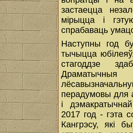
застаецца неза
мірыцца і гэт
спрабаваць умацо
Наступны год б
тычыцца юбілеяў
стагоддзе зда
Драматычныя
лёсавызначальн
перадумовы для 
і дэмакратычнай
2017 год - гэта 
Кангрэсу, які 