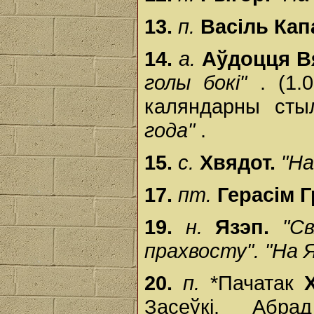
13.
п.
Васіль Кап
14.
а.
Аўдоцця В
голы бокі"
. (1.
каляндарны сты
года"
.
15.
с.
Хвядот.
"На
17.
пт.
Герасім Г
19.
н.
Язэп.
"С
прахвосту". "На 
20.
п.
*Пачатак
Засеўкі. Абр