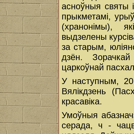
асноўныя святы і
прыкметамі, урыў
(хранонімы), як
выдзелены курсі
за старым, юліян
дзён. Зорачкай
царкоўнай пасхалі
У наступным, 20
Вялікдзень (Пас
красавіка.
Умоўныя абазначэн
серада, ч - чацв