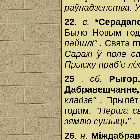
раўнадзенства. Ус
22.
с.
*Серада
Было Новым год
пайшлі"
. Свята 
Саракі ў поле с
Прыску праб'е лёд
25
.
сб.
Рыго
Дабравешчанне,
кладзе"
. Прылёт
годам.
"Перша с
зямлю сушыць"
.
26.
н.
Міждабр