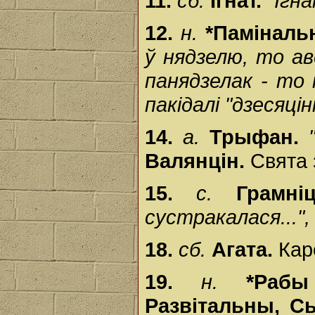
11.
сб.
Ігнат.
"Ігн
12.
н.
*Паміналь
ў нядзелю, то ав
панядзелак - то 
пакідалі "дзесяцінк
14.
а.
Трыфан.
Валянцін.
Свята 
15.
с.
Грамн
сустракалася...",
18.
сб.
Агата.
Кар
19.
н.
*Рабы
Развітальны, 