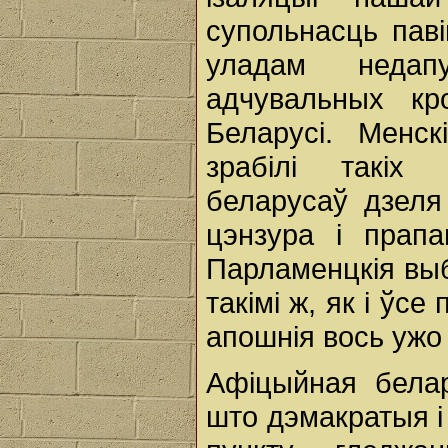
супольнасць паві
уладам недап
адчувальных кр
Беларусі. Менс
зрабілі такіх
беларусаў дзеля
цэнзура і прапа
Парламенцкія выб
такімі ж, як і ўс
апошнія вось ужо
Афіцыйная белар
што дэмакратыя 