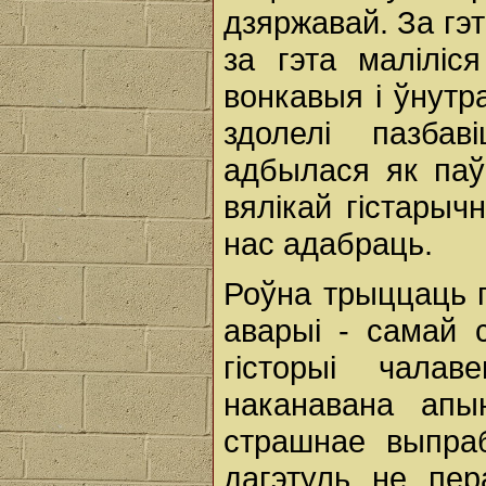
дзяржавай. За гэт
за гэта маліліс
вонкавыя і ўнутр
здолелі пазбав
адбылася як паў
вялікай гістарыч
нас адабраць.
Роўна трыццаць 
аварыі - самай 
гісторыі чала
наканавана апы
страшнае выпра
дагэтуль не пер