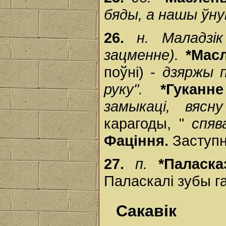
бяды, а нашы ўнукі
26.
н.
Маладзі
зацменне).
*Мас
поўні) -
дзяржы п
руку".
*Гукан
замыкаці, вясн
карагоды, "
спяв
Фаціння.
Заступн
27.
п.
*Паласк
Паласкалі зубы г
Сакавік