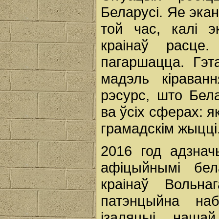
Беларусі. Яе экан
той час, калі э
краінаў расце
пагаршацца. Гэт
мадэль кіраван
рэсурс, што Бел
ва ўсіх сферах: як
грамадскім жыцці
2016 год адзнач
афіцыйнымі бела
краінаў Вольн
патэнцыйна наб
ізаляцыі наша