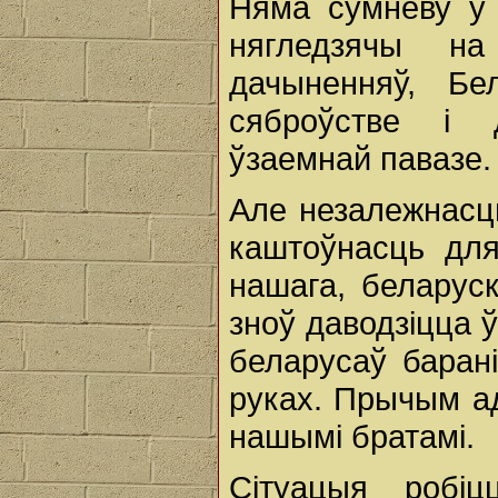
Няма сумневу ў 
нягледзячы на
дачыненняў, Б
сяброўстве і 
ўзаемнай павазе.
Але незалежнасць
каштоўнасць для
нашага, беларус
зноў даводзіцца 
беларусаў баран
руках. Прычым ад
нашымі братамі.
Сітуацыя робі