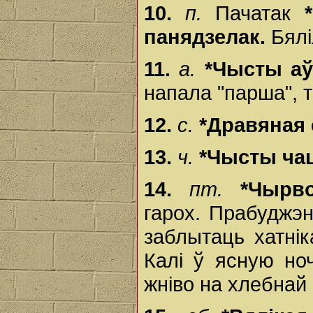
10.
п.
Пачатак
панядзелак.
Бялі
11.
а.
*Чысты а
напала "парша", 
12.
с.
*Дравяная 
13.
ч.
*Чысты ча
14.
пт.
*Чырво
гарох. Прабуджэнн
заблытаць хатні
Калі ў ясную но
жніво на хлебнай 