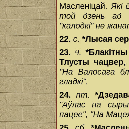
Масленіцай.
Які 
той дзень ад І
"калодкі" не жан
22.
с.
*Лысая се
23.
ч.
*Блакітны
Тлусты чацвер,
"На Валосага бл
гладкі".
24.
пт.
*Дзедав
"Аўлас на сыр
пацее", "На Мацея
25.
сб.
*Маслен