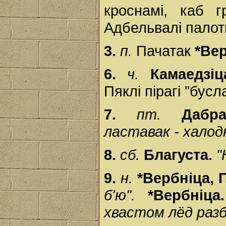
кроснамі, каб 
Адбельвалі палот
3.
п.
Пачатак
*Ве
6.
ч.
Камаедзі
Пяклі пірагі "бус
7.
пт.
Дабр
ластавак - хало
8.
сб.
Благуста.
"
9.
н.
*Вербніца,
б'ю".
*Вербніц
хвастом лёд разб