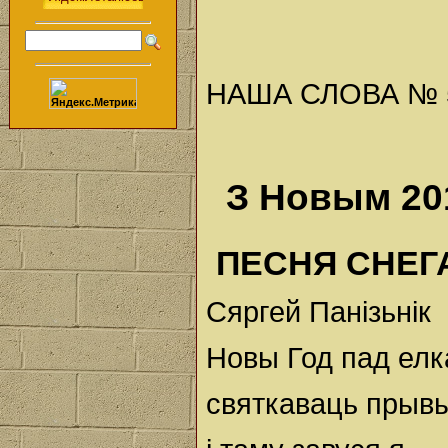
НАША СЛОВА № 52 
З Новым 20
ПЕСНЯ СНЕГ
Сяргей Панізьнік
Новы Год пад ел
святкаваць прывы