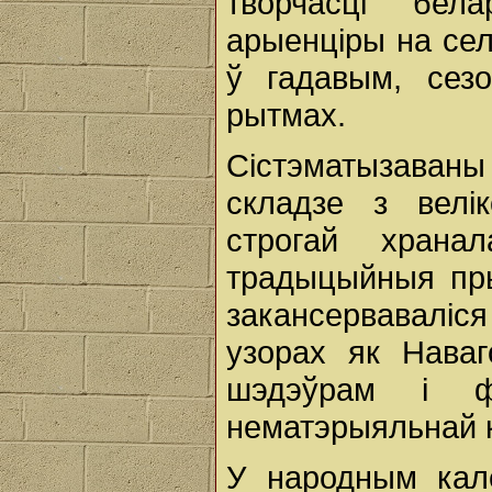
творчасці бел
арыенціры на сел
ў гадавым, сез
рытмах.
Сістэматызаван
складзе з велік
строгай хранал
традыцыйныя пры
закансервавал
узорах як Наваг
шэдэўрам і фе
нематэрыяльнай 
У народным кал