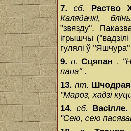
7.
сб.
Раство 
Калядачкі, блі
"звязду". Паказв
ігрышчы ("вадзілі 
гулялі ў "Яшчура" і
9.
п.
Сцяпан
.
"
пана"
.
13.
пт.
Шчодрая
"Мароз, хадзі куц
14.
сб.
Васілле
"Сею, сею пасява