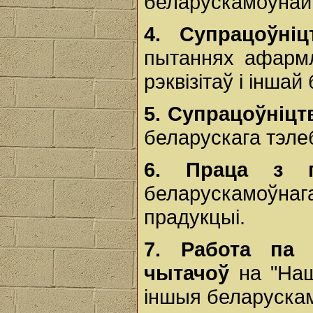
беларускамоўнай 
4.
Супрацоўні
пытаннях афармл
рэквізітаў і інша
5. Супрацоўніц
беларускага тэле
6.
Праца з 
беларускамоў
прадукцыі.
7. Работа па 
чытачоў
на "Наш
іншыя беларускам