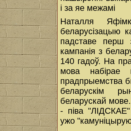
і за яе межамі
Наталля Яфім
беларусізацыю к
падставе перш з
кампанія з белару
140 гадоў. На пр
мова набірае 
прадпрыемства б
беларускім ры
беларускай мове.
- піва "ЛІДСКАЕ
ужо "камуніцырую