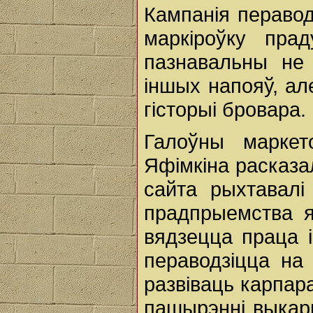
Кампанія перавод
маркіроўку пра
пазнавальны не 
іншых напояў, ал
гісторыі бровара.
Галоўны маркет
Яфімкіна расказа
сайта рыхтавалі
прадпрыемства я
вядзецца праца і
пераводзіцца на
развіваць карпар
пашырэнні выкар