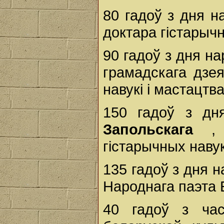
80 гадоў з дня 
доктара гістарычн
90 гадоў з дня н
грамадскага дзея
навукі і мастацтв
150 гадоў з д
Запольскага
,
гістарычных наву
135 гадоў з дня 
Народнага паэта 
40 гадоў з час