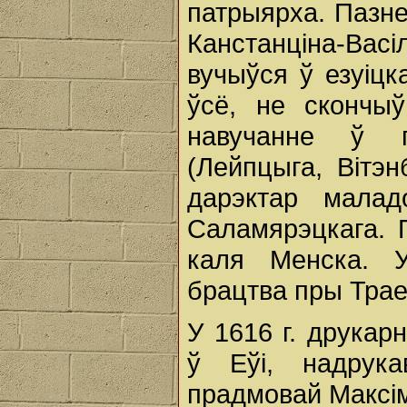
патрыярха. Пазн
Канстанціна-Ва
вучыўся ў езуіцка
ўсё, не скончы
навучанне ў пр
(Лейпцыга, Вітэн
дарэктар малад
Саламярэцкага. 
каля Менска. У
брацтва пры Тра
У 1616 г. друкар
ў Еўі, надрука
прадмовай Максім