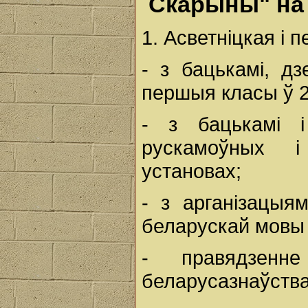
Скарыны" на 
1. Асветніцкая і п
- з бацькамі, дз
першыя класы ў 2
- з бацькамі і
рускамоўных і
установах;
- з арганізацыя
беларускай мовы 
- правядзенн
беларусазнаўства