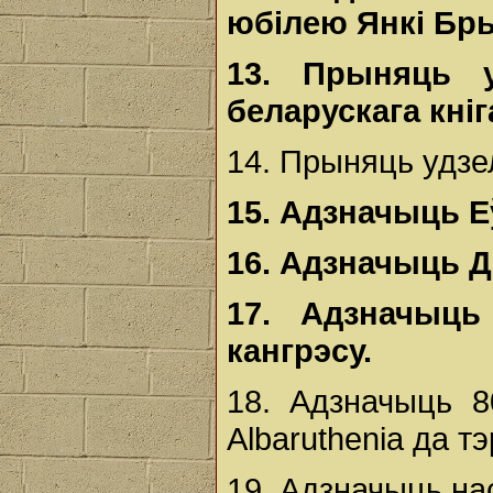
юбілею Янкі Бр
13.
Прыняць у
беларускага кні
14. Прыняць удзел
15.
Адзначыць Еў
16.
Адзначыць Д
17. Адзначыць 
кангрэсу.
18. Адзначыць 8
Albaruthenia да т
19. Адзначыць на