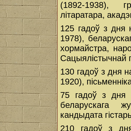
(1892-1938), г
літаратара, акадэ
125 гадоў з дня
1978), беларуска
хормайстра, нар
Сацыялістычнай 
130 гадоў з дня 
1920), пісьменнік
75 гадоў з дня
беларускага жур
кандыдата гістар
210 гадоў з д