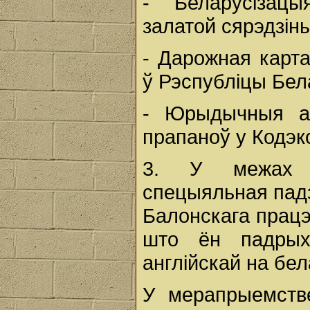
- Беларусізацы
залатой сярэдзіны
- Дарожная карт
ў Рэспубліцы Бел
- Юрыдычныя ас
прапаноў у Кодэк
3. У межах 
спецыяльная падз
Балонскага працэ
што ён падрых
англійскай на бе
У мерапрыемств