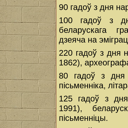
90 гадоў з дня н
100 гадоў з д
беларускага гра
дзеяча на эміграц
220 гадоў з дня 
1862), археографа
80 гадоў з дн
пісьменніка, літа
125 гадоў з дн
1991), беларуск
пісьменніцы.