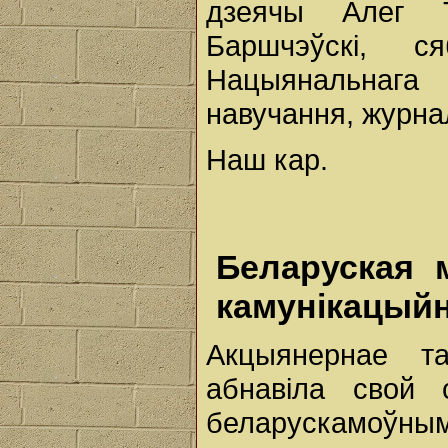
дзеячы Алег Т
Баршчэўскі, с
Нацыянальнага 
навучання, журна
Наш кар.
Беларуская 
камунікацыйн
Акцыянернае та
абнавіла свой
беларускамоўным, 