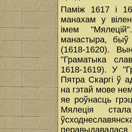
Паміж 1617 і 16
манахам у віле
імем "Мялеці
манастыра, быў
(1618-1620). Вы
"Граматыка слав
1618-1619). У "
Пятра Скаргі ў 
на гэтай мове нем
яе роўнасць грэц
Мялеція стал
ўсходнеславянск
перавыдавала