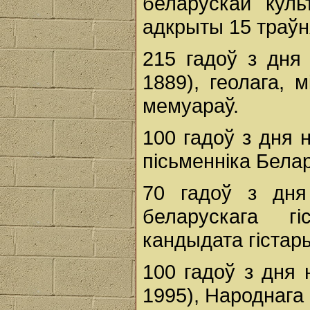
беларускай кул
адкрыты 15 траўня
215 гадоў з дн
1889), геолага, 
мемуараў.
100 гадоў з дня
пісьменніка Белар
70 гадоў з дн
беларускага гіс
кандыдата гістары
100 гадоў з дня
1995), Народнага 