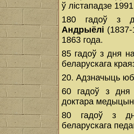
ў лістападзе 1991 
180 гадоў з 
Андрыёлі
(1837-
1863 года.
85 гадоў з дня 
беларускага краяз
20. Адзначыць юб
60 гадоў з дн
доктара медыцынс
80 гадоў з д
беларускага педаг