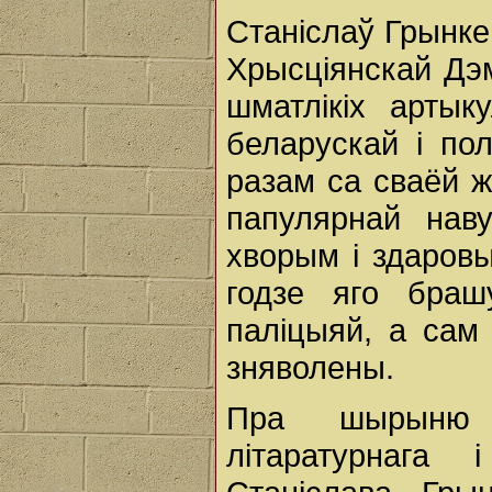
Станіслаў Грынке
Хрысціянскай Дэм
шматлікіх арты
беларускай і по
разам са сваёй ж
папулярнай наву
хворым і здаровым
годзе яго браш
паліцыяй, а сам
зняволены.
Пра шырыню св
літаратурнага 