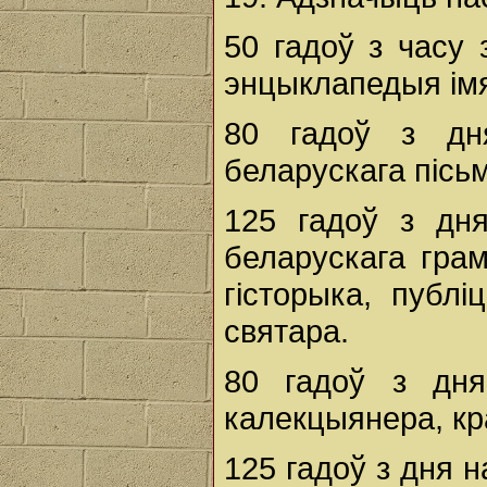
50 гадоў з часу
энцыклапедыя імя 
80 гадоў з д
беларускага пісьм
125 гадоў з дн
беларускага грам
гісторыка, публі
святара.
80 гадоў з дн
калекцыянера, кр
125 гадоў з дня 