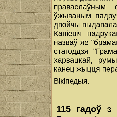
праваслаўным 
ўжываным падруч
двойчы выдавалас
Капіевіч надрук
назваў яе "брамай
стагоддзя "Грам
харвацкай, румы
канец жыцця пера
Вікіпедыя.
115 гадоў з