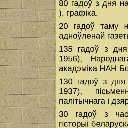
80 гадоў з дня 
), графіка.
20 гадоў таму 
адноўленай газет
135 гадоў з дн
1956), Народнаг
акадэміка НАН Бе
130 гадоў з дн
1937), пісьме
палітычнага і дз
30 гадоў з час
гісторыі беларус