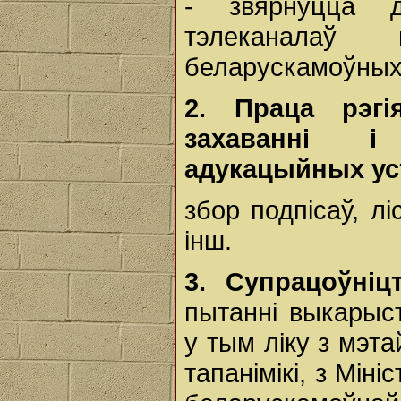
- звярнуцца 
тэлеканалаў
беларускамоўных
2. Праца рэг
захаванні і
адукацыйных у
збор подпісаў, л
інш.
3.
Супрацоўні
пытанні выкарыс
у тым ліку з мэт
тапанімікі, з Мін