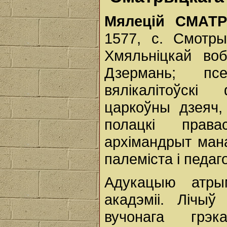
Мялецій СМАТ
1577, с. Смотры
Хмяльніцкай во
Дзермань; пс
вялікалітоўскі
царкоўны дзеяч, 
полацкі права
архімандрыт мана
палеміста і педаг
Адукацыю атры
акадэміі. Лічы
вучонага грэк