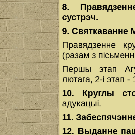
8.
Правядзенн
сустрэч.
9.
Святкаванне 
Правядзенне кр
(разам з пісьменні
Першы этап Агу
лютага, 2-і этап - 
10.
Круглы с
адукацыі.
11.
Забеспячэнне
12. Выданне паш