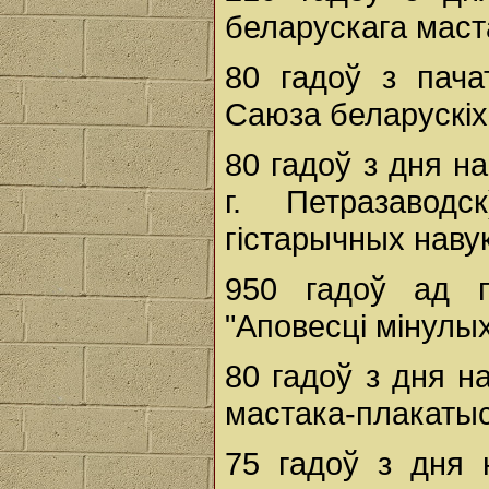
беларускага маст
80 гадоў з пача
Саюза беларускіх 
80 гадоў з дня 
г. Петразаводск
гістарычных навук
950 гадоў ад 
"Аповесці мінулых
80 гадоў з дня 
мастака-плакатыс
75 гадоў з дня