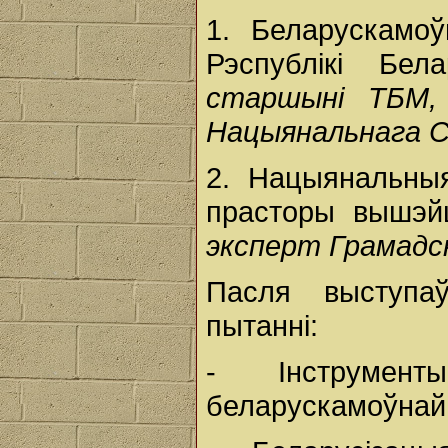
1. Беларускамоў
Рэспублікі Бе
старшыні ТБМ,
Нацыянальнага Сх
2. Нацыянальныя
прасторы вышэй
эксперт Грамадс
Пасля выступа
пытанні:
- Інструмен
беларускамоўнай