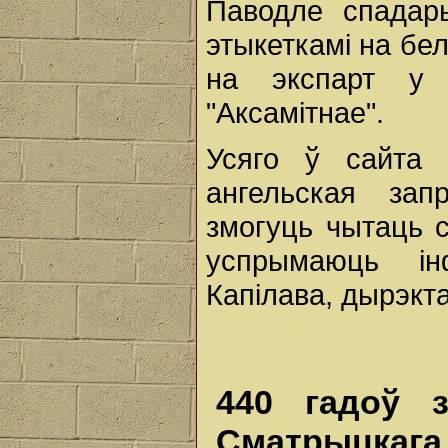
Паводле спадары
этыкеткамі на бе
на экспарт у 
"Аксамітнае".
Усяго ў сайта 
ангельская зап
змогуць чытаць 
успрымаюць і
Капілава, дырэкта
440 гадоў 
Сматрыцкага