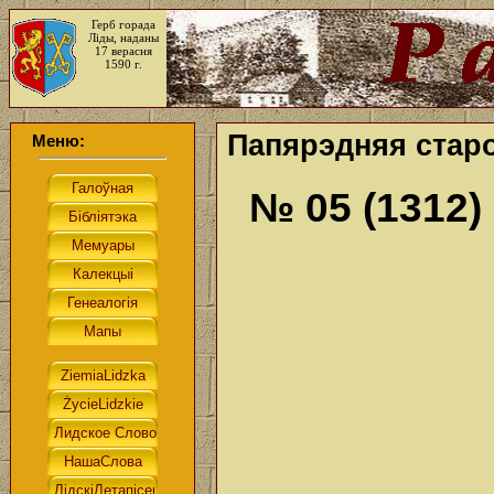
Герб горада
Ліды, наданы
17 верасня
1590 г.
Папярэдняя старо
Меню:
№ 05 (1312)