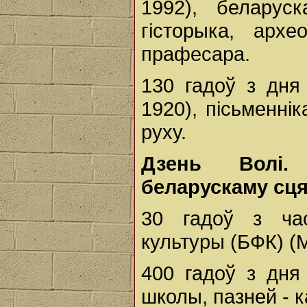
1992), беларуск
гісторыка, архе
прафесара.
130 гадоў з дн
1920), пісьменні
руху.
Дзень Вол
беларускаму сця
30 гадоў з ча
культуры (БФК) (М
400 гадоў з дня
школы, пазней - ка