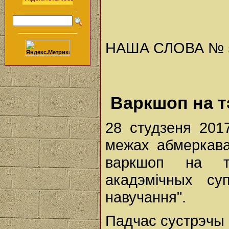
НАША СЛОВА № 5 (
Варкшоп на т
28 студзеня 2017
межах абмеркава
варкшоп на т
акадэмічных су
навучання".
Падчас сустрэчы 