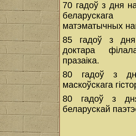
70 гадоў з дня 
беларускага 
матэматычных на
85 гадоў з дн
доктара філала
празаіка.
80 гадоў з д
маскоўскага гісто
80 гадоў з д
беларускай паэтэ