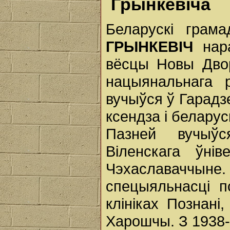
Грынкевіча
Беларускі грам
ГРЫНКЕВІЧ
нар
вёсцы Новы Дво
нацыянальнага 
вучыўся ў Гарадзе
ксендза і беларус
Пазней вучыў
Віленскага ўні
Чэхаславаччыне. 
спецыяльнасці пс
клініках Познані
Харошчы. З 1938-г