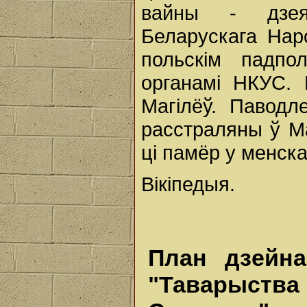
вайны - дзеяч
Беларускага Нар
польскім падпо
органамі НКУС.
Магілёў. Паводл
расстраляны ў Ма
ці памёр у менска
Вікіпедыя.
План дзейна
"Таварыств