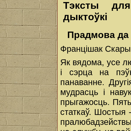
Тэксты для
дыктоўкі
Прадмова да к
Францішак Скары
Як вядома, усе л
і сэрца на пэ
панаванне. Другі
мудрасць і наву
прыгажосць. Пяты
статкаў. Шостыя 
пралюбадзействы.