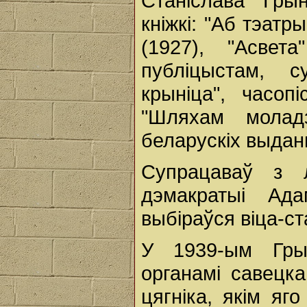
Станіслава Гры
кніжкі: "Аб тэатр
(1927), "Асве
публіцыстам, с
крыніца", часоп
"Шляхам моладз
беларускіх выдан
Супрацаваў з л
дэмакратыі Ада
выбіраўся віца-с
У 1939-ым Гры
органамі савецк
цягніка, якім яг