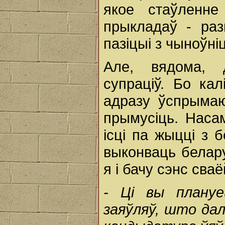
якое стаўленн
прыкладаў - раз
пазіцыі з чыноўні
Але, вядома, 
супраціў. Бо кал
адразу ўспрымаю
прымусіць. Наса
ісці па жыцці з 
выконваць белару
я і бачу сэнс сва
-
Ці
вы
плану
заяўляў,
што
да