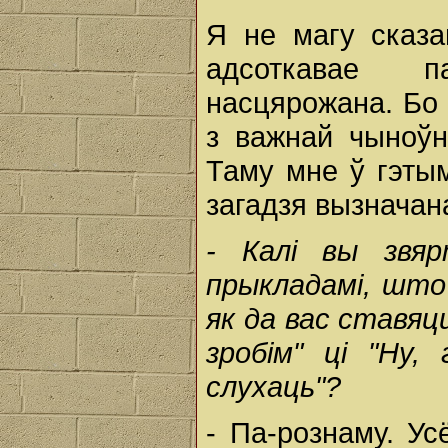
Я не магу сказа
адсоткавае п
насцярожана. Бо 
з важнай чыноўн
Таму мне ў гэтым
загадзя вызначан
-
Калі
вы
звя
прыкладамі,
шт
як
да
вас
ставяц
зробім"
ці
"Ну,
слухаць"?
- Па-рознаму. Ус