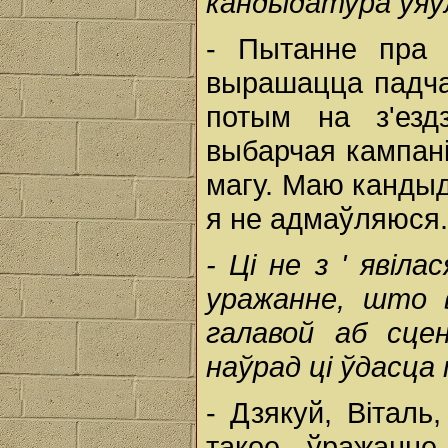
кандыдатура
ўя
- Пытанне пра 
вырашацца падча
потым на з'езд
выбарчая кампані
магу. Маю кандыд
я не адмаўляюся.
-
Ці
не
з
'
явіла
уражанне,
што
галавой
аб
сце
наўрад
ці
ўдасца
- Дзякуй, Віталь
такое ўражанне