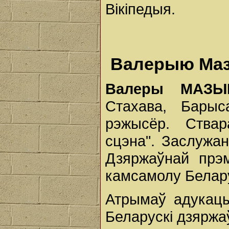
Вікіпедыя.
Валерыю Маз
Валеры
МАЗ
Стахава, Барыс
рэжысёр. Ствар
сцэна". Заслужан
Дзяржаўнай прэм
камсамолу Белару
Атрымаў адукацы
Беларускі дзяржа