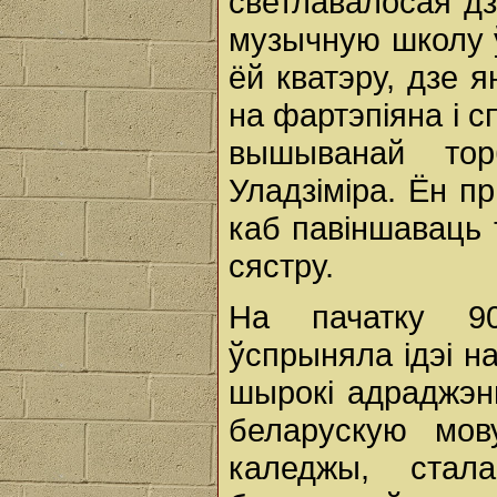
светлавалосая дз
музычную школу ў
ёй кватэру, дзе 
на фартэпіяна і с
вышыванай то
Уладзіміра. Ён п
каб павіншаваць
сястру.
На пачатку 90
ўспрыняла ідэі н
шырокі адраджэн
беларускую мов
каледжы, стал