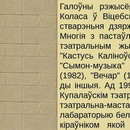
Галоўны рэжысё
Коласа ў Віцебск
стварэньня дзярж
Многія з пастаўл
тэатральным жы
"Кастусь Каліноў
"Сымон-музыка" 
(1982), "Вечар" 
ды іншыя. Ад 199
Купалаўскім тэат
тэатральна-маст
лабараторыю бела
кіраўніком яко