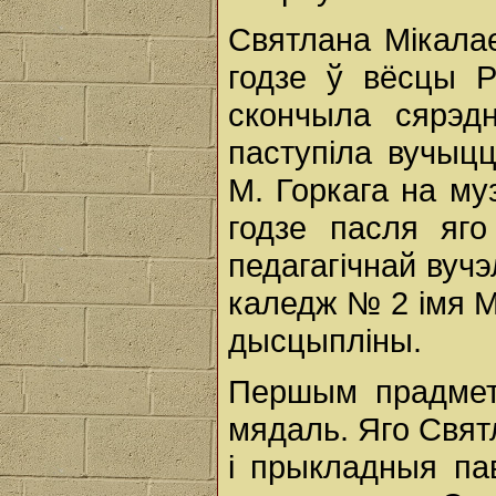
Святлана Мікалае
годзе ў вёсцы Р
скончыла сярэ
паступіла вучыцц
М. Горкага на му
годзе пасля яг
педагагічнай вучэ
каледж № 2 імя М
дысцыпліны.
Першым прадмет
мядаль. Яго Свя
і прыкладныя па