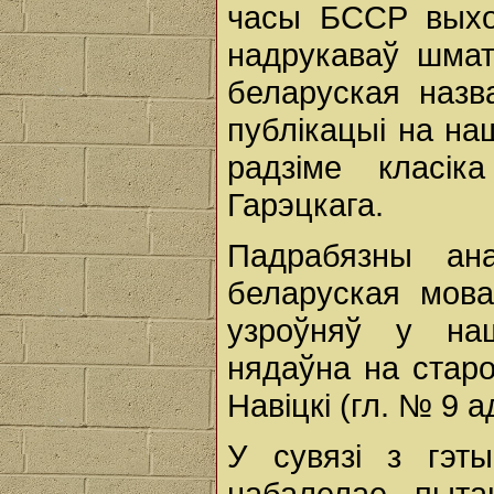
часы БССР выход
надрукаваў шмат
беларуская назва
публікацыі на на
радзіме класік
Гарэцкага.
Падрабязны ана
беларуская мова
узроўняў у на
нядаўна на старо
Навіцкі (гл. № 9 ад
У сувязі з гэт
набалелае пыта