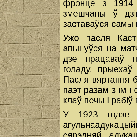
фронце з 1914
змешчаны ў дзі
заставаўся самы
Ужо пасля Каст
апынуўся на матч
дзе працаваў п
голаду, прыеха
Пасля вяртання б
паэт разам з ім і
клаў печы і рабіў 
У 1923 годзе 
агульнаадукацый
сярэдняй адука