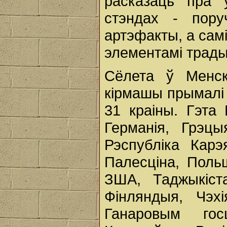
расказаць пра 
стэндах - пору
артэфакты, а самі
элементамі трады
Сёлета ў Менск
кірмашы прымалі 
31 краіны. Гэта
Германія, Грэцыя
Рэспубліка Карэ
Палесціна, Польш
ЗША, Таджыкіста
Фінляндыя, Чэх
Ганаровым го