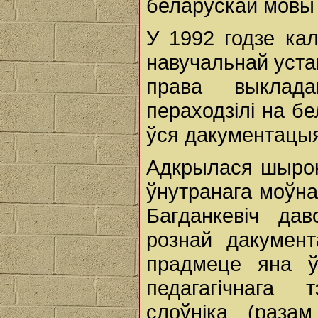
беларускай мовы 
У 1992 годзе ка
навучальнай уста
права выклада
пераходзілі на б
ўся дакументацыя,
Адкрылася шырок
ўнутранага моўна
Багданкевіч да
рознай дакумент
прадмеце яна ў
педагагічнага т
слоўніка (раза