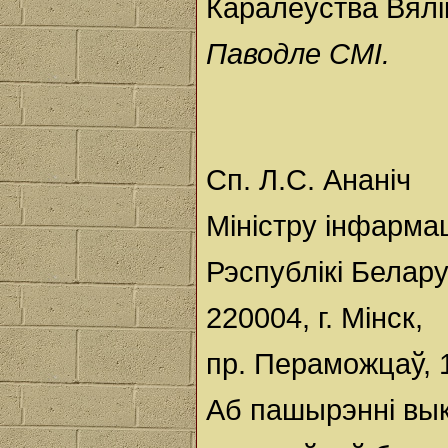
Каралеўства Вялік
Паводле
СМІ.
Сп. Л.С. Ананіч
Міністру інфарма
Рэспублікі Белар
220004, г. Мінск,
пр. Пераможцаў, 
Аб пашырэнні вы