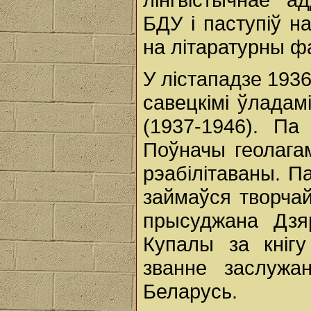
БДУ і паступіў на
на літаратурны фа
У лістападзе 193
савецкімі ўладам
(1937-1946). Па
Поўначы геолагам
рэабілітаваны. П
займаўся творча
прысуджана Дзя
Купалы за кнігу
званне заслужан
Беларусь.