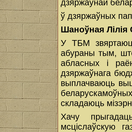
дзяржаўнай бела
ў дзяржаўных па
Шаноўная
Лілія
У ТБМ звяртаюц
абураны тым, што
абласных і раё
дзяржаўнага бюдж
выплачваюць выш
беларускамоўны
складаюць мізэрн
Хачу прыгада
мсціслаўскую га