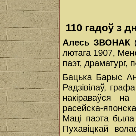
110 гадоў з 
Алесь
ЗВОНАК
лютага 1907, Менс
паэт, драматург, 
Бацька Барыс Ан
Радзівілаў, граф
накіраваўся на
расейска-японск
Маці паэта была
Пухавіцкай вола