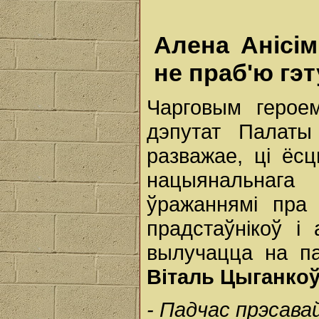
Алена Анісім
не праб'ю гэ
Чарговым герое
дэпутат Палаты
разважае, ці ёс
нацыянальнага
ўражаннямі пр
прадстаўнікоў і
вылучацца на п
Віталь
Цыганкоў
-
Падчас
прэсава