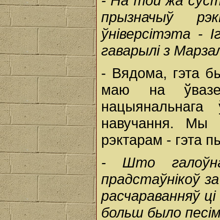
-
На
той
жа
сус
прызначыў
рэ
ўніверсітэта
-
І
гаварылі
з
Марза
- Вядома, гэта б
маю на ўвазе
нацыянальнага 
навучання. Мы 
рэктарам - гэта 
-
Што
гало
прадстаўнікоў
з
расчараванняў
ц
больш
было
песі