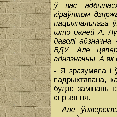
ў
вас
адбыла
кіраўніком
дзяр
нацыянальнага
ў
што
раней
А.
Л
даволі
адзначна
БДУ.
Але
цяп
адназначны.
А
як
- Я зразумела і 
падрыхтавана, ка
будзе замінаць г
спрыяння.
-
Але
ўніверсі