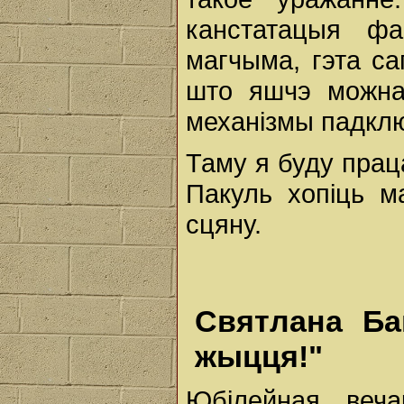
канстатацыя фа
магчыма, гэта с
што яшчэ можна 
механізмы падкл
Таму я буду прац
Пакуль хопіць ма
сцяну.
Святлана Ба
жыцця!"
Юбілейная веча