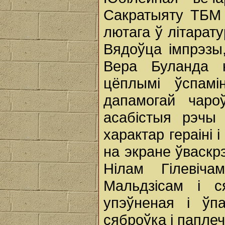
Сакратыяту ТБМ 
лютага ў літарат
Вядоўца імпрэзы,
Вера Буланда н
цёплымі ўспамі
дапамогай чароў
асабістыя рэчы 
характар гераіні 
на экране ўваскр
Нілам Гілевіч
Мальдзісам і с
упэўненая і ўп
сяброўка і паплеч