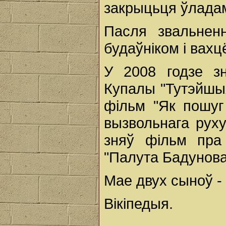
закрыцьця ўладам
Пасля звальненн
будаўніком і вахц
У 2008 годзе з
Купалы "Тутэйшыя
фільм "Як пошуг
вызвольнага руху
зняў фільм пра
"Палута Бадунова.
Мае двух сыноў -
Вікіпедыя.