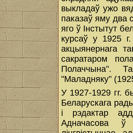
выкладаў ужо вя
паказаў яму два с
яго ў Інстытут б
курсаў у 1925 г
акцыянернага та
сакратаром пол
Полаччына". Т
"Маладняку" (192
У 1927-1929 гг. 
Беларускага радыё
і рэдактар адд
Адначасова ў 
лінгвістычнае а