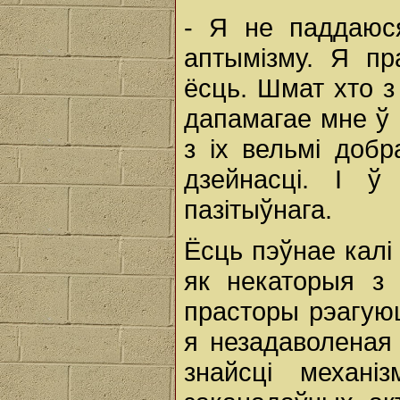
- Я не паддаюся
аптымізму. Я пр
ёсць. Шмат хто з
дапамагае мне ў м
з іх вельмі доб
дзейнасці. І ў
пазітыўнага.
Ёсць пэўнае калі
як некаторыя з 
прасторы рэагуюц
я незадаволеная 
знайсці механі