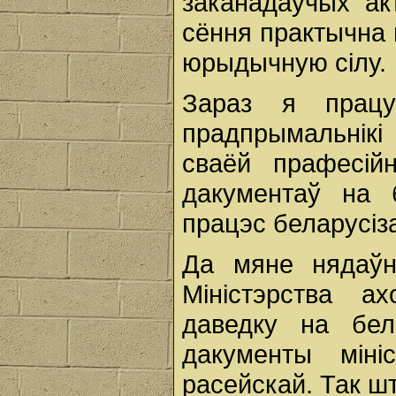
заканадаўчых ак
сёння практычна 
юрыдычную сілу.
Зараз я працу
прадпрымальнікі
сваёй прафесі
дакументаў на 
працэс беларусіз
Да мяне нядаўн
Міністэрства а
даведку на бел
дакументы міні
расейскай. Так ш