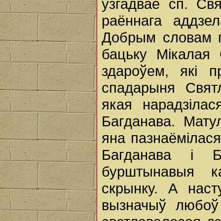
узгадвае сп. Свя
раённага аддзел
Добрым словам п
бацьку Мікалая 
здароўем, які 
спадарыня Свят
якая нарадзілас
Багданава. Мату
яна пазнаёмілася
Багданава і Б
бурштынавыя к
скрынку. А нас
вызначыў любоў 