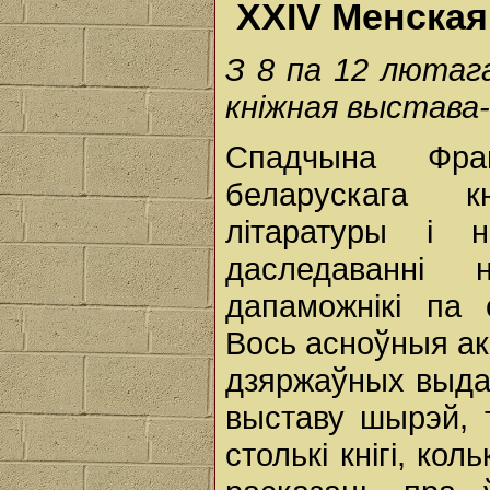
XXIV Менская
З
8
па
12
лютаг
кніжная
выстава
Спадчына Фра
беларускага кн
літаратуры і 
даследаванні
дапаможнікі па 
Вось асноўныя ак
дзяржаўных выдав
выставу шырэй, 
столькі кнігі, ко