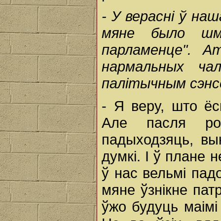
-
У
верасні
ў
наш
мяне
было
ш
парламенце".
А
нармальных
ча
палітычным
сэн
- Я веру, што ё
Але пасля ро
падыходзяць, вы
думкі. І ў плане 
ў нас вельмі пад
мяне ўзнікне пат
ўжо будуць маімі