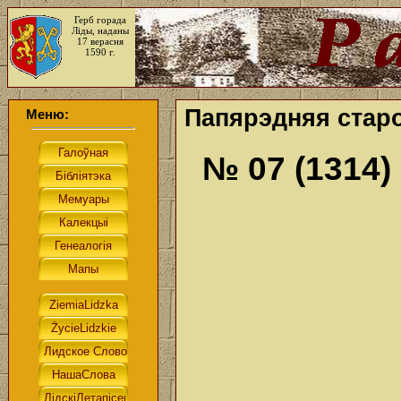
Герб горада
Ліды, наданы
17 верасня
1590 г.
Папярэдняя старо
Меню:
№ 07 (1314)