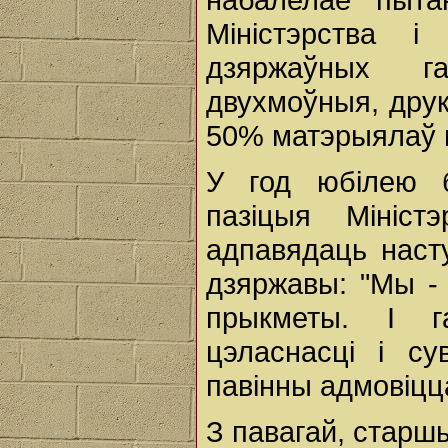
Міністэрства і
дзяржаўных га
двухмоўныя, дру
50% матэрыялаў 
У год юбілею б
пазіцыя Мініст
адпавядаць наст
дзяржавы: "Мы -
прыкметы. I г
цэласнасці і с
павінны адмовіцц
З павагай, старш