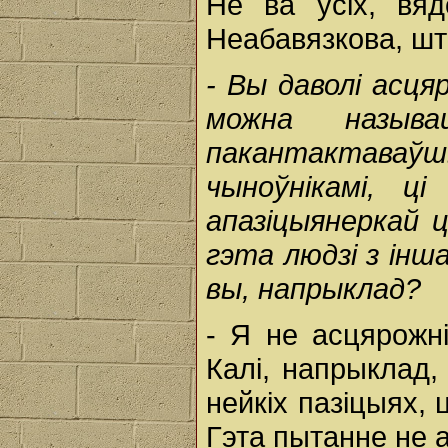
Не ва ўсіх, вя
Неабавязкова, што
-
Вы
даволі
асця
можна
назы
пакантактав
чыноўнікамі,
ц
апазіцыянеркай
гэта
людзі
з
інш
вы,
напрыклад?
- Я не асцярожні
Калі, напрыклад,
нейкіх пазіцыях, 
Гэта пытанне не а