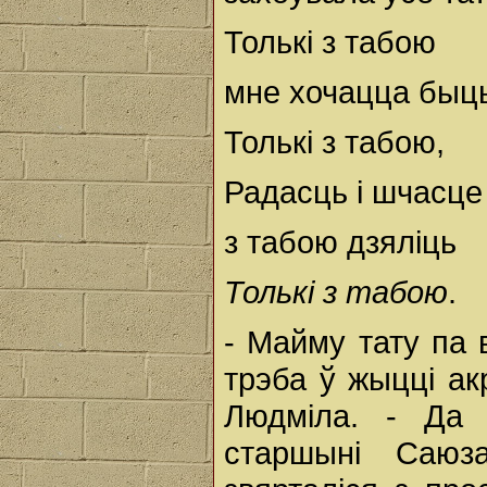
Толькі з табою
мне хочацца быць
Толькі з табою,
Радасць і шчасце
з табою дзяліць
Толькі з табою
.
- Майму тату па 
трэба ў жыцці ак
Людміла. - Да 
старшыні Саюза