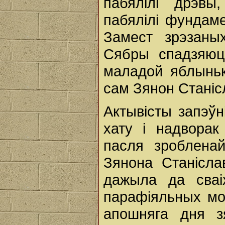
пабялілі дрэвы
пабялілі фундаме
Замест зрэзаны
Сябры спадзяюц
маладой яблыньк
сам Зянон Станіс
Актывісты запэўн
хату і надворак
пасля зроблена
Зянона Станісла
дажыла да сваі
парафіяльных мог
апошняга дня з