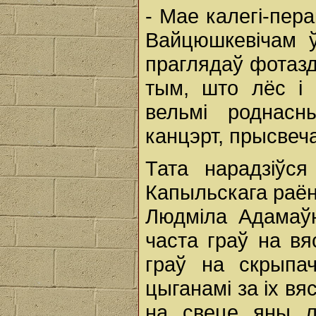
- Мае калегі-пер
Вайцюшкевічам 
праглядаў фотазд
тым, што лёс і
вельмі роднас
канцэрт, прысвеч
Тата нарадзіўс
Капыльскага раён
Людміла Адамаўн
часта граў на вя
граў на скрыпа
цыганамі за іх вя
на свеце яны л