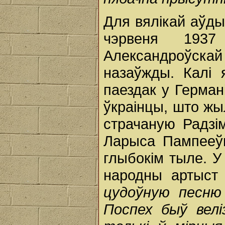
Для вялікай аўд
чэрвеня 193
Александроўскай
назаўжды. Калі 
паездак у Германі
ўкраінцы, што жыл
страчаную Радзі
Ларыса Пампееў
глыбокім тыле. У
народны артыст
цудоўную песню
Поспех быў велі