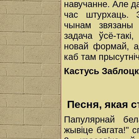
навучанне. Але да
час штурхаць.
чынам звязаны 
задача ўсё-такі
новай формай, а
каб там прысутні
Кастусь Заблоцк
Песня, якая 
Папулярнай бел
жывіце багата!" с