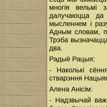
многія вельмі з
далучаюцца да
мысленнем і раз
Адным словам, п
Трэба вызначацца
два.
Радыё Рацыя:
- Наколькі сён
стварэння Нацыян
Алена Анісім:
- Надзвычай важ