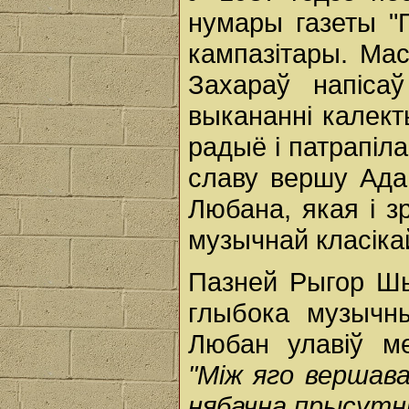
нумары газеты "П
кампазітары. Маст
Захараў напіса
выкананні калект
радыё і патрапіл
славу вершу Ада
Любана, якая і з
музычнай класіка
Пазней Рыгор Шы
глыбока музычны
Любан улавіў м
"Між яго вершава
нябачна прысутні