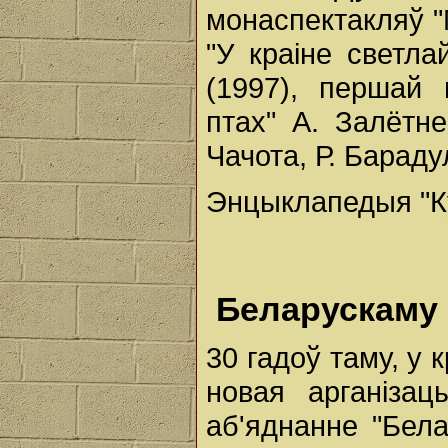
монаспектакляў "
"У краіне светла
(1997), першай 
птах" А. Залётне
Чачота, Р. Барадул
Энцыклапедыя "Ку
Беларускаму 
30 гадоў таму, у к
новая арганіза
аб'яднанне "Бела