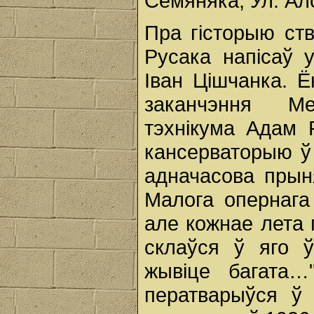
Семяняка, Ул. Ало
Пра гісторыю ст
Русака напісаў 
Іван Цішчанка. Ё
заканчэння Ме
тэхнікума Адам 
кансерваторыю ў
адначасова прын
Малога опернага
але кожнае лета 
склаўся ў яго 
жывіце багата…
ператварыўся ў