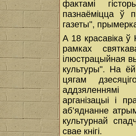
фактамі гістор
пазнаёміцца ў 
газеты", прымерк
А 18 красавіка ў
рамках святка
ілюстрацыйная в
культуры". На ё
цягам дзесяці
аддзяленнямі 
арганізацыі і п
аб'яднанне атры
культурнай спа
свае кнігі.