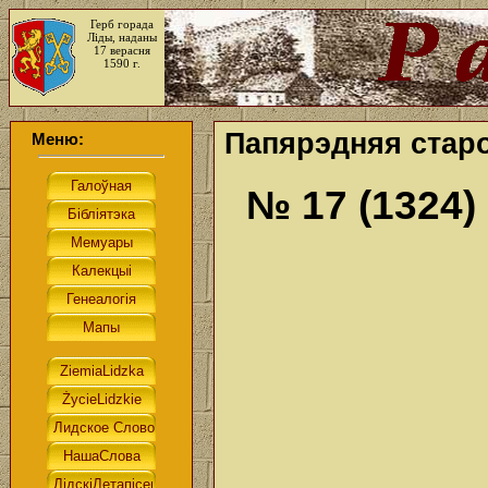
Герб горада
Ліды, наданы
17 верасня
1590 г.
Папярэдняя старо
Меню:
№ 17 (1324)