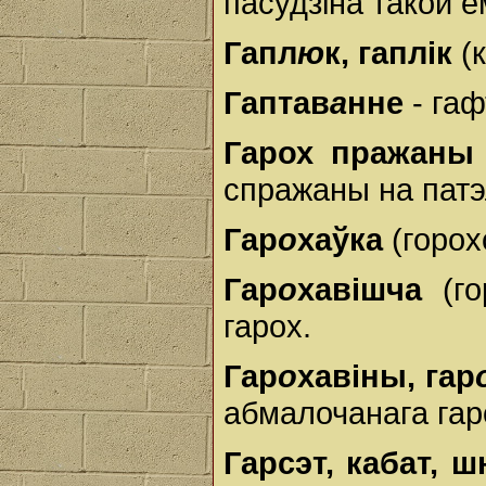
пасудзіна такой ё
Гапл
ю
к, гаплік
(к
Гаптав
а
нне
- гаф
Гарох пражаны
спражаны на патэл
Гар
о
хаўка
(горох
Гар
о
хавішча
(го
гарох.
Гар
о
хавіны, гар
абмалочанага гар
Гарсэт, кабат, ш