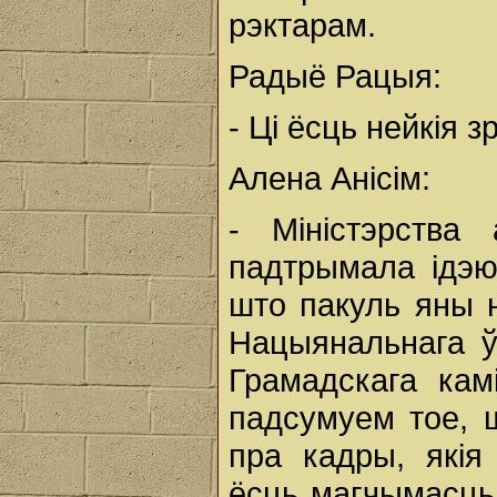
рэктарам.
Радыё Рацыя:
- Ці ёсць нейкія з
Алена Анісім:
- Міністэрств
падтрымала ідэю
што пакуль яны н
Нацыянальнага ў
Грамадскага кам
падсумуем тое, ш
пра кадры, якія
ёсць магчымасць 