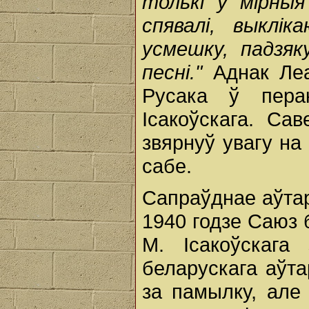
толькі ў мірныя
спявалі, выклі
усмешку, падзя
песні."
Аднак Леа
Русака ў пера
Ісакоўскага. Са
звярнуў увагу на 
сабе.
Сапраўднае аўтар
1940 годзе Саюз 
М. Ісакоўскага
беларускага аўта
за памылку, але 