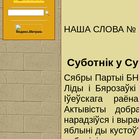
НАША СЛОВА № 17 
Суботнік у Су
Сябры Партыі БН
Ліды і Бярозаўкі
Іўеўскага раё
Актывісты добр
нарадзіўся і выра
яблыні ды кустоў