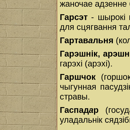
жаночае адзенне 
Гарсэт
- шырокі п
для сцягвання тал
Гартав
а
льня
(кол
Гарэшнік, арэшн
гарэхі (арэхі).
Гаршчок
(горшок
чыгунная пасудз
стравы.
Гаспад
а
р
(госуда
уладальнік сядзіб