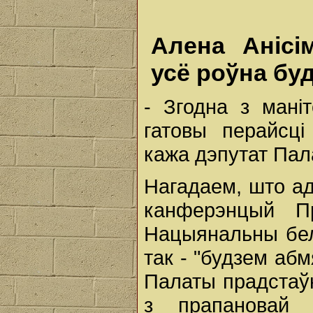
Алена Анісі
усё роўна бу
- Згодна з маніт
гатовы перайсці
кажа дэпутат Пал
Нагадаем, што ад
канферэнцый Пр
Нацыянальны бел
так - "будзем абм
Палаты прадстаўн
з прапановай 