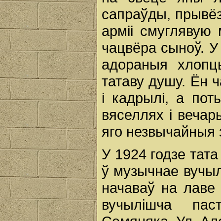
сапраўды, прывёз
арміі смуглявую 
чацвёра сыноў. У
адораныя хлопц
татаву душу. Ён ч
і кадрылі, а по
вяселлях і вечар
яго незвычайныя 
У 1924 годзе тата
ў музычнае вучыл
начаваў на лаве 
вучылішча пас