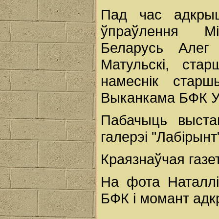
Пад час адкрыц
ўпраўлення Мі
Беларусь Алег
Матульскі, ста
намеснік старш
Выканкама БФК У
Пабачыць выст
галерэі "Лабірынт
Краязнаўчая газе
На фота Наталлі
БФК і момант адк