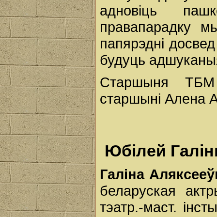
адновіць па
правапарадку м
папярэдні досвед
будуць адшуканыя
Старшыня ТБМ
старшыні Алена А
Юбілей Галін
Галіна Аляксее
беларуская актр
тэатр.-маст. інс