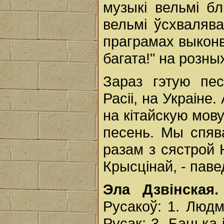
музыкі вельмі б
вельмі ўсхвалява
праграмах выкон
багата!" на розны
Зараз гэтую пес
Расіі, на Украіне
на кітайскую мову
песень. Мы спя
разам з сястрой 
Крысцінай, - пав
Эла Дзвінская.
Русакоў: 1. Людм
Русак; 3. Бацька 