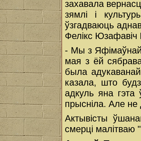
захавала вернасц
зямлі і культур
ўзгадваюць аднав
Фелікс Юзафавіч 
- Мы з Яфімаўнай
мая з ёй сябрав
была адукаванай
казала, што буд
адкуль яна гэта 
прысніла. Але н
Актывісты ўшана
смерці малітваю 