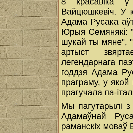
8 красавіка ў
Вайцюшкевіч. У 
Адама Русака аўт
Юрыя Семянякі: "
шукай ты мяне", 
артыст звярт
легендарнага паэ
годдзя Адама Ру
праграму, у яко
прагучала па-італ
Мы пагутарылі з
Адамаўнай Рус
раманскіх моваў 