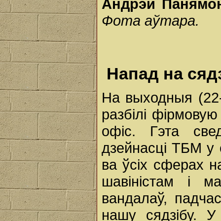
Андрэй Панямон
Фота аўтара.
Напад на сяд
На выходныя (22-
разбілі фірмову
офіс. Гэта св
дзейнасці ТБМ у
ва ўсіх сферах 
шавіністам і м
вандалаў, падча
нашу сядзібу. У