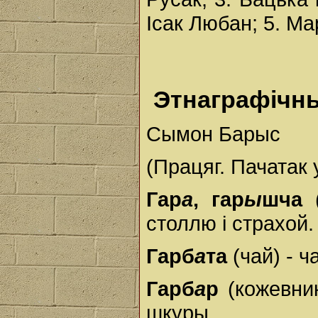
Ісак Любан; 5. Ма
Этнаграфічн
Сымон Барыс
(Працяг. Пачатак 
Гар
а
, гар
ы
шча
(
столлю і страхой.
Гарб
а
та
(чай) - ча
Гарб
а
р
(кожевник
шкуры.