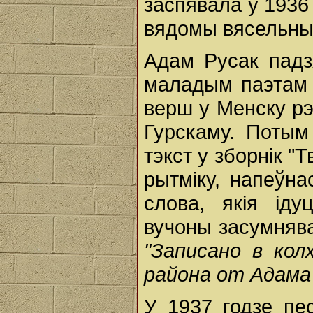
заспявала ў 1936
вядомы вясельны
Адам Русак падз
маладым паэтам 
верш у Менску рэд
Гурскаму. Потым
тэкст у зборнік 
рытміку, напеўна
слова, якія іду
вучоны засумняваў
"Записано в кол
района от Адама 
У 1937 годзе пе