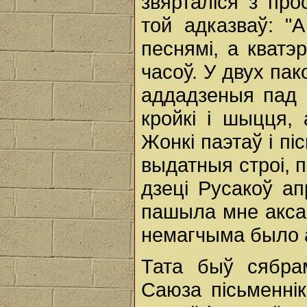
звярталіся з про
той адказваў: "
песнямі, а кват
часоў. У двух пак
аддадзеныя пад 
кройкі і шыцця,
Жонкі паэтаў і пі
выдатныя строі, п
дзеці Русакоў а
пашыла мне аксам
немагчыма было а
Тата быў сябрам
Саюза пісьменнік