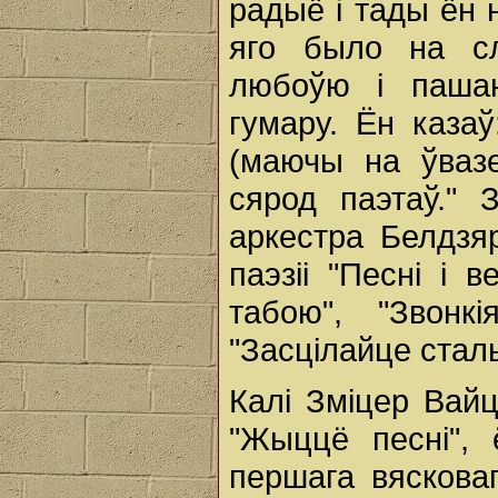
радыё і тады ён 
яго было на сл
любоўю і пашан
гумару. Ён каза
(маючы на ўваз
сярод паэтаў." 
аркестра Белдзяр
паэзіі "Песні і 
табою", "Звонкі
"Засцілайце сталы
Калі Зміцер Вайц
"Жыццё песні",
першага вясковаг