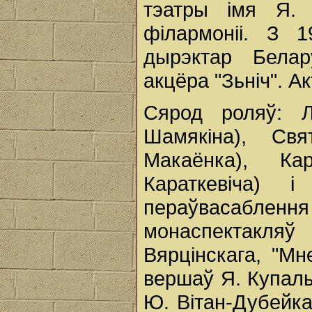
тэатры імя Я.
філармоніі. З 1
дырэктар Белар
акцёра "Зьніч". 
Сярод роляў: Л
Шамякіна), Св
Макаёнка), Кар
Караткевіча) і
пераўвасабле
монаспектакляў
Вярцінскага, "М
вершаў Я. Купалы
Ю. Вітан-Дубейка