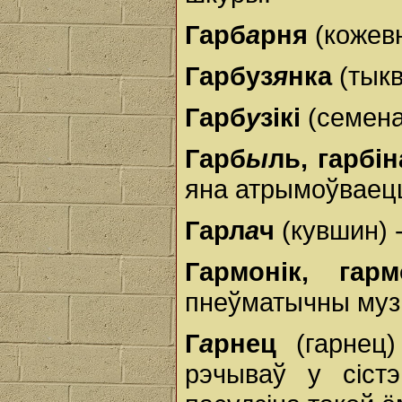
Гарб
а
рня
(кожевн
Гарбуз
я
нка
(тыкв
Гарб
у
зікі
(семена 
Гарб
ы
ль, гарбін
яна атрымоўваецц
Гарл
а
ч
(кувшин) -
Гармонік, гар
пнеўматычны музы
Г
а
рнец
(гарнец)
рэчываў у сіст