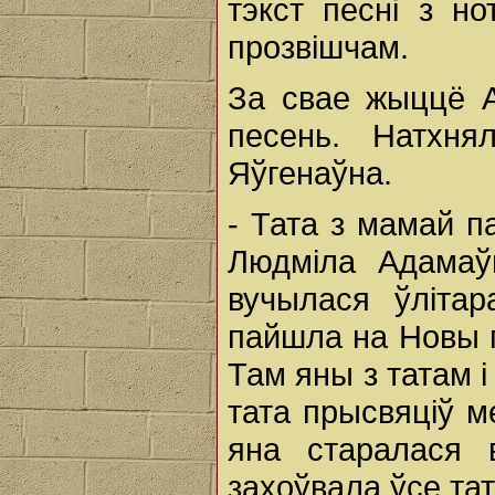
тэкст песні з н
прозвішчам.
За свае жыццё 
песень. Натхн
Яўгенаўна.
- Тата з мамай па
Людміла Адамаў
вучылася ўліта
пайшла на Новы г
Там яны з татам і
тата прысвяціў 
яна старалася 
захоўвала ўсе та