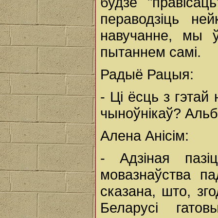
будзе "правісац
пераводзіць ней
навучанне, мы 
пытаннем самі.
Радыё Рацыя:
- Ці ёсць з гэта
чыноўнікаў? Альб
Алена Анісім:
- Адзіная паз
мовазнаўства п
сказана, што, зго
Беларусі гато