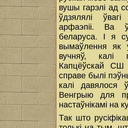
вушы гарэлі ад 
ўдзялялі ўваг
арфаэпіі. Ва 
беларуса. І я с
вымаўлення як у
вучняў, калі 
Капцёўскай СШ 
справе былі пэўны
калі давялося 
Венгрыю для пр
настаўнікамі на к
Так што русіфік
толькі на тым, ш