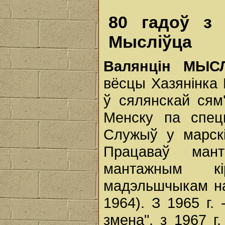
80 гадоў з 
Мысліўца
Валянцін МЫС
вёсцы Хазянінка 
ў сялянскай сям
Менску па спецы
Служыў у марскі
Працаваў мант
мантажным кі
мадэльшчыкам на
1964). З 1965 г.
змена", з 1967 г