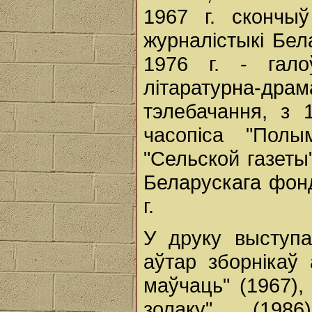
1967 г. скончы
журналістыкі Бел
1976 г. - гало
літаратурна-д
тэлебачання, з 
часопіса "Полы
"Сельской газеты"
Беларускага фон
г.
У друку выступа
аўтар зборнікаў
маўчаць" (1967),
золаку" (198