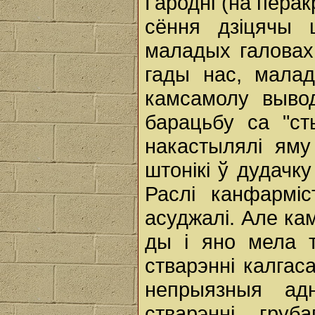
Гародні (на перак
сёння дзіцячы 
маладых галовах
гады нас, малад
камсамолу вывод
барацьбу са "ст
накастылялі яму
штонікі ў дудачк
Раслі канфарміст
асуджалі. Але ка
ды і яно мела 
стварэнні калгас
непрыязныя ад
стварэнні, груб