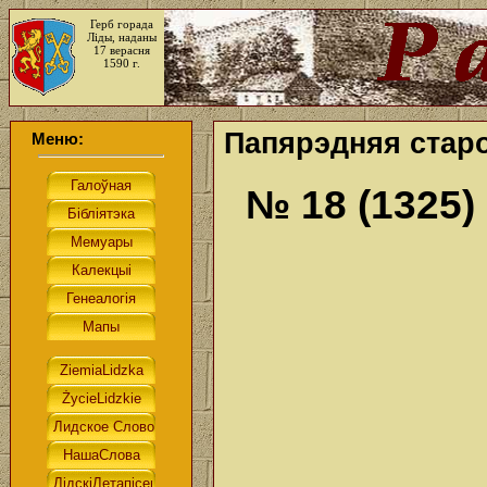
Герб горада
Ліды, наданы
17 верасня
1590 г.
Папярэдняя старо
Меню:
№ 18 (1325)