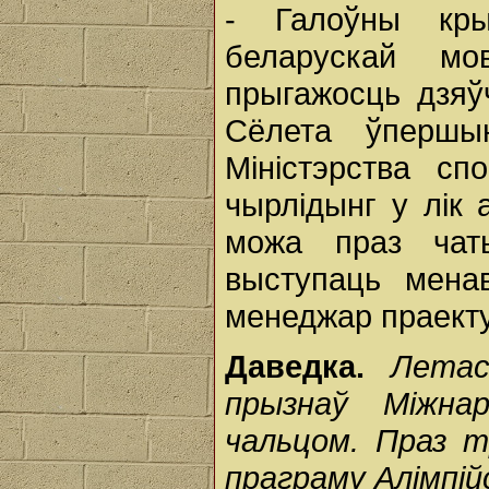
- Галоўны кры
беларускай м
прыгажосць дзяўч
Сёлета ўпершы
Міністэрства с
чырлідынг у лік а
можа праз чат
выступаць менав
менеджар праекту
Даведка.
Летас
прызнаў Міжна
чальцом. Праз т
праграму Алімпійс