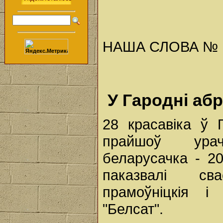
НАША СЛОВА № 18 
У Гародні аб
28 красавіка ў 
прайшоў урач
беларусачка - 2
паказвалі св
прамоўніцкія і
"Белсат".