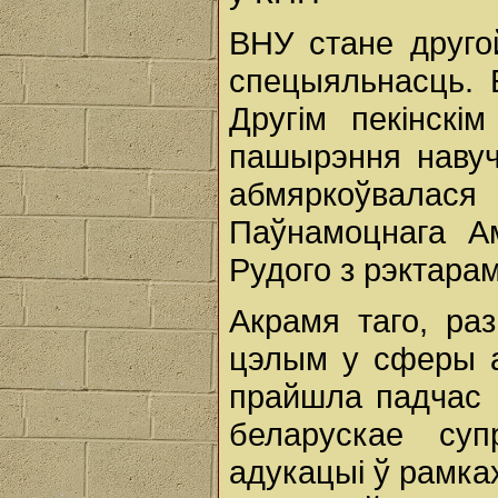
ВНУ стане другой
спецыяльнасць. 
Другім пекінскі
пашырэння навуч
абмяркоўвалася
Паўнамоцнага А
Рудого з рэктара
Акрамя таго, раз
цэлым у сферы а
прайшла падчас 
беларускае су
адукацыі ў рамках