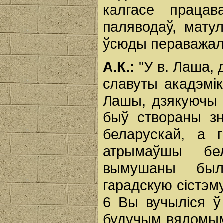
калгасе праца
паляводаў, мату
ўсюды пераважал
А.К.:
"У в. Лаша, 
славуты акадэмік
Лашы, дзякуючы з
быў створаны зн
беларускай, а г
атрымаўшы бе
вымушаны был
гарадскую сістэм
6 Вы вучыліся 
будучым вядомым