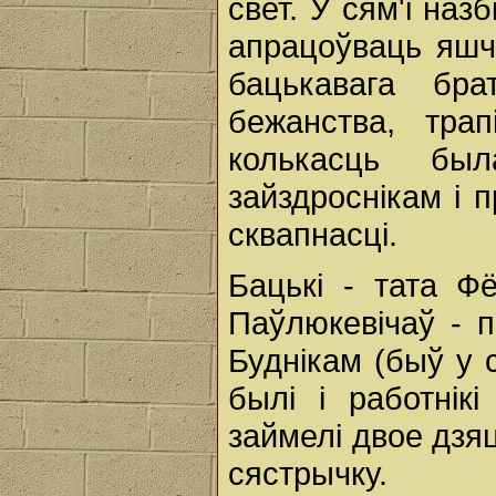
свет. У сям'і наз
апрацоўваць яшчэ
бацькавага бр
бежанства, тра
колькасць бы
зайздроснікам і 
сквапнасці.
Бацькі - тата Ф
Паўлюкевічаў - п
Буднікам (быў у 
былі і работнік
займелі двое дзяц
сястрычку.