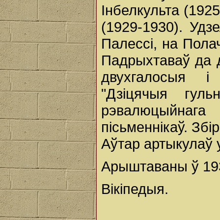
Інбелкульта (192
(1929-1930). Удз
Палессі, на Пола
Падрыхтаваў да д
двухгалосыя і
"Дзіцячыя гуль
рэвалюцыйнага
пісьменнікаў. Збі
Аўтар артыкулаў 
Арыштаваны ў 193
Вікіпедыя.