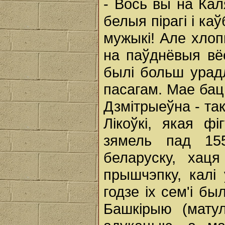
- Вось вы на Кал
белыя пірагі і ка
мужыкі! Але хлоп
на паўднёвыя вёс
былі больш урад
пасагам. Мае баць
Дзмітрыеўна - та
Лікоўкі, якая фі
зямель пад 155
беларуску, хаця
прышчэпку, калі
годзе іх сем'і бы
Башкірыю (мату