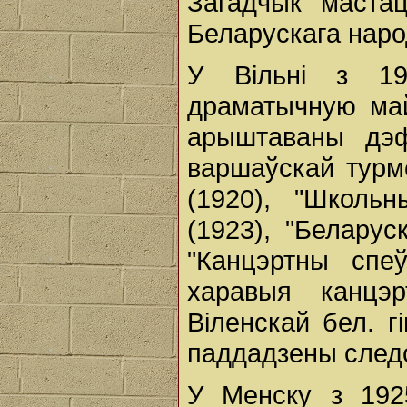
Загадчык мастац
Беларускага наро
У Вільні з 19
драматычную май
арыштаваны дэф
варшаўскай турме
(1920), "Школьн
(1923), "Беларус
"Канцэртны спеў
харавыя канцэ
Віленскай бел. г
паддадзены следс
У Менску з 192