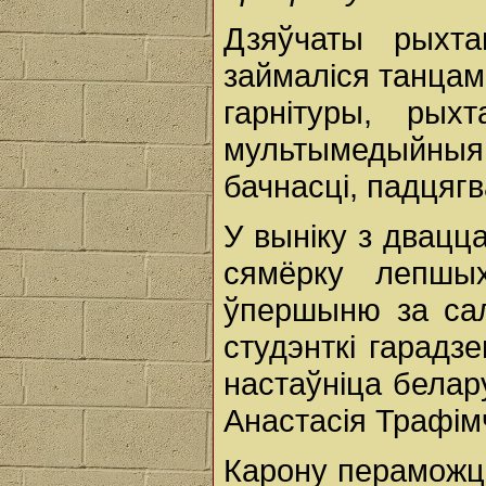
Дзяўчаты рыхта
займаліся танцам
гарнітуры, рых
мультымедыйныя а
бачнасці, падцягв
У выніку з двацц
сямёрку лепшы
ўпершыню за сал
студэнткі гарадз
настаўніца бела
Анастасія Трафімч
Карону пераможц