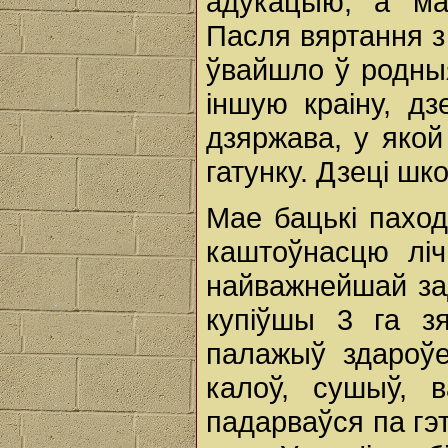
адукацыю, а ма
Пасля вяртання з
ўвайшло ў родныя
іншую краіну, д
дзяржава, у якой
гатунку. Дзеці шк
Мае бацькі паходз
каштоўнасцю лі
найважнейшай за
купіўшы 3 га зя
палажыў здароўе
калоў, сушыў, 
падарваўся па гэ