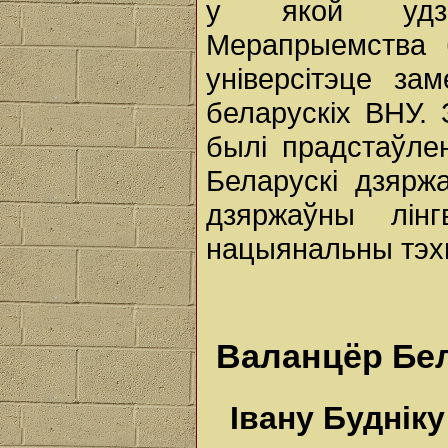
у якой удзел
Мерапрыемства б
універсітэце за
беларускіх ВНУ.
былі прадстаўлен
Беларускі дзяржа
дзяржаўны лінг
нацыянальны тэхн
Валанцёр Б
Івану Будніку 