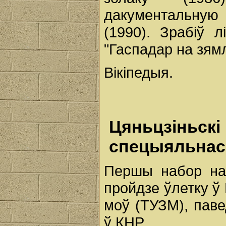
дакументальную
(1990). Зрабіў л
"Гаспадар на зямл
Вікіпедыя.
Цяньцзіньскі
спецыяльнас
Першы набор на
пройдзе ўлетку ў
моў (ТУЗМ), паве
ў КНР.