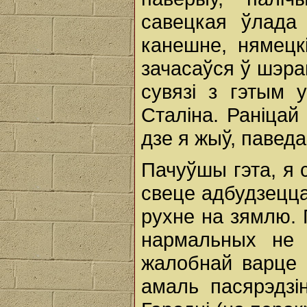
савецкая ўлада 
канешне, нямецкі
зачасаўся ў шэраг
сувязі з гэтым 
Сталіна. Раніцай 
дзе я жыў, паведа
Пачуўшы гэта, я 
свеце адбудзецца:
рухне на зямлю. 
нармальных не
жалобнай варце к
амаль пасярэдзі