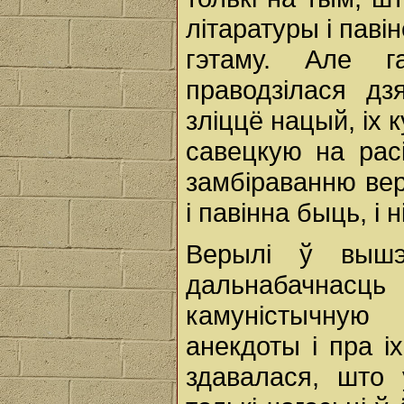
літаратуры і пав
гэтаму. Але 
праводзілася дз
зліццё нацый, іх к
савецкую на расі
замбіраванню ве
і павінна быць, і 
Верылі ў вышэ
дальнабачнасць
камуністычную 
анекдоты і пра і
здавалася, што 