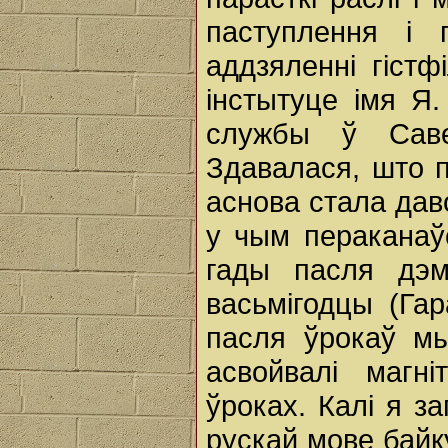
паступлення і 
аддзяленні гістф
інстытуце імя Я.
службы ў Саве
Здавалася, што п
аснова стала даво
у чым пераканаў
гады пасля дэм
васьмігодцы (Гар
пасля ўрокаў м
асвойвалі магн
ўроках. Калі я за
рускай мове байку