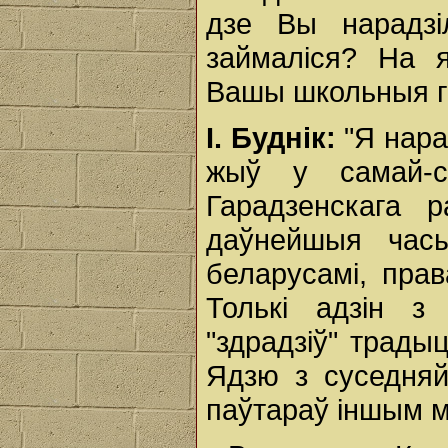
дзе Вы нарадзі
займаліся? На я
Вашы школьныя г
І. Буднік:
"Я нарад
жыў у самай-с
Гарадзенскага 
даўнейшыя час
беларусамі, прав
Толькі адзін з 
"здрадзіў" традыц
Ядзю з суседняй
паўтараў іншым 