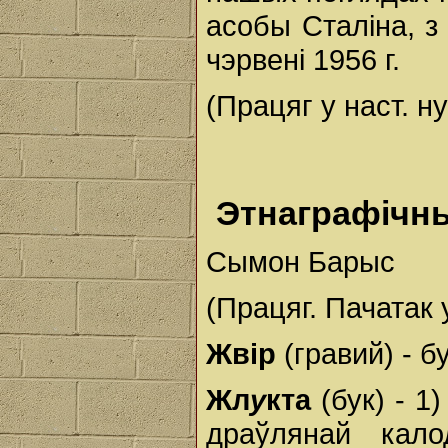
асобы Сталіна, з 
чэрвені 1956 г.
(Працяг у наст. н
Этнаграфічн
Сымон Барыс
(Працяг. Пачатак 
Жвір
(гравий) - б
Жл
у
кта
(бук) - 1
драўлянай кало