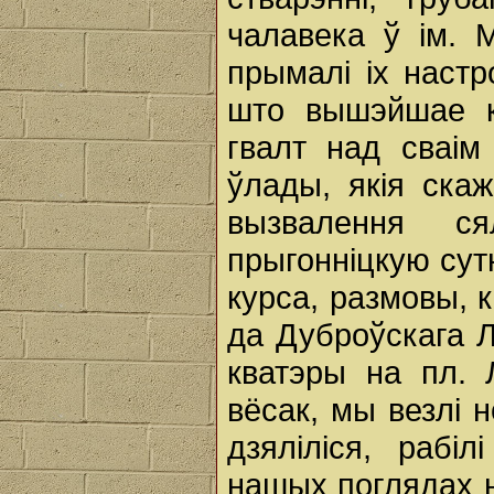
чалавека ў ім. М
прымалі іх настр
што вышэйшае кі
гвалт над сваім
ўлады, якія ска
вызвалення 
прыгонніцкую сут
курса, размовы, к
да Дуброўскага Л
кватэры на пл. 
вёсак, мы везлі 
дзяліліся, раб
нашых поглядах 