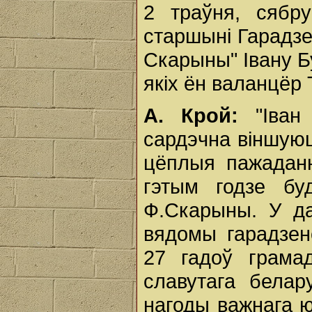
2 траўня, сябру
старшыні Гарадзе
Скарыны" Івану Бу
якіх ён валанцёр 
А. Крой:
"Іван 
сардэчна віншую
цёплыя пажаданн
гэтым годзе бу
Ф.Скарыны. У да
вядомы гарадзен
27 гадоў грамад
славутага белар
нагоды важнага ю