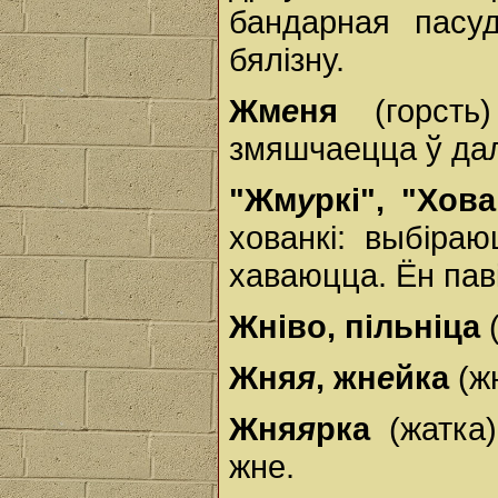
бандарная пасуд
бялізну.
Жм
е
ня
(горсть)
змяшчаецца ў дал
"Жм
у
ркі", "Хова
хованкі: выбіра
хаваюцца. Ён паві
Жніво, пільніца
(
Жня
я
, жн
е
йка
(жн
Жня
я
рка
(жатка)
жне.