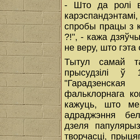
- Што да ролі 
карэспандэнта
спробы працы з к
?!", - кажа дзяўч
не веру, што гэта
Тытул самай та
прысудзілі ў 
"Гарадзенская
фальклорнага ко
кажуць, што ме
адраджэння бел
дзеля папуляры
творчасці, прыця