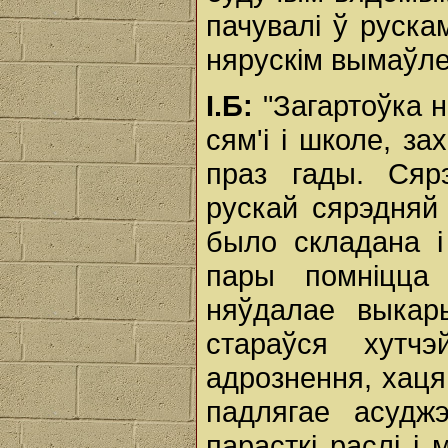
пачувалі ў руска
нярускім вымаўл
І.Б:
"Загартоўка н
сям'і і школе, з
праз гады. Ся
рускай сярэдняй 
было складана і
пары помніцца
няўдалае выкары
стараўся хутчэ
адрознення, хаця
падлягае асуджэ
парасткі раслі і