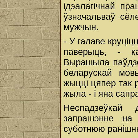
ідэалагічнай пра
ўзначальваў сёл
мужчын.
- У галаве круціц
паверыць, - к
Вырашыла паўдзе
беларускай мов
жыцці цяпер так 
жыла - і яна сапр
Неспадзеўкай 
запрашэнне на 
суботнюю ранішн