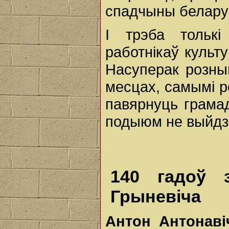
спадчыны белару
І трэба толькі
работнікаў куль
Насуперак розны
месцах, самымі р
павярнуць грама
подыюм не выйдз
140 гадоў 
Грыневіча
Антон Антонав