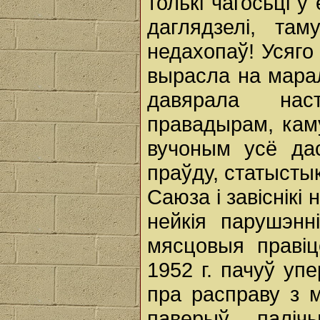
толькі чагосьці ў 
даглядзелі, та
недахопаў! Усяго
вырасла на мара
давярала наст
правадырам, кам
вучоным усё дас
праўду, статыстык
Саюза і завіснікі
нейкія парушэнн
мясцовыя правіц
1952 г. пачуў уп
пра расправу з 
паверыў, палі