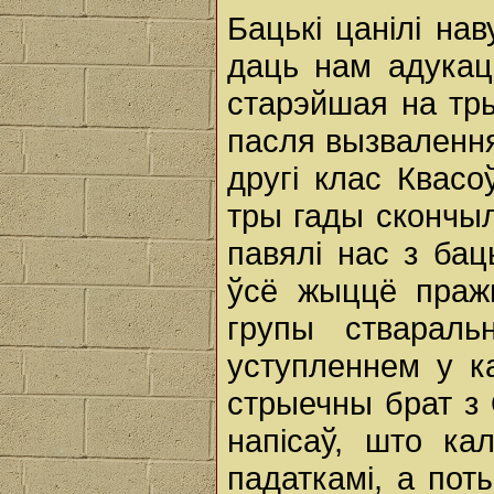
Бацькі цанілі на
даць нам адукац
старэйшая на тр
пасля вызвалення
другі клас Квас
тры гады скончыл
павялі нас з бац
ўсё жыццё пражы
групы ствараль
уступленнем у ка
стрыечны брат з
напісаў, што ка
падаткамі, а пот