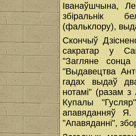
Іванаўшчына, Ле
збіральнік б
(фальклору), выда
Скончыў Дзіснен
сакратар у Сан
"Загляне сонца
"Выдавецтва Ант
гадах выдаў два
нотамі" (разам з 
Купалы "Гусляр"
апавяданняў Я.
"Апавяданні", збор