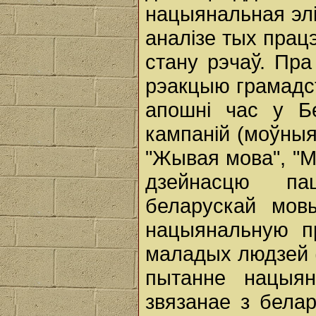
нацыянальная элі
аналізе тых прац
стану рэчаў. Пра
рэакцыю грамадст
апошні час у Бе
кампаній (моўныя
"Жывая мова", "Мо
дзейнасцю па
беларускай мо
нацыянальную п
маладых людзей (
пытанне нацыян
звязанае з белар