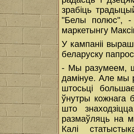
зрабіць традыцый
"Белы полюс", 
маркетынгу Максі
У кампаніі выраш
беларуску папрост
- Мы разумеем, 
дамінуе. Але мы 
штосьці больша
ўнутры кожнага б
што знаходзіц
размаўляць на м
Калі статысты