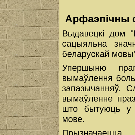
Арфаэпічны 
Выдавецкі дом "
сацыяльна знач
беларускай мовы
Упершыню прап
вымаўлення больш
запазычанняў. С
вымаўленне праз
што бытуюць у 
мове.
Прызначаецца