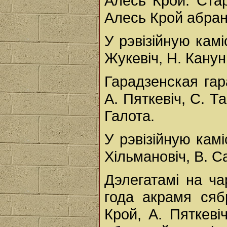
Алесь Крой. Ста
Алесь Крой абран
У рэвізійную кам
Жукевіч, Н. Канун
Гарадзенская га
А. Пяткевіч, С. Та
Галота.
У рэвізійную камі
Хільмановіч, В. С
Дэлегатамі на ча
года акрамя сяб
Крой, А. Пяткеві