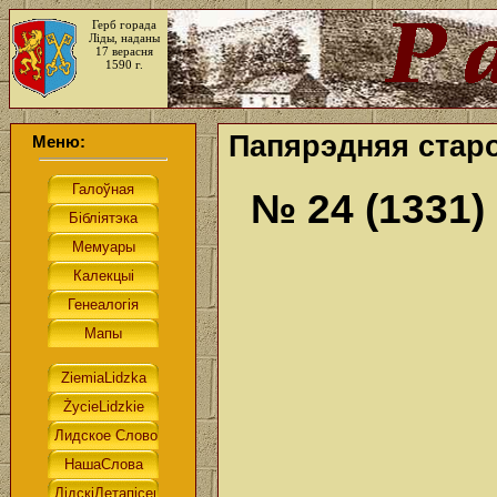
Герб горада
Ліды, наданы
17 верасня
1590 г.
Папярэдняя старо
Меню:
№ 24 (1331)