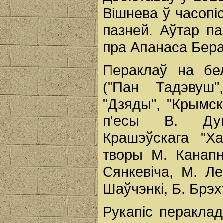
Вішнева ў часопіс
пазней. Аўтар па
пра Апанаса Бера
Пераклаў на бе
("Пан Тадэвуш"
"Дзяды", "Крымск
п'есы В. Дуні
Крашэўскага "Ха
творы М. Канапн
Сянкевіча, М. Ле
Шаўчэнкі, Б. Брэхт
Рукапіс перакла