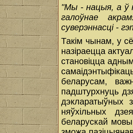
"Мы - нацыя, а ў
галоўнае акра
суверэннасці - гэ
Такім чынам, у сё
назіраецца актуа
становіцца адны
самаідэнтыфікац
беларусам, важ
падштурхнуць дз
дэкларатыўных 
няўхільных дзе
беларускай мовы.
зможа пазіцыяна