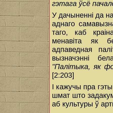
гэтага ўсё пачал
У дачыненні да н
аднаго самавызн
таго, каб краі
менавіта як б
адпаведная пал
вызначэнні бел
"Палітыка, як ф
[2:203]
І кажучы пра гэты
шмат што задакум
аб культуры ў ар