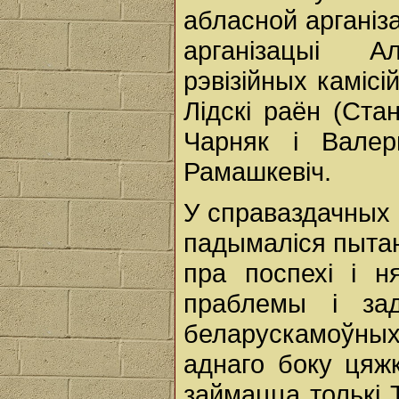
абласной арганіз
арганізацыі А
рэвізійных камісі
Лідскі раён (Ста
Чарняк і Валер
Рамашкевіч.
У справаздачных 
падымаліся пытан
пра поспехі і н
праблемы і за
беларускамоўных 
аднаго боку цяж
займацца толькі 