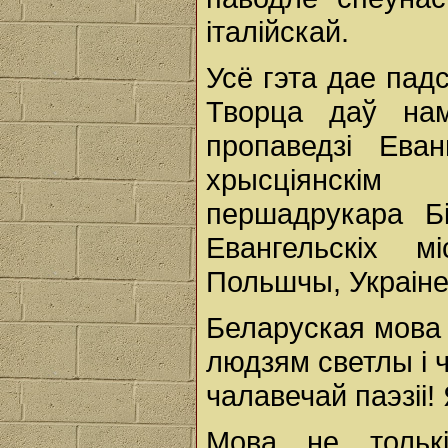
італійскай.
Усё гэта дае пад
Творца даў на
пропаведзі Ева
хрысціянскі
першадрукара Б
Евангельскіх м
Польшчы, Украіне
Беларуская мова 
людзям светлы і 
чалавечай паэзіі! 
Мова не тольк