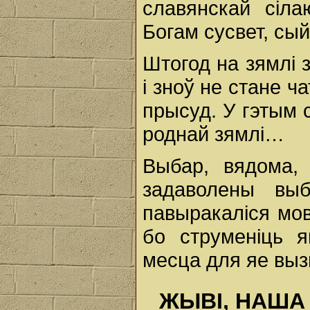
славянскай сіл
Богам сусвет, сый
Штогод на зямлі 
і зноў не стане ч
прысуд. У гэтым 
роднай зямлі…
Выбар, вядома,
задаволены выб
павыракаліся мов
бо струменіць 
месца для яе вы
ЖЫВІ, НАША