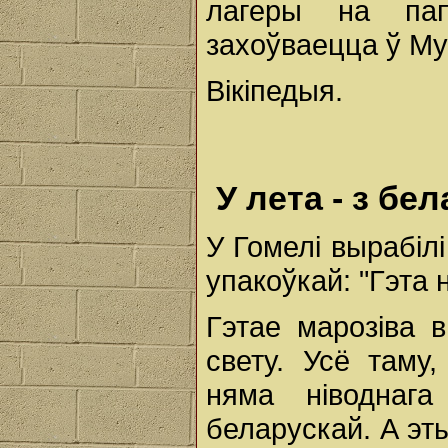
лагеры на па
захоўваецца ў Муз
Вікіпедыя.
У лета - з бе
У Гомелі вырабіл
упакоўкай: "Гэта 
Гэтае марозіва в
свету. Усё таму
няма ніводнаг
беларускай. А эты