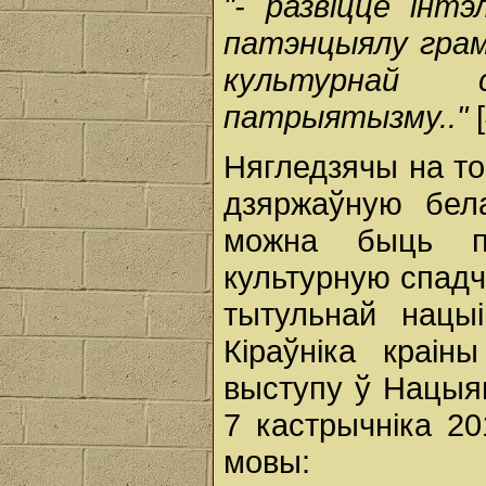
"- развіццё інт
патэнцыялу грама
культурнай 
патрыятызму.."
[
Нягледзячы на то
дзяржаўную бела
можна быць па
культурную спадч
тытульнай нацы
Кіраўніка краін
выступу ў Нацыя
7 кастрычніка 2
мовы: