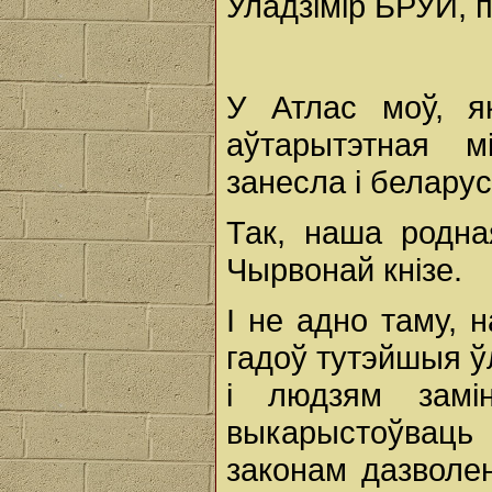
Уладзімір БРУЙ, п
У Атлас моў, як
аўтарытэтная 
занесла і беларус
Так, наша родна
Чырвонай кнізе.
І не адно таму, 
гадоў тутэйшыя ў
і людзям замі
выкарыстоўваць
законам дазволе