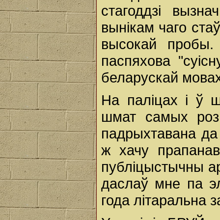
стагоддзі вызна
вынікам чаго ста
высокай пробы.
паспяхова "суісн
беларускай мовах
На паліцах і ў 
шмат самых розн
падрыхтавана да 
ж хачу прапанав
публіцыстычны арт
даслаў мне па э
года літаральна з