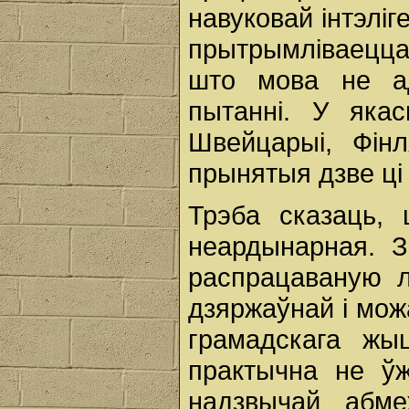
навуковай інтэліг
прытрымліваецца,
што мова не а
пытанні. У яка
Швейцарыі, Фінл
прынятыя дзве ц
Трэба сказаць,
неардынарная. З
распрацаваную л
дзяржаўнай і мо
грамадскага жы
практычна не ў
надзвычай абме