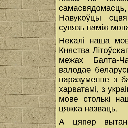
самасвядомасць
Навукоўцы сцвя
сувязь паміж мова
Некалі наша мо
Княства Літоўска
межах Балта-Ча
валодае беларуск
паразуменне з б
харватамі, з укра
мове столькі н
цяжка назваць.
А цяпер вытан