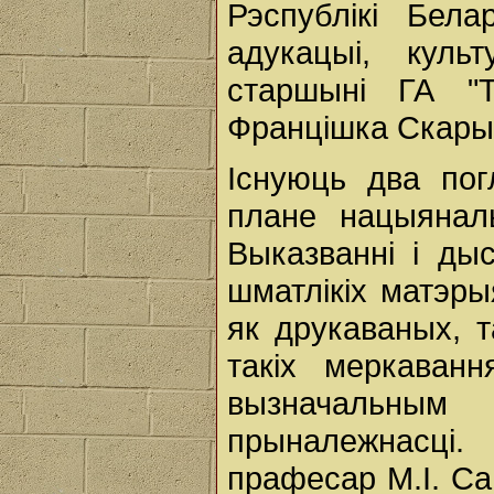
Рэспублікі Бела
адукацыі, кул
старшыні ГА "
Францішка Скарын
Існуюць два по
плане нацыяналь
Выказванні і дыс
шматлікіх матэр
як друкаваных, т
такіх меркаван
вызначальны
прыналежнасці.
прафесар М.І. Сав