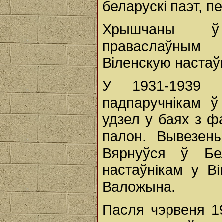
беларускі паэт, п
Хрышчаны ў 
праваслаўным
Віленскую настаў
У 1931-1939 г
падпаручнікам 
удзел у баях з ф
палон. Вывезен
Вярнуўся ў Бе
настаўнікам у 
Валожына.
Пасля чэрвеня 19