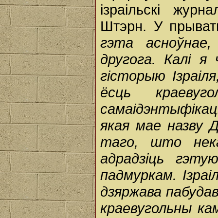
ізраільскі журн
Штэрн. У прыват
гэта асноўнае,
другога. Калі я
гісторыю Ізраіл
ёсць краевуг
самаідэнтыфікац
якая мае назву Д
таго, што нек
адрадзіць гэт
падмуркам. Ізраі
дзяржава пабудав
краевугольны кам