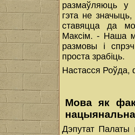
размаўляюць у 
гэта не значыць
ставяцца да мо
Максім. - Наша 
размовы і спрэ
проста зрабіць.
Настасся Роўда, 
Мова як фак
нацыянальнай
Дэпутат Палаты 