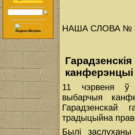
НАША СЛОВА № 24 
Гарадзенск
канферэнцыі
11 чэрвеня ў 
выбарчыя канфе
Гарадзенскай г
традыцыйна прав
Былі заслуханы