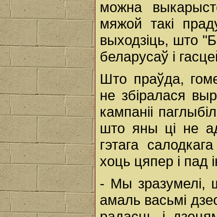
можна выкарыст
мяжой такі прад
выходзіць, што "
беларусаў і гасце
Што праўда, гоме
не збіралася выр
кампаніі паглыбіл
што яны ці не а
гэтага салодкаг
хоць цяпер і пад
- Мы зразумелі, 
амаль васьмі дзес
радасць і дзеця