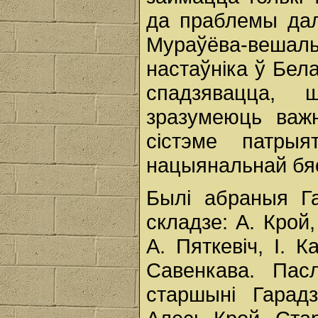
да праблемы дал
Мураўёва-вешаль
настаўніка ў Бела
спадзявацца,
зразумеюць важ
сістэме патры
нацыянальнай бяс
Былі абраныя Г
складзе: А. Крой,
А. Пяткевіч, І. 
Савенкава. Пас
старшыні Гарад