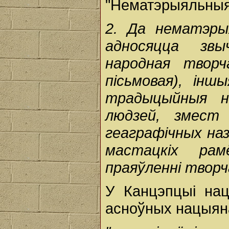
"Нематэрыяльныя
2. Да нематэры
адносяцца звы
народная творч
пісьмовая), інш
традыцыйныя н
людзей, змест 
геаграфічных наз
мастацкіх рам
праяўленні творч
У Канцэпцыі нац
асноўных нацыяна