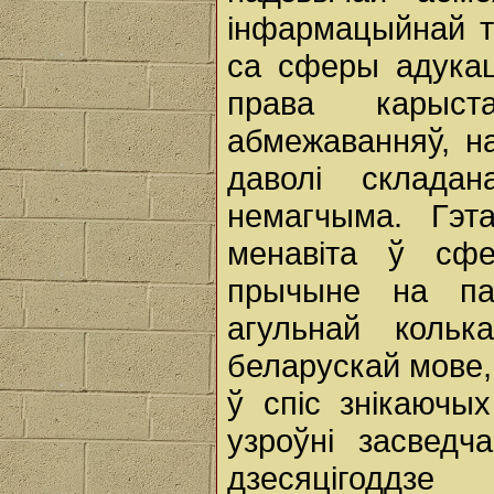
інфармацыйнай т
са сферы адукац
права карыс
абмежаванняў, н
даволі склада
немагчыма. Гэт
менавіта ў сфе
прычыне на па
агульнай кольк
беларускай мове
ў спіс знікаюч
узроўні засвед
дзесяцігоддз