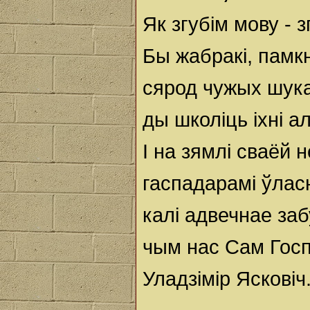
Як згубім мову - з
Бы жабракі, памк
сярод чужых шук
ды школіць іхні а
І на зямлі сваёй 
гаспадарамі ўласн
калі адвечнае заб
чым нас Сам Госп
Уладзімір Ясковіч