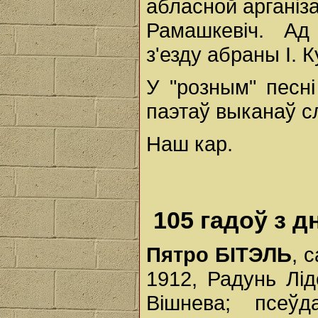
абласной арганіза
Рамашкевіч. Ад 
з'езду абраны І. К
У "розным" песн
паэтаў выканаў с
Наш кар.
105 гадоў з 
Пятро БІТЭЛЬ
, 
1912, Радунь Лід
Вішнева; псеўд