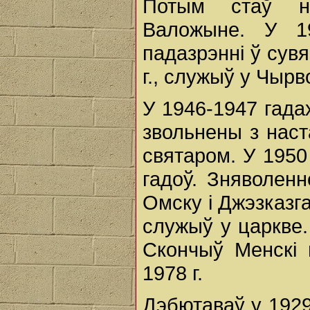
Потым стаў н
Валожыне. У 1
падазрэнні ў сув
г., служыў у Чырв
У 1946-1947 гада
звольнены з нас
святаром. У 1950
гадоў. Зняволен
Омску і Джэзказг
служыў у царкве.
Скончыў Менскі п
1978 г.
Дэбютаваў у 1929