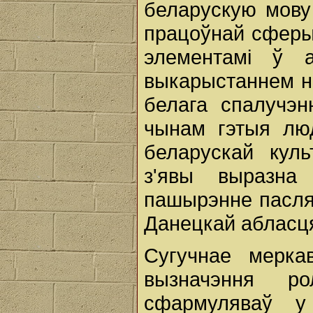
беларускую мову 
працоўнай сферы
элементамі ў а
выкарыстаннем на
белага спалучэн
чынам гэтыя люд
беларускай куль
з'явы выразна
пашырэнне пасля 
Данецкай абласц
Сугучнае мерка
вызначэння р
сфармуляваў у