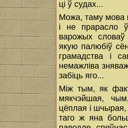
ці ў судах...
Можа, таму мова г
і не прарасло 
варожых словаў 
якую палюбіў сён
грамадства і с
немажліва зняваж
забіць яго...
Між тым, як фак
мякчэйшая, чым
цёплая і шчырая,
таго ж яна боль
паводле спеўнас