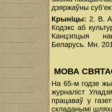
дзяржаўны суб'ек
Крыніцы:
2. В. А
Кодэкс аб культу
Канцэпцыя нац
Беларусь. Мн. 20
МОВА СВЯТАС
На 65-м годзе жы
журналіст Уладз
працаваў у газе
складанымі шлях