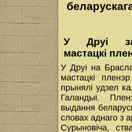
беларускага
У Друі за
мастацкі пле
У Друі на Брасл
мастацкі пленэ
прынялі удзел ка
Галандыі. Пле
выдання беларус
словах аднаго з а
Сурыновіча, ст