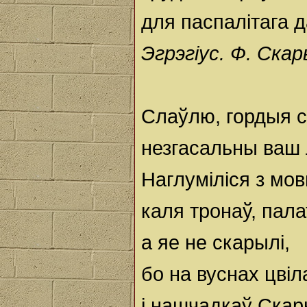
для паспалітага 
Эгрэгіус. Ф. Ска
Слаўлю, гордыя 
незгасальны ваш 
Наглуміліся з мо
каля тронаў, палат
а яе не скарылі,
бо на вуснах цвіл
і нашчадкаў Ска