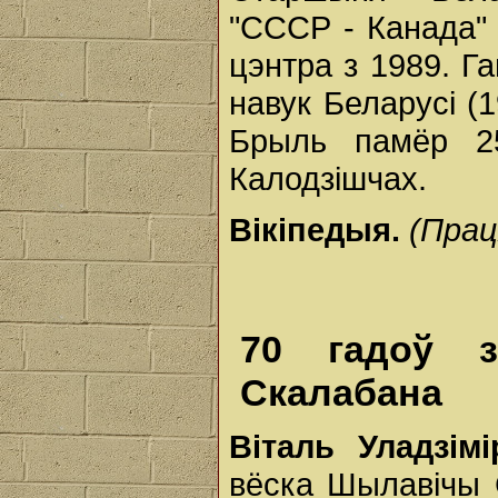
"СССР - Канада" 
цэнтра з 1989. Г
навук Беларусі (1
Брыль памёр 2
Калодзішчах.
Вікіпедыя.
(Прац
70 гадоў з
Скалабана
Віталь Уладзі
вёска Шылавічы С