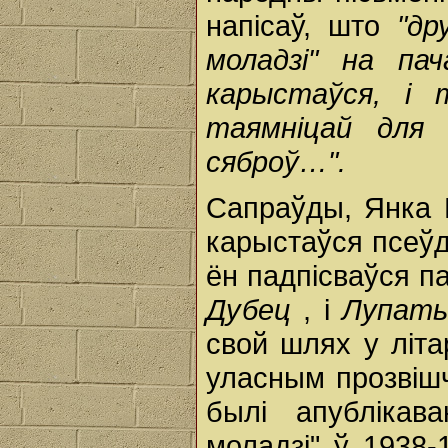
напісаў, што
"др
моладзі" на па
карыстаўся, і 
таямніцай для
сяброў…".
Сапраўды, Янка 
карыстаўся псеўд
ён падпісваўся па
Дубец
, і
Лупат
свой шлях у літа
уласным прозвіш
былі апублікав
моладзі" ў 1938-