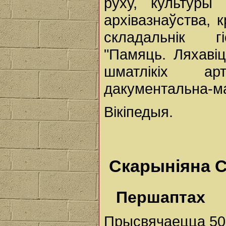
руху, культуры
архівазнаўства, к
складальнік гі
"Памяць. Ляхавіц
шматлікіх ар
дакументальна-ма
Вікіпедыя.
Скарыніяна С
Першаптах
Прысвячаецца 50