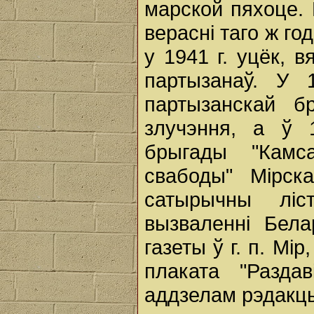
марской пяхоце. 
верасні таго ж го
у 1941 г. уцёк, 
партызанаў. У 
партызанскай б
злучэння, а ў 
брыгады "Камса
свабоды" Мірск
сатырычны ліс
вызваленні Бела
газеты ў г. п. Мі
плаката "Разда
аддзелам рэдакцы