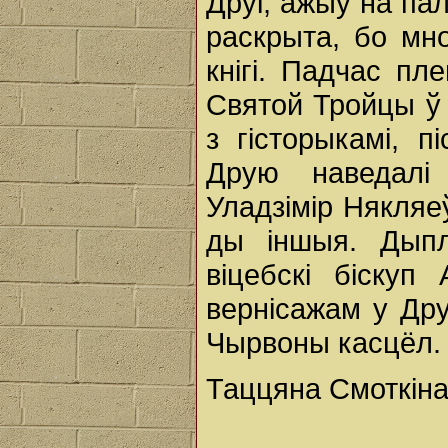
Друі, ажыў на па
раскрыта, бо мно
кнігі. Падчас пл
Святой Тройцы ў 
з гісторыкамі, п
Друю наведалі
Уладзімір Някляеў
ды іншыя. Дыпл
віцебскі біскуп
вернісажам у Дру
Чырвоны касцёл.
Таццяна Смоткін