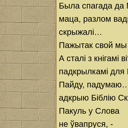
Была спагада да 
маца, разлом вад
скрыжалі…
Пажытак свой мы 
А сталі з кнігамі 
падкрылкамі для 
Пайду, падумаю…
адкрыю Біблію С
Пакуль у Слова
не ўвапруся, -