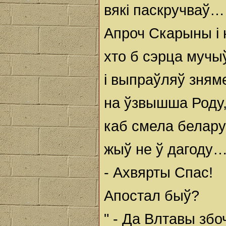
вякі паскручваў…
Апроч Скарыны і 
хто б сэрца мучы
і выпраўляў зням
на ўзвышша Роду,
каб смела белару
жыў не ў дагоду
- Ахвярты Спас!
Апостал быў?
" - Да Влтавы зб