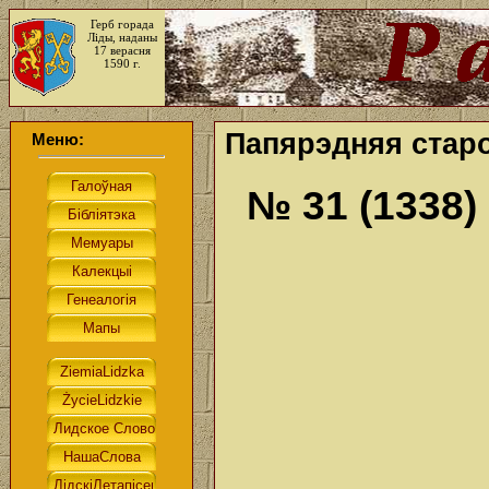
Герб горада
Ліды, наданы
17 верасня
1590 г.
Папярэдняя старо
Меню:
№ 31 (1338)