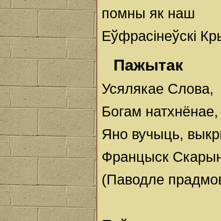
помны як наш
Еўфрасінеўскі Кр
Пажытак
Усялякае Слова,
Богам натхнёнае, 
Яно вучыць, выкр
Францыск Скары
(Паводле прадмо