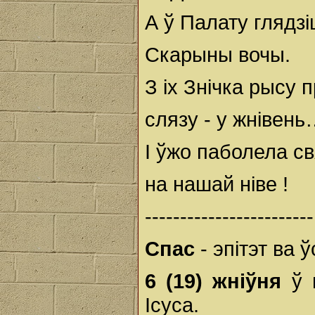
А ў Палату глядзіц
Скарыны вочы.
З іх Знічка рысу 
слязу - у жнівен
І ўжо паболела с
на нашай ніве !
------------------------
Спас
- эпітэт ва 
6 (19) жніўня
ў 
Ісуса.