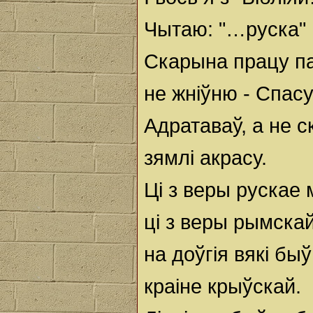
Чытаю: "…руска"
Скарына працу п
не жніўню - Спасу
Адратаваў, а не 
зямлі акрасу.
Ці з веры рускае 
ці з веры рымскай
на доўгія вякі быў
краіне крыўскай.