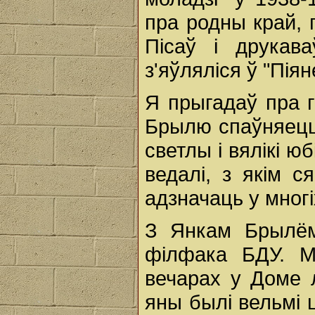
пра родны край, п
Пісаў і друкав
з'яўляліся ў "Піян
Я прыгадаў пра г
Брылю спаўняецц
светлы і вялікі ю
ведалі, з якім с
адзначаць у многі
З Янкам Брылём
філфака БДУ. М
вечарах у Доме л
яны былі вельмі 