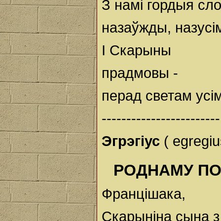
З намі гордыя сл
назаўжды, назусі
І Скарыны
прадмовы -
перад светам усім
------------------------
Эгрэгіус
( egregi
РОДНАМУ ПО
Францішака,
Скарыніна сына з