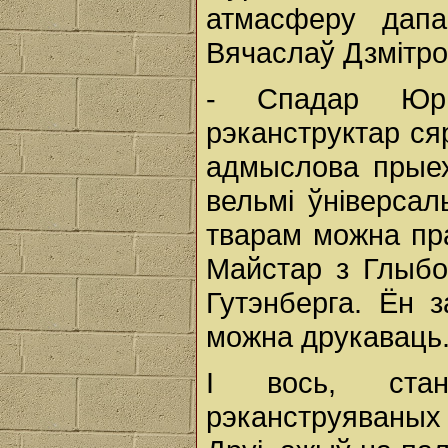
атмасферу дапа
Вячаслаў Дзмітро
- Спадар Юры
рэканструктар ся
адмыслова прыех
вельмі ўніверсал
тварам можна пр
Майстар з Глыбо
Гутэнберга. Ён 
можна друкаваць
І вось, ста
рэканструяваных 