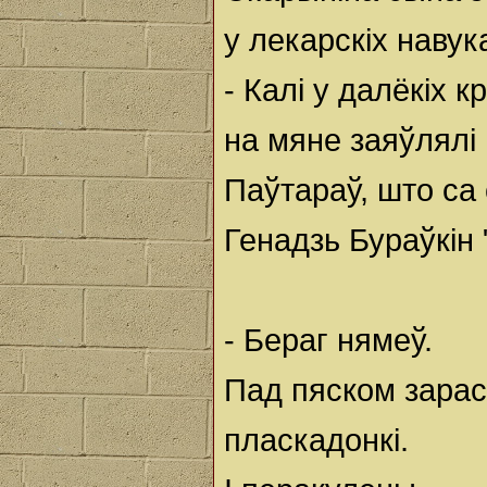
у лекарскіх наву
- Калі у далёкіх к
на мяне заяўлялі
Паўтараў, што са
Генадзь Бураўкін
- Бераг нямеў.
Пад пяском зарас
пласкадонкі.