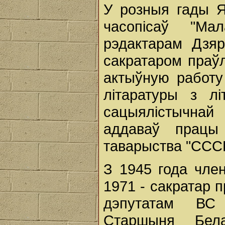
У розныя гады Я
часопісаў "Ма
рэдактарам Дзяр
сакратаром праў
актыўную работу
літаратуры з л
сацыялістычнай
аддаваў працы
таварыства "СССР
З 1945 года чле
1971 - сакратар 
дэпутатам ВС 
Старшыня Бела