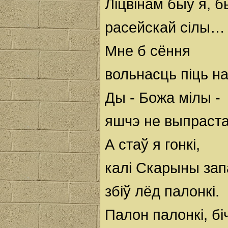
Ліцвінам быў я, 
расейскай сілы…
Мне б сёння
вольнасць піць н
Ды - Божа мілы -
яшчэ не выпраст
А стаў я гонкі,
калі Скарыны зап
збіў лёд палонкі.
Палон палонкі, бі