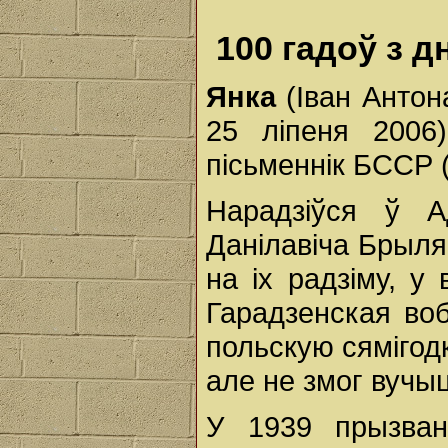
100 гадоў з 
Янка
(Іван Антон
25 ліпеня 2006)
пісьменнік БССР (
Нарадзіўся ў А
Данілавіча Брыля.
на іх радзіму, у 
Гарадзенская воб
польскую сямігодк
але не змог вучы
У 1939 прызва