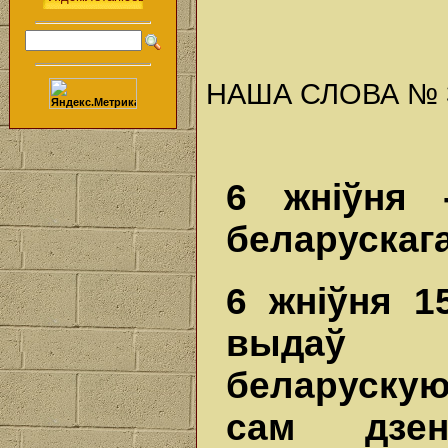
НАША СЛОВА № 31 
6 жніўня 
беларускага
6 жніўня 1
выдаў п
беларускую
сам дзен