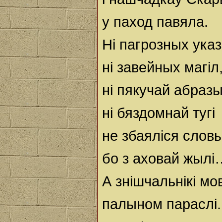
у паход павяла.
Ні пагрозных указ
ні завейных магіл
ні пякучай абразы
ні бяздомнай тугі
не збаяліся словы
бо з аховай жылі
А знішчальнікі мо
палыном параслі.