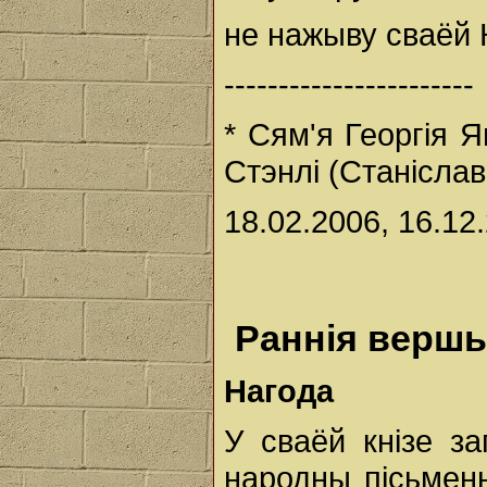
не нажыву сваёй 
-----------------------
* Сям'я Георгія 
Стэнлі (Станіслав
18.02.2006, 16.12
Раннія верш
Нагода
У сваёй кнізе за
народны пісьменн