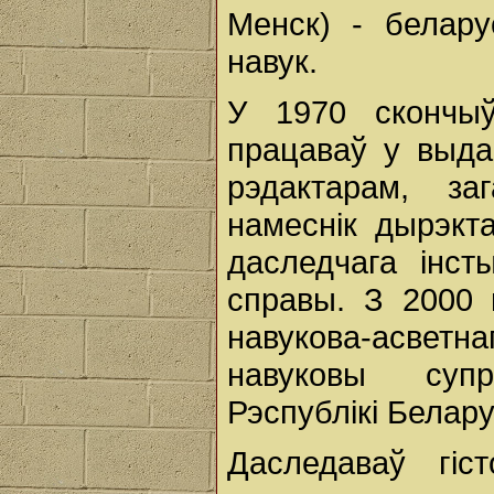
Менск) - белару
навук.
У 1970 скончыў 
працаваў у выда
рэдактарам, за
намеснік дырэкт
даследчага інст
справы. З 2000 
навукова-асветн
навуковы супр
Рэспублікі Белару
Даследаваў гіс