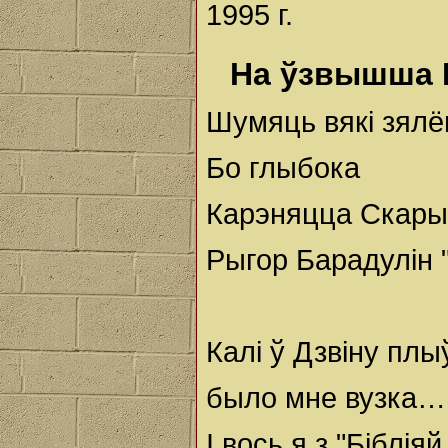
1995 г.
На ўзвышша 
Шумяць вякі зялё
Бо глыбока
Карэняцца Скары
Рыгор Барадулін
Калі ў Дзвіну плы
было мне вузка…
І вось я з "Біблія