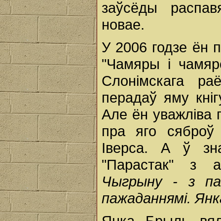
заўсёды распав
новае.
У 2006 годзе ён п
"Чамяры і чамя
Слонімскага ра
перадаў яму кніг
Але ён уважліва п
пра яго сяброў
Іверса. А ў зн
"Парастак" з 
Чыгрыну - з па
пажаданнямі. Янка
Янка Брыль вял