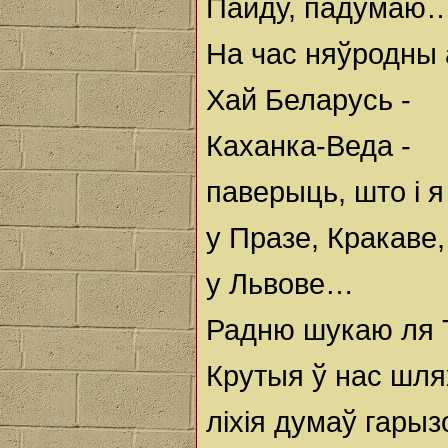
Пайду, падумаю
На час няўродны 
Хай Беларусь -
Каханка-Веда -
паверыць, што і я
у Празе, Кракаве,
у Львове…
Радню шукаю ля 
Крутыя ў нас шлях
ліхія думаў гарыз