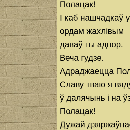
Полацак!
І каб нашчадкаў 
ордам жахлівым
даваў ты адпор.
Веча гудзе.
Адраджаецца Пол
Славу тваю я вяд
ў далячынь і на ў
Полацак!
Дужай дзяржаўнас