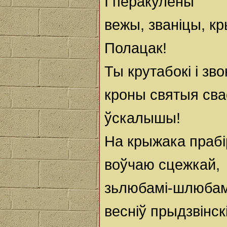
І перакулены
вежы, званіцы, 
Полацак!
Ты крутабокі і звон
кроны святыя сва
ўскалышы!
На крыжака прабі
воўчаю сцежкай,
зьлюбамі-шлюбам
весніў прыдзвінс