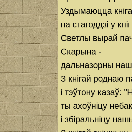
Уздымаюцца кніга
на стагоддзі у кні
Светлы вырай па
Скарына -
дальназорны наш
З кнігай роднаю 
і тэўтону казаў: 
ты ахоўніцу неба
і збіральніцу наш