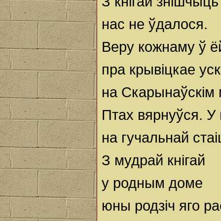
З кнігай знішчыць
нас не ўдалося.
Веру кожнаму ў ё
пра крывіцкае ус
на Скарынаўскім 
Птах вярнуўся. У 
на гучальнай стаі
З мудрай кнігай
у родным доме
юны родзіч яго ра