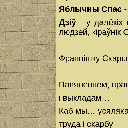
Яблычны Спас
Дзіў
- у далёкіх
людзей, кіраўнік 
Францішку Скары
Павяленнем, пра
і выкладам…
Каб мы… усяляка
труда і скарбу