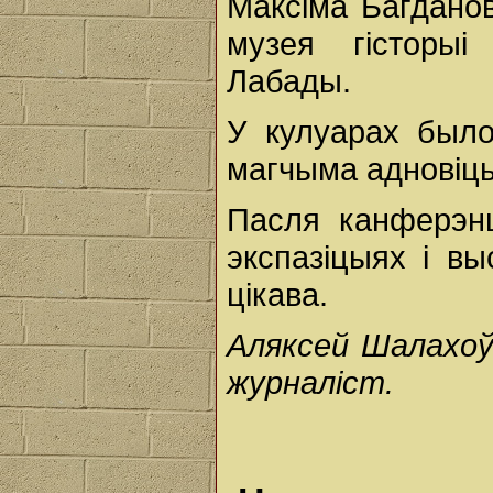
Максіма Багданов
музея гісторыі
Лабады.
У кулуарах было
магчыма адновіць
Пасля канферэнц
экспазіцыях і в
цікава.
Аляксей Шалахоўс
журналіст.