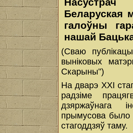
Насустрач
Беларуская м
галоўны гар
нашай Баць
(Сваю публікац
выніковых матэр
Скарыны")
На дварэ ХХI ста
радзіме праця
дзяржаўнага і
прымусова было н
стагоддзяў таму.