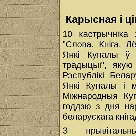
Карысная і ц
10 кастрычніка
"Слова. Кніга. Л
Янкі Купалы ў 
традыцыі", якую 
Рэспублікі Бела
Янкі Купалы і 
Міжнародныя Куп
годдзю з дня на
беларускага кніга
З прывітальн