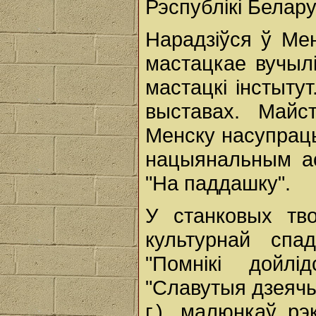
Рэспублікі Белару
Нарадзіўся ў Ме
мастацкае вучылі
мастацкі інстыту
выставах. Майс
Менску насупраць
нацыянальным ас
"На паддашку".
У станковых тво
культурнай спа
"Помнікі дойлі
"Славутыя дзеячы 
г.), малюнкаў рэ