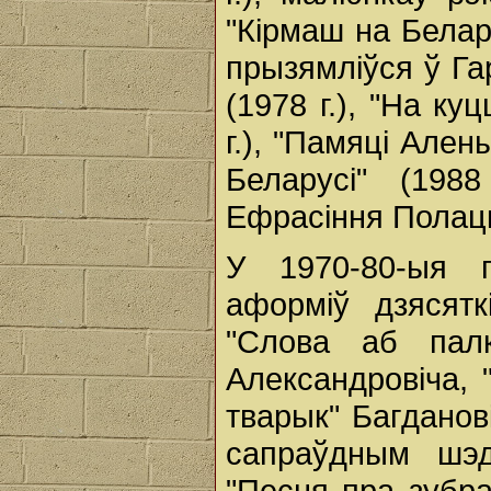
"Кірмаш на Беларус
прызямліўся ў Га
(1978 г.), "На к
г.), "Памяці Алены
Беларусі" (1988
Ефрасіння Полацка
У 1970-80-ыя г
аформіў дзясятк
"Слова аб палк
Александровіча,
тварык" Багданов
сапраўдным шэд
"Песня пра зубр