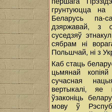
першага Прэзід
грунтуюцца на 
Беларусь па-с
дзяржавай, з 
суседзяў этнаку
сябрам ні вораг
Польшчай, ні з Ук
Каб стаць белару
цьмянай копіяй
сучасная нацы
вертыкалі, яе
ўзаконіць белар
мову ў Рэспуб