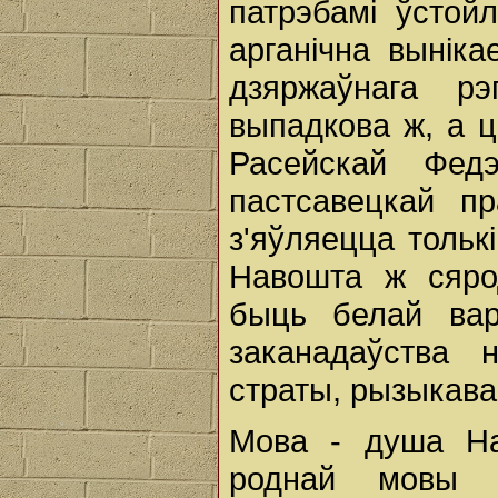
патрэбамі ўстойл
арганічна выніка
дзяржаўнага р
выпадкова ж, а ц
Расейскай Фед
пастсавецкай п
з'яўляецца тольк
Навошта ж сяро
быць белай вар
заканадаўства 
страты, рызыкава
Мова - душа На
роднай мовы 