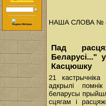
НАША СЛОВА № 43 
Пад расця
Беларусі..."
Касцюшку
21 кастрычніка
адкрылі помні
беларусы прыйшл
сцягам і расця