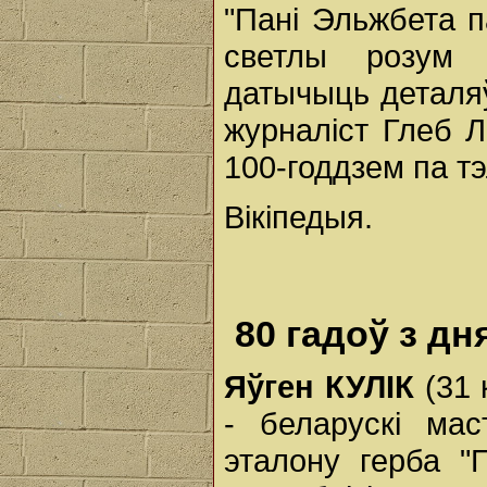
"Пані Эльжбета 
светлы розум
датычыць деталяў
журналіст Глеб Л
100-годдзем па т
Вікіпедыя.
80 гадоў з д
Яўген КУЛІК
(31 
- беларускі мас
эталону герба "