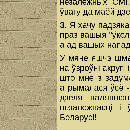
незалежных СМІ,
ўвагу да маёй дзей
3. Я хачу падзяк
праз вашыя "ўкол
а ад вашых напа
У мяне яшчэ шма
на ўзроўні акругі
што мне з задума
атрымалася ўсё 
дзеля паляпшэ
незалежнасці і
Беларусі!