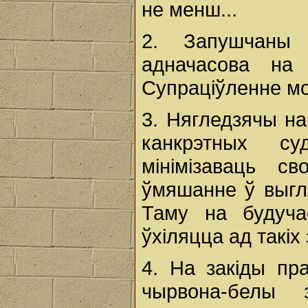
не менш...
2. Запушчаны 
адначасова на
Супраціўленне мо
3. Нягледзячы на
канкрэтных с
мінімізаваць с
ўмяшанне ў выгл
Таму на будуча
ўхіляцца ад такіх 
4. На закіды пр
чырвона-белы 