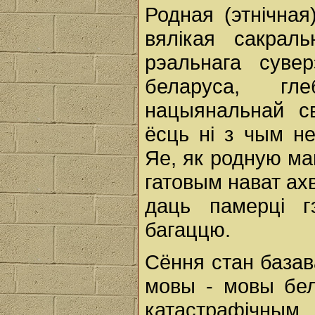
Родная (этнічна
вялікая сакраль
рэальнага суве
беларуса, г
нацыянальнай св
ёсць ні з чым н
Яе, як родную ма
гатовым нават ах
даць памерці г
багаццю.
Сёння стан базав
мовы - мовы бел
катастрафічны