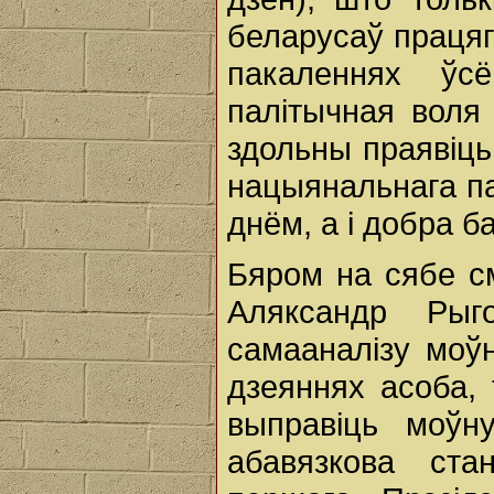
беларусаў працяг 
пакаленнях ўс
палітычная воля 
здольны праявіць
нацыянальнага па
днём, а і добра 
Бяром на сябе см
Аляксандр Рыго
самааналізу моў
дзеяннях асоба,
выправіць моўн
абавязкова ста