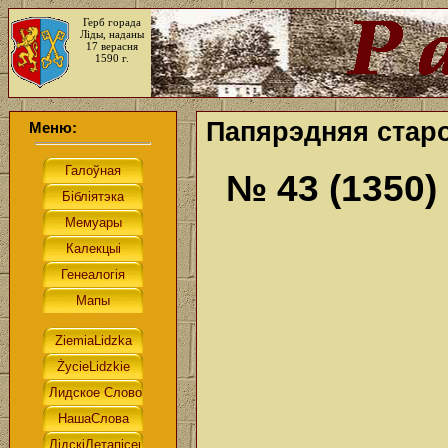
Герб горада
Ліды, наданы
17 верасня
1590 г.
Папярэдняя старо
Меню:
№ 43 (1350)