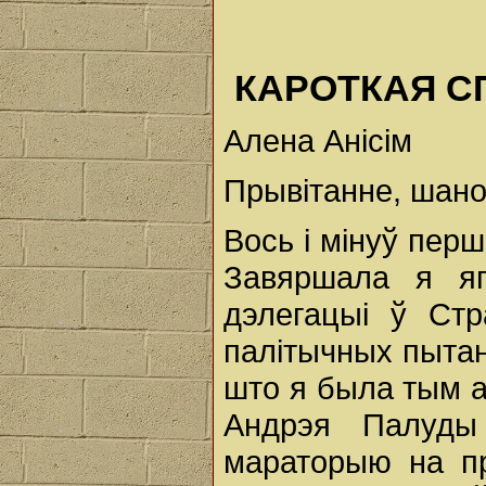
КАРОТКАЯ С
Алена Анісім
Прывітанне, шан
Вось і мінуў пер
Завяршала я яг
дэлегацыі ў Стр
палітычных пытан
што я была тым а
Андрэя Палуды
мараторыю на п