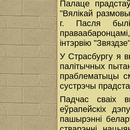
Палаце прадстаў
"Вялікай размовы
г. Пасля бы
праваабаронцамі, 
інтэрвію "Звяздзе
У Страсбургу я в
палітычных пытан
праблематыцы см
сустрэчы прадстаў
Падчас сваіх в
еўрапейскіх дэп
пашырэнні белар
стварэнні нацыя