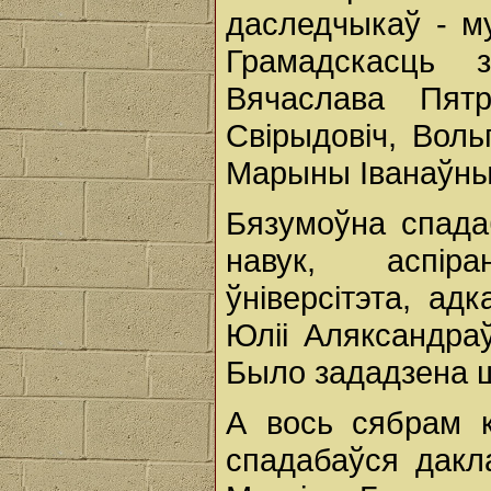
даследчыкаў - м
Грамадскасць 
Вячаслава Пят
Свірыдовіч, Воль
Марыны Іванаўны 
Бязумоўна спада
навук, аспір
ўніверсітэта, ад
Юліі Аляксандраў
Было зададзена ш
А вось сябрам к
спадабаўся дакл