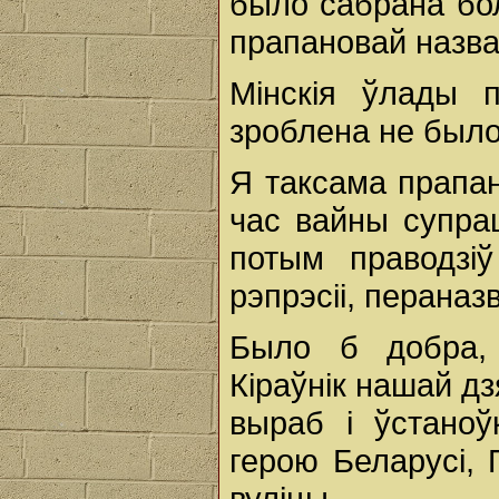
было сабрана бол
прапановай назвац
Мінскія ўлады п
зроблена не было
Я таксама прапан
час вайны супрац
потым праводзі
рэпрэсіі, пераназ
Было б добра,
Кіраўнік нашай дз
выраб і ўстаноў
герою Беларусі,
вуліцы.