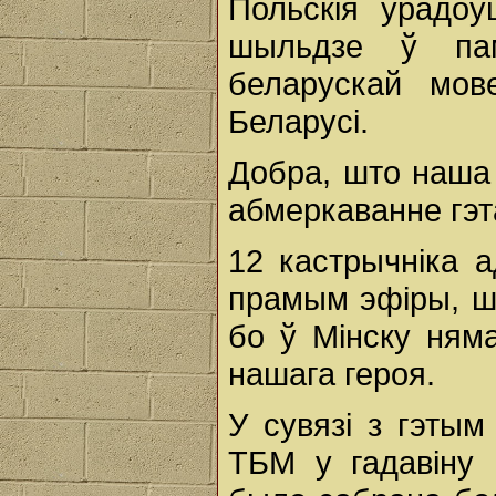
Польскія ўрадоў
шыльдзе ў па
беларускай мо
Беларусі.
Добра, што наша
абмеркаванне гэт
12 кастрычніка а
прамым эфіры, шт
бо ў Мінску няма
нашага героя.
У сувязі з гэтым
ТБМ у гадавіну 