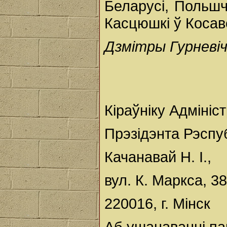
Беларусі, Польшч
Касцюшкі ў Косаве
Дзмітры Гурневіч
Кіраўніку Адмініс
Прэзідэнта Рэспу
Качанавай Н. I.,
вул. К. Маркса, 38
220016, г. Мінск
Аб ушанаванні п