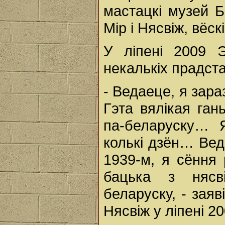
мастацкі музей Б
Мір і Нясвіж, вёск
У ліпені 2009 Э
некалькіх прадста
- Ведаеце, я зар
Гэта вялікая ган
па-беларуску… 
колькі дзён… Вед
1939-м, я сёння
бацька з нясв
беларуску, - заяв
Нясвіж у ліпені 20