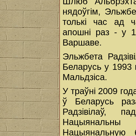
Шлюб Альбрэхта
нядоўгім, Эльжб
толькі час ад 
апошні раз - у 
Варшаве.
Эльжбета Радзі
Беларусь у 1993
Мальдзіса.
У траўні 2009 го
ў Беларусь раз
Радзівілаў, п
Нацыянальны 
Нацыянальную б