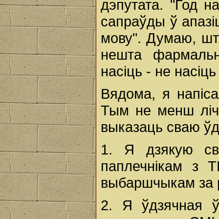
дэпутата. "Год н
сапраўды ў апазі
мову". Думаю, шт
нешта фармальн
насіць - не насіць
Вядома, я напіс
Тым не менш лічу
выказаць сваю ўд
1. Я дзякую св
паплечнікам з Т
выбаршчыкам за р
2. Я ўдзячная ў