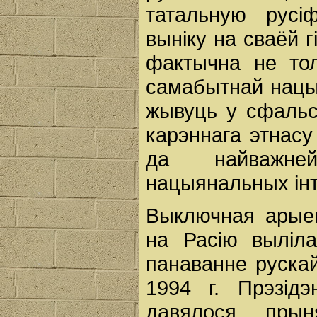
татальную рус
выніку на сваёй 
фактычна не тол
самабытнай нацыя
жывуць у сфальсі
карэннага этнасу
да найважней
нацыянальных ін
Выключная арыен
на Расію выліл
панаванне руска
1994 г. Прэзід
давялося пры