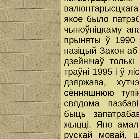
валюнтарысцкаг
якое было патрэб
чыноўніцкаму апа
прыняты ў 1990 
пазіцый Закон аб
дзейнічаў тольк
траўні 1995 і ў л
дзяржава, хут
сённяшнюю тупі
свядома пазбав
быць запатраба
жыцці. Яно амал
рускай мовай, ш