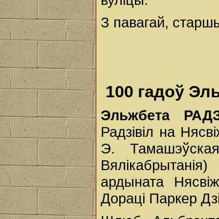
З павагай, старш
100 гадоў Эл
Эльжбета РАДЗ
Радзівіл на Нясв
Э. Тамашэўская
Вялікабрытанія)
ардыната Нясвіж
Дораці Паркер Дзі