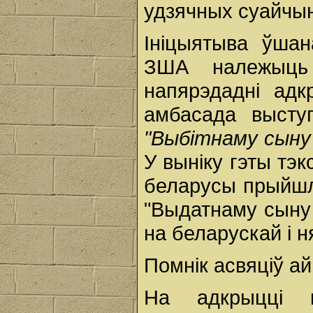
удзячных суайчын
Ініцыятыва ўшан
ЗША належыць 
напярэдадні адк
амбасада высту
"Выбітнаму сыну 
У выніку гэты тэк
беларусы прыйшл
"Выдатнаму сыну 
на беларускай і 
Помнік асвяціў а
На адкрыцці п