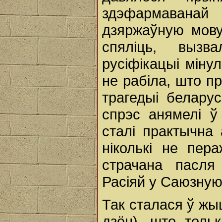
здэфармаванай
дзяржаўную мову
спяліць, вызв
русіфікацыі міну
не рабіла, што 
трагедыі беларус
спрэс анямелі ў
сталі практычна
ніколькі не пер
страчана пасля
Расіяй у Саюзную
Так сталася ў жыц
дзён), што толь