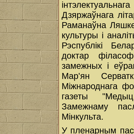
інтэлектуальн
Дзяржаўнага літ
Раманаўна Ляшкев
культуры і аналі
Рэспублікі Бела
доктар філасофі
замежных і еўра
Мар'ян Серва
Міжнароднага фо
газеты "Медыц
Замежнаму пас
Мінкульта.
У пленарным пас