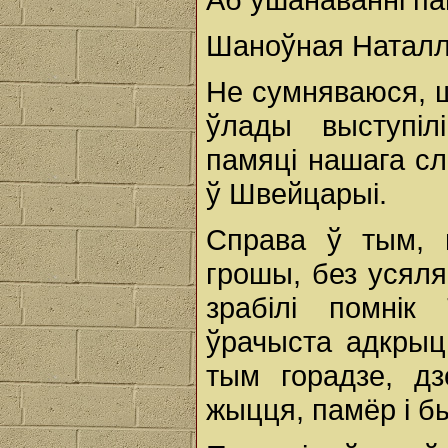
Шаноўная Наталл
Не сумняваюся, ш
ўлады выступіл
памяці нашага с
ў Швейцарыі.
Справа ў тым, 
грошы, без усял
зрабілі помні
ўрачыста адкрыц
тым горадзе, д
жыцця, памёр і б