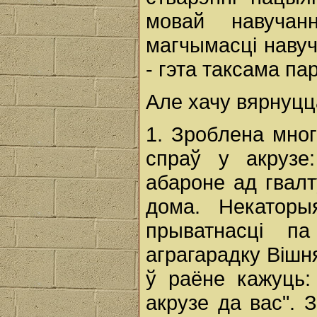
мовай навучан
магчымасці навуч
- гэта таксама па
Але хачу вярнуцц
1. Зроблена мног
спраў у акрузе
абароне ад гвал
дома. Некатор
прыватнасці п
аграгарадку Вішн
ў раёне кажуць: 
акрузе да вас". 