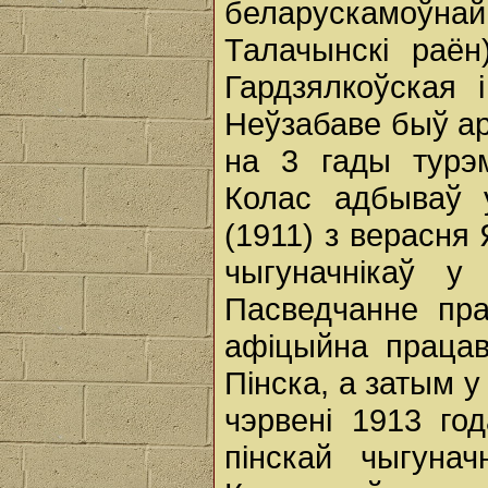
беларускамоўн
Талачынскі раён
Гардзялкоўская 
Неўзабаве быў ар
на 3 гады турэм
Колас адбываў 
(1911) з верасня
чыгуначнікаў у
Пасведчанне пра
афіцыйна працав
Пінска, а затым у
чэрвені 1913 го
пінскай чыгуна