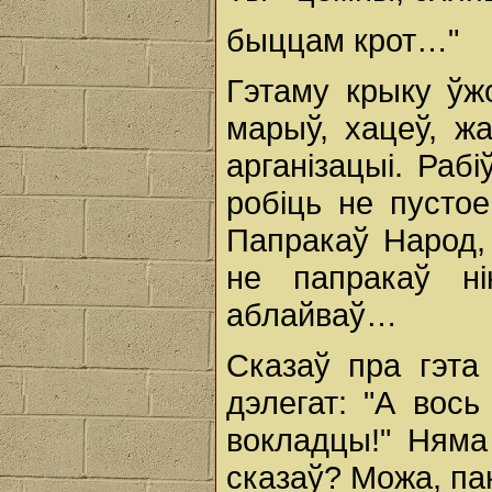
быццам крот…"
Гэтаму крыку ўж
марыў, хацеў, жад
арганізацыі. Раб
робіць не пустое
Папракаў Народ, 
не папракаў ні
аблайваў…
Сказаў пра гэта 
дэлегат: "А вос
вокладцы!" Няма
сказаў? Можа, па