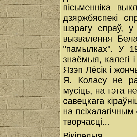
пісьменніка вык
дзяржбяспекі сп
шэрагу спраў, у 
вызвалення Бел
"памылках". У 19
знаёмыя, калегі і
Язэп Лёсік і жон
Я. Коласу не ра
мусіць, на гэта 
савецкага кіраўні
на псіхалагічным 
творчасці...
Вікіпедыя.