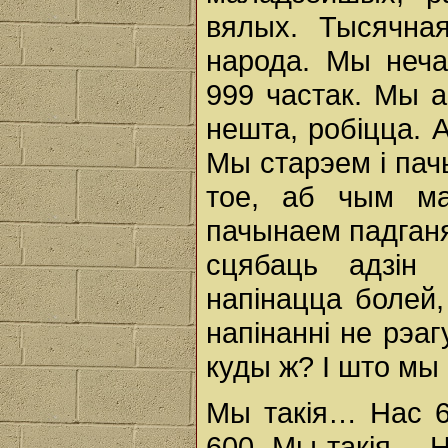
вялых. Тысячна
народа. Мы неча
999 частак. Мы аб
нешта, робіцца. 
Мы старэем і пач
тое, аб чым ма
пачынаем падганя
сцябаць адзін 
напінацца болей,
напінанні не рэаг
куды ж? І што мы 
Мы такія… Нас 6
600. Мы такія… Н