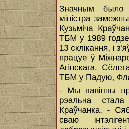
Значным было 
міністра замежн
Кузьміча Краўчан
ТБМ у 1989 годзе
13 склікання, і 
працуе ў Міжнар
Агінскага. Сёлет
ТБМ у Падую, Фл
- Мы павінны пр
рэальна стала
Краўчанка. - С
сваю інтэліг