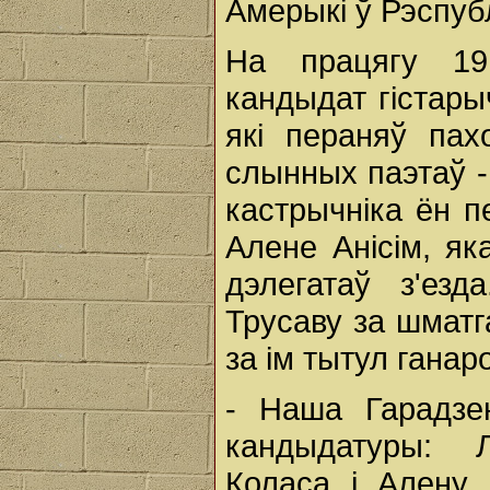
Амерыкі ў Рэспуб
На працягу 19
кандыдат гістары
які пераняў па
слынных паэтаў - 
кастрычніка ён 
Алене Анісім, я
дэлегатаў з'ез
Трусаву за шматг
за ім тытул ганар
- Наша Гарадзе
кандыдатуры: Л
Коласа і Алену