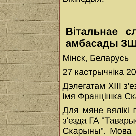
Вітальнае с
амбасады З
Мінск, Беларусь
27 кастрычніка 20
Дэлегатам XIII з
імя Францішка С
Для мяне вялікі 
з'езда ГА "Тавар
Скарыны". Мова 