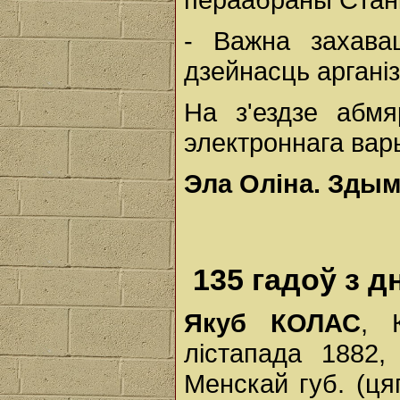
- Важна захава
дзейнасць арганіз
На з'ездзе абмя
электроннага вар
Эла Оліна. Здымк
135 гадоў з 
Якуб КОЛАС
, 
лістапада 1882,
Менскай губ. (ця