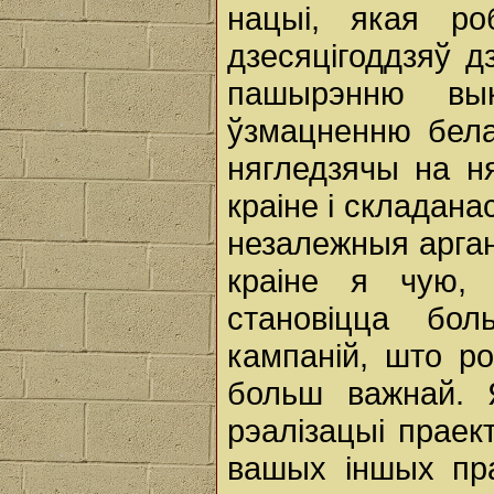
нацыі, якая ро
дзесяцігоддзяў 
пашырэнню вы
ўзмацненню бела
нягледзячы на н
краіне і складана
незалежныя арган
краіне я чую,
становіцца бо
кампаній, што р
больш важнай. 
рэалізацыі праект
вашых іншых пра