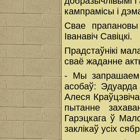
добразычлівымі і
кампрамісы і дэм
Свае прапановы
Іванавіч Савіцкі.
Прадстаўнікі мал
сваё жаданне акт
- Мы запрашаем
асобаў: Эдуарда
Алеся Краўцэвіча
пытанне захава
Гарэцкага ў Мало
заклікаў усіх сяб