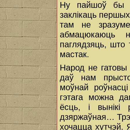
Ну пайшоў бы т
заклікаць першых
там не зразуме
абмацюкаюць 
паглядзяць, што т
мастак.
Народ не гатовы 
даў нам прысто
моўнай роўнасц
гэтага можна да
ёсць, і вынікі
дзяржаўная… Трэб
хочацца хутчэй. 