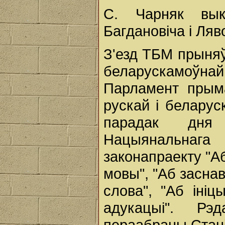
С. Чарняк вы
Багдановіча і Ляв
З'езд ТБМ прыняў
беларускамоўнай
Парламент прыма
рускай і беларус
парадак дня 
Нацыянальнаг
законапраекту "
мовы", "Аб заснав
слова", "Аб іні
адукацыі". Рэ
пераабраны Стані