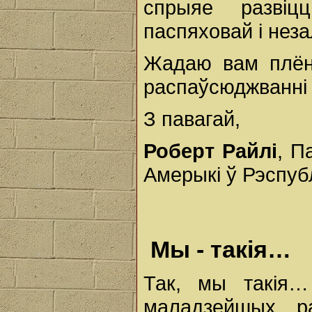
спрыяе развіц
паспяховай і нез
Жадаю вам плён
распаўсюджванні 
З павагай,
Роберт Райлі
, П
Амерыкі ў Рэспуб
Мы - такія…
Так, мы такія
маладзейшых, ра