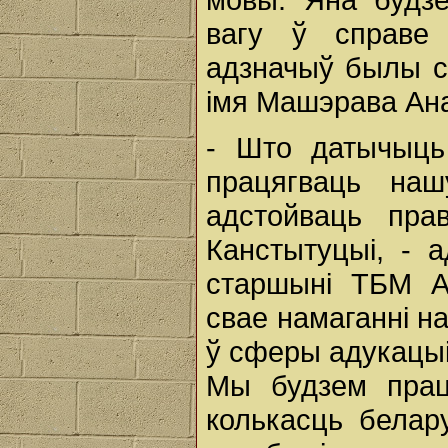
вагу ў справе
адзначыў былы с
імя Машэрава Ана
- Што датычыць
працягваць наш
адстойваць пра
Канстытуцыі, - 
старшыні ТБМ А
свае намаганні н
ў сферы адукацыі
Мы будзем прац
колькасць белару