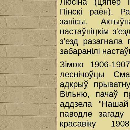
Люсіна (цяпер Г
Пінскі раён). Р
запісы. Актыў
настаўніцкім з'ез
з'езд разагнала 
забаранілі настаў
Зімою 1906-190
леснічоўцы Сма
адкрыў прыватн
Вільню, пачаў п
аддзела "Нашай
паводле загаду 
красавіку 19