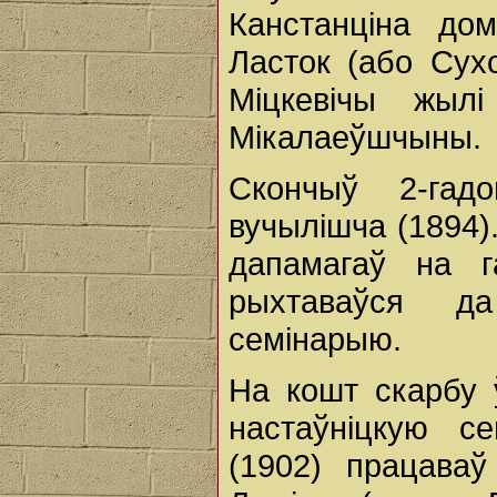
Канстанціна до
Ласток (або Сух
Міцкевічы жыл
Мікалаеўшчыны.
Скончыў 2-гад
вучылішча (1894)
дапамагаў на г
рыхтаваўся д
семінарыю.
На кошт скарбу 
настаўніцкую с
(1902) працаваў