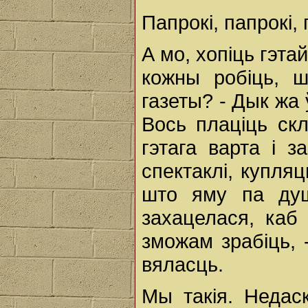
Папрокі, папрокі,
А мо, хопіць гэт
кожны робіць, 
газеты? - Дык жа 
Вось плаціць скл
гэтага варта і з
спектаклі, купляц
што яму па душ
захацелася, каб
зможам зрабіць, 
вяласць.
Мы такія. Недас