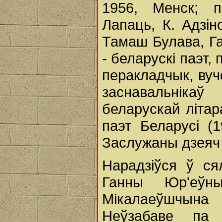
1956, Менск; п
Лапаць, К. Адзіно
Тамаш Булава, Ган
- беларускі паэт, 
перакладчык, вучо
заснавальніка
беларускай літар
паэт Беларусі (1
Заслужаны дзеяч 
Нарадзіўся ў сял
Ганны Юр'еўн
Мікалаеўшчына
Неўзабаве па 