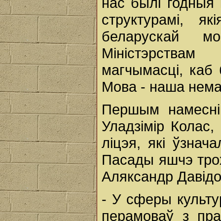
нас былі годныя 
структурамі, я
беларускай м
Міністэрствам
магчымасці, каб
Мова - наша нем
Першым намесні
Уладзімір Колас,
ліцэя, які ўзнач
Пасады яшчэ трох
Аляксандр Давідов
- У сферы культ
перамоваў з пра