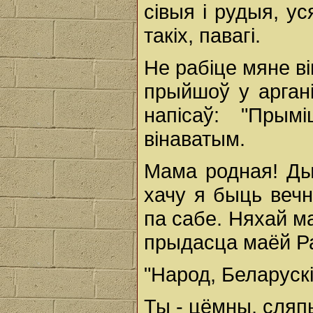
сівыя і рудыя, ус
такіх, павагі.
Не рабіце мяне ві
прыйшоў у аргані
напісаў: "Прым
вінаватым.
Мама родная! Ды
хачу я быць вечн
па сабе. Няхай м
прыдасца маёй Ра
"Народ, Беларуск
Ты - цёмны, сляп