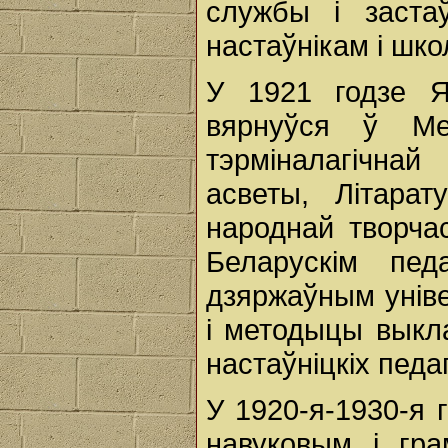
службы і заста
настаўнікам і шк
У 1921 годзе 
вярнуўся ў Ме
тэрміналагічна
асветы, Літарат
народнай творча
Беларускім пед
дзяржаўным уніве
і методыцы выкл
настаўніцкіх педа
У 1920-я-1930-я 
навуковым і гр