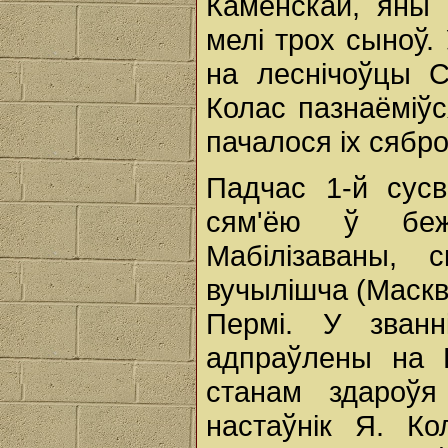
Каменскай, яны 
мелі трох сыноў. 
на леснічоўцы 
Колас пазнаёміўс
пачалося іх сябро
Падчас 1-й сус
сям'ёю ў беж
Мабілізаваны, 
вучылішча (Маскв
Пермі. У званн
адпраўлены на 
станам здароўя
настаўнік Я. К