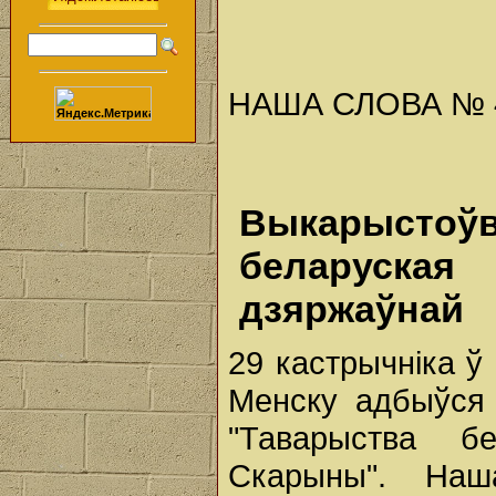
НАША СЛОВА № 44 
Выкарыстоў
беларуска
дзяржаўнай
29 кастрычніка 
Менску адбыўся 
"Таварыства б
Скарыны". Наш