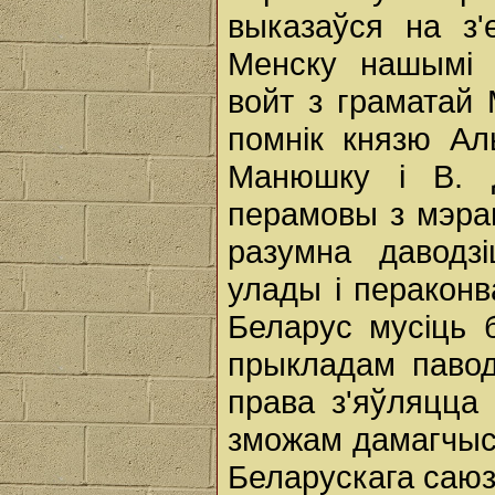
выказаўся на з'
Менску нашымі 
войт з граматай 
помнік князю Аль
Манюшку і В. Д
перамовы з мэра
разумна даводз
улады і пераконв
Беларус мусіць 
прыкладам павод
права з'яўляцца
зможам дамагчыся
Беларускага саюз