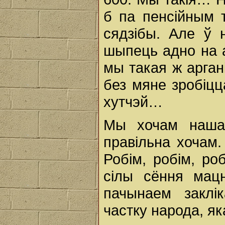
б па пенсійным 
сядзібы. Але ў 
шыпець адно на а
мы такая ж аргані
без мяне зробіцц
хутчэй…
Мы хочам нашай
правільна хочам.
Робім, робім, р
сілы сёння мац
пачынаем заклі
частку народа, яка