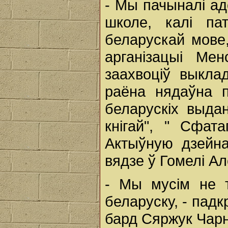
- Мы пачыналі а
школе, калі пат
беларускай мове
арганізацыі Ме
заахвоціў выкла
раёна нядаўна 
беларускіх выда
кнігай", " Сфат
Актыўную дзейна
вядзе ў Гомелі Ал
- Мы мусім не т
беларуску, - падк
бард Сяржук Чарня