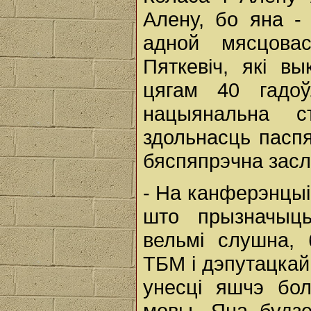
Алену, бо яна -
адной мясцова
Пяткевіч, які вы
цягам 40 гадоў
нацыянальна с
здольнасць паспя
бяспяпрэчна заслу
- На канферэнцыі
што прызначыц
вельмі слушна, 
ТБМ і дэпутацкай
унесці яшчэ бо
мовы. Яна будз