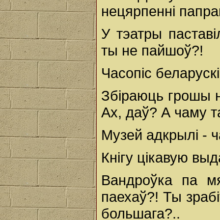
нецярпенні папрак
У тэатры паставі
ты не пайшоў?!
Часопіс беларускі
Збіраюць грошы н
Ах, даў? А чаму 
Музей адкрылі - 
Кнігу цікавую выд
Вандроўка па м
паехаў?! Ты зраб
большага?..