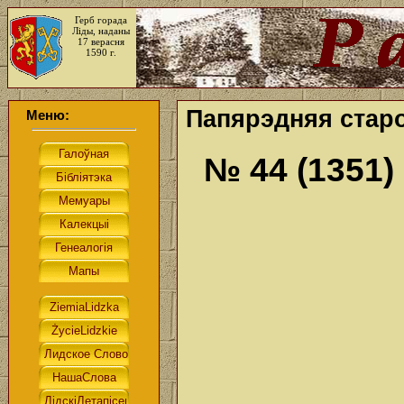
Герб горада
Ліды, наданы
17 верасня
1590 г.
Папярэдняя старо
Меню:
№ 44 (1351)