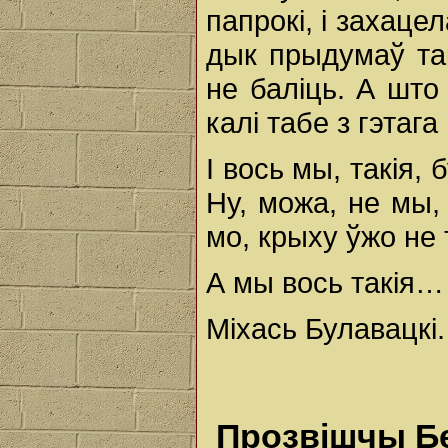
папрокі, і захаце
дык прыдумаў так
не баліць. А шт
калі табе з гэтаг
І вось мы, такія,
Ну, можа, не мы, 
мо, крыху ўжо не
А мы вось такія…
Міхась Булавацкі.
Прозвішчы Б