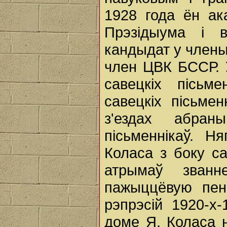
1928 года ён ак
Прэзідыума і в
кандыдат у члены
член ЦВК БССР. У
савецкіх пісьме
савецкіх пісьме
з'ездах абра
пісьменнікаў. Н
Коласа з боку с
атрымаў званн
пажыццёвую пенс
рэпрэсій 1920-х-
доме Я. Коласа н