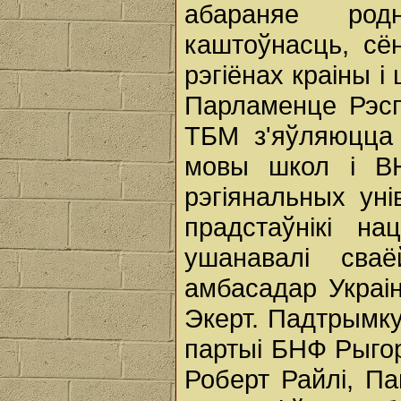
абараняе ро
каштоўнасць, сё
рэгіёнах краіны і
Парламенце Рэсп
ТБМ з'яўляюцца 
мовы школ і ВН
рэгіянальных уні
прадстаўнікі нац
ушанавалі сва
амбасадар Украін
Экерт. Падтрымку
партыі БНФ Рыгор
Роберт Райлі, П