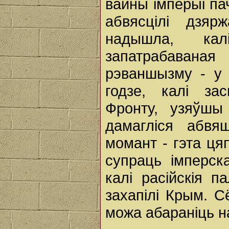
вайны імперыі па
абвясцілі дзяр
надышла, ка
запатрабаваная
рэваншызму - у 
годзе, калі зас
Фронту, узяўшы
дамагліся абвяш
момант - гэта ця
супраць імперск
калі расійскія п
захапілі Крым. 
можа абараніць н