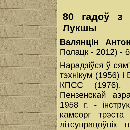
80 гадоў з 
Лукшы
Валянцін Анто
Полацк - 2012) - 
Нарадзіўся ў сям
тэхнікум (1956)
КПСС (1976). 
Пензенскай аэр
1958 г. - інстр
камсорг трэст
літсупрацоўнік 