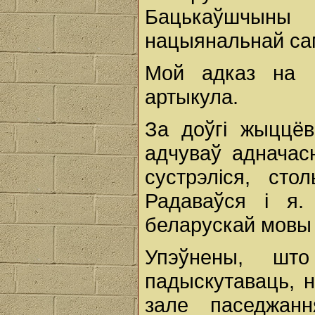
Бацькаўшчыны 
нацыянальнай са
Мой адказ на п
артыкула.
За доўгі жыццёв
адчуваў адначасн
сустрэліся, сто
Радаваўся і я
беларускай мовы 
Упэўнены, шт
падыскутаваць, 
зале паседжанн