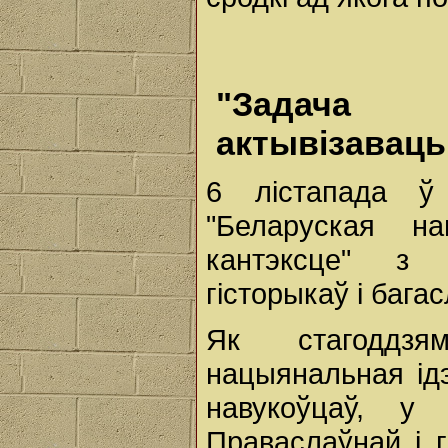
"Задача 
актывізавац
6 лістапада ў
"Беларуская н
кантэксце" з 
гісторыкаў і багас
Як стагоддзя
нацыянальная ідэ
навукоўцаў, у 
Праваслаўнай і г