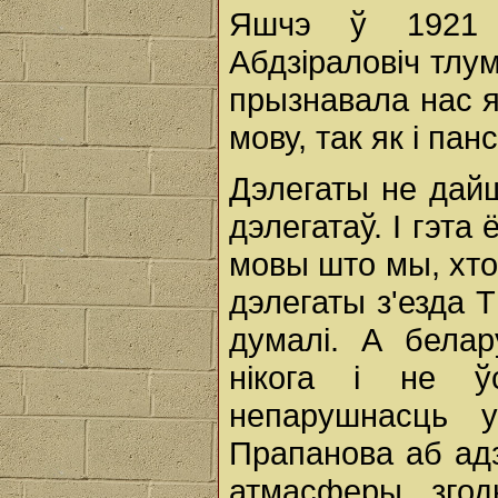
Яшчэ ў 1921 г
Абдзіраловіч тлу
прызнавала нас я
мову, так як і па
Дэлегаты не дайш
дэлегатаў. І гэт
мовы што мы, хто
дэлегаты з'езда Т
думалі. А белар
нікога і не ў
непарушнасць у
Прапанова аб ад
атмасферы зго