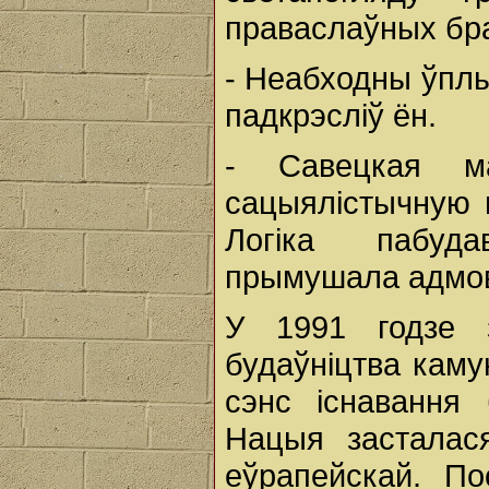
праваслаўных брац
- Неабходны ўплы
падкрэсліў ён.
- Савецкая м
сацыялістычную 
Логіка пабуда
прымушала адмові
У 1991 годзе 
будаўніцтва камун
сэнс існавання 
Нацыя засталас
еўрапейскай. П