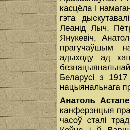
касцёла і намага
гэта дыскутавал
Леанід Лыч, Пёт
Янукевіч, Анато
прагучаўшым н
адыходу ад кан
безнацыянальна
Беларусі з 1917
нацыянальнага пр
Анатоль Астапе
канферэнцыя прах
часоў сталі тра
Коўне і ў Варш