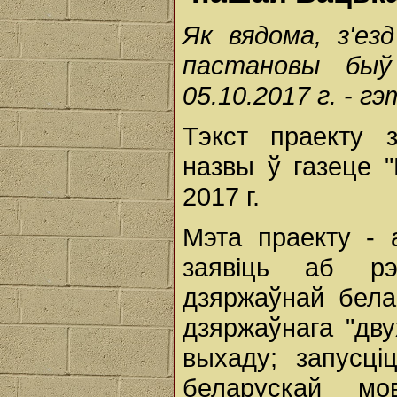
Як вядома, з'ез
пастановы быў
05.10.2017 г. - гэ
Тэкст праекту 
назвы ў газеце 
2017 г.
Мэта праекту -
заявіць аб рэ
дзяржаўнай бела
дзяржаўнага "дв
выхаду; запусці
беларускай м