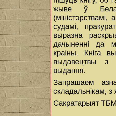
жыве ў Белар
(міністэрствамі, 
судамі, пракура
выразна раскры
дачыненні да м
краіны. Кніга в
выдавецтвы з 
выдання.
Запрашаем азна
складальнікам, з 
Сакратарыят ТБМ