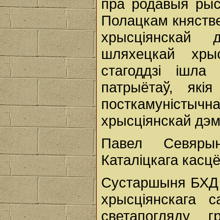
пра родавыя рыс
Полацкам княстве
хрысціянскай
шляхецкай хры
стагоддзі ішла
патрыётаў, які
посткамуністыч
хрысціянскай дэм
Павел Севяры
Каталіцкага касц
Сустаршыня БХ
хрысціянскага 
светапогляду г