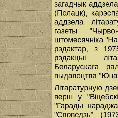
загадчык аддзела
(Полацк), карэсп
аддзела літара
газеты "Чырво
штомесячніка "На 
рэдактар, з 197
рэдакцыі літа
Беларускага ра
выдавецтва "Юна
Літаратурную дзе
верш у "Віцебск
"Гарады нараджаю
"Споведзь" (197