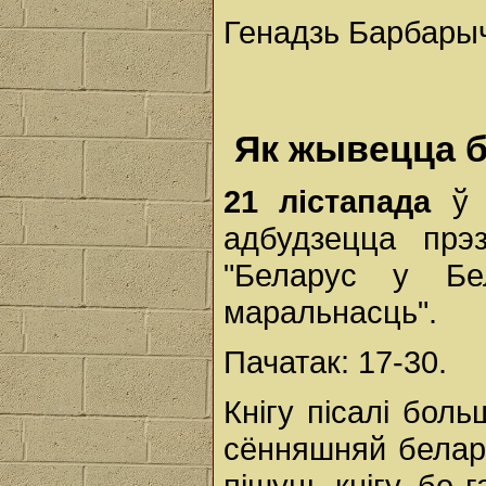
Генадзь Барбары
Як жывецца б
21 лістапада
ў с
адбудзецца прэз
"Беларус у Бе
маральнасць".
Пачатак: 17-30.
Кнігу пісалі боль
сённяшняй белару
пішуць кнігу, бо 