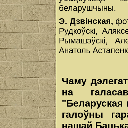
беларушчыны.
Э. Дзвінская,
фот
Рудкоўскі, Алякс
Рымашэўскі, Ал
Анатоль Астапенк
Чаму дэлегат
на галаса
"Беларуская 
галоўны гар
нашай Бацьк