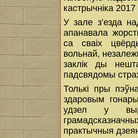
кастрычніка 2017 
У зале з'езда на
апанавала жорстк
са сваіх цвёр
вольнай, незалеж
заклік ды нешт
падсвядомы страх
Толькі пры пэўн
здаровым гонар
удзел у выр
грамадсказнач
практычныя дзеянн