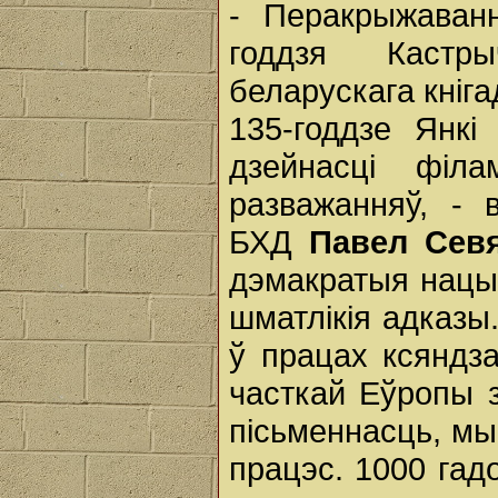
- Перакрыжаван
годдзя Кастры
беларускага кніг
135-годдзе Янкі
дзейнасці філ
разважанняў, -
БХД
Павел Сев
дэмакратыя нацы
шматлікія адказы
ў працах ксяндз
часткай Еўропы з
пісьменнасць, мы
працэс. 1000 гад