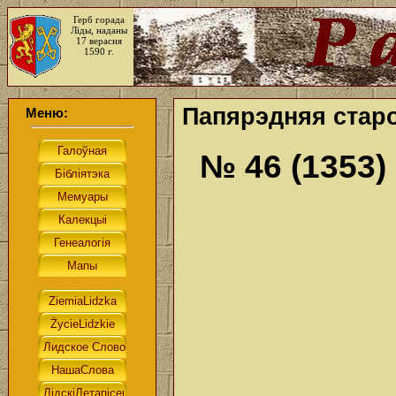
Герб горада
Ліды, наданы
17 верасня
1590 г.
Папярэдняя старо
Меню:
№ 46 (1353)