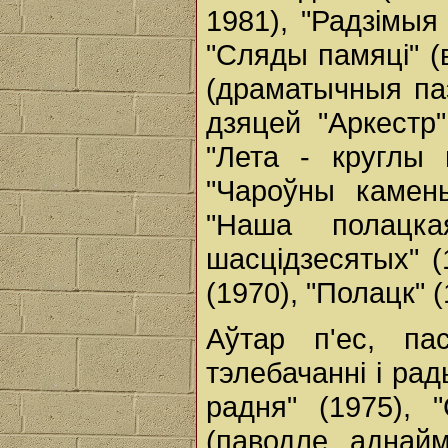
1981), "Радзімыя
"Сляды памяці" (в
(драматычныя паэ
дзяцей "Аркестр"
"Лета - круглы 
"Чароўны камень
"Наша полацка
шасцідзесятых" (
(1970), "Полацк" (
Аўтар п'ес, па
тэлебачанні і рад
радня" (1975), 
(паводле аднайм