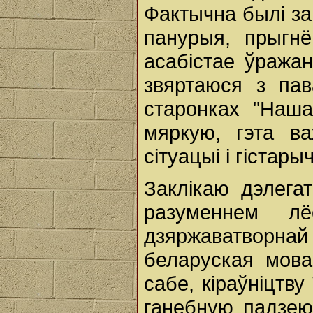
Фактычна былі за
панурыя, прыгнё
асабістае ўража
звяртаюся з пав
старонках "Наш
мяркую, гэта в
сітуацыі і гістар
Заклікаю дэлегат
разуменнем лё
дзяржаватворна
беларуская мова
сабе, кіраўніцтв
ганебную падзею