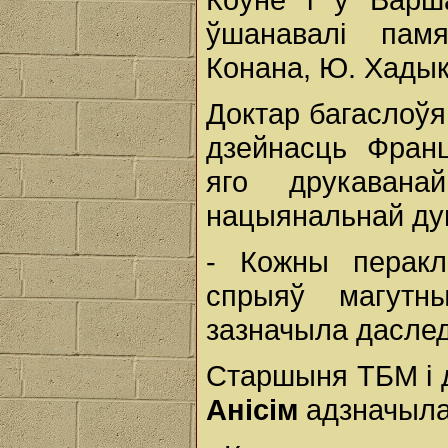
ўшанавалі пам
Конана, Ю. Хадыкі
Доктар багаслоў
дзейнасць Фран
яго друкавана
нацыянальнай думк
- Кожны перакл
спрыяў магутн
зазначыла дасле
Старшыня ТБМ і 
Анісім
адзначыла