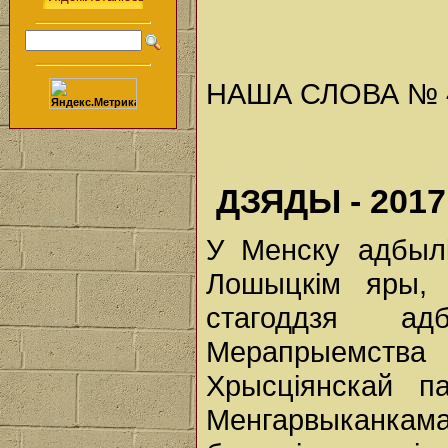
НАША СЛОВА № 46 
ДЗЯДЫ - 2017
У Менску адбыл
Лошыцкім яры, 
стагоддзя ад
Мерапрыемства
Хрысціянскай 
Менгарвыканкам