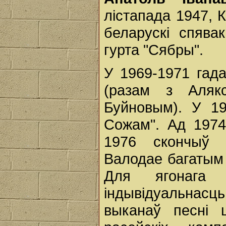
лістапада 1947, 
беларускі спявак
гурта "Сябры".
У 1969-1971 гада
(разам з Аляк
Буйновым). У 19
Сожам". Ад 1974 
1976 скончыў 
Валодае багатым
Для ягонага 
індывідуальнасц
выканаў песні ш