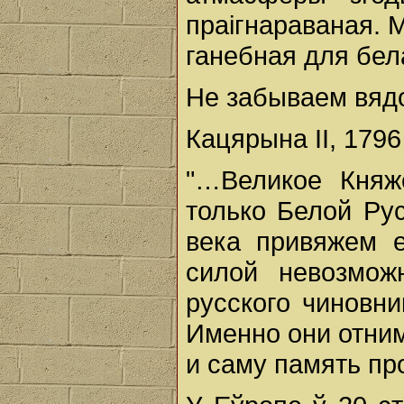
праігнараваная. М
ганебная для бел
Не забываем вядо
Кацярына II, 1796 
"…Великое Княж
только Белой Ру
века привяжем 
силой невозмо
русского чиновни
Именно они отним
и саму память пр