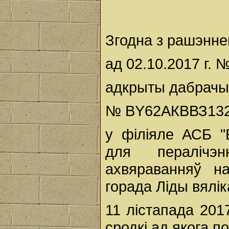
Згодна з рашэнне
ад 02.10.2017 г. 
адкрыты дабрачы
№ ВY62АКВВЗ132
у філіяле АСБ "
для пералічэн
ахвяраванняў на
горада Ліды вялі
11 лістапада 201
сродкі ад якога п