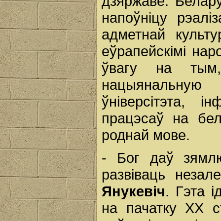
дзяржаве. Белару
напоўніцу рэалі
адметнай культ
еўрапейскімі на
ўвагу на тым
нацыянальную 
ўніверсітэта, 
працэсаў на бел
роднай мове.
- Бог даў зямл
развіваць незал
Янукевіч
. Гэта 
на пачатку ХХ с