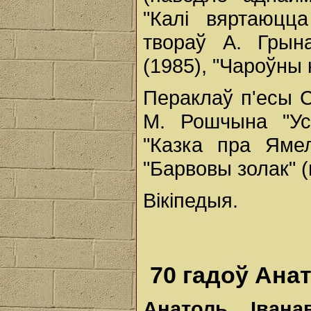
"Калі вяртаюцца
твораў А. Грын
(1985), "Чароўны 
Пераклаў п'есы С
М. Рошчына "Ус
"Казка пра Ямел
"Барвовы золак" (
Вікіпедыя.
70 гадоў Ана
Анатоль Іван