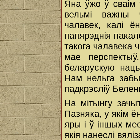
Яна ўжо ў сваім 
вельмі важны ч
чалавек, калі ё
папярэднія пакал
такога чалавека 
мае перспектыў
беларускую нацы
Нам нельга забыв
падкрэсліў Белень
На мітынгу зачы
Пазняка, у якім 
яры і ў іншых мес
якія нанеслі вял