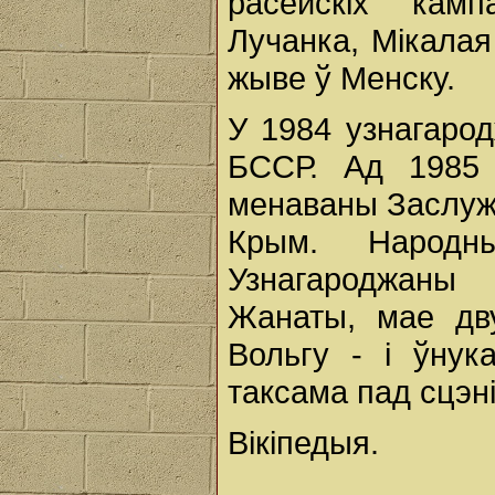
расейскіх камп
Лучанка, Мікалая
жыве ў Менску.
У 1984 узнагаро
БССР. Ад 1985
менаваны Заслуж
Крым. Народн
Узнагароджан
Жанаты, мае дв
Вольгу - і ўнук
таксама пад сцэн
Вікіпедыя.