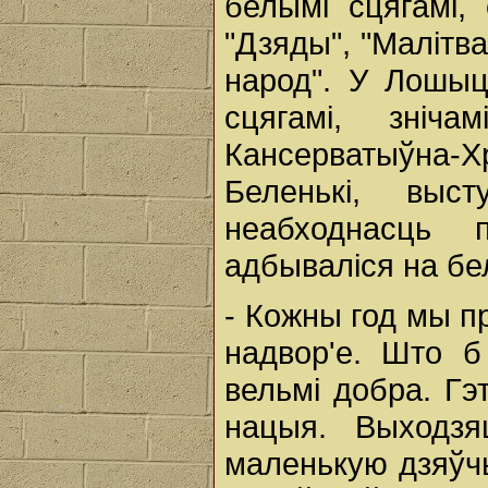
белымі сцягамі,
"Дзяды", "Малітва
народ". У Лошыц
сцягамі, зніча
Кансерватыўна
Беленькі, выс
неабходнасць 
адбываліся на бел
- Кожны год мы п
надвор'е. Што б
вельмі добра. Г
нацыя. Выходзя
маленькую дзяўч