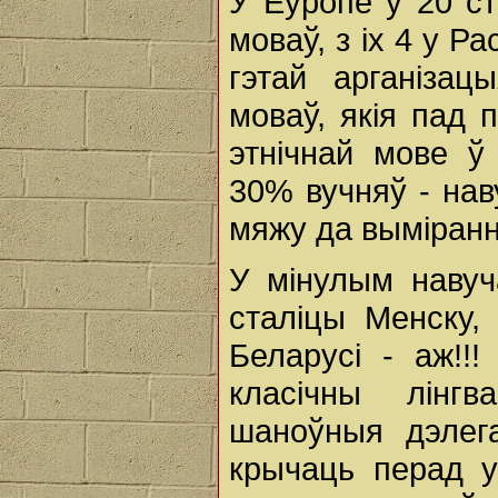
У Еўропе ў 20 с
моваў, з іх 4 у 
гэтай арганіза
моваў, якія пад 
этнічнай мове ў
30% вучняў - нав
мяжу да выміранн
У мінулым навуч
сталіцы Менску,
Беларусі - аж!!!
класічны лінг
шаноўныя дэлега
крычаць перад у