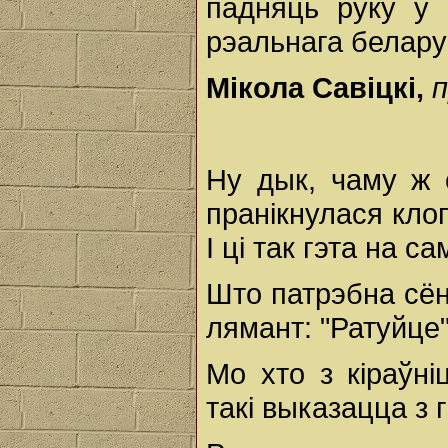
падняць руку ў 
рэальнага белар
Мікола Савіцкі,
п
Ну дык, чаму ж 
пранікнулася кло
І ці так гэта на с
Што патрэбна сён
лямант: "Ратуйце"
Мо хто з кіраўн
такі выказацца з 