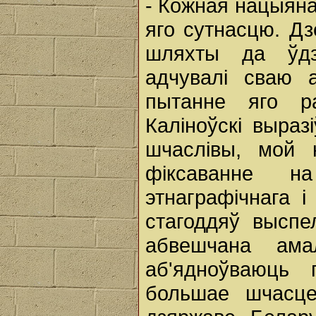
- Кожная нацыяна
яго сутнасцю. Дз
шляхты да ўдзе
адчувалі сваю а
пытанне яго ра
Каліноўскі выраз
шчаслівы, мой 
фіксаванне на
этнаграфічнага 
стагоддяў выспе
абвешчана ама
аб'ядноўваюць
большае шчасце