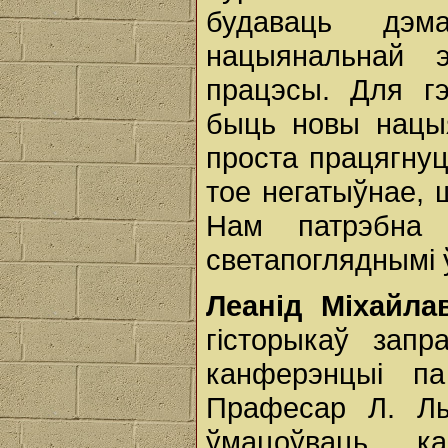
будаваць дэма
нацыянальнай э
працэсы. Для гэ
быць новы нацы
проста працягну
тое негатыўнае, 
Нам патрэбна
светапогляднымі 
Леанід Міхайла
гісторыкаў запр
канферэнцыі па
Прафесар Л. Лы
ўмацоўваць к